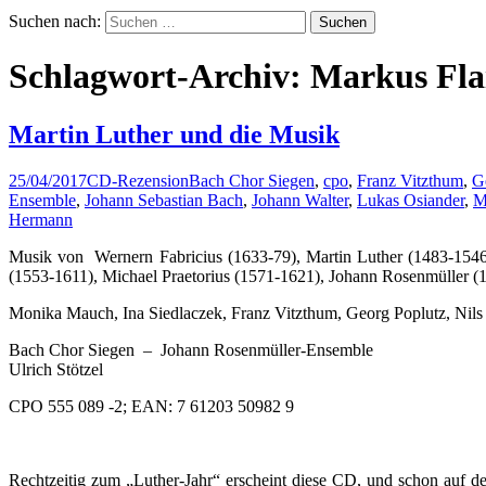
Suchen nach:
Schlagwort-Archiv: Markus Fla
Martin Luther und die Musik
25/04/2017
CD-Rezension
Bach Chor Siegen
,
cpo
,
Franz Vitzthum
,
G
Ensemble
,
Johann Sebastian Bach
,
Johann Walter
,
Lukas Osiander
,
M
Hermann
Musik von Wernern Fabricius (1633-79), Martin Luther (1483-1546)
(1553-1611), Michael Praetorius (1571-1621), Johann Rosenmüller (
Monika Mauch, Ina Siedlaczek, Franz Vitzthum, Georg Poplutz, Nil
Bach Chor Siegen – Johann Rosenmüller-Ensemble
Ulrich Stötzel
CPO 555 089 -2; EAN: 7 61203 50982 9
Rechtzeitig zum „Luther-Jahr“ erscheint diese CD, und schon auf den