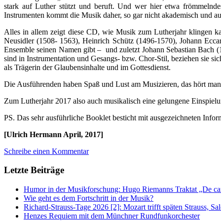
stark auf Luther stützt und beruft. Und wer hier etwa frömmelnde
Instrumenten kommt die Musik daher, so gar nicht akademisch und auch 
Alles in allem zeigt diese CD, wie Musik zum Lutherjahr klingen
Neusidler (1508- 1563), Heinrich Schütz (1496-1570), Johann Ecc
Ensemble seinen Namen gibt – und zuletzt Johann Sebastian Bach (16
sind in Instrumentation und Gesangs- bzw. Chor-Stil, beziehen sie sic
als Trägerin der Glaubensinhalte und im Gottesdienst.
Die Ausführenden haben Spaß und Lust am Musizieren, das hört man an
Zum Lutherjahr 2017 also auch musikalisch eine gelungene Einspielun
PS. Das sehr ausführliche Booklet besticht mit ausgezeichneten Infor
[Ulrich Hermann April, 2017]
Schreibe einen Kommentar
Letzte Beiträge
Humor in der Musikforschung: Hugo Riemanns Traktat „De cant
Wie geht es dem Fortschritt in der Musik?
Richard-Strauss-Tage 2026 [2]: Mozart trifft späten Strauss, 
Henzes Requiem mit dem Münchner Rundfunkorchester