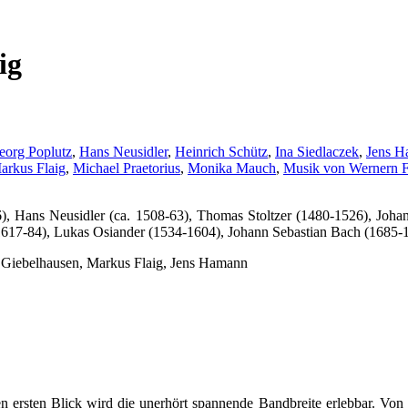
ig
eorg Poplutz
,
Hans Neusidler
,
Heinrich Schütz
,
Ina Siedlaczek
,
Jens 
arkus Flaig
,
Michael Praetorius
,
Monika Mauch
,
Musik von Wernern F
, Hans Neusidler (ca. 1508-63), Thomas Stoltzer (1480-1526), Joha
1617-84), Lukas Osiander (1534-1604), Johann Sebastian Bach (1685-
s Giebelhausen, Markus Flaig, Jens Hamann
 ersten Blick wird die unerhört spannende Bandbreite erlebbar. Von Lut