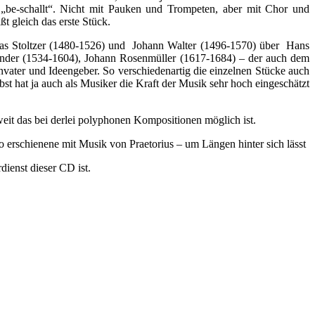
. „be-schallt“. Nicht mit Pauken und Trompeten, aber mit Chor und
t gleich das erste Stück.
mas Stoltzer (1480-1526) und Johann Walter (1496-1570) über Hans
ander (1534-1604), Johann Rosenmüller (1617-1684) – der auch dem
vater und Ideengeber. So verschiedenartig die einzelnen Stücke auch
bst hat ja auch als Musiker die Kraft der Musik sehr hoch eingeschätzt
eit das bei derlei polyphonen Kompositionen möglich ist.
o erschienene mit Musik von Praetorius – um Längen hinter sich lässt
dienst dieser CD ist.