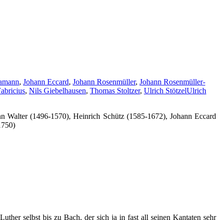
Hamann
,
Johann Eccard
,
Johann Rosenmüller
,
Johann Rosenmüller-
abricius
,
Nils Giebelhausen
,
Thomas Stoltzer
,
Ulrich Stötzel
Ulrich
nn Walter (1496-1570), Heinrich Schütz (1585-1672), Johann Eccard
1750)
her selbst bis zu Bach, der sich ja in fast all seinen Kantaten sehr