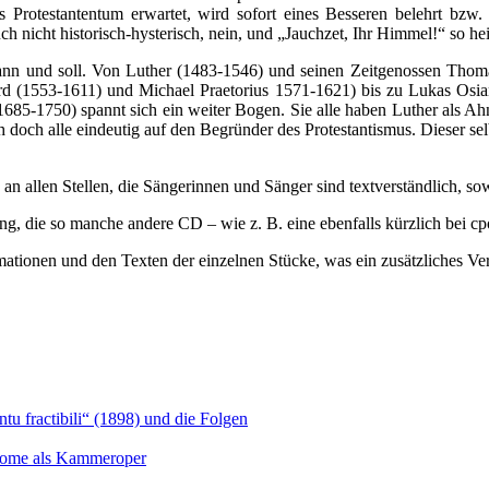
s Protestantentum erwartet, wird sofort eines Besseren belehrt bzw
nicht historisch-hysterisch, nein, und „Jauchzet, Ihr Himmel!“ so heiß
 kann und soll. Von Luther (1483-1546) und seinen Zeitgenossen Tho
ard (1553-1611) und Michael Praetorius 1571-1621) bis zu Lukas Osi
85-1750) spannt sich ein weiter Bogen. Sie alle haben Luther als Ahn
h doch alle eindeutig auf den Begründer des Protestantismus. Dieser sel
 allen Stellen, die Sängerinnen und Sänger sind textverständlich, sow
g, die so manche andere CD – wie z. B. eine ebenfalls kürzlich bei cp
mationen und den Texten der einzelnen Stücke, was ein zusätzliches Ver
u fractibili“ (1898) und die Folgen
Salome als Kammeroper