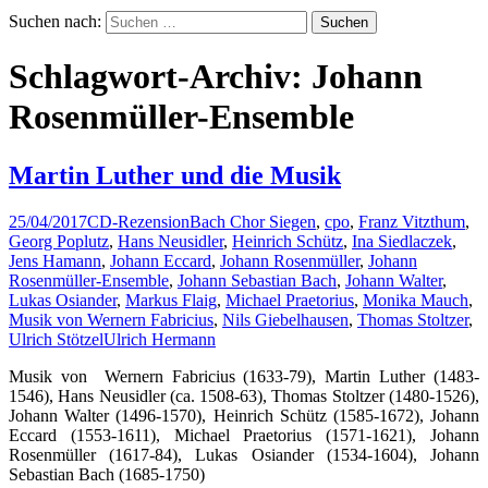
Suchen nach:
Schlagwort-Archiv: Johann
Rosenmüller-Ensemble
Martin Luther und die Musik
25/04/2017
CD-Rezension
Bach Chor Siegen
,
cpo
,
Franz Vitzthum
,
Georg Poplutz
,
Hans Neusidler
,
Heinrich Schütz
,
Ina Siedlaczek
,
Jens Hamann
,
Johann Eccard
,
Johann Rosenmüller
,
Johann
Rosenmüller-Ensemble
,
Johann Sebastian Bach
,
Johann Walter
,
Lukas Osiander
,
Markus Flaig
,
Michael Praetorius
,
Monika Mauch
,
Musik von Wernern Fabricius
,
Nils Giebelhausen
,
Thomas Stoltzer
,
Ulrich Stötzel
Ulrich Hermann
Musik von Wernern Fabricius (1633-79), Martin Luther (1483-
1546), Hans Neusidler (ca. 1508-63), Thomas Stoltzer (1480-1526),
Johann Walter (1496-1570), Heinrich Schütz (1585-1672), Johann
Eccard (1553-1611), Michael Praetorius (1571-1621), Johann
Rosenmüller (1617-84), Lukas Osiander (1534-1604), Johann
Sebastian Bach (1685-1750)