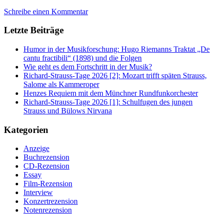
Schreibe einen Kommentar
Letzte Beiträge
Humor in der Musikforschung: Hugo Riemanns Traktat „De
cantu fractibili“ (1898) und die Folgen
Wie geht es dem Fortschritt in der Musik?
Richard-Strauss-Tage 2026 [2]: Mozart trifft späten Strauss,
Salome als Kammeroper
Henzes Requiem mit dem Münchner Rundfunkorchester
Richard-Strauss-Tage 2026 [1]: Schulfugen des jungen
Strauss und Bülows Nirvana
Kategorien
Anzeige
Buchrezension
CD-Rezension
Essay
Film-Rezension
Interview
Konzertrezension
Notenrezension