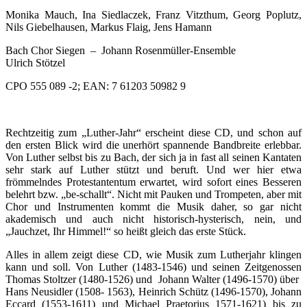
Monika Mauch, Ina Siedlaczek, Franz Vitzthum, Georg Poplutz,
Nils Giebelhausen, Markus Flaig, Jens Hamann
Bach Chor Siegen – Johann Rosenmüller-Ensemble
Ulrich Stötzel
CPO 555 089 -2; EAN: 7 61203 50982 9
Rechtzeitig zum „Luther-Jahr“ erscheint diese CD, und schon auf
den ersten Blick wird die unerhört spannende Bandbreite erlebbar.
Von Luther selbst bis zu Bach, der sich ja in fast all seinen Kantaten
sehr stark auf Luther stützt und beruft. Und wer hier etwa
frömmelndes Protestantentum erwartet, wird sofort eines Besseren
belehrt bzw. „be-schallt“. Nicht mit Pauken und Trompeten, aber mit
Chor und Instrumenten kommt die Musik daher, so gar nicht
akademisch und auch nicht historisch-hysterisch, nein, und
„Jauchzet, Ihr Himmel!“ so heißt gleich das erste Stück.
Alles in allem zeigt diese CD, wie Musik zum Lutherjahr klingen
kann und soll. Von Luther (1483-1546) und seinen Zeitgenossen
Thomas Stoltzer (1480-1526) und Johann Walter (1496-1570) über
Hans Neusidler (1508- 1563), Heinrich Schütz (1496-1570), Johann
Eccard (1553-1611) und Michael Praetorius 1571-1621) bis zu