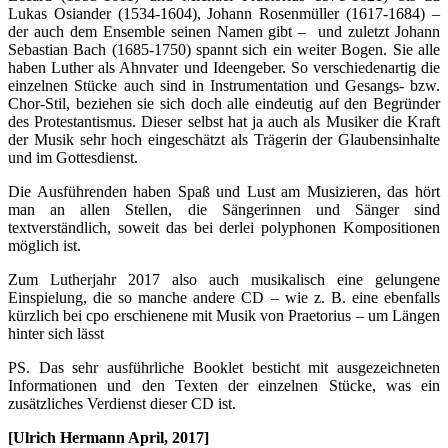
Lukas Osiander (1534-1604), Johann Rosenmüller (1617-1684) –
der auch dem Ensemble seinen Namen gibt – und zuletzt Johann
Sebastian Bach (1685-1750) spannt sich ein weiter Bogen. Sie alle
haben Luther als Ahnvater und Ideengeber. So verschiedenartig die
einzelnen Stücke auch sind in Instrumentation und Gesangs- bzw.
Chor-Stil, beziehen sie sich doch alle eindeutig auf den Begründer
des Protestantismus. Dieser selbst hat ja auch als Musiker die Kraft
der Musik sehr hoch eingeschätzt als Trägerin der Glaubensinhalte
und im Gottesdienst.
Die Ausführenden haben Spaß und Lust am Musizieren, das hört
man an allen Stellen, die Sängerinnen und Sänger sind
textverständlich, soweit das bei derlei polyphonen Kompositionen
möglich ist.
Zum Lutherjahr 2017 also auch musikalisch eine gelungene
Einspielung, die so manche andere CD – wie z. B. eine ebenfalls
kürzlich bei cpo erschienene mit Musik von Praetorius – um Längen
hinter sich lässt
PS. Das sehr ausführliche Booklet besticht mit ausgezeichneten
Informationen und den Texten der einzelnen Stücke, was ein
zusätzliches Verdienst dieser CD ist.
[Ulrich Hermann April, 2017]