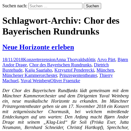
Suchen nach:
Schlagwort-Archiv: Chor des
Bayerischen Rundrunks
Neue Horizonte erleben
18/11/2018
Konzertrezension
Anna Thorvaldsdóttir
,
Arvo Pärt
,
Bjørn
Andor Drage
,
Chor des Bayerischen Rundrunks
,
Dietrich
Buxtehude
,
Kaija Saariaho
,
Krzysztof Penderecki
,
München
,
Münchener Kammerorchester
,
Prinzregententheater
,
Thierry
Machuel
,
Yuval Weinberg
Oliver Fraenzke
Der Chor des Bayerischen Rundfunks lädt gemeinsam mit dem
Münchner Kammerorchester und dem Dirigenten Yuval Weinberg
ein, neue musikalische Horizonte zu erkunden. Im Münchner
Prinzregententheater geben sie am 17. November 2018 ein Konzert
mit zeitgenössischer Chormusik, bei welchem mitreißende
Entdeckungen auf uns warten: Den Anfang macht Bjørn Andor
Drage mit seinem „Klag-Lied“ für Soli (Priska Eser, Jutta
Neumann, Bernhard Schneider, Christof Hartkopf), Sprechchor,