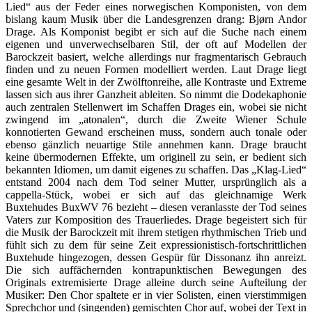
Lied“ aus der Feder eines norwegischen Komponisten, von dem
bislang kaum Musik über die Landesgrenzen drang: Bjørn Andor
Drage. Als Komponist begibt er sich auf die Suche nach einem
eigenen und unverwechselbaren Stil, der oft auf Modellen der
Barockzeit basiert, welche allerdings nur fragmentarisch Gebrauch
finden und zu neuen Formen modelliert werden. Laut Drage liegt
eine gesamte Welt in der Zwölftonreihe, alle Kontraste und Extreme
lassen sich aus ihrer Ganzheit ableiten. So nimmt die Dodekaphonie
auch zentralen Stellenwert im Schaffen Drages ein, wobei sie nicht
zwingend im „atonalen“, durch die Zweite Wiener Schule
konnotierten Gewand erscheinen muss, sondern auch tonale oder
ebenso gänzlich neuartige Stile annehmen kann. Drage braucht
keine übermodernen Effekte, um originell zu sein, er bedient sich
bekannten Idiomen, um damit eigenes zu schaffen. Das „Klag-Lied“
entstand 2004 nach dem Tod seiner Mutter, ursprünglich als a
cappella-Stück, wobei er sich auf das gleichnamige Werk
Buxtehudes BuxWV 76 bezieht – diesen veranlasste der Tod seines
Vaters zur Komposition des Trauerliedes. Drage begeistert sich für
die Musik der Barockzeit mit ihrem stetigen rhythmischen Trieb und
fühlt sich zu dem für seine Zeit expressionistisch-fortschrittlichen
Buxtehude hingezogen, dessen Gespür für Dissonanz ihn anreizt.
Die sich auffächernden kontrapunktischen Bewegungen des
Originals extremisierte Drage alleine durch seine Aufteilung der
Musiker: Den Chor spaltete er in vier Solisten, einen vierstimmigen
Sprechchor und (singenden) gemischten Chor auf, wobei der Text in