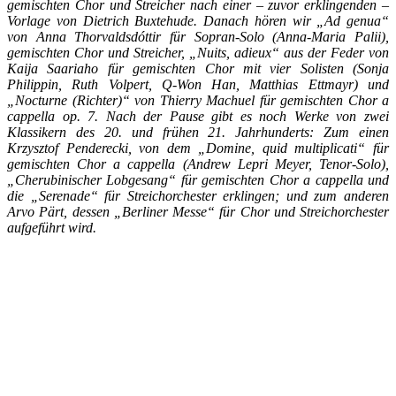
gemischten Chor und Streicher nach einer – zuvor erklingenden –
Vorlage von Dietrich Buxtehude. Danach hören wir „Ad genua“
von Anna Thorvaldsdóttir für Sopran-Solo (Anna-Maria Palii),
gemischten Chor und Streicher, „Nuits, adieux“ aus der Feder von
Kaija Saariaho für gemischten Chor mit vier Solisten (Sonja
Philippin, Ruth Volpert, Q-Won Han, Matthias Ettmayr) und
„Nocturne (Richter)“ von Thierry Machuel für gemischten Chor a
cappella op. 7. Nach der Pause gibt es noch Werke von zwei
Klassikern des 20. und frühen 21. Jahrhunderts: Zum einen
Krzysztof Penderecki, von dem „Domine, quid multiplicati“ für
gemischten Chor a cappella (Andrew Lepri Meyer, Tenor-Solo),
„Cherubinischer Lobgesang“ für gemischten Chor a cappella und
die „Serenade“ für Streichorchester erklingen; und zum anderen
Arvo Pärt, dessen „Berliner Messe“ für Chor und Streichorchester
aufgeführt wird.