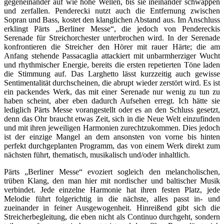
gegeneinander auf wie hohe Wellen, bis sie ineinander schwappen
und zerfallen. Penderecki nutzt auch die Entfernung zwischen
Sopran und Bass, kostet den klanglichen Abstand aus. Im Anschluss
erklingt Pärts „Berliner Messe“, die jedoch von Pendereckis
Serenade für Streichorchester unterbrochen wird. In der Serenade
konfrontieren die Streicher den Hörer mit rauer Härte; die am
Anfang stehende Passacaglia attackiert mit unbarmherziger Wucht
und rhythmischer Energie, bereits die ersten repetierten Töne laden
die Stimmung auf. Das Larghetto lässt kurzzeitig auch gewisse
Sentimentalität durchscheinen, die abrupt wieder zerstört wird. Es ist
ein packendes Werk, das mit einer Serenade nur wenig zu tun zu
haben scheint, aber eben dadurch Aufsehen erregt. Ich hätte sie
lediglich Pärts Messe vorangestellt oder es an den Schluss gesetzt,
denn das Ohr braucht etwas Zeit, sich in die Neue Welt einzufinden
und mit ihren jeweiligen Harmonien zurechtzukommen. Dies jedoch
ist der einzige Mangel an dem ansonsten von vorne bis hinten
perfekt durchgeplanten Programm, das von einem Werk direkt zum
nächsten führt, thematisch, musikalisch und/oder inhaltlich.
Pärts „Berliner Messe“ evoziert sogleich den melancholischen,
trüben Klang, den man hier mit nordischer und baltischer Musik
verbindet. Jede einzelne Harmonie hat ihren festen Platz, jede
Melodie führt folgerichtig in die nächste, alles passt in- und
zueinander in feiner Ausgewogenheit. Hinreißend gibt sich die
Streicherbegleitung, die eben nicht als Continuo durchgeht, sondern