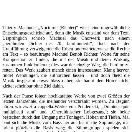
Thierry Machuels „Nocturne (Richter)“ weist eine ungewöhnliche
Entstehungsgeschichte auf, denn die Musik entstand vor dem Text.
Ursprünglich schrieb Machuel das Chorwerk nach einem
„berühmten Dichter des 20. Jahrhunderts“, doch nach der
Uraufführung verweigerten die Erben unerwarteterweise die Rechte
am Text – so beauftragte Machuel Benoît Richter, Worte für seine
Komposition zu finden, die mit der Musik und deren Wirkung
zusammen funktionieren; dies war der einzige Weg, die Partitur zu
retten. Das Werk zaubert manch einen interessanten Klang hervor,
findet Wendungen, die aufhorchen lassen – und doch fließt die
Musik insgesamt etwas blass daher; sie bannt den Hörer nicht,
gleitet scheinbar ohne Ziel dahin.
Nach der Pause folgen hochkarätige Werke von zwei Größen der
letzten Jahrzehnte, die ineinander verschränkt wurden. Zu Beginn
hören wir zwei a cappella-Werke von Penderecki, „Domine, quid
multiplicati sunt“ und „Cherubinischer Lobgesang“; sie beide
bestechen durch den Umgang mit Tonlagen, Höhen und Tiefen. Mal
baut sich die Musik vom Bass her auf bis in die Sopranlage, mal
bricht plötzlich die Basis weg; die Stimmgruppen spielen sich