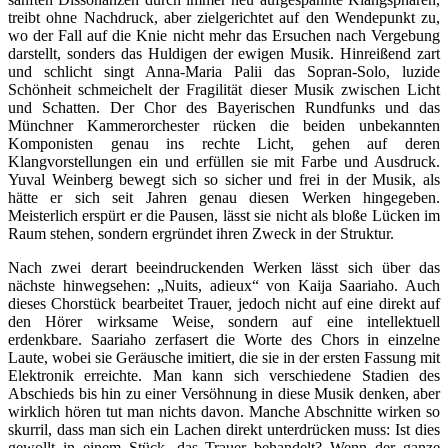
treibt ohne Nachdruck, aber zielgerichtet auf den Wendepunkt zu,
wo der Fall auf die Knie nicht mehr das Ersuchen nach Vergebung
darstellt, sonders das Huldigen der ewigen Musik. Hinreißend zart
und schlicht singt Anna-Maria Palii das Sopran-Solo, luzide
Schönheit schmeichelt der Fragilität dieser Musik zwischen Licht
und Schatten. Der Chor des Bayerischen Rundfunks und das
Münchner Kammerorchester rücken die beiden unbekannten
Komponisten genau ins rechte Licht, gehen auf deren
Klangvorstellungen ein und erfüllen sie mit Farbe und Ausdruck.
Yuval Weinberg bewegt sich so sicher und frei in der Musik, als
hätte er sich seit Jahren genau diesen Werken hingegeben.
Meisterlich erspürt er die Pausen, lässt sie nicht als bloße Lücken im
Raum stehen, sondern ergründet ihren Zweck in der Struktur.
Nach zwei derart beeindruckenden Werken lässt sich über das
nächste hinwegsehen: „Nuits, adieux“ von Kaija Saariaho. Auch
dieses Chorstück bearbeitet Trauer, jedoch nicht auf eine direkt auf
den Hörer wirksame Weise, sondern auf eine intellektuell
erdenkbare. Saariaho zerfasert die Worte des Chors in einzelne
Laute, wobei sie Geräusche imitiert, die sie in der ersten Fassung mit
Elektronik erreichte. Man kann sich verschiedene Stadien des
Abschieds bis hin zu einer Versöhnung in diese Musik denken, aber
wirklich hören tut man nichts davon. Manche Abschnitte wirken so
skurril, dass man sich ein Lachen direkt unterdrücken muss: Ist dies
gewollt in einem Stück, das Trauer behandelt? Wenn der ganze