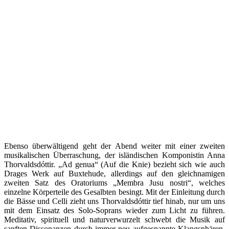
Ebenso überwältigend geht der Abend weiter mit einer zweiten
musikalischen Überraschung, der isländischen Komponistin Anna
Thorvaldsdóttir. „Ad genua“ (Auf die Knie) bezieht sich wie auch
Drages Werk auf Buxtehude, allerdings auf den gleichnamigen
zweiten Satz des Oratoriums „Membra Jusu nostri“, welches
einzelne Körperteile des Gesalbten besingt. Mit der Einleitung durch
die Bässe und Celli zieht uns Thorvaldsdóttir tief hinab, nur um uns
mit dem Einsatz des Solo-Soprans wieder zum Licht zu führen.
Meditativ, spirituell und naturverwurzelt schwebt die Musik auf
sanften Dissonanzen durch immer neu aufgespannte Klangsphären,