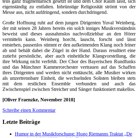
teils ganz fragmentarisch gesetzt ist und dem Chor Raum lässt, sich
eigenständig zu entfalten. Inbrünstige Religiosität strömt von der
Messe aus, nicht aufdringend, sondern durchdringend.
Große Hoffnung ruht auf dem jungen Dirigenten Yuval Weinberg,
der mit seinen 28 Jahren bereits ein solch inniges Musikverständnis
beweist und dieses ausnahmslos nachvollziehbar an den Hörer
vermitteln kann. Weinberg horcht, lauscht, forscht und lässt
entstehen, pausenlos stimmt er den aufkeimenden Klang noch feiner
ab und behält dabei die Zügel in der Hand. Daraus resultiert eine
zutiefst persönliche, aber auch einheitliche Klangvorstellung, die
ihre Wirkung nicht verfehlt. Der Chor des Bayerischen Rundfunks
und das Münchner Kammerorchester vertrauen auf das Schaffen
ihres Dirigenten und werden nicht enttäuscht, alle Musiker wirken
als unzertrennbare Einheit, die wechselnden Solisten bleiben stets
mit dem restlichen Ensemble verbunden und auch das
Zwischenspiel zwischen Streicher und Sänger funktioniert makellos.
[Oliver Fraenzke, November 2018]
Schreibe einen Kommentar
Letzte Beiträge
Humor in der Musikforschung: Hugo Riemanns Traktat „De