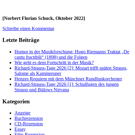
[Norbert Florian Schuck, Oktober 2022]
Schreibe einen Kommentar
Letzte Beiträge
Humor in der Musikforschung: Hugo Riemanns Traktat „De
cantu fractibili“ (1898) und die Folgen
Wie geht es dem Fortschritt in der Musik?
Richard-Strauss-Tage 2026 [2]: Mozart trifft späten Strauss,
Salome als Kammeroper
Henzes Requiem mit dem Münchner Rundfunkorchester
Richard-Strauss-Tage 2026 [1]: Schulfugen des jungen
Strauss und Bülows Nirvana
Kategorien
Anzeige
Buchrezension
CD-Rezension
Essay
Film-Rezension