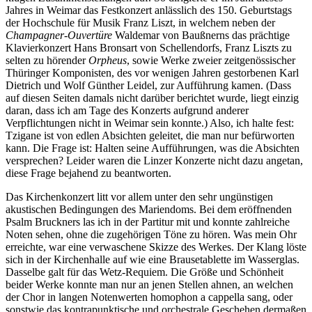
Jahres in Weimar das Festkonzert anlässlich des 150. Geburtstags
der Hochschule für Musik Franz Liszt, in welchem neben der
Champagner-Ouvertüre
Waldemar von Baußnerns das prächtige
Klavierkonzert Hans Bronsart von Schellendorfs, Franz Liszts zu
selten zu hörender
Orpheus
, sowie Werke zweier zeitgenössischer
Thüringer Komponisten, des vor wenigen Jahren gestorbenen Karl
Dietrich und Wolf Günther Leidel, zur Aufführung kamen. (Dass
auf diesen Seiten damals nicht darüber berichtet wurde, liegt einzig
daran, dass ich am Tage des Konzerts aufgrund anderer
Verpflichtungen nicht in Weimar sein konnte.) Also, ich halte fest:
Tzigane ist von edlen Absichten geleitet, die man nur befürworten
kann. Die Frage ist: Halten seine Aufführungen, was die Absichten
versprechen? Leider waren die Linzer Konzerte nicht dazu angetan,
diese Frage bejahend zu beantworten.
Das Kirchenkonzert litt vor allem unter den sehr ungünstigen
akustischen Bedingungen des Mariendoms. Bei dem eröffnenden
Psalm Bruckners las ich in der Partitur mit und konnte zahlreiche
Noten sehen, ohne die zugehörigen Töne zu hören. Was mein Ohr
erreichte, war eine verwaschene Skizze des Werkes. Der Klang löste
sich in der Kirchenhalle auf wie eine Brausetablette im Wasserglas.
Dasselbe galt für das Wetz-Requiem. Die Größe und Schönheit
beider Werke konnte man nur an jenen Stellen ahnen, an welchen
der Chor in langen Notenwerten homophon a cappella sang, oder
sonstwie das kontrapunktische und orchestrale Geschehen dermaßen