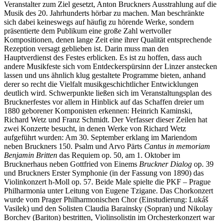
Veranstalter zum Ziel gesetzt, Anton Bruckners Ausstrahlung auf die
Musik des 20. Jahrhunderts hörbar zu machen. Man beschränkte
sich dabei keineswegs auf häufig zu hörende Werke, sondern
präsentierte dem Publikum eine große Zahl wertvoller
Kompositionen, denen lange Zeit eine ihrer Qualität entsprechende
Rezeption versagt geblieben ist. Darin muss man den
Hauptverdienst des Festes erblicken. Es ist zu hoffen, dass auch
andere Musikfeste sich vom Entdeckerspürsinn der Linzer anstecken
lassen und uns ähnlich klug gestaltete Programme bieten, anhand
derer so recht die Vielfalt musikgeschichtlicher Entwicklungen
deutlich wird. Schwerpunkte ließen sich im Veranstaltungsplan des
Brucknerfestes vor allem in Hinblick auf das Schaffen dreier um
1880 geborener Komponisten erkennen: Heinrich Kaminski,
Richard Wetz und Franz Schmidt. Der Verfasser dieser Zeilen hat
zwei Konzerte besucht, in denen Werke von Richard Wetz
aufgeführt wurden: Am 30. September erklang im Mariendom
neben Bruckners 150. Psalm und Arvo Pärts
Cantus in memoriam
Benjamin Britten
das Requiem op. 50, am 1. Oktober im
Brucknerhaus neben Gottfried von Einems
Bruckner Dialog
op. 39
und Bruckners Erster Symphonie (in der Fassung von 1890) das
Violinkonzert h-Moll op. 57. Beide Male spielte die PKF – Prague
Philharmonia unter Leitung von Eugene Tzigane. Das Chorkonzert
wurde vom Prager Philharmonischen Chor (Einstudierung: Lukáš
Vasilek) und den Solisten Claudia Barainsky (Sopran) und Nikolay
Borchev (Bariton) bestritten, Violinsolistin im Orchesterkonzert war