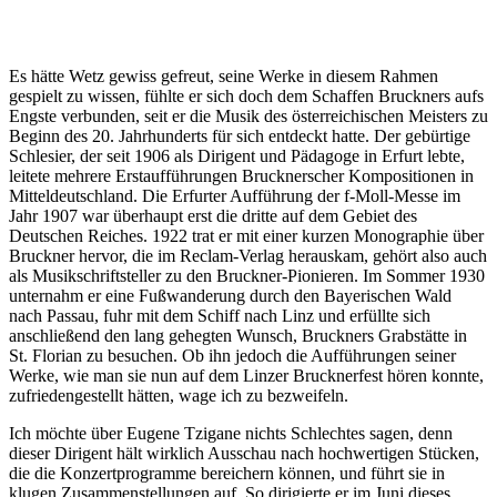
Es hätte Wetz gewiss gefreut, seine Werke in diesem Rahmen
gespielt zu wissen, fühlte er sich doch dem Schaffen Bruckners aufs
Engste verbunden, seit er die Musik des österreichischen Meisters zu
Beginn des 20. Jahrhunderts für sich entdeckt hatte. Der gebürtige
Schlesier, der seit 1906 als Dirigent und Pädagoge in Erfurt lebte,
leitete mehrere Erstaufführungen Brucknerscher Kompositionen in
Mitteldeutschland. Die Erfurter Aufführung der f-Moll-Messe im
Jahr 1907 war überhaupt erst die dritte auf dem Gebiet des
Deutschen Reiches. 1922 trat er mit einer kurzen Monographie über
Bruckner hervor, die im Reclam-Verlag herauskam, gehört also auch
als Musikschriftsteller zu den Bruckner-Pionieren. Im Sommer 1930
unternahm er eine Fußwanderung durch den Bayerischen Wald
nach Passau, fuhr mit dem Schiff nach Linz und erfüllte sich
anschließend den lang gehegten Wunsch, Bruckners Grabstätte in
St. Florian zu besuchen. Ob ihn jedoch die Aufführungen seiner
Werke, wie man sie nun auf dem Linzer Brucknerfest hören konnte,
zufriedengestellt hätten, wage ich zu bezweifeln.
Ich möchte über Eugene Tzigane nichts Schlechtes sagen, denn
dieser Dirigent hält wirklich Ausschau nach hochwertigen Stücken,
die die Konzertprogramme bereichern können, und führt sie in
klugen Zusammenstellungen auf. So dirigierte er im Juni dieses