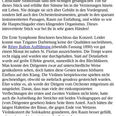
Chouchane Siranossian fand den richtigen gesanglichen Ton für
dieses Stück und erfüllte ihre Stimme bis in die Verzierungen hinein
mit Leben. Nie drängte sie sich über Gebühr in den Vordergrund,
sondern ließ auch den Orchesterinstrumenten, gerade in den sparsam
instrumentierten Passagen, Raum zur Entfaltung, und wirkte so wie
die Hauptschlagader eines klingenden Organismus. Dieses
introvertierte Stück war bei ihr in sehr guten Händen!
Die Erste Symphonie Bruckners beschloss das Konzert. Leider
konnte man Tziganes Darbietung keine der Qualitäten nachrühmen,
die
Rémy Ballots Aufführung
(ebenfalls Fassung 1890) vor gut
einem Monat im nahen St. Florian auszeichneten. Die Tempi waren
recht zügig und wurden stur durchgehalten. Statt auf Detailarbeit
wurde auf grobe Effekte gesetzt, namentlich in den Blechbläsern.
Man konnte den Dirigenten zwar auf unterschiedliche Weise
gestikulieren sehen, doch hatten diese Gesten keinen hörbaren
Einfluss auf den Klang. Die Violinen beispielsweise spielten nicht
geschmeidiger, obwohl sie mehrfach geradezu gestreichelt wurden.
Eher wirkte es, als werde der Dirigent vom Orchester mitgerissen als
umgekehrt. Daran, dass man viele der einkomponierten
Verflechtungen der ersten und zweiten Violinen nicht hörte, hatte
auch die Aufstellung der Streicher mit beiden Violingruppen auf der
(vom Dirigenten gesehen) linken Seite ihren Anteil. Auch hätten die
langen Haltetöne der Bässe, die gegen Ende von Wetzens
Violinkonzert die Solokadenz grundieren, den Raum besser gefüllt,