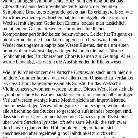
viertelstündigen symphonischen Satz, dem der Komponist das
Choralthema aus dem unvollendeten Finalsatz der Neunten
Symphonie Bruckners zugrunde gelegt hat. Es erklingt teils so, wie
Bruckner es niedergeschrieben hat, teils in abgeleiteter Form, im
Wechsel mit eigenen Gedanken Einems, sodass man tatsächlich
meint, einem Gespräch zweier sehr unterschiedlicher
Komponistenpersönlichkeiten beizuwohnen. Leider hat Tzigane es
nicht vermocht, die Charaktere angemessen herauszuarbeiten.
Weder das ungemein kapriziöse Wesen Einems, der nie um einen
humorvollen Hakenschlag verlegen ist, noch die majestätische
Schlichtheit des Brucknerschen Chorals kamen zur Geltung. Alles
wurde bewältigt, als wären die Ausführenden in Eile gewesen.
Wie im Kirchenkonzert der Pärtsche
Cantus
, so stach auch hier die
mittlere Nummer heraus, was vor allem dem Umstand zu verdanken
ist, dass Chouchane Siranossian als Solistin für das Wetzsche
Violinkonzert gewonnen werden konnte. Dieses Werk lässt sich als
symphonische Rhapsodie charakterisieren. In seinem halbstündigen
Verlauf werden wenige kurze Motive gleichsam improvisierend
einem beständigen Verwandlungsprozess unterzogen, wobei aber
alle Abschnitte des Stückes so geschickt aufeinander bezogen sind,
dass sich ein fest zusammenhängendes Ganzes ergibt. Es ist eine
über weite Strecken lyrische, oft sehr zarte Musik, die sich zwar
durchaus zu glanzvollen Höhepunkten steigern kann, sich
anschließend aber regelmäßig ins Halbdunkel zurückzieht.