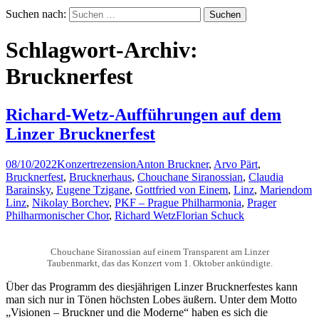
Suchen nach:
Schlagwort-Archiv:
Brucknerfest
Richard-Wetz-Aufführungen auf dem
Linzer Brucknerfest
08/10/2022
Konzertrezension
Anton Bruckner
,
Arvo Pärt
,
Brucknerfest
,
Brucknerhaus
,
Chouchane Siranossian
,
Claudia
Barainsky
,
Eugene Tzigane
,
Gottfried von Einem
,
Linz
,
Mariendom
Linz
,
Nikolay Borchev
,
PKF – Prague Philharmonia
,
Prager
Philharmonischer Chor
,
Richard Wetz
Florian Schuck
Chouchane Siranossian auf einem Transparent am Linzer
Taubenmarkt, das das Konzert vom 1. Oktober ankündigte.
Über das Programm des diesjährigen Linzer Brucknerfestes kann
man sich nur in Tönen höchsten Lobes äußern. Unter dem Motto
„Visionen – Bruckner und die Moderne“ haben es sich die