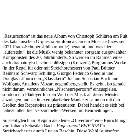
„Resurrection“ ist das neue Album von Christoph Schlüren am Pult
des katalanischen Orquestra Simfònica Camera Musicae (bzw. seit
2021 Franz-Schubert-Philharmonie) benannt, und was hier
„aufersteht“, ist die Musik wenig bekannter, sorgsam ausgewählter
Komponisten des 20. Jahrhunderts. So werden im Rahmen eines
auch dramaturgisch sehr schlüssigen (Konzert-) Programms Werke
(in der Regel für oder mit Streichorchester) von Paul Büttner,
Reinhard Schwarz-Schilling, Giorgio Federico Ghedini und
Douglas Lilburn den „Klassikern“ Johann Sebastian Bach und
Wolfgang Amadeus Mozart gegenübergestellt. Es geht also gerade
nicht darum, vermeintliches „Nischenrepertoire“ einzuspielen,
sondern ein Plädoyer für den Wert der Musik all dieser Meister
abzulegen und sie in exemplarischer Manier zusammen mit den
Größen des Repertoires zu präsentieren. Dabei handelt es sich bei
nahezu allen hier versammelten Werken um Bearbeitungen.
So steht gleich am Beginn als kleine „Ouvertüre“ eine Einrichtung
von Johann Sebastian Bachs
Fuge g-moll BWV 578
für
Streichorchester durch Lucian Beschiu. Diese Wahl ist insofern