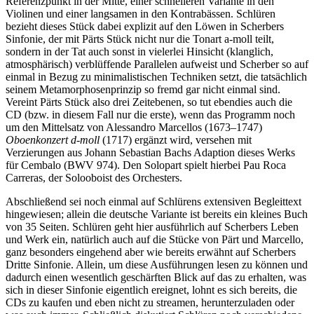
Referenzpunkt in der Mitte, einer schnelleren Variante in den
Violinen und einer langsamen in den Kontrabässen. Schlüren
bezieht dieses Stück dabei explizit auf den Löwen in Scherbers
Sinfonie, der mit Pärts Stück nicht nur die Tonart a-moll teilt,
sondern in der Tat auch sonst in vielerlei Hinsicht (klanglich,
atmosphärisch) verblüffende Parallelen aufweist und Scherber so auf
einmal in Bezug zu minimalistischen Techniken setzt, die tatsächlich
seinem Metamorphosenprinzip so fremd gar nicht einmal sind.
Vereint Pärts Stück also drei Zeitebenen, so tut ebendies auch die
CD (bzw. in diesem Fall nur die erste), wenn das Programm noch
um den Mittelsatz von Alessandro Marcellos (1673–1747)
Oboenkonzert d-moll
(1717) ergänzt wird, versehen mit
Verzierungen aus Johann Sebastian Bachs Adaption dieses Werks
für Cembalo (BWV 974). Den Solopart spielt hierbei Pau Roca
Carreras, der Solooboist des Orchesters.
Abschließend sei noch einmal auf Schlürens extensiven Begleittext
hingewiesen; allein die deutsche Variante ist bereits ein kleines Buch
von 35 Seiten. Schlüren geht hier ausführlich auf Scherbers Leben
und Werk ein, natürlich auch auf die Stücke von Pärt und Marcello,
ganz besonders eingehend aber wie bereits erwähnt auf Scherbers
Dritte Sinfonie. Allein, um diese Ausführungen lesen zu können und
dadurch einen wesentlich geschärften Blick auf das zu erhalten, was
sich in dieser Sinfonie eigentlich ereignet, lohnt es sich bereits, die
CDs zu kaufen und eben nicht zu streamen, herunterzuladen oder