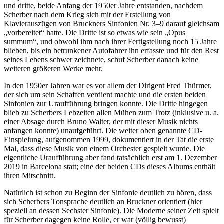
und dritte, beide Anfang der 1950er Jahre entstanden, nachdem
Scherber nach dem Krieg sich mit der Erstellung von
Klavierauszügen von Bruckners Sinfonien Nr. 3–9 darauf gleichsam
„vorbereitet“ hatte. Die Dritte ist so etwas wie sein „Opus
summum“, und obwohl ihm nach ihrer Fertigstellung noch 15 Jahre
blieben, bis ein betrunkener Autofahrer ihn erfasste und für den Rest
seines Lebens schwer zeichnete, schuf Scherber danach keine
weiteren größeren Werke mehr.
In den 1950er Jahren war es vor allem der Dirigent Fred Thürmer,
der sich um sein Schaffen verdient machte und die ersten beiden
Sinfonien zur Uraufführung bringen konnte. Die Dritte hingegen
blieb zu Scherbers Lebzeiten allen Mühen zum Trotz (inklusive u. a.
einer Absage durch Bruno Walter, der mit dieser Musik nichts
anfangen konnte) unaufgeführt. Die weiter oben genannte CD-
Einspielung, aufgenommen 1999, dokumentiert in der Tat die erste
Mal, dass diese Musik von einem Orchester gespielt wurde. Die
eigentliche Uraufführung aber fand tatsächlich erst am 1. Dezember
2019 in Barcelona statt; eine der beiden CDs dieses Albums enthält
ihren Mitschnitt.
Natürlich ist schon zu Beginn der Sinfonie deutlich zu hören, dass
sich Scherbers Tonsprache deutlich an Bruckner orientiert (hier
speziell an dessen Sechster Sinfonie). Die Moderne seiner Zeit spielt
für Scherber dagegen keine Rolle, er war (völlig bewusst)