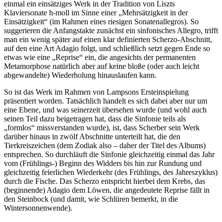
einmal ein einsätziges Werk in der Tradition von Liszts
Klaviersonate h-moll im Sinne einer „Mehrsätzigkeit in der
Einsätzigkeit“ (im Rahmen eines riesigen Sonatenallegros). So
suggerieren die Anfangstakte zunächst ein sinfonisches Allegro, trifft
man ein wenig später auf einen klar definierten Scherzo-Abschnitt,
auf den eine Art Adagio folgt, und schließlich setzt gegen Ende so
etwas wie eine „Reprise“ ein, die angesichts der permanenten
Metamorphose natürlich aber auf keine bloße (oder auch leicht
abgewandelte) Wiederholung hinauslaufen kann.
So ist das Werk im Rahmen von Lampsons Ersteinspielung
präsentiert worden. Tatsächlich handelt es sich dabei aber nur um
eine Ebene, und was seinerzeit übersehen wurde (und wohl auch
seinen Teil dazu beigetragen hat, dass die Sinfonie teils als
„formlos“ missverstanden wurde), ist, dass Scherber sein Werk
darüber hinaus in zwölf Abschnitte unterteilt hat, die den
Tierkreiszeichen (dem Zodiak also – daher der Titel des Albums)
entsprechen. So durchläuft die Sinfonie gleichzeitig einmal das Jahr
vom (Frühlings-) Beginn des Widders bis hin zur Rundung und
gleichzeitig feierlichen Wiederkehr (des Frühlings, des Jahreszyklus)
durch die Fische. Das Scherzo entspricht hierbei dem Krebs, das
(beginnende) Adagio dem Löwen, die angedeutete Reprise fällt in
den Steinbock (und damit, wie Schlüren bemerkt, in die
Wintersonnenwende).