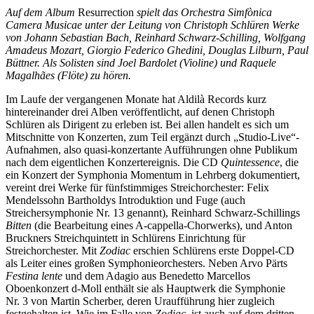
Auf dem Album
Resurrection
spielt das Orchestra Simfònica
Camera Musicae unter der Leitung von Christoph Schlüren Werke
von Johann Sebastian Bach, Reinhard Schwarz-Schilling, Wolfgang
Amadeus Mozart, Giorgio Federico Ghedini, Douglas Lilburn, Paul
Büttner. Als Solisten sind Joel Bardolet (Violine) und Raquele
Magalhães (Flöte) zu hören.
Im Laufe der vergangenen Monate hat Aldilà Records kurz
hintereinander drei Alben veröffentlicht, auf denen Christoph
Schlüren als Dirigent zu erleben ist. Bei allen handelt es sich um
Mitschnitte von Konzerten, zum Teil ergänzt durch „Studio-Live“-
Aufnahmen, also quasi-konzertante Aufführungen ohne Publikum
nach dem eigentlichen Konzertereignis. Die CD
Quintessence
, die
ein Konzert der Symphonia Momentum in Lehrberg dokumentiert,
vereint drei Werke für fünfstimmiges Streichorchester: Felix
Mendelssohn Bartholdys Introduktion und Fuge (auch
Streichersymphonie Nr. 13 genannt), Reinhard Schwarz-Schillings
Bitten
(die Bearbeitung eines A-cappella-Chorwerks), und Anton
Bruckners Streichquintett in Schlürens Einrichtung für
Streichorchester. Mit
Zodiac
erschien Schlürens erste Doppel-CD
als Leiter eines großen Symphonieorchesters. Neben Arvo Pärts
Festina lente
und dem Adagio aus Benedetto Marcellos
Oboenkonzert d-Moll enthält sie als Hauptwerk die Symphonie
Nr. 3 von Martin Scherber, deren Uraufführung hier zugleich
festgehalten ist. Wie im Falle von
Zodiac
, ist auch auf dem dritten