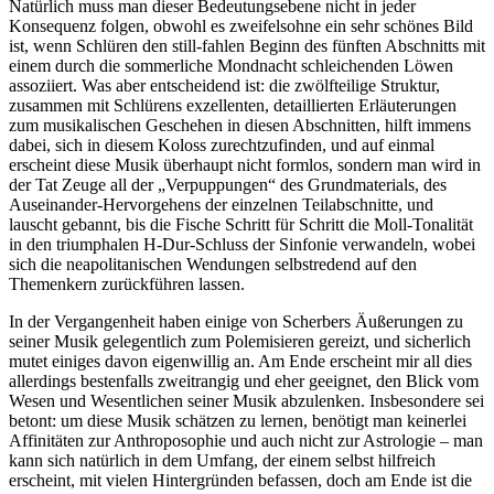
Natürlich muss man dieser Bedeutungsebene nicht in jeder
Konsequenz folgen, obwohl es zweifelsohne ein sehr schönes Bild
ist, wenn Schlüren den still-fahlen Beginn des fünften Abschnitts mit
einem durch die sommerliche Mondnacht schleichenden Löwen
assoziiert. Was aber entscheidend ist: die zwölfteilige Struktur,
zusammen mit Schlürens exzellenten, detaillierten Erläuterungen
zum musikalischen Geschehen in diesen Abschnitten, hilft immens
dabei, sich in diesem Koloss zurechtzufinden, und auf einmal
erscheint diese Musik überhaupt nicht formlos, sondern man wird in
der Tat Zeuge all der „Verpuppungen“ des Grundmaterials, des
Auseinander-Hervorgehens der einzelnen Teilabschnitte, und
lauscht gebannt, bis die Fische Schritt für Schritt die Moll-Tonalität
in den triumphalen H-Dur-Schluss der Sinfonie verwandeln, wobei
sich die neapolitanischen Wendungen selbstredend auf den
Themenkern zurückführen lassen.
In der Vergangenheit haben einige von Scherbers Äußerungen zu
seiner Musik gelegentlich zum Polemisieren gereizt, und sicherlich
mutet einiges davon eigenwillig an. Am Ende erscheint mir all dies
allerdings bestenfalls zweitrangig und eher geeignet, den Blick vom
Wesen und Wesentlichen seiner Musik abzulenken. Insbesondere sei
betont: um diese Musik schätzen zu lernen, benötigt man keinerlei
Affinitäten zur Anthroposophie und auch nicht zur Astrologie – man
kann sich natürlich in dem Umfang, der einem selbst hilfreich
erscheint, mit vielen Hintergründen befassen, doch am Ende ist die