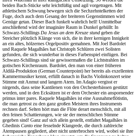
beiden Bach-Stücke sehr leichtfüßig und agil vorgetragen. Mit
athletischem Schwung bewegen sich die Sechzehntelketten der
Fuge, doch auch dem Gesang der breiteren Gegenstimmen wird
Genüge getan. Dieser Bach funkelt wahrlich hell! Unmittelbar
anschließend wird der imaginäre Raum in Dunkel gehüllt: In
Schwarz-Schillings
Da Jesus an dem Kreuze stund
geben die
Streicher plötzlich Klänge von sich, die in ihrer kernigen Innigkeit
an ein altes, hölzernes Orgelpositiv gemahnen. Mit Joel Bardolet
und Raquele Magalhães hat Christoph Schlüren zwei Solisten
gefunden, die sich wunderbar in dieses Farbenspiel einfügen. Bei
Schwarz-Schillings sind sie gewissermaßen die Lichtstrahlen im
gotischen Kirchenraum. Bardolet, den man von einer früheren
Aldilà-Produktion (German Counterpoint) her bereits als exzellenten
Kammermusiker kennt, erfüllt danach in Bachs Violinkonzert seine
Stimme mit Anmut und langem Atem. Im Adagio vergisst er
nirgends, dass seine Kantilenen von den Orchesterbässen gestützt
werden, und in den Ecksätzen ist er dem Orchester ein anspornender
primus inter pares. Raquele Magalhães ist eine Ausnahmeflötistin,
die man getrost zu den ganz großen Meistern ihres Instruments
rechnen darf. Selten hört man die Flöte derart menschlich, mit all
den feinen Schattierungen, wie sie der menschlichen Stimme
gegeben sind! Ganz auf sich allein gestellt, entfaltet Magalhães in
Ghedinis
Canto
eine fesselnde Klangrede, die durch zahlreiche
Atempausen gegliedert, aber nicht unterbrochen wird, wobei sie ihre