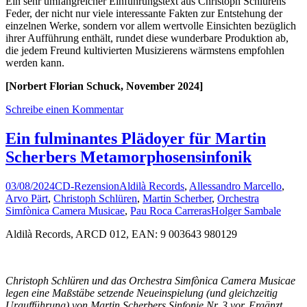
Ein sehr umfangreicher Einführungstext aus Christoph Schlürens
Feder, der nicht nur viele interessante Fakten zur Entstehung der
einzelnen Werke, sondern vor allem wertvolle Einsichten bezüglich
ihrer Aufführung enthält, rundet diese wunderbare Produktion ab,
die jedem Freund kultivierten Musizierens wärmstens empfohlen
werden kann.
[Norbert Florian Schuck, November 2024]
Schreibe einen Kommentar
Ein fulminantes Plädoyer für Martin
Scherbers Metamorphosensinfonik
03/08/2024
CD-Rezension
Aldilà Records
,
Allessandro Marcello
,
Arvo Pärt
,
Christoph Schlüren
,
Martin Scherber
,
Orchestra
Simfònica Camera Musicae
,
Pau Roca Carreras
Holger Sambale
Aldilà Records, ARCD 012, EAN: 9 003643 980129
Christoph Schlüren und das Orchestra Simfònica Camera Musicae
legen eine Maßstäbe setzende Neueinspielung (und gleichzeitig
Uraufführung) von Martin Scherbers Sinfonie Nr. 3 vor. Ergänzt