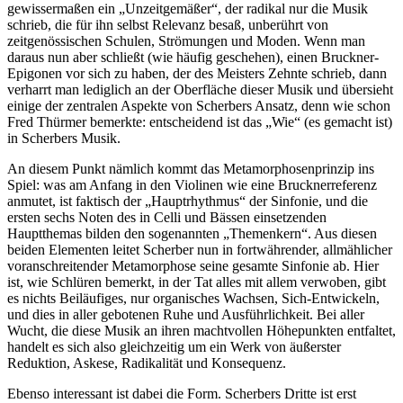
gewissermaßen ein „Unzeitgemäßer“, der radikal nur die Musik
schrieb, die für ihn selbst Relevanz besaß, unberührt von
zeitgenössischen Schulen, Strömungen und Moden. Wenn man
daraus nun aber schließt (wie häufig geschehen), einen Bruckner-
Epigonen vor sich zu haben, der des Meisters Zehnte schrieb, dann
verharrt man lediglich an der Oberfläche dieser Musik und übersieht
einige der zentralen Aspekte von Scherbers Ansatz, denn wie schon
Fred Thürmer bemerkte: entscheidend ist das „Wie“ (es gemacht ist)
in Scherbers Musik.
An diesem Punkt nämlich kommt das Metamorphosenprinzip ins
Spiel: was am Anfang in den Violinen wie eine Brucknerreferenz
anmutet, ist faktisch der „Hauptrhythmus“ der Sinfonie, und die
ersten sechs Noten des in Celli und Bässen einsetzenden
Hauptthemas bilden den sogenannten „Themenkern“. Aus diesen
beiden Elementen leitet Scherber nun in fortwährender, allmählicher
voranschreitender Metamorphose seine gesamte Sinfonie ab. Hier
ist, wie Schlüren bemerkt, in der Tat alles mit allem verwoben, gibt
es nichts Beiläufiges, nur organisches Wachsen, Sich-Entwickeln,
und dies in aller gebotenen Ruhe und Ausführlichkeit. Bei aller
Wucht, die diese Musik an ihren machtvollen Höhepunkten entfaltet,
handelt es sich also gleichzeitig um ein Werk von äußerster
Reduktion, Askese, Radikalität und Konsequenz.
Ebenso interessant ist dabei die Form. Scherbers Dritte ist erst