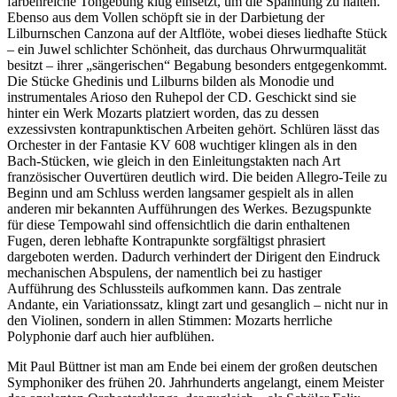
farbenreiche Tongebung klug einsetzt, um die Spannung zu halten.
Ebenso aus dem Vollen schöpft sie in der Darbietung der
Lilburnschen Canzona auf der Altflöte, wobei dieses liedhafte Stück
– ein Juwel schlichter Schönheit, das durchaus Ohrwurmqualität
besitzt – ihrer „sängerischen“ Begabung besonders entgegenkommt.
Die Stücke Ghedinis und Lilburns bilden als Monodie und
instrumentales Arioso den Ruhepol der CD. Geschickt sind sie
hinter ein Werk Mozarts platziert worden, das zu dessen
exzessivsten kontrapunktischen Arbeiten gehört. Schlüren lässt das
Orchester in der Fantasie KV 608 wuchtiger klingen als in den
Bach-Stücken, wie gleich in den Einleitungstakten nach Art
französischer Ouvertüren deutlich wird. Die beiden Allegro-Teile zu
Beginn und am Schluss werden langsamer gespielt als in allen
anderen mir bekannten Aufführungen des Werkes. Bezugspunkte
für diese Tempowahl sind offensichtlich die darin enthaltenen
Fugen, deren lebhafte Kontrapunkte sorgfältigst phrasiert
dargeboten werden. Dadurch verhindert der Dirigent den Eindruck
mechanischen Abspulens, der namentlich bei zu hastiger
Aufführung des Schlussteils aufkommen kann. Das zentrale
Andante, ein Variationssatz, klingt zart und gesanglich – nicht nur in
den Violinen, sondern in allen Stimmen: Mozarts herrliche
Polyphonie darf auch hier aufblühen.
Mit Paul Büttner ist man am Ende bei einem der großen deutschen
Symphoniker des frühen 20. Jahrhunderts angelangt, einem Meister