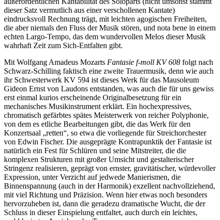
außerordentlichen Kantabilität des Soloparts (nicht umsonst stammt
dieser Satz vermutlich aus einer verschollenen Kantate)
eindrucksvoll Rechnung trägt, mit leichten agogischen Freiheiten,
die aber niemals den Fluss der Musik stören, und nota bene in einem
echten Largo-Tempo, das dem wundervollen Melos dieser Musik
wahrhaft Zeit zum Sich-Entfalten gibt.
Mit Wolfgang Amadeus Mozarts
Fantasie f-moll KV 608
folgt nach
Schwarz-Schilling faktisch eine zweite Trauermusik, denn wie auch
ihr Schwesterwerk KV 594 ist dieses Werk für das Mausoleum
Gideon Ernst von Laudons entstanden, was auch die für uns gewiss
erst einmal kurios erscheinende Originalbesetzung für ein
mechanisches Musikinstrument erklärt. Ein hochexpressives,
chromatisch gefärbtes spätes Meisterwerk von reicher Polyphonie,
von dem es etliche Bearbeitungen gibt, die das Werk für den
Konzertsaal „retten“, so etwa die vorliegende für Streichorchester
von Edwin Fischer. Die ausgeprägte Kontrapunktik der Fantasie ist
natürlich ein Fest für Schlüren und seine Mitstreiter, die die
komplexen Strukturen mit großer Umsicht und gestalterischer
Stringenz realisieren, geprägt von ernster, gravitätischer, würdevoller
Expression, unter Verzicht auf jedwede Manierismen, die
Binnenspannung (auch in der Harmonik) exzellent nachvollziehend,
mit viel Richtung und Präzision. Wenn hier etwas noch besonders
hervorzuheben ist, dann die geradezu dramatische Wucht, die der
Schluss in dieser Einspielung entfaltet, auch durch ein leichtes,