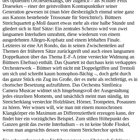
des opulenten Orchesterklangs, der zugleich – als Schüler Felix
Draesekes – einer der geistvollsten Kontrapunktiker seiner
Generation gewesen ist (man höre diesbezüglich einmal seine ganz
aus Kanons bestehende Triosonate für Streichtrio!). Büttners
Streichquartett g-Moll dauert etwas mehr als eine halbe Stunde und
gliedert sich in fünf Sätze: Ein zentrales Scherzo wird von zwei
langsamen Interludien umrahmt, diese wiederum von einem
ausgedehnten Allegro-Kopfsatz und einem lebhaften Finale.
Letzteres ist eine Art Rondo, das in seinen Zwischenteilen auf
Themen der früheren Sätze zurückgreift und auch einen langsamen
Doppelkanon über das Thema E-F-A (eine versteckte Widmung an
Büttners Ehefrau) enthält. Das Quartett ist durchaus kein verkapptes
Orchesterwerk – Büttner wirft nicht mit Doppelgriffen und Tremoli
um sich und schreibt kaum homophon-flächig –, doch geht durch
das ganze Stück ein Zug ins Große, der es mehr als rechtfertigt, es in
chorischer Besetzung aufzuführen. Das Orchestra Simfònica
Camera Musicae widmet sich hingebungsvoll der Ausgestaltung
jedes einzelnen Moments, und tatsächlich meint man ständig, im
Streicherklang versteckte Holzbläser, Hörner, Trompeten, Posaunen
zu hören. Wer wissen will, wie man mit einem monochronen
Klangkörper ein Maximum an Differenziertheit erzeugen kann, der
findet hier ein vorzügliches Beispiel. Zum stillen Höhepunkt des
Ganzen gerät das zweite Interludium – es ist keine bloße Floskel,
wenn man angesichts dessen von einem Streicherchor spricht.