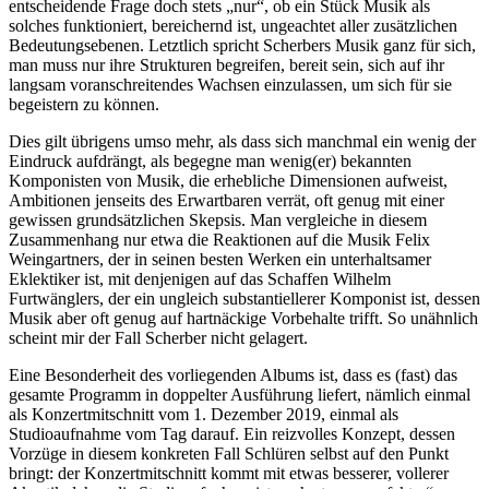
entscheidende Frage doch stets „nur“, ob ein Stück Musik als
solches funktioniert, bereichernd ist, ungeachtet aller zusätzlichen
Bedeutungsebenen. Letztlich spricht Scherbers Musik ganz für sich,
man muss nur ihre Strukturen begreifen, bereit sein, sich auf ihr
langsam voranschreitendes Wachsen einzulassen, um sich für sie
begeistern zu können.
Dies gilt übrigens umso mehr, als dass sich manchmal ein wenig der
Eindruck aufdrängt, als begegne man wenig(er) bekannten
Komponisten von Musik, die erhebliche Dimensionen aufweist,
Ambitionen jenseits des Erwartbaren verrät, oft genug mit einer
gewissen grundsätzlichen Skepsis. Man vergleiche in diesem
Zusammenhang nur etwa die Reaktionen auf die Musik Felix
Weingartners, der in seinen besten Werken ein unterhaltsamer
Eklektiker ist, mit denjenigen auf das Schaffen Wilhelm
Furtwänglers, der ein ungleich substantiellerer Komponist ist, dessen
Musik aber oft genug auf hartnäckige Vorbehalte trifft. So unähnlich
scheint mir der Fall Scherber nicht gelagert.
Eine Besonderheit des vorliegenden Albums ist, dass es (fast) das
gesamte Programm in doppelter Ausführung liefert, nämlich einmal
als Konzertmitschnitt vom 1. Dezember 2019, einmal als
Studioaufnahme vom Tag darauf. Ein reizvolles Konzept, dessen
Vorzüge in diesem konkreten Fall Schlüren selbst auf den Punkt
bringt: der Konzertmitschnitt kommt mit etwas besserer, vollerer