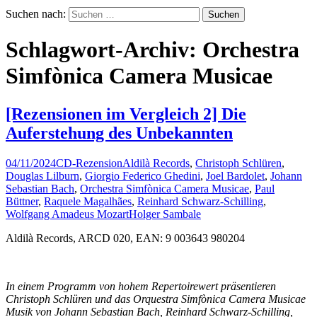
Suchen nach:
Schlagwort-Archiv: Orchestra
Simfònica Camera Musicae
[Rezensionen im Vergleich 2] Die
Auferstehung des Unbekannten
04/11/2024
CD-Rezension
Aldilà Records
,
Christoph Schlüren
,
Douglas Lilburn
,
Giorgio Federico Ghedini
,
Joel Bardolet
,
Johann
Sebastian Bach
,
Orchestra Simfònica Camera Musicae
,
Paul
Büttner
,
Raquele Magalhães
,
Reinhard Schwarz-Schilling
,
Wolfgang Amadeus Mozart
Holger Sambale
Aldilà Records, ARCD 020, EAN: 9 003643 980204
In einem Programm von hohem Repertoirewert präsentieren
Christoph Schlüren und das Orquestra Simfònica Camera Musicae
Musik von Johann Sebastian Bach, Reinhard Schwarz-Schilling,