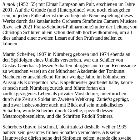
h-moll
(1952–55) mit Elmar Lampson am Pult, erschienen im Jahre
2001. Auf die Gründe (und Hintergründe) wird noch einzugehen
sein; in jedem Falle aber ist die vorliegende Neueinspielung dieses
Werks durch das katalanische Orchestra Simfònica Camera Musicae
(bzw. seit 2021 Franz-Schubert-Philharmonie) unter der Leitung von
Christoph Schlüren allein schon deshalb hochwillkommen, um all
dies anhand einer zweiten Lesart auf den Prüfstand stellen zu
können.
Martin Scherber, 1907 in Nürnberg geboren und 1974 ebenda an
den Spätfolgen eines Unfalls verstorben, war ein Schüler von
Gustav Geierhaas (dessen Schaffen übrigens auch eine Renaissance
zu wünschen wäre) an der Münchner Akademie der Tonkunst.
Nachdem er anschließend für nur wenige Jahre im böhmischen
Aussig als Korrepetitor bzw. Kapellmeister gearbeitet hatte, kehrte
er rasch nach Nürnberg zurück und führte fortan ein
zurückgezogenes Leben als privater Musiklehrer, unterbrochen
durch die Zeit als Soldat im Zweiten Weltkrieg. Zutiefst geprägt,
und zwar insbesondere auch mit Blick auf sein musikalisches
Schaffen, wurde Scherber durch Goethe, speziell dessen
Metamorphosenlehre, und die Schriften Rudolf Steiners.
Scherbers Œuvre ist schmal, nicht zuletzt deshalb, weil er 1935
nahezu sein gesamtes frühes Schaffen vernichtete. Als seine
Hauptwerke dürfen seine drei Sinfonien gelten, gerade die zweite