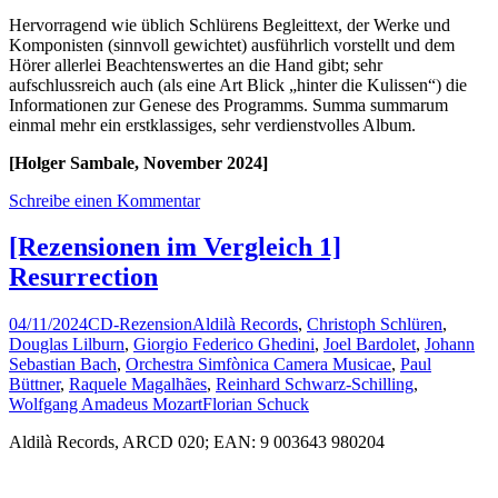
Hervorragend wie üblich Schlürens Begleittext, der Werke und
Komponisten (sinnvoll gewichtet) ausführlich vorstellt und dem
Hörer allerlei Beachtenswertes an die Hand gibt; sehr
aufschlussreich auch (als eine Art Blick „hinter die Kulissen“) die
Informationen zur Genese des Programms. Summa summarum
einmal mehr ein erstklassiges, sehr verdienstvolles Album.
[Holger Sambale, November 2024]
Schreibe einen Kommentar
[Rezensionen im Vergleich 1]
Resurrection
04/11/2024
CD-Rezension
Aldilà Records
,
Christoph Schlüren
,
Douglas Lilburn
,
Giorgio Federico Ghedini
,
Joel Bardolet
,
Johann
Sebastian Bach
,
Orchestra Simfònica Camera Musicae
,
Paul
Büttner
,
Raquele Magalhães
,
Reinhard Schwarz-Schilling
,
Wolfgang Amadeus Mozart
Florian Schuck
Aldilà Records, ARCD 020; EAN: 9 003643 980204