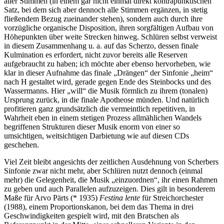
aller Stimmen (in einem gar nicht einmal direkt kontrapunktischen
Satz, bei dem sich aber dennoch alle Stimmen ergänzen, in stetig
fließendem Bezug zueinander stehen), sondern auch durch ihre
vorzügliche organische Disposition, ihren sorgfältigen Aufbau von
Höhepunkten über weite Strecken hinweg. Schlüren selbst verweist
in diesem Zusammenhang u. a. auf das Scherzo, dessen finale
Kulmination es erfordert, nicht zuvor bereits alle Reserven
aufgebraucht zu haben; ich möchte aber ebenso hervorheben, wie
klar in dieser Aufnahme das finale „Drängen“ der Sinfonie „heim“
nach H gestaltet wird, gerade gegen Ende des Steinbocks und des
Wassermanns. Hier „will“ die Musik förmlich zu ihrem (tonalen)
Ursprung zurück, in die finale Apotheose münden. Und natürlich
profitieren ganz grundsätzlich die vermeintlich repetitiven, in
Wahrheit eben in einem stetigen Prozess allmählichen Wandels
begriffenen Strukturen dieser Musik enorm von einer so
umsichtigen, weitsichtigen Darbietung wie auf diesen CDs
geschehen.
Viel Zeit bleibt angesichts der zeitlichen Ausdehnung von Scherbers
Sinfonie zwar nicht mehr, aber Schlüren nutzt dennoch (einmal
mehr) die Gelegenheit, die Musik „einzuordnen“, ihr einen Rahmen
zu geben und auch Parallelen aufzuzeigen. Dies gilt in besonderem
Maße für Arvo Pärts (* 1935)
Festina lente
für Streichorchester
(1988), einem Proportionskanon, bei dem das Thema in drei
Geschwindigkeiten gespielt wird, mit den Bratschen als