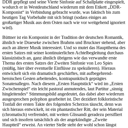
DDR gepflegt und seine Vierte Sinfonie auf Schallplatte eingespielt,
wodurch er in Westdeutschland wiederum mit dem Etikett „DDR-
Komponist“ in Verbindung gebracht wurde, was faktisch bis zum
heutigen Tag Vorbehalte mit sich bringt (sodass einiges an
großartiger Musik aus dem Osten nach wie vor weitgehend ignoriert
wird).
Büttner ist ein Komponist in der Tradition der deutschen Romantik,
ähnlich wie Draeseke zwischen Brahms und Bruckner stehend, aber
auch an älterer Musik interessiert. Und so mutet das Hauptthema des
ersten Satzes mit seiner kontinuierlichen Achtelbegleitung durchaus
klassizistisch an, ganz ähnlich übrigens wie das verwandte erste
Thema des ersten Satzes der Zweiten Sinfonie von Leo Spies
(müßig, hier über eventuelle Einflüsse zu spekulieren). Hieraus
entwickelt sich ein dramatisch geschärftes, mit aufbegehrend-
heroischen Gesten arbeitendes, kontrapunktisch geprägtes
Sonatenallegro. Nach diesem „Ersten Hauptstück“ wird im „Ersten
Zwischenspiel“ ein leicht pastoral anmutendes, laut Partitur „sinnig
hingleitendes“ Stimmungsbild angedeutet, das dabei aber wiederum
ausgesprochen polyphon gearbeitet ist. Der dezidiert folkloristische
Tonfall der ersten Takte des folgenden Scherzos täuscht, denn was
sich hieraus entwickelt, ist ein phantastischer Ritt, der sein Material
(chromatisch) verfremdet, mit weiten Glissandi geradezu persifliert
und sich insofern tatsächlich als der angekündigte „Zweite
Hauptteil“ erweist. An vierter Stelle steht der wohl schon längst