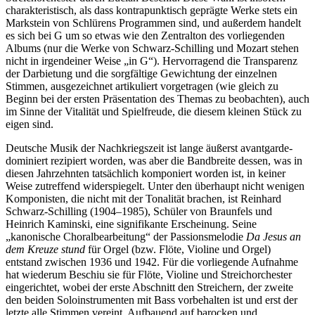
charakteristisch, als dass kontrapunktisch geprägte Werke stets ein
Markstein von Schlürens Programmen sind, und außerdem handelt
es sich bei G um so etwas wie den Zentralton des vorliegenden
Albums (nur die Werke von Schwarz-Schilling und Mozart stehen
nicht in irgendeiner Weise „in G“). Hervorragend die Transparenz
der Darbietung und die sorgfältige Gewichtung der einzelnen
Stimmen, ausgezeichnet artikuliert vorgetragen (wie gleich zu
Beginn bei der ersten Präsentation des Themas zu beobachten), auch
im Sinne der Vitalität und Spielfreude, die diesem kleinen Stück zu
eigen sind.
Deutsche Musik der Nachkriegszeit ist lange äußerst avantgarde-
dominiert rezipiert worden, was aber die Bandbreite dessen, was in
diesen Jahrzehnten tatsächlich komponiert worden ist, in keiner
Weise zutreffend widerspiegelt. Unter den überhaupt nicht wenigen
Komponisten, die nicht mit der Tonalität brachen, ist Reinhard
Schwarz-Schilling (1904–1985), Schüler von Braunfels und
Heinrich Kaminski, eine signifikante Erscheinung. Seine
„kanonische Choralbearbeitung“ der Passionsmelodie
Da Jesus an
dem Kreuze stund
für Orgel (bzw. Flöte, Violine und Orgel)
entstand zwischen 1936 und 1942. Für die vorliegende Aufnahme
hat wiederum Beschiu sie für Flöte, Violine und Streichorchester
eingerichtet, wobei der erste Abschnitt den Streichern, der zweite
den beiden Soloinstrumenten mit Bass vorbehalten ist und erst der
letzte alle Stimmen vereint. Aufbauend auf barocken und