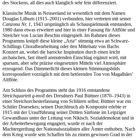
des Stockens, all dies auch klanglich sehr fein differenziert.
Klassische Musik in Neuseeland ist wesentlich mit dem Namen
Douglas Lilburn (1915–2001) verbunden, hier vertreten mit seiner
Canzona Nr. 1
, 1943 ursprünglich als Schauspielmusik entstanden,
1980 dann etwas erweitert und hier in einer Fassung für Altflöte und
Streicher von Lucian Beschiu eingespielt. Im Rahmen dieses
Programms knüpft diese kleine „Aria“ stimmig etwa an Schwarz-
Schillings Choralbearbeitung oder den Mittelsatz von Bachs
Konzert an, wobei die barocke Inspiration durch einen leicht
archaischen, fast rituell anmutenden Einschlag ergänzt wird, mit
sparsam, aber sehr präzise eingesetzten Mitteln viel Atmosphäre
erzeugend. Das Dämmerlicht dieses kleinen Stimmungsbilds
korrespondiert vorzüglich mit dem betörenden Ton von Magalhães’
Altflöte.
Am Schluss des Programms steht das 1916 entstandene
Streichquartett g-moll
des Dresdners Paul Büttner (1870–1943) in
einer Streichorchesterfassung von Schlüren selbst. Büttner war ein
Schüler Draesekes; seinen Durchbruch als Komponist erlebte er
1915 mit der Uraufführung seiner Dritten Sinfonie im Leipziger
Gewandhaus unter der Leitung von Nikisch. Sozialdemokrat und in
der Arbeiterbewegung engagiert, wurde er nach der
Machtergreifung der Nationalsozialisten aller Ämter enthoben. Nach
dem Krieg wurde sein Schaffen bis zu einem gewissen Grad in der