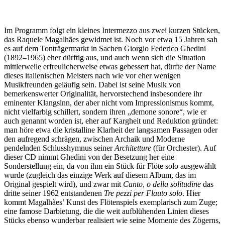
Im Programm folgt ein kleines Intermezzo aus zwei kurzen Stücken,
das Raquele Magalhães gewidmet ist. Noch vor etwa 15 Jahren sah
es auf dem Tonträgermarkt in Sachen Giorgio Federico Ghedini
(1892–1965) eher dürftig aus, und auch wenn sich die Situation
mittlerweile erfreulicherweise etwas gebessert hat, dürfte der Name
dieses italienischen Meisters nach wie vor eher wenigen
Musikfreunden geläufig sein. Dabei ist seine Musik von
bemerkenswerter Originalität, hervorstechend insbesondere ihr
eminenter Klangsinn, der aber nicht vom Impressionismus kommt,
nicht vielfarbig schillert, sondern ihren „demone sonore“, wie er
auch genannt worden ist, eher auf Kargheit und Reduktion gründet:
man höre etwa die kristalline Klarheit der langsamen Passagen oder
den aufregend schrägen, zwischen Archaik und Moderne
pendelnden Schlusshymnus seiner
Architetture
(für Orchester). Auf
dieser CD nimmt Ghedini von der Besetzung her eine
Sonderstellung ein, da von ihm ein Stück für Flöte solo ausgewählt
wurde (zugleich das einzige Werk auf diesem Album, das im
Original gespielt wird), und zwar mit
Canto, o della solitudine
das
dritte seiner 1962 entstandenen
Tre pezzi per Flauto solo
. Hier
kommt Magalhães’ Kunst des Flötenspiels exemplarisch zum Zuge;
eine famose Darbietung, die die weit aufblühenden Linien dieses
Stücks ebenso wunderbar realisiert wie seine Momente des Zögerns,