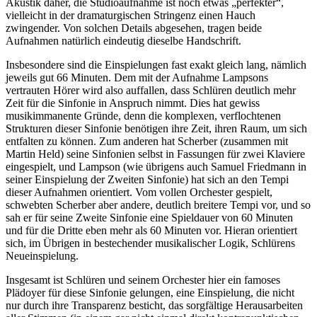
Akustik daher, die Studioaufnahme ist noch etwas „perfekter“,
vielleicht in der dramaturgischen Stringenz einen Hauch
zwingender. Von solchen Details abgesehen, tragen beide
Aufnahmen natürlich eindeutig dieselbe Handschrift.
Insbesondere sind die Einspielungen fast exakt gleich lang, nämlich
jeweils gut 66 Minuten. Dem mit der Aufnahme Lampsons
vertrauten Hörer wird also auffallen, dass Schlüren deutlich mehr
Zeit für die Sinfonie in Anspruch nimmt. Dies hat gewiss
musikimmanente Gründe, denn die komplexen, verflochtenen
Strukturen dieser Sinfonie benötigen ihre Zeit, ihren Raum, um sich
entfalten zu können. Zum anderen hat Scherber (zusammen mit
Martin Held) seine Sinfonien selbst in Fassungen für zwei Klaviere
eingespielt, und Lampson (wie übrigens auch Samuel Friedmann in
seiner Einspielung der Zweiten Sinfonie) hat sich an den Tempi
dieser Aufnahmen orientiert. Vom vollen Orchester gespielt,
schwebten Scherber aber andere, deutlich breitere Tempi vor, und so
sah er für seine Zweite Sinfonie eine Spieldauer von 60 Minuten
und für die Dritte eben mehr als 60 Minuten vor. Hieran orientiert
sich, im Übrigen in bestechender musikalischer Logik, Schlürens
Neueinspielung.
Insgesamt ist Schlüren und seinem Orchester hier ein famoses
Plädoyer für diese Sinfonie gelungen, eine Einspielung, die nicht
nur durch ihre Transparenz besticht, das sorgfältige Herausarbeiten