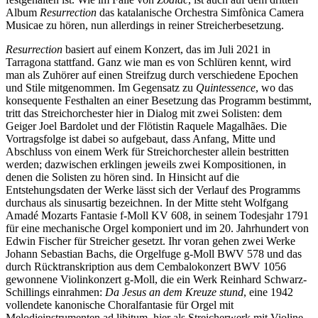
Album
Resurrection
das katalanische Orchestra Simfònica Camera
Musicae zu hören, nun allerdings in reiner Streicherbesetzung.
Resurrection
basiert auf einem Konzert, das im Juli 2021 in
Tarragona stattfand. Ganz wie man es von Schlüren kennt, wird
man als Zuhörer auf einen Streifzug durch verschiedene Epochen
und Stile mitgenommen. Im Gegensatz zu
Quintessence
, wo das
konsequente Festhalten an einer Besetzung das Programm bestimmt,
tritt das Streichorchester hier in Dialog mit zwei Solisten: dem
Geiger Joel Bardolet und der Flötistin Raquele Magalhães. Die
Vortragsfolge ist dabei so aufgebaut, dass Anfang, Mitte und
Abschluss von einem Werk für Streichorchester allein bestritten
werden; dazwischen erklingen jeweils zwei Kompositionen, in
denen die Solisten zu hören sind. In Hinsicht auf die
Entstehungsdaten der Werke lässt sich der Verlauf des Programms
durchaus als sinusartig bezeichnen. In der Mitte steht Wolfgang
Amadé Mozarts Fantasie f-Moll KV 608, in seinem Todesjahr 1791
für eine mechanische Orgel komponiert und im 20. Jahrhundert von
Edwin Fischer für Streicher gesetzt. Ihr voran gehen zwei Werke
Johann Sebastian Bachs, die Orgelfuge g-Moll BWV 578 und das
durch Rücktranskription aus dem Cembalokonzert BWV 1056
gewonnene Violinkonzert g-Moll, die ein Werk Reinhard Schwarz-
Schillings einrahmen:
Da Jesus an dem Kreuze stund
, eine 1942
vollendete kanonische Choralfantasie für Orgel mit
Melodieinstrumenten ad libitum, hier als Streicherwerk mit Violine