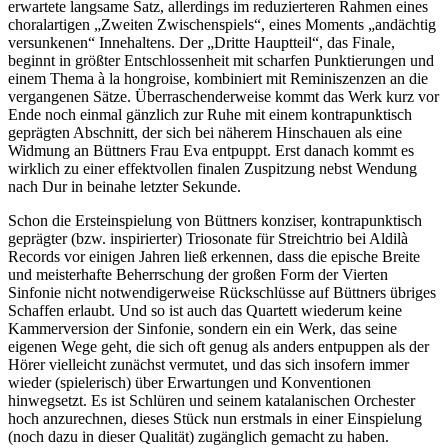
erwartete langsame Satz, allerdings im reduzierteren Rahmen eines
choralartigen „Zweiten Zwischenspiels“, eines Moments „andächtig
versunkenen“ Innehaltens. Der „Dritte Hauptteil“, das Finale,
beginnt in größter Entschlossenheit mit scharfen Punktierungen und
einem Thema à la hongroise, kombiniert mit Reminiszenzen an die
vergangenen Sätze. Überraschenderweise kommt das Werk kurz vor
Ende noch einmal gänzlich zur Ruhe mit einem kontrapunktisch
geprägten Abschnitt, der sich bei näherem Hinschauen als eine
Widmung an Büttners Frau Eva entpuppt. Erst danach kommt es
wirklich zu einer effektvollen finalen Zuspitzung nebst Wendung
nach Dur in beinahe letzter Sekunde.
Schon die Ersteinspielung von Büttners konziser, kontrapunktisch
geprägter (bzw. inspirierter) Triosonate für Streichtrio bei Aldilà
Records vor einigen Jahren ließ erkennen, dass die epische Breite
und meisterhafte Beherrschung der großen Form der Vierten
Sinfonie nicht notwendigerweise Rückschlüsse auf Büttners übriges
Schaffen erlaubt. Und so ist auch das Quartett wiederum keine
Kammerversion der Sinfonie, sondern ein ein Werk, das seine
eigenen Wege geht, die sich oft genug als anders entpuppen als der
Hörer vielleicht zunächst vermutet, und das sich insofern immer
wieder (spielerisch) über Erwartungen und Konventionen
hinwegsetzt. Es ist Schlüren und seinem katalanischen Orchester
hoch anzurechnen, dieses Stück nun erstmals in einer Einspielung
(noch dazu in dieser Qualität) zugänglich gemacht zu haben.