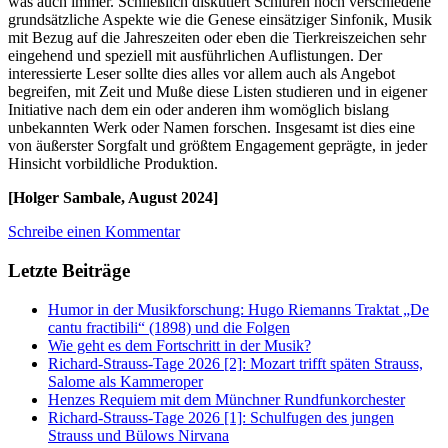
was auch immer. Schließlich diskutiert Schlüren noch verschiedene
grundsätzliche Aspekte wie die Genese einsätziger Sinfonik, Musik
mit Bezug auf die Jahreszeiten oder eben die Tierkreiszeichen sehr
eingehend und speziell mit ausführlichen Auflistungen. Der
interessierte Leser sollte dies alles vor allem auch als Angebot
begreifen, mit Zeit und Muße diese Listen studieren und in eigener
Initiative nach dem ein oder anderen ihm womöglich bislang
unbekannten Werk oder Namen forschen. Insgesamt ist dies eine
von äußerster Sorgfalt und größtem Engagement geprägte, in jeder
Hinsicht vorbildliche Produktion.
[Holger Sambale, August 2024]
Schreibe einen Kommentar
Letzte Beiträge
Humor in der Musikforschung: Hugo Riemanns Traktat „De
cantu fractibili“ (1898) und die Folgen
Wie geht es dem Fortschritt in der Musik?
Richard-Strauss-Tage 2026 [2]: Mozart trifft späten Strauss,
Salome als Kammeroper
Henzes Requiem mit dem Münchner Rundfunkorchester
Richard-Strauss-Tage 2026 [1]: Schulfugen des jungen
Strauss und Bülows Nirvana