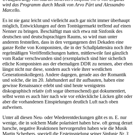
wird das Programm durch Musik von Arvo Pärt und Alessandro
Marcello.
Es ist nie ganz leicht und vielleicht auch gar nicht immer überhaupt
möglich, Entwicklungen auf dem Tonträgermarkt treffend auf einen
Nenner zu bringen. Beschäftigt man sich etwa mit Sinfonik des
deutschen und deutschsprachigen Raums, so wird man unter
anderem feststellen, dass in den vergangenen drei Dekaden eine
ganze Reihe von Komponisten, die in der Schallplattenära noch ihre
regelmäßigen Veröffentlichungen hatten, mittlerweile fast gänzlich
vom Radar verschwunden sind (exemplarisch sind hier sicherlich
etliche Komponisten aus der ehemaligen DDR zu nennen, aber eben
längst nicht nur diese, sondern auch viele ihrer westlichen
Generationskollegen). Andere dagegen, gerade aus der Romantik
und solche, die im 20. Jahrhundert auf ihr aufbauten, haben eine
gewisse Renaissance erlebt und sind heute wenigstens
diskographisch relativ (oft sogar überraschend) gut dokumentiert,
selbst wenn es auch hier nach wie vor erkleckliche Lücken gibt oder
aber die vorhandenen Einspielungen deutlich Luft nach oben
aufweisen.
Unter all diesen Neu- oder Wiederentdeckungen gibt es m. E. nur
wenige, die in solchem Maße polarisiert haben bzw. oft genug derart
harsche, negative Reaktionen hervorgerufen haben wie die Musik
Martin Scherbers, speziell die Ersteinspielung seiner
Sinfonie Nr. 3