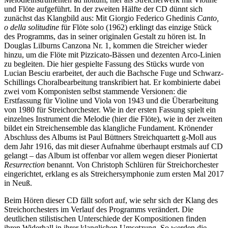
und Flöte aufgeführt. In der zweiten Hälfte der CD dünnt sich
zunächst das Klangbild aus: Mit Giorgio Federico Ghedinis
Canto,
o della solitudine
für Flöte solo (1962) erklingt das einzige Stück
des Programms, das in seiner originalen Gestalt zu hören ist. In
Douglas Lilburns Canzona Nr. 1, kommen die Streicher wieder
hinzu, um die Flöte mit Pizzicato-Bässen und dezenten Arco-Linien
zu begleiten. Die hier gespielte Fassung des Stücks wurde von
Lucian Besciu erarbeitet, der auch die Bachsche Fuge und Schwarz-
Schillings Choralbearbeitung transkribiert hat. Er kombinierte dabei
zwei vom Komponisten selbst stammende Versionen: die
Erstfassung für Violine und Viola von 1943 und die Überarbeitung
von 1980 für Streichorchester. Wie in der ersten Fassung spielt ein
einzelnes Instrument die Melodie (hier die Flöte), wie in der zweiten
bildet ein Streichensemble das klangliche Fundament. Krönender
Abschluss des Albums ist Paul Büttners Streichquartett g-Moll aus
dem Jahr 1916, das mit dieser Aufnahme überhaupt erstmals auf CD
gelangt – das Album ist offenbar vor allem wegen dieser Pioniertat
Resurrection
benannt. Von Christoph Schlüren für Streichorchester
eingerichtet, erklang es als Streichersymphonie zum ersten Mal 2017
in Neuß.
Beim Hören dieser CD fällt sofort auf, wie sehr sich der Klang des
Streichorchesters im Verlauf des Programms verändert. Die
deutlichen stilistischen Unterschiede der Kompositionen finden
ihren Widerhall in ihrer klanglichen Umsetzung. So werden die