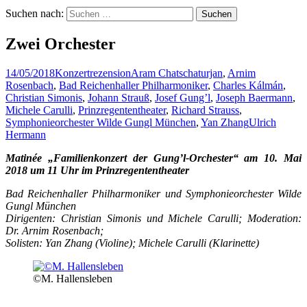
Suchen nach:
Zwei Orchester
14/05/2018
Konzertrezension
Aram Chatschaturjan
,
Arnim
Rosenbach
,
Bad Reichenhaller Philharmoniker
,
Charles Kálmán
,
Christian Simonis
,
Johann Strauß
,
Josef Gung’l
,
Joseph Baermann
,
Michele Carulli
,
Prinzregententheater
,
Richard Strauss
,
Symphonieorchester Wilde Gungl München
,
Yan Zhang
Ulrich
Hermann
Matinée „Familienkonzert der Gung’l-Orchester“ am 10. Mai
2018 um 11 Uhr im Prinzregententheater
Bad Reichenhaller Philharmoniker und Symphonieorchester Wilde
Gungl München
Dirigenten: Christian Simonis und Michele Carulli; Moderation:
Dr. Arnim Rosenbach;
Solisten: Yan Zhang (Violine); Michele Carulli (Klarinette)
©M. Hallensleben