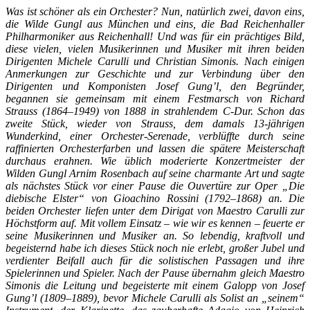
Was ist schöner als ein Orchester? Nun, natürlich zwei, davon eins,
die Wilde Gungl aus München und eins, die Bad Reichenhaller
Philharmoniker aus Reichenhall! Und was für ein prächtiges Bild,
diese vielen, vielen Musikerinnen und Musiker mit ihren beiden
Dirigenten Michele Carulli und Christian Simonis. Nach einigen
Anmerkungen zur Geschichte und zur Verbindung über den
Dirigenten und Komponisten Josef Gung’l, den Begründer,
begannen sie gemeinsam mit einem Festmarsch von Richard
Strauss (1864–1949) von 1888 in strahlendem C-Dur. Schon das
zweite Stück, wieder von Strauss, dem damals 13-jährigen
Wunderkind, einer Orchester-Serenade, verblüffte durch seine
raffinierten Orchesterfarben und lassen die spätere Meisterschaft
durchaus erahnen. Wie üblich moderierte Konzertmeister der
Wilden Gungl Arnim Rosenbach auf seine charmante Art und sagte
als nächstes Stück vor einer Pause die Ouvertüre zur Oper „Die
diebische Elster“ von Gioachino Rossini (1792–1868) an. Die
beiden Orchester liefen unter dem Dirigat von Maestro Carulli zur
Höchstform auf. Mit vollem Einsatz – wie wir es kennen – feuerte er
seine Musikerinnen und Musiker an. So lebendig, kraftvoll und
begeisternd habe ich dieses Stück noch nie erlebt, großer Jubel und
verdienter Beifall auch für die solistischen Passagen und ihre
Spielerinnen und Spieler. Nach der Pause übernahm gleich Maestro
Simonis die Leitung und begeisterte mit einem Galopp von Josef
Gung’l (1809–1889), bevor Michele Carulli als Solist an „seinem“