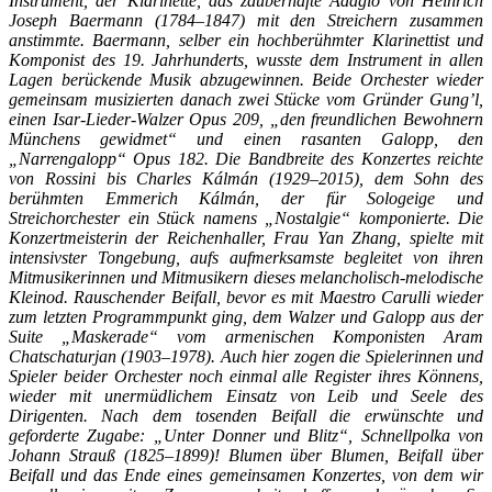
Instrument, der Klarinette, das zauberhafte Adagio von Heinrich
Joseph Baermann (1784–1847) mit den Streichern zusammen
anstimmte. Baermann, selber ein hochberühmter Klarinettist und
Komponist des 19. Jahrhunderts, wusste dem Instrument in allen
Lagen berückende Musik abzugewinnen. Beide Orchester wieder
gemeinsam musizierten danach zwei Stücke vom Gründer Gung’l,
einen Isar-Lieder-Walzer Opus 209, „den freundlichen Bewohnern
Münchens gewidmet“ und einen rasanten Galopp, den
„Narrengalopp“ Opus 182. Die Bandbreite des Konzertes reichte
von Rossini bis Charles Kálmán (1929–2015), dem Sohn des
berühmten Emmerich Kálmán, der für Sologeige und
Streichorchester ein Stück namens „Nostalgie“ komponierte. Die
Konzertmeisterin der Reichenhaller, Frau Yan Zhang, spielte mit
intensivster Tongebung, aufs aufmerksamste begleitet von ihren
Mitmusikerinnen und Mitmusikern dieses melancholisch-melodische
Kleinod. Rauschender Beifall, bevor es mit Maestro Carulli wieder
zum letzten Programmpunkt ging, dem Walzer und Galopp aus der
Suite „Maskerade“ vom armenischen Komponisten Aram
Chatschaturjan (1903–1978). Auch hier zogen die Spielerinnen und
Spieler beider Orchester noch einmal alle Register ihres Könnens,
wieder mit unermüdlichem Einsatz von Leib und Seele des
Dirigenten. Nach dem tosenden Beifall die erwünschte und
geforderte Zugabe: „Unter Donner und Blitz“, Schnellpolka von
Johann Strauß (1825–1899)! Blumen über Blumen, Beifall über
Beifall und das Ende eines gemeinsamen Konzertes, von dem wir