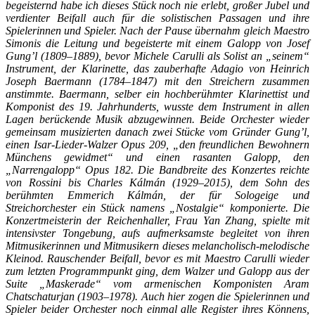
begeisternd habe ich dieses Stück noch nie erlebt, großer Jubel und
verdienter Beifall auch für die solistischen Passagen und ihre
Spielerinnen und Spieler. Nach der Pause übernahm gleich Maestro
Simonis die Leitung und begeisterte mit einem Galopp von Josef
Gung’l (1809–1889), bevor Michele Carulli als Solist an „seinem“
Instrument, der Klarinette, das zauberhafte Adagio von Heinrich
Joseph Baermann (1784–1847) mit den Streichern zusammen
anstimmte. Baermann, selber ein hochberühmter Klarinettist und
Komponist des 19. Jahrhunderts, wusste dem Instrument in allen
Lagen berückende Musik abzugewinnen. Beide Orchester wieder
gemeinsam musizierten danach zwei Stücke vom Gründer Gung’l,
einen Isar-Lieder-Walzer Opus 209, „den freundlichen Bewohnern
Münchens gewidmet“ und einen rasanten Galopp, den
„Narrengalopp“ Opus 182. Die Bandbreite des Konzertes reichte
von Rossini bis Charles Kálmán (1929–2015), dem Sohn des
berühmten Emmerich Kálmán, der für Sologeige und
Streichorchester ein Stück namens „Nostalgie“ komponierte. Die
Konzertmeisterin der Reichenhaller, Frau Yan Zhang, spielte mit
intensivster Tongebung, aufs aufmerksamste begleitet von ihren
Mitmusikerinnen und Mitmusikern dieses melancholisch-melodische
Kleinod. Rauschender Beifall, bevor es mit Maestro Carulli wieder
zum letzten Programmpunkt ging, dem Walzer und Galopp aus der
Suite „Maskerade“ vom armenischen Komponisten Aram
Chatschaturjan (1903–1978). Auch hier zogen die Spielerinnen und
Spieler beider Orchester noch einmal alle Register ihres Könnens,