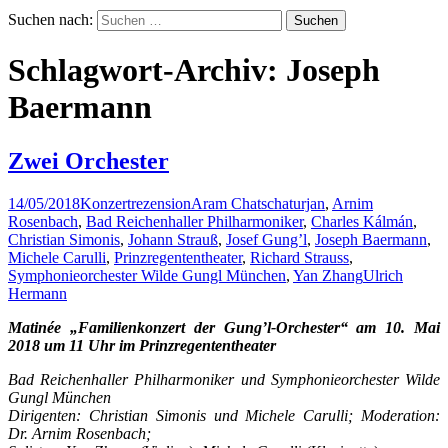
Suchen nach:
Schlagwort-Archiv: Joseph
Baermann
Zwei Orchester
14/05/2018
Konzertrezension
Aram Chatschaturjan
,
Arnim
Rosenbach
,
Bad Reichenhaller Philharmoniker
,
Charles Kálmán
,
Christian Simonis
,
Johann Strauß
,
Josef Gung’l
,
Joseph Baermann
,
Michele Carulli
,
Prinzregententheater
,
Richard Strauss
,
Symphonieorchester Wilde Gungl München
,
Yan Zhang
Ulrich
Hermann
Matinée „Familienkonzert der Gung’l-Orchester“ am 10. Mai
2018 um 11 Uhr im Prinzregententheater
Bad Reichenhaller Philharmoniker und Symphonieorchester Wilde
Gungl München
Dirigenten: Christian Simonis und Michele Carulli; Moderation:
Dr. Arnim Rosenbach;