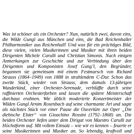
Was ist schöner als ein Orchester? Nun, natürlich zwei, davon eins,
die Wilde Gungl aus München und eins, die Bad Reichenhaller
Philharmoniker aus Reichenhall! Und was für ein prächtiges Bild,
diese vielen, vielen Musikerinnen und Musiker mit ihren beiden
Dirigenten Michele Carulli und Christian Simonis. Nach einigen
Anmerkungen zur Geschichte und zur Verbindung über den
Dirigenten und Komponisten Josef Gung’l, den Begründer,
begannen sie gemeinsam mit einem Festmarsch von Richard
Strauss (1864–1949) von 1888 in strahlendem C-Dur. Schon das
zweite Stück, wieder von Strauss, dem damals 13-jährigen
Wunderkind, einer Orchester-Serenade, verblüffte durch seine
raffinierten Orchesterfarben und lassen die spätere Meisterschaft
durchaus erahnen. Wie üblich moderierte Konzertmeister der
Wilden Gungl Arnim Rosenbach auf seine charmante Art und sagte
als nächstes Stück vor einer Pause die Ouvertüre zur Oper „Die
diebische Elster“ von Gioachino Rossini (1792–1868) an. Die
beiden Orchester liefen unter dem Dirigat von Maestro Carulli zur
Höchstform auf. Mit vollem Einsatz – wie wir es kennen – feuerte er
seine Musikerinnen und Musiker an. So lebendig, kraftvoll und