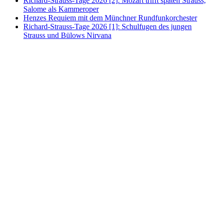
Richard-Strauss-Tage 2026 [2]: Mozart trifft späten Strauss,
Salome als Kammeroper
Henzes Requiem mit dem Münchner Rundfunkorchester
Richard-Strauss-Tage 2026 [1]: Schulfugen des jungen
Strauss und Bülows Nirvana