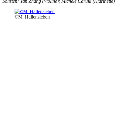
Solisten: Yan Zhang (Violine); Michele Carulli (Klarinette)
©M. Hallensleben