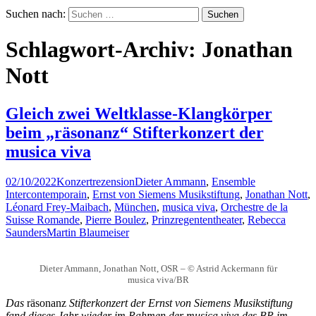
Suchen nach:
Schlagwort-Archiv: Jonathan
Nott
Gleich zwei Weltklasse-Klangkörper
beim „räsonanz“ Stifterkonzert der
musica viva
02/10/2022
Konzertrezension
Dieter Ammann
,
Ensemble
Intercontemporain
,
Ernst von Siemens Musikstiftung
,
Jonathan Nott
,
Léonard Frey-Maibach
,
München
,
musica viva
,
Orchestre de la
Suisse Romande
,
Pierre Boulez
,
Prinzregententheater
,
Rebecca
Saunders
Martin Blaumeiser
Dieter Ammann, Jonathan Nott, OSR – © Astrid Ackermann für
musica viva/BR
Das
räsonanz
Stifterkonzert der Ernst von Siemens Musikstiftung
fand dieses Jahr wieder im Rahmen der musica viva des BR im