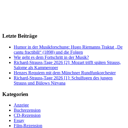
Letzte Beiträge
Humor in der Musikforschung: Hugo Riemanns Traktat „De
cantu fractibili“ (1898) und die Folgen
Wie geht es dem Fortschritt in der Musik?
Richard-Strauss-Tage 2026 [2]: Mozart trifft späten Strauss,
Salome als Kammeroper
Henzes Requiem mit dem Münchner Rundfunkorchester
Richard-Strauss-Tage 2026 [1]: Schulfugen des jungen
Strauss und Bülows Nirvana
Kategorien
Anzeige
Buchrezension
CD-Rezension
Essay
Film-Rezension