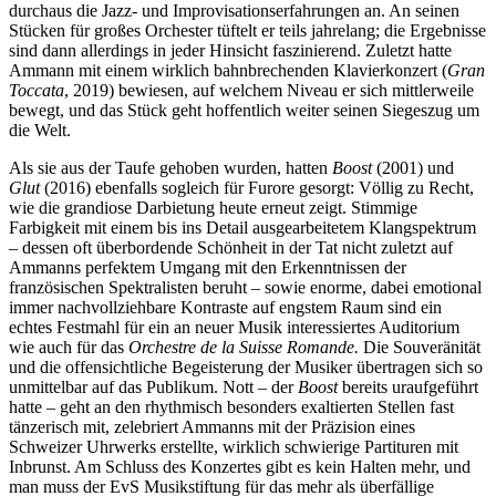
durchaus die Jazz- und Improvisationserfahrungen an. An seinen
Stücken für großes Orchester tüftelt er teils jahrelang; die Ergebnisse
sind dann allerdings in jeder Hinsicht faszinierend. Zuletzt hatte
Ammann mit einem wirklich bahnbrechenden Klavierkonzert (
Gran
Toccata
, 2019) bewiesen, auf welchem Niveau er sich mittlerweile
bewegt, und das Stück geht hoffentlich weiter seinen Siegeszug um
die Welt.
Als sie aus der Taufe gehoben wurden, hatten
Boost
(2001) und
Glut
(2016) ebenfalls sogleich für Furore gesorgt: Völlig zu Recht,
wie die grandiose Darbietung heute erneut zeigt. Stimmige
Farbigkeit mit einem bis ins Detail ausgearbeitetem Klangspektrum
– dessen oft überbordende Schönheit in der Tat nicht zuletzt auf
Ammanns perfektem Umgang mit den Erkenntnissen der
französischen Spektralisten beruht – sowie enorme, dabei emotional
immer nachvollziehbare Kontraste auf engstem Raum sind ein
echtes Festmahl für ein an neuer Musik interessiertes Auditorium
wie auch für das
Orchestre de la Suisse Romande.
Die Souveränität
und die offensichtliche Begeisterung der Musiker übertragen sich so
unmittelbar auf das Publikum. Nott – der
Boost
bereits uraufgeführt
hatte – geht an den rhythmisch besonders exaltierten Stellen fast
tänzerisch mit, zelebriert Ammanns mit der Präzision eines
Schweizer Uhrwerks erstellte, wirklich schwierige Partituren mit
Inbrunst. Am Schluss des Konzertes gibt es kein Halten mehr, und
man muss der EvS Musikstiftung für das mehr als überfällige