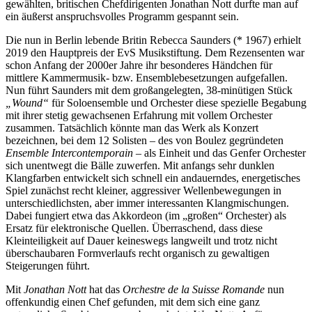
gewählten, britischen Chefdirigenten Jonathan Nott durfte man auf
ein äußerst anspruchsvolles Programm gespannt sein.
Die nun in Berlin lebende Britin Rebecca Saunders (* 1967) erhielt
2019 den Hauptpreis der EvS Musikstiftung. Dem Rezensenten war
schon Anfang der 2000er Jahre ihr besonderes Händchen für
mittlere Kammermusik- bzw. Ensemblebesetzungen aufgefallen.
Nun führt Saunders mit dem großangelegten, 38-minütigen Stück
„Wound“
für Soloensemble und Orchester diese spezielle Begabung
mit ihrer stetig gewachsenen Erfahrung mit vollem Orchester
zusammen. Tatsächlich könnte man das Werk als Konzert
bezeichnen, bei dem 12 Solisten – des von Boulez gegründeten
Ensemble Intercontemporain
– als Einheit und das Genfer Orchester
sich unentwegt die Bälle zuwerfen. Mit anfangs sehr dunklen
Klangfarben entwickelt sich schnell ein andauerndes, energetisches
Spiel zunächst recht kleiner, aggressiver Wellenbewegungen in
unterschiedlichsten, aber immer interessanten Klangmischungen.
Dabei fungiert etwa das Akkordeon (im „großen“ Orchester) als
Ersatz für elektronische Quellen. Überraschend, dass diese
Kleinteiligkeit auf Dauer keineswegs langweilt und trotz nicht
überschaubaren Formverlaufs recht organisch zu gewaltigen
Steigerungen führt.
Mit
Jonathan Nott
hat das
Orchestre de la Suisse Romande
nun
offenkundig einen Chef gefunden, mit dem sich eine ganz