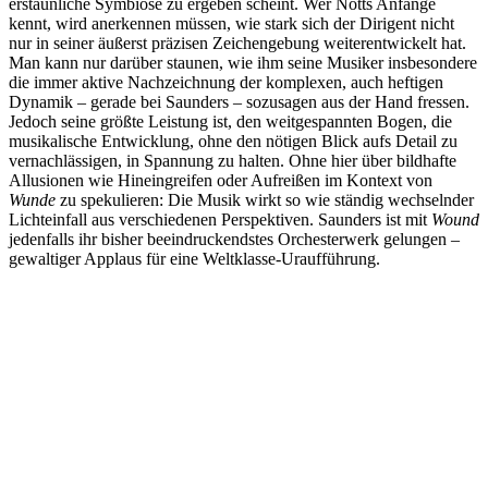
erstaunliche Symbiose zu ergeben scheint. Wer Notts Anfänge
kennt, wird anerkennen müssen, wie stark sich der Dirigent nicht
nur in seiner äußerst präzisen Zeichengebung weiterentwickelt hat.
Man kann nur darüber staunen, wie ihm seine Musiker insbesondere
die immer aktive Nachzeichnung der komplexen, auch heftigen
Dynamik – gerade bei Saunders – sozusagen aus der Hand fressen.
Jedoch seine größte Leistung ist, den weitgespannten Bogen, die
musikalische Entwicklung, ohne den nötigen Blick aufs Detail zu
vernachlässigen, in Spannung zu halten. Ohne hier über bildhafte
Allusionen wie Hineingreifen oder Aufreißen im Kontext von
Wunde
zu spekulieren: Die Musik wirkt so wie ständig wechselnder
Lichteinfall aus verschiedenen Perspektiven. Saunders ist mit
Wound
jedenfalls ihr bisher beeindruckendstes Orchesterwerk gelungen –
gewaltiger Applaus für eine Weltklasse-Uraufführung.