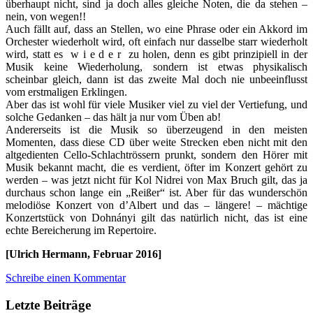
überhaupt nicht, sind ja doch alles gleiche Noten, die da stehen –
nein, von wegen!!
Auch fällt auf, dass an Stellen, wo eine Phrase oder ein Akkord im
Orchester wiederholt wird, oft einfach nur dasselbe starr wiederholt
wird, statt es w i e d e r zu holen, denn es gibt prinzipiell in der
Musik keine Wiederholung, sondern ist etwas physikalisch
scheinbar gleich, dann ist das zweite Mal doch nie unbeeinflusst
vom erstmaligen Erklingen.
Aber das ist wohl für viele Musiker viel zu viel der Vertiefung, und
solche Gedanken – das hält ja nur vom Üben ab!
Andererseits ist die Musik so überzeugend in den meisten
Momenten, dass diese CD über weite Strecken eben nicht mit den
altgedienten Cello-Schlachtrössern prunkt, sondern den Hörer mit
Musik bekannt macht, die es verdient, öfter im Konzert gehört zu
werden – was jetzt nicht für Kol Nidrei von Max Bruch gilt, das ja
durchaus schon lange ein „Reißer“ ist. Aber für das wunderschön
melodiöse Konzert von d’Albert und das – längere! – mächtige
Konzertstück von Dohnányi gilt das natürlich nicht, das ist eine
echte Bereicherung im Repertoire.
[Ulrich Hermann, Februar 2016]
Schreibe einen Kommentar
Letzte Beiträge