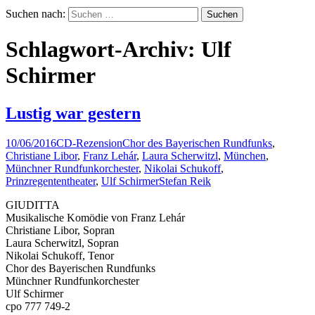
Suchen nach:
Schlagwort-Archiv: Ulf
Schirmer
Lustig war gestern
10/06/2016
CD-Rezension
Chor des Bayerischen Rundfunks
,
Christiane Libor
,
Franz Lehár
,
Laura Scherwitzl
,
München
,
Münchner Rundfunkorchester
,
Nikolai Schukoff
,
Prinzregententheater
,
Ulf Schirmer
Stefan Reik
GIUDITTA
Musikalische Komödie von Franz Lehár
Christiane Libor, Sopran
Laura Scherwitzl, Sopran
Nikolai Schukoff, Tenor
Chor des Bayerischen Rundfunks
Münchner Rundfunkorchester
Ulf Schirmer
cpo 777 749-2