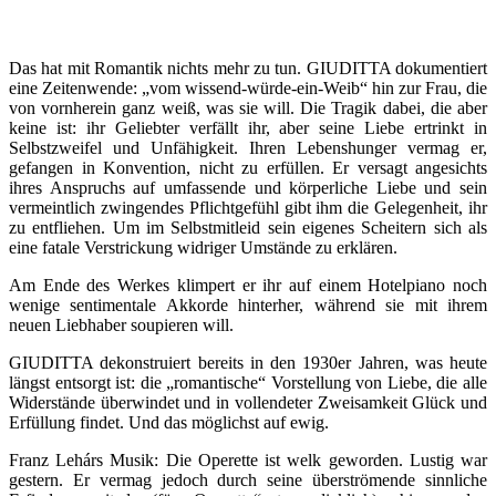
Das hat mit Romantik nichts mehr zu tun. GIUDITTA dokumentiert
eine Zeitenwende: „vom wissend-würde-ein-Weib“ hin zur Frau, die
von vornherein ganz weiß, was sie will. Die Tragik dabei, die aber
keine ist: ihr Geliebter verfällt ihr, aber seine Liebe ertrinkt in
Selbstzweifel und Unfähigkeit. Ihren Lebenshunger vermag er,
gefangen in Konvention, nicht zu erfüllen. Er versagt angesichts
ihres Anspruchs auf umfassende und körperliche Liebe und sein
vermeintlich zwingendes Pflichtgefühl gibt ihm die Gelegenheit, ihr
zu entfliehen. Um im Selbstmitleid sein eigenes Scheitern sich als
eine fatale Verstrickung widriger Umstände zu erklären.
Am Ende des Werkes klimpert er ihr auf einem Hotelpiano noch
wenige sentimentale Akkorde hinterher, während sie mit ihrem
neuen Liebhaber soupieren will.
GIUDITTA dekonstruiert bereits in den 1930er Jahren, was heute
längst entsorgt ist: die „romantische“ Vorstellung von Liebe, die alle
Widerstände überwindet und in vollendeter Zweisamkeit Glück und
Erfüllung findet. Und das möglichst auf ewig.
Franz Lehárs Musik: Die Operette ist welk geworden. Lustig war
gestern. Er vermag jedoch durch seine überströmende sinnliche