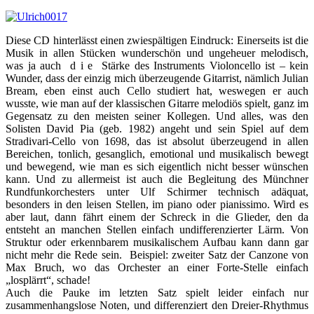
Diese CD hinterlässt einen zwiespältigen Eindruck: Einerseits ist die
Musik in allen Stücken wunderschön und ungeheuer melodisch,
was ja auch d i e Stärke des Instruments Violoncello ist – kein
Wunder, dass der einzig mich überzeugende Gitarrist, nämlich Julian
Bream, eben einst auch Cello studiert hat, weswegen er auch
wusste, wie man auf der klassischen Gitarre melodiös spielt, ganz im
Gegensatz zu den meisten seiner Kollegen. Und alles, was den
Solisten David Pia (geb. 1982) angeht und sein Spiel auf dem
Stradivari-Cello von 1698, das ist absolut überzeugend in allen
Bereichen, tonlich, gesanglich, emotional und musikalisch bewegt
und bewegend, wie man es sich eigentlich nicht besser wünschen
kann. Und zu allermeist ist auch die Begleitung des Münchner
Rundfunkorchesters unter Ulf Schirmer technisch adäquat,
besonders in den leisen Stellen, im piano oder pianissimo. Wird es
aber laut, dann fährt einem der Schreck in die Glieder, den da
entsteht an manchen Stellen einfach undifferenzierter Lärm. Von
Struktur oder erkennbarem musikalischem Aufbau kann dann gar
nicht mehr die Rede sein. Beispiel: zweiter Satz der Canzone von
Max Bruch, wo das Orchester an einer Forte-Stelle einfach
„losplärrt“, schade!
Auch die Pauke im letzten Satz spielt leider einfach nur
zusammenhangslose Noten, und differenziert den Dreier-Rhythmus