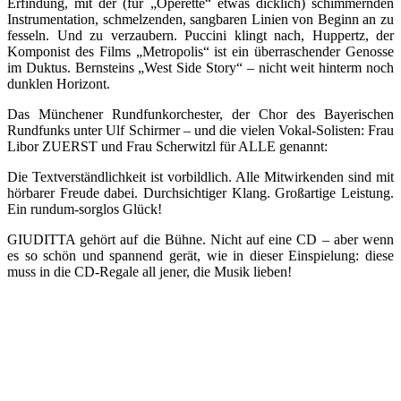
Erfindung, mit der (für „Operette“ etwas dicklich) schimmernden
Instrumentation, schmelzenden, sangbaren Linien von Beginn an zu
fesseln. Und zu verzaubern. Puccini klingt nach, Huppertz, der
Komponist des Films „Metropolis“ ist ein überraschender Genosse
im Duktus. Bernsteins „West Side Story“ – nicht weit hinterm noch
dunklen Horizont.
Das Münchener Rundfunkorchester, der Chor des Bayerischen
Rundfunks unter Ulf Schirmer – und die vielen Vokal-Solisten: Frau
Libor ZUERST und Frau Scherwitzl für ALLE genannt:
Die Textverständlichkeit ist vorbildlich. Alle Mitwirkenden sind mit
hörbarer Freude dabei. Durchsichtiger Klang. Großartige Leistung.
Ein rundum-sorglos Glück!
GIUDITTA gehört auf die Bühne. Nicht auf eine CD – aber wenn
es so schön und spannend gerät, wie in dieser Einspielung: diese
muss in die CD-Regale all jener, die Musik lieben!