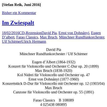
[Stefan Reik, Juni 2016]
Bisher ein Kommentar
Im Zwiespalt
18/02/2016
CD-Rezension
David Pia
,
Ernst von Dohnányi
,
Eugen
D’albert
,
Farao Classics
,
Max Bruch
,
Münchner Rundfunkorchester
,
Ulf Schirmer
Ulrich Hermann
David Pia
Münchner Rundfunkorchester / Ulf Schirmer
Eugen d’Albert (1864-1932)
Konzert für Violoncello und Orchester C-Dur op. 20 (1899)
Max Bruch (1838-1920)
Kol Nidrei für Violoncello und Orchester op. 47
Ernst von Dohnányi (1877-1960)
Konzertstück D-Dur für Violoncello mit Orchester op. 12 (1903/04)
Max Bruch
Canzone für Violoncello und Orchester op. 55 (1891)
Farao Classics B 108089
4 025438 080895