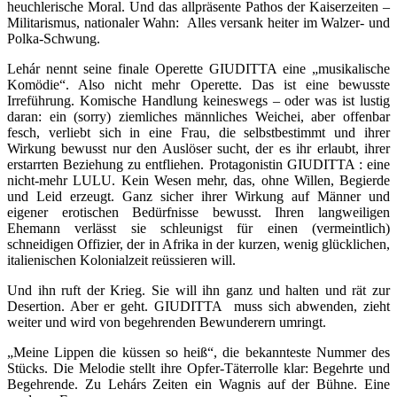
heuchlerische Moral. Und das allpräsente Pathos der Kaiserzeiten –
Militarismus, nationaler Wahn: Alles versank heiter im Walzer- und
Polka-Schwung.
Lehár nennt seine finale Operette GIUDITTA eine „musikalische
Komödie“. Also nicht mehr Operette. Das ist eine bewusste
Irreführung. Komische Handlung keineswegs – oder was ist lustig
daran: ein (sorry) ziemliches männliches Weichei, aber offenbar
fesch, verliebt sich in eine Frau, die selbstbestimmt und ihrer
Wirkung bewusst nur den Auslöser sucht, der es ihr erlaubt, ihrer
erstarrten Beziehung zu entfliehen. Protagonistin GIUDITTA : eine
nicht-mehr LULU. Kein Wesen mehr, das, ohne Willen, Begierde
und Leid erzeugt. Ganz sicher ihrer Wirkung auf Männer und
eigener erotischen Bedürfnisse bewusst. Ihren langweiligen
Ehemann verlässt sie schleunigst für einen (vermeintlich)
schneidigen Offizier, der in Afrika in der kurzen, wenig glücklichen,
italienischen Kolonialzeit reüssieren will.
Und ihn ruft der Krieg. Sie will ihn ganz und halten und rät zur
Desertion. Aber er geht. GIUDITTA muss sich abwenden, zieht
weiter und wird von begehrenden Bewunderern umringt.
„Meine Lippen die küssen so heiß“, die bekannteste Nummer des
Stücks. Die Melodie stellt ihre Opfer-Täterrolle klar: Begehrte und
Begehrende. Zu Lehárs Zeiten ein Wagnis auf der Bühne. Eine