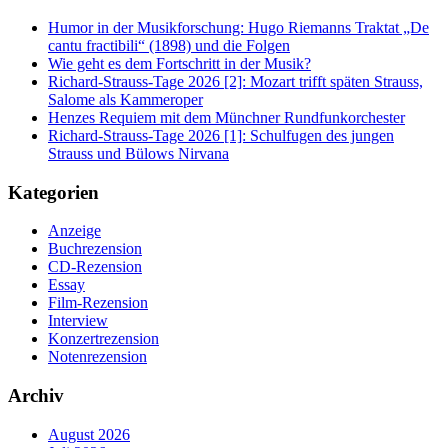
Humor in der Musikforschung: Hugo Riemanns Traktat „De
cantu fractibili“ (1898) und die Folgen
Wie geht es dem Fortschritt in der Musik?
Richard-Strauss-Tage 2026 [2]: Mozart trifft späten Strauss,
Salome als Kammeroper
Henzes Requiem mit dem Münchner Rundfunkorchester
Richard-Strauss-Tage 2026 [1]: Schulfugen des jungen
Strauss und Bülows Nirvana
Kategorien
Anzeige
Buchrezension
CD-Rezension
Essay
Film-Rezension
Interview
Konzertrezension
Notenrezension
Archiv
August 2026