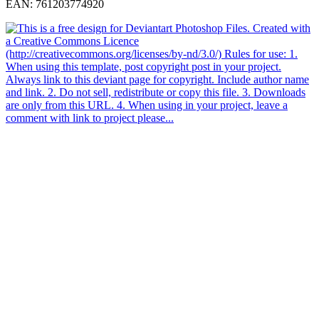
EAN: 761203774920