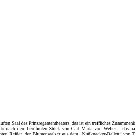
uften Saal des Prinzregententheaters, das ist ein treffliches Zusamm
ach dem berühmten Stück von Carl Maria von Weber – das natürl
nten Reißer, der Blumenwalzer aus dem „Nußknacker-Ballett“ von Ts