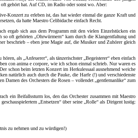
oft gehört hat. Auf CD, im Radio oder sonst wo. Aber:
e-Konzert zu erleben ist, das hat wieder einmal die ganze Kraft und
rsetzen, da hatte Maestro Celibidache einfach Recht.
ch ergab sich aus dem Programm mit den vielen Einzelstücken ein
ch so oft gehörten „Ohrwürmern“ kam durch die Klangentfaltung und
er beschrieb – eben jene Magie auf, die Musiker und Zuhörer gleich
u hören, als „Anfeuerer“, als tänzerischster „Begeisterer“ eben einfach
eben con anima e corpore, wie ich schon einmal schrieb. Nur waren es
e. Der schon beim letzten Konzert im Herkulessaal ausnehmend weiche
ken natürlich auch durch die Pauke, die Harfe (!) und verschiedenste
gen Damen des Orchesters die Rosen – vollendet „gentlemanlike“ zum
rach ein Beifallssturm los, den das Orchester zusammen mit Maestro
eschauspielertem „Entsetzen“ über seine „Rolle“ als Dirigent lustig:
ntnis zu nehmen und zu würdigen!)