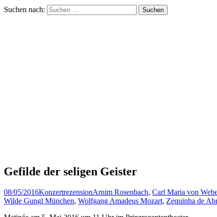
Suchen nach:
Gefilde der seligen Geister
08/05/2016
Konzertrezension
Arnim Rosenbach
,
Carl Maria von Webe
Wilde Gungl München
,
Wolfgang Amadeus Mozart
,
Zequinha de Ab