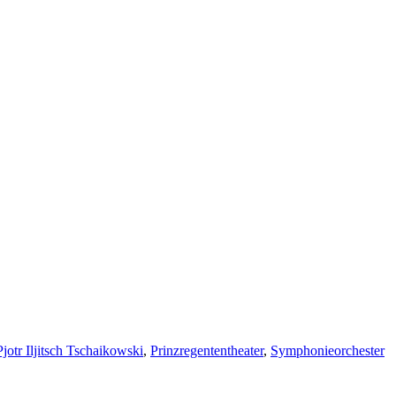
Pjotr Iljitsch Tschaikowski
,
Prinzregententheater
,
Symphonieorchester