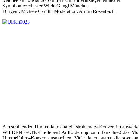
Matinée am 5. Mai 2016 um 11 Uhr im Prinzregententheater
Symphonieorchester Wilde Gungl München
Dirigent: Michele Carulli; Moderation: Arnim Rosenbach
Am strahlenden Himmelfahrtstag ein strahlendes Konzert im ausverka
WILDEN GUNGL erleben! Aufforderung zum Tanz hieß das Motto n
Himmelfahrts-Konzert ausmachten. Viele davon waren die sogenan