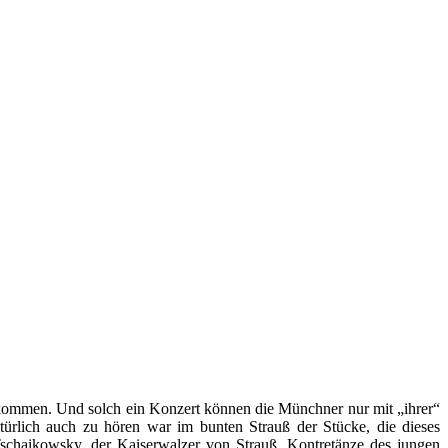
enkommen. Und solch ein Konzert können die Münchner nur mit „ihrer“
ich auch zu hören war im bunten Strauß der Stücke, die dieses
chaikowsky, der Kaiserwalzer von Strauß, Kontretänze des jungen