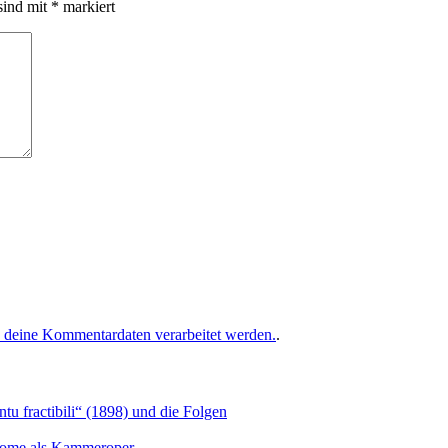
sind mit
*
markiert
e deine Kommentardaten verarbeitet werden.
.
u fractibili“ (1898) und die Folgen
Salome als Kammeroper