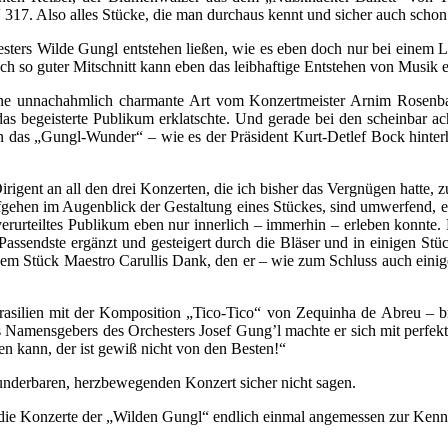
7. Also alles Stücke, die man durchaus kennt und sicher auch schon 
ters Wilde Gungl entstehen ließen, wie es eben doch nur bei einem Liv
h so guter Mitschnitt kann eben das leibhaftige Entstehen von Musik e
ine unnachahmlich charmante Art vom Konzertmeister Arnim Rosenba
as begeisterte Publikum erklatschte. Und gerade bei den scheinbar a
 das „Gungl-Wunder“ – wie es der Präsident Kurt-Detlef Bock hinterh
irigent an all den drei Konzerten, die ich bisher das Vergnügen hatte, z
ufgehen im Augenblick der Gestaltung eines Stückes, sind umwerfend, 
 verurteiltes Publikum eben nur innerlich – immerhin – erleben konnt
ssendste ergänzt und gesteigert durch die Bläser und in einigen Stüc
edem Stück Maestro Carullis Dank, den er – wie zum Schluss auch eini
rasilien mit der Komposition „Tico-Tico“ von Zequinha de Abreu – b
 Namensgebers des Orchesters Josef Gung’l machte er sich mit perfekt g
n kann, der ist gewiß nicht von den Besten!“
derbaren, herzbewegenden Konzert sicher nicht sagen.
 die Konzerte der „Wilden Gungl“ endlich einmal angemessen zur Ken