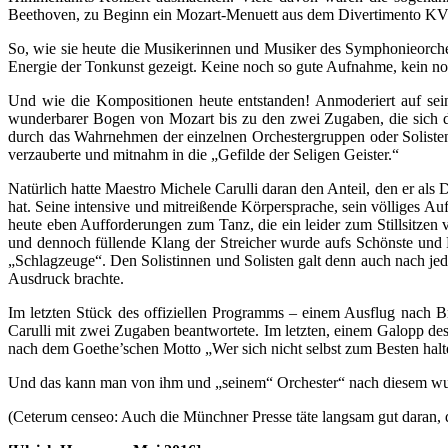
Beethoven, zu Beginn ein Mozart-Menuett aus dem Divertimento KV 31
So, wie sie heute die Musikerinnen und Musiker des Symphonieorches
Energie der Tonkunst gezeigt. Keine noch so gute Aufnahme, kein noc
Und wie die Kompositionen heute entstanden! Anmoderiert auf se
wunderbarer Bogen von Mozart bis zu den zwei Zugaben, die sich d
durch das Wahrnehmen der einzelnen Orchestergruppen oder Solisten
verzauberte und mitnahm in die „Gefilde der Seligen Geister.“
Natürlich hatte Maestro Michele Carulli daran den Anteil, den er als D
hat. Seine intensive und mitreißende Körpersprache, sein völliges A
heute eben Aufforderungen zum Tanz, die ein leider zum Stillsitzen
und dennoch füllende Klang der Streicher wurde aufs Schönste und Pa
„Schlagzeuge“. Den Solistinnen und Solisten galt denn auch nach j
Ausdruck brachte.
Im letzten Stück des offiziellen Programms – einem Ausflug nach B
Carulli mit zwei Zugaben beantwortete. Im letzten, einem Galopp des
nach dem Goethe’schen Motto „Wer sich nicht selbst zum Besten halte
Und das kann man von ihm und „seinem“ Orchester“ nach diesem wun
(Ceterum censeo: Auch die Münchner Presse täte langsam gut daran,