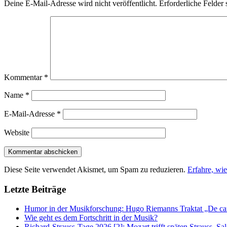
Deine E-Mail-Adresse wird nicht veröffentlicht.
Erforderliche Felder 
Kommentar
*
Name
*
E-Mail-Adresse
*
Website
Diese Seite verwendet Akismet, um Spam zu reduzieren.
Erfahre, wi
Letzte Beiträge
Humor in der Musikforschung: Hugo Riemanns Traktat „De cant
Wie geht es dem Fortschritt in der Musik?
Richard-Strauss-Tage 2026 [2]: Mozart trifft späten Strauss, 