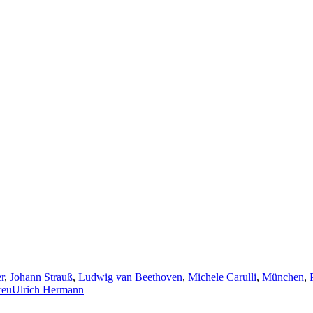
r
,
Johann Strauß
,
Ludwig van Beethoven
,
Michele Carulli
,
München
,
reu
Ulrich Hermann