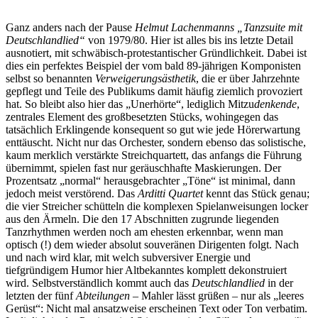
Ganz anders nach der Pause
Helmut Lachenmanns
„Tanzsuite mit
Deutschlandlied“
von 1979/80. Hier ist alles bis ins letzte Detail
ausnotiert, mit schwäbisch-protestantischer Gründlichkeit. Dabei ist
dies ein perfektes Beispiel der vom bald 89-jährigen Komponisten
selbst so benannten
Verweigerungsästhetik
, die er über Jahrzehnte
gepflegt und Teile des Publikums damit häufig ziemlich provoziert
hat. So bleibt also hier das „Unerhörte“, lediglich Mitzu
denkende
,
zentrales Element des großbesetzten Stücks, wohingegen das
tatsächlich Erklingende konsequent so gut wie jede Hörerwartung
enttäuscht. Nicht nur das Orchester, sondern ebenso das solistische,
kaum merklich verstärkte Streichquartett, das anfangs die Führung
übernimmt, spielen fast nur geräuschhafte Maskierungen. Der
Prozentsatz „normal“ herausgebrachter „Töne“ ist minimal, dann
jedoch meist verstörend. Das
Arditti Quartet
kennt das Stück genau;
die vier Streicher schütteln die komplexen Spielanweisungen locker
aus den Ärmeln. Die den 17 Abschnitten zugrunde liegenden
Tanzrhythmen werden noch am ehesten erkennbar, wenn man
optisch (!) dem wieder absolut souveränen Dirigenten folgt. Nach
und nach wird klar, mit welch subversiver Energie und
tiefgründigem Humor hier Altbekanntes komplett dekonstruiert
wird. Selbstverständlich kommt auch das
Deutschlandlied
in der
letzten der fünf
Abteilungen
– Mahler lässt grüßen – nur als „leeres
Gerüst“: Nicht mal ansatzweise erscheinen Text oder Ton verbatim.