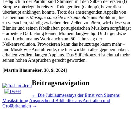
Lediglich in der Partitur sind Stimmen mit den Silben der ersten (!)
Strophe unterlegt, bereits zu Tode geritten (Galopp), bevor diese
überhaupt anklingen könnte. Trotz des anstrengenden Appells von
Lachenmanns
Musique concrète instrumentale
ans Publikum, hier
zu versuchen, ständig zwischen den Zeilen zu hören, wird diese von
Blunier und seinen fabelhaften portugiesischen Musikern sorgfältigst
erarbeitete Darbietung keinen Moment langweilig. Und irgendwie
passt Lachenmanns Werk auch zum 50. Jahrestag der
Nelkenrevolution. Provozieren kann das heutzutage kaum mehr –
und Musik wie Ausführende, die hier wirklich alles gegeben haben,
erhalten verdient langen Applaus. Das Stifterkonzert ist einmal mehr
seinen hohen Ansprüchen gerecht geworden.
[Martin Blaumeiser, 30. 9. 2024]
Beitragsnavigation
←
Die Jubiläumsessays der Ernst von Siemens
Musikstiftung
Ansprechend Bildhaftes aus Australien und
Großbritannien
→