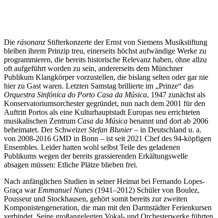
Die
räsonanz
Stifterkonzerte der Ernst von Siemens Musikstiftung
bleiben ihrem Prinzip treu, einerseits höchst aufwändige Werke zu
programmieren, die bereits historische Relevanz haben, ohne allzu
oft aufgeführt worden zu sein, andererseits dem Münchner
Publikum Klangkörper vorzustellen, die bislang selten oder gar nie
hier zu Gast waren. Letzten Samstag brillierte im „Prinze“ das
Orquestra Sinfónica do Porto Casa da Música
, 1947 zunächst als
Konservatoriumsorchester gegründet, nun nach dem 2001 für den
Auftritt Portos als eine Kulturhauptstadt Europas neu errichteten
musikalischen Zentrum
Casa da Música
benannt und dort ab 2006
beheimatet. Der Schweizer
Stefan Blunier
– in Deutschland u. a.
von 2008-2016 GMD in Bonn – ist seit 2021 Chef des 94-köpfigen
Ensembles. Leider hatten wohl selbst Teile des geladenen
Publikums wegen der bereits grassierenden Erkältungswelle
absagen müssen: Etliche Plätze blieben frei.
Nach anfänglichen Studien in seiner Heimat bei Fernando Lopes-
Graça war
Emmanuel Nunes
(1941–2012) Schüler von Boulez,
Pousseur und Stockhausen, gehört somit bereits zur zweiten
Komponistengeneration, die man mit den Darmstädter Ferienkursen
verbindet. Seine großangelegten Vokal- und Orchesterwerke führten