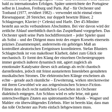
bald zu internationalen Erfolgen. Später unterrichtete der Portugiese
selbst in Lissabon, Freiburg und Paris.
Ruf
– für Orchester und
Tonband (1977, revidiert 1982) – verwendet nicht einmal einen
Riesenapparat: 28 Streicher, nur doppelt besetzte Bläser, 2
Schlagzeuger, Klavier (+ Celesta) und Harfe. Der 45-Minüter
besteht aus sechs verbundenen Abschnitten. Bei vier davon wird der
zeitliche Ablauf unerbittlich durch das Zuspielband vorgegeben. Das
Orchester spielt seine Parts hochdifferenziert – jeder Spieler quasi
als Solist – und der Dirigent muss trotz des engen Korsetts einerseits
präzises Zusammenspiel, andererseits ein gehöriges Maß an
kontrolliert aleatorischen Ereignissen koordinieren. Stefan Bluniers
Schlagtechnik ist von makelloser Klarheit, dabei zum Glück nie
mechanisch. Er formt den Klang der einzelnen Orchestergruppen
immer gestisch äußerst dynamisch mit, agiert zugleich als
emotionaler Katalysator dieses sich anfangs als recht chaotisch
darstellenden, jedoch mit feinst austariertem Innenleben gestalteten
musikalischen Stromes. Die elektronischen Klänge erscheinen als
echte – gerade auch räumliche – Erweiterung, wirken streckenweise
mit ihrem Gewobbel wie aus zeitgenössischen Science-Fiction-
Filmen dem doch recht natürlichen Geschehen im Orchester
dialektisch entgegen. Am Schluss wird es sehr leise, mit ganz
unterschwelligen Zitaten aus spätromantischer Musik – Wagner und
Mahler: ein überwältigendes Erlebnis. Hier ist bereits klar, dass man
das tolle Orchester aus Porto einfach liebgewinnen muss.