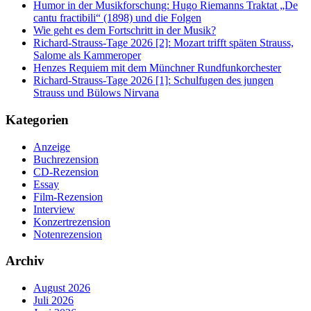
Humor in der Musikforschung: Hugo Riemanns Traktat „De
cantu fractibili“ (1898) und die Folgen
Wie geht es dem Fortschritt in der Musik?
Richard-Strauss-Tage 2026 [2]: Mozart trifft späten Strauss,
Salome als Kammeroper
Henzes Requiem mit dem Münchner Rundfunkorchester
Richard-Strauss-Tage 2026 [1]: Schulfugen des jungen
Strauss und Bülows Nirvana
Kategorien
Anzeige
Buchrezension
CD-Rezension
Essay
Film-Rezension
Interview
Konzertrezension
Notenrezension
Archiv
August 2026
Juli 2026