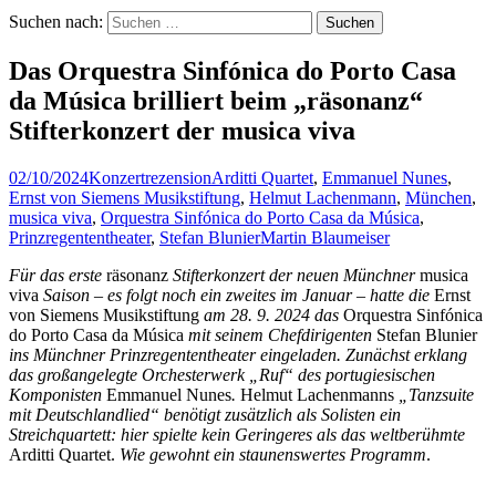
Suchen nach:
Das Orquestra Sinfónica do Porto Casa
da Música brilliert beim „räsonanz“
Stifterkonzert der musica viva
02/10/2024
Konzertrezension
Arditti Quartet
,
Emmanuel Nunes
,
Ernst von Siemens Musikstiftung
,
Helmut Lachenmann
,
München
,
musica viva
,
Orquestra Sinfónica do Porto Casa da Música
,
Prinzregententheater
,
Stefan Blunier
Martin Blaumeiser
Für das erste
räsonanz
Stifterkonzert der neuen Münchner
musica
viva
Saison – es folgt noch ein zweites im Januar – hatte die
Ernst
von Siemens Musikstiftung
am 28. 9. 2024
das
Orquestra Sinfónica
do Porto Casa da Música
mit seinem Chefdirigenten
Stefan Blunier
ins Münchner Prinzregententheater eingeladen. Zunächst erklang
das großangelegte Orchesterwerk „Ruf“ des portugiesischen
Komponisten
Emmanuel Nunes
.
Helmut Lachenmanns
„Tanzsuite
mit Deutschlandlied“ benötigt zusätzlich als Solisten ein
Streichquartett: hier spielte kein Geringeres als das weltberühmte
Arditti Quartet.
Wie gewohnt ein staunenswertes Programm
.