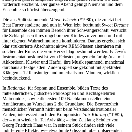
förderlich erscheint. Der ganze Abend gelingt Niemann und dem
Ensemble so höchst überzeugend.
Die aus Split stammende
Mirela Ivičević
(*1980), die zuletzt bei
Beat Furrer studierte und nun in Wien lebt, betritt mit
Sweet Dreams
für Ensemble den intimen Bereich ihrer Schwangerschaft, versucht
die Schlafphasen ihres ungeborenen Kindes zu vertonen und mit
ihrer eigenen Wahrnehmung zu kombinieren. Daraus ergeben sich
klar strukturierte Abschnitte: aktive REM-Phasen alternieren mit
solchen der Ruhe, die vom Herzschlag bestimmt werden. Ivičevićs
Instrumentationskunst ist vom Feinsten, ungemein farbig (u.a. mit
Akkordeon, Klavier und Harfe), ihre Musik spannend, manchmal
durchaus affektgeladen. Zudem spielt sie gekonnt mit spektralen
Klängen – 12 feinsinnige und unterhaltsame Minuten, wirklich
beeindruckend.
In
Rationale
, für Sopran und Ensemble, bilden Texte des
mittelalterlichen, jüdischen Philosophen und Rechtsgelehrten
Maimonides, sowie die ersten 109 Nachkommastellen einer
Annäherung an Wurzel aus 2 die Grundlage. Die Begrenztheit
menschlicher Vernunft nicht nur beim Verständnis irrationaler
Zahlen, interessiert auch den Komponisten
Yair Klartag
(*1985),
der – nun wieder in Tel Aviv tätig – eine Zeit lang Schüler von
Georg Friedrich Haas war. In seinem Stück finden sich viele
indifferente Effekte, wie etwa bunte Glissandi über pulsierenden