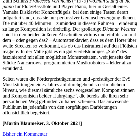
Zum Schluss
Francesca Verunellis
(*1979)
wo.man sitting at the
piano
für Flöte/Bassflöte und Player Piano, hier in Gestalt eines
Yamaha Disklavier Konzertflügels, bei dem einige Tasten derart
präpariert sind, dass sie nur perkussiver Geräuscherzeugung dienen.
Die mit über 40 Minuten – zumindest in diesem Rahmen – eindeutig
zu lange Komposition ist dreiteilig. Der großartige
Dietmar Wiesner
spielt in den beiden äußeren Abschnitten virtuos und einfühlsam mit
dem – oder gegen das? – Automatenklavier, dass es dem Hörer über
weite Strecken so vorkommt, als ob das Instrument auf den Flötisten
reagiere. In der Mitte gibt es ein gut viertelstündiges „Solo“ des
faszinierend mit allen möglichen Monstrositäten, weit jenseits der
Stücke Nancarrows, programmierten Musikroboters – leider allzu
ermüdend.
Selten waren die Förderpreisträgerinnen und -preisträger der EvS
Musikstiftungen eines Jahres auf durchgehend so erfreulichem
Niveau, wie diesmal sämtliche sechs vorgestellten Komponistinnen
und Komponisten beider „Jahrgänge“, die bereits alle ihren sehr
persönlichen Weg gefunden zu haben scheinen. Das anwesende
Publikum ist jedenfalls von den sorgfältigen Darbietungen
offensichtlich begeistert.
[Martin Blaumeiser, 3. Oktober 2021]
Bisher ein Kommentar