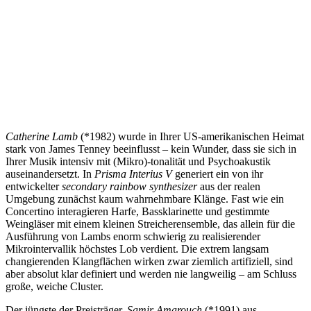
Catherine Lamb
(*1982) wurde in Ihrer US-amerikanischen Heimat
stark von James Tenney beeinflusst – kein Wunder, dass sie sich in
Ihrer Musik intensiv mit (Mikro)-tonalität und Psychoakustik
auseinandersetzt. In
Prisma Interius V
generiert ein von ihr
entwickelter
secondary rainbow synthesizer
aus der realen
Umgebung zunächst kaum wahrnehmbare Klänge. Fast wie ein
Concertino interagieren Harfe, Bassklarinette und gestimmte
Weingläser mit einem kleinen Streicherensemble, das allein für die
Ausführung von Lambs enorm schwierig zu realisierender
Mikrointervallik höchstes Lob verdient. Die extrem langsam
changierenden Klangflächen wirken zwar ziemlich artifiziell, sind
aber absolut klar definiert und werden nie langweilig – am Schluss
große, weiche Cluster.
Der jüngste der Preisträger,
Samir Amarouch
(*1991) aus