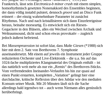
Frankreich, lässt sein
Electronica-b minor crush
mit einem simplen,
homorhythmisch gesetzten Nonenakkord des Ensembles beginnen,
der dann völlig instabil pulsiert, dennoch
groovt
und an Disco Funk
erinnert – der einzig wahrnehmbare Parameter ist zunächst
Rhythmus. Nach und nach kristallisieren sich dann Einzelereignisse
heraus, beinahe morseartig. Es entwickelt sich ein Riesen-
Gegackere in den Bläsern, alles ein Wechsel zwischen Archaik und
Weltraumsound, dicht und schon etwas provokativ – zugleich
jedoch äußerst befreiend.
Bei
Massenprozession
ist sofort klar, dass
Malte Giesen
(*1988) sich
hier mit dem 2. Satz von Beethovens 7. Symphonie
auseinandersetzt. Mit einem auf jeweils ein Instrument jeder Gruppe
reduziertem Orchester und Live-Elektronik – die u.a. bis auf das
1024-fache multipliziertes Klangmaterial des Originals enthält – ist
das natürlich weit mehr als nur ein „Remix“ des Beethoven-Stücks.
Vom verfremdenden Ineinander-Verlaufen bis hin zur quasi auf
einen Punkt erstarrten, kompletten „Variation“ gelingt hier eine
durchdachte, kritische Reflexion über den Jubilar wie den medialen
Konsum seiner Musik. Mit 20 Minuten läuft sich die Sache
allerdings bald irgendwo tot – auch wenn Niemann alles genüsslich
herüberbringt.