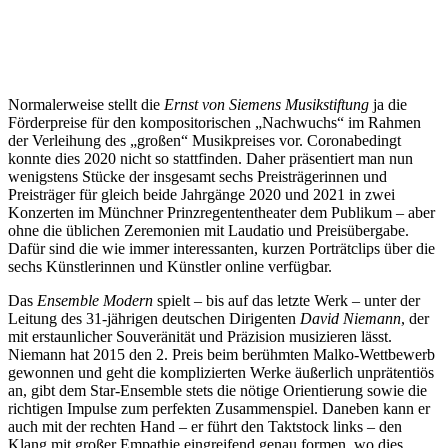
Normalerweise stellt die
Ernst von Siemens Musikstiftung
ja die
Förderpreise für den kompositorischen „Nachwuchs“ im Rahmen
der Verleihung des „großen“ Musikpreises vor. Coronabedingt
konnte dies 2020 nicht so stattfinden. Daher präsentiert man nun
wenigstens Stücke der insgesamt sechs Preisträgerinnen und
Preisträger für gleich beide Jahrgänge 2020 und 2021 in zwei
Konzerten im Münchner Prinzregententheater dem Publikum – aber
ohne die üblichen Zeremonien mit Laudatio und Preisübergabe.
Dafür sind die wie immer interessanten, kurzen Porträtclips über die
sechs Künstlerinnen und Künstler online verfügbar.
Das
Ensemble Modern
spielt – bis auf das letzte Werk – unter der
Leitung des 31-jährigen deutschen Dirigenten
David Niemann
, der
mit erstaunlicher Souveränität und Präzision musizieren lässt.
Niemann hat 2015 den 2. Preis beim berühmten Malko-Wettbewerb
gewonnen und geht die komplizierten Werke äußerlich unprätentiös
an, gibt dem Star-Ensemble stets die nötige Orientierung sowie die
richtigen Impulse zum perfekten Zusammenspiel. Daneben kann er
auch mit der rechten Hand – er führt den Taktstock links – den
Klang mit großer Empathie eingreifend genau formen, wo dies