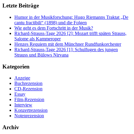
Letzte Beiträge
Humor in der Musikforschung: Hugo Riemanns Traktat „De
cantu fractibili“ (1898) und die Folgen
Wie geht es dem Fortschritt in der Musik?
Richard-Strauss-Tage 2026 [2]: Mozart trifft späten Strauss,
Salome als Kammeroper
Henzes Requiem mit dem Münchner Rundfunkorchester
Richard-Strauss-Tage 2026 [1]: Schulfugen des jungen
Strauss und Bülows Nirvana
Kategorien
Anzeige
Buchrezension
CD-Rezension
Essay
Film-Rezension
Interview
Konzertrezension
Notenrezension
Archiv