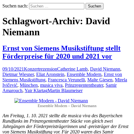
Suchen nach:
Schlagwort-Archiv: David
Niemann
Ernst von Siemens Musikstiftung stellt
Förderpreise für 2020 und 2021 vor
09/10/2021
Konzertrezension
Catherine Lamb
,
David Niemann
,
Dietmar Wiesner
,
Eliat Aronstein
,
Ensemble Modern
,
Ernst von
Siemens Musikstiftung
,
Francesca Verunelli
,
Malte Giesen
,
Mirela
Ivičević
,
München
,
musica viva
,
Prinzregententheater
,
Samir
Amarouch
,
Yair Klartag
Martin Blaumeiser
Ensemble Modern – David Niemann
Am Freitag, 1. 10. 2021 stellte die musica viva des Bayerischen
Rundfunks im Prinzregententheater Stücke von gleich zwei
Jahrgängen der Förderpreisträgerinnen und -preisträger der Ernst
von Siemens Musikstiftung vor. Für 2020 waren dies Samir