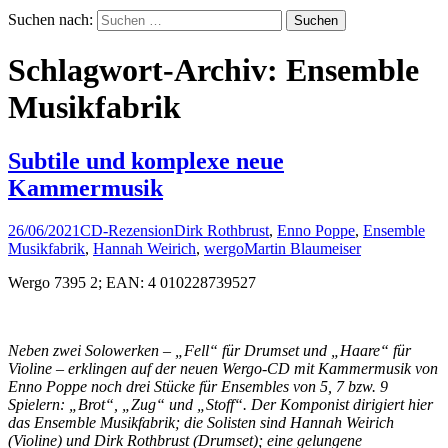
Suchen nach:
Schlagwort-Archiv: Ensemble
Musikfabrik
Subtile und komplexe neue
Kammermusik
26/06/2021
CD-Rezension
Dirk Rothbrust
,
Enno Poppe
,
Ensemble
Musikfabrik
,
Hannah Weirich
,
wergo
Martin Blaumeiser
Wergo 7395 2; EAN: 4 010228739527
Neben zwei Solowerken – „Fell“ für Drumset und „Haare“ für
Violine – erklingen auf der neuen Wergo-CD mit Kammermusik von
Enno Poppe noch drei Stücke für Ensembles von 5, 7 bzw. 9
Spielern: „Brot“, „Zug“ und „Stoff“. Der Komponist dirigiert hier
das Ensemble Musikfabrik; die Solisten sind Hannah Weirich
(Violine) und Dirk Rothbrust (Drumset); eine gelungene