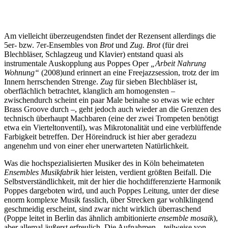
Am vielleicht überzeugendsten findet der Rezensent allerdings die
5er- bzw. 7er-Ensembles von
Brot
und
Zug. Brot
(für drei
Blechbläser, Schlagzeug und Klavier) entstand quasi als
instrumentale Auskopplung aus Poppes Oper
„Arbeit Nahrung
Wohnung“
(2008)und erinnert an eine Freejazzsession, trotz der im
Innern herrschenden Strenge.
Zug
für sieben Blechbläser ist,
oberflächlich betrachtet, klanglich am homogensten –
zwischendurch scheint ein paar Male beinahe so etwas wie echter
Brass Groove durch –, geht jedoch auch wieder an die Grenzen des
technisch überhaupt Machbaren (eine der zwei Trompeten benötigt
etwa ein Vierteltonventil), was Mikrotonalität und eine verblüffende
Farbigkeit betreffen. Der Höreindruck ist hier aber geradezu
angenehm und von einer eher unerwarteten Natürlichkeit.
Was die hochspezialisierten Musiker des in Köln beheimateten
Ensembles Musikfabrik
hier leisten, verdient größten Beifall. Die
Selbstverständlichkeit, mit der hier die hochdifferenzierte Harmonik
Poppes dargeboten wird, und auch Poppes Leitung, unter der diese
enorm komplexe Musik fasslich, über Strecken gar wohlklingend
geschmeidig erscheint, sind zwar nicht wirklich überraschend
(Poppe leitet in Berlin das ähnlich ambitionierte
ensemble mosaik
),
aber allemal äußerst erfreulich. Die Aufnahmen – teilweise von