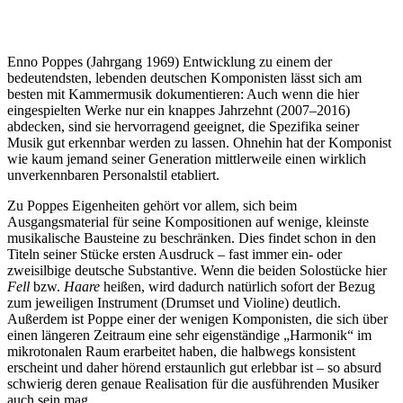
Enno Poppes (Jahrgang 1969) Entwicklung zu einem der
bedeutendsten, lebenden deutschen Komponisten lässt sich am
besten mit Kammermusik dokumentieren: Auch wenn die hier
eingespielten Werke nur ein knappes Jahrzehnt (2007–2016)
abdecken, sind sie hervorragend geeignet, die Spezifika seiner
Musik gut erkennbar werden zu lassen. Ohnehin hat der Komponist
wie kaum jemand seiner Generation mittlerweile einen wirklich
unverkennbaren Personalstil etabliert.
Zu Poppes Eigenheiten gehört vor allem, sich beim
Ausgangsmaterial für seine Kompositionen auf wenige, kleinste
musikalische Bausteine zu beschränken. Dies findet schon in den
Titeln seiner Stücke ersten Ausdruck – fast immer ein- oder
zweisilbige deutsche Substantive. Wenn die beiden Solostücke hier
Fell
bzw.
Haare
heißen, wird dadurch natürlich sofort der Bezug
zum jeweiligen Instrument (Drumset und Violine) deutlich.
Außerdem ist Poppe einer der wenigen Komponisten, die sich über
einen längeren Zeitraum eine sehr eigenständige „Harmonik“ im
mikrotonalen Raum erarbeitet haben, die halbwegs konsistent
erscheint und daher hörend erstaunlich gut erlebbar ist – so absurd
schwierig deren genaue Realisation für die ausführenden Musiker
auch sein mag.