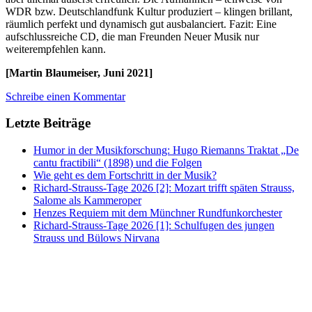
WDR bzw. Deutschlandfunk Kultur produziert – klingen brillant,
räumlich perfekt und dynamisch gut ausbalanciert. Fazit: Eine
aufschlussreiche CD, die man Freunden Neuer Musik nur
weiterempfehlen kann.
[Martin Blaumeiser, Juni 2021]
Schreibe einen Kommentar
Letzte Beiträge
Humor in der Musikforschung: Hugo Riemanns Traktat „De
cantu fractibili“ (1898) und die Folgen
Wie geht es dem Fortschritt in der Musik?
Richard-Strauss-Tage 2026 [2]: Mozart trifft späten Strauss,
Salome als Kammeroper
Henzes Requiem mit dem Münchner Rundfunkorchester
Richard-Strauss-Tage 2026 [1]: Schulfugen des jungen
Strauss und Bülows Nirvana