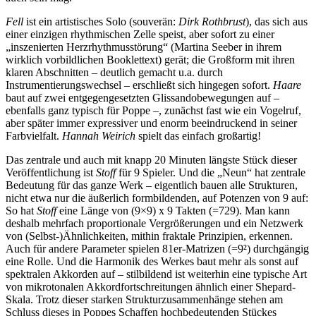
Fell
ist ein artistisches Solo (souverän:
Dirk Rothbrust
), das sich aus
einer einzigen rhythmischen Zelle speist, aber sofort zu einer
„inszenierten Herzrhythmusstörung“ (Martina Seeber in ihrem
wirklich vorbildlichen Booklettext) gerät; die Großform mit ihren
klaren Abschnitten – deutlich gemacht u.a. durch
Instrumentierungswechsel – erschließt sich hingegen sofort.
Haare
baut auf zwei entgegengesetzten Glissandobewegungen auf –
ebenfalls ganz typisch für Poppe –, zunächst fast wie ein Vogelruf,
aber später immer expressiver und enorm beeindruckend in seiner
Farbvielfalt.
Hannah Weirich
spielt das einfach großartig!
Das zentrale und auch mit knapp 20 Minuten längste Stück dieser
Veröffentlichung ist
Stoff
für 9 Spieler. Und die „Neun“ hat zentrale
Bedeutung für das ganze Werk – eigentlich bauen alle Strukturen,
nicht etwa nur die äußerlich formbildenden, auf Potenzen von 9 auf:
So hat
Stoff
eine Länge von (9×9) x 9 Takten (=729). Man kann
deshalb mehrfach proportionale Vergrößerungen und ein Netzwerk
von (Selbst-)Ähnlichkeiten, mithin fraktale Prinzipien, erkennen.
Auch für andere Parameter spielen 81er-Matrizen (=9²) durchgängig
eine Rolle. Und die Harmonik des Werkes baut mehr als sonst auf
spektralen Akkorden auf – stilbildend ist weiterhin eine typische Art
von mikrotonalen Akkordfortschreitungen ähnlich einer Shepard-
Skala. Trotz dieser starken Strukturzusammenhänge stehen am
Schluss dieses in Poppes Schaffen hochbedeutenden Stückes