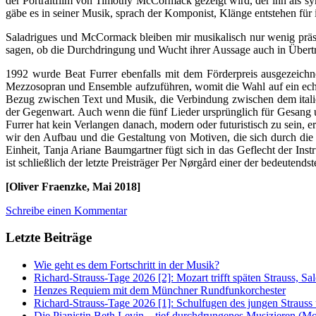
der Portraitfilm von Timothy McCormack gezeigt wird, der ihn als s
gäbe es in seiner Musik, sprach der Komponist, Klänge entstehen für 
Saladrigues und McCormack bleiben mir musikalisch nur wenig präsent
sagen, ob die Durchdringung und Wucht ihrer Aussage auch in Übertr
1992 wurde Beat Furrer ebenfalls mit dem Förderpreis ausgezeichne
Mezzosopran und Ensemble aufzuführen, womit die Wahl auf ein echte
Bezug zwischen Text und Musik, die Verbindung zwischen dem italieni
der Gegenwart. Auch wenn die fünf Lieder ursprünglich für Gesang 
Furrer hat kein Verlangen danach, modern oder futuristisch zu sein, e
wir den Aufbau und die Gestaltung von Motiven, die sich durch die
Einheit, Tanja Ariane Baumgartner fügt sich in das Geflecht der In
ist schließlich der letzte Preisträger Per Nørgård einer der bedeute
[Oliver Fraenzke, Mai 2018]
Schreibe einen Kommentar
Letzte Beiträge
Wie geht es dem Fortschritt in der Musik?
Richard-Strauss-Tage 2026 [2]: Mozart trifft späten Strauss, 
Henzes Requiem mit dem Münchner Rundfunkorchester
Richard-Strauss-Tage 2026 [1]: Schulfugen des jungen Straus
Die Pianistin Beth Levin – tief durchdrungenes Musizieren (Mo