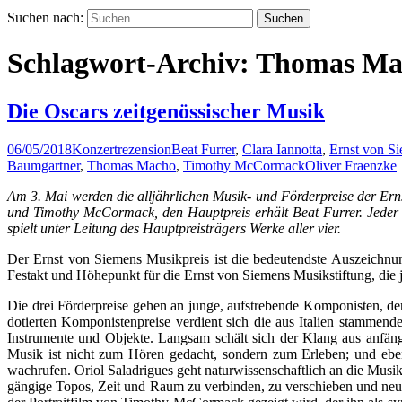
Suchen nach:
Schlagwort-Archiv: Thomas M
Die Oscars zeitgenössischer Musik
06/05/2018
Konzertrezension
Beat Furrer
,
Clara Iannotta
,
Ernst von S
Baumgartner
,
Thomas Macho
,
Timothy McCormack
Oliver Fraenzke
Am 3. Mai werden die alljährlichen Musik- und Förderpreise der Ern
und Timothy McCormack, den Hauptpreis erhält Beat Furrer. Jede
spielt unter Leitung des Hauptpreisträgers Werke aller vier.
Der Ernst von Siemens Musikpreis ist die bedeutendste Auszeichnun
Festakt und Höhepunkt für die Ernst von Siemens Musikstiftung, die jä
Die drei Förderpreise gehen an junge, aufstrebende Komponisten, de
dotierten Komponistenpreise verdient sich die aus Italien stammend
Instrumente und Objekte. Langsam schält sich der Klang aus anfän
Musik ist nicht zum Hören gedacht, sondern zum Erleben; und eben
wachrufen. Oriol Saladrigues geht naturwissenschaftlich an die Musik
gängige Topos, Zeit und Raum zu verbinden, zu verschieben und neuar