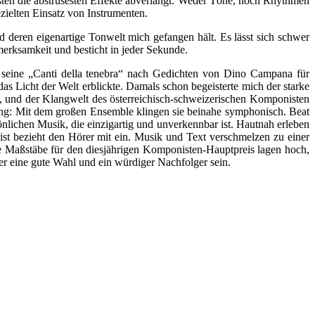
sten die abstrusesten Effekte abverlangt. Weder Töne, noch Rhythmen
zielten Einsatz von Instrumenten.
d deren eigenartige Tonwelt mich gefangen hält. Es lässt sich schwer
erksamkeit und besticht in jeder Sekunde.
u, seine „Canti della tenebra“ nach Gedichten von Dino Campana für
 Licht der Welt erblickte. Damals schon begeisterte mich der starke
te, und der Klangwelt des österreichisch-schweizerischen Komponisten
ung: Mit dem großen Ensemble klingen sie beinahe symphonisch. Beat
sönlichen Musik, die einzigartig und unverkennbar ist. Hautnah erleben
st bezieht den Hörer mit ein. Musik und Text verschmelzen zu einer
ie Maßstäbe für den diesjährigen Komponisten-Hauptpreis lagen hoch,
rer eine gute Wahl und ein würdiger Nachfolger sein.