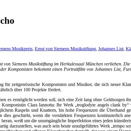
acho
iemens Musikpreis
,
Ernst von Siemens Musikstiftung
,
Johannes List
,
Kl
st von Siemens Musikstiftung im Herkulessaal München verliehen. Die 
r der Komponisten bekommt einen Portraitfilm von Johannes List, F
g für zeitgenössische Komponisten und Musiker, die sich neuer Klang
hrlich über 100 Projekte fördert.
nen es ermöglicht werden soll, sich eine Zeit lang ohne Geldsorgen ih
e Komponistin Clara Iannotta: Ihr Werk „troglodyte angels clank by“ 
glichem Raspeln und Knattern, bis hohe Frequenzen die Überhand gewi
 dies geschieht, wenn die verstärkten Frequenzen kontinuierlich an
 heran, weiß um die unumgängliche Imperfektion eines jeden künstlerisc
tig darzustellen, was auch sein heute uraufgeführtes Werk „tempo sos