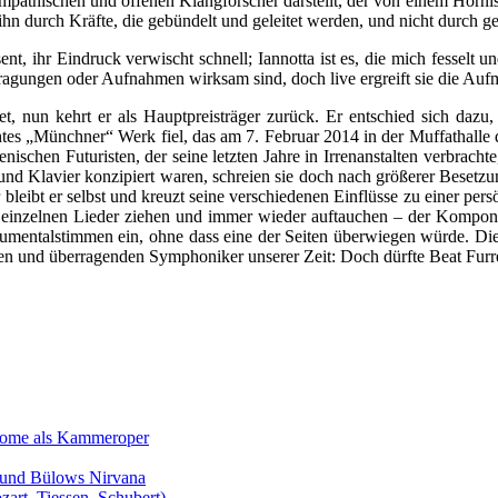
ympathischen und offenen Klangforscher darstellt, der von einem Horni
ihn durch Kräfte, die gebündelt und geleitet werden, und nicht durch ge
, ihr Eindruck verwischt schnell; Iannotta ist es, die mich fesselt un
agungen oder Aufnahmen wirksam sind, doch live ergreift sie die Aufm
t, nun kehrt er als Hauptpreisträger zurück. Er entschied sich daz
s „Münchner“ Werk fiel, das am 7. Februar 2014 in der Muffathalle das
schen Futuristen, der seine letzten Jahre in Irrenanstalten verbrach
und Klavier konzipiert waren, schreien sie doch nach größerer Besetz
r bleibt er selbst und kreuzt seine verschiedenen Einflüsse zu einer per
 einzelnen Lieder ziehen und immer wieder auftauchen – der Komponi
strumentalstimmen ein, ohne dass eine der Seiten überwiegen würde. D
ndsten und überragenden Symphoniker unserer Zeit: Doch dürfte Beat Fur
Salome als Kammeroper
s und Bülows Nirvana
zart, Tiessen, Schubert)