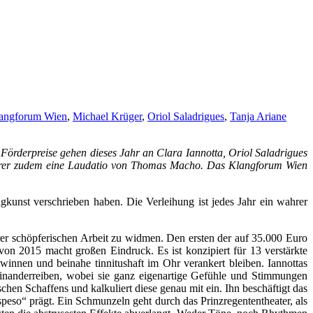
angforum Wien
,
Michael Krüger
,
Oriol Saladrigues
,
Tanja Ariane
Förderpreise gehen dieses Jahr an Clara Iannotta, Oriol Saladrigues
urrer zudem eine Laudatio von Thomas Macho. Das Klangforum Wien
kunst verschrieben haben. Die Verleihung ist jedes Jahr ein wahrer
rer schöpferischen Arbeit zu widmen. Den ersten der auf 35.000 Euro
von 2015 macht großen Eindruck. Es ist konzipiert für 13 verstärkte
nnen und beinahe tinnitushaft im Ohr verankert bleiben. Iannottas
einanderreiben, wobei sie ganz eigenartige Gefühle und Stimmungen
hen Schaffens und kalkuliert diese genau mit ein. Ihn beschäftigt das
peso“ prägt. Ein Schmunzeln geht durch das Prinzregententheater, als