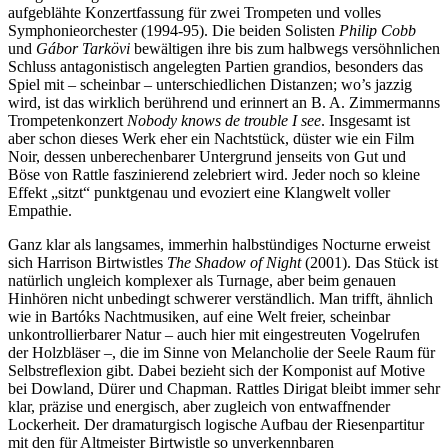
aufgeblähte Konzertfassung für zwei Trompeten und volles
Symphonieorchester (1994-95). Die beiden Solisten
Philip Cobb
und
Gábor Tarkövi
bewältigen ihre bis zum halbwegs versöhnlichen
Schluss antagonistisch angelegten Partien grandios, besonders das
Spiel mit – scheinbar – unterschiedlichen Distanzen; wo’s jazzig
wird, ist das wirklich berührend und erinnert an B. A. Zimmermanns
Trompetenkonzert
Nobody knows de trouble I see
. Insgesamt ist
aber schon dieses Werk eher ein Nachtstück, düster wie ein Film
Noir, dessen unberechenbarer Untergrund jenseits von Gut und
Böse von Rattle faszinierend zelebriert wird. Jeder noch so kleine
Effekt „sitzt“ punktgenau und evoziert eine Klangwelt voller
Empathie.
Ganz klar als langsames, immerhin halbstündiges Nocturne erweist
sich Harrison Birtwistles
The Shadow of Night
(2001). Das Stück ist
natürlich ungleich komplexer als Turnage, aber beim genauen
Hinhören nicht unbedingt schwerer verständlich. Man trifft, ähnlich
wie in Bartóks Nachtmusiken, auf eine Welt freier, scheinbar
unkontrollierbarer Natur – auch hier mit eingestreuten Vogelrufen
der Holzbläser –, die im Sinne von Melancholie der Seele Raum für
Selbstreflexion gibt. Dabei bezieht sich der Komponist auf Motive
bei Dowland, Dürer und Chapman. Rattles Dirigat bleibt immer sehr
klar, präzise und energisch, aber zugleich von entwaffnender
Lockerheit. Der dramaturgisch logische Aufbau der Riesenpartitur
mit den für Altmeister Birtwistle so unverkennbaren