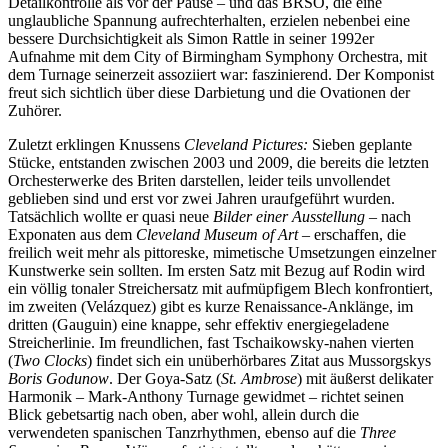
Detailkontrolle als vor der Pause – und das BRSO, die eine
unglaubliche Spannung aufrechterhalten, erzielen nebenbei eine
bessere Durchsichtigkeit als Simon Rattle in seiner 1992er
Aufnahme mit dem City of Birmingham Symphony Orchestra, mit
dem Turnage seinerzeit assoziiert war: faszinierend. Der Komponist
freut sich sichtlich über diese Darbietung und die Ovationen der
Zuhörer.
Zuletzt erklingen Knussens
Cleveland Pictures:
Sieben geplante
Stücke, entstanden zwischen 2003 und 2009, die bereits die letzten
Orchesterwerke des Briten darstellen, leider teils unvollendet
geblieben sind und erst vor zwei Jahren uraufgeführt wurden.
Tatsächlich wollte er quasi neue
Bilder einer Ausstellung
– nach
Exponaten aus dem
Cleveland Museum of Art
– erschaffen, die
freilich weit mehr als pittoreske, mimetische Umsetzungen einzelner
Kunstwerke sein sollten. Im ersten Satz mit Bezug auf Rodin wird
ein völlig tonaler Streichersatz mit aufmüpfigem Blech konfrontiert,
im zweiten (Velázquez) gibt es kurze Renaissance-Anklänge, im
dritten (Gauguin) eine knappe, sehr effektiv energiegeladene
Streicherlinie. Im freundlichen, fast Tschaikowsky-nahen vierten
(
Two Clocks
) findet sich ein unüberhörbares Zitat aus Mussorgskys
Boris Godunow
. Der Goya-Satz (
St. Ambrose
) mit äußerst delikater
Harmonik – Mark-Anthony Turnage gewidmet – richtet seinen
Blick gebetsartig nach oben, aber wohl, allein durch die
verwendeten spanischen Tanzrhythmen, ebenso auf die
Three