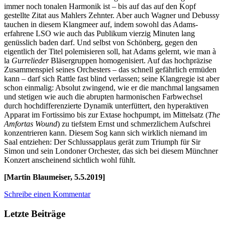
immer noch tonalen Harmonik ist – bis auf das auf den Kopf
gestellte Zitat aus Mahlers Zehnter. Aber auch Wagner und Debussy
tauchen in diesem Klangmeer auf, indem sowohl das Adams-
erfahrene LSO wie auch das Publikum vierzig Minuten lang
genüsslich baden darf. Und selbst von Schönberg, gegen den
eigentlich der Titel polemisieren soll, hat Adams gelernt, wie man à
la
Gurrelieder
Bläsergruppen homogenisiert. Auf das hochpräzise
Zusammenspiel seines Orchesters – das schnell gefährlich ermüden
kann – darf sich Rattle fast blind verlassen; seine Klangregie ist aber
schon einmalig: Absolut zwingend, wie er die manchmal langsamen
und stetigen wie auch die abrupten harmonischen Farbwechsel
durch hochdifferenzierte Dynamik unterfüttert, den hyperaktiven
Apparat im Fortissimo bis zur Extase hochpumpt, im Mittelsatz (
The
Amfortas Wound
) zu tiefstem Ernst und schmerzlichem Aufschrei
konzentrieren kann. Diesem Sog kann sich wirklich niemand im
Saal entziehen: Der Schlussapplaus gerät zum Triumph für Sir
Simon und sein Londoner Orchester, das sich bei diesem Münchner
Konzert anscheinend sichtlich wohl fühlt.
[Martin Blaumeiser, 5.5.2019]
Schreibe einen Kommentar
Letzte Beiträge