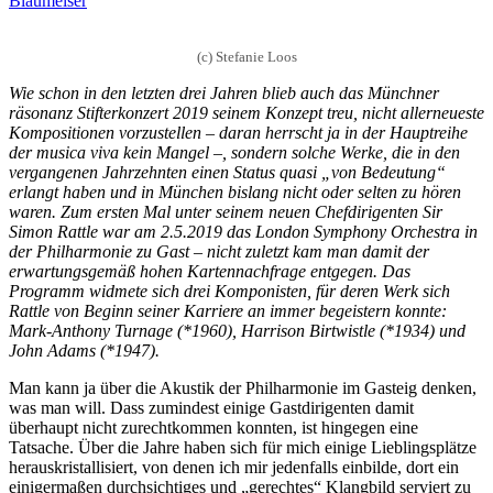
Blaumeiser
(c) Stefanie Loos
Wie schon in den letzten drei Jahren blieb auch das Münchner
räsonanz Stifterkonzert 2019 seinem Konzept treu, nicht allerneueste
Kompositionen vorzustellen – daran herrscht ja in der Hauptreihe
der musica viva kein Mangel –, sondern solche Werke, die in den
vergangenen Jahrzehnten einen Status quasi „von Bedeutung“
erlangt haben und in München bislang nicht oder selten zu hören
waren. Zum ersten Mal unter seinem neuen Chefdirigenten Sir
Simon Rattle war am 2.5.2019 das London Symphony Orchestra in
der Philharmonie zu Gast – nicht zuletzt kam man damit der
erwartungsgemäß hohen Kartennachfrage entgegen. Das
Programm widmete sich drei Komponisten, für deren Werk sich
Rattle von Beginn seiner Karriere an immer begeistern konnte:
Mark-Anthony Turnage (*1960), Harrison Birtwistle (*1934) und
John Adams (*1947).
Man kann ja über die Akustik der Philharmonie im Gasteig denken,
was man will. Dass zumindest einige Gastdirigenten damit
überhaupt nicht zurechtkommen konnten, ist hingegen eine
Tatsache. Über die Jahre haben sich für mich einige Lieblingsplätze
herauskristallisiert, von denen ich mir jedenfalls einbilde, dort ein
einigermaßen durchsichtiges und „gerechtes“ Klangbild serviert zu