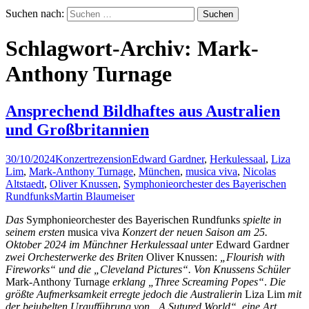
Suchen nach:
Schlagwort-Archiv: Mark-
Anthony Turnage
Ansprechend Bildhaftes aus Australien
und Großbritannien
30/10/2024
Konzertrezension
Edward Gardner
,
Herkulessaal
,
Liza
Lim
,
Mark-Anthony Turnage
,
München
,
musica viva
,
Nicolas
Altstaedt
,
Oliver Knussen
,
Symphonieorchester des Bayerischen
Rundfunks
Martin Blaumeiser
Das
Symphonieorchester des Bayerischen Rundfunks
spielte in
seinem ersten
musica viva
Konzert der neuen Saison am 25.
Oktober 2024 im Münchner Herkulessaal unter
Edward Gardner
zwei Orchesterwerke des Briten
Oliver Knussen:
„Flourish with
Fireworks“ und die
„Cleveland Pictures“. Von Knussens Schüler
Mark-Anthony Turnage
erklang
„Three Screaming Popes“
.
Die
größte Aufmerksamkeit erregte jedoch die Australierin
Liza Lim
mit
der bejubelten Uraufführung von „A Sutured World“, eine Art