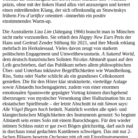
präzis, ohne mit der linken Hand allzu viel anzuzeigen und kreiert
einen mitreißenden Klang, der sich offenkundig an Strawinskys
frühem
Feu d’artifice
orientiert –immerhin ein positiv
einstimmendes Warm-up.
Die Australierin
Liza Lim
(Jahrgang 1966) braucht man in München
nicht mehr vorzustellen. Sie erhielt den
Happy New Ears
Preis der
Hans und Gertrud Zender Stiftung für 2021, und ihre Musik erklang
mehrfach im Herkulessaal. Vieles davon zeugt von starkem
politischem Engagement und Umweltbewusstsein.
A Sutured World
,
dem deutsch-französischen Solisten
Nicolas Altstaedt
quasi auf den
Leib geschrieben, darf das Publikum neben allem philosophischen
Über- und Unterbau inklusive Begrifflichkeiten wie Wundheilung,
Riss, Sutra oder Narbe schlicht als ein grandioses Cellokonzert
genießen. Die für den Hörer klar strukturierte, vierteilige Anlage
sowie Altstaedts hochengagierter, zudem von einer enormen
emotionalen Spannweite geprägter Vortrag können durchgehend
überzeugen: von mystischer Versenkung über Halluzination bis zu
ekstatischer Spielfreude – der letzte Abschnitt ist mit
Simon says:
Alle Vögel fliegen hoch
betitelt. Natürlich werden alle spiel- und
klangtechnischen Möglichkeiten des Instruments genutzt: So beginnt
Altstaedt sein erstes Solo mit einem Barockbogen. Für den wieder
intimen Schluss nutzt er gar zwei Bögen gleichzeitig, darf auch mal
in durchaus tonal gedachten Kantilenen schwelgen. Das mit nur 2-
fachen Bläsern besetzte Orchester tritt oft mit Einzelinstrumenten