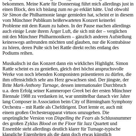
bekommen. Meine Karte für Donnerstag führt mich allerdings just in
einen Block, den ich bislang zum
no go
erklärt hätte. Und obwohl
Sir Simon
die Philharmonie lange gemieden hat, scheint er in diesem
vom Münchner Publikum heißerwarteten Konzert keinerlei
Probleme mit dem Raum zu haben. In der Pause machen allerdings
auch einige Leute ihrem Ärger Luft, die sich mit der – verglichen
mit den Münchner Philharmonikern – gänzlich anderen Aufstellung
keineswegs anfreunden möchten und glauben, nur die Kontrabässe
zu hören, deren Pulte sich bei Rattle direkt rechts entlang des
Podiums reihen.
Musikalisch ist das Konzert dann ein wirkliches Highlight. Simon
Rattle scheint es zu genießen, gleich drei höchst anspruchsvolle
Werke von noch lebenden Komponisten präsentieren zu dürfen, die
ihm offensichtlich sehr ans Herz gewachsen sind. Der jüngste, der
Brite
Mark-Anthony Turnage
, dessen internationaler Durchbruch
u.a. dem Erfolg seiner Kammeroper
Greek
bei der ersten Münchner
Biennale 1988 zu verdanken ist, war unmittelbar danach vier Jahre
lang Composer in Association beim City of Birmingham Symphony
Orchestra – mit Rattle als Chefdirigent. Dort lernte er, auch mit
einem großen Orchesterapparat virtuos umzugehen. Die
ursprüngliche Version von
Dispelling the Fears
als Schlussnummer
des großen Zyklus
Blood on the Floor
für Jazz Quartett und
Ensemble steht allerdings deutlich klarer für Turnage-typische
klangliche Eigenheiten als die dann doch etwas künstlich