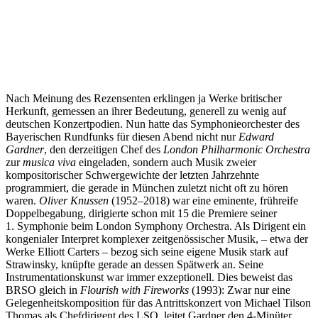
Nach Meinung des Rezensenten erklingen ja Werke britischer
Herkunft, gemessen an ihrer Bedeutung, generell zu wenig auf
deutschen Konzertpodien. Nun hatte das Symphonieorchester des
Bayerischen Rundfunks für diesen Abend nicht nur
Edward
Gardner
, den derzeitigen Chef des
London Philharmonic Orchestra
zur
musica viva
eingeladen, sondern auch Musik zweier
kompositorischer Schwergewichte der letzten Jahrzehnte
programmiert, die gerade in München zuletzt nicht oft zu hören
waren.
Oliver Knussen
(1952–2018) war eine eminente, frühreife
Doppelbegabung, dirigierte schon mit 15 die Premiere seiner
1. Symphonie beim London Symphony Orchestra. Als Dirigent ein
kongenialer Interpret komplexer zeitgenössischer Musik, – etwa der
Werke Elliott Carters – bezog sich seine eigene Musik stark auf
Strawinsky, knüpfte gerade an dessen Spätwerk an. Seine
Instrumentationskunst war immer exzeptionell. Dies beweist das
BRSO gleich in
Flourish with Fireworks
(1993): Zwar nur eine
Gelegenheitskomposition für das Antrittskonzert von Michael Tilson
Thomas als Chefdirigent des LSO, leitet Gardner den 4-Minüter