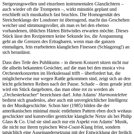
Steigerungswellen und einzelnen instrumentalen Glanzlichtern –
auch wieder oft die Trompeten –, wirkt minutiös geplant und
erschließt sich musikalisch fast bruchlos. Die Homogenität des
Streicherklangs der Londoner ist überragend, macht das Geschehen
weicher und stimmungsvoller, als man es bei den ebenso
vorhandenen, üblichen Härten Birtwistles erwarten möchte. Dieses
Stück lässt den Rezipienten keine Sekunde los, die Anspannung
geht an die Grenzen des Ertragbaren, wenn man die ganzen
einmaligen, fein erarbeiteten klanglichen Finessen (Schlagzeug!) an
sich heranlässt.
Dass dies Teile des Publikums – in diesem Konzert sitzen nicht nur
die allseits bekannten Gesichter, auf die man bei den musica viva
Orchesterkonzerten im Herkulessaal trifft – überfordert hat, die
möglicherweise nur wegen Rattle gekommen sind, zeigt sich an den
leicht gelichteten Reihen nach der Pause. Schade – denn gerade jetzt
wird ein Stück dargeboten, das man ohne rot zu werden als
„Orchesterkracher“ bezeichnen darf. John Adams‘
Harmonielehre
bedient sich gnadenlos, aber auch mit unvergleichlicher Intelligenz
in der Musikgeschichte. Schon hier (1985) bilden die der
amerikanischen minimal music entlehnten Pattern eben doch weitaus
geschickter und kunstvoller gestrickte klangliche Netze als bei Philip
Glass & Co. Und sie sind auch nur ein Aspekt von Adams‘ Musik,
die nicht nur ihrem typischen
West-Coast
-Klang frönt, sondern
tatsächlich eine Auseinandersetzung mit der Entwicklung der freilich