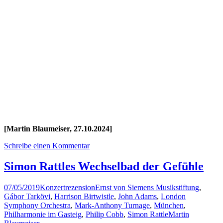
[Martin Blaumeiser, 27.10.2024]
Schreibe einen Kommentar
Simon Rattles Wechselbad der Gefühle
07/05/2019
Konzertrezension
Ernst von Siemens Musikstiftung
,
Gábor Tarkövi
,
Harrison Birtwistle
,
John Adams
,
London
Symphony Orchestra
,
Mark-Anthony Turnage
,
München
,
Philharmonie im Gasteig
,
Philip Cobb
,
Simon Rattle
Martin