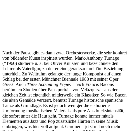
Nach der Pause gibt es dann zwei Orchesterwerke, die sehr konkret
von bildender Kunst inspiriert wurden. Mark-Anthony Turnage
(*1960) studierte u. a. bei Oliver Knussen und bezeichnete den
Lehrer als Vaterfigur, zu der er eine geradezu familiäre Beziehung
unterhielt. Zu Weltruhm gelangte der junge Komponist auf einen
Schlag bei der ersten Münchner Biennale 1988 mit seiner Oper
Greek
. Auch
Three Screaming Popes
– nach Francis Bacons
berühmten Studien über Papstporträts von Velázquez – aus der
gleichen Zeit ist eigentlich mittlerweile ein Klassiker. So wie Bacon
die alten Gemälde verzerrt, benutzt Turnage historische spanische
Tänze als Grundlage. Es ist jedoch weniger die elaborierte
Umformung musikalischen Materials als pure Ausdrucksintensität,
die sofort unter die Haut geht. Turnage konnte immer mittels
Elementen aus Jazz und Pop zusätzliche Härten in seine Musik
einbringen, was hier voll aufgeht. Gardner – jetzt mit noch mehr