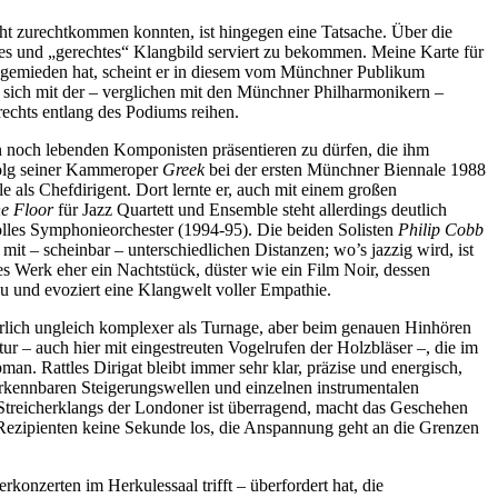
ht zurechtkommen konnten, ist hingegen eine Tatsache. Über die
htiges und „gerechtes“ Klangbild serviert zu bekommen. Meine Karte für
 gemieden hat, scheint er in diesem vom Münchner Publikum
 sich mit der – verglichen mit den Münchner Philharmonikern –
rechts entlang des Podiums reihen.
on noch lebenden Komponisten präsentieren zu dürfen, die ihm
folg seiner Kammeroper
Greek
bei der ersten Münchner Biennale 1988
 als Chefdirigent. Dort lernte er, auch mit einem großen
he Floor
für Jazz Quartett und Ensemble steht allerdings deutlich
olles Symphonieorchester (1994-95). Die beiden Solisten
Philip Cobb
it – scheinbar – unterschiedlichen Distanzen; wo’s jazzig wird, ist
ses Werk eher ein Nachtstück, düster wie ein Film Noir, dessen
au und evoziert eine Klangwelt voller Empathie.
ürlich ungleich komplexer als Turnage, aber beim genauen Hinhören
tur – auch hier mit eingestreuten Vogelrufen der Holzbläser –, die im
n. Rattles Dirigat bleibt immer sehr klar, präzise und energisch,
verkennbaren Steigerungswellen und einzelnen instrumentalen
s Streicherklangs der Londoner ist überragend, macht das Geschehen
 Rezipienten keine Sekunde los, die Anspannung geht an die Grenzen
rkonzerten im Herkulessaal trifft – überfordert hat, die