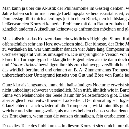
Man kann ja über die Akustik der Philharmonie im Gasteig denken, w
Jahre haben sich für mich einige Lieblingsplätze herauskristallisiert
Donnerstag führt mich allerdings just in einen Block, den ich bislan
heißerwarteten Konzert keinerlei Probleme mit dem Raum zu haben. In
gänzlich anderen Aufstellung keineswegs anfreunden möchten und glaub
Musikalisch ist das Konzert dann ein wirkliches Highlight. Simon Rat
offensichtlich sehr ans Herz gewachsen sind. Der jüngste, der Brite
M
zu verdanken ist, war unmittelbar danach vier Jahre lang Composer i
Orchesterapparat virtuos umzugehen. Die ursprüngliche Version von
klarer für Turnage-typische klangliche Eigenheiten als die dann doc
und
Gábor Tarkövi
bewältigen ihre bis zum halbwegs versöhnlichen Sc
das wirklich berührend und erinnert an B. A. Zimmermanns Trompet
unberechenbarer Untergrund jenseits von Gut und Böse von Rattle fasz
Ganz klar als langsames, immerhin halbstündiges Nocturne erweist si
nicht unbedingt schwerer verständlich. Man trifft, ähnlich wie in Bart
Sinne von Melancholie der Seele Raum für Selbstreflexion gibt. Dabe
aber zugleich von entwaffnender Lockerheit. Der dramaturgisch logis
Glanzlichtern – auch wieder oft die Trompeten –, wirkt minutiös gepl
weicher und stimmungsvoller, als man es bei den ebenso vorhandenen,
des Ertragbaren, wenn man die ganzen einmaligen, fein erarbeiteten k
Dass dies Teile des Publikums – in diesem Konzert sitzen nicht nur die