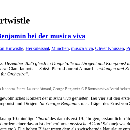
rtwistle
Benjamin bei der musica viva
on Birtwistle
,
Herkulessaal
,
München
,
musica viva
,
Oliver Knussen
,
P
2. Dezember 2025 gleich in Doppelrolle als Dirigent und Komponist 
nerin
Clara Iannotta
– Solist:
Pierre-Laurent Aimard
– erklangen drei K
for Orchestra“.
a Iannotta, Pierre-Laurent Aimard, George Benjamin © BRmusicaviva/Astrid Acke
ergewöhnliches Konzert der
musica viva
genießen. Bei vier auf den erst
omponist und Dirigent
Sir George Benjamin
, u. a. Träger des Ernst vo
s knapp 10-minütige
Choral
des damals erst 19-jährigen, erstaunlich frü
kkorden; einer davon ist der berühmte
mystische Akkord
Sabanejews, de
ette etc.). Die hohen Bläser treten dem als zwitschernde Naturlaute en