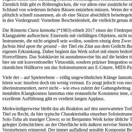
Ziemlich früh gibt es Röhrenglocken, die vor allem eine zusätzliche
Schlund von wiederum tiefsten Bässen entziehen müssen. Wenn der myst
plötzlich schnell zusammen, als ob eine Skizze absichtlich beiseitege
in den Vordergrund: Vornehme Bescheidenheit, die vielleicht genau d
Die Römerin
Clara Iannotta
(*1983) erhielt 2017 einen der Förderpr
Klangpalette aufhorchen: Einerseits mit vielfältigen Objekten, nicht 
Instrumente, die nicht originell sein wollen, sondern einzig dem Zwe
fuchsia bled upon the ground
– der Titel ein Zitat aus dem Gedicht
Bu
eigenen Erkrankung. Daher beginnt das Werk sofort mit einem bedrohli
Horrorfilmen. Das Soloklavier ist ausnahmsweise bis auf die beiden 
hier nie mit konventioneller Virtuosität, sondern präziser Integrati
räumlichen Hüllkurve um das Soloinstrument aus E-Gitarre, MIDI-P
Viele der – auf Spielerebene – völlig ungewöhnlichen Klänge Iannot
hören war: insofern doch ein wenig vertraut. Es zeugt jedoch von en
überinstrumentiert, nervt nicht – wie etwa zuletzt der Gattungsbeitrag
instabilen Klangkosmos Iannottas eine erstaunliche Konsistenz inne, d
exzellente Aufführung gibt es verdient langen Applaus.
Merkwürdigerweise bleibt das als Reaktion auf den unerwarteten Tod
Titel zu Recht, da hier typische Charakteristika einzelner Soloinstru
Solo-Tuba als trauriger Clown; so ist Benjamins Werk keine übliche
gelegter Zeitschichten: an der Oberfläche teils äußerst nervöse Strei
Verstorbenen erinnernd. Der immer auffallend sensible Komponist Ben