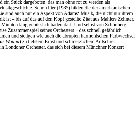
rd ein Stück dargeboten, das man ohne rot zu werden als
r Musikgeschichte. Schon hier (1985) bilden die der amerikanischen
 sie sind auch nur ein Aspekt von Adams‘ Musik, die nicht nur ihrem
 ist – bis auf das auf den Kopf gestellte Zitat aus Mahlers Zehnter.
inuten lang genüsslich baden darf. Und selbst von Schönberg,
se Zusammenspiel seines Orchesters – das schnell gefährlich
ngsamen und stetigen wie auch die abrupten harmonischen Farbwechsel
tas Wound
) zu tiefstem Ernst und schmerzlichem Aufschrei
ein Londoner Orchester, das sich bei diesem Münchner Konzert