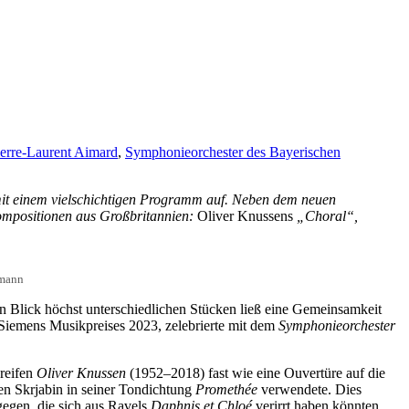
ierre-Laurent Aimard
,
Symphonieorchester des Bayerischen
mit einem vielschichtigen Programm auf. Neben dem neuen
ompositionen aus Großbritannien:
Oliver Knussens
„Choral“,
rmann
en Blick höchst unterschiedlichen Stücken ließ eine Gemeinsamkeit
n Siemens Musikpreises 2023, zelebrierte mit dem
Symphonieorchester
hreifen
Oliver Knussen
(1952–2018) fast wie eine Ouvertüre auf die
n Skrjabin in seiner Tondichtung
Promethée
verwendete. Dies
tgegen, die sich aus Ravels
Daphnis et Chloé
verirrt haben könnten.