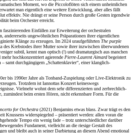
n dramatischen Moment, wo die Piccoloflöten sich einem unheimlichen
artet man eigentlich eine weitere Entwicklung, aber alles fällt
lut effektiv. Nie drängt er seine Person durch große Gesten irgendwie
ität beim Orchester erreicht.
n faszinierenden Einfällen zur Erweiterung der orchestralen
en, andererseits ungewöhnlichen Präparationen ihrer eigentlichen
maginierte Klänge zu erzeugen. Im 2024 uraufgeführten
The purple
ta des Krebstodes ihrer Mutter sowie ihrer inzwischen überwundenen
weniger subtil, kennt man optisch (!) und dramaturgisch aus manchen
al mehr hochkonzentriert agierende
Pierre-Laurent Aimard
begeistert
n – samt durchgängigem „Schattenklavier“, einer klanglich-
0er bis 1990er Jahre als Tonband-Zuspielung oder Live-Elektronik zu
 erzeugen. Trotzdem ist Iannottas Konzert keineswegs
ereignisse. Vielmehr wohnt dem sehr differenzierten und zerbrechlich-
die, zumindest beim ersten Hören, nicht erkennbare Form. Für die
ncerto for Orchestra
(2021) Benjamins etwas blass. Zwar trägt es den
keit Knussens widerspiegelnd – präsentiert werden: allen voran die
hgehende Tempo ein wenig fade – trotz unterschiedlicher darüber
 bewegendes Fundament, vielleicht an die riesige Gestalt des
ngen und bleibt auch in seiner Darbietung an diesem Abend emotional