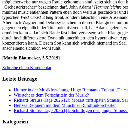
möglicherweise nur wegen Rattle gekommen sind, zeigt sich an den le
„Orchesterkracher“ bezeichnen darf. John Adams‘
Harmonielehre
bed
minimal music entlehnten Pattern eben doch weitaus geschickter und k
typischen
West-Coast
-Klang frönt, sondern tatsächlich eine Auseinan
Aber auch Wagner und Debussy tauchen in diesem Klangmeer auf, in
gegen den eigentlich der Titel polemisieren soll, hat Adams gelernt, 
ermüden kann – darf sich Rattle fast blind verlassen; seine Klangre
durch hochdifferenzierte Dynamik unterfüttert, den hyperaktiven Appa
konzentrieren kann. Diesem Sog kann sich wirklich niemand im Saal 
anscheinend sichtlich wohl fühlt.
[Martin Blaumeiser, 5.5.2019]
Schreibe einen Kommentar
Letzte Beiträge
Humor in der Musikforschung: Hugo Riemanns Traktat „De cant
Wie geht es dem Fortschritt in der Musik?
Richard-Strauss-Tage 2026 [2]: Mozart trifft späten Strauss, 
Henzes Requiem mit dem Münchner Rundfunkorchester
Richard-Strauss-Tage 2026 [1]: Schulfugen des jungen Straus
Kategorien