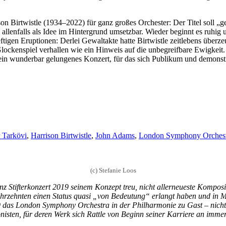
son Birtwistle (1934–2022) für ganz großes Orchester: Der Titel soll „g
llenfalls als Idee im Hintergrund umsetzbar. Wieder beginnt es ruhig 
gen Eruptionen: Derlei Gewaltakte hatte Birtwistle zeitlebens überzeu
ckenspiel verhallen wie ein Hinweis auf die unbegreifbare Ewigkeit.
amt ein wunderbar gelungenes Konzert, für das sich Publikum und demon
 Tarkövi
,
Harrison Birtwistle
,
John Adams
,
London Symphony Orchest
(c) Stefanie Loos
z Stifterkonzert 2019 seinem Konzept treu, nicht allerneueste Komposi
ahrzehnten einen Status quasi „von Bedeutung“ erlangt haben und in M
19 das London Symphony Orchestra in der Philharmonie zu Gast – nic
ten, für deren Werk sich Rattle von Beginn seiner Karriere an imme