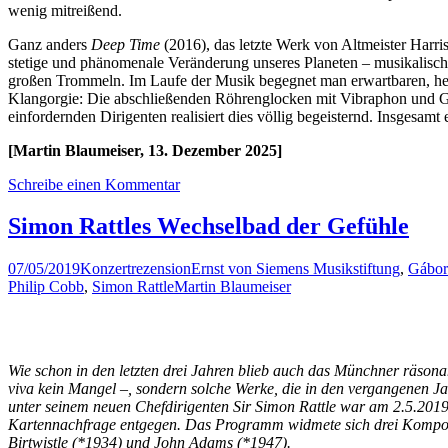
wenig mitreißend.
Ganz anders
Deep Time
(2016), das letzte Werk von Altmeister Harri
stetige und phänomenale Veränderung unseres Planeten – musikalisch a
großen Trommeln. Im Laufe der Musik begegnet man erwartbaren, hefti
Klangorgie: Die abschließenden Röhrenglocken mit Vibraphon und Glo
einfordernden Dirigenten realisiert dies völlig begeisternd. Insges
[Martin Blaumeiser, 13. Dezember 2025]
Schreibe einen Kommentar
Simon Rattles Wechselbad der Gefühle
07/05/2019
Konzertrezension
Ernst von Siemens Musikstiftung
,
Gábor
Philip Cobb
,
Simon Rattle
Martin Blaumeiser
Wie schon in den letzten drei Jahren blieb auch das Münchner räsonan
viva kein Mangel –, sondern solche Werke, die in den vergangenen J
unter seinem neuen Chefdirigenten Sir Simon Rattle war am 2.5.20
Kartennachfrage entgegen. Das Programm widmete sich drei Komponis
Birtwistle (*1934) und John Adams (*1947).