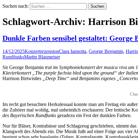
Suchen nach:
Schlagwort-Archiv: Harrison Bi
Dunkle Farben sensibel gestaltet: George 
14/12/2025
Konzertrezension
Clara Iannotta
,
George Benjamin
,
Harris
Rundfunks
Martin Blaumeiser
Sir George Benjamin
trat im Symphoniekonzert der musica viva am 1
Klavierkonzert „The purple fuchsia bled upon the ground“ der Italie
Harrison Birtwistles
„Deep Time“ und Benjamins eigenes „Concerto 
Clar
Im recht gut besuchten Herkulessaal konnte man am Freitag ein auß
die Zuhörer mal wohlig, mal unheimlich erschauern: Der britische K
des Bayerischen Rundfunks
geradezu ein Fest der dunklen Farben.
Nur für Bläser, Kontrabässe und Schlagzeug geschrieben, stimmt da
Klangwelt des Abends ein. Die Musik fußt auf einer Folge aus vier A
beginnt schon sehr basslastig (Tuben, Kontrafagotte, Kontrabassklarin