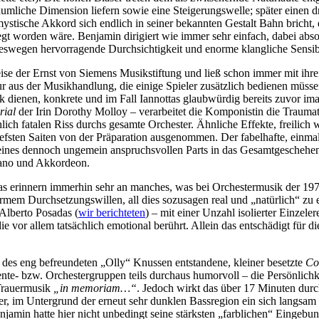
 räumliche Dimension liefern sowie eine Steigerungswelle; später eine
ische Akkord sich endlich in seiner bekannten Gestalt Bahn bricht, erw
legt worden wäre. Benjamin dirigiert wie immer sehr einfach, dabei abso
eswegen hervorragende Durchsichtigkeit und enorme klangliche Sensibil
eise der Ernst von Siemens Musikstiftung und ließ schon immer mit ihre
nur aus der Musikhandlung, die einige Spieler zusätzlich bedienen müss
ck dienen, konkrete und im Fall Iannottas glaubwürdig bereits zuvor i
rial
der Irin Dorothy Molloy – verarbeitet die Komponistin die Trauma
ch fatalen Riss durchs gesamte Orchester. Ähnliche Effekte, freilich 
tiefsten Saiten von der Präparation ausgenommen. Der fabelhafte, einm
on seines dennoch ungemein anspruchsvollen Parts in das Gesamtgeschehe
iano und Akkordeon.
tas erinnern immerhin sehr an manches, was bei Orchestermusik der 197
ormem Durchsetzungswillen, all dies sozusagen real und „natürlich“ zu
 Alberto Posadas (
wir berichteten
) – mit einer Unzahl isolierter Einzel
ie vor allem tatsächlich emotional berührt. Allein das entschädigt für 
 des eng befreundeten „Olly“ Knussen entstandene, kleiner besetzte
Co
mente- bzw. Orchestergruppen teils durchaus humorvoll – die Persönlich
 Trauermusik
„in memoriam…“
. Jedoch wirkt das über 17 Minuten durc
cher, im Untergrund der erneut sehr dunklen Bassregion ein sich langsam
jamin hatte hier nicht unbedingt seine stärksten „farblichen“ Eingebu