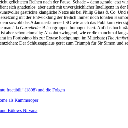
icht gelichteten Reihen nach der Pause. Schade – denn gerade jetzt wi
ient sich gnadenlos, aber auch mit unvergleichlicher Intelligenz in de
unstvoller gestrickte klangliche Netze als bei Philip Glass & Co. Und
dersetzung mit der Entwicklung der freilich immer noch tonalen Harmonik
dem sowohl das Adams-erfahrene LSO wie auch das Publikum vierzig M
wie man à la
Gurrelieder
Bläsergruppen homogenisiert. Auf das hochpräzi
gie ist aber schon einmalig: Absolut zwingend, wie er die manchmal la
rat im Fortissimo bis zur Extase hochpumpt, im Mittelsatz (
The Amfor
entziehen: Der Schlussapplaus gerät zum Triumph für Sir Simon und s
u fractibili“ (1898) und die Folgen
Salome als Kammeroper
s und Bülows Nirvana