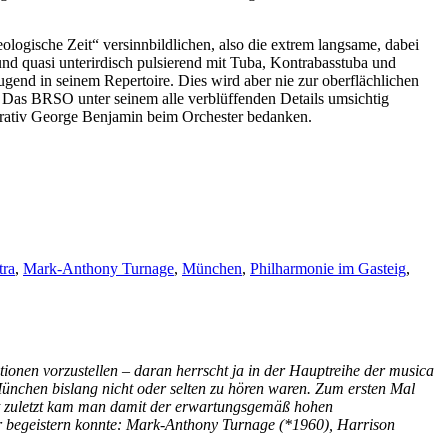
eologische Zeit“ versinnbildlichen, also die extrem langsame, dabei
und quasi unterirdisch pulsierend mit Tuba, Kontrabasstuba und
gend in seinem Repertoire. Dies wird aber nie zur oberflächlichen
 Das BRSO unter seinem alle verblüffenden Details umsichtig
strativ George Benjamin beim Orchester bedanken.
ra
,
Mark-Anthony Turnage
,
München
,
Philharmonie im Gasteig
,
tionen vorzustellen – daran herrscht ja in der Hauptreihe der musica
ünchen bislang nicht oder selten zu hören waren. Zum ersten Mal
ht zuletzt kam man damit der erwartungsgemäß hohen
r begeistern konnte: Mark-Anthony Turnage (*1960), Harrison