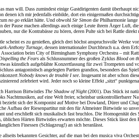
as man will. Dass zumindest einige Gastdirigenten damit überhaupt nic
, von denen ich mir jedenfalls einbilde, dort ein einigermaßen durchsic
g zum
no go
erklärt hätte. Und obwohl
Sir Simon
die Philharmonie lange
 der Pause machen allerdings auch einige Leute ihrem Ärger Luft, die
en, nur die Kontrabässe zu hören, deren Pulte sich bei Rattle direkt 
tle scheint es zu genießen, gleich drei höchst anspruchsvolle Werke v
ark-Anthony Turnage
, dessen internationaler Durchbruch u.a. dem Er
n Association beim City of Birmingham Symphony Orchestra – mit Rattle
Dispelling the Fears
als Schlussnummer des großen Zyklus
Blood on t
h etwas künstlich aufgeblähte Konzertfassung für zwei Trompeten und v
hluss antagonistisch angelegten Partien grandios, besonders das Spiel m
enkonzert
Nobody knows de trouble I see
. Insgesamt ist aber schon die
inierend zelebriert wird. Jeder noch so kleine Effekt „sitzt“ punktgen
ch Harrison Birtwistles
The Shadow of Night
(2001). Das Stück ist nat
óks Nachtmusiken, auf eine Welt freier, scheinbar unkontrollierbarer Na
i bezieht sich der Komponist auf Motive bei Dowland, Dürer und Chapma
che Aufbau der Riesenpartitur mit den für Altmeister Birtwistle so un
ant und erschließt sich musikalisch fast bruchlos. Die Homogenität de
 üblichen Härten Birtwistles erwarten möchte. Dieses Stück lässt den
langlichen Finessen (Schlagzeug!) an sich heranlässt.
 allseits bekannten Gesichter, auf die man bei den musica viva Orcheste