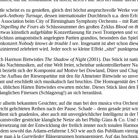
tle scheint es zu genießen, gleich drei höchst anspruchsvolle Werke v
ark-Anthony Turnage
, dessen internationaler Durchbruch u.a. dem Er
n Association beim City of Birmingham Symphony Orchestra – mit Rattle
Dispelling the Fears
als Schlussnummer des großen Zyklus
Blood on t
h etwas künstlich aufgeblähte Konzertfassung für zwei Trompeten und v
hluss antagonistisch angelegten Partien grandios, besonders das Spiel m
enkonzert
Nobody knows de trouble I see
. Insgesamt ist aber schon die
inierend zelebriert wird. Jeder noch so kleine Effekt „sitzt“ punktgen
ch Harrison Birtwistles
The Shadow of Night
(2001). Das Stück ist nat
óks Nachtmusiken, auf eine Welt freier, scheinbar unkontrollierbarer Na
i bezieht sich der Komponist auf Motive bei Dowland, Dürer und Chapma
che Aufbau der Riesenpartitur mit den für Altmeister Birtwistle so un
ant und erschließt sich musikalisch fast bruchlos. Die Homogenität de
 üblichen Härten Birtwistles erwarten möchte. Dieses Stück lässt den
langlichen Finessen (Schlagzeug!) an sich heranlässt.
 allseits bekannten Gesichter, auf die man bei den musica viva Orcheste
icht gelichteten Reihen nach der Pause. Schade – denn gerade jetzt wi
ient sich gnadenlos, aber auch mit unvergleichlicher Intelligenz in de
unstvoller gestrickte klangliche Netze als bei Philip Glass & Co. Und
dersetzung mit der Entwicklung der freilich immer noch tonalen Harmonik
dem sowohl das Adams-erfahrene LSO wie auch das Publikum vierzig M
wie man à la
Gurrelieder
Bläsergruppen homogenisiert. Auf das hochpräzi