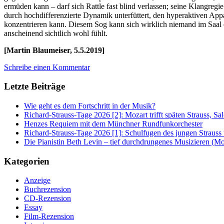
ermüden kann – darf sich Rattle fast blind verlassen; seine Klangre
durch hochdifferenzierte Dynamik unterfüttert, den hyperaktiven Appa
konzentrieren kann. Diesem Sog kann sich wirklich niemand im Saal 
anscheinend sichtlich wohl fühlt.
[Martin Blaumeiser, 5.5.2019]
Schreibe einen Kommentar
Letzte Beiträge
Wie geht es dem Fortschritt in der Musik?
Richard-Strauss-Tage 2026 [2]: Mozart trifft späten Strauss, 
Henzes Requiem mit dem Münchner Rundfunkorchester
Richard-Strauss-Tage 2026 [1]: Schulfugen des jungen Straus
Die Pianistin Beth Levin – tief durchdrungenes Musizieren (Mo
Kategorien
Anzeige
Buchrezension
CD-Rezension
Essay
Film-Rezension