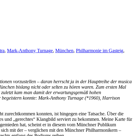
ra
,
Mark-Anthony Turnage
,
München
,
Philharmonie im Gasteig
,
tionen vorzustellen – daran herrscht ja in der Hauptreihe der musica
ünchen bislang nicht oder selten zu hören waren. Zum ersten Mal
ht zuletzt kam man damit der erwartungsgemäß hohen
r begeistern konnte: Mark-Anthony Turnage (*1960), Harrison
ht zurechtkommen konnten, ist hingegen eine Tatsache. Über die
htiges und „gerechtes“ Klangbild serviert zu bekommen. Meine Karte für
 gemieden hat, scheint er in diesem vom Münchner Publikum
 sich mit der – verglichen mit den Münchner Philharmonikern –
rechts entlang des Podiums reihen.