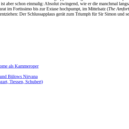
gie ist aber schon einmalig: Absolut zwingend, wie er die manchmal la
rat im Fortissimo bis zur Extase hochpumpt, im Mittelsatz (
The Amfor
entziehen: Der Schlussapplaus gerät zum Triumph für Sir Simon und s
Salome als Kammeroper
s und Bülows Nirvana
zart, Tiessen, Schubert)