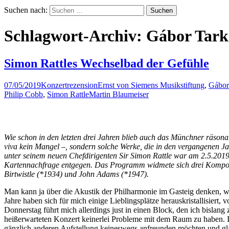
Suchen nach:
Schlagwort-Archiv: Gábor Tark
Simon Rattles Wechselbad der Gefühle
07/05/2019
Konzertrezension
Ernst von Siemens Musikstiftung
,
Gábor
Philip Cobb
,
Simon Rattle
Martin Blaumeiser
Wie schon in den letzten drei Jahren blieb auch das Münchner räsonan
viva kein Mangel –, sondern solche Werke, die in den vergangenen J
unter seinem neuen Chefdirigenten Sir Simon Rattle war am 2.5.20
Kartennachfrage entgegen. Das Programm widmete sich drei Komponis
Birtwistle (*1934) und John Adams (*1947).
Man kann ja über die Akustik der Philharmonie im Gasteig denken, w
Jahre haben sich für mich einige Lieblingsplätze herauskristallisiert
Donnerstag führt mich allerdings just in einen Block, den ich bislan
heißerwarteten Konzert keinerlei Probleme mit dem Raum zu haben. In
gänzlich anderen Aufstellung keineswegs anfreunden möchten und glaub