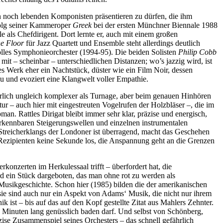
on noch lebenden Komponisten präsentieren zu dürfen, die ihm
folg seiner Kammeroper
Greek
bei der ersten Münchner Biennale 1988
 als Chefdirigent. Dort lernte er, auch mit einem großen
he Floor
für Jazz Quartett und Ensemble steht allerdings deutlich
olles Symphonieorchester (1994-95). Die beiden Solisten
Philip Cobb
it – scheinbar – unterschiedlichen Distanzen; wo’s jazzig wird, ist
ses Werk eher ein Nachtstück, düster wie ein Film Noir, dessen
au und evoziert eine Klangwelt voller Empathie.
ürlich ungleich komplexer als Turnage, aber beim genauen Hinhören
tur – auch hier mit eingestreuten Vogelrufen der Holzbläser –, die im
n. Rattles Dirigat bleibt immer sehr klar, präzise und energisch,
verkennbaren Steigerungswellen und einzelnen instrumentalen
s Streicherklangs der Londoner ist überragend, macht das Geschehen
 Rezipienten keine Sekunde los, die Anspannung geht an die Grenzen
rkonzerten im Herkulessaal trifft – überfordert hat, die
rd ein Stück dargeboten, das man ohne rot zu werden als
r Musikgeschichte. Schon hier (1985) bilden die der amerikanischen
 sie sind auch nur ein Aspekt von Adams‘ Musik, die nicht nur ihrem
 ist – bis auf das auf den Kopf gestellte Zitat aus Mahlers Zehnter.
inuten lang genüsslich baden darf. Und selbst von Schönberg,
se Zusammenspiel seines Orchesters – das schnell gefährlich