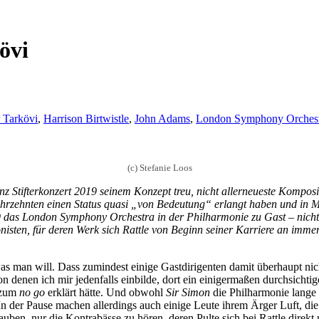
övi
 Tarkövi
,
Harrison Birtwistle
,
John Adams
,
London Symphony Orchest
(c) Stefanie Loos
z Stifterkonzert 2019 seinem Konzept treu, nicht allerneueste Komposi
ahrzehnten einen Status quasi „von Bedeutung“ erlangt haben und in M
19 das London Symphony Orchestra in der Philharmonie zu Gast – nic
ten, für deren Werk sich Rattle von Beginn seiner Karriere an imme
as man will. Dass zumindest einige Gastdirigenten damit überhaupt nic
, von denen ich mir jedenfalls einbilde, dort ein einigermaßen durchsic
g zum
no go
erklärt hätte. Und obwohl
Sir Simon
die Philharmonie lange
 der Pause machen allerdings auch einige Leute ihrem Ärger Luft, die
en, nur die Kontrabässe zu hören, deren Pulte sich bei Rattle direkt 