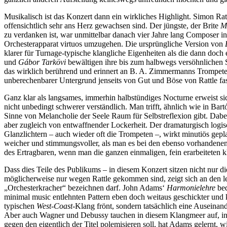
Musikalisch ist das Konzert dann ein wirkliches Highlight. Simon Rat
offensichtlich sehr ans Herz gewachsen sind. Der jüngste, der Brite
M
zu verdanken ist, war unmittelbar danach vier Jahre lang Composer i
Orchesterapparat virtuos umzugehen. Die ursprüngliche Version von
klarer für Turnage-typische klangliche Eigenheiten als die dann doc
und
Gábor Tarkövi
bewältigen ihre bis zum halbwegs versöhnlichen Sc
das wirklich berührend und erinnert an B. A. Zimmermanns Trompet
unberechenbarer Untergrund jenseits von Gut und Böse von Rattle fasz
Ganz klar als langsames, immerhin halbstündiges Nocturne erweist si
nicht unbedingt schwerer verständlich. Man trifft, ähnlich wie in Bart
Sinne von Melancholie der Seele Raum für Selbstreflexion gibt. Dabe
aber zugleich von entwaffnender Lockerheit. Der dramaturgisch logis
Glanzlichtern – auch wieder oft die Trompeten –, wirkt minutiös gepl
weicher und stimmungsvoller, als man es bei den ebenso vorhandenen,
des Ertragbaren, wenn man die ganzen einmaligen, fein erarbeiteten k
Dass dies Teile des Publikums – in diesem Konzert sitzen nicht nur die
möglicherweise nur wegen Rattle gekommen sind, zeigt sich an den le
„Orchesterkracher“ bezeichnen darf. John Adams‘
Harmonielehre
bed
minimal music entlehnten Pattern eben doch weitaus geschickter und k
typischen
West-Coast
-Klang frönt, sondern tatsächlich eine Auseinan
Aber auch Wagner und Debussy tauchen in diesem Klangmeer auf, in
gegen den eigentlich der Titel polemisieren soll, hat Adams gelernt, 