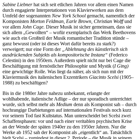
Sabine Liebner
hat sich seit etlichen Jahren vor allem einen Namen
durch engagierte Interpretationen von Klavierwerken aus dem
Umfeld der sogenannten
New York School
gemacht, namentlich der
Komponisten
Morton Feldman, Earle Brown, Christian Wolff
und
vor allem
John Cage.
Dieser Musik ist sicher gemeinsam, dass sie
sich allem „Gewollten“ – wofür exemplarisch das Werk Beethovens
wie auch ein Großteil der Musik romantischer Tradition stünde –
ganz bewusst (oder ist dieses Wort dafür bereits zu stark?)
verweigert; nur eine Form der
„Ablehnung des künstlerisch sich
ausdrückenden Subjekts als kompositorische Instanz“
(Federico
Celestini) in den 1950ern. Außerdem spielt nicht nur bei Cage die
Beschäftigung mit fernöstlicher Philosophie und Mystik (
I Ging)
eine gewichtige Rolle. Was liegt da näher, als sich nun mit der
Klaviermusik des italienischen Exzentrikers
Giacinto Scelsi
(1905–
1988) zu beschäftigen?
Bis in die 1980er Jahre nahezu unbekannt, erlangte der
wohlhabende, italienische Adlige – der nur sporadisch unterrichtet
wurde, sich selbst mehr als
Medium
denn als Komponist sah – durch
hochrangige Darbietungen auf internationalen Festivals noch kurz
vor seinem Tod fast Kultstatus. Man unterscheidet bei Scelsi zwei
Schaffensphasen: vor und nach einer veritablen psychischen Krise
an der Wende der späten 1940er zu den 1950er Jahren. Nur die
Werke ab 1952 sah der Komponist als „eigentlich“ an. Tatsächlich
hielt Scelsi – zumindest in dieser 2. Periode – die Musik in seinem