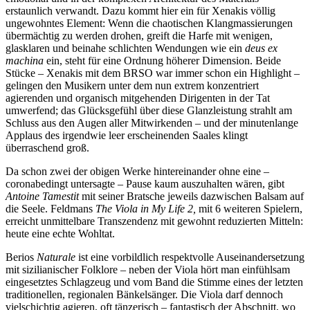
erstaunlich verwandt. Dazu kommt hier ein für Xenakis völlig
ungewohntes Element: Wenn die chaotischen Klangmassierungen
übermächtig zu werden drohen, greift die Harfe mit wenigen,
glasklaren und beinahe schlichten Wendungen wie ein
deus ex
machina
ein, steht für eine Ordnung höherer Dimension. Beide
Stücke – Xenakis mit dem BRSO war immer schon ein Highlight –
gelingen den Musikern unter dem nun extrem konzentriert
agierenden und organisch mitgehenden Dirigenten in der Tat
umwerfend; das Glücksgefühl über diese Glanzleistung strahlt am
Schluss aus den Augen aller Mitwirkenden – und der minutenlange
Applaus des irgendwie leer erscheinenden Saales klingt
überraschend groß.
Da schon zwei der obigen Werke hintereinander ohne eine –
coronabedingt untersagte – Pause kaum auszuhalten wären, gibt
Antoine Tamestit
mit seiner Bratsche jeweils dazwischen Balsam auf
die Seele. Feldmans
The Viola in My Life 2,
mit 6 weiteren Spielern,
erreicht unmittelbare Transzendenz mit gewohnt reduzierten Mitteln:
heute eine echte Wohltat.
Berios
Naturale
ist eine vorbildlich respektvolle Auseinandersetzung
mit sizilianischer Folklore – neben der Viola hört man einfühlsam
eingesetztes Schlagzeug und vom Band die Stimme eines der letzten
traditionellen, regionalen Bänkelsänger. Die Viola darf dennoch
vielschichtig agieren, oft tänzerisch – fantastisch der Abschnitt, wo