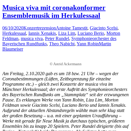
Musica viva mit coronakonformer
Ensemblemusik im Herkulessaal
06/10/2020
Konzertrezension
Antoine Tamestit
,
Giacinto Scelsi
,
Herkulessaal
,
Iannis Xenakis
,
Liza Lim
,
Luciano Berio
,
Morton
Feldman
,
musica viva
,
Peter Rundel
,
Symphonieorchester des
Bayerischen Rundfunks
,
Theo Nabicht
,
Yann Robin
Martin
Blaumeiser
© Astrid Ackermann
Am Freitag, 2.10.2020 gab es um 18 bzw. 21 Uhr – wegen der
Coronabestimmungen (Lüften, Zeitbegrenzung für einzelne
Programme etc.) – gleich zwei Konzerte der musica viva im
Münchner Herkulessaal; der erste Auftritt des Symphonieorchesters
des Bayerischen Rundfunks am „Stammplatz“ seit der erzwungenen
Pause. Es erklangen Werke von Yann Robin, Liza Lim, Morton
Feldman sowie Giacinto Scelsi, Luciano Berio und Iannis Xenakis.
Aufgrund der aktuellen Abstandsregeln wählte man sehr klug statt
der großen Besetzung – u.a. mit einer geplanten Uraufführung –
Werke mit gerade für Neue Musik ja durchaus typischen, größeren
Ensembles bis zu knapp 20 Spielern. Peter Rundel dirigierte (bis auf