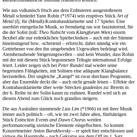
Wie aus vulkanisch frisch aus dem Erdinneren ausgestoßenem
Metall schmiedet Yann Robin (*1974) sein eruptives Stück
Art of
Metal (I),
für (Metall)-Kontrabassklarinette und 17 Spieler. Eine
unerhört energetische Musik, so fremdartig rau wie faszinierend, für
die der Solist (toll:
Theo Nabicht
vom
Klangforum Wien
) enorm
flexibel alle nur erdenklichen Spieltechniken – auch mit der Stimme
hineinsingend bzw. -schreiend – erforscht, dabei ständig wie ein
Getriebener von den ihn umgebenden Urgewalten bedrängt wird.
Atemberaubende Steigerungswellen – und kein Wunder, dass Robin
mit der mit diesem Stück begonnenen Trilogie international Erfolge
feiert. Leider zeigen sich bei
Peter Rundel
mal wieder seine
begrenzten Fähigkeiten, mit Solisten eine adäquate Klangbalance
herzustellen. Der ungleiche „Kampf“ ist zwar durchaus Programm,
aber das Ensemble deckt die – auch nicht gerade leisen – Effekte der
Kontrabassklarinette über weite Strecken gnadenlos zu: Bereits in
der 6. Reihe ist der Solist kaum zu erahnen. Rundel wird sich an
diesem Abend zum Glück noch grandios steigern.
Die aus Australien stammende
Liza Lim
(*1966) ist mit ihrer Musik
immer auch politisch – oft, wie im zwei Jahre alten, fünfsätzigen
Stück
Extinction Events and Dawn Chorus
werden
performanceartig szenische Elemente eingeflochten. So kommt
Konzertmeister
Anton Barakhovsky
– er spielt hier entschlossen und
virtuos die Hauptrolle – nach Gekratze aus dem Off im 1. Satz