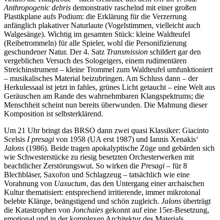
Anthropogenic debris
demonstrativ raschelnd mit einer großen
Plastikplane aufs Podium: die Erklärung für die Verzerrung
anfänglich plakativer Naturlaute (Vogelstimmen, vielleicht auch
Walgesänge). Wichtig im gesamten Stück: kleine Waldteufel
(Reibetrommeln) für alle Spieler, wohl die Personifizierung
geschundener Natur. Der 4. Satz
Transmission
schildert gar den
vergeblichen Versuch des Sologeigers, einem rudimentären
Streichinstrument – kleine Trommel zum Waldteufel umfunktioniert
– musikalisches Material beizubringen. Am Schluss dann – der
Herkulessaal ist jetzt in fahles, grünes Licht getaucht – eine Welt aus
Geräuschen am Rande des wahrnehmbaren Klangspektrums; die
Menschheit scheint nun bereits überwunden. Die Mahnung dieser
Komposition ist selbsterklärend.
Um 21 Uhr bringt das BRSO dann zwei quasi Klassiker: Giacinto
Scelsis
I presagi
von 1958 (UA erst 1987) und Iannis Xenakis‘
Jalons
(1986). Beide tragen apokalyptische Züge und gebärden sich
wie Schwesterstücke zu riesig besetzten Orchesterwerken mit
beachtlicher Zerstörungswut. So wirken die
Presagi
– für 8
Blechbläser, Saxofon und Schlagzeug – tatsächlich wie eine
Vorahnung von
Uaxuctum
, das den Untergang einer archaischen
Kultur thematisiert: entsprechend irritierende, immer mikrotonal
belebte Klänge, beängstigend und schön zugleich.
Jalons
überträgt
die Katastrophen von
Jonchaies
gekonnt auf eine 15er-Besetzung,
emotional und in der komplexen Architektur des Materials