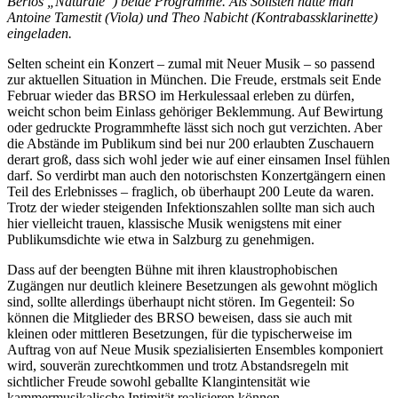
Berios „Naturale“) beide Programme. Als Solisten hatte man
Antoine Tamestit (Viola) und Theo Nabicht (Kontrabassklarinette)
eingeladen.
Selten scheint ein Konzert – zumal mit Neuer Musik – so passend
zur aktuellen Situation in München. Die Freude, erstmals seit Ende
Februar wieder das BRSO im Herkulessaal erleben zu dürfen,
weicht schon beim Einlass gehöriger Beklemmung. Auf Bewirtung
oder gedruckte Programmhefte lässt sich noch gut verzichten. Aber
die Abstände im Publikum sind bei nur 200 erlaubten Zuschauern
derart groß, dass sich wohl jeder wie auf einer einsamen Insel fühlen
darf. So verdirbt man auch den notorischsten Konzertgängern einen
Teil des Erlebnisses – fraglich, ob überhaupt 200 Leute da waren.
Trotz der wieder steigenden Infektionszahlen sollte man sich auch
hier vielleicht trauen, klassische Musik wenigstens mit einer
Publikumsdichte wie etwa in Salzburg zu genehmigen.
Dass auf der beengten Bühne mit ihren klaustrophobischen
Zugängen nur deutlich kleinere Besetzungen als gewohnt möglich
sind, sollte allerdings überhaupt nicht stören. Im Gegenteil: So
können die Mitglieder des BRSO beweisen, dass sie auch mit
kleinen oder mittleren Besetzungen, für die typischerweise im
Auftrag von auf Neue Musik spezialisierten Ensembles komponiert
wird, souverän zurechtkommen und trotz Abstandsregeln mit
sichtlicher Freude sowohl geballte Klangintensität wie
kammermusikalische Intimität realisieren können.