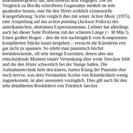
auseinandergesetzt hat, anscheinend sehr entgegen. Die im
Vergleich zu
Bot-Ba
schrofferen Gegensätze meißelt sie teils
gnadenlos heraus, eine für den Hörer wirklich existenzielle
Klangerfahrung: Scelsi verglich dies mit seiner
Action Music
(1955),
eine Anspielung auf das
action painting
(Jackson Pollock) des
amerikanischen, abstrakten Expressionismus. Liebner hat allerdings
auch bei dieser Suite Probleme mit der schieren Länge (> 38 Min.!).
Einen großen Bogen – den die erst nachträglich vom Komponisten
kompilierten Stücke kaum hergeben – versucht die Künstlerin erst
gar nicht zu spannen. So erlebt man pianistisch höchst
beeindruckende, oft sehr strenge Exerzitien, denen aber das
entscheidende Moment totaler Versenkung über weite Strecken fehlt
und die den Hörer schwerlich bei der Stange halten. Die
Aufnahmetechnik hebt den klaren, harten Klang der Pianistin eher
noch hervor, was dem Verständnis Scelsis von Räumlichkeit wenig
zugutekommt, ist aber ansonsten vorzüglich. Dies gilt auch für den
sehr detaillierten Booklettext von Friedrich Jaecker.