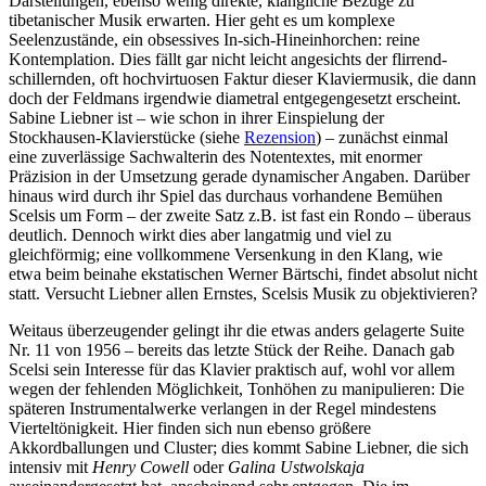
Darstellungen, ebenso wenig direkte, klangliche Bezüge zu
tibetanischer Musik erwarten. Hier geht es um komplexe
Seelenzustände, ein obsessives In-sich-Hineinhorchen: reine
Kontemplation. Dies fällt gar nicht leicht angesichts der flirrend-
schillernden, oft hochvirtuosen Faktur dieser Klaviermusik, die dann
doch der Feldmans irgendwie diametral entgegengesetzt erscheint.
Sabine Liebner ist – wie schon in ihrer Einspielung der
Stockhausen-Klavierstücke (siehe
Rezension
) – zunächst einmal
eine zuverlässige Sachwalterin des Notentextes, mit enormer
Präzision in der Umsetzung gerade dynamischer Angaben. Darüber
hinaus wird durch ihr Spiel das durchaus vorhandene Bemühen
Scelsis um Form – der zweite Satz z.B. ist fast ein Rondo – überaus
deutlich. Dennoch wirkt dies aber langatmig und viel zu
gleichförmig; eine vollkommene Versenkung in den Klang, wie
etwa beim beinahe ekstatischen Werner Bärtschi, findet absolut nicht
statt. Versucht Liebner allen Ernstes, Scelsis Musik zu objektivieren?
Weitaus überzeugender gelingt ihr die etwas anders gelagerte Suite
Nr. 11 von 1956 – bereits das letzte Stück der Reihe. Danach gab
Scelsi sein Interesse für das Klavier praktisch auf, wohl vor allem
wegen der fehlenden Möglichkeit, Tonhöhen zu manipulieren: Die
späteren Instrumentalwerke verlangen in der Regel mindestens
Vierteltönigkeit. Hier finden sich nun ebenso größere
Akkordballungen und Cluster; dies kommt Sabine Liebner, die sich
intensiv mit
Henry Cowell
oder
Galina Ustwolskaja