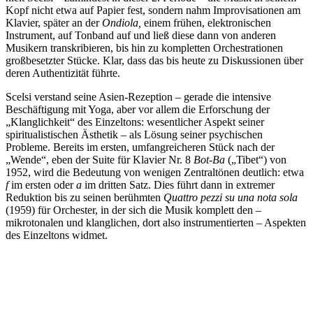
Kopf nicht etwa auf Papier fest, sondern nahm Improvisationen am
Klavier, später an der
Ondiola,
einem frühen, elektronischen
Instrument, auf Tonband auf und ließ diese dann von anderen
Musikern transkribieren, bis hin zu kompletten Orchestrationen
großbesetzter Stücke. Klar, dass das bis heute zu Diskussionen über
deren Authentizität führte.
Scelsi verstand seine Asien-Rezeption – gerade die intensive
Beschäftigung mit Yoga, aber vor allem die Erforschung der
„Klanglichkeit“ des Einzeltons: wesentlicher Aspekt seiner
spiritualistischen Ästhetik – als Lösung seiner psychischen
Probleme. Bereits im ersten, umfangreicheren Stück nach der
„Wende“, eben der Suite für Klavier Nr. 8
Bot-Ba
(„Tibet“) von
1952, wird die Bedeutung von wenigen Zentraltönen deutlich: etwa
f
im ersten oder
a
im dritten Satz. Dies führt dann in extremer
Reduktion bis zu seinen berühmten
Quattro pezzi su una nota sola
(1959) für Orchester, in der sich die Musik komplett den –
mikrotonalen und klanglichen, dort also instrumentierten – Aspekten
des Einzeltons widmet.