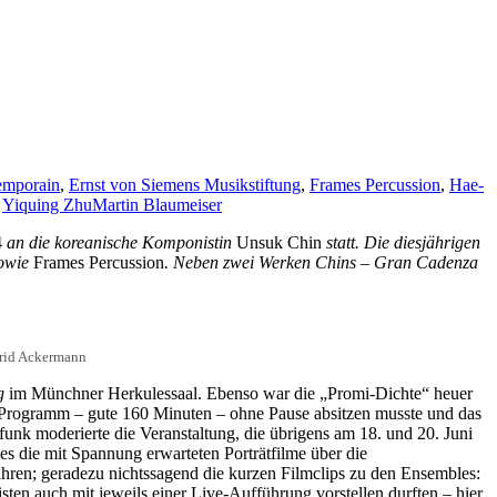
emporain
,
Ernst von Siemens Musikstiftung
,
Frames Percussion
,
Hae-
,
Yiquing Zhu
Martin Blaumeiser
4
an die koreanische Komponistin
Unsuk Chin
statt. Die diesjährigen
owie
Frames Percussion
. Neben zwei Werken Chins –
Gran Cadenza
trid Ackermann
g
im Münchner Herkulessaal. Ebenso war die „Promi-Dichte“ heuer
nge Programm – gute 160 Minuten – ohne Pause absitzen musste und das
k moderierte die Veranstaltung, die übrigens am 18. und 20. Juni
b es die mit Spannung erwarteten Porträtfilme über die
n Jahren; geradezu nichtssagend die kurzen Filmclips zu den Ensembles:
ten auch mit jeweils einer Live-Aufführung vorstellen durften – hier