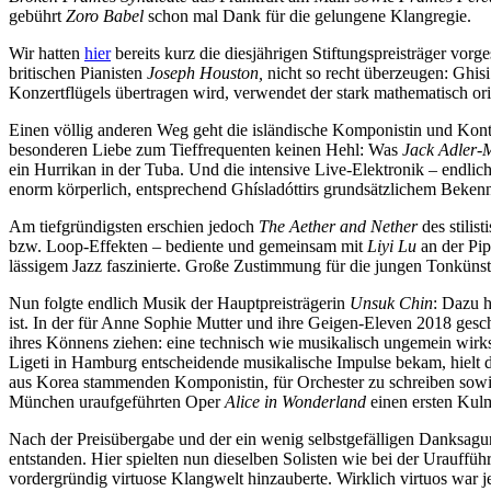
gebührt
Zoro Babel
schon mal Dank für die gelungene Klangregie.
Wir hatten
hier
bereits kurz die diesjährigen Stiftungspreisträger vorges
britischen Pianisten
Joseph Houston,
nicht so recht überzeugen: Ghisi
Konzertflügels übertragen wird, verwendet der stark mathematisch ori
Einen völlig anderen Weg geht die isländische Komponistin und Kont
besonderen Liebe zum Tieffrequenten keinen Hehl: Was
Jack Adler
ein Hurrikan in der Tuba. Und die intensive Live-Elektronik – endlich
enorm körperlich, entsprechend Ghísladóttirs grundsätzlichem Beken
Am tiefgründigsten erschien jedoch
The Aether and Nether
des stilis
bzw. Loop-Effekten – bediente und gemeinsam mit
Liyi Lu
an der Pip
lässigem Jazz faszinierte. Große Zustimmung für die jungen Tonküns
Nun folgte endlich Musik der Hauptpreisträgerin
Unsuk Chi
n
: Dazu 
ist. In der für Anne Sophie Mutter und ihre Geigen-Eleven 2018 ges
ihres Könnens ziehen: eine technisch wie musikalisch ungemein wir
Ligeti in Hamburg entscheidende musikalische Impulse bekam, hielt d
aus Korea stammenden Komponistin, für Orchester zu schreiben sowie
München uraufgeführten Oper
Alice in Wonderland
einen ersten Kulm
Nach der Preisübergabe und der ein wenig selbstgefälligen Danksagu
entstanden. Hier spielten nun dieselben Solisten wie bei der Urauffü
vordergründig virtuose Klangwelt hinzauberte. Wirklich virtuos war