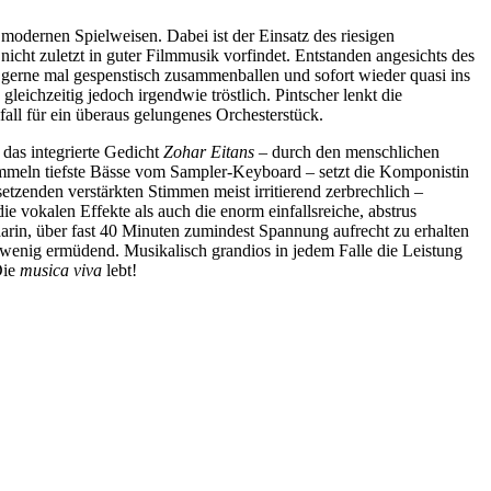
modernen Spielweisen. Dabei ist der Einsatz des riesigen
cht zuletzt in guter Filmmusik vorfindet. Entstanden angesichts des
 gerne mal gespenstisch zusammenballen und sofort wieder quasi ins
, gleichzeitig jedoch irgendwie tröstlich. Pintscher lenkt die
all für ein überaus gelungenes Orchesterstück.
f das integrierte Gedicht
Zohar Eitans
– durch den menschlichen
mmeln tiefste Bässe vom Sampler-Keyboard – setzt die Komponistin
setzenden verstärkten Stimmen meist irritierend zerbrechlich –
e vokalen Effekte als auch die enorm einfallsreiche, abstrus
darin, über fast 40 Minuten zumindest Spannung aufrecht zu erhalten
 wenig ermüdend. Musikalisch grandios in jedem Falle die Leistung
Die
musica viva
lebt!