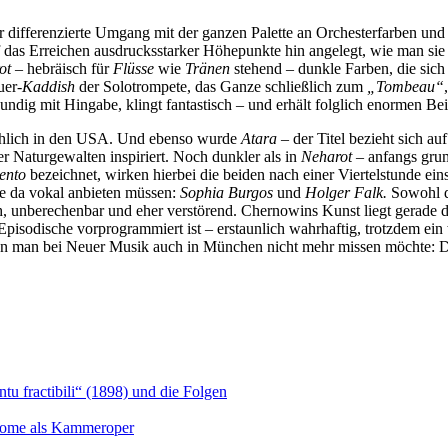
 differenzierte Umgang mit der ganzen Palette an Orchesterfarben und 
das Erreichen ausdrucksstarker Höhepunkte hin angelegt, wie man sie ni
ot
– hebräisch für
Flüsse
wie
Tränen
stehend – dunkle Farben, die sich
uer-
Kaddish
der Solotrompete, das Ganze schließlich zum
„Tombeau“
g mit Hingabe, klingt fantastisch – und erhält folglich enormen Beif
chlich in den USA. Und ebenso wurde
Atara
– der Titel bezieht sich au
r Naturgewalten inspiriert. Noch dunkler als in
Neharot
– anfangs gru
ento
bezeichnet, wirken hierbei die beiden nach einer Viertelstunde ein
sie da vokal anbieten müssen:
Sophia Burgos
und
Holger Falk.
Sowohl di
ch, unberechenbar und eher verstörend. Chernowins Kunst liegt gerade 
pisodische vorprogrammiert ist – erstaunlich wahrhaftig, trotzdem ein
den man bei Neuer Musik auch in München nicht mehr missen möchte: 
u fractibili“ (1898) und die Folgen
Salome als Kammeroper