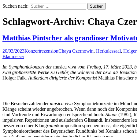
Suchen nach:
Schlagwort-Archiv: Chaya Cze
Matthias Pintscher als grandioser Motiv
20/03/2023
Konzertrezension
Chaya Czernowin
,
Herkulessaal
,
Holger
Blaumeiser
Im Symphoniekonzert der
musica viva
vom Freitag, 17. März 2023, b
zwei großbesetzte Werke zu Gehör, die während der bzw. als Reakti
Holger Falk
. Außerdem dirigierte der Komponist
Matthias Pintscher
s
Die Besucherzahlen der
musica viva
Symphoniekonzerte im Münchner 
Klänge scheint wieder ungebrochen. Wenn dann noch der Komponist
sind Vorfreude und Erwartungen entsprechend hoch.
Shaar
(1982), f
impulsiven Repetitionen und ausladenden Glissandi. Insbesondere letzt
besser von einer Klang
raum
komposition sprechen muss, die eigentlic
Symphonieorchester des Bayerischen Rundfunks bei Xenakis schon imm
von Anfang an begeistern: ein genüsslicher Klangschauer.