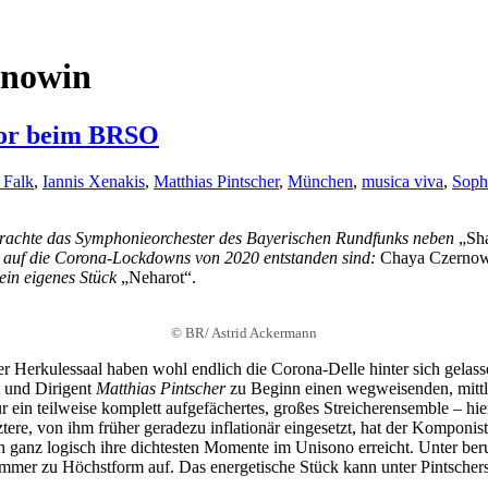
rnowin
ator beim BRSO
 Falk
,
Iannis Xenakis
,
Matthias Pintscher
,
München
,
musica viva
,
Soph
rachte das
Symphonieorchester des Bayerischen Rundfunks neben
„Sh
on auf die Corona-Lockdowns von 2020 entstanden sind:
Chaya Czernow
ein eigenes Stück
„Neharot“.
© BR/ Astrid Ackermann
Herkulessaal haben wohl endlich die Corona-Delle hinter sich gelas
 und Dirigent
Matthias Pintscher
zu Beginn einen wegweisenden, mittl
ür ein teilweise komplett aufgefächertes, großes Streicherensemble – hier
ere, von ihm früher geradezu inflationär eingesetzt, hat der Komponist
h ganz logisch ihre dichtesten Momente im Unisono erreicht. Unter ber
er zu Höchstform auf. Das energetische Stück kann unter Pintschers s