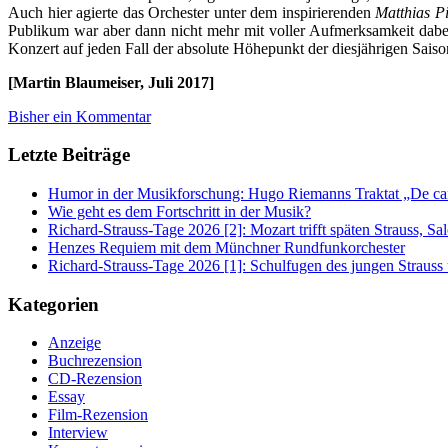
Auch hier agierte das Orchester unter dem inspirierenden
Matthias P
Publikum war aber dann nicht mehr mit voller Aufmerksamkeit dab
Konzert auf jeden Fall der absolute Höhepunkt der diesjährigen Sai
[Martin Blaumeiser, Juli 2017]
Bisher ein Kommentar
Letzte Beiträge
Humor in der Musikforschung: Hugo Riemanns Traktat „De cant
Wie geht es dem Fortschritt in der Musik?
Richard-Strauss-Tage 2026 [2]: Mozart trifft späten Strauss, 
Henzes Requiem mit dem Münchner Rundfunkorchester
Richard-Strauss-Tage 2026 [1]: Schulfugen des jungen Straus
Kategorien
Anzeige
Buchrezension
CD-Rezension
Essay
Film-Rezension
Interview