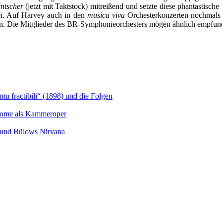
intscher
(jetzt mit Taktstock) mitreißend und setzte diese phantastisch
ei. Auf Harvey auch in den
musica viva
Orchesterkonzerten nochmals 
son. Die Mitglieder des BR-Symphonieorchesters mögen ähnlich empfun
u fractibili“ (1898) und die Folgen
Salome als Kammeroper
s und Bülows Nirvana