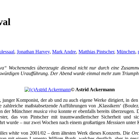
val
lessaal
,
Jonathan Harvey
,
Mark Andre
,
Matthias Pintscher
,
München
,
a“ Wochenendes überzeugte diesmal nicht nur durch eine Zusammenha
reiswürdigen Uraufführung. Der Abend wurde einmal mehr zum Triumph
©
Astrid Ackermann
r, junger Komponist, der ab und zu auch eigene Werke dirigiert, in den
 zahlreiche maßstabsetzende Aufführungen von ‚Klassikern‘ (Boule
ten der Münchner
musica viva
konnte er ebenfalls bereits überzeugen.
ter, das von Pintscher mit traumwandlerischer Sicherheit und sic
führt wurde – nur zwei Wochen nach einem großartigen
Messiaen
unter 
ilies white
von 2001/02 – dem ältesten Werk dieses Konzerts. Die
Orc
arman mit einem Lamento
William Byrds
, welches deutlich, aber in ges