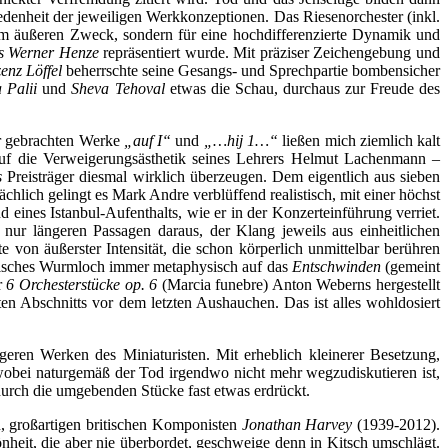
denheit der jeweiligen Werkkonzeptionen. Das Riesenorchester (inkl.
zum äußeren Zweck, sondern für eine hochdifferenzierte Dynamik und
 Werner Henze
repräsentiert wurde. Mit präziser Zeichengebung und
zenz Löffel
beherrschte seine Gesangs- und Sprechpartie bombensicher
a Palii
und
Sheva Tehoval
etwas die Schau, durchaus zur Freude des
r gebrachten Werke
„auf I“
und
„…hij 1…“
ließen mich ziemlich kalt
auf die Verweigerungsästhetik seines Lehrers Helmut Lachenmann –
s
Preisträger diesmal wirklich überzeugen. Dem eigentlich aus sieben
ächlich gelingt es Mark Andre verblüffend realistisch, mit einer höchst
eines Istanbul-Aufenthalts, wie er in der Konzerteinführung verriet.
nur längeren Passagen daraus, der Klang jeweils aus einheitlichen
von äußerster Intensität, die schon körperlich unmittelbar berühren
nomisches Wurmloch immer metaphysisch auf das
Entschwinden
(gemeint
r
6 Orchesterstücke op. 6
(Marcia funebre) Anton Weberns hergestellt
ten Abschnitts vor dem letzten Aushauchen. Das ist alles wohldosiert
geren Werken des Miniaturisten. Mit erheblich kleinerer Besetzung,
wobei naturgemäß der Tod irgendwo nicht mehr wegzudiskutieren ist,
durch die umgebenden Stücke fast etwas erdrückt.
, großartigen britischen Komponisten
Jonathan Harvey
(1939-2012).
hönheit, die aber nie überbordet, geschweige denn in Kitsch umschlägt.