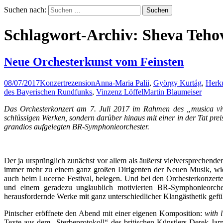
Suchen nach:
Schlagwort-Archiv: Sheva Teho
Neue Orchesterkunst vom Feinsten
08/07/2017
Konzertrezension
Anna-Maria Palii
,
György Kurtág
,
Herku
des Bayerischen Rundfunks
,
Vinzenz Löffel
Martin Blaumeiser
Das Orchesterkonzert am 7. Juli 2017 im Rahmen des „musica viv
schlüssigen Werken, sondern darüber hinaus mit einer in der Tat p
grandios aufgelegten BR-Symphonieorchester.
Der ja ursprünglich zunächst vor allem als äußerst vielversprechende
immer mehr zu einem ganz großen Dirigenten der Neuen Musik, wie
auch beim Lucerne Festival, belegen. Und bei den Orchesterkonzer
und einem geradezu unglaublich motivierten BR-Symphonieorches
herausfordernde Werke mit ganz unterschiedlicher Klangästhetik ge
Pintscher eröffnete den Abend mit einer eigenen Komposition:
with l
Texte aus dem „Sterbeprotokoll“ des britischen Künstlers Derek J