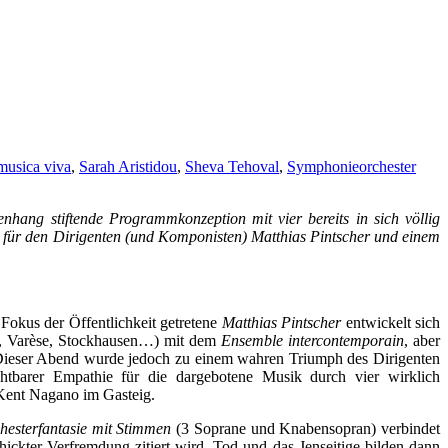
musica viva
,
Sarah Aristidou
,
Sheva Tehoval
,
Symphonieorchester
ng stiftende Programmkonzeption mit vier bereits in sich völlig
 für den Dirigenten (und Komponisten) Matthias Pintscher und einem
 Fokus der Öffentlichkeit getretene
Matthias Pintscher
entwickelt sich
z, Varèse, Stockhausen…) mit dem
Ensemble intercontemporain
, aber
 Dieser Abend wurde jedoch zu einem wahren Triumph des Dirigenten
htbarer Empathie für die dargebotene Musik durch vier wirklich
Kent Nagano im Gasteig.
hesterfantasie mit Stimmen
(3 Soprane und Knabensopran) verbindet
chickter Verfremdung zitiert wird. Tod und das Jenseitige bilden dann