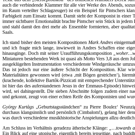
auch die verbindende Klammer für alle vier Werke des Abends, sozus
im Raum verteilter Schlagzeuger) ist ein Beispiel für Pintschers 
Farbigkeit zum Einsatz kommt. Damit steht der Komponist in einer T
immer sichtbarer Emotionalität brachte Pintscher sein Stück in jede
und stahl damit den drei mehr als Ensemble formierten, aber qualita
Saals.
Ich stand bisher den meisten Kompositionen
Mark Andres
einigermaße
und ich fragte mich lange, inwieweit in Andres Schaffen eine ei
hinausginge. Doch mit seiner Uraufführungskomposition
„woher…w
Miniaturen bestehenden Werk ist quasi als Motto Vers 3,8 aus dem J
ausgeklügelten Instrumentation verschiedenste Windgeräusche umzus
Das ist jedoch nur eine äußere Schicht der Komposition. Klar wir
Materialitäten gewonnen wird (etwa ‚mit Bögen gestrichen‘), hier
(krachende, kollektive Bartók-Pizzicati mit entsprechender Unterst
ist hier das des auferstandenen Jesus in der Emmaus-Episode) hinwei
wird, sei dahingestellt. Die sieben Abschnitte folgen zudem einer n
und gekonnt, zeugt von einer echten Reife des Komponisten und wurd
György Kurtàgs
„Geburtstagsständchen“ zu Pierre Boulez‘ Neunzig
durchaus klangsinnlich und persönlich (Cimbalom!), gelang hier de
was durch verschiedene musikhistorische Anspielungen allzu deutlich
Am Schluss im Verhältnis geradezu ätherische Klänge:
„…towards a
Ein Blick auf eine utopische, eigentlich bereits jenseitige, nach bud