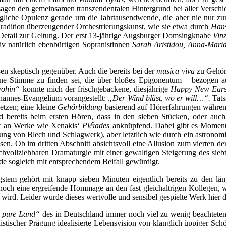
agen den gemeinsamen transzendentalen Hintergrund bei aller Verschie
klangliche Opulenz gerade um die Jahrtausendwende, die aber nie nur 
radition überzeugender Orchestrierungskunst, wie sie etwa durch
Hans
m Detail zur Geltung. Der erst 13-jährige Augsburger Domsingknabe
Vin
tiv natürlich ebenbürtigen Sopranistinnen
Sarah
Aristidou, Anna-Mari
n skeptisch gegenüber. Auch die bereits bei der
musica viva
zu Gehö
gene Stimme zu finden sei, die über bloßes Epigonentum – bezogen 
ohin“
konnte mich der frischgebackene, diesjährige
Happy New Ear
ohannes-Evangelium vorangestellt:
„Der Wind bläst, wo er will…“.
Tats
etzen; eine kleine
Gehörbildung
basierend auf Hörerfahrungen während 
d bereits beim ersten Hören, dass in den sieben Stücken, oder auch 
mit an Werke wie Xenakis‘
Pléïades
anknüpfend. Dabei gibt es Momente 
ützung von Blech und Schlagwerk), aber letztlich wie durch ein astro
sen. Ob im dritten Abschnitt absichtsvoll eine Allusion zum vierten de
achvollziehbaren Dramaturgie mit einer gewaltigen Steigerung des sieb
e sogleich mit entsprechendem Beifall gewürdigt.
stem gehört mit knapp sieben Minuten eigentlich bereits zu den län
nnoch eine ergreifende Hommage an den fast gleichaltrigen Kollegen, 
 wird. Leider wurde dieses wertvolle und sensibel gespielte Werk hier 
 pure Land“
des in Deutschland immer noch viel zu wenig beachteten
dhistischer Prägung idealisierte Lebensvision von klanglich üppiger Sc