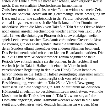
ersten vier Takte nimmt sie nicht sehr schnell, aber vergleichsweise
rasch. Dem erstmaligen Durchschreiten harmonischer
Zwischenstufen in den nächsten vier Takten widmet sie mehr Zeit,
betont die Sequenz, achtet auf die gleichmäßige Viertelbewegung im
Bass, und wird, wie ausdrücklich in der Partitur gefordert, noch
einmal langsamer, wenn sich die Musik kurz auf der Dominante
niederlässt. Wenn die Musik von Takt 5 in Takt 9 eine Oktave höher
noch einmal ansetzt, geschieht dies wieder Tempo von Takt 5. Ab
Takt 12, wo die eintaktigen Phrasen sich zu zweitaktigen weiten,
spielt Levin etwas rascher. Das damit verbundene Crescendo lässt
sie vorrangig in der absteigenden Basslinie stattfinden, dadurch
deren Sonderstellung gegenüber den anderen Stimmen betonend.
Das Periodenende wird mit einem kleinen Ritardando markiert. Die
in Takt 17 mit dem Wiedereintritt der Tonika beginnende neue
Periode bewegt sich anders als die vorigen. In der rechten Hand
wechselt je ein Takt in Halben mit einem in Vierteln (mit
verschiedener Begleitung in der linken Hand). Levin hebt dies
hervor, indem sie die Takte in Halben geringfügig langsamer nimmt
als die Takte in Vierteln; somit ergibt sich von selbst eine
Beschleunigung, wenn sich in Takt 25 die Viertel-Bewegung
durchsetzt. Ist diese Steigerung in Takt 27 auf ihrem melodischen
Höhepunkt angelangt, so beschleunigt Levin noch etwas, wenn die
Musik nun in die Tiefe stürzt um ab Takt 31, wenn sie, auf der
Domiante angelangt, ohne Harmoniewechsel wieder in die Höhe
steigt und dabei leiser wird, deutlich langsamer zu werden. Man