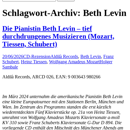
nach:
Schlagwort-Archiv: Beth Levin
Die Pianistin Beth Levin – tief
durchdrungenes Musizieren (Mozart,
Tiessen, Schubert)
20/06/2026
CD-Rezension
Aldilà Records
,
Beth Levin
,
Franz
Schubert
,
Heinz Tiessen
,
Wolfgang Amadeus Mozart
Holger
Sambale
Aldilà Records, ARCD 026, EAN: 9 003643 980266
Im März 2024 unternahm die amerikanische Pianistin Beth Levin
eine kleine Europatournee mit den Stationen Berlin, München und
Wien. Im Zentrum des Programms standen die erst kürzlich
wiederentdeckten Fünf Klavierstücke op. 21a von Heinz Tiessen,
umrahmt von Wolfgang Amadeus Mozarts Klaviersonate a-moll
KV 310 sowie Franz Schuberts Klaviersonate G-Dur D 894. Die
vorliegende CD enthält den Mitschnitt des Münchener Abends am