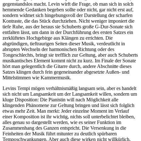
gegenstandslos macht. Levin wirft die Frage, ob man sich in solch
hemmende Gedanken begeben sollte oder nicht, gar nicht erst auf,
sondern widmet sich hingebungsvoll der Darstellung der scharfen
Kontraste, die das Stück durchziehen. Nicht weniger imponiert die
tiefe Ruhe, aus der heraus sie Schuberts große G-Dur-Sonate sich
entfalten lässt, um dann in der Durchführung des ersten Satzes ein
zerklüftetes Hochgebirge aus Klängen zu errichten. Die
abgründigen, tieftraurigen Seiten dieser Musik, verdeutlicht in
abrupten Wechseln der harmonischen Richtung oder des
Tongeschlechts, bringt sie trefflich zur Geltung, aber auch Schuberts
musikantisches Element kommt nicht zu kurz. Im Finale der Sonate
hört man gelegentlich die Gitarre durch, andere Abschnitte dieses
Satzes klingen durch fein gegeneinander abgesetzte Außen- und
Mittelstimmen wie Kammermusik.
Levins Tempi mögen verhältnismäßig langsam sein, aber es handelt
sich nicht um Langsamkeit um der Langsamkeit willen, sondern um
kluge Disposition: Die Pianistin will nach Möglichkeit alle
klingenden Phänomene zur Geltung bringen und lässt sich folglich
etwas mehr Zeit. Man merkt: Jeder einzelne Moment im Verlauf
einer Komposition ist ihr wichtig, nichts soll unterbelichtet bleiben,
alles genau so dargestellt werden, wie es seiner Funktion im
Zusammenhang des Ganzen entspricht. Die Versenkung in die
Feinheiten der Musik führt mitunter zu deutlich spürbaren
Temposchwankungen. Aber auch diese wirken nicht willkürlich,