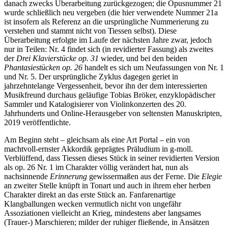
danach zwecks Überarbeitung zurückgezogen; die Opusnummer 21
wurde schließlich neu vergeben (die hier verwendete Nummer 21a
ist insofern als Referenz an die ursprüngliche Nummerierung zu
verstehen und stammt nicht von Tiessen selbst). Diese
Überarbeitung erfolgte im Laufe der nächsten Jahre zwar, jedoch
nur in Teilen: Nr. 4 findet sich (in revidierter Fassung) als zweites
der
Drei Klavierstücke op. 31
wieder, und bei den beiden
Phantasiestücken op. 26
handelt es sich um Neufassungen von Nr. 1
und Nr. 5. Der ursprüngliche Zyklus dagegen geriet in
jahrzehntelange Vergessenheit, bevor ihn der dem interessierten
Musikfreund durchaus geläufige Tobias Bröker, enzyklopädischer
Sammler und Katalogisierer von Violinkonzerten des 20.
Jahrhunderts und Online-Herausgeber von seltensten Manuskripten,
2019 veröffentlichte.
Am Beginn steht – gleichsam als eine Art Portal – ein von
machtvoll-ernster Akkordik geprägtes Präludium in g-moll.
Verblüffend, dass Tiessen dieses Stück in seiner revidierten Version
als op. 26 Nr. 1 im Charakter völlig verändert hat, nun als
nachsinnende
Erinnerung
gewissermaßen aus der Ferne. Die
Elegie
an zweiter Stelle knüpft in Tonart und auch in ihrem eher herben
Charakter direkt an das erste Stück an. Fanfarenartige
Klangballungen wecken vermutlich nicht von ungefähr
Assoziationen vielleicht an Krieg, mindestens aber langsames
(Trauer-) Marschieren; milder der ruhiger fließende, in Ansätzen