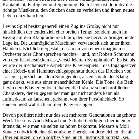
Kantabilität, Farbigkeit und Spannung. Beth Levin ist definitiv die
richtige Musikerin, den Stücken dazu zu verhelfen und ihnen neues
Leben einzuhauchen.
Levins Spiel besitzt generell einen Zug ins Große, nicht nur
hinsichtlich der tendenziell eher breiten Tempi, sondern auch im
Bezug auf den Klangfarbenreichtum, den sie hervorzubringen in der
Lage ist. Die „unmögliche Maschine“ verwandelt sich unter ihren
Händen tatsächlich dergestalt, dass man von einem imaginären
Orchester oder Chor sprechen möchte – und, mit Robert Schumann,
von den Klavierstücken als „verschleierten Symphonien“. Es ist, als
würde der mechanische Aspekt des Klavierspiels – das Ingangsetzen
einer Hebel- und Hammerschlagapparatur durch das Drücken von
Tasten – gänzlich aus dem Sinn geraten, als entstünde der Klang
ganz direkt, wie aus einer menschlichen Kehle. Die Töne, die Beth
Levin dem Klavier entlockt, haben die Präsenz scharf profilierter
Charaktere, denen gegenüber man gar nicht anders kann als
aufmerksam zu lauschen, gebannt von ihrer Persönlichkeit. So
spielen heißt wahrlich auf dem Klavier singen!
Davon profitiert nicht nur das seit mehreren Generationen ungehörte
Werk Tiessens. Auch Mozart und Schubert erklingen hier in einer
Intensität, wie man sie selten zu hören bekommt. Mozarts a-Moll-
Sonate entwickelt eine dämonische Energie sondergleichen, die alle
Überlegungen, ob ein solches Spiel auch „historisch korrekt“ sei,