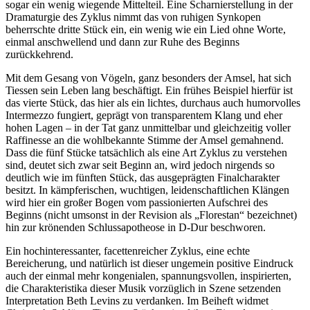
sogar ein wenig wiegende Mittelteil. Eine Scharnierstellung in der
Dramaturgie des Zyklus nimmt das von ruhigen Synkopen
beherrschte dritte Stück ein, ein wenig wie ein Lied ohne Worte,
einmal anschwellend und dann zur Ruhe des Beginns
zurückkehrend.
Mit dem Gesang von Vögeln, ganz besonders der Amsel, hat sich
Tiessen sein Leben lang beschäftigt. Ein frühes Beispiel hierfür ist
das vierte Stück, das hier als ein lichtes, durchaus auch humorvolles
Intermezzo fungiert, geprägt von transparentem Klang und eher
hohen Lagen – in der Tat ganz unmittelbar und gleichzeitig voller
Raffinesse an die wohlbekannte Stimme der Amsel gemahnend.
Dass die fünf Stücke tatsächlich als eine Art Zyklus zu verstehen
sind, deutet sich zwar seit Beginn an, wird jedoch nirgends so
deutlich wie im fünften Stück, das ausgeprägten Finalcharakter
besitzt. In kämpferischen, wuchtigen, leidenschaftlichen Klängen
wird hier ein großer Bogen vom passionierten Aufschrei des
Beginns (nicht umsonst in der Revision als „Florestan“ bezeichnet)
hin zur krönenden Schlussapotheose in D-Dur beschworen.
Ein hochinteressanter, facettenreicher Zyklus, eine echte
Bereicherung, und natürlich ist dieser ungemein positive Eindruck
auch der einmal mehr kongenialen, spannungsvollen, inspirierten,
die Charakteristika dieser Musik vorzüglich in Szene setzenden
Interpretation Beth Levins zu verdanken. Im Beiheft widmet