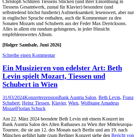
Christoph Schlüren Tiessens Stücken (und ihrer Einordnung in
Tiessens Gesamtwerk, zumal für Klavier) besondere (und
selbstredend höchst fundierte) Aufmerksamkeit; lesenswert, aber nur
in englischer Sprache enthalten, auch die Kommentare zu den
Sonaten Mozarts und Schuberts aus der Feder Max Derricksons.
Alles in allem ein rundum gelungenes, in jeder Hinsicht
empfehlenswertes Album.
[Holger Sambale, Juni 2026]
Schreibe einen Kommentar
Ein Musizieren von edelster Art: Beth
Levin spielt Mozart, Tiessen und
Schubert in Wien
31/03/2024
Konzertrezension
Bank Austria Salon
,
Beth Levin
,
Franz
Schubert
,
Heinz Tiessen
,
Klavier
,
Wien
,
Wolfgang Amadeus
Mozart
Florian Schuck
Am 22. März 2024 beendete Beth Levin mit einem Konzert im
Bank Austria Salon des Alten Rathauses zu Wien ihre Mitteleuropa-
Tournee, die sie am 12. des Monats nach Berlin und am 19. nach
München geführt hatte (zum Berliner Konzert siehe den
Bericht von