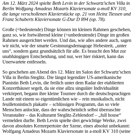
Am 12. März 2024 spielte Beth Levin in der Schwartz’schen Villa in
Berlin Wolfgang Amadeus Mozarts Klaviersonate a-moll KV 310,
die lange verschollenen Klavierstücke op. 21 von Heinz Tiessen und
Franz Schuberts Klaviersonate G-Dur D 894 (op. 78).
Große (=bedeutende) Dinge können im kleinen Rahmen geschehen,
ganz so, wie fortwährend kleine (=unbedeutende) Dinge im großen
Rahmen ausgerichtet werden. Und das, wie alles andere auch, sagen
wir nicht, wie der smarte Gesinnungsdemagoge Hebestreit, „unter
uns“, sondern ganz grundsätzlich für alle. Es braucht den Mut zur
unabhängigen Entscheidung, und nur, wer hier riskiert, kann das
Unerwartete entfesseln.
So geschehen am Abend des 12. März im Salon der Schwartz’schen
Villa in Berlin-Steglitz. Die längst legendäre US-amerikanische
Pianistin Beth Levin, die freilich unter dem Radar der etablierten
Konzerthäuser segelt, da sie eine allzu singuläre Individualität
verkörpert, begann ihre kleine Tournee durch die deutschsprachigen
Lande mit einem so eigentümlichen wie – rein musikalisch, nicht
feuilletonistisch plakativ – schlüssigen Programm, das so viele
Menschen anlockte, dass der wahrscheinlich selbst überraschte
Veranstalter – das Kulturamt Steglitz-Zehlendorf – „full house“
vermelden durfte. Beth Levin spielte drei gewichtige Werke, zwei
davon absolutes Kernrepertoire der Szene, eines absolut unbekannt:
Wolfgang Amadeus Mozarts Klaviersonate in a-moll KV 310 (seine