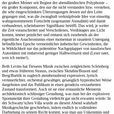
der großen Meister seit Beginn der abendländischen Polyphonie –
ein großer Komponist, den nur die nicht verstanden bzw. verstehen,
die sehr eingeschränkten Überzeugungen dessen auf den Leim
gegangen sind, was die zwanghaft verknüpfende Idee von einseitig
wahrgenommenem Fortschritt (sogenannte Atonalität) und damit
verbundener, scheinbarerer Signifikanz betrifft. Das wird, je weiter
die Zeit voranschreitet und Verschollenes, Verdrängtes ans Licht
kommt, immer peinlicher und enttarnt sich zusehends als der
eigentliche Anachronismus einer momentan in rasantem Untergang
befindlichen Epoche vermeintlicher ästhetischer Gewissheiten, die
in Wirklichkeit nur das prätentiöse Nachgeplapper von nassforschen
Autoritäten mit entlarvend geringer Halbwertszeit sind (Leser ratet,
wen ich meine!).
Beth Levins hat Tiessens Musik zwischen zeitgleichem Schönberg
und etwas früherem Strauss, zwischen Skriabin/Busoni und
Berg/Bartók in zugleich atemberaubend expressiver, lyrisch
verinnerlichter, orchestral gewaltiger, gesanglich hypnotischer Weise
dargeboten und das Publikum in einen geradezu verzauberten
Zustand transformiert. Auch ist sie eine erstaunliche Meisterin
architektonisch schlüssiger Gestaltung, was man bei der explosiven
Spontaneität ihrer Gestaltung vielleicht gar nicht erwarten würde. In
der Schwartz’schen Villa wurde an diesem Abend wahrhaft
Musikgeschichte geschrieben, indem endlich in vollendeter
Darbietung zu seinem Recht kommt, was man aus Unkenntnis und