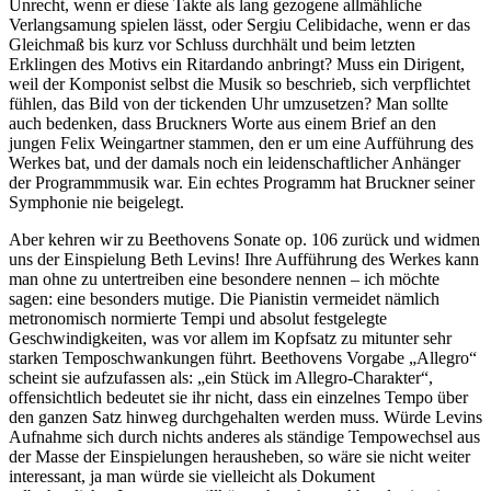
Unrecht, wenn er diese Takte als lang gezogene allmähliche
Verlangsamung spielen lässt, oder Sergiu Celibidache, wenn er das
Gleichmaß bis kurz vor Schluss durchhält und beim letzten
Erklingen des Motivs ein Ritardando anbringt? Muss ein Dirigent,
weil der Komponist selbst die Musik so beschrieb, sich verpflichtet
fühlen, das Bild von der tickenden Uhr umzusetzen? Man sollte
auch bedenken, dass Bruckners Worte aus einem Brief an den
jungen Felix Weingartner stammen, den er um eine Aufführung des
Werkes bat, und der damals noch ein leidenschaftlicher Anhänger
der Programmmusik war. Ein echtes Programm hat Bruckner seiner
Symphonie nie beigelegt.
Aber kehren wir zu Beethovens Sonate op. 106 zurück und widmen
uns der Einspielung Beth Levins! Ihre Aufführung des Werkes kann
man ohne zu untertreiben eine besondere nennen – ich möchte
sagen: eine besonders mutige. Die Pianistin vermeidet nämlich
metronomisch normierte Tempi und absolut festgelegte
Geschwindigkeiten, was vor allem im Kopfsatz zu mitunter sehr
starken Temposchwankungen führt. Beethovens Vorgabe „Allegro“
scheint sie aufzufassen als: „ein Stück im Allegro-Charakter“,
offensichtlich bedeutet sie ihr nicht, dass ein einzelnes Tempo über
den ganzen Satz hinweg durchgehalten werden muss. Würde Levins
Aufnahme sich durch nichts anderes als ständige Tempowechsel aus
der Masse der Einspielungen herausheben, so wäre sie nicht weiter
interessant, ja man würde sie vielleicht als Dokument