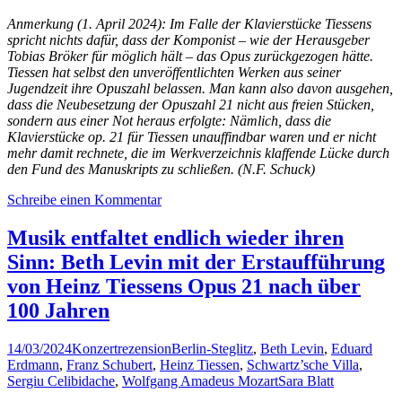
Anmerkung (1. April 2024): Im Falle der Klavierstücke Tiessens
spricht nichts dafür, dass der Komponist – wie der Herausgeber
Tobias Bröker für möglich hält – das Opus zurückgezogen hätte.
Tiessen hat selbst den unveröffentlichten Werken aus seiner
Jugendzeit ihre Opuszahl belassen. Man kann also davon ausgehen,
dass die Neubesetzung der Opuszahl 21 nicht aus freien Stücken,
sondern aus einer Not heraus erfolgte: Nämlich, dass die
Klavierstücke op. 21 für Tiessen unauffindbar waren und er nicht
mehr damit rechnete, die im Werkverzeichnis klaffende Lücke durch
den Fund des Manuskripts zu schließen. (N.F. Schuck)
Schreibe einen Kommentar
Musik entfaltet endlich wieder ihren
Sinn: Beth Levin mit der Erstaufführung
von Heinz Tiessens Opus 21 nach über
100 Jahren
14/03/2024
Konzertrezension
Berlin-Steglitz
,
Beth Levin
,
Eduard
Erdmann
,
Franz Schubert
,
Heinz Tiessen
,
Schwartz’sche Villa
,
Sergiu Celibidache
,
Wolfgang Amadeus Mozart
Sara Blatt