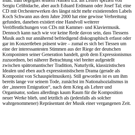
Blatt: man begegnet seinem Namen u.a. als Lehrer speziell von
Sergiu Celibidache, aber auch Eduard Erdmann oder Josef Tal; eine
CD mit Orchesterwerken des längst nicht mehr existierenden Labels
Koch Schwann aus dem Jahre 2000 hat eine gewisse Verbreitung
gefunden, daneben existiert eine Handvoll weiterer
Veröffentlichungen von CDs mit Kammer- und Klaviermusik.
Dennoch kann nach wie vor keine Rede davon sein, dass Tiessens
Musik auch nur annähernd befriedigend diskographisch erfasst oder
gar im Konzertleben präsent wäre – zumal es sich bei Tiessen um
eine der interessantesten Stimmen aus der Riege der deutschen
Komponisten seiner Generation handelt, grob dem Expressionismus
zuzuordnen, bei näherer Betrachtung viel breiter aufgestellt
zwischen spätromantischer Tradition, Naturlyrik, klassizistischen
Idealen und eben auch expressionistischem Drama (gerade als
Komponist von Schauspielmusiken). Still geworden ist es um ihm
bereits lange vor seinem Tode, zunächst im Nationalsozialismus in
der „inneren Emigration“, nach dem Krieg als Lehrer und
Organisator, sodass allerdings kaum Raum für die Komposition
neuer Werke blieb, und letztlich als (jedenfalls als solcher
wahrgenommener) Repräsentant der Musik einer vergangenen Zeit.