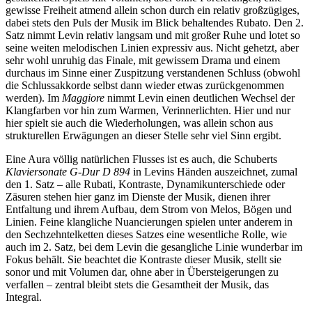
gewisse Freiheit atmend allein schon durch ein relativ großzügiges,
dabei stets den Puls der Musik im Blick behaltendes Rubato. Den 2.
Satz nimmt Levin relativ langsam und mit großer Ruhe und lotet so
seine weiten melodischen Linien expressiv aus. Nicht gehetzt, aber
sehr wohl unruhig das Finale, mit gewissem Drama und einem
durchaus im Sinne einer Zuspitzung verstandenen Schluss (obwohl
die Schlussakkorde selbst dann wieder etwas zurückgenommen
werden). Im
Maggiore
nimmt Levin einen deutlichen Wechsel der
Klangfarben vor hin zum Warmen, Verinnerlichten. Hier und nur
hier spielt sie auch die Wiederholungen, was allein schon aus
strukturellen Erwägungen an dieser Stelle sehr viel Sinn ergibt.
Eine Aura völlig natürlichen Flusses ist es auch, die Schuberts
Klaviersonate G-Dur D 894
in Levins Händen auszeichnet, zumal
den 1. Satz – alle Rubati, Kontraste, Dynamikunterschiede oder
Zäsuren stehen hier ganz im Dienste der Musik, dienen ihrer
Entfaltung und ihrem Aufbau, dem Strom von Melos, Bögen und
Linien. Feine klangliche Nuancierungen spielen unter anderem in
den Sechzehntelketten dieses Satzes eine wesentliche Rolle, wie
auch im 2. Satz, bei dem Levin die gesangliche Linie wunderbar im
Fokus behält. Sie beachtet die Kontraste dieser Musik, stellt sie
sonor und mit Volumen dar, ohne aber in Übersteigerungen zu
verfallen – zentral bleibt stets die Gesamtheit der Musik, das
Integral.