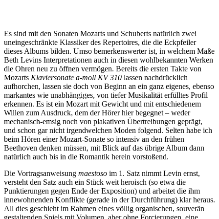
Es sind mit den Sonaten Mozarts und Schuberts natürlich zwei
uneingeschränkte Klassiker des Repertoires, die die Eckpfeiler
dieses Albums bilden. Umso bemerkenswerter ist, in welchem Maße
Beth Levins Interpretationen auch in diesen wohlbekannten Werken
die Ohren neu zu öffnen vermögen. Bereits die ersten Takte von
Mozarts
Klaviersonate a-moll KV 310
lassen nachdrücklich
aufhorchen, lassen sie doch von Beginn an ein ganz eigenes, ebenso
markantes wie unabhängiges, von tiefer Musikalität erfülltes Profil
erkennen. Es ist ein Mozart mit Gewicht und mit entschiedenem
Willen zum Ausdruck, dem der Hörer hier begegnet – weder
mechanisch-emsig noch von plakativen Übertreibungen geprägt,
und schon gar nicht irgendwelchen Moden folgend. Selten habe ich
beim Hören einer Mozart-Sonate so intensiv an den frühen
Beethoven denken müssen, mit Blick auf das übrige Album dann
natürlich auch bis in die Romantik herein vorstoßend.
Die Vortragsanweisung
maestoso
im 1. Satz nimmt Levin ernst,
versteht den Satz auch ein Stück weit heroisch (so etwa die
Punktierungen gegen Ende der Exposition) und arbeitet die ihm
innewohnenden Konflikte (gerade in der Durchführung) klar heraus.
All dies geschieht im Rahmen eines völlig organischen, souverän
gestaltenden Spiels mit Volumen, aber ohne Forcierungen, eine