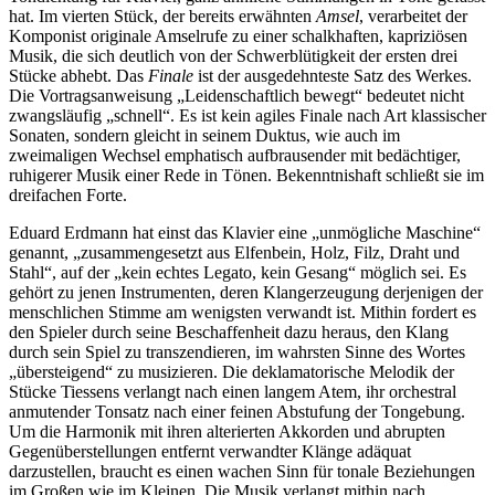
hat. Im vierten Stück, der bereits erwähnten
Amsel
, verarbeitet der
Komponist originale Amselrufe zu einer schalkhaften, kapriziösen
Musik, die sich deutlich von der Schwerblütigkeit der ersten drei
Stücke abhebt. Das
Finale
ist der ausgedehnteste Satz des Werkes.
Die Vortragsanweisung „Leidenschaftlich bewegt“ bedeutet nicht
zwangsläufig „schnell“. Es ist kein agiles Finale nach Art klassischer
Sonaten, sondern gleicht in seinem Duktus, wie auch im
zweimaligen Wechsel emphatisch aufbrausender mit bedächtiger,
ruhigerer Musik einer Rede in Tönen. Bekenntnishaft schließt sie im
dreifachen Forte.
Eduard Erdmann hat einst das Klavier eine „unmögliche Maschine“
genannt, „zusammengesetzt aus Elfenbein, Holz, Filz, Draht und
Stahl“, auf der „kein echtes Legato, kein Gesang“ möglich sei. Es
gehört zu jenen Instrumenten, deren Klangerzeugung derjenigen der
menschlichen Stimme am wenigsten verwandt ist. Mithin fordert es
den Spieler durch seine Beschaffenheit dazu heraus, den Klang
durch sein Spiel zu transzendieren, im wahrsten Sinne des Wortes
„übersteigend“ zu musizieren. Die deklamatorische Melodik der
Stücke Tiessens verlangt nach einen langem Atem, ihr orchestral
anmutender Tonsatz nach einer feinen Abstufung der Tongebung.
Um die Harmonik mit ihren alterierten Akkorden und abrupten
Gegenüberstellungen entfernt verwandter Klänge adäquat
darzustellen, braucht es einen wachen Sinn für tonale Beziehungen
im Großen wie im Kleinen. Die Musik verlangt mithin nach