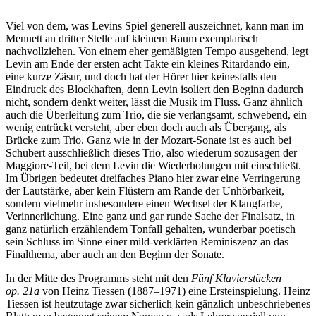
Viel von dem, was Levins Spiel generell auszeichnet, kann man im
Menuett an dritter Stelle auf kleinem Raum exemplarisch
nachvollziehen. Von einem eher gemäßigten Tempo ausgehend, legt
Levin am Ende der ersten acht Takte ein kleines Ritardando ein,
eine kurze Zäsur, und doch hat der Hörer hier keinesfalls den
Eindruck des Blockhaften, denn Levin isoliert den Beginn dadurch
nicht, sondern denkt weiter, lässt die Musik im Fluss. Ganz ähnlich
auch die Überleitung zum Trio, die sie verlangsamt, schwebend, ein
wenig entrückt versteht, aber eben doch auch als Übergang, als
Brücke zum Trio. Ganz wie in der Mozart-Sonate ist es auch bei
Schubert ausschließlich dieses Trio, also wiederum sozusagen der
Maggiore-Teil, bei dem Levin die Wiederholungen mit einschließt.
Im Übrigen bedeutet dreifaches Piano hier zwar eine Verringerung
der Lautstärke, aber kein Flüstern am Rande der Unhörbarkeit,
sondern vielmehr insbesondere einen Wechsel der Klangfarbe,
Verinnerlichung. Eine ganz und gar runde Sache der Finalsatz, in
ganz natürlich erzählendem Tonfall gehalten, wunderbar poetisch
sein Schluss im Sinne einer mild-verklärten Reminiszenz an das
Finalthema, aber auch an den Beginn der Sonate.
In der Mitte des Programms steht mit den
Fünf Klavierstücken
op. 21a
von Heinz Tiessen (1887–1971) eine Ersteinspielung. Heinz
Tiessen ist heutzutage zwar sicherlich kein gänzlich unbeschriebenes