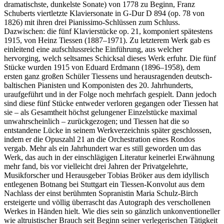
dramatischste, dunkelste Sonate) von 1778 zu Beginn, Franz
Schuberts viertletzte Klaviersonate in G-Dur D 894 (op. 78 von
1826) mit ihren drei Pianissimo-Schlüssen zum Schluss.
Dazwischen: die fünf Klavierstücke op. 21, komponiert spätestens
1915, von Heinz Tiessen (1887–1971). Zu letzterem Werk gab es
einleitend eine aufschlussreiche Einführung, aus welcher
hervorging, welch seltsames Schicksal dieses Werk erfuhr. Die fünf
Stücke wurden 1915 von Eduard Erdmann (1896–1958), dem
ersten ganz großen Schüler Tiessens und herausragenden deutsch-
baltischen Pianisten und Komponisten des 20. Jahrhunderts,
uraufgeführt und in der Folge noch mehrfach gespielt. Dann jedoch
sind diese fünf Stücke entweder verloren gegangen oder Tiessen hat
sie – als Gesamtheit höchst gelungener Einzelstücke maximal
unwahrscheinlich – zurückgezogen; und Tiessen hat die so
entstandene Lücke in seinem Werkverzeichnis später geschlossen,
indem er die Opuszahl 21 an die Orchestration eines Rondos
vergab. Mehr als ein Jahrhundert war es still geworden um das
Werk, das auch in der einschlägigen Literatur keinerlei Erwähnung
mehr fand, bis vor vielleicht drei Jahren der Privatgelehrte,
Musikforscher und Herausgeber Tobias Bröker aus dem idyllisch
entlegenen Botnang bei Stuttgart ein Tiessen-Konvolut aus dem
Nachlass der einst berühmten Sopranistin Maria Schulz-Birch
ersteigerte und völlig überrascht das Autograph des verschollenen
Werkes in Händen hielt. Wie dies sein so gänzlich unkonventioneller
wie altruistischer Brauch seit Beginn seiner verlegerischen Tätigkeit