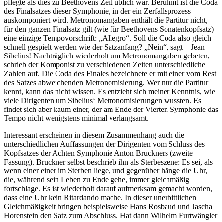
pflegte als dies zu Beethovens Zeit üblich war. Berühmt ist die Coda
des Finalsatzes dieser Symphonie, in der ein Zerfallsprozess
auskomponiert wird. Metronomangaben enthält die Partitur nicht,
für den ganzen Finalsatz gilt (wie für Beethovens Sonatenkopfsatz)
eine einzige Tempovorschrift: „Allegro“. Soll die Coda also gleich
schnell gespielt werden wie der Satzanfang? „Nein“, sagt – Jean
Sibelius! Nachträglich wiederholt um Metronomangaben gebeten,
schrieb der Komponist zu verschiedenen Zeiten unterschiedliche
Zahlen auf. Die Coda des Finales bezeichnete er mit einer vom Rest
des Satzes abweichenden Metronomisierung. Wer nur die Partitur
kennt, kann das nicht wissen. Es entzieht sich meiner Kenntnis, wie
viele Dirigenten um Sibelius‘ Metronomisierungen wussten. Es
findet sich aber kaum einer, der am Ende der Vierten Symphonie das
Tempo nicht wenigstens minimal verlangsamt.
Interessant erscheinen in diesem Zusammenhang auch die
unterschiedlichen Auffassungen der Dirigenten vom Schluss des
Kopfsatzes der Achten Symphonie Anton Bruckners (zweite
Fassung). Bruckner selbst beschrieb ihn als Sterbeszene: Es sei, als
wenn einer einer im Sterben liege, und gegenüber hänge die Uhr,
die, während sein Leben zu Ende gehe, immer gleichmäßig
fortschlage. Es ist wiederholt darauf aufmerksam gemacht worden,
dass eine Uhr kein Ritardando mache. In dieser unerbittlichen
Gleichmäßigkeit bringen beispielsweise Hans Rosbaud und Jascha
Horenstein den Satz zum Abschluss. Hat dann Wilhelm Furtwängler