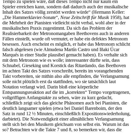
Tempo zu spielen wäre, daß dieses Tempo nicht nur kaum ein
Spieler erreichen kann, sondern daß dadurch auch der musikalische
Inhalt des Satzes völlig zerstört werden würde“ (Hermann Keller:
„Die Hammerklavier-Sonate“,
Neue Zeitschrift für Musik
1958), hat
die Mehrheit der Pianisten vielleicht nicht verbal, wohl aber in der
musikalischen Praxis zugestimmt. Da sich das Problem der
Realisierbarkeit der Metronomangaben Beethovens auch in anderen
Fällen einstellt, wurde oft vermutet, er habe ein defektes Metronom
besessen. Auch erscheint es möglich, er habe das Metronom schlicht
falsch abgelesen (wie Almudena Martín Castro und Iñaki Úcar
Marqués in einer Studie plausibel gemacht haben). Es verhalte sich
mit dem Metronom wie es wolle; interessanter dürfte sein, dass
Schnabel, Gieseking und Korstick das Ritardando, das Beethoven
im achten Takt des Satzes vorschreibt, bereits im vorangehenden
Takt vorbereiten, sie mithin also alle empfinden, die Verlangsamung
solle nicht plötzlich erst da stattfinden, wo sie tatsächlich laut
Notation verlangt wird. Darin bloß eine körperliche
Entspannungsreaktion auf die im „korrekten“ Tempo vorgetragenen,
vollgriffigen Anfangstakte zu sehen, wäre zu kurz gedacht,
schließlich zeigt sich das gleiche Phänomen auch bei Pianisten, die
deutlich langsamer spielen (etwa bei Daniel Barenboim, der den
Satz in rund 12 ½ Minuten, einschließlich Expositionswiederholung,
darbietet). Die Notwendigkeit einer allmählichen Verlangsamung
stellt sich bei den Musikern gleichsam von selbst ein. Warum ist das
so? Betrachten wir die Takte 7 und 8, so bemerken wir, dass die