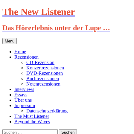
Zum
The New Listener
Inhalt
springen
Das Hörerlebnis unter der Lupe …
Menü
Home
Rezensionen
CD-Rezension
Konzertrezensionen
DVD-Rezensionen
Buchrezensionen
Notenrezensionen
Interviews
Essays
Über uns
Impressum
Datenschutzerklärung
The Must Listener
Beyond the Waves
Suchen