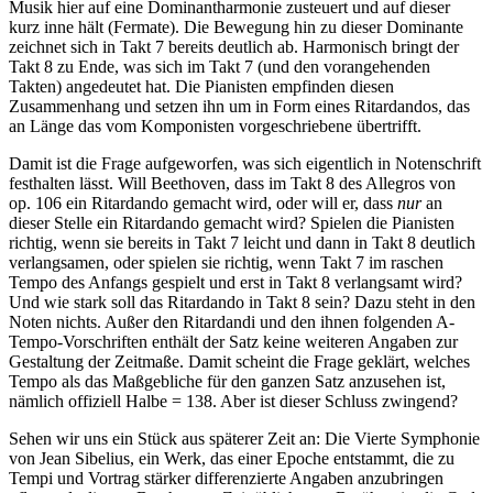
Musik hier auf eine Dominantharmonie zusteuert und auf dieser
kurz inne hält (Fermate). Die Bewegung hin zu dieser Dominante
zeichnet sich in Takt 7 bereits deutlich ab. Harmonisch bringt der
Takt 8 zu Ende, was sich im Takt 7 (und den vorangehenden
Takten) angedeutet hat. Die Pianisten empfinden diesen
Zusammenhang und setzen ihn um in Form eines Ritardandos, das
an Länge das vom Komponisten vorgeschriebene übertrifft.
Damit ist die Frage aufgeworfen, was sich eigentlich in Notenschrift
festhalten lässt. Will Beethoven, dass im Takt 8 des Allegros von
op. 106 ein Ritardando gemacht wird, oder will er, dass
nur
an
dieser Stelle ein Ritardando gemacht wird? Spielen die Pianisten
richtig, wenn sie bereits in Takt 7 leicht und dann in Takt 8 deutlich
verlangsamen, oder spielen sie richtig, wenn Takt 7 im raschen
Tempo des Anfangs gespielt und erst in Takt 8 verlangsamt wird?
Und wie stark soll das Ritardando in Takt 8 sein? Dazu steht in den
Noten nichts. Außer den Ritardandi und den ihnen folgenden A-
Tempo-Vorschriften enthält der Satz keine weiteren Angaben zur
Gestaltung der Zeitmaße. Damit scheint die Frage geklärt, welches
Tempo als das Maßgebliche für den ganzen Satz anzusehen ist,
nämlich offiziell Halbe = 138. Aber ist dieser Schluss zwingend?
Sehen wir uns ein Stück aus späterer Zeit an: Die Vierte Symphonie
von Jean Sibelius, ein Werk, das einer Epoche entstammt, die zu
Tempi und Vortrag stärker differenzierte Angaben anzubringen