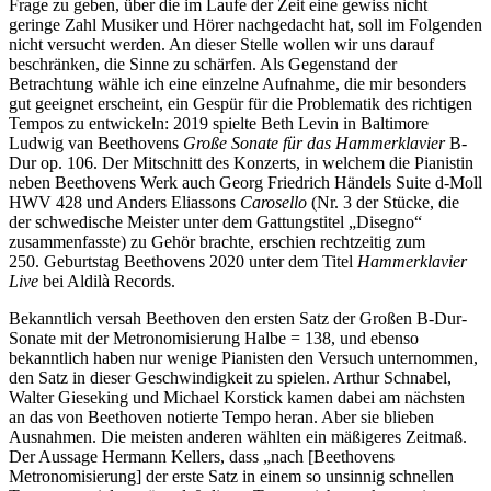
Frage zu geben, über die im Laufe der Zeit eine gewiss nicht
geringe Zahl Musiker und Hörer nachgedacht hat, soll im Folgenden
nicht versucht werden. An dieser Stelle wollen wir uns darauf
beschränken, die Sinne zu schärfen. Als Gegenstand der
Betrachtung wähle ich eine einzelne Aufnahme, die mir besonders
gut geeignet erscheint, ein Gespür für die Problematik des richtigen
Tempos zu entwickeln: 2019 spielte Beth Levin in Baltimore
Ludwig van Beethovens
Große Sonate für das Hammerklavier
B-
Dur op. 106. Der Mitschnitt des Konzerts, in welchem die Pianistin
neben Beethovens Werk auch Georg Friedrich Händels Suite d-Moll
HWV 428 und Anders Eliassons
Carosello
(Nr. 3 der Stücke, die
der schwedische Meister unter dem Gattungstitel „Disegno“
zusammenfasste) zu Gehör brachte, erschien rechtzeitig zum
250. Geburtstag Beethovens 2020 unter dem Titel
Hammerklavier
Live
bei Aldilà Records.
Bekanntlich versah Beethoven den ersten Satz der Großen B-Dur-
Sonate mit der Metronomisierung Halbe = 138, und ebenso
bekanntlich haben nur wenige Pianisten den Versuch unternommen,
den Satz in dieser Geschwindigkeit zu spielen. Arthur Schnabel,
Walter Gieseking und Michael Korstick kamen dabei am nächsten
an das von Beethoven notierte Tempo heran. Aber sie blieben
Ausnahmen. Die meisten anderen wählten ein mäßigeres Zeitmaß.
Der Aussage Hermann Kellers, dass „nach [Beethovens
Metronomisierung] der erste Satz in einem so unsinnig schnellen