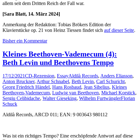
allem seit dem Dritten Reich der Fall war.
[Sara Blatt, 14. März 2024]
Anmerkung der Redaktion: Tobias Brökers Edition der
Klavierstücke op. 21 von Heinz Tiessen findet sich
auf dieser Seite
.
Bisher ein Kommentar
Kleines Beethoven-Vademecum (4):
Beth Levin und Beethovens Tempo
17/12/2021
CD-Rezension
,
Essay
Aldilà Records
,
Anders Eliasson
,
Anton Bruckner
,
Arthur Schnabel
,
Beth Levin
,
Carl Schuricht
,
Georg Friedrich Händel
,
Hans Rosbaud
,
Jean Sibelius
,
Kleines
Beethoven-Vademecum
,
Ludwig van Beethoven
,
Michael Korstick
,
Sergiu Celibidache
,
Walter Gieseking
,
Wilhelm Furtwängler
Florian
Schuck
Aldilà Records, ARCD 011; EAN: 9 003643 980112
Was ist ein richtiges Tempo? Eine erschöpfende Antwort auf diese