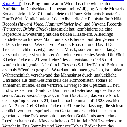
Sara Blatt
). Das Programm war in Wien dasselbe wie bei den
Auftritten in Deutschland. Es begann mit Wolfgang Amadé Mozarts
Sonate a-Moll KV 310 und endete mit Franz Schuberts Sonate G-
Dur D 894. Ähnlich wie auf den Alben, die die Pianistin für Aldilà
Records (
Inward Voice
,
Hammerklavier live
) und Navona Records
(
Personae
,
Bright Circle
) eingespielt hat, kombinierte sie eine
Repertoire-Erweiterung mit den beiden Klassikern. Allerdings
handelte es sich dieses Mal – anders als bei den auf den genannten
CDs zu hörenden Werken von Anders Eliasson und David Del
Tredici – nicht um zeitgenössische Musik, sondern um ein lange
verschollenes, erst vor kurzer Zeit wiederentdecktes Werk: Die Fünf
Klavierstücke op. 21 von Heinz Tiessen entstanden 1915 und
wurden im folgenden Jahr durch Tiessens Schüler Eduard Erdmann
erstmals öffentlich gespielt. Was dann mit ihnen geschah, ist unklar.
Wahrscheinlich verschwand das Manuskript durch unglückliche
Umstände aus dem Gesichtskreis des Komponisten, sodass er
annehmen musste, es sei verloren. Er vergab die Opuszahl 21 neu
und wies sie dem Rondo G-Dur, der Orchesterfassung des Finales
seines
Amsel-Septetts
op. 20, zu. Nur
Die Amsel
, das vierte Stück
des ursprünglichen op. 21, tauchte noch einmal auf: 1923 erschien
als Nr. 2 der Drei Klavierstücke op. 31 eine Neufassung, die sich so
deutlich von der ursprünglichen Gestalt unterscheidet, dass man
geneigt ist, eine Rekonstruktion aus dem Gedächtnis anzunehmen.
Letztlich kamen die Klavierstücke op. 21 im Jahr 2019 wieder zum
Vorschein. Der Sammler und Verleger Tobias Bröker hatte das