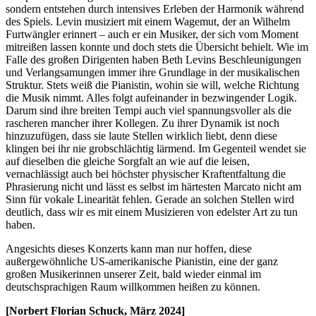
sondern entstehen durch intensives Erleben der Harmonik während
des Spiels. Levin musiziert mit einem Wagemut, der an Wilhelm
Furtwängler erinnert – auch er ein Musiker, der sich vom Moment
mitreißen lassen konnte und doch stets die Übersicht behielt. Wie im
Falle des großen Dirigenten haben Beth Levins Beschleunigungen
und Verlangsamungen immer ihre Grundlage in der musikalischen
Struktur. Stets weiß die Pianistin, wohin sie will, welche Richtung
die Musik nimmt. Alles folgt aufeinander in bezwingender Logik.
Darum sind ihre breiten Tempi auch viel spannungsvoller als die
rascheren mancher ihrer Kollegen. Zu ihrer Dynamik ist noch
hinzuzufügen, dass sie laute Stellen wirklich liebt, denn diese
klingen bei ihr nie grobschlächtig lärmend. Im Gegenteil wendet sie
auf dieselben die gleiche Sorgfalt an wie auf die leisen,
vernachlässigt auch bei höchster physischer Kraftentfaltung die
Phrasierung nicht und lässt es selbst im härtesten Marcato nicht am
Sinn für vokale Linearität fehlen. Gerade an solchen Stellen wird
deutlich, dass wir es mit einem Musizieren von edelster Art zu tun
haben.
Angesichts dieses Konzerts kann man nur hoffen, diese
außergewöhnliche US-amerikanische Pianistin, eine der ganz
großen Musikerinnen unserer Zeit, bald wieder einmal im
deutschsprachigen Raum willkommen heißen zu können.
[Norbert Florian Schuck, März 2024]