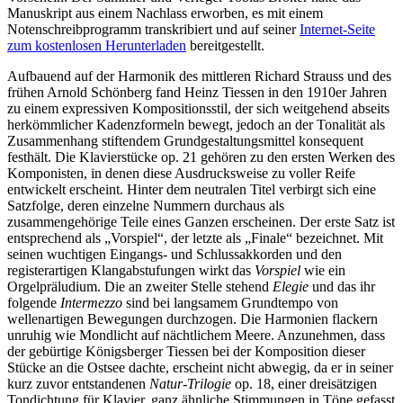
Manuskript aus einem Nachlass erworben, es mit einem
Notenschreibprogramm transkribiert und auf seiner
Internet-Seite
zum kostenlosen Herunterladen
bereitgestellt.
Aufbauend auf der Harmonik des mittleren Richard Strauss und des
frühen Arnold Schönberg fand Heinz Tiessen in den 1910er Jahren
zu einem expressiven Kompositionsstil, der sich weitgehend abseits
herkömmlicher Kadenzformeln bewegt, jedoch an der Tonalität als
Zusammenhang stiftendem Grundgestaltungsmittel konsequent
festhält. Die Klavierstücke op. 21 gehören zu den ersten Werken des
Komponisten, in denen diese Ausdrucksweise zu voller Reife
entwickelt erscheint. Hinter dem neutralen Titel verbirgt sich eine
Satzfolge, deren einzelne Nummern durchaus als
zusammengehörige Teile eines Ganzen erscheinen. Der erste Satz ist
entsprechend als „Vorspiel“, der letzte als „Finale“ bezeichnet. Mit
seinen wuchtigen Eingangs- und Schlussakkorden und den
registerartigen Klangabstufungen wirkt das
Vorspiel
wie ein
Orgelpräludium. Die an zweiter Stelle stehend
Elegie
und das ihr
folgende
Intermezzo
sind bei langsamem Grundtempo von
wellenartigen Bewegungen durchzogen. Die Harmonien flackern
unruhig wie Mondlicht auf nächtlichem Meere. Anzunehmen, dass
der gebürtige Königsberger Tiessen bei der Komposition dieser
Stücke an die Ostsee dachte, erscheint nicht abwegig, da er in seiner
kurz zuvor entstandenen
Natur-Trilogie
op. 18, einer dreisätzigen
Tondichtung für Klavier, ganz ähnliche Stimmungen in Töne gefasst