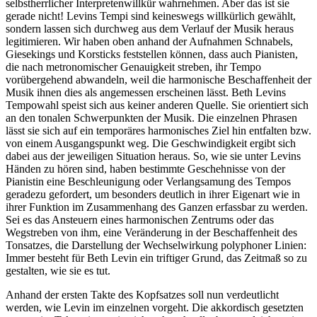
selbstherrlicher Interpretenwillkür wahrnehmen. Aber das ist sie
gerade nicht! Levins Tempi sind keineswegs willkürlich gewählt,
sondern lassen sich durchweg aus dem Verlauf der Musik heraus
legitimieren. Wir haben oben anhand der Aufnahmen Schnabels,
Giesekings und Korsticks feststellen können, dass auch Pianisten,
die nach metronomischer Genauigkeit streben, ihr Tempo
vorübergehend abwandeln, weil die harmonische Beschaffenheit der
Musik ihnen dies als angemessen erscheinen lässt. Beth Levins
Tempowahl speist sich aus keiner anderen Quelle. Sie orientiert sich
an den tonalen Schwerpunkten der Musik. Die einzelnen Phrasen
lässt sie sich auf ein temporäres harmonisches Ziel hin entfalten bzw.
von einem Ausgangspunkt weg. Die Geschwindigkeit ergibt sich
dabei aus der jeweiligen Situation heraus. So, wie sie unter Levins
Händen zu hören sind, haben bestimmte Geschehnisse von der
Pianistin eine Beschleunigung oder Verlangsamung des Tempos
geradezu gefordert, um besonders deutlich in ihrer Eigenart wie in
ihrer Funktion im Zusammenhang des Ganzen erfassbar zu werden.
Sei es das Ansteuern eines harmonischen Zentrums oder das
Wegstreben von ihm, eine Veränderung in der Beschaffenheit des
Tonsatzes, die Darstellung der Wechselwirkung polyphoner Linien:
Immer besteht für Beth Levin ein triftiger Grund, das Zeitmaß so zu
gestalten, wie sie es tut.
Anhand der ersten Takte des Kopfsatzes soll nun verdeutlicht
werden, wie Levin im einzelnen vorgeht. Die akkordisch gesetzten