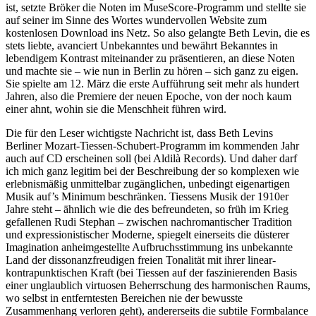
ist, setzte Bröker die Noten im MuseScore-Programm und stellte sie
auf seiner im Sinne des Wortes wundervollen Website zum
kostenlosen Download ins Netz. So also gelangte Beth Levin, die es
stets liebte, avanciert Unbekanntes und bewährt Bekanntes in
lebendigem Kontrast miteinander zu präsentieren, an diese Noten
und machte sie – wie nun in Berlin zu hören – sich ganz zu eigen.
Sie spielte am 12. März die erste Aufführung seit mehr als hundert
Jahren, also die Premiere der neuen Epoche, von der noch kaum
einer ahnt, wohin sie die Menschheit führen wird.
Die für den Leser wichtigste Nachricht ist, dass Beth Levins
Berliner Mozart-Tiessen-Schubert-Programm im kommenden Jahr
auch auf CD erscheinen soll (bei Aldilà Records). Und daher darf
ich mich ganz legitim bei der Beschreibung der so komplexen wie
erlebnismäßig unmittelbar zugänglichen, unbedingt eigenartigen
Musik auf’s Minimum beschränken. Tiessens Musik der 1910er
Jahre steht – ähnlich wie die des befreundeten, so früh im Krieg
gefallenen Rudi Stephan – zwischen nachromantischer Tradition
und expressionistischer Moderne, spiegelt einerseits die düsterer
Imagination anheimgestellte Aufbruchsstimmung ins unbekannte
Land der dissonanzfreudigen freien Tonalität mit ihrer linear-
kontrapunktischen Kraft (bei Tiessen auf der faszinierenden Basis
einer unglaublich virtuosen Beherrschung des harmonischen Raums,
wo selbst in entferntesten Bereichen nie der bewusste
Zusammenhang verloren geht), andererseits die subtile Formbalance