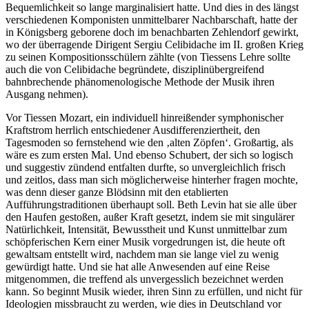
Bequemlichkeit so lange marginalisiert hatte. Und dies in des längst
verschiedenen Komponisten unmittelbarer Nachbarschaft, hatte der
in Königsberg geborene doch im benachbarten Zehlendorf gewirkt,
wo der überragende Dirigent Sergiu Celibidache im II. großen Krieg
zu seinen Kompositionsschülern zählte (von Tiessens Lehre sollte
auch die von Celibidache begründete, disziplinübergreifend
bahnbrechende phänomenologische Methode der Musik ihren
Ausgang nehmen).
Vor Tiessen Mozart, ein individuell hinreißender symphonischer
Kraftstrom herrlich entschiedener Ausdifferenziertheit, den
Tagesmoden so fernstehend wie den ‚alten Zöpfen‘. Großartig, als
wäre es zum ersten Mal. Und ebenso Schubert, der sich so logisch
und suggestiv zündend entfalten durfte, so unvergleichlich frisch
und zeitlos, dass man sich möglicherweise hinterher fragen mochte,
was denn dieser ganze Blödsinn mit den etablierten
Aufführungstraditionen überhaupt soll. Beth Levin hat sie alle über
den Haufen gestoßen, außer Kraft gesetzt, indem sie mit singulärer
Natürlichkeit, Intensität, Bewusstheit und Kunst unmittelbar zum
schöpferischen Kern einer Musik vorgedrungen ist, die heute oft
gewaltsam entstellt wird, nachdem man sie lange viel zu wenig
gewürdigt hatte. Und sie hat alle Anwesenden auf eine Reise
mitgenommen, die treffend als unvergesslich bezeichnet werden
kann. So beginnt Musik wieder, ihren Sinn zu erfüllen, und nicht für
Ideologien missbraucht zu werden, wie dies in Deutschland vor