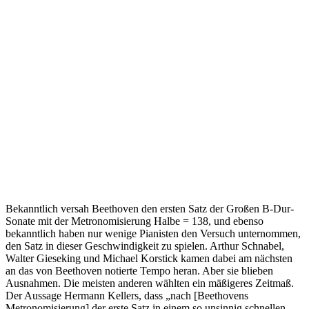
Bekanntlich versah Beethoven den ersten Satz der Großen B-Dur-
Sonate mit der Metronomisierung Halbe = 138, und ebenso
bekanntlich haben nur wenige Pianisten den Versuch unternommen,
den Satz in dieser Geschwindigkeit zu spielen. Arthur Schnabel,
Walter Gieseking und Michael Korstick kamen dabei am nächsten
an das von Beethoven notierte Tempo heran. Aber sie blieben
Ausnahmen. Die meisten anderen wählten ein mäßigeres Zeitmaß.
Der Aussage Hermann Kellers, dass „nach [Beethovens
Metronomisierung] der erste Satz in einem so unsinnig schnellen