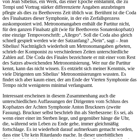
von Jean Sibelius, ein Werk, das einer Epoche entstammt, die zu
Tempi und Vortrag stärker differenzierte Angaben anzubringen
pflegte als dies zu Beethovens Zeit üblich war. Berühmt ist die Coda
des Finalsatzes dieser Symphonie, in der ein Zerfallsprozess
auskomponiert wird. Metronomangaben enthält die Partitur nicht,
für den ganzen Finalsatz gilt (wie für Beethovens Sonatenkopfsatz)
eine einzige Tempovorschrift: „Allegro“. Soll die Coda also gleich
schnell gespielt werden wie der Satzanfang? „Nein“, sagt – Jean
Sibelius! Nachträglich wiederholt um Metronomangaben gebeten,
schrieb der Komponist zu verschiedenen Zeiten unterschiedliche
Zahlen auf. Die Coda des Finales bezeichnete er mit einer vom Rest
des Satzes abweichenden Metronomisierung. Wer nur die Partitur
kennt, kann das nicht wissen. Es entzieht sich meiner Kenntnis, wie
viele Dirigenten um Sibelius‘ Metronomisierungen wussten. Es
findet sich aber kaum einer, der am Ende der Vierten Symphonie das
Tempo nicht wenigstens minimal verlangsamt.
Interessant erscheinen in diesem Zusammenhang auch die
unterschiedlichen Auffassungen der Dirigenten vom Schluss des
Kopfsatzes der Achten Symphonie Anton Bruckners (zweite
Fassung). Bruckner selbst beschrieb ihn als Sterbeszene: Es sei, als
wenn einer einer im Sterben liege, und gegenüber hänge die Uhr,
die, während sein Leben zu Ende gehe, immer gleichmäßig
fortschlage. Es ist wiederholt darauf aufmerksam gemacht worden,
dass eine Uhr kein Ritardando mache. In dieser unerbittlichen