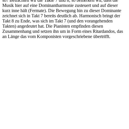
so? Betrachten wir die Takte 7 und 8, so bemerken wir, dass die
Musik hier auf eine Dominantharmonie zusteuert und auf dieser
kurz inne hält (Fermate). Die Bewegung hin zu dieser Dominante
zeichnet sich in Takt 7 bereits deutlich ab. Harmonisch bringt der
Takt 8 zu Ende, was sich im Takt 7 (und den vorangehenden
Takten) angedeutet hat. Die Pianisten empfinden diesen
Zusammenhang und setzen ihn um in Form eines Ritardandos, das
an Länge das vom Komponisten vorgeschriebene übertrifft.