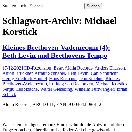
Suchen nach:
Schlagwort-Archiv: Michael
Korstick
Kleines Beethoven-Vademecum (4):
Beth Levin und Beethovens Tempo
17/12/2021
CD-Rezension
,
Essay
Aldilà Records
,
Anders Eliasson
,
Anton Bruckner
,
Arthur Schnabel
,
Beth Levin
,
Carl Schuricht
,
Georg Friedrich Händel
,
Hans Rosbaud
,
Jean Sibelius
,
Kleines
Beethoven-Vademecum
,
Ludwig van Beethoven
,
Michael Korstick
,
Sergiu Celibidache
,
Walter Gieseking
,
Wilhelm Furtwängler
Florian
Schuck
Aldilà Records, ARCD 011; EAN: 9 003643 980112
Was ist ein richtiges Tempo? Eine erschöpfende Antwort auf diese
Frage zu geben, über die im Laufe der Zeit eine gewiss nicht