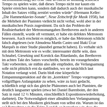
Tempo zu spielen wäre, daß dieses Tempo nicht nur kaum ein
Spieler erreichen kann, sondern daß dadurch auch der musikalische
Inhalt des Satzes völlig zerstört werden würde“ (Hermann Keller:
„Die Hammerklavier-Sonate“,
Neue Zeitschrift für Musik
1958), hat
die Mehrheit der Pianisten vielleicht nicht verbal, wohl aber in der
musikalischen Praxis zugestimmt. Da sich das Problem der
Realisierbarkeit der Metronomangaben Beethovens auch in anderen
Fällen einstellt, wurde oft vermutet, er habe ein defektes Metronom
besessen. Auch erscheint es möglich, er habe das Metronom schlicht
falsch abgelesen (wie Almudena Martín Castro und Iñaki Úcar
Marqués in einer Studie plausibel gemacht haben). Es verhalte sich
mit dem Metronom wie es wolle; interessanter dürfte sein, dass
Schnabel, Gieseking und Korstick das Ritardando, das Beethoven
im achten Takt des Satzes vorschreibt, bereits im vorangehenden
Takt vorbereiten, sie mithin also alle empfinden, die Verlangsamung
solle nicht plötzlich erst da stattfinden, wo sie tatsächlich laut
Notation verlangt wird. Darin bloß eine körperliche
Entspannungsreaktion auf die im „korrekten“ Tempo vorgetragenen,
vollgriffigen Anfangstakte zu sehen, wäre zu kurz gedacht,
schließlich zeigt sich das gleiche Phänomen auch bei Pianisten, die
deutlich langsamer spielen (etwa bei Daniel Barenboim, der den
Satz in rund 12 ½ Minuten, einschließlich Expositionswiederholung,
darbietet). Die Notwendigkeit einer allmählichen Verlangsamung
stellt sich bei den Musikern gleichsam von selbst ein. Warum ist das