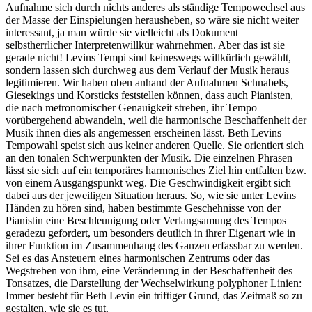
Aufnahme sich durch nichts anderes als ständige Tempowechsel aus
der Masse der Einspielungen herausheben, so wäre sie nicht weiter
interessant, ja man würde sie vielleicht als Dokument
selbstherrlicher Interpretenwillkür wahrnehmen. Aber das ist sie
gerade nicht! Levins Tempi sind keineswegs willkürlich gewählt,
sondern lassen sich durchweg aus dem Verlauf der Musik heraus
legitimieren. Wir haben oben anhand der Aufnahmen Schnabels,
Giesekings und Korsticks feststellen können, dass auch Pianisten,
die nach metronomischer Genauigkeit streben, ihr Tempo
vorübergehend abwandeln, weil die harmonische Beschaffenheit der
Musik ihnen dies als angemessen erscheinen lässt. Beth Levins
Tempowahl speist sich aus keiner anderen Quelle. Sie orientiert sich
an den tonalen Schwerpunkten der Musik. Die einzelnen Phrasen
lässt sie sich auf ein temporäres harmonisches Ziel hin entfalten bzw.
von einem Ausgangspunkt weg. Die Geschwindigkeit ergibt sich
dabei aus der jeweiligen Situation heraus. So, wie sie unter Levins
Händen zu hören sind, haben bestimmte Geschehnisse von der
Pianistin eine Beschleunigung oder Verlangsamung des Tempos
geradezu gefordert, um besonders deutlich in ihrer Eigenart wie in
ihrer Funktion im Zusammenhang des Ganzen erfassbar zu werden.
Sei es das Ansteuern eines harmonischen Zentrums oder das
Wegstreben von ihm, eine Veränderung in der Beschaffenheit des
Tonsatzes, die Darstellung der Wechselwirkung polyphoner Linien:
Immer besteht für Beth Levin ein triftiger Grund, das Zeitmaß so zu
gestalten, wie sie es tut.