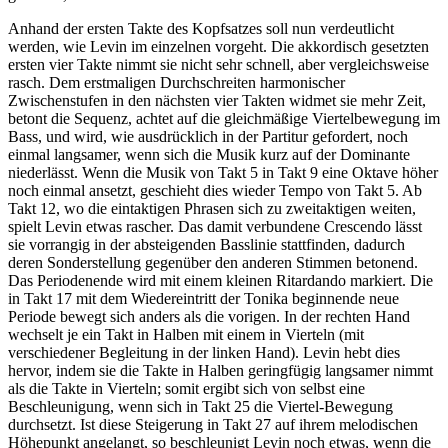
Anhand der ersten Takte des Kopfsatzes soll nun verdeutlicht
werden, wie Levin im einzelnen vorgeht. Die akkordisch gesetzten
ersten vier Takte nimmt sie nicht sehr schnell, aber vergleichsweise
rasch. Dem erstmaligen Durchschreiten harmonischer
Zwischenstufen in den nächsten vier Takten widmet sie mehr Zeit,
betont die Sequenz, achtet auf die gleichmäßige Viertelbewegung im
Bass, und wird, wie ausdrücklich in der Partitur gefordert, noch
einmal langsamer, wenn sich die Musik kurz auf der Dominante
niederlässt. Wenn die Musik von Takt 5 in Takt 9 eine Oktave höher
noch einmal ansetzt, geschieht dies wieder Tempo von Takt 5. Ab
Takt 12, wo die eintaktigen Phrasen sich zu zweitaktigen weiten,
spielt Levin etwas rascher. Das damit verbundene Crescendo lässt
sie vorrangig in der absteigenden Basslinie stattfinden, dadurch
deren Sonderstellung gegenüber den anderen Stimmen betonend.
Das Periodenende wird mit einem kleinen Ritardando markiert. Die
in Takt 17 mit dem Wiedereintritt der Tonika beginnende neue
Periode bewegt sich anders als die vorigen. In der rechten Hand
wechselt je ein Takt in Halben mit einem in Vierteln (mit
verschiedener Begleitung in der linken Hand). Levin hebt dies
hervor, indem sie die Takte in Halben geringfügig langsamer nimmt
als die Takte in Vierteln; somit ergibt sich von selbst eine
Beschleunigung, wenn sich in Takt 25 die Viertel-Bewegung
durchsetzt. Ist diese Steigerung in Takt 27 auf ihrem melodischen
Höhepunkt angelangt, so beschleunigt Levin noch etwas, wenn die