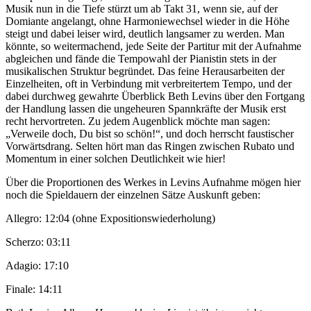
Musik nun in die Tiefe stürzt um ab Takt 31, wenn sie, auf der
Domiante angelangt, ohne Harmoniewechsel wieder in die Höhe
steigt und dabei leiser wird, deutlich langsamer zu werden. Man
könnte, so weitermachend, jede Seite der Partitur mit der Aufnahme
abgleichen und fände die Tempowahl der Pianistin stets in der
musikalischen Struktur begründet. Das feine Herausarbeiten der
Einzelheiten, oft in Verbindung mit verbreitertem Tempo, und der
dabei durchweg gewahrte Überblick Beth Levins über den Fortgang
der Handlung lassen die ungeheuren Spannkräfte der Musik erst
recht hervortreten. Zu jedem Augenblick möchte man sagen:
„Verweile doch, Du bist so schön!“, und doch herrscht faustischer
Vorwärtsdrang. Selten hört man das Ringen zwischen Rubato und
Momentum in einer solchen Deutlichkeit wie hier!
Über die Proportionen des Werkes in Levins Aufnahme mögen hier
noch die Spieldauern der einzelnen Sätze Auskunft geben:
Allegro: 12:04 (ohne Expositionswiederholung)
Scherzo: 03:11
Adagio: 17:10
Finale: 14:11