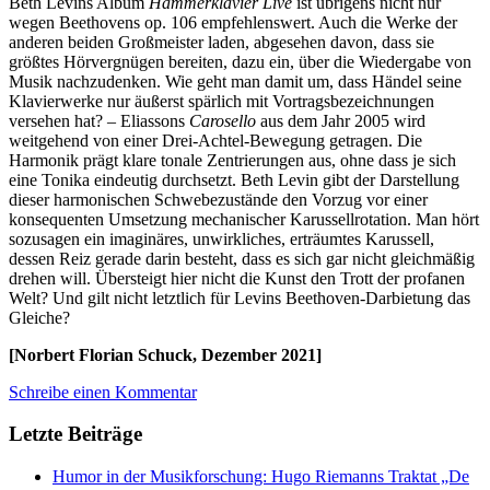
Beth Levins Album
Hammerklavier Live
ist übrigens nicht nur
wegen Beethovens op. 106 empfehlenswert. Auch die Werke der
anderen beiden Großmeister laden, abgesehen davon, dass sie
größtes Hörvergnügen bereiten, dazu ein, über die Wiedergabe von
Musik nachzudenken. Wie geht man damit um, dass Händel seine
Klavierwerke nur äußerst spärlich mit Vortragsbezeichnungen
versehen hat? – Eliassons
Carosello
aus dem Jahr 2005 wird
weitgehend von einer Drei-Achtel-Bewegung getragen. Die
Harmonik prägt klare tonale Zentrierungen aus, ohne dass je sich
eine Tonika eindeutig durchsetzt. Beth Levin gibt der Darstellung
dieser harmonischen Schwebezustände den Vorzug vor einer
konsequenten Umsetzung mechanischer Karussellrotation. Man hört
sozusagen ein imaginäres, unwirkliches, erträumtes Karussell,
dessen Reiz gerade darin besteht, dass es sich gar nicht gleichmäßig
drehen will. Übersteigt hier nicht die Kunst den Trott der profanen
Welt? Und gilt nicht letztlich für Levins Beethoven-Darbietung das
Gleiche?
[Norbert Florian Schuck, Dezember 2021]
Schreibe einen Kommentar
Letzte Beiträge
Humor in der Musikforschung: Hugo Riemanns Traktat „De