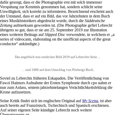
dafür gesorgt, dass er die Photographie erst mit solch immenser
Verspätung zur Kenntnis genommen hat, sondern schlicht seine
Unwilligkeit, sich korrekt zu informieren. Bezeichnend erscheint auch
der Umstand, dass er auf ein Bild, das vor Jahrzehnten in dem Buch
eines Musikhistorikers abgedruckt wurde, durch die
Süddeutsche
Zeitung
aufmerksam geworden ist. (Die Photographie gefiel Lebrecht
übrigens so gut, dass er sie am 25. September 2019 zur Illustration
eines weiteren Beitrags auf
Slipped Disc
verwendete, in welchem er „a
series of videocasts, elaborating on the unofficial aspects of the great
conductor“ ankündigte.)
Das angeblich neu entdeckte Bild 2019 auf Lebrechts Seite…
… und 1986 auf dem Umschlag von Priebergs Buch.
Soviel zu Lebrechts früheren Eskapaden. Die Veröffentlichung von
Fawzi Haimors Aufnahme der Ersten Symphonie durch cpo nahm er
nun zum Anlass, seinem jahrzehntelangen Verächtlichkeitsfeldzug die
Krone aufzusetzen.
Seine Kritik findet sich im englischen Original auf
My Scena
, ist aber
auch bereits auf Französisch, Tschechisch und Spanisch erschienen.
Auf seiner eigenen Seite kündigte Lebrecht noch weitere
Übersetzungen an.