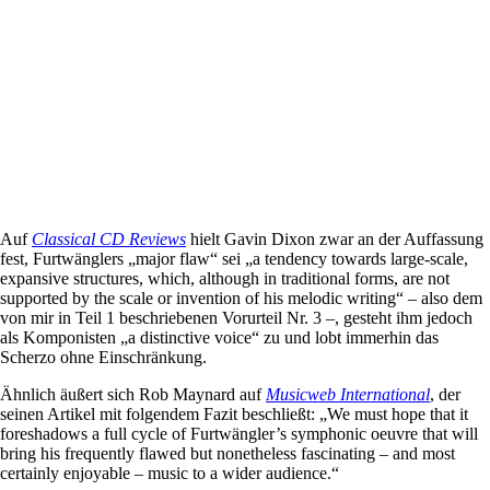
Auf
Classical CD Reviews
hielt Gavin Dixon zwar an der Auffassung
fest, Furtwänglers „major flaw“ sei „a tendency towards large-scale,
expansive structures, which, although in traditional forms, are not
supported by the scale or invention of his melodic writing“ – also dem
von mir in Teil 1 beschriebenen Vorurteil Nr. 3 –, gesteht ihm jedoch
als Komponisten „a distinctive voice“ zu und lobt immerhin das
Scherzo ohne Einschränkung.
Ähnlich äußert sich Rob Maynard auf
Musicweb International
, der
seinen Artikel mit folgendem Fazit beschließt: „We must hope that it
foreshadows a full cycle of Furtwängler’s symphonic oeuvre that will
bring his frequently flawed but nonetheless fascinating – and most
certainly enjoyable – music to a wider audience.“