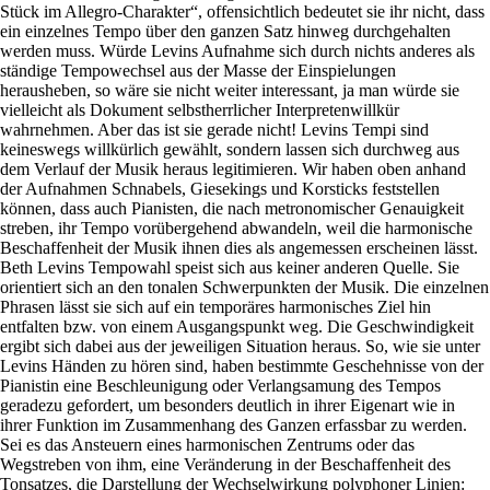
Stück im Allegro-Charakter“, offensichtlich bedeutet sie ihr nicht, dass
ein einzelnes Tempo über den ganzen Satz hinweg durchgehalten
werden muss. Würde Levins Aufnahme sich durch nichts anderes als
ständige Tempowechsel aus der Masse der Einspielungen
herausheben, so wäre sie nicht weiter interessant, ja man würde sie
vielleicht als Dokument selbstherrlicher Interpretenwillkür
wahrnehmen. Aber das ist sie gerade nicht! Levins Tempi sind
keineswegs willkürlich gewählt, sondern lassen sich durchweg aus
dem Verlauf der Musik heraus legitimieren. Wir haben oben anhand
der Aufnahmen Schnabels, Giesekings und Korsticks feststellen
können, dass auch Pianisten, die nach metronomischer Genauigkeit
streben, ihr Tempo vorübergehend abwandeln, weil die harmonische
Beschaffenheit der Musik ihnen dies als angemessen erscheinen lässt.
Beth Levins Tempowahl speist sich aus keiner anderen Quelle. Sie
orientiert sich an den tonalen Schwerpunkten der Musik. Die einzelnen
Phrasen lässt sie sich auf ein temporäres harmonisches Ziel hin
entfalten bzw. von einem Ausgangspunkt weg. Die Geschwindigkeit
ergibt sich dabei aus der jeweiligen Situation heraus. So, wie sie unter
Levins Händen zu hören sind, haben bestimmte Geschehnisse von der
Pianistin eine Beschleunigung oder Verlangsamung des Tempos
geradezu gefordert, um besonders deutlich in ihrer Eigenart wie in
ihrer Funktion im Zusammenhang des Ganzen erfassbar zu werden.
Sei es das Ansteuern eines harmonischen Zentrums oder das
Wegstreben von ihm, eine Veränderung in der Beschaffenheit des
Tonsatzes, die Darstellung der Wechselwirkung polyphoner Linien: