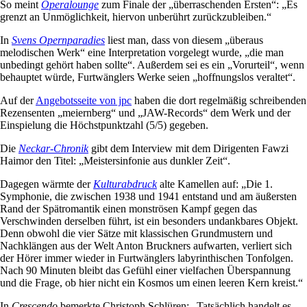
So meint
Operalounge
zum Finale der „überraschenden Ersten“: „Es
grenzt an Unmöglichkeit, hiervon unberührt zurückzubleiben.“
In
Svens Opernparadies
liest man, dass von diesem „überaus
melodischen Werk“ eine Interpretation vorgelegt wurde, „die man
unbedingt gehört haben sollte“. Außerdem sei es ein „Vorurteil“, wenn
behauptet würde, Furtwänglers Werke seien „hoffnungslos veraltet“.
Auf der
Angebotsseite von jpc
haben die dort regelmäßig schreibenden
Rezensenten „meiernberg“ und „JAW-Records“ dem Werk und der
Einspielung die Höchstpunktzahl (5/5) gegeben.
Die
Neckar-Chronik
gibt dem Interview mit dem Dirigenten Fawzi
Haimor den Titel: „Meistersinfonie aus dunkler Zeit“.
Dagegen wärmte der
Kulturabdruck
alte Kamellen auf: „Die 1.
Symphonie, die zwischen 1938 und 1941 entstand und am äußersten
Rand der Spätromantik einen monströsen Kampf gegen das
Verschwinden derselben führt, ist ein besonders undankbares Objekt.
Denn obwohl die vier Sätze mit klassischen Grundmustern und
Nachklängen aus der Welt Anton Bruckners aufwarten, verliert sich
der Hörer immer wieder in Furtwänglers labyrinthischen Tonfolgen.
Nach 90 Minuten bleibt das Gefühl einer vielfachen Überspannung
und die Frage, ob hier nicht ein Kosmos um einen leeren Kern kreist.“
In
Crescendo
bemerkte Christoph Schlüren: „Tatsächlich handelt es