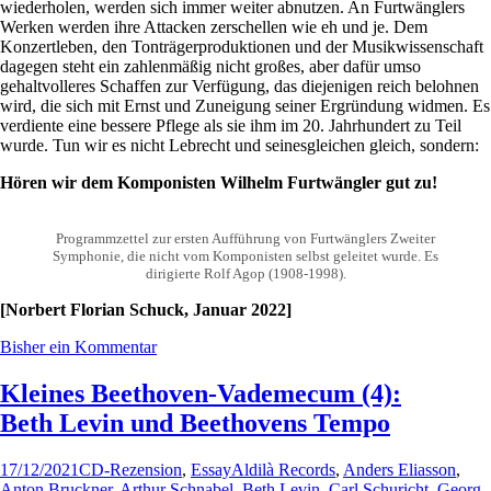
wiederholen, werden sich immer weiter abnutzen. An Furtwänglers
Werken werden ihre Attacken zerschellen wie eh und je. Dem
Konzertleben, den Tonträgerproduktionen und der Musikwissenschaft
dagegen steht ein zahlenmäßig nicht großes, aber dafür umso
gehaltvolleres Schaffen zur Verfügung, das diejenigen reich belohnen
wird, die sich mit Ernst und Zuneigung seiner Ergründung widmen. Es
verdiente eine bessere Pflege als sie ihm im 20. Jahrhundert zu Teil
wurde. Tun wir es nicht Lebrecht und seinesgleichen gleich, sondern:
Hören wir dem Komponisten Wilhelm Furtwängler gut zu!
Programmzettel zur ersten Aufführung von Furtwänglers Zweiter
Symphonie, die nicht vom Komponisten selbst geleitet wurde. Es
dirigierte Rolf Agop (1908-1998).
[Norbert Florian Schuck, Januar 2022]
Bisher ein Kommentar
Kleines Beethoven-Vademecum (4):
Beth Levin und Beethovens Tempo
17/12/2021
CD-Rezension
,
Essay
Aldilà Records
,
Anders Eliasson
,
Anton Bruckner
,
Arthur Schnabel
,
Beth Levin
,
Carl Schuricht
,
Georg