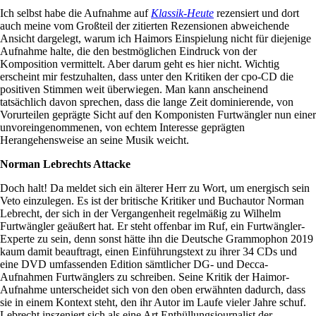
Ich selbst habe die Aufnahme auf
Klassik-Heute
rezensiert und dort
auch meine vom Großteil der zitierten Rezensionen abweichende
Ansicht dargelegt, warum ich Haimors Einspielung nicht für diejenige
Aufnahme halte, die den bestmöglichen Eindruck von der
Komposition vermittelt. Aber darum geht es hier nicht. Wichtig
erscheint mir festzuhalten, dass unter den Kritiken der cpo-CD die
positiven Stimmen weit überwiegen. Man kann anscheinend
tatsächlich davon sprechen, dass die lange Zeit dominierende, von
Vorurteilen geprägte Sicht auf den Komponisten Furtwängler nun einer
unvoreingenommenen, von echtem Interesse geprägten
Herangehensweise an seine Musik weicht.
Norman Lebrechts Attacke
Doch halt! Da meldet sich ein älterer Herr zu Wort, um energisch sein
Veto einzulegen. Es ist der britische Kritiker und Buchautor Norman
Lebrecht, der sich in der Vergangenheit regelmäßig zu Wilhelm
Furtwängler geäußert hat. Er steht offenbar im Ruf, ein Furtwängler-
Experte zu sein, denn sonst hätte ihn die Deutsche Grammophon 2019
kaum damit beauftragt, einen Einführungstext zu ihrer 34 CDs und
eine DVD umfassenden Edition sämtlicher DG- und Decca-
Aufnahmen Furtwänglers zu schreiben. Seine Kritik der Haimor-
Aufnahme unterscheidet sich von den oben erwähnten dadurch, dass
sie in einem Kontext steht, den ihr Autor im Laufe vieler Jahre schuf.
Lebrecht inszeniert sich als eine Art Enthüllungsjournalist der