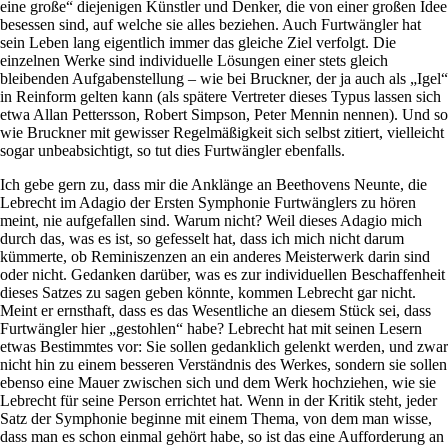
eine große“ diejenigen Künstler und Denker, die von einer großen Idee
besessen sind, auf welche sie alles beziehen. Auch Furtwängler hat
sein Leben lang eigentlich immer das gleiche Ziel verfolgt. Die
einzelnen Werke sind individuelle Lösungen einer stets gleich
bleibenden Aufgabenstellung – wie bei Bruckner, der ja auch als „Igel“
in Reinform gelten kann (als spätere Vertreter dieses Typus lassen sich
etwa Allan Pettersson, Robert Simpson, Peter Mennin nennen). Und so
wie Bruckner mit gewisser Regelmäßigkeit sich selbst zitiert, vielleicht
sogar unbeabsichtigt, so tut dies Furtwängler ebenfalls.
Ich gebe gern zu, dass mir die Anklänge an Beethovens Neunte, die
Lebrecht im Adagio der Ersten Symphonie Furtwänglers zu hören
meint, nie aufgefallen sind. Warum nicht? Weil dieses Adagio mich
durch das, was es ist, so gefesselt hat, dass ich mich nicht darum
kümmerte, ob Reminiszenzen an ein anderes Meisterwerk darin sind
oder nicht. Gedanken darüber, was es zur individuellen Beschaffenheit
dieses Satzes zu sagen geben könnte, kommen Lebrecht gar nicht.
Meint er ernsthaft, dass es das Wesentliche an diesem Stück sei, dass
Furtwängler hier „gestohlen“ habe? Lebrecht hat mit seinen Lesern
etwas Bestimmtes vor: Sie sollen gedanklich gelenkt werden, und zwar
nicht hin zu einem besseren Verständnis des Werkes, sondern sie sollen
ebenso eine Mauer zwischen sich und dem Werk hochziehen, wie sie
Lebrecht für seine Person errichtet hat. Wenn in der Kritik steht, jeder
Satz der Symphonie beginne mit einem Thema, von dem man wisse,
dass man es schon einmal gehört habe, so ist das eine Aufforderung an