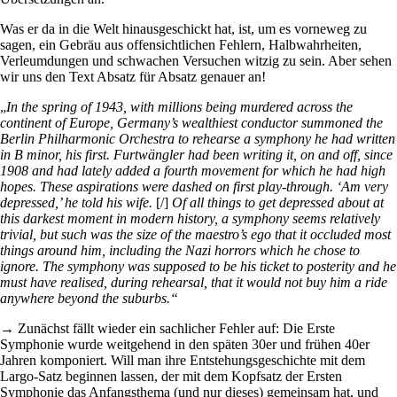
Was er da in die Welt hinausgeschickt hat, ist, um es vorneweg zu
sagen, ein Gebräu aus offensichtlichen Fehlern, Halbwahrheiten,
Verleumdungen und schwachen Versuchen witzig zu sein. Aber sehen
wir uns den Text Absatz für Absatz genauer an!
„
In the spring of 1943, with millions being murdered across the
continent of Europe, Germany’s wealthiest conductor summoned the
Berlin Philharmonic Orchestra to rehearse a symphony he had written
in B minor, his first. Furtwängler had been writing it, on and off, since
1908 and had lately added a fourth movement for which he had high
hopes. These aspirations were dashed on first play-through. ‘Am very
depressed,’ he told his wife.
[/]
Of all things to get depressed about at
this darkest moment in modern history, a symphony seems relatively
trivial, but such was the size of the maestro’s ego that it occluded most
things around him, including the Nazi horrors which he chose to
ignore. The symphony was supposed to be his ticket to posterity and he
must have realised, during rehearsal, that it would not buy him a ride
anywhere beyond the suburbs.“
→ Zunächst fällt wieder ein sachlicher Fehler auf: Die Erste
Symphonie wurde weitgehend in den späten 30er und frühen 40er
Jahren komponiert. Will man ihre Entstehungsgeschichte mit dem
Largo-Satz beginnen lassen, der mit dem Kopfsatz der Ersten
Symphonie das Anfangsthema (und nur dieses) gemeinsam hat, und