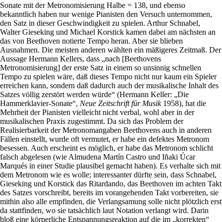
Sonate mit der Metronomisierung Halbe = 138, und ebenso
bekanntlich haben nur wenige Pianisten den Versuch unternommen,
den Satz in dieser Geschwindigkeit zu spielen. Arthur Schnabel,
Walter Gieseking und Michael Korstick kamen dabei am nächsten an
das von Beethoven notierte Tempo heran. Aber sie blieben
Ausnahmen. Die meisten anderen wählten ein mäßigeres Zeitmaß. Der
Aussage Hermann Kellers, dass „nach [Beethovens
Metronomisierung] der erste Satz in einem so unsinnig schnellen
Tempo zu spielen wäre, daß dieses Tempo nicht nur kaum ein Spieler
erreichen kann, sondern daß dadurch auch der musikalische Inhalt des
Satzes völlig zerstört werden würde“ (Hermann Keller: „Die
Hammerklavier-Sonate“,
Neue Zeitschrift für Musik
1958), hat die
Mehrheit der Pianisten vielleicht nicht verbal, wohl aber in der
musikalischen Praxis zugestimmt. Da sich das Problem der
Realisierbarkeit der Metronomangaben Beethovens auch in anderen
Fällen einstellt, wurde oft vermutet, er habe ein defektes Metronom
besessen. Auch erscheint es möglich, er habe das Metronom schlicht
falsch abgelesen (wie Almudena Martín Castro und Iñaki Úcar
Marqués in einer Studie plausibel gemacht haben). Es verhalte sich mit
dem Metronom wie es wolle; interessanter dürfte sein, dass Schnabel,
Gieseking und Korstick das Ritardando, das Beethoven im achten Takt
des Satzes vorschreibt, bereits im vorangehenden Takt vorbereiten, sie
mithin also alle empfinden, die Verlangsamung solle nicht plötzlich erst
da stattfinden, wo sie tatsächlich laut Notation verlangt wird. Darin
bloß eine körperliche Entspannungsreaktion auf die im „korrekten“