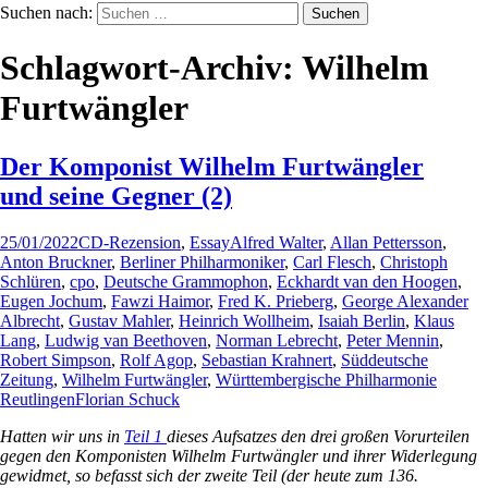
Suchen nach:
Schlagwort-Archiv: Wilhelm
Furtwängler
Der Komponist Wilhelm Furtwängler
und seine Gegner (2)
25/01/2022
CD-Rezension
,
Essay
Alfred Walter
,
Allan Pettersson
,
Anton Bruckner
,
Berliner Philharmoniker
,
Carl Flesch
,
Christoph
Schlüren
,
cpo
,
Deutsche Grammophon
,
Eckhardt van den Hoogen
,
Eugen Jochum
,
Fawzi Haimor
,
Fred K. Prieberg
,
George Alexander
Albrecht
,
Gustav Mahler
,
Heinrich Wollheim
,
Isaiah Berlin
,
Klaus
Lang
,
Ludwig van Beethoven
,
Norman Lebrecht
,
Peter Mennin
,
Robert Simpson
,
Rolf Agop
,
Sebastian Krahnert
,
Süddeutsche
Zeitung
,
Wilhelm Furtwängler
,
Württembergische Philharmonie
Reutlingen
Florian Schuck
Hatten wir uns in
Teil 1
dieses Aufsatzes den drei großen Vorurteilen
gegen den Komponisten Wilhelm Furtwängler und ihrer Widerlegung
gewidmet, so befasst sich der zweite Teil (der heute zum 136.