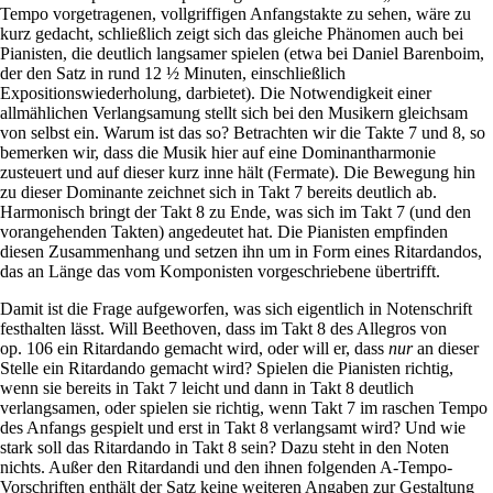
Tempo vorgetragenen, vollgriffigen Anfangstakte zu sehen, wäre zu
kurz gedacht, schließlich zeigt sich das gleiche Phänomen auch bei
Pianisten, die deutlich langsamer spielen (etwa bei Daniel Barenboim,
der den Satz in rund 12 ½ Minuten, einschließlich
Expositionswiederholung, darbietet). Die Notwendigkeit einer
allmählichen Verlangsamung stellt sich bei den Musikern gleichsam
von selbst ein. Warum ist das so? Betrachten wir die Takte 7 und 8, so
bemerken wir, dass die Musik hier auf eine Dominantharmonie
zusteuert und auf dieser kurz inne hält (Fermate). Die Bewegung hin
zu dieser Dominante zeichnet sich in Takt 7 bereits deutlich ab.
Harmonisch bringt der Takt 8 zu Ende, was sich im Takt 7 (und den
vorangehenden Takten) angedeutet hat. Die Pianisten empfinden
diesen Zusammenhang und setzen ihn um in Form eines Ritardandos,
das an Länge das vom Komponisten vorgeschriebene übertrifft.
Damit ist die Frage aufgeworfen, was sich eigentlich in Notenschrift
festhalten lässt. Will Beethoven, dass im Takt 8 des Allegros von
op. 106 ein Ritardando gemacht wird, oder will er, dass
nur
an dieser
Stelle ein Ritardando gemacht wird? Spielen die Pianisten richtig,
wenn sie bereits in Takt 7 leicht und dann in Takt 8 deutlich
verlangsamen, oder spielen sie richtig, wenn Takt 7 im raschen Tempo
des Anfangs gespielt und erst in Takt 8 verlangsamt wird? Und wie
stark soll das Ritardando in Takt 8 sein? Dazu steht in den Noten
nichts. Außer den Ritardandi und den ihnen folgenden A-Tempo-
Vorschriften enthält der Satz keine weiteren Angaben zur Gestaltung