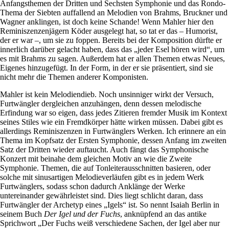
Anfangsthemen der Dritten und Sechsten Symphonie und das Rondo-
Thema der Siebten auffallend an Melodien von Brahms, Bruckner und
Wagner anklingen, ist doch keine Schande! Wenn Mahler hier den
Reminiszenzenjägern Köder ausgelegt hat, so tat er das – Humorist,
der er war –, um sie zu foppen. Bereits bei der Komposition dürfte er
innerlich darüber gelacht haben, dass das „jeder Esel hören wird“, um
es mit Brahms zu sagen. Außerdem hat er allen Themen etwas Neues,
Eigenes hinzugefügt. In der Form, in der er sie präsentiert, sind sie
nicht mehr die Themen anderer Komponisten.
Mahler ist kein Melodiendieb. Noch unsinniger wirkt der Versuch,
Furtwängler dergleichen anzuhängen, denn dessen melodische
Erfindung war so eigen, dass jedes Zitieren fremder Musik im Kontext
seines Stiles wie ein Fremdkörper hätte wirken müssen. Dabei gibt es
allerdings Reminiszenzen in Furtwänglers Werken. Ich erinnere an ein
Thema im Kopfsatz der Ersten Symphonie, dessen Anfang im zweiten
Satz der Dritten wieder auftaucht. Auch fängt das Symphonische
Konzert mit beinahe dem gleichen Motiv an wie die Zweite
Symphonie. Themen, die auf Tonleiterausschnitten basieren, oder
solche mit sinusartigen Melodieverläufen gibt es in jedem Werk
Furtwänglers, sodass schon dadurch Anklänge der Werke
untereinander gewährleistet sind. Dies liegt schlicht daran, dass
Furtwängler der Archetyp eines „Igels“ ist. So nennt Isaiah Berlin in
seinem Buch
Der Igel und der Fuchs
, anknüpfend an das antike
Sprichwort „Der Fuchs weiß verschiedene Sachen, der Igel aber nur