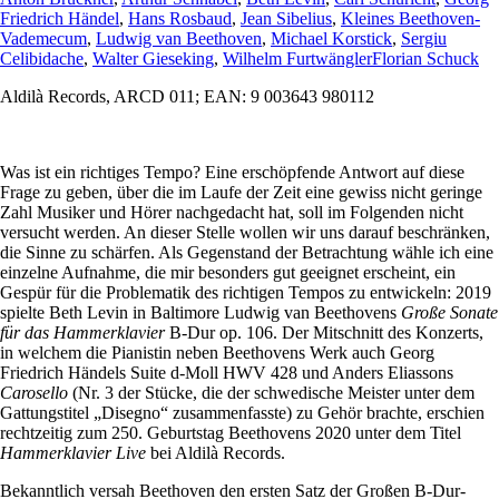
Friedrich Händel
,
Hans Rosbaud
,
Jean Sibelius
,
Kleines Beethoven-
Vademecum
,
Ludwig van Beethoven
,
Michael Korstick
,
Sergiu
Celibidache
,
Walter Gieseking
,
Wilhelm Furtwängler
Florian Schuck
Aldilà Records, ARCD 011; EAN: 9 003643 980112
Was ist ein richtiges Tempo? Eine erschöpfende Antwort auf diese
Frage zu geben, über die im Laufe der Zeit eine gewiss nicht geringe
Zahl Musiker und Hörer nachgedacht hat, soll im Folgenden nicht
versucht werden. An dieser Stelle wollen wir uns darauf beschränken,
die Sinne zu schärfen. Als Gegenstand der Betrachtung wähle ich eine
einzelne Aufnahme, die mir besonders gut geeignet erscheint, ein
Gespür für die Problematik des richtigen Tempos zu entwickeln: 2019
spielte Beth Levin in Baltimore Ludwig van Beethovens
Große Sonate
für das Hammerklavier
B-Dur op. 106. Der Mitschnitt des Konzerts,
in welchem die Pianistin neben Beethovens Werk auch Georg
Friedrich Händels Suite d-Moll HWV 428 und Anders Eliassons
Carosello
(Nr. 3 der Stücke, die der schwedische Meister unter dem
Gattungstitel „Disegno“ zusammenfasste) zu Gehör brachte, erschien
rechtzeitig zum 250. Geburtstag Beethovens 2020 unter dem Titel
Hammerklavier Live
bei Aldilà Records.
Bekanntlich versah Beethoven den ersten Satz der Großen B-Dur-