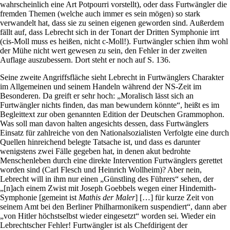
wahrscheinlich eine Art Potpourri vorstellt), oder dass Furtwängler die
fremden Themen (welche auch immer es sein mögen) so stark
verwandelt hat, dass sie zu seinen eigenen geworden sind. Außerdem
fällt auf, dass Lebrecht sich in der Tonart der Dritten Symphonie irrt
(cis-Moll muss es heißen, nicht c-Moll!). Furtwängler schien ihm wohl
der Mühe nicht wert gewesen zu sein, den Fehler in der zweiten
Auflage auszubessern. Dort steht er noch auf S. 136.
Seine zweite Angriffsfläche sieht Lebrecht in Furtwänglers Charakter
im Allgemeinen und seinem Handeln während der NS-Zeit im
Besonderen. Da greift er sehr hoch: „Moralisch lässt sich an
Furtwängler nichts finden, das man bewundern könnte“, heißt es im
Begleittext zur oben genannten Edition der Deutschen Grammophon.
Was soll man davon halten angesichts dessen, dass Furtwänglers
Einsatz für zahlreiche von den Nationalsozialisten Verfolgte eine durch
Quellen hinreichend belegte Tatsache ist, und dass es darunter
wenigstens zwei Fälle gegeben hat, in denen akut bedrohte
Menschenleben durch eine direkte Intervention Furtwänglers gerettet
worden sind (Carl Flesch und Heinrich Wollheim)? Aber nein,
Lebrecht will in ihm nur einen „Günstling des Führers“ sehen, der
„[n]ach einem Zwist mit Joseph Goebbels wegen einer Hindemith-
Symphonie [gemeint ist
Mathis der Maler
] […] für kurze Zeit von
seinem Amt bei den Berliner Philharmonikern suspendiert“, dann aber
„von Hitler höchstselbst wieder eingesetzt“ worden sei. Wieder ein
Lebrechtscher Fehler! Furtwängler ist als Chefdirigent der