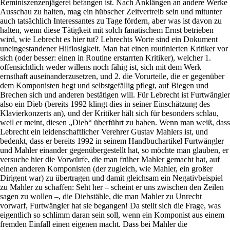
Reminiszenzenjägerei befangen ist. Nach Anklängen an andere Werke
Ausschau zu halten, mag ein hübscher Zeitvertreib sein und mitunter
auch tatsächlich Interessantes zu Tage fördern, aber was ist davon zu
halten, wenn diese Tätigkeit mit solch fanatischem Ernst betrieben
wird, wie Lebrecht es hier tut? Lebrechts Worte sind ein Dokument
uneingestandener Hilflosigkeit. Man hat einen routinierten Kritiker vor
sich (oder besser: einen in Routine erstarrten Kritiker), welcher 1.
offensichtlich weder willens noch fähig ist, sich mit dem Werk
ernsthaft auseinanderzusetzen, und 2. die Vorurteile, die er gegenüber
dem Komponisten hegt und selbstgefällig pflegt, auf Biegen und
Brechen sich und anderen bestätigen will. Für Lebrecht ist Furtwängler
also ein Dieb (bereits 1992 klingt dies in seiner Einschätzung des
Klavierkonzerts an), und der Kritiker hält sich für besonders schlau,
weil er meint, diesen „Dieb“ überführt zu haben. Wenn man weiß, dass
Lebrecht ein leidenschaftlicher Verehrer Gustav Mahlers ist, und
bedenkt, dass er bereits 1992 in seinem Handbuchartikel Furtwängler
und Mahler einander gegenübergestellt hat, so möchte man glauben, er
versuche hier die Vorwürfe, die man früher Mahler gemacht hat, auf
einen anderen Komponisten (der zugleich, wie Mahler, ein großer
Dirigent war) zu übertragen und damit gleichsam ein Negativbeispiel
zu Mahler zu schaffen: Seht her – scheint er uns zwischen den Zeilen
sagen zu wollen –, die Diebstähle, die man Mahler zu Unrecht
vorwarf, Furtwängler hat sie begangen! Da stellt sich die Frage, was
eigentlich so schlimm daran sein soll, wenn ein Komponist aus einem
fremden Einfall einen eigenen macht. Dass bei Mahler die