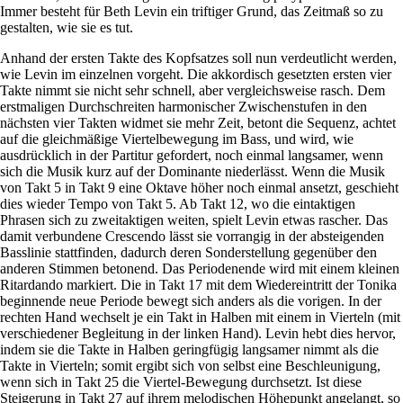
Immer besteht für Beth Levin ein triftiger Grund, das Zeitmaß so zu
gestalten, wie sie es tut.
Anhand der ersten Takte des Kopfsatzes soll nun verdeutlicht werden,
wie Levin im einzelnen vorgeht. Die akkordisch gesetzten ersten vier
Takte nimmt sie nicht sehr schnell, aber vergleichsweise rasch. Dem
erstmaligen Durchschreiten harmonischer Zwischenstufen in den
nächsten vier Takten widmet sie mehr Zeit, betont die Sequenz, achtet
auf die gleichmäßige Viertelbewegung im Bass, und wird, wie
ausdrücklich in der Partitur gefordert, noch einmal langsamer, wenn
sich die Musik kurz auf der Dominante niederlässt. Wenn die Musik
von Takt 5 in Takt 9 eine Oktave höher noch einmal ansetzt, geschieht
dies wieder Tempo von Takt 5. Ab Takt 12, wo die eintaktigen
Phrasen sich zu zweitaktigen weiten, spielt Levin etwas rascher. Das
damit verbundene Crescendo lässt sie vorrangig in der absteigenden
Basslinie stattfinden, dadurch deren Sonderstellung gegenüber den
anderen Stimmen betonend. Das Periodenende wird mit einem kleinen
Ritardando markiert. Die in Takt 17 mit dem Wiedereintritt der Tonika
beginnende neue Periode bewegt sich anders als die vorigen. In der
rechten Hand wechselt je ein Takt in Halben mit einem in Vierteln (mit
verschiedener Begleitung in der linken Hand). Levin hebt dies hervor,
indem sie die Takte in Halben geringfügig langsamer nimmt als die
Takte in Vierteln; somit ergibt sich von selbst eine Beschleunigung,
wenn sich in Takt 25 die Viertel-Bewegung durchsetzt. Ist diese
Steigerung in Takt 27 auf ihrem melodischen Höhepunkt angelangt, so