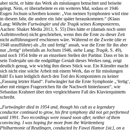
aber nicht, er hätte das Werk als misslungen betrachtet und beiseite
gelegt. Nein, er überarbeitete es ein weiteres Mal, sodass er 1946
Eugen Jochum schreiben konnte: „Von meinen Symphonien wird eine
in diesem Jahr, die andere ein Jahr später herauskommen.“ (Klaus
Lang:
Wilhelm Furtwängler und die Tragik seines Komponierens
,
Aachen: Shaker Media 2013, S. 55) Dies hätte er (damals noch unter
Auftrittsverbot) nicht geschrieben, wenn ihm die Erste zu dieser Zeit
nicht aufführungsreif erschienen wäre. Während er die Zweite (die er
1948 uraufführte) als „fix und fertig“ ansah, war die Erste für ihn aber
nur „fertig“ (ebenfalls an Jochum 1946, siehe Lang:
Tragik
, S. 49),
und noch 1954 feilte er an einzelnen Stellen der Partitur. Dass er bis in
sein Todesjahr um die endgültige Gestalt dieses Werkes rang, zeigt
deutlich genug, wie wichtig ihm dieses Stück war. Ein Künstler macht
sich nicht eine solche Arbeit mit einem Werk, das er für misslungen
hält! Es kam lediglich durch den Tod des Komponisten zu keiner
„Fassung letzter Hand“. Furtwängler hat die Erste Symphonie „’fertig‘,
aber mit einigen Fragezeichen für die Nachwelt hinterlassen“, wie
Sebastian Krahnert über den vergleichbaren Fall des Klavierquintetts
schreibt.
„
Furtwängler died in 1954 and, though his cult as a legendary
conductor continued to grow, his first symphony did not get performed
until 1991. Two recordings were issued soon after, neither of them
convincing. I was hoping for more from the Württemberg
Philharmonie of Reutlingen, conducted by Fawzi Hamor [sic], on a