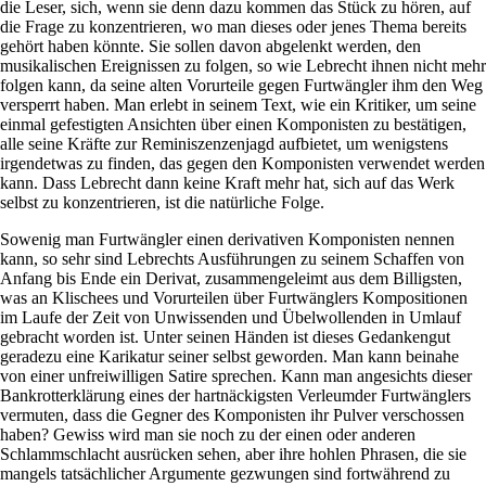
die Leser, sich, wenn sie denn dazu kommen das Stück zu hören, auf
die Frage zu konzentrieren, wo man dieses oder jenes Thema bereits
gehört haben könnte. Sie sollen davon abgelenkt werden, den
musikalischen Ereignissen zu folgen, so wie Lebrecht ihnen nicht mehr
folgen kann, da seine alten Vorurteile gegen Furtwängler ihm den Weg
versperrt haben. Man erlebt in seinem Text, wie ein Kritiker, um seine
einmal gefestigten Ansichten über einen Komponisten zu bestätigen,
alle seine Kräfte zur Reminiszenzenjagd aufbietet, um wenigstens
irgendetwas zu finden, das gegen den Komponisten verwendet werden
kann. Dass Lebrecht dann keine Kraft mehr hat, sich auf das Werk
selbst zu konzentrieren, ist die natürliche Folge.
Sowenig man Furtwängler einen derivativen Komponisten nennen
kann, so sehr sind Lebrechts Ausführungen zu seinem Schaffen von
Anfang bis Ende ein Derivat, zusammengeleimt aus dem Billigsten,
was an Klischees und Vorurteilen über Furtwänglers Kompositionen
im Laufe der Zeit von Unwissenden und Übelwollenden in Umlauf
gebracht worden ist. Unter seinen Händen ist dieses Gedankengut
geradezu eine Karikatur seiner selbst geworden. Man kann beinahe
von einer unfreiwilligen Satire sprechen. Kann man angesichts dieser
Bankrotterklärung eines der hartnäckigsten Verleumder Furtwänglers
vermuten, dass die Gegner des Komponisten ihr Pulver verschossen
haben? Gewiss wird man sie noch zu der einen oder anderen
Schlammschlacht ausrücken sehen, aber ihre hohlen Phrasen, die sie
mangels tatsächlicher Argumente gezwungen sind fortwährend zu