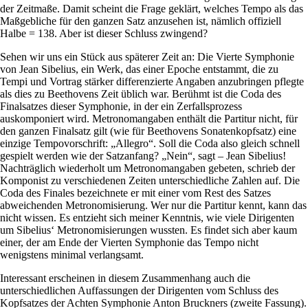
der Zeitmaße. Damit scheint die Frage geklärt, welches Tempo als das
Maßgebliche für den ganzen Satz anzusehen ist, nämlich offiziell
Halbe = 138. Aber ist dieser Schluss zwingend?
Sehen wir uns ein Stück aus späterer Zeit an: Die Vierte Symphonie
von Jean Sibelius, ein Werk, das einer Epoche entstammt, die zu
Tempi und Vortrag stärker differenzierte Angaben anzubringen pflegte
als dies zu Beethovens Zeit üblich war. Berühmt ist die Coda des
Finalsatzes dieser Symphonie, in der ein Zerfallsprozess
auskomponiert wird. Metronomangaben enthält die Partitur nicht, für
den ganzen Finalsatz gilt (wie für Beethovens Sonatenkopfsatz) eine
einzige Tempovorschrift: „Allegro“. Soll die Coda also gleich schnell
gespielt werden wie der Satzanfang? „Nein“, sagt – Jean Sibelius!
Nachträglich wiederholt um Metronomangaben gebeten, schrieb der
Komponist zu verschiedenen Zeiten unterschiedliche Zahlen auf. Die
Coda des Finales bezeichnete er mit einer vom Rest des Satzes
abweichenden Metronomisierung. Wer nur die Partitur kennt, kann das
nicht wissen. Es entzieht sich meiner Kenntnis, wie viele Dirigenten
um Sibelius‘ Metronomisierungen wussten. Es findet sich aber kaum
einer, der am Ende der Vierten Symphonie das Tempo nicht
wenigstens minimal verlangsamt.
Interessant erscheinen in diesem Zusammenhang auch die
unterschiedlichen Auffassungen der Dirigenten vom Schluss des
Kopfsatzes der Achten Symphonie Anton Bruckners (zweite Fassung).