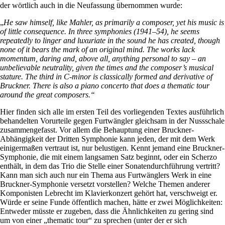
der wörtlich auch in die Neufassung übernommen wurde:
„
He saw himself, like Mahler, as primarily a composer, yet his music is
of little consequence. In three symphonies (1941–54), he seems
repeatedly to linger and luxuriate in the sound he has created, though
none of it bears the mark of an original mind. The works lack
momentum, daring and, above all, anything personal to say – an
unbelievable neutrality, given the times and the composer’s musical
stature. The third in C-minor is classically formed and derivative of
Bruckner. There is also a piano concerto that does a thematic tour
around the great composers.“
Hier finden sich alle im ersten Teil des vorliegenden Textes ausführlich
behandelten Vorurteile gegen Furtwängler gleichsam in der Nussschale
zusammengefasst. Vor allem die Behauptung einer Bruckner-
Abhängigkeit der Dritten Symphonie kann jeden, der mit dem Werk
einigermaßen vertraut ist, nur belustigen. Kennt jemand eine Bruckner-
Symphonie, die mit einem langsamen Satz beginnt, oder ein Scherzo
enthält, in dem das Trio die Stelle einer Sonatendurchführung vertritt?
Kann man sich auch nur ein Thema aus Furtwänglers Werk in eine
Bruckner-Symphonie versetzt vorstellen? Welche Themen anderer
Komponisten Lebrecht im Klavierkonzert gehört hat, verschweigt er.
Würde er seine Funde öffentlich machen, hätte er zwei Möglichkeiten:
Entweder müsste er zugeben, dass die Ähnlichkeiten zu gering sind
um von einer „thematic tour“ zu sprechen (unter der er sich