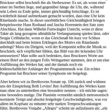
Bruckner selbst beschrieb ihn als Sterbeszene: Es sei, als wenn einer
einer im Sterben liege, und gegenüber hänge die Uhr, die, während
sein Leben zu Ende gehe, immer gleichmäßig fortschlage. Es ist
wiederholt darauf aufmerksam gemacht worden, dass eine Uhr kein
Ritardando mache. In dieser unerbittlichen Gleichmäßigkeit bringen
beispielsweise Hans Rosbaud und Jascha Horenstein den Satz zum
Abschluss. Hat dann Wilhelm Furtwängler Unrecht, wenn er diese
Takte als lang gezogene allmähliche Verlangsamung spielen lässt, oder
Sergiu Celibidache, wenn er das Gleichmaß bis kurz vor Schluss
durchhält und beim letzten Erklingen des Motivs ein Ritardando
anbringt? Muss ein Dirigent, weil der Komponist selbst die Musik so
beschrieb, sich verpflichtet fühlen, das Bild von der tickenden Uhr
umzusetzen? Man sollte auch bedenken, dass Bruckners Worte aus
einem Brief an den jungen Felix Weingartner stammen, den er um eine
Aufführung des Werkes bat, und der damals noch ein
leidenschaftlicher Anhänger der Programmmusik war. Ein echtes
Programm hat Bruckner seiner Symphonie nie beigelegt.
Aber kehren wir zu Beethovens Sonate op. 106 zurück und widmen
uns der Einspielung Beth Levins! Ihre Aufführung des Werkes kann
man ohne zu untertreiben eine besondere nennen – ich möchte sagen:
eine besonders mutige. Die Pianistin vermeidet nämlich metronomisch
normierte Tempi und absolut festgelegte Geschwindigkeiten, was vor
allem im Kopfsatz zu mitunter sehr starken Temposchwankungen
führt. Beethovens Vorgabe „Allegro“ scheint sie aufzufassen als: „ein