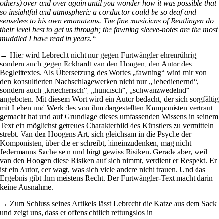
others) over and over again until you wonder how it was possible that
so insightful and atmospheric a conductor could be so deaf and
senseless to his own emanations. The fine musicians of Reutlingen do
their level best to get us through; the fawning sleeve-notes are the most
muddled I have read in years.“
→ Hier wird Lebrecht nicht nur gegen Furtwängler ehrenrührig,
sondern auch gegen Eckhardt van den Hoogen, den Autor des
Begleittextes. Als Übersetzung des Wortes „fawning“ wird mir von
den konsultierten Nachschlagewerken nicht nur „liebedienernd“,
sondern auch „kriecherisch“, „hündisch“, „schwanzwedelnd“
angeboten. Mit diesem Wort wird ein Autor bedacht, der sich sorgfältig
mit Leben und Werk des von ihm dargestellten Komponisten vertraut
gemacht hat und auf Grundlage dieses umfassenden Wissens in seinem
Text ein möglichst getreues Charakterbild des Künstlers zu vermitteln
strebt. Van den Hoogens Art, sich gleichsam in die Psyche der
Komponisten, über die er schreibt, hineinzudenken, mag nicht
Jedermanns Sache sein und birgt gewiss Risiken. Gerade aber, weil
van den Hoogen diese Risiken auf sich nimmt, verdient er Respekt. Er
ist ein Autor, der wagt, was sich viele andere nicht trauen. Und das
Ergebnis gibt ihm meistens Recht. Der Furtwängler-Text macht darin
keine Ausnahme.
→ Zum Schluss seines Artikels lässt Lebrecht die Katze aus dem Sack
und zeigt uns, dass er offensichtlich rettungslos in