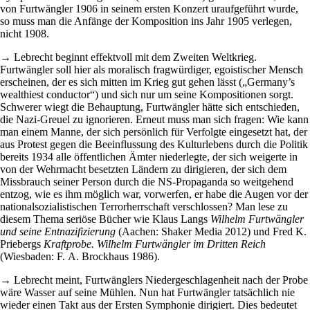
von Furtwängler 1906 in seinem ersten Konzert uraufgeführt wurde,
so muss man die Anfänge der Komposition ins Jahr 1905 verlegen,
nicht 1908.
→ Lebrecht beginnt effektvoll mit dem Zweiten Weltkrieg.
Furtwängler soll hier als moralisch fragwürdiger, egoistischer Mensch
erscheinen, der es sich mitten im Krieg gut gehen lässt („Germany’s
wealthiest conductor“) und sich nur um seine Kompositionen sorgt.
Schwerer wiegt die Behauptung, Furtwängler hätte sich entschieden,
die Nazi-Greuel zu ignorieren. Erneut muss man sich fragen: Wie kann
man einem Manne, der sich persönlich für Verfolgte eingesetzt hat, der
aus Protest gegen die Beeinflussung des Kulturlebens durch die Politik
bereits 1934 alle öffentlichen Ämter niederlegte, der sich weigerte in
von der Wehrmacht besetzten Ländern zu dirigieren, der sich dem
Missbrauch seiner Person durch die NS-Propaganda so weitgehend
entzog, wie es ihm möglich war, vorwerfen, er habe die Augen vor der
nationalsozialistischen Terrorherrschaft verschlossen? Man lese zu
diesem Thema seriöse Bücher wie Klaus Langs
Wilhelm Furtwängler
und seine Entnazifizierung
(Aachen: Shaker Media 2012) und Fred K.
Priebergs
Kraftprobe. Wilhelm Furtwängler im Dritten Reich
(Wiesbaden: F. A. Brockhaus 1986).
→ Lebrecht meint, Furtwänglers Niedergeschlagenheit nach der Probe
wäre Wasser auf seine Mühlen. Nun hat Furtwängler tatsächlich nie
wieder einen Takt aus der Ersten Symphonie dirigiert. Dies bedeutet