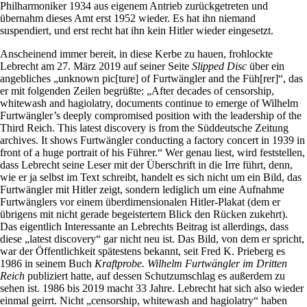
Philharmoniker 1934 aus eigenem Antrieb zurückgetreten und
übernahm dieses Amt erst 1952 wieder. Es hat ihn niemand
suspendiert, und erst recht hat ihn kein Hitler wieder eingesetzt.
Anscheinend immer bereit, in diese Kerbe zu hauen, frohlockte
Lebrecht am 27. März 2019 auf seiner Seite
Slipped Disc
über ein
angebliches „unknown pic[ture] of Furtwängler and the Füh[rer]“, das
er mit folgenden Zeilen begrüßte: „After decades of censorship,
whitewash and hagiolatry, documents continue to emerge of Wilhelm
Furtwängler’s deeply compromised position with the leadership of the
Third Reich. This latest discovery is from the Süddeutsche Zeitung
archives. It shows Furtwängler conducting a factory concert in 1939 in
front of a huge portrait of his Führer.“ Wer genau liest, wird feststellen,
dass Lebrecht seine Leser mit der Überschrift in die Irre führt, denn,
wie er ja selbst im Text schreibt, handelt es sich nicht um ein Bild, das
Furtwängler mit Hitler zeigt, sondern lediglich um eine Aufnahme
Furtwänglers vor einem überdimensionalen Hitler-Plakat (dem er
übrigens mit nicht gerade begeistertem Blick den Rücken zukehrt).
Das eigentlich Interessante an Lebrechts Beitrag ist allerdings, dass
diese „latest discovery“ gar nicht neu ist. Das Bild, von dem er spricht,
war der Öffentlichkeit spätestens bekannt, seit Fred K. Prieberg es
1986 in seinem Buch
Kraftprobe. Wilhelm Furtwängler im Dritten
Reich
publiziert hatte, auf dessen Schutzumschlag es außerdem zu
sehen ist. 1986 bis 2019 macht 33 Jahre. Lebrecht hat sich also wieder
einmal geirrt. Nicht „censorship, whitewash and hagiolatry“ haben