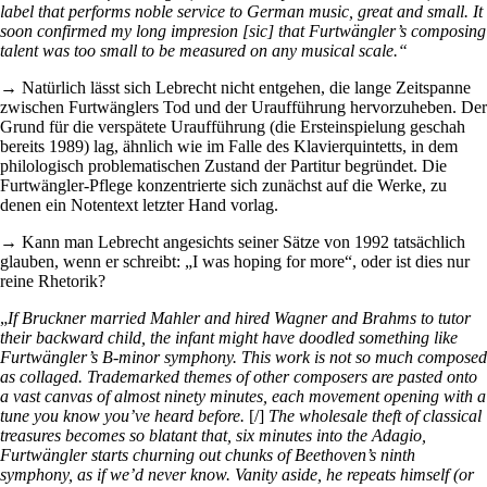
label that performs noble service to German music, great and small. It
soon confirmed my long impresion [sic] that Furtwängler’s composing
talent was too small to be measured on any musical scale.“
→ Natürlich lässt sich Lebrecht nicht entgehen, die lange Zeitspanne
zwischen Furtwänglers Tod und der Uraufführung hervorzuheben. Der
Grund für die verspätete Uraufführung (die Ersteinspielung geschah
bereits 1989) lag, ähnlich wie im Falle des Klavierquintetts, in dem
philologisch problematischen Zustand der Partitur begründet. Die
Furtwängler-Pflege konzentrierte sich zunächst auf die Werke, zu
denen ein Notentext letzter Hand vorlag.
→ Kann man Lebrecht angesichts seiner Sätze von 1992 tatsächlich
glauben, wenn er schreibt: „I was hoping for more“, oder ist dies nur
reine Rhetorik?
„
If Bruckner married Mahler and hired Wagner and Brahms to tutor
their backward child, the infant might have doodled something like
Furtwängler’s B-minor symphony. This work is not so much composed
as collaged. Trademarked themes of other composers are pasted onto
a vast canvas of almost ninety minutes, each movement opening with a
tune you know you’ve heard before.
[/]
The wholesale theft of classical
treasures becomes so blatant that, six minutes into the Adagio,
Furtwängler starts churning out chunks of Beethoven’s ninth
symphony, as if we’d never know. Vanity aside, he repeats himself (or