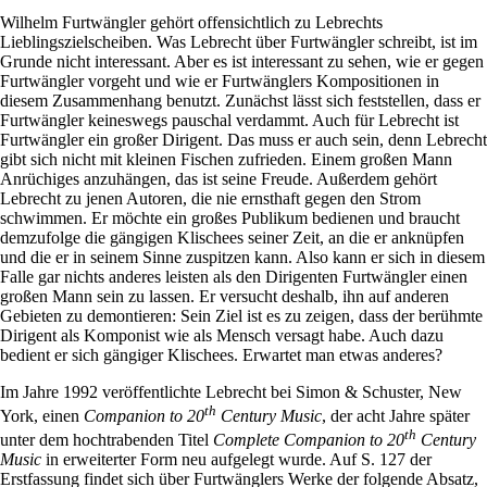
Wilhelm Furtwängler gehört offensichtlich zu Lebrechts
Lieblingszielscheiben. Was Lebrecht über Furtwängler schreibt, ist im
Grunde nicht interessant. Aber es ist interessant zu sehen, wie er gegen
Furtwängler vorgeht und wie er Furtwänglers Kompositionen in
diesem Zusammenhang benutzt. Zunächst lässt sich feststellen, dass er
Furtwängler keineswegs pauschal verdammt. Auch für Lebrecht ist
Furtwängler ein großer Dirigent. Das muss er auch sein, denn Lebrecht
gibt sich nicht mit kleinen Fischen zufrieden. Einem großen Mann
Anrüchiges anzuhängen, das ist seine Freude. Außerdem gehört
Lebrecht zu jenen Autoren, die nie ernsthaft gegen den Strom
schwimmen. Er möchte ein großes Publikum bedienen und braucht
demzufolge die gängigen Klischees seiner Zeit, an die er anknüpfen
und die er in seinem Sinne zuspitzen kann. Also kann er sich in diesem
Falle gar nichts anderes leisten als den Dirigenten Furtwängler einen
großen Mann sein zu lassen. Er versucht deshalb, ihn auf anderen
Gebieten zu demontieren: Sein Ziel ist es zu zeigen, dass der berühmte
Dirigent als Komponist wie als Mensch versagt habe. Auch dazu
bedient er sich gängiger Klischees. Erwartet man etwas anderes?
Im Jahre 1992 veröffentlichte Lebrecht bei Simon & Schuster, New
th
York, einen
Companion to 20
Century Music
, der acht Jahre später
th
unter dem hochtrabenden Titel
Complete Companion to 20
Century
Music
in erweiterter Form neu aufgelegt wurde. Auf S. 127 der
Erstfassung findet sich über Furtwänglers Werke der folgende Absatz,