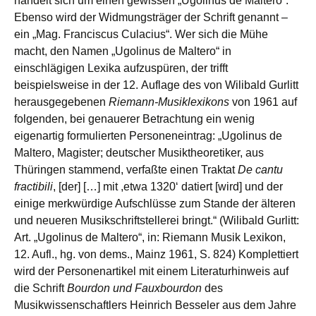
handelt sich um einen gewissen „Ugolinus de Maltero“.
Ebenso wird der Widmungsträger der Schrift genannt –
ein „Mag. Franciscus Culacius“. Wer sich die Mühe
macht, den Namen „Ugolinus de Maltero“ in
einschlägigen Lexika aufzuspüren, der trifft
beispielsweise in der 12. Auflage des von Wilibald Gurlitt
herausgegebenen
Riemann-Musiklexikons
von 1961 auf
folgenden, bei genauerer Betrachtung ein wenig
eigenartig formulierten Personeneintrag: „Ugolinus de
Maltero, Magister; deutscher Musiktheoretiker, aus
Thüringen stammend, verfaßte einen Traktat
De cantu
fractibili
, [der] […] mit ,etwa 1320‘ datiert [wird] und der
einige merkwürdige Aufschlüsse zum Stande der älteren
und neueren Musikschriftstellerei bringt.“ (Wilibald Gurlitt:
Art. „Ugolinus de Maltero“, in: Riemann Musik Lexikon,
12. Aufl., hg. von dems., Mainz 1961, S. 824) Komplettiert
wird der Personenartikel mit einem Literaturhinweis auf
die Schrift
Bourdon und Fauxbourdon
des
Musikwissenschaftlers Heinrich Besseler aus dem Jahre