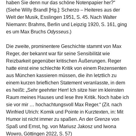
haben Sie denn nur das schöne Notenpapier her?“
(Siehe Willy Brandl [Hg.]: Scherzo – Heiteres aus der
Welt der Musik, Esslingen 1951, S. 45. Nach Walter
Niemann: Brahms, Berlin und Leipzig 1920, S. 161, ging
es um Max Bruchs
Odysseus
.)
Die zweite, prominentere Geschichte stammt von Max
Reger, der bekannt war für seine Sensibilität wie
Reizbarkeit gegenüber kritischen Äußerungen. Reger
hatte einst eine schlechte Kritik von einem Rezensenten
aus München kassieren müssen, die ihn letztlich zu
einem kurzen brieflichen Statement veranlasste, in dem
es heißt: „Sehr geehrter Herr! Ich sitze hier im kleinsten
Raum meines Hauses und lese Ihre Kritik. Noch habe ich
sie vor mir … hochachtungsvoll Max Reger.“ (Zit. nach
Winfried Ulrich: Komik und Pointe in Kurztexten, in: Mit
Humor ist nicht immer zu spaßen. An der Grenze von
Spaß und Ernst, hg. von Mariusz Jakosz und Iwona
Wowro, Göttingen 2022, S. 57)