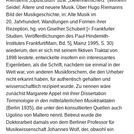
Riemanns „Opusculum“ bzw. „Gelehrtenscherz“ (Wilhelm
Seidel: Ältere und neuere Musik. Über Hugo Riemanns
Bild der Musikgeschichte, in: Alte Musik im
20. Jahrhundert. Wandlungen und Formen ihrer
Rezeption, hg. von Giselher Schubert [= Frankfurter
Studien. Veröffentlichungen des Paul-Hindemith-
Institutes Frankfurt/Main, Bd. 5], Mainz 1995, S. 30)
wiederum, den er sich mit seinem fiktiven Traktat von
1898 leistete, entwickelte insofern ein interessantes
Eigenleben, als die Schrift, nachdem sie einmal in der
Welt war, von anderen Musikforschern, die den Urheber
nicht erkannt haben, für authentisch gehalten und
wissenschaftlich rezipiert wurde. Zu nennen wäre
zunächst Margarete Appel mit ihrer Dissertation
Terminologie in den mittelalterlichen Musiktraktaten
(Berlin 1935), die unter den konsultierten Quellen auch
Ugolino von Maltero nennt. Betreut wurde die
Doktorarbeit damals von dem Berliner Professor für
Musikwissenschaft Johannes Wolf, der, obwohl ein