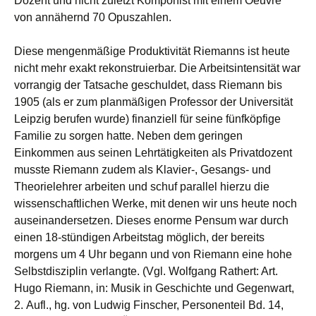
Dozent und nicht zuletzt Komponist mit einem Oeuvre
von annähernd 70 Opuszahlen.
Diese mengenmäßige Produktivität Riemanns ist heute
nicht mehr exakt rekonstruierbar. Die Arbeitsintensität war
vorrangig der Tatsache geschuldet, dass Riemann bis
1905 (als er zum planmäßigen Professor der Universität
Leipzig berufen wurde) finanziell für seine fünfköpfige
Familie zu sorgen hatte. Neben dem geringen
Einkommen aus seinen Lehrtätigkeiten als Privatdozent
musste Riemann zudem als Klavier-, Gesangs- und
Theorielehrer arbeiten und schuf parallel hierzu die
wissenschaftlichen Werke, mit denen wir uns heute noch
auseinandersetzen. Dieses enorme Pensum war durch
einen 18-stündigen Arbeitstag möglich, der bereits
morgens um 4 Uhr begann und von Riemann eine hohe
Selbstdisziplin verlangte. (Vgl. Wolfgang Rathert: Art.
Hugo Riemann, in: Musik in Geschichte und Gegenwart,
2. Aufl., hg. von Ludwig Finscher, Personenteil Bd. 14,