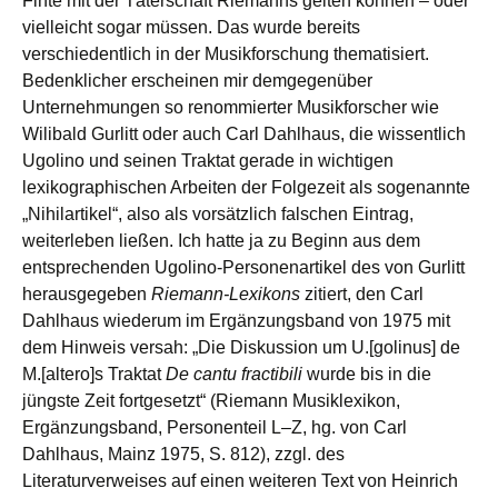
Finte mit der Täterschaft Riemanns gelten können – oder
vielleicht sogar müssen. Das wurde bereits
verschiedentlich in der Musikforschung thematisiert.
Bedenklicher erscheinen mir demgegenüber
Unternehmungen so renommierter Musikforscher wie
Wilibald Gurlitt oder auch Carl Dahlhaus, die wissentlich
Ugolino und seinen Traktat gerade in wichtigen
lexikographischen Arbeiten der Folgezeit als sogenannte
„Nihilartikel“, also als vorsätzlich falschen Eintrag,
weiterleben ließen. Ich hatte ja zu Beginn aus dem
entsprechenden Ugolino-Personenartikel des von Gurlitt
herausgegeben
Riemann-Lexikons
zitiert, den Carl
Dahlhaus wiederum im Ergänzungsband von 1975 mit
dem Hinweis versah: „Die Diskussion um U.[golinus] de
M.[altero]s Traktat
De cantu fractibili
wurde bis in die
jüngste Zeit fortgesetzt“ (Riemann Musiklexikon,
Ergänzungsband, Personenteil L–Z, hg. von Carl
Dahlhaus, Mainz 1975, S. 812), zzgl. des
Literaturverweises auf einen weiteren Text von Heinrich