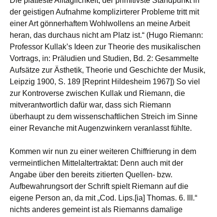
Die platteste Alltäglichkeit, der primitivste Standpunkt in
der geistigen Aufnahme komplizirterer Probleme tritt mit
einer Art gönnerhaftem Wohlwollens an meine Arbeit
heran, das durchaus nicht am Platz ist.“ (Hugo Riemann:
Professor Kullak’s Ideen zur Theorie des musikalischen
Vortrags, in: Präludien und Studien, Bd. 2: Gesammelte
Aufsätze zur Ästhetik, Theorie und Geschichte der Musik,
Leipzig 1900, S. 189 [Reprint Hildesheim 1967]) So viel
zur Kontroverse zwischen Kullak und Riemann, die
mitverantwortlich dafür war, dass sich Riemann
überhaupt zu dem wissenschaftlichen Streich im Sinne
einer Revanche mit Augenzwinkern veranlasst fühlte.
Kommen wir nun zu einer weiteren Chiffrierung in dem
vermeintlichen Mittelaltertraktat: Denn auch mit der
Angabe über den bereits zitierten Quellen- bzw.
Aufbewahrungsort der Schrift spielt Riemann auf die
eigene Person an, da mit „Cod. Lips.[ia] Thomas. 6. III.“
nichts anderes gemeint ist als Riemanns damalige