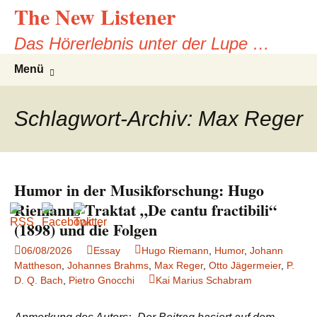
The New Listener
Zum
Inhalt
Das Hörerlebnis unter der Lupe …
springen
Suche
Menü
nach:
Schlagwort-Archiv: Max Reger
Humor in der Musikforschung: Hugo
Riemanns Traktat „De cantu fractibili“
(1898) und die Folgen
06/08/2026
Essay
Hugo Riemann
,
Humor
,
Johann
Mattheson
,
Johannes Brahms
,
Max Reger
,
Otto Jägermeier
,
P.
D. Q. Bach
,
Pietro Gnocchi
Kai Marius Schabram