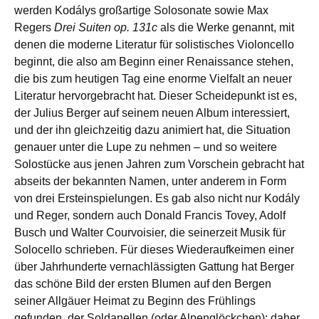
werden Kodálys großartige Solosonate sowie Max
Regers
Drei Suiten op. 131c
als die Werke genannt, mit
denen die moderne Literatur für solistisches Violoncello
beginnt, die also am Beginn einer Renaissance stehen,
die bis zum heutigen Tag eine enorme Vielfalt an neuer
Literatur hervorgebracht hat. Dieser Scheidepunkt ist es,
der Julius Berger auf seinem neuen Album interessiert,
und der ihn gleichzeitig dazu animiert hat, die Situation
genauer unter die Lupe zu nehmen – und so weitere
Solostücke aus jenen Jahren zum Vorschein gebracht hat
abseits der bekannten Namen, unter anderem in Form
von drei Ersteinspielungen. Es gab also nicht nur Kodály
und Reger, sondern auch Donald Francis Tovey, Adolf
Busch und Walter Courvoisier, die seinerzeit Musik für
Solocello schrieben. Für dieses Wiederaufkeimen einer
über Jahrhunderte vernachlässigten Gattung hat Berger
das schöne Bild der ersten Blumen auf den Bergen
seiner Allgäuer Heimat zu Beginn des Frühlings
gefunden, der Soldanellen (oder Alpenglöckchen); daher