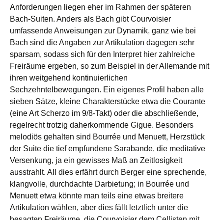
Anforderungen liegen eher im Rahmen der späteren
Bach-Suiten. Anders als Bach gibt Courvoisier
umfassende Anweisungen zur Dynamik, ganz wie bei
Bach sind die Angaben zur Artikulation dagegen sehr
sparsam, sodass sich für den Interpret hier zahlreiche
Freiräume ergeben, so zum Beispiel in der Allemande mit
ihren weitgehend kontinuierlichen
Sechzehntelbewegungen. Ein eigenes Profil haben alle
sieben Sätze, kleine Charakterstücke etwa die Courante
(eine Art Scherzo im 9/8-Takt) oder die abschließende,
regelrecht trotzig daherkommende Gigue. Besonders
melodiös gehalten sind Bourrée und Menuett, Herzstück
der Suite die tief empfundene Sarabande, die meditative
Versenkung, ja ein gewisses Maß an Zeitlosigkeit
ausstrahlt. All dies erfährt durch Berger eine sprechende,
klangvolle, durchdachte Darbietung; in Bourrée und
Menuett etwa könnte man teils eine etwas breitere
Artikulation wählen, aber dies fällt letztlich unter die
besagten Freiräume, die Courvoisier dem Cellisten mit