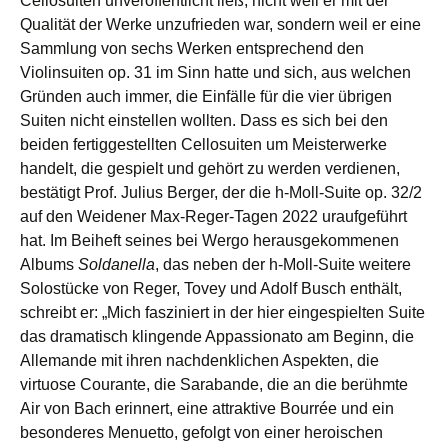
Cellosuiten unveröffentlicht ließ, nicht weil er mit der
Qualität der Werke unzufrieden war, sondern weil er eine
Sammlung von sechs Werken entsprechend den
Violinsuiten op. 31 im Sinn hatte und sich, aus welchen
Gründen auch immer, die Einfälle für die vier übrigen
Suiten nicht einstellen wollten. Dass es sich bei den
beiden fertiggestellten Cellosuiten um Meisterwerke
handelt, die gespielt und gehört zu werden verdienen,
bestätigt Prof. Julius Berger, der die h-Moll-Suite op. 32/2
auf den Weidener Max-Reger-Tagen 2022 uraufgeführt
hat. Im Beiheft seines bei Wergo herausgekommenen
Albums
Soldanella
, das neben der h-Moll-Suite weitere
Solostücke von Reger, Tovey und Adolf Busch enthält,
schreibt er: „Mich fasziniert in der hier eingespielten Suite
das dramatisch klingende Appassionato am Beginn, die
Allemande mit ihren nachdenklichen Aspekten, die
virtuose Courante, die Sarabande, die an die berühmte
Air von Bach erinnert, eine attraktive Bourrée und ein
besonderes Menuetto, gefolgt von einer heroischen