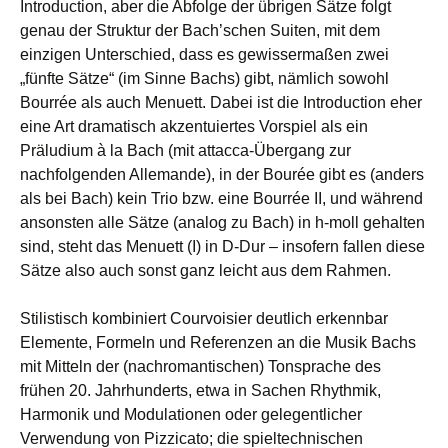
Introduction, aber die Abfolge der übrigen Sätze folgt
genau der Struktur der Bach’schen Suiten, mit dem
einzigen Unterschied, dass es gewissermaßen zwei
„fünfte Sätze“ (im Sinne Bachs) gibt, nämlich sowohl
Bourrée als auch Menuett. Dabei ist die Introduction eher
eine Art dramatisch akzentuiertes Vorspiel als ein
Präludium à la Bach (mit attacca-Übergang zur
nachfolgenden Allemande), in der Bourée gibt es (anders
als bei Bach) kein Trio bzw. eine Bourrée II, und während
ansonsten alle Sätze (analog zu Bach) in h-moll gehalten
sind, steht das Menuett (I) in D-Dur – insofern fallen diese
Sätze also auch sonst ganz leicht aus dem Rahmen.
Stilistisch kombiniert Courvoisier deutlich erkennbar
Elemente, Formeln und Referenzen an die Musik Bachs
mit Mitteln der (nachromantischen) Tonsprache des
frühen 20. Jahrhunderts, etwa in Sachen Rhythmik,
Harmonik und Modulationen oder gelegentlicher
Verwendung von Pizzicato; die spieltechnischen