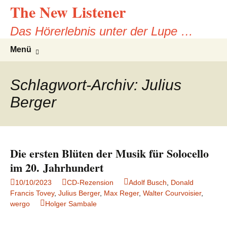
The New Listener
Zum
Inhalt
Das Hörerlebnis unter der Lupe …
springen
Suchen
Menü
nach:
Schlagwort-Archiv: Julius
Berger
Die ersten Blüten der Musik für Solocello
im 20. Jahrhundert
10/10/2023
CD-Rezension
Adolf Busch
,
Donald
Francis Tovey
,
Julius Berger
,
Max Reger
,
Walter Courvoisier
,
wergo
Holger Sambale