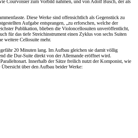
wie Courvoisier zum Vorbild nahmen, und von Adolf Busch, der als
sammenfasste. Diese Werke sind offensichtlich als Gegenstück zu
stgestellten Aufgabe entsprangen, „zu erforschen, welche der
hster Publikation, blieben die Violoncellosuiten unveröffentlicht,
ch für das tiefe Streichinstrument einen Zyklus von sechs Suiten
e weitere Cellosuite mehr.
ngefähr 20 Minuten lang. Im Aufbau gleichen sie damit völlig
end die Dur-Suite direkt von der Allemande eröffnet wird.
aralleltonart. Innerhalb der Sätze freilich nutzt der Komponist, wie
ze Übersicht über den Aufbau beider Werke: