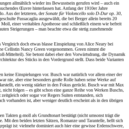
ungen allmählich wieder ins Bewusstsein gerufen wird – auch ein
 suchendes Œuvre hinterlassen hat. Anfang der 1910er Jahre
lo. Aus der letzteren, der
Sonate für Violoncello solo D-Dur op. 30
,
schulte Passacaglia ausgewählt, die bei Berger allein bereits 20
Moll, einer veritablen Apotheose und schließlich einem wie befreit
bauten Steigerungen – man beachte etwa die stetig zunehmende
im Vergleich doch etwas blasse Einspielung von Alice Neary bei
sche Cellistin Nancy Green vorgenommen. Green nimmt die
ll-Mittelteil). Sie betont dabei eher den Vorwärtsdrang, die Dynamik
chitektur des Stücks in den Vordergrund stellt. Dass beide Varianten
 keine Einspielungen vor. Busch war natürlich vor allem einer der
zwar nie, aber eine besonders große Rolle haben seine Werke auf
 darstellt, ein wenig stärker in den Fokus gerückt. Busch war mit Max
, nicht folgen – es gibt schon eine ganze Reihe von Werken Buschs,
zeitgleich oder sogar vor Regers Suiten entstanden, sich
h vorhanden ist, aber weniger deutlich erscheint als in den übrigen
en Takten g-moll als Grundtonart bestätigt (nicht umsonst trägt die
. Mit den beiden letzten Sätzen, Romanze und Tarantelle, hellt sich
geprägt ist: vielmehr dominiert auch hier eine gewisse Erdenschwere,