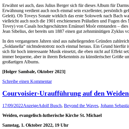
Erwähnt sei auch, dass Julius Berger sich für dieses Album für Darms
Erwähnung verdient auch noch einmal sein exzellenter, persönlich gef
Geleit). Ob Toveys Sonate wirklich das erste Solowerk nach Bach wa
vielleicht auch noch die 1901 erschienenen Präludien und Fugen des 
Tovey) von Casals hochgeschätzten Emánuel Moór entstanden – dies a
Jean Sibelius, der bereits um 1887 einen gut zehnminütigen Zyklus vo
In den vergangenen Jahren sind aus naheliegenden Gründen zahlreiche 
„Soldanella“ nichtsdestotrotz noch einmal heraus. Ein Grund hierfür ist
sich für hoch interessante Musik einsetzt, die eben nicht auf Effekt set
immer bequeme, aber in ihrem Bekenntnis zu künstlerischer Größe ums
großartigen Albums.
[Holger Sambale, Oktober 2023]
Schreibe einen Kommentar
Courvoisier-Uraufführung auf den Weide
17/09/2022
Anzeige
Adolf Busch
,
Beyond the Waves
,
Johann Sebasti
Weiden, evangelisch-lutherische Kirche St. Michael
Samstag, 1. Oktober 2022, 19 Uhr