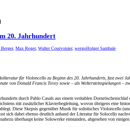
h
 im 20. Jahrhundert
s Berger
,
Max Reger
,
Walter Courvoisier
,
wergo
Holger Sambale
loliteratur für Violoncello zu Beginn des 20. Jahrhunderts, fast zwei
onate von Donald Francis Tovey sowie – als Weltersteinspielungen – zw
rhunderts durch Pablo Casals aus einem veritablen Dornröschenschlaf 
öchstens mit zusätzlicher Klavierbegleitung, wovon übrigens eine histo
ablegt. Diese Skepsis gegenüber Musik für solistisches Violoncello (un
st sich dabei ebenso deutlich anhand der Literatur für Solocello nachvo
 nahezu überhaupt keine Solowerke entstanden, abgesehen von einigen