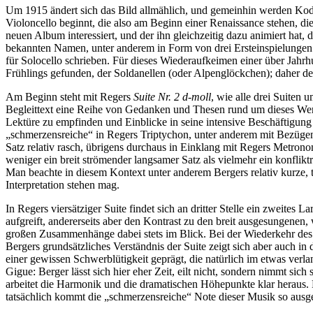
Um 1915 ändert sich das Bild allmählich, und gemeinhin werden Ko
Violoncello beginnt, die also am Beginn einer Renaissance stehen, die
neuen Album interessiert, und der ihn gleichzeitig dazu animiert hat,
bekannten Namen, unter anderem in Form von drei Ersteinspielungen.
für Solocello schrieben. Für dieses Wiederaufkeimen einer über Jahr
Frühlings gefunden, der Soldanellen (oder Alpenglöckchen); daher de
Am Beginn steht mit Regers
Suite Nr. 2 d-moll
, wie alle drei Suiten
Begleittext eine Reihe von Gedanken und Thesen rund um dieses We
Lektüre zu empfinden und Einblicke in seine intensive Beschäftigung mi
„schmerzensreiche“ in Regers Triptychon, unter anderem mit Bezüg
Satz relativ rasch, übrigens durchaus in Einklang mit Regers Metrono
weniger ein breit strömender langsamer Satz als vielmehr ein konfliktr
Man beachte in diesem Kontext unter anderem Bergers relativ kurze, t
Interpretation stehen mag.
In Regers viersätziger Suite findet sich an dritter Stelle ein zweites
aufgreift, andererseits aber den Kontrast zu den breit ausgesungenen, 
großen Zusammenhänge dabei stets im Blick. Bei der Wiederkehr des An
Bergers grundsätzliches Verständnis der Suite zeigt sich aber auch in d
einer gewissen Schwerblütigkeit geprägt, die natürlich im etwas verla
Gigue: Berger lässt sich hier eher Zeit, eilt nicht, sondern nimmt s
arbeitet die Harmonik und die dramatischen Höhepunkte klar heraus. E
tatsächlich kommt die „schmerzensreiche“ Note dieser Musik so ausg