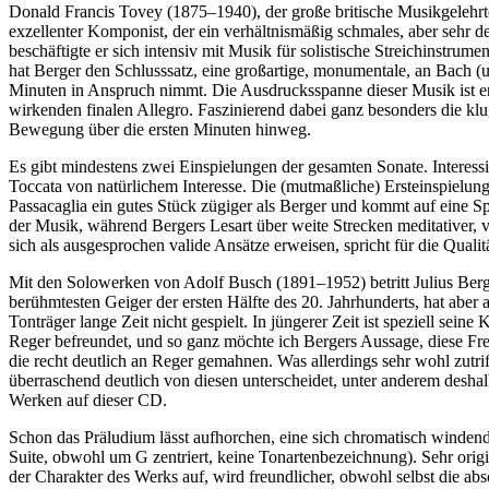
Donald Francis Tovey (1875–1940), der große britische Musikgelehrt
exzellenter Komponist, der ein verhältnismäßig schmales, aber sehr 
beschäftigte er sich intensiv mit Musik für solistische Streichinstrume
hat Berger den Schlusssatz, eine großartige, monumentale, an Bach (u
Minuten in Anspruch nimmt. Die Ausdrucksspanne dieser Musik ist enor
wirkenden finalen Allegro. Faszinierend dabei ganz besonders die kl
Bewegung über die ersten Minuten hinweg.
Es gibt mindestens zwei Einspielungen der gesamten Sonate. Interessie
Toccata von natürlichem Interesse. Die (mutmaßliche) Ersteinspiel
Passacaglia ein gutes Stück zügiger als Berger und kommt auf eine S
der Musik, während Bergers Lesart über weite Strecken meditativer, vi
sich als ausgesprochen valide Ansätze erweisen, spricht für die Qual
Mit den Solowerken von Adolf Busch (1891–1952) betritt Julius Berge
berühmtesten Geiger der ersten Hälfte des 20. Jahrhunderts, hat aber
Tonträger lange Zeit nicht gespielt. In jüngerer Zeit ist speziell se
Reger befreundet, und so ganz möchte ich Bergers Aussage, diese Fre
die recht deutlich an Reger gemahnen. Was allerdings sehr wohl zutri
überraschend deutlich von diesen unterscheidet, unter anderem deshal
Werken auf dieser CD.
Schon das Präludium lässt aufhorchen, eine sich chromatisch windende, 
Suite, obwohl um G zentriert, keine Tonartenbezeichnung). Sehr origi
der Charakter des Werks auf, wird freundlicher, obwohl selbst die abs