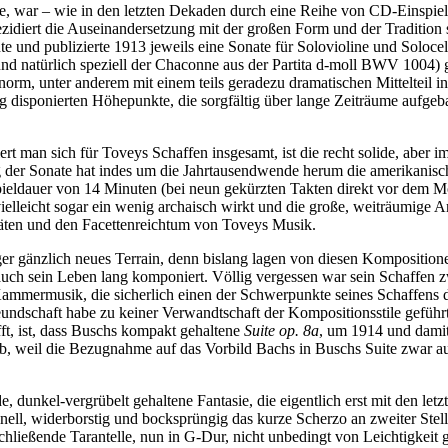
e, war – wie in den letzten Dekaden durch eine Reihe von CD-Einspiel
dezidiert die Auseinandersetzung mit der großen Form und der Tradition
nte und publizierte 1913 jeweils eine Sonate für Solovioline und Solocel
nd natürlich speziell der Chaconne aus der Partita d-moll BWV 1004) ge
m, unter anderem mit einem teils geradezu dramatischen Mittelteil in 
ug disponierten Höhepunkte, die sorgfältig über lange Zeiträume aufge
rt man sich für Toveys Schaffen insgesamt, ist die recht solide, aber 
ung der Sonate hat indes um die Jahrtausendwende herum die amerikani
pieldauer von 14 Minuten (bei neun gekürzten Takten direkt vor dem Mo
elleicht sogar ein wenig archaisch wirkt und die große, weiträumige Ar
itäten und den Facettenreichtum von Toveys Musik.
r gänzlich neues Terrain, denn bislang lagen von diesen Kompositionen
 auch sein Leben lang komponiert. Völlig vergessen war sein Schaffen 
ine Kammermusik, die sicherlich einen der Schwerpunkte seines Schaffens
undschaft habe zu keiner Verwandtschaft der Kompositionsstile geführt
fft, ist, dass Buschs kompakt gehaltene
Suite op. 8a
, um 1914 und damit 
b, weil die Bezugnahme auf das Vorbild Bachs in Buschs Suite zwar auc
dunkel-vergrübelt gehaltene Fantasie, die eigentlich erst mit den letzt
nell, widerborstig und bocksprüngig das kurze Scherzo an zweiter Stelle
chließende Tarantelle, nun in G-Dur, nicht unbedingt von Leichtigkeit 