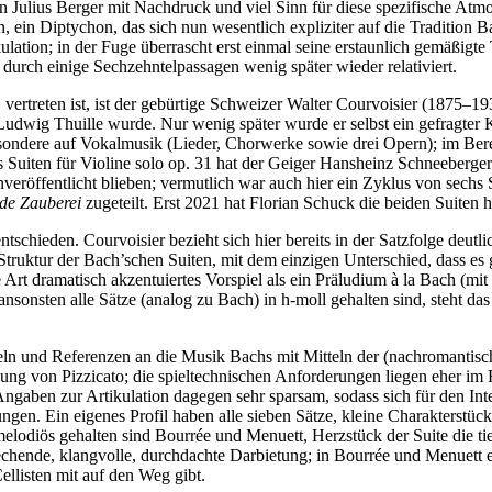
on Julius Berger mit Nachdruck und viel Sinn für diese spezifische Atmo
, ein Diptychon, das sich nun wesentlich expliziter auf die Tradition 
ikulation; in der Fuge überrascht erst einmal seine erstaunlich gemäßig
durch einige Sechzehntelpassagen wenig später wieder relativiert.
treten ist, ist der gebürtige Schweizer Walter Courvoisier (1875–1931)
 Ludwig Thuille wurde. Nur wenig später wurde er selbst ein gefragte
sondere auf Vokalmusik (Lieder, Chorwerke sowie drei Opern); im Berei
hs Suiten für Violine solo op. 31 hat der Geiger Hansheinz Schneeberger
veröffentlicht blieben; vermutlich war auch hier ein Zyklus von sechs S
de Zauberei
zugeteilt. Erst 2021 hat Florian Schuck die beiden Suiten 
ntschieden. Courvoisier bezieht sich hier bereits in der Satzfolge deut
r Struktur der Bach’schen Suiten, mit dem einzigen Unterschied, dass e
e Art dramatisch akzentuiertes Vorspiel als ein Präludium à la Bach (m
nsonsten alle Sätze (analog zu Bach) in h-moll gehalten sind, steht das
meln und Referenzen an die Musik Bachs mit Mitteln der (nachromantisc
g von Pizzicato; die spieltechnischen Anforderungen liegen eher im 
ben zur Artikulation dagegen sehr sparsam, sodass sich für den Interp
en. Ein eigenes Profil haben alle sieben Sätze, kleine Charakterstück
lodiös gehalten sind Bourrée und Menuett, Herzstück der Suite die ti
prechende, klangvolle, durchdachte Darbietung; in Bourrée und Menuett e
Cellisten mit auf den Weg gibt.