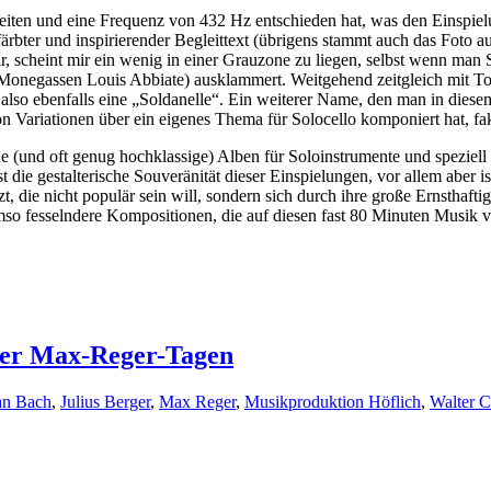
eiten und eine Frequenz von 432 Hz entschieden hat, was den Einspielu
ärbter und inspirierender Begleittext (übrigens stammt auch das Foto 
r, scheint mir ein wenig in einer Grauzone zu liegen, selbst wenn ma
Monegassen Louis Abbiate) ausklammert. Weitgehend zeitgleich mit Tove
lso ebenfalls eine „Soldanelle“. Ein weiterer Name, den man in dies
n Variationen über ein eigenes Thema für Solocello komponiert hat, fak
(und oft genug hochklassige) Alben für Soloinstrumente und speziell a
 die gestalterische Souveränität dieser Einspielungen, vor allem aber is
zt, die nicht populär sein will, sondern sich durch ihre große Ernsthafti
o fesselndere Kompositionen, die auf diesen fast 80 Minuten Musik ve
ner Max-Reger-Tagen
an Bach
,
Julius Berger
,
Max Reger
,
Musikproduktion Höflich
,
Walter C