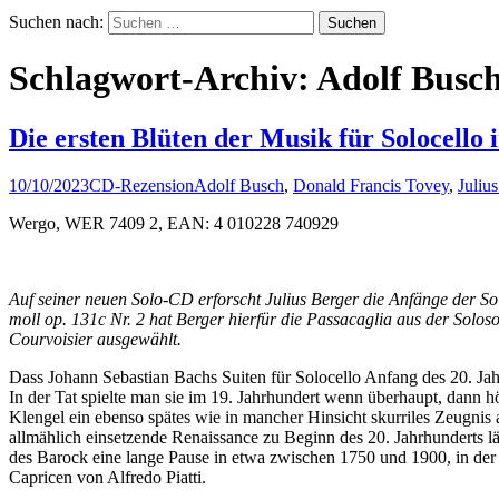
Suchen nach:
Schlagwort-Archiv: Adolf Busc
Die ersten Blüten der Musik für Solocello
10/10/2023
CD-Rezension
Adolf Busch
,
Donald Francis Tovey
,
Juliu
Wergo, WER 7409 2, EAN: 4 010228 740929
Auf seiner neuen Solo-CD erforscht Julius Berger die Anfänge der So
moll op. 131
c
Nr. 2 hat Berger hierfür die Passacaglia aus der Solos
Courvoisier ausgewählt.
Dass Johann Sebastian Bachs Suiten für Solocello Anfang des 20. Jah
In der Tat spielte man sie im 19. Jahrhundert wenn überhaupt, dann h
Klengel ein ebenso spätes wie in mancher Hinsicht skurriles Zeugnis 
allmählich einsetzende Renaissance zu Beginn des 20. Jahrhunderts läs
des Barock eine lange Pause in etwa zwischen 1750 und 1900, in der
Capricen von Alfredo Piatti.