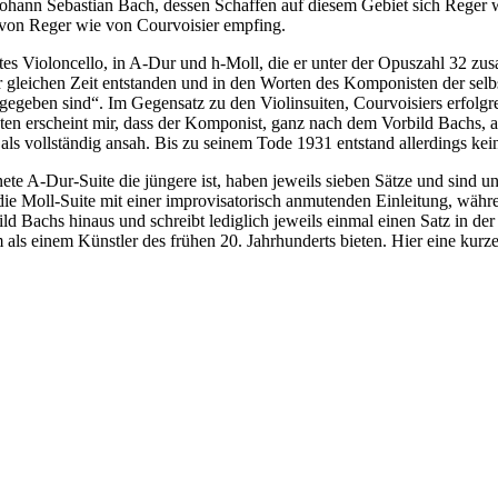
ohann Sebastian Bach, dessen Schaffen auf diesem Gebiet sich Reger 
 von Reger wie von Courvoisier empfing.
tes Violoncello, in A-Dur und h-Moll, die er unter der Opuszahl 32 zu
ur gleichen Zeit entstanden und in den Worten des Komponisten der selb
geben sind“. Im Gegensatz zu den Violinsuiten, Courvoisiers erfolgreic
en erscheint mir, dass der Komponist, ganz nach dem Vorbild Bachs, au
als vollständig ansah. Bis zu seinem Tode 1931 entstand allerdings kein
nete A-Dur-Suite die jüngere ist, haben jeweils sieben Sätze und sind u
 die Moll-Suite mit einer improvisatorisch anmutenden Einleitung, währ
d Bachs hinaus und schreibt lediglich jeweils einmal einen Satz in der P
hm als einem Künstler des frühen 20. Jahrhunderts bieten. Hier eine kur