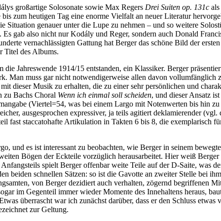
dálys großartige Solosonate sowie Max Regers
Drei Suiten op. 131c
als
 bis zum heutigen Tag eine enorme Vielfalt an neuer Literatur hervorgeb
 die Situation genauer unter die Lupe zu nehmen – und so weitere Solos
 Es gab also nicht nur Kodály und Reger, sondern auch Donald Francis
hunderte vernachlässigten Gattung hat Berger das schöne Bild der erst
r Titel des Albums.
 um die Jahreswende 1914/15 entstanden, ein Klassiker. Berger präsent
rk. Man muss gar nicht notwendigerweise allen davon vollumfänglich 
t dieser Musik zu erhalten, die zu einer sehr persönlichen und charakte
en zu Bachs Choral
Wenn ich einmal soll scheiden
, und dieser Ansatz is
mangabe (Viertel=54, was bei einem Largo mit Notenwerten bis hin zu Z
eicher, ausgesprochen expressiver, ja teils agitiert deklamierender (vgl
eil fast staccatohafte Artikulation in Takten 6 bis 8, die exemplarisch
 Largo, und es ist interessant zu beobachten, wie Berger in seinem bewe
weiten Bögen der Eckteile vorzüglich herausarbeitet. Hier weiß Berger d
fangsteils spielt Berger offenbar weite Teile auf der D-Saite, was de
en beiden schnellen Sätzen: so ist die Gavotte an zweiter Stelle bei ihm
ngsamten, von Berger dezidiert auch verhalten, zögernd begriffenen Mit
ich sogar im Gegenteil immer wieder Momente des Innehaltens heraus, ba
twas überrascht war ich zunächst darüber, dass er den Schluss etwas v
ezeichnet zur Geltung.