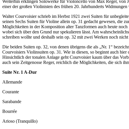
Weiterhin erklingen Solowerke für Violoncello von Max Reger, von J
einer der großen Violinisten des frühen 20. Jahrhunderts Widmungen
Walter Courvoisier schrieb im Herbst 1921 zwei Suiten für unbegleite
seinen Sechs Suiten für Violine allein op. 31 gedacht gewesen, die z
Möglichkeiten in der Komposition alter Tanzformen auch heute noch ge
wobei sich über den Grund nur spekulieren lässt. Am wahrscheinlichst
schreiben wollte und deshalb sein op. 32 mit zwei Werken noch nicht 
Die beiden Suiten op. 32, von denen übrigens die als „Nr. 1“ bezeich
Courvoisiers Violinsuiten op. 31. Wie in diesen, so beginnt auch hier
Hinsichtlich der tonalen Anlage geht Courvoisier kaum über das Vorbil
auch sein Zeitgenosse Reger, reichlich die Möglichkeiten, die sich i
Suite Nr. 1 A-Dur
Allemande
Courante
Sarabande
Bourrée
Arioso (Tranquillo)