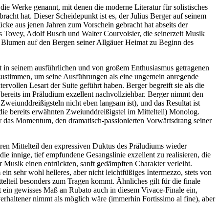
 die Werke genannt, mit denen die moderne Literatur für solistisches
racht hat. Dieser Scheidepunkt ist es, der Julius Berger auf seinem
tücke aus jenen Jahren zum Vorschein gebracht hat abseits der
 Tovey, Adolf Busch und Walter Courvoisier, die seinerzeit Musik
en Blumen auf den Bergen seiner Allgäuer Heimat zu Beginn des
iert in seinem ausführlichen und von großem Enthusiasmus getragenen
zustimmen, um seine Ausführungen als eine ungemein anregende
rvollen Lesart der Suite geführt haben. Berger begreift sie als die
t bereits im Präludium exzellent nachvollziehbar. Berger nimmt den
weiunddreißigsteln nicht eben langsam ist), und das Resultat ist
. die bereits erwähnten Zweiunddreißigstel im Mittelteil) Monolog.
 für das Momentum, den dramatisch-passionierten Vorwärtsdrang seiner
gteren Mittelteil den expressiven Duktus des Präludiums wieder
ie innige, tief empfundene Gesangslinie exzellent zu realisieren, die
r Musik einen entrückten, sanft gedämpften Charakter verleiht.
 ein sehr wohl helleres, aber nicht leichtfüßiges Intermezzo, stets von
telteil besonders zum Tragen kommt. Ähnliches gilt für die finale
ut ein gewisses Maß an Rubato auch in diesem Vivace-Finale ein,
erhaltener nimmt als möglich wäre (immerhin Fortissimo al fine), aber