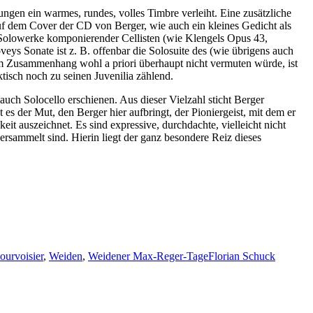
ngen ein warmes, rundes, volles Timbre verleiht. Eine zusätzliche
auf dem Cover der CD von Berger, wie auch ein kleines Gedicht als
n Solowerke komponierender Cellisten (wie Klengels Opus 43,
ys Sonate ist z. B. offenbar die Solosuite des (wie übrigens auch
em Zusammenhang wohl a priori überhaupt nicht vermuten würde, ist
tisch noch zu seinen Juvenilia zählend.
uch Solocello erschienen. Aus dieser Vielzahl sticht Berger
t es der Mut, den Berger hier aufbringt, der Pioniergeist, mit dem er
gkeit auszeichnet. Es sind expressive, durchdachte, vielleicht nicht
rsammelt sind. Hierin liegt der ganz besondere Reiz dieses
ourvoisier
,
Weiden
,
Weidener Max-Reger-Tage
Florian Schuck