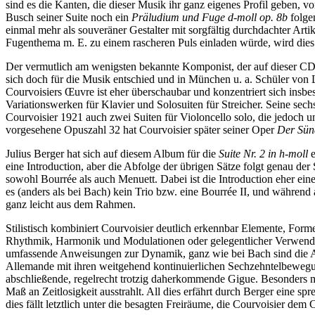
sind es die Kanten, die dieser Musik ihr ganz eigenes Profil geben, v
Busch seiner Suite noch ein
Präludium und Fuge d-moll op. 8b
folgen
einmal mehr als souveräner Gestalter mit sorgfältig durchdachter Art
Fugenthema m. E. zu einem rascheren Puls einladen würde, wird dies 
Der vermutlich am wenigsten bekannte Komponist, der auf dieser CD ver
sich doch für die Musik entschied und in München u. a. Schüler von
Courvoisiers Œuvre ist eher überschaubar und konzentriert sich insbe
Variationswerken für Klavier und Solosuiten für Streicher. Seine sec
Courvoisier 1921 auch zwei Suiten für Violoncello solo, die jedoch un
vorgesehene Opuszahl 32 hat Courvoisier später seiner Oper
Der Sün
Julius Berger hat sich auf diesem Album für die
Suite Nr. 2 in h-moll
e
eine Introduction, aber die Abfolge der übrigen Sätze folgt genau de
sowohl Bourrée als auch Menuett. Dabei ist die Introduction eher ein
es (anders als bei Bach) kein Trio bzw. eine Bourrée II, und während a
ganz leicht aus dem Rahmen.
Stilistisch kombiniert Courvoisier deutlich erkennbar Elemente, For
Rhythmik, Harmonik und Modulationen oder gelegentlicher Verwendun
umfassende Anweisungen zur Dynamik, ganz wie bei Bach sind die Anga
Allemande mit ihren weitgehend kontinuierlichen Sechzehntelbewegung
abschließende, regelrecht trotzig daherkommende Gigue. Besonders me
Maß an Zeitlosigkeit ausstrahlt. All dies erfährt durch Berger eine s
dies fällt letztlich unter die besagten Freiräume, die Courvoisier dem 