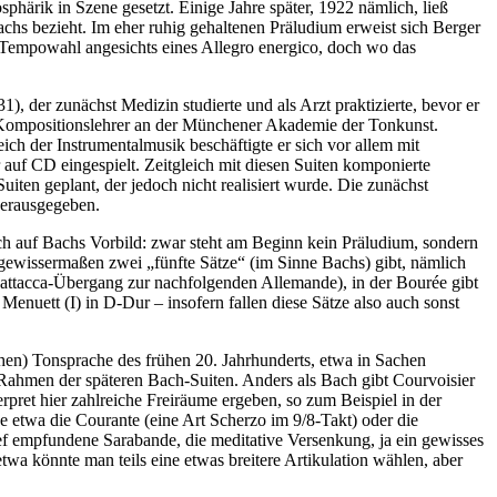
sphärik in Szene gesetzt. Einige Jahre später, 1922 nämlich, ließ
Bachs bezieht. Im eher ruhig gehaltenen Präludium erweist sich Berger
te Tempowahl angesichts eines Allegro energico, doch wo das
, der zunächst Medizin studierte und als Arzt praktizierte, bevor er
r Kompositionslehrer an der Münchener Akademie der Tonkunst.
ch der Instrumentalmusik beschäftigte er sich vor allem mit
 auf CD eingespielt. Zeitgleich mit diesen Suiten komponierte
uiten geplant, der jedoch nicht realisiert wurde. Die zunächst
herausgegeben.
lich auf Bachs Vorbild: zwar steht am Beginn kein Präludium, sondern
s gewissermaßen zwei „fünfte Sätze“ (im Sinne Bachs) gibt, nämlich
it attacca-Übergang zur nachfolgenden Allemande), in der Bourée gibt
 Menuett (I) in D-Dur – insofern fallen diese Sätze also auch sonst
hen) Tonsprache des frühen 20. Jahrhunderts, etwa in Sachen
Rahmen der späteren Bach-Suiten. Anders als Bach gibt Courvoisier
ret hier zahlreiche Freiräume ergeben, so zum Beispiel in der
e etwa die Courante (eine Art Scherzo im 9/8-Takt) oder die
ef empfundene Sarabande, die meditative Versenkung, ja ein gewisses
twa könnte man teils eine etwas breitere Artikulation wählen, aber