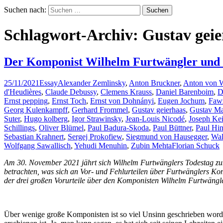
Suchen nach:
Schlagwort-Archiv: Gustav geie
Der Komponist Wilhelm Furtwängler und s
25/11/2021
Essay
Alexander Zemlinsky
,
Anton Bruckner
,
Anton von 
d'Heudières
,
Claude Debussy
,
Clemens Krauss
,
Daniel Barenboim
,
D
Ernst pepping
,
Ernst Toch
,
Ernst von Dohnányi
,
Eugen Jochum
,
Faw
Georg Kulenkampff
,
Gerhard Frommel
,
Gustav geierhaas
,
Gustav Ma
Suter
,
Hugo kolberg
,
Igor Strawinsky
,
Jean-Louis Nicodé
,
Joseph Kei
Schillings
,
Oliver Blümel
,
Paul Badura-Skoda
,
Paul Büttner
,
Paul Hi
Sebastian Krahnert
,
Sergej Prokofiew
,
Siegmund von Hausegger
,
Wal
Wolfgang Sawallisch
,
Yehudi Menuhin
,
Zubin Mehta
Florian Schuck
Am 30. November 2021 jährt sich Wilhelm Furtwänglers Todestag zum 6
betrachten, was sich an Vor- und Fehlurteilen über Furtwänglers Kom
der drei großen Vorurteile über den Komponisten Wilhelm Furtwängle
Über wenige große Komponisten ist so viel Unsinn geschrieben worden