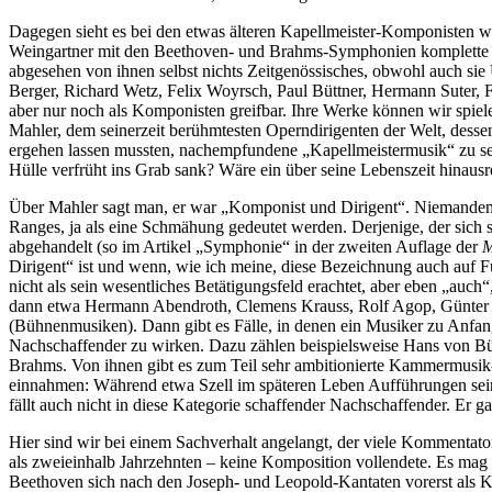
Dagegen sieht es bei den etwas älteren Kapellmeister-Komponisten wie 
Weingartner mit den Beethoven- und Brahms-Symphonien komplette Wer
abgesehen von ihnen selbst nichts Zeitgenössisches, obwohl auch si
Berger, Richard Wetz, Felix Woyrsch, Paul Büttner, Hermann Suter, Fr
aber nur noch als Komponisten greifbar. Ihre Werke können wir spiel
Mahler, dem seinerzeit berühmtesten Operndirigenten der Welt, dess
ergehen lassen mussten, nachempfundene „Kapellmeistermusik“ zu sein.
Hülle verfrüht ins Grab sank? Wäre ein über seine Lebenszeit hinaus
Über Mahler sagt man, er war „Komponist und Dirigent“. Niemandem w
Ranges, ja als eine Schmähung gedeutet werden. Derjenige, der sich s
abgehandelt (so im Artikel „Symphonie“ in der zweiten Auflage der
Dirigent“ ist und wenn, wie ich meine, diese Bezeichnung auch auf F
nicht als sein wesentliches Betätigungsfeld erachtet, aber eben „au
dann etwa Hermann Abendroth, Clemens Krauss, Rolf Agop, Günter Wa
(Bühnenmusiken). Dann gibt es Fälle, in denen ein Musiker zu Anfan
Nachschaffender zu wirken. Dazu zählen beispielsweise Hans von Bül
Brahms. Von ihnen gibt es zum Teil sehr ambitionierte Kammermusik
einnahmen: Während etwa Szell im späteren Leben Aufführungen sein
fällt auch nicht in diese Kategorie schaffender Nachschaffender. Er ga
Hier sind wir bei einem Sachverhalt angelangt, der viele Kommentato
als zweieinhalb Jahrzehnten – keine Komposition vollendete. Es mag i
Beethoven sich nach den Joseph- und Leopold-Kantaten vorerst als Ko