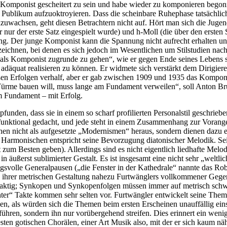
 Komponist gescheitert zu sein und habe wieder zu komponieren begonn
m Publikum aufzuoktroyieren. Dass die scheinbare Ruhephase tatsächlic
uwachsen, geht diesen Betrachtern nicht auf. Hört man sich die Jugend
ur der erste Satz eingespielt wurde) und h-Moll (die über den ersten
ung. Der junge Komponist kann die Spannung nicht aufrecht erhalten un
chnen, bei denen es sich jedoch im Wesentlichen um Stilstudien nach 
 „als Komponist zugrunde zu gehen“, wie er gegen Ende seines Lebens s
däquat realisieren zu können. Er widmete sich verstärkt dem Dirigieren,
roßen Erfolgen verhalf, aber er gab zwischen 1909 und 1935 das Komponi
 Türme bauen will, muss lange am Fundament verweilen“, soll Anton Br
m Fundament – mit Erfolg.
unden, dass sie in einem so scharf profilierten Personalstil geschrieb
 funktional gedacht, und jede steht in einem Zusammenhang zur Vorang
en nicht als aufgesetzte „Modernismen“ heraus, sondern dienen dazu e
Harmonischen entspricht seine Bevorzugung diatonischer Melodik. Sei
zum Besten geben). Allerdings sind es nicht eigentlich liedhafte Melod
in äußerst sublimierter Gestalt. Es ist insgesamt eine nicht sehr „welt
svolle Generalpausen („die Fenster in der Kathedrale“ nannte das Robe
 ihrer metrischen Gestaltung nahezu Furtwänglers vollkommener Gegensat
btaktig; Synkopen und Synkopenfolgen müssen immer auf metrisch sc
ter“ Takte kommen sehr selten vor. Furtwängler entwickelt seine Them
ken, als würden sich die Themen beim ersten Erscheinen unauffällig ein
hren, sondern ihn nur vorübergehend streifen. Dies erinnert ein wenig
n gotischen Chorälen, einer Art Musik also, mit der er sich kaum näher