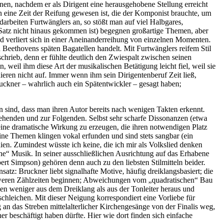
en, nachdem er als Dirigent eine herausgehobene Stellung erreicht
h eine Zeit der Reifung gewesen ist, die der Komponist brauchte, um
arbeiten Furtwänglers an, so stößt man auf viel Halbgares,
 Satz nicht hinaus gekommen ist) begegnen großartige Themen, aber
d verliert sich in einer Aneinanderreihung von einzelnen Momenten.
Beethovens späten Bagatellen handelt. Mit Furtwänglers reifem Stil
chrieb, denn er fühlte deutlich den Zwiespalt zwischen seinen
 weil ihm diese Art der musikalischen Betätigung leicht fiel, weil sie
eren nicht auf. Immer wenn ihm sein Dirigentenberuf Zeit ließ,
uckner – wahrlich auch ein Spätentwickler – gesagt haben;
en sind, dass man ihren Autor bereits nach wenigen Takten erkennt.
ehenden und zur Folgenden. Selbst sehr scharfe Dissonanzen (etwa
ine dramatische Wirkung zu erzeugen, die ihren notwendigen Platz
ne Themen klingen vokal erfunden und sind stets sangbar (ein
ien. Zumindest wüsste ich keine, die ich mir als Volkslied denken
liche“ Musik. In seiner ausschließlichen Ausrichtung auf das Erhabene
rt Simpson) gehören denn auch zu den liebsten Stilmitteln beider.
z: Bruckner liebt signalhafte Motive, häufig dreiklangsbasiert; die
hweren Zählzeiten beginnen; Abweichungen vom „quadratischen“ Bau
en weniger aus dem Dreiklang als aus der Tonleiter heraus und
schleichen. Mit dieser Neigung korrespondiert eine Vorliebe für
 an das Streben mittelalterlicher Kirchengesänge von der Finalis weg,
 beschäftigt haben dürfte. Hier wie dort finden sich einfache