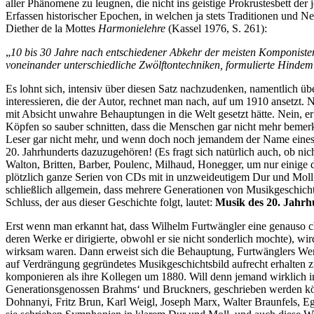
aller Phänomene zu leugnen, die nicht ins geistige Prokrustesbett de
Erfassen historischer Epochen, in welchen ja stets Traditionen und N
Diether de la Mottes
Harmonielehre
(Kassel 1976, S. 261):
„
10 bis 30 Jahre nach entschiedener Abkehr der meisten Komponist
voneinander unterschiedliche Zwölftontechniken, formulierte Hindem
Es lohnt sich, intensiv über diesen Satz nachzudenken, namentlich ü
interessieren, die der Autor, rechnet man nach, auf um 1910 ansetzt.
mit Absicht unwahre Behauptungen in die Welt gesetzt hätte. Nein, er
Köpfen so sauber schnitten, dass die Menschen gar nicht mehr bemer
Leser gar nicht mehr, und wenn doch noch jemandem der Name eines s
20. Jahrhunderts dazuzugehören! (Es fragt sich natürlich auch, ob ni
Walton, Britten, Barber, Poulenc, Milhaud, Honegger, um nur einige 
plötzlich ganze Serien von CDs mit in unzweideutigem Dur und Moll 
schließlich allgemein, dass mehrere Generationen von Musikgeschichts
Schluss, der aus dieser Geschichte folgt, lautet:
Musik des 20. Jahrhu
Erst wenn man erkannt hat, dass Wilhelm Furtwängler eine genauso ch
deren Werke er dirigierte, obwohl er sie nicht sonderlich mochte),
wirksam waren. Dann erweist sich die Behauptung, Furtwänglers Werke
auf Verdrängung gegründetes Musikgeschichtsbild aufrecht erhalten 
komponieren als ihre Kollegen um 1880. Will denn jemand wirklich im
Generationsgenossen Brahms‘ und Bruckners, geschrieben werden kö
Dohnanyi, Fritz Brun, Karl Weigl, Joseph Marx, Walter Braunfels, E