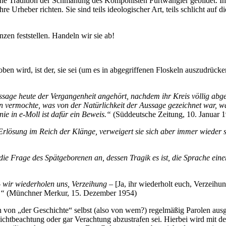
 eine Tradition der Schmähung des Komponisten Furtwängler gebildet. Ih
ihre Urheber richten. Sie sind teils ideologischer Art, teils schlicht au
nzen feststellen. Handeln wir sie ab!
oben wird, ist der, sie sei (um es in abgegriffenen Floskeln auszudrüc
sage heute der Vergangenheit angehört, nachdem ihr Kreis völlig abge
n vermochte, was von der Natürlichkeit der Aussage gezeichnet war, 
nie in e-Moll ist dafür ein Beweis.“
(Süddeutsche Zeitung, 10. Januar 
Erlösung im Reich der Klänge, verweigert sie sich aber immer wieder s
ie Frage des Spätgeborenen an, dessen Tragik es ist, die Sprache einer Z
 wir wiederholen uns, Verzeihung –
[Ja, ihr wiederholt euch, Verzeihun
.“
(Münchner Merkur, 15. Dezember 1954)
von „der Geschichte“ selbst (also von wem?) regelmäßig Parolen aus
 Nichtbeachtung oder gar Verachtung abzustrafen sei. Hierbei wird mit d