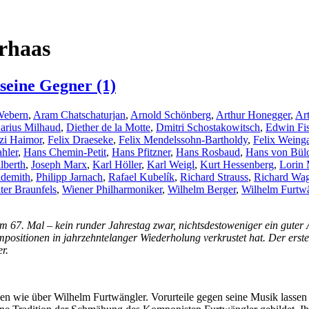
rhaas
eine Gegner (1)
Webern
,
Aram Chatschaturjan
,
Arnold Schönberg
,
Arthur Honegger
,
Ar
arius Milhaud
,
Diether de la Motte
,
Dmitri Schostakowitsch
,
Edwin Fis
zi Haimor
,
Felix Draeseke
,
Felix Mendelssohn-Bartholdy
,
Felix Weinga
hler
,
Hans Chemin-Petit
,
Hans Pfitzner
,
Hans Rosbaud
,
Hans von Bül
lberth
,
Joseph Marx
,
Karl Höller
,
Karl Weigl
,
Kurt Hessenberg
,
Lorin 
ndemith
,
Philipp Jarnach
,
Rafael Kubelík
,
Richard Strauss
,
Richard Wa
ter Braunfels
,
Wiener Philharmoniker
,
Wilhelm Berger
,
Wilhelm Furtwä
7. Mal – kein runder Jahrestag zwar, nichtsdestoweniger ein guter Anl
positionen in jahrzehntelanger Wiederholung verkrustet hat. Der erste
r.
 wie über Wilhelm Furtwängler. Vorurteile gegen seine Musik lassen s