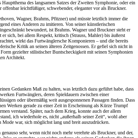
das Hauptthema des langsamen Satzes der Zweiten Symphonie, oder ein
offenbar leichtfüßiger, schwebender, eleganter vor als Bruckner.
oven, Wagner, Brahms, Pfitzner) und müsste letztlich immer die
rgend eines Anderen zu imitieren. Von seiner künstlerischen
eingeschränkt bewundert, ist Brahms. Wagner und Bruckner steht er
r sich, bei allem Respekt, kritisch (Strauss, Mahler) bis äußerst
trachtet, wirkt das Furtwänglersche Komponieren – und die bereits
ische Kritik an seinen älteren Zeitgenossen. Er gefiel sich nicht in
Form gezielter stilistischer Buntscheckigkeit mit seinen Symphonien
en Architekt.
 seinen Gedanken Maß zu halten, was letztlich dazu geführt habe, dass
twerken Furtwänglers, deren Spieldauern zwischen einer
flüssigen oder übermäßig weit ausgesponnenen Passagen finden. Dass
inen Werken gerade zu einer Zeit in Erscheinung als Kürze Trumpf
ormen verstand. Später, nach dem Krieg, konnte auch der allem
tand, ich wiederhole es, nicht „außerhalb seiner Zeit“, wohl aber
Mode war, sich möglichst lang und breit auszudrücken.
genauso sehr, wenn nicht noch mehr verehrte als Bruckner, und der,