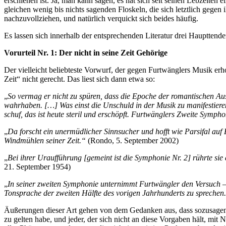
erschienen ist. Ja, man kann sagen, es hat sich seit seinen Lebzeiten
gleichen wenig bis nichts sagenden Floskeln, die sich letztlich gegen 
nachzuvollziehen, und natürlich verquickt sich beides häufig.
Es lassen sich innerhalb der entsprechenden Literatur drei Haupttende
Vorurteil Nr. 1: Der nicht in seine Zeit Gehörige
Der vielleicht beliebteste Vorwurf, der gegen Furtwänglers Musik erh
Zeit“ nicht gerecht. Das liest sich dann etwa so:
„
So vermag er nicht zu spüren, dass die Epoche der romantischen Aus
wahrhaben. […] Was einst die Unschuld in der Musik zu manifestiere
schuf, das ist heute steril und erschöpft. Furtwänglers Zweite Sympho
„
Da forscht ein unermüdlicher Sinnsucher und hofft wie Parsifal auf 
Windmühlen seiner Zeit.“
(Rondo, 5. September 2002)
„
Bei ihrer Uraufführung [gemeint ist die Symphonie Nr. 2] rührte sie d
21. September 1954)
„
In seiner zweiten Symphonie unternimmt Furtwängler den Versuch –
Tonsprache der zweiten Hälfte des vorigen Jahrhunderts zu sprechen
Äußerungen dieser Art gehen von dem Gedanken aus, dass sozusagen 
zu gelten habe, und jeder, der sich nicht an diese Vorgaben hält, mit