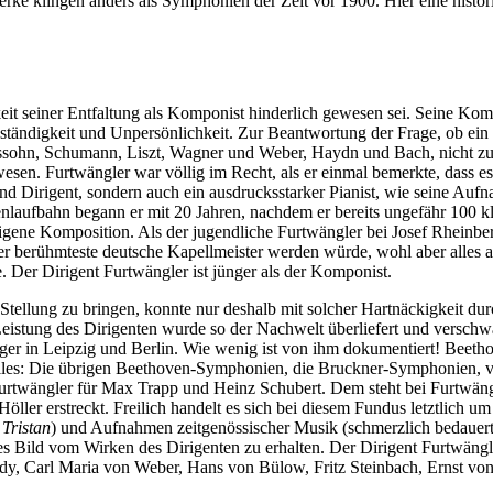
ke klingen anders als Symphonien der Zeit vor 1900. Hier eine histori
keit seiner Entfaltung als Komponist hinderlich gewesen sei. Seine Kom
genständigkeit und Unpersönlichkeit. Zur Beantwortung der Frage, ob ei
sohn, Schumann, Liszt, Wagner und Weber, Haydn und Bach, nicht zu v
esen. Furtwängler war völlig im Recht, als er einmal bemerkte, dass es
 und Dirigent, sondern auch ein ausdrucksstarker Pianist, wie seine A
enlaufbahn begann er mit 20 Jahren, nachdem er bereits ungefähr 100 k
eigene Komposition. Als der jugendliche Furtwängler bei Josef Rheinbe
 der berühmteste deutsche Kapellmeister werden würde, wohl aber alles 
 Der Dirigent Furtwängler ist jünger als der Komponist.
ellung zu bringen, konnte nur deshalb mit solcher Hartnäckigkeit dur
 Leistung des Dirigenten wurde so der Nachwelt überliefert und versc
ger in Leipzig und Berlin. Wie wenig ist von ihm dokumentiert! Beetho
t alles: Die übrigen Beethoven-Symphonien, die Bruckner-Symphonien, v
r Furtwängler für Max Trapp und Heinz Schubert. Dem steht bei Furtwä
ler erstreckt. Freilich handelt es sich bei diesem Fundus letztlich u
d
Tristan
) und Aufnahmen zeitgenössischer Musik (schmerzlich bedauer
 Bild vom Wirken des Dirigenten zu erhalten. Der Dirigent Furtwängler
y, Carl Maria von Weber, Hans von Bülow, Fritz Steinbach, Ernst von S