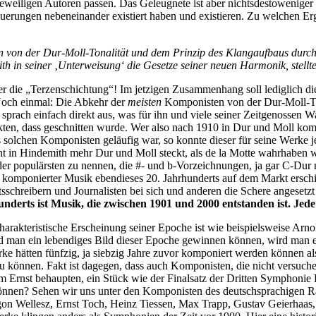
r jeweiligen Autoren passen. Das Geleugnete ist aber nichtsdestoweniger
euerungen nebeneinander existiert haben und existieren. Zu welchen Er
en von der Dur-Moll-Tonalität und dem Prinzip des Klangaufbaus dur
ith in seiner ‚Unterweisung‘ die Gesetze seiner neuen Harmonik, stel
ber die „Terzenschichtung“! Im jetzigen Zusammenhang soll lediglich 
 Noch einmal: Die Abkehr der
meisten
Komponisten von der Dur-Moll-Tona
 sprach einfach direkt aus, was für ihn und viele seiner Zeitgenossen 
kten, dass geschnitten wurde. Wer also nach 1910 in Dur und Moll kom
olchen Komponisten geläufig war, so konnte dieser für seine Werke j
cht in Hindemith mehr Dur und Moll steckt, als de la Motte wahrhaben 
der populärsten zu nennen, die #- und b-Vorzeichnungen, ja gar C-Dur
komponierter Musik ebendieses 20. Jahrhunderts auf dem Markt erschie
schreibern und Journalisten bei sich und anderen die Schere angesetzt
nderts ist Musik, die zwischen 1901 und 2000 entstanden ist. Jede a
arakteristische Erscheinung seiner Epoche ist wie beispielsweise Arn
 wird man ein lebendiges Bild dieser Epoche gewinnen können, wird ma
 hätten fünfzig, ja siebzig Jahre zuvor komponiert werden können als 
zu können. Fakt ist dagegen, dass auch Komponisten, die nicht versuc
 Ernst behaupten, ein Stück wie der Finalsatz der Dritten Symphonie 
nnen? Sehen wir uns unter den Komponisten des deutschsprachigen Ra
gon Wellesz, Ernst Toch, Heinz Tiessen, Max Trapp, Gustav Geierhaas