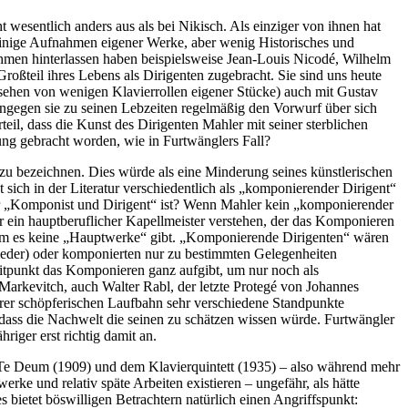
 wesentlich anders aus als bei Nikisch. Als einziger von ihnen hat
einige Aufnahmen eigener Werke, aber wenig Historisches und
hmen hinterlassen haben beispielsweise Jean-Louis Nicodé, Wilhelm
roßteil ihres Lebens als Dirigenten zugebracht. Sie sind uns heute
gesehen von wenigen Klavierrollen eigener Stücke) auch mit Gustav
ngegen sie zu seinen Lebzeiten regelmäßig den Vorwurf über sich
il, dass die Kunst des Dirigenten Mahler mit seiner sterblichen
ung gebracht worden, wie in Furtwänglers Fall?
u bezeichnen. Dies würde als eine Minderung seines künstlerischen
 sich in der Literatur verschiedentlich als „komponierender Dirigent“
er „Komponist und Dirigent“ ist? Wenn Mahler kein „komponierender
r ein hauptberuflicher Kapellmeister verstehen, der das Komponieren
n dem es keine „Hauptwerke“ gibt. „Komponierende Dirigenten“ wären
eder) oder komponierten nur zu bestimmten Gelegenheiten
eitpunkt das Komponieren ganz aufgibt, um nur noch als
arkevitch, auch Walter Rabl, der letzte Protegé von Johannes
rer schöpferischen Laufbahn sehr verschiedene Standpunkte
ass die Nachwelt die seinen zu schätzen wissen würde. Furtwängler
riger erst richtig damit an.
em Te Deum (1909) und dem Klavierquintett (1935) – also während mehr
ke und relativ späte Arbeiten existieren – ungefähr, als hätte
bietet böswilligen Betrachtern natürlich einen Angriffspunkt: