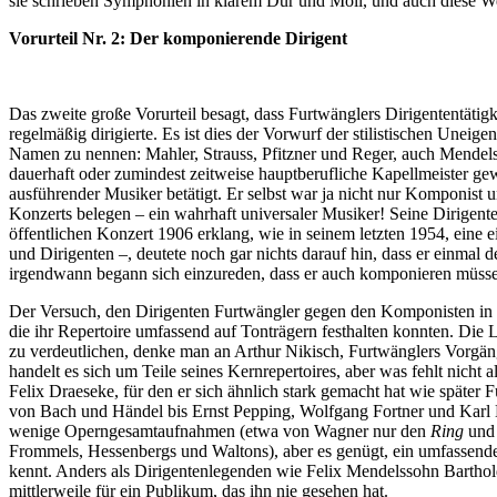
sie schrieben Symphonien in klarem Dur und Moll, und auch diese Wer
Vorurteil Nr. 2: Der komponierende Dirigent
Das zweite große Vorurteil besagt, dass Furtwänglers Dirigententätig
regelmäßig dirigierte. Es ist dies der Vorwurf der stilistischen Unei
Namen zu nennen: Mahler, Strauss, Pfitzner und Reger, auch Mendels
dauerhaft oder zumindest zeitweise hauptberufliche Kapellmeister gew
ausführender Musiker betätigt. Er selbst war ja nicht nur Komponist
Konzerts belegen – ein wahrhaft universaler Musiker! Seine Dirigent
öffentlichen Konzert 1906 erklang, wie in seinem letzten 1954, eine 
und Dirigenten –, deutete noch gar nichts darauf hin, dass er einmal
irgendwann begann sich einzureden, dass er auch komponieren müsse.
Der Versuch, den Dirigenten Furtwängler gegen den Komponisten in St
die ihr Repertoire umfassend auf Tonträgern festhalten konnten. Die
zu verdeutlichen, denke man an Arthur Nikisch, Furtwänglers Vorgän
handelt es sich um Teile seines Kernrepertoires, aber was fehlt nich
Felix Draeseke, für den er sich ähnlich stark gemacht hat wie späte
von Bach und Händel bis Ernst Pepping, Wolfgang Fortner und Karl Höl
wenige Operngesamtaufnahmen (etwa von Wagner nur den
Ring
un
Frommels, Hessenbergs und Waltons), aber es genügt, ein umfassendes
kennt. Anders als Dirigentenlegenden wie Felix Mendelssohn Barthold
mittlerweile für ein Publikum, das ihn nie gesehen hat.