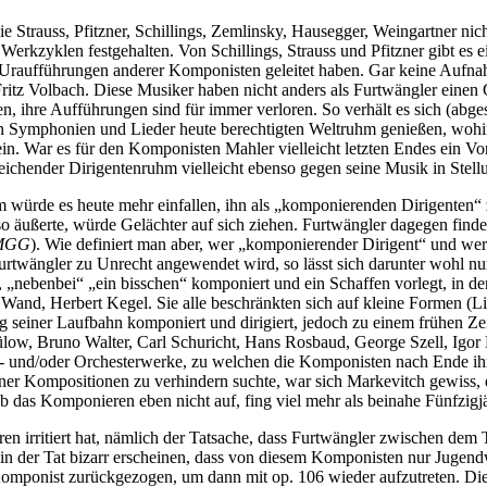
Strauss, Pfitzner, Schillings, Zemlinsky, Hausegger, Weingartner nicht
kzyklen festgehalten. Von Schillings, Strauss und Pfitzner gibt es 
e Uraufführungen anderer Komponisten geleitet haben. Gar keine Aufna
itz Volbach. Diese Musiker haben nicht anders als Furtwängler einen G
en, ihre Aufführungen sind für immer verloren. So verhält es sich (ab
en Symphonien und Lieder heute berechtigten Weltruhm genießen, wohi
 War es für den Komponisten Mahler vielleicht letzten Endes ein Vorte
reichender Dirigentenruhm vielleicht ebenso gegen seine Musik in Stell
ürde es heute mehr einfallen, ihn als „komponierenden Dirigenten“ z
o äußerte, würde Gelächter auf sich ziehen. Furtwängler dagegen findet
MGG
). Wie definiert man aber, wer „komponierender Dirigent“ und w
urtwängler zu Unrecht angewendet wird, so lässt sich darunter wohl nu
ch“, „nebenbei“ „ein bisschen“ komponiert und ein Schaffen vorlegt, i
nd, Herbert Kegel. Sie alle beschränkten sich auf kleine Formen (Li
g seiner Laufbahn komponiert und dirigiert, jedoch zu einem frühen Z
ow, Bruno Walter, Carl Schuricht, Hans Rosbaud, George Szell, Igor M
- und/oder Orchesterwerke, zu welchen die Komponisten nach Ende ih
er Kompositionen zu verhindern suchte, war sich Markevitch gewiss, d
b das Komponieren eben nicht auf, fing viel mehr als beinahe Fünfzigjäh
ren irritiert hat, nämlich der Tatsache, dass Furtwängler zwischen d
n der Tat bizarr erscheinen, dass von diesem Komponisten nur Jugendwer
mponist zurückgezogen, um dann mit op. 106 wieder aufzutreten. Dies 