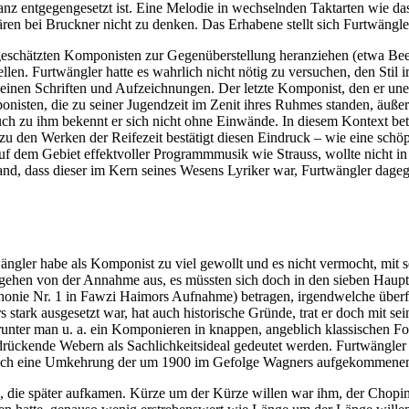
anz entgegengesetzt ist. Eine Melodie in wechselnden Taktarten wie 
n bei Bruckner nicht zu denken. Das Erhabene stellt sich Furtwängler 
schätzten Komponisten zur Gegenüberstellung heranziehen (etwa Beeth
len. Furtwängler hatte es wahrlich nicht nötig zu versuchen, den Stil i
 seinen Schriften und Aufzeichnungen. Der letzte Komponist, den er un
isten, die zu seiner Jugendzeit im Zenit ihres Ruhmes standen, äußert e
auch zu ihm bekennt er sich nicht ohne Einwände. In diesem Kontext be
den Werken der Reifezeit bestätigt diesen Eindruck – wie eine schöpfer
f dem Gebiet effektvoller Programmmusik wie Strauss, wollte nicht in 
and, dass dieser im Kern seines Wesens Lyriker war, Furtwängler dageg
rtwängler habe als Komponist zu viel gewollt und es nicht vermocht, mit
 gehen von der Annahme aus, es müssten sich doch in den sieben Haup
phonie Nr. 1 in Fawzi Haimors Aufnahme) betragen, irgendwelche über
ark ausgesetzt war, hat auch historische Gründe, trat er doch mit se
runter man u. a. ein Komponieren in knappen, angeblich klassischen F
drückende Webern als Sachlichkeitsideal gedeutet werden. Furtwängler s
ztlich eine Umkehrung der um 1900 im Gefolge Wagners aufgekommenen 
 die später aufkamen. Kürze um der Kürze willen war ihm, der Chopin 