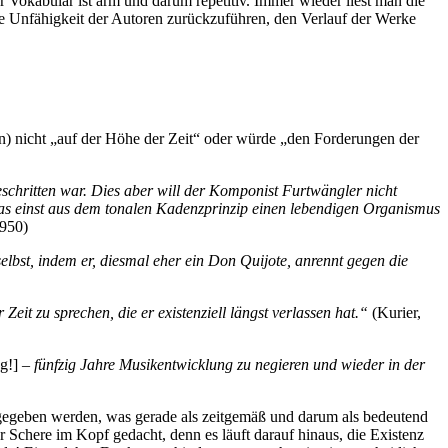
r Vokabular ist arm und darum repetitiv. Immer wieder liest man die
f die Unfähigkeit der Autoren zurückzuführen, den Verlauf der Werke
ken) nicht „auf der Höhe der Zeit“ oder würde „den Forderungen der
schritten war. Dies aber will der Komponist Furtwängler nicht
was einst aus dem tonalen Kadenzprinzip einen lebendigen Organismus
1950)
elbst, indem er, diesmal eher ein Don Quijote, anrennt gegen die
eit zu sprechen, die er existenziell längst verlassen hat.“
(Kurier,
g!]
– fünfzig Jahre Musikentwicklung zu negieren und wieder in der
gegeben werden, was gerade als zeitgemäß und darum als bedeutend
er Schere im Kopf gedacht, denn es läuft darauf hinaus, die Existenz