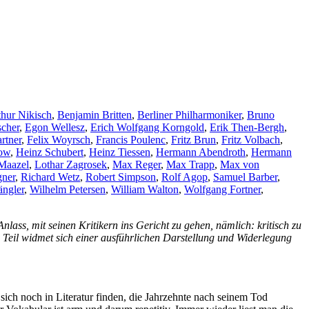
thur Nikisch
,
Benjamin Britten
,
Berliner Philharmoniker
,
Bruno
cher
,
Egon Wellesz
,
Erich Wolfgang Korngold
,
Erik Then-Bergh
,
rtner
,
Felix Woyrsch
,
Francis Poulenc
,
Fritz Brun
,
Fritz Volbach
,
ow
,
Heinz Schubert
,
Heinz Tiessen
,
Hermann Abendroth
,
Hermann
Maazel
,
Lothar Zagrosek
,
Max Reger
,
Max Trapp
,
Max von
gner
,
Richard Wetz
,
Robert Simpson
,
Rolf Agop
,
Samuel Barber
,
ngler
,
Wilhelm Petersen
,
William Walton
,
Wolfgang Fortner
,
ass, mit seinen Kritikern ins Gericht zu gehen, nämlich: kritisch zu
 Teil widmet sich einer ausführlichen Darstellung und Widerlegung
ich noch in Literatur finden, die Jahrzehnte nach seinem Tod