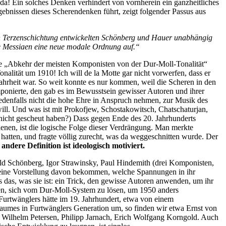
 da! Ein solches Denken verhindert von vornherein ein ganzheitliches
gebnissen dieses Scherendenken führt, zeigt folgender Passus aus
ch Terzenschichtung entwickelten Schönberg und Hauer unabhängig
lte Messiaen eine neue modale Ordnung auf.“
die „Abkehr der meisten Komponisten von der Dur-Moll-Tonalität“
lität um 1910! Ich will de la Motte gar nicht vorwerfen, dass er
Wahrheit war. So weit konnte es nur kommen, weil die Scheren in den
ponierte, den gab es im Bewusstsein gewisser Autoren und ihrer
edenfalls nicht die hohe Ehre in Anspruch nehmen, zur Musik des
will. Und was ist mit Prokofjew, Schostakowitsch, Chatschaturjan,
 nicht gescheut haben?) Dass gegen Ende des 20. Jahrhunderts
nen, ist die logische Folge dieser Verdrängung. Man merkte
 hatten, und fragte völlig zurecht, was da weggeschnitten wurde. Der
ndere Definition ist ideologisch motiviert.
old Schönberg, Igor Strawinsky, Paul Hindemith (drei Komponisten,
n eine Vorstellung davon bekommen, welche Spannungen in ihr
das, was sie ist: ein Trick, den gewisse Autoren anwenden, um ihr
hen, sich vom Dur-Moll-System zu lösen, um 1950 anders
Furtwänglers hätte im 19. Jahrhundert, etwa von einem
umes in Furtwänglers Generation um, so finden wir etwa Ernst von
, Wilhelm Petersen, Philipp Jarnach, Erich Wolfgang Korngold. Auch