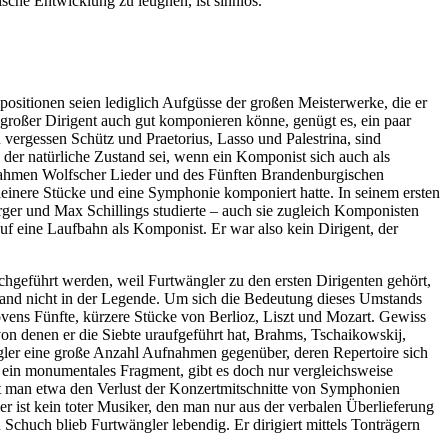
sche Entwicklung zu leugnen, ist sinnlos.
positionen seien lediglich Aufgüsse der großen Meisterwerke, die er
n großer Dirigent auch gut komponieren könne, genügt es, ein paar
ergessen Schütz und Praetorius, Lasso und Palestrina, sind
 der natürliche Zustand sei, wenn ein Komponist sich auch als
ufnahmen Wolfscher Lieder und des Fünften Brandenburgischen
leinere Stücke und eine Symphonie komponiert hatte. In seinem ersten
rger und Max Schillings studierte – auch sie zugleich Komponisten
auf eine Laufbahn als Komponist. Er war also kein Dirigent, der
chgeführt werden, weil Furtwängler zu den ersten Dirigenten gehört,
hwand nicht in der Legende. Um sich die Bedeutung dieses Umstands
vens Fünfte, kürzere Stücke von Berlioz, Liszt und Mozart. Gewiss
on denen er die Siebte uraufgeführt hat, Brahms, Tschaikowskij,
ngler eine große Anzahl Aufnahmen gegenüber, deren Repertoire sich
m ein monumentales Fragment, gibt es doch nur vergleichsweise
t man etwa den Verlust der Konzertmitschnitte von Symphonien
 ist kein toter Musiker, den man nur aus der verbalen Überlieferung
chuch blieb Furtwängler lebendig. Er dirigiert mittels Tonträgern