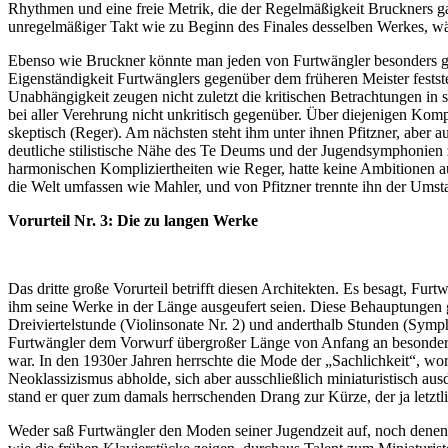
Rhythmen und eine freie Metrik, die der Regelmäßigkeit Bruckners g
unregelmäßiger Takt wie zu Beginn des Finales desselben Werkes, wäre
Ebenso wie Bruckner könnte man jeden von Furtwängler besonders ge
Eigenständigkeit Furtwänglers gegenüber dem früheren Meister feststel
Unabhängigkeit zeugen nicht zuletzt die kritischen Betrachtungen in
bei aller Verehrung nicht unkritisch gegenüber. Über diejenigen Kompon
skeptisch (Reger). Am nächsten steht ihm unter ihnen Pfitzner, aber 
deutliche stilistische Nähe des Te Deums und der Jugendsymphonien zu 
harmonischen Kompliziertheiten wie Reger, hatte keine Ambitionen au
die Welt umfassen wie Mahler, und von Pfitzner trennte ihn der Umst
Vorurteil Nr. 3: Die zu langen Werke
Das dritte große Vorurteil betrifft diesen Architekten. Es besagt, Fu
ihm seine Werke in der Länge ausgeufert seien. Diese Behauptungen
Dreiviertelstunde (Violinsonate Nr. 2) und anderthalb Stunden (Sym
Furtwängler dem Vorwurf übergroßer Länge von Anfang an besonders st
war. In den 1930er Jahren herrschte die Mode der „Sachlichkeit“, wo
Neoklassizismus abholde, sich aber ausschließlich miniaturistisch aus
stand er quer zum damals herrschenden Drang zur Kürze, der ja let
Weder saß Furtwängler den Moden seiner Jugendzeit auf, noch denen,