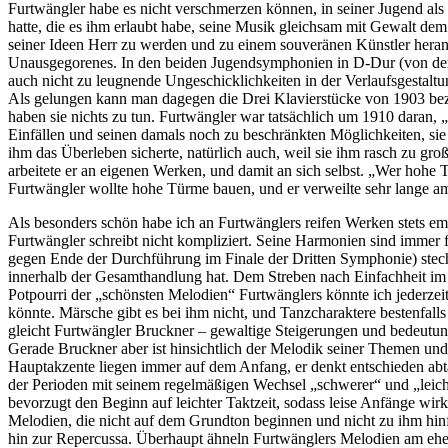
Furtwängler habe es nicht verschmerzen können, in seiner Jugend als
hatte, die es ihm erlaubt habe, seine Musik gleichsam mit Gewalt de
seiner Ideen Herr zu werden und zu einem souveränen Künstler heranz
Unausgegorenes. In den beiden Jugendsymphonien in D-Dur (von der n
auch nicht zu leugnende Ungeschicklichkeiten in der Verlaufsgestalt
Als gelungen kann man dagegen die Drei Klavierstücke von 1903 bezei
haben sie nichts zu tun. Furtwängler war tatsächlich um 1910 daran,
Einfällen und seinen damals noch zu beschränkten Möglichkeiten, sie a
ihm das Überleben sicherte, natürlich auch, weil sie ihm rasch zu g
arbeitete er an eigenen Werken, und damit an sich selbst. „Wer hohe
Furtwängler wollte hohe Türme bauen, und er verweilte sehr lange a
Als besonders schön habe ich an Furtwänglers reifen Werken stets empf
Furtwängler schreibt nicht kompliziert. Seine Harmonien sind immer
gegen Ende der Durchführung im Finale der Dritten Symphonie) stech
innerhalb der Gesamthandlung hat. Dem Streben nach Einfachheit im 
Potpourri der „schönsten Melodien“ Furtwänglers könnte ich jederzeit 
könnte. Märsche gibt es bei ihm nicht, und Tanzcharaktere bestenfalls 
gleicht Furtwängler Bruckner – gewaltige Steigerungen und bedeutung
Gerade Bruckner aber ist hinsichtlich der Melodik seiner Themen und
Hauptakzente liegen immer auf dem Anfang, er denkt entschieden a
der Perioden mit seinem regelmäßigen Wechsel „schwerer“ und „leich
bevorzugt den Beginn auf leichter Taktzeit, sodass leise Anfänge wir
Melodien, die nicht auf dem Grundton beginnen und nicht zu ihm hinfü
hin zur Repercussa. Überhaupt ähneln Furtwänglers Melodien am eheste