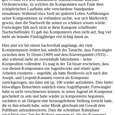
Orchesterwerke, zu welchen die Komponisten nach Ende ihrer
schöpferischen Laufbahn sehr verschiedene Standpunkte
einnahmen: Während etwa Szell im späteren Leben Aufführungen
seiner Kompositionen zu verhindern suchte, war sich Markevitch
gewiss, dass die Nachwelt die seinen zu schätzen wissen würde.
Furtwängler fällt auch nicht in diese Kategorie schaffender
Nachschaffender. Er gab das Komponieren eben nicht auf, fing viel
mehr als beinahe Fünfzigjähriger erst richtig damit an.
Hier sind wir bei einem Sachverhalt angelangt, der viele
Kommentatoren irritiert hat, nämlich der Tatsache, dass Furtwängler
zwischen dem Te Deum (1909) und dem Klavierquintett (1935) –
also während mehr als zweieinhalb Jahrzehnten – keine
Komposition vollendete. Es mag in der Tat bizarr erscheinen, dass
von diesem Komponisten nur Jugendwerke und relativ späte
Arbeiten existieren – ungefähr, als hätte Beethoven sich nach den
Joseph- und Leopold-Kantaten vorerst als Komponist
zurückgezogen, um dann mit op. 106 wieder aufzutreten. Dies bietet
böswilligen Betrachtern natürlich einen Angriffspunkt: Furtwängler
habe es nicht verschmerzen können, in seiner Jugend als Komponist
gescheitert zu sein und habe wieder zu komponieren begonnen,
nachdem er als Dirigent eine herausgehobene Stellung erreicht hatte,
die es ihm erlaubt habe, seine Musik gleichsam mit Gewalt dem
Publikum aufzuoktroyieren. Dass die scheinbare Ruhephase
tatsächlich eine Zeit der Reifung gewesen ist, die der Komponist