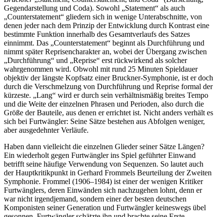
Gegendarstellung und Coda). Sowohl „Statement“ als auch
„Counterstatement“ gliedern sich in wenige Unterabschnitte, von
denen jeder nach dem Prinzip der Entwicklung durch Kontrast eine
bestimmte Funktion innerhalb des Gesamtverlaufs des Satzes
einnimmt. Das „Counterstatement“ beginnt als Durchführung und
nimmt später Reprisencharakter an, wobei der Übergang zwischen
„Durchführung“ und „Reprise“ erst rückwirkend als solcher
wahrgenommen wird. Obwohl mit rund 25 Minuten Spieldauer
objektiv der längste Kopfsatz einer Bruckner-Symphonie, ist er doch
durch die Verschmelzung von Durchführung und Reprise formal der
kürzeste. „Lang“ wird er durch sein verhältnismäßig breites Tempo
und die Weite der einzelnen Phrasen und Perioden, also durch die
Größe der Bauteile, aus denen er errichtet ist. Nicht anders verhält es
sich bei Furtwängler: Seine Sätze bestehen aus Abfolgen weniger,
aber ausgedehnter Verläufe.
Haben dann vielleicht die einzelnen Glieder seiner Sätze Längen?
Ein wiederholt gegen Furtwängler ins Spiel geführter Einwand
betrifft seine häufige Verwendung von Sequenzen. So lautet auch
der Hauptkritikpunkt in Gerhard Frommels Beurteilung der Zweiten
Symphonie. Frommel (1906–1984) ist einer der wenigen Kritiker
Furtwänglers, deren Einwänden sich nachzugehen lohnt, denn er
war nicht irgendjemand, sondern einer der besten deutschen
Komponisten seiner Generation und Furtwängler keineswegs übel
gesonnen. Furtwängler schätzte ihn und brachte seine Erste