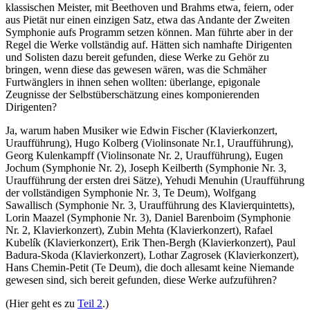
klassischen Meister, mit Beethoven und Brahms etwa, feiern, oder
aus Pietät nur einen einzigen Satz, etwa das Andante der Zweiten
Symphonie aufs Programm setzen können. Man führte aber in der
Regel die Werke vollständig auf. Hätten sich namhafte Dirigenten
und Solisten dazu bereit gefunden, diese Werke zu Gehör zu
bringen, wenn diese das gewesen wären, was die Schmäher
Furtwänglers in ihnen sehen wollten: überlange, epigonale
Zeugnisse der Selbstüberschätzung eines komponierenden
Dirigenten?
Ja, warum haben Musiker wie Edwin Fischer (Klavierkonzert,
Uraufführung), Hugo Kolberg (Violinsonate Nr.1, Uraufführung),
Georg Kulenkampff (Violinsonate Nr. 2, Uraufführung), Eugen
Jochum (Symphonie Nr. 2), Joseph Keilberth (Symphonie Nr. 3,
Uraufführung der ersten drei Sätze), Yehudi Menuhin (Uraufführung
der vollständigen Symphonie Nr. 3, Te Deum), Wolfgang
Sawallisch (Symphonie Nr. 3, Uraufführung des Klavierquintetts),
Lorin Maazel (Symphonie Nr. 3), Daniel Barenboim (Symphonie
Nr. 2, Klavierkonzert), Zubin Mehta (Klavierkonzert), Rafael
Kubelík (Klavierkonzert), Erik Then-Bergh (Klavierkonzert), Paul
Badura-Skoda (Klavierkonzert), Lothar Zagrosek (Klavierkonzert),
Hans Chemin-Petit (Te Deum), die doch allesamt keine Niemande
gewesen sind, sich bereit gefunden, diese Werke aufzuführen?
(Hier geht es zu
Teil 2
.)