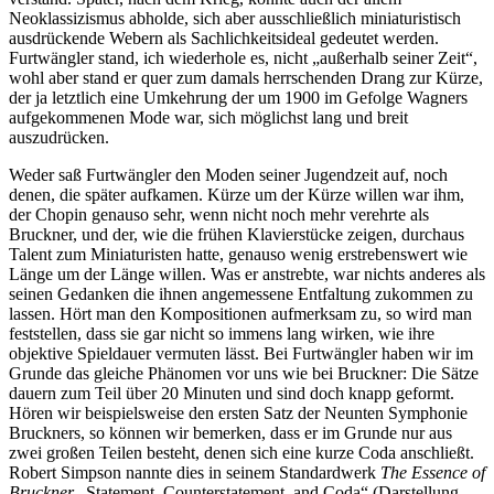
Neoklassizismus abholde, sich aber ausschließlich miniaturistisch
ausdrückende Webern als Sachlichkeitsideal gedeutet werden.
Furtwängler stand, ich wiederhole es, nicht „außerhalb seiner Zeit“,
wohl aber stand er quer zum damals herrschenden Drang zur Kürze,
der ja letztlich eine Umkehrung der um 1900 im Gefolge Wagners
aufgekommenen Mode war, sich möglichst lang und breit
auszudrücken.
Weder saß Furtwängler den Moden seiner Jugendzeit auf, noch
denen, die später aufkamen. Kürze um der Kürze willen war ihm,
der Chopin genauso sehr, wenn nicht noch mehr verehrte als
Bruckner, und der, wie die frühen Klavierstücke zeigen, durchaus
Talent zum Miniaturisten hatte, genauso wenig erstrebenswert wie
Länge um der Länge willen. Was er anstrebte, war nichts anderes als
seinen Gedanken die ihnen angemessene Entfaltung zukommen zu
lassen. Hört man den Kompositionen aufmerksam zu, so wird man
feststellen, dass sie gar nicht so immens lang wirken, wie ihre
objektive Spieldauer vermuten lässt. Bei Furtwängler haben wir im
Grunde das gleiche Phänomen vor uns wie bei Bruckner: Die Sätze
dauern zum Teil über 20 Minuten und sind doch knapp geformt.
Hören wir beispielsweise den ersten Satz der Neunten Symphonie
Bruckners, so können wir bemerken, dass er im Grunde nur aus
zwei großen Teilen besteht, denen sich eine kurze Coda anschließt.
Robert Simpson nannte dies in seinem Standardwerk
The Essence of
Bruckner
„Statement, Counterstatement, and Coda“ (Darstellung,