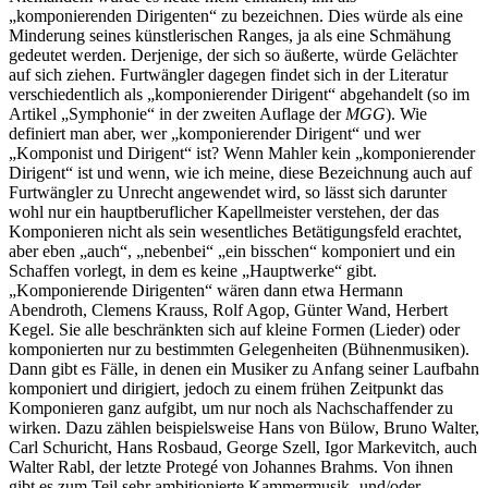
„komponierenden Dirigenten“ zu bezeichnen. Dies würde als eine
Minderung seines künstlerischen Ranges, ja als eine Schmähung
gedeutet werden. Derjenige, der sich so äußerte, würde Gelächter
auf sich ziehen. Furtwängler dagegen findet sich in der Literatur
verschiedentlich als „komponierender Dirigent“ abgehandelt (so im
Artikel „Symphonie“ in der zweiten Auflage der
MGG
). Wie
definiert man aber, wer „komponierender Dirigent“ und wer
„Komponist und Dirigent“ ist? Wenn Mahler kein „komponierender
Dirigent“ ist und wenn, wie ich meine, diese Bezeichnung auch auf
Furtwängler zu Unrecht angewendet wird, so lässt sich darunter
wohl nur ein hauptberuflicher Kapellmeister verstehen, der das
Komponieren nicht als sein wesentliches Betätigungsfeld erachtet,
aber eben „auch“, „nebenbei“ „ein bisschen“ komponiert und ein
Schaffen vorlegt, in dem es keine „Hauptwerke“ gibt.
„Komponierende Dirigenten“ wären dann etwa Hermann
Abendroth, Clemens Krauss, Rolf Agop, Günter Wand, Herbert
Kegel. Sie alle beschränkten sich auf kleine Formen (Lieder) oder
komponierten nur zu bestimmten Gelegenheiten (Bühnenmusiken).
Dann gibt es Fälle, in denen ein Musiker zu Anfang seiner Laufbahn
komponiert und dirigiert, jedoch zu einem frühen Zeitpunkt das
Komponieren ganz aufgibt, um nur noch als Nachschaffender zu
wirken. Dazu zählen beispielsweise Hans von Bülow, Bruno Walter,
Carl Schuricht, Hans Rosbaud, George Szell, Igor Markevitch, auch
Walter Rabl, der letzte Protegé von Johannes Brahms. Von ihnen
gibt es zum Teil sehr ambitionierte Kammermusik- und/oder