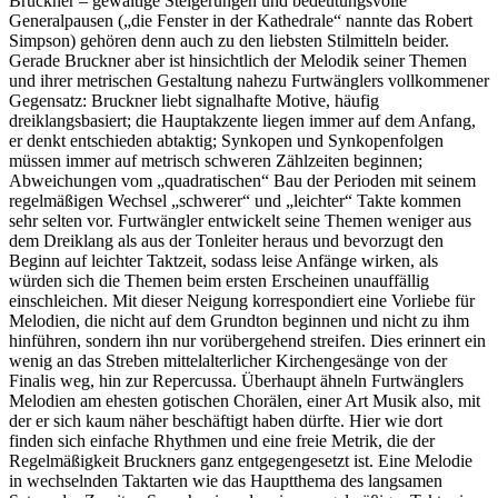
Bruckner – gewaltige Steigerungen und bedeutungsvolle
Generalpausen („die Fenster in der Kathedrale“ nannte das Robert
Simpson) gehören denn auch zu den liebsten Stilmitteln beider.
Gerade Bruckner aber ist hinsichtlich der Melodik seiner Themen
und ihrer metrischen Gestaltung nahezu Furtwänglers vollkommener
Gegensatz: Bruckner liebt signalhafte Motive, häufig
dreiklangsbasiert; die Hauptakzente liegen immer auf dem Anfang,
er denkt entschieden abtaktig; Synkopen und Synkopenfolgen
müssen immer auf metrisch schweren Zählzeiten beginnen;
Abweichungen vom „quadratischen“ Bau der Perioden mit seinem
regelmäßigen Wechsel „schwerer“ und „leichter“ Takte kommen
sehr selten vor. Furtwängler entwickelt seine Themen weniger aus
dem Dreiklang als aus der Tonleiter heraus und bevorzugt den
Beginn auf leichter Taktzeit, sodass leise Anfänge wirken, als
würden sich die Themen beim ersten Erscheinen unauffällig
einschleichen. Mit dieser Neigung korrespondiert eine Vorliebe für
Melodien, die nicht auf dem Grundton beginnen und nicht zu ihm
hinführen, sondern ihn nur vorübergehend streifen. Dies erinnert ein
wenig an das Streben mittelalterlicher Kirchengesänge von der
Finalis weg, hin zur Repercussa. Überhaupt ähneln Furtwänglers
Melodien am ehesten gotischen Chorälen, einer Art Musik also, mit
der er sich kaum näher beschäftigt haben dürfte. Hier wie dort
finden sich einfache Rhythmen und eine freie Metrik, die der
Regelmäßigkeit Bruckners ganz entgegengesetzt ist. Eine Melodie
in wechselnden Taktarten wie das Hauptthema des langsamen