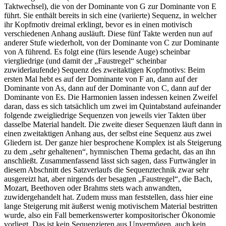
Taktwechsel), die von der Dominante von G zur Dominante von E
führt. Sie enthält bereits in sich eine (variierte) Sequenz, in welcher
ihr Kopfmotiv dreimal erklingt, bevor es in einen motivisch
verschiedenen Anhang ausläuft. Diese fünf Takte werden nun auf
anderer Stufe wiederholt, von der Dominante von C zur Dominante
von A führend. Es folgt eine (fürs lesende Auge) scheinbar
viergliedrige (und damit der „Faustregel“ scheinbar
zuwiderlaufende) Sequenz des zweitaktigen Kopfmotivs: Beim
ersten Mal hebt es auf der Dominante von F an, dann auf der
Dominante von As, dann auf der Dominante von C, dann auf der
Dominante von Es. Die Harmonien lassen indessen keinen Zweifel
daran, dass es sich tatsächlich um zwei im Quintabstand aufeinander
folgende zweigliedrige Sequenzen von jeweils vier Takten über
dasselbe Material handelt. Die zweite dieser Sequenzen läuft dann in
einen zweitaktigen Anhang aus, der selbst eine Sequenz aus zwei
Gliedern ist. Der ganze hier besprochene Komplex ist als Steigerung
zu dem „sehr gehaltenen“, hymnischen Thema gedacht, das an ihn
anschließt. Zusammenfassend lässt sich sagen, dass Furtwängler in
diesem Abschnitt des Satzverlaufs die Sequenztechnik zwar sehr
ausgereizt hat, aber nirgends der besagten „Faustregel“, die Bach,
Mozart, Beethoven oder Brahms stets wach anwandten,
zuwidergehandelt hat. Zudem muss man feststellen, dass hier eine
lange Steigerung mit äußerst wenig motivischem Material bestritten
wurde, also ein Fall bemerkenswerter kompositorischer Ökonomie
vorliegt. Das ist kein Sequenzieren aus Unvermögen, auch kein