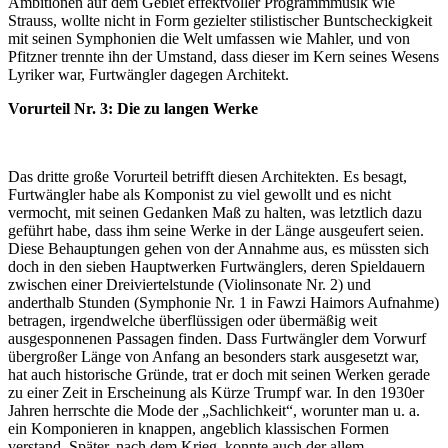
Ambitionen auf dem Gebiet effektvoller Programmmusik wie
Strauss, wollte nicht in Form gezielter stilistischer Buntscheckigkeit
mit seinen Symphonien die Welt umfassen wie Mahler, und von
Pfitzner trennte ihn der Umstand, dass dieser im Kern seines Wesens
Lyriker war, Furtwängler dagegen Architekt.
Vorurteil Nr. 3: Die zu langen Werke
Das dritte große Vorurteil betrifft diesen Architekten. Es besagt,
Furtwängler habe als Komponist zu viel gewollt und es nicht
vermocht, mit seinen Gedanken Maß zu halten, was letztlich dazu
geführt habe, dass ihm seine Werke in der Länge ausgeufert seien.
Diese Behauptungen gehen von der Annahme aus, es müssten sich
doch in den sieben Hauptwerken Furtwänglers, deren Spieldauern
zwischen einer Dreiviertelstunde (Violinsonate Nr. 2) und
anderthalb Stunden (Symphonie Nr. 1 in Fawzi Haimors Aufnahme)
betragen, irgendwelche überflüssigen oder übermäßig weit
ausgesponnenen Passagen finden. Dass Furtwängler dem Vorwurf
übergroßer Länge von Anfang an besonders stark ausgesetzt war,
hat auch historische Gründe, trat er doch mit seinen Werken gerade
zu einer Zeit in Erscheinung als Kürze Trumpf war. In den 1930er
Jahren herrschte die Mode der „Sachlichkeit“, worunter man u. a.
ein Komponieren in knappen, angeblich klassischen Formen
verstand. Später, nach dem Krieg, konnte auch der allem