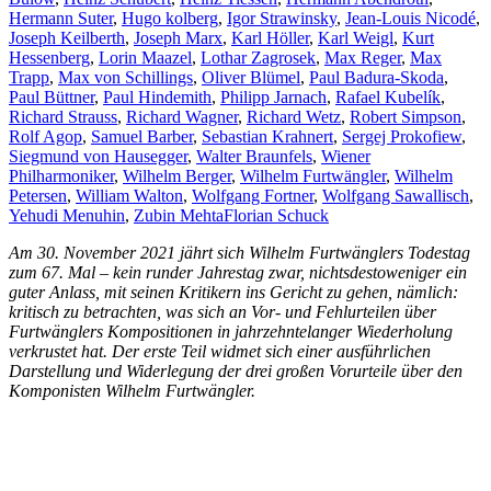
Hermann Suter
,
Hugo kolberg
,
Igor Strawinsky
,
Jean-Louis Nicodé
,
Joseph Keilberth
,
Joseph Marx
,
Karl Höller
,
Karl Weigl
,
Kurt
Hessenberg
,
Lorin Maazel
,
Lothar Zagrosek
,
Max Reger
,
Max
Trapp
,
Max von Schillings
,
Oliver Blümel
,
Paul Badura-Skoda
,
Paul Büttner
,
Paul Hindemith
,
Philipp Jarnach
,
Rafael Kubelík
,
Richard Strauss
,
Richard Wagner
,
Richard Wetz
,
Robert Simpson
,
Rolf Agop
,
Samuel Barber
,
Sebastian Krahnert
,
Sergej Prokofiew
,
Siegmund von Hausegger
,
Walter Braunfels
,
Wiener
Philharmoniker
,
Wilhelm Berger
,
Wilhelm Furtwängler
,
Wilhelm
Petersen
,
William Walton
,
Wolfgang Fortner
,
Wolfgang Sawallisch
,
Yehudi Menuhin
,
Zubin Mehta
Florian Schuck
Am 30. November 2021 jährt sich Wilhelm Furtwänglers Todestag
zum 67. Mal – kein runder Jahrestag zwar, nichtsdestoweniger ein
guter Anlass, mit seinen Kritikern ins Gericht zu gehen, nämlich:
kritisch zu betrachten, was sich an Vor- und Fehlurteilen über
Furtwänglers Kompositionen in jahrzehntelanger Wiederholung
verkrustet hat. Der erste Teil widmet sich einer ausführlichen
Darstellung und Widerlegung der drei großen Vorurteile über den
Komponisten Wilhelm Furtwängler.