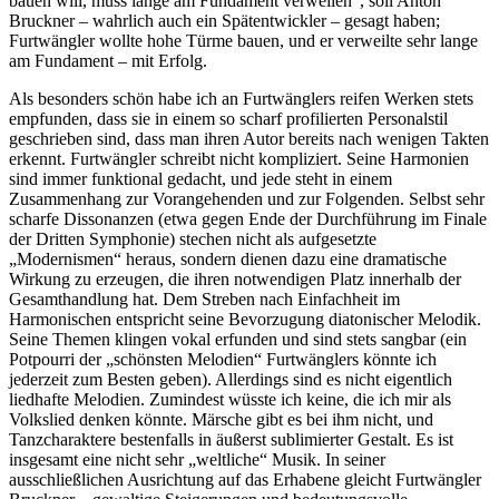
bauen will, muss lange am Fundament verweilen“, soll Anton
Bruckner – wahrlich auch ein Spätentwickler – gesagt haben;
Furtwängler wollte hohe Türme bauen, und er verweilte sehr lange
am Fundament – mit Erfolg.
Als besonders schön habe ich an Furtwänglers reifen Werken stets
empfunden, dass sie in einem so scharf profilierten Personalstil
geschrieben sind, dass man ihren Autor bereits nach wenigen Takten
erkennt. Furtwängler schreibt nicht kompliziert. Seine Harmonien
sind immer funktional gedacht, und jede steht in einem
Zusammenhang zur Vorangehenden und zur Folgenden. Selbst sehr
scharfe Dissonanzen (etwa gegen Ende der Durchführung im Finale
der Dritten Symphonie) stechen nicht als aufgesetzte
„Modernismen“ heraus, sondern dienen dazu eine dramatische
Wirkung zu erzeugen, die ihren notwendigen Platz innerhalb der
Gesamthandlung hat. Dem Streben nach Einfachheit im
Harmonischen entspricht seine Bevorzugung diatonischer Melodik.
Seine Themen klingen vokal erfunden und sind stets sangbar (ein
Potpourri der „schönsten Melodien“ Furtwänglers könnte ich
jederzeit zum Besten geben). Allerdings sind es nicht eigentlich
liedhafte Melodien. Zumindest wüsste ich keine, die ich mir als
Volkslied denken könnte. Märsche gibt es bei ihm nicht, und
Tanzcharaktere bestenfalls in äußerst sublimierter Gestalt. Es ist
insgesamt eine nicht sehr „weltliche“ Musik. In seiner
ausschließlichen Ausrichtung auf das Erhabene gleicht Furtwängler