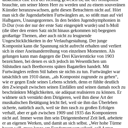
brauchte, um seiner Ideen Herr zu werden und zu einem souveränen
Künstler heranzuwachsen, geht diesen Betrachtern nicht auf. Hört
man sich die Jugendarbeiten Furtwänglers an, so stößt man auf viel
Halbgares, Unausgegorenes. In den beiden Jugendsymphonien in
D-Dur (von der nur der erste Satz eingespielt wurde) und h-Moll
(die über den ersten Satz nicht hinaus gekommen ist) begegnen
großartige Themen, aber auch nicht zu leugnende
Ungeschicklichkeiten in der Verlaufsgestaltung. Der junge
Komponist kann die Spannung nicht aufrecht erhalten und verliert
sich in einer Aneinanderreihung von einzelnen Momenten. Als
gelungen kann man dagegen die Drei Klavierstücke von 1903
bezeichnen, bei denen es sich jedoch im Wesentlichen um
Stilstudien nach Beethovens späten Bagatellen handelt. Mit
Furtwänglers reifem Stil haben sie nichts zu tun. Furtwängler war
tatsächlich um 1910 daran, „als Komponist zugrunde zu gehen“,
wie er gegen Ende seines Lebens schrieb, denn er fühlte deutlich
den Zwiespalt zwischen seinen Einfällen und seinen damals noch zu
beschränkten Möglichkeiten, sie adäquat realisieren zu können. Er
widmete sich verstärkt dem Dirigieren, weil ihm diese Art der
musikalischen Betätigung leicht fiel, weil sie ihm das Überleben
sicherte, natürlich auch, weil sie ihm rasch zu großen Erfolgen
verhalf, aber er gab zwischen 1909 und 1935 das Komponieren
nicht auf. Immer wenn ihm sein Dirigentenberuf Zeit ließ, arbeitete
er an eigenen Werken, und damit an sich selbst. „Wer hohe Türme