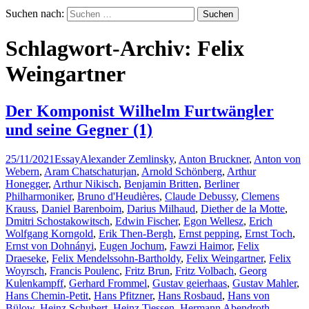
Suchen nach:
Schlagwort-Archiv: Felix
Weingartner
Der Komponist Wilhelm Furtwängler
und seine Gegner (1)
25/11/2021
Essay
Alexander Zemlinsky
,
Anton Bruckner
,
Anton von
Webern
,
Aram Chatschaturjan
,
Arnold Schönberg
,
Arthur
Honegger
,
Arthur Nikisch
,
Benjamin Britten
,
Berliner
Philharmoniker
,
Bruno d'Heudières
,
Claude Debussy
,
Clemens
Krauss
,
Daniel Barenboim
,
Darius Milhaud
,
Diether de la Motte
,
Dmitri Schostakowitsch
,
Edwin Fischer
,
Egon Wellesz
,
Erich
Wolfgang Korngold
,
Erik Then-Bergh
,
Ernst pepping
,
Ernst Toch
,
Ernst von Dohnányi
,
Eugen Jochum
,
Fawzi Haimor
,
Felix
Draeseke
,
Felix Mendelssohn-Bartholdy
,
Felix Weingartner
,
Felix
Woyrsch
,
Francis Poulenc
,
Fritz Brun
,
Fritz Volbach
,
Georg
Kulenkampff
,
Gerhard Frommel
,
Gustav geierhaas
,
Gustav Mahler
,
Hans Chemin-Petit
,
Hans Pfitzner
,
Hans Rosbaud
,
Hans von
Bülow
,
Heinz Schubert
,
Heinz Tiessen
,
Hermann Abendroth
,