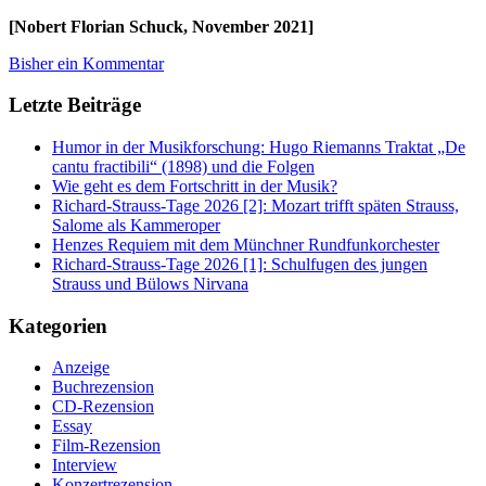
[Nobert Florian Schuck, November 2021]
Bisher ein Kommentar
Letzte Beiträge
Humor in der Musikforschung: Hugo Riemanns Traktat „De
cantu fractibili“ (1898) und die Folgen
Wie geht es dem Fortschritt in der Musik?
Richard-Strauss-Tage 2026 [2]: Mozart trifft späten Strauss,
Salome als Kammeroper
Henzes Requiem mit dem Münchner Rundfunkorchester
Richard-Strauss-Tage 2026 [1]: Schulfugen des jungen
Strauss und Bülows Nirvana
Kategorien
Anzeige
Buchrezension
CD-Rezension
Essay
Film-Rezension
Interview
Konzertrezension