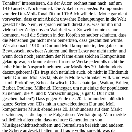
Tonalität“ interessieren, die der Autor, rechnet man nach, auf um
1910 ansetzt. Noch einmal: Die Abkehr der
meisten
Komponisten
von der Dur-Moll-Tonalität um 1910! Ich will de la Motte gar nicht
vorwerfen, dass er mit Absicht unwahre Behauptungen in die Welt
gesetzt hätte. Nein, er sprach einfach direkt aus, was für ihn und
viele seiner Zeitgenossen Wahrheit war. So weit konnte es nur
kommen, weil die Scheren in den Köpfen so sauber schnitten, dass
die Menschen gar nicht mehr bemerkten, dass geschnitten wurde.
Wer also nach 1910 in Dur und Moll komponierte, den gab es im
Bewusstsein gewisser Autoren und ihrer Leser gar nicht mehr, und
wenn doch noch jemandem der Name eines solchen Komponisten
geläufig war, so konnte dieser für seine Werke jedenfalls nicht die
hohe Ehre in Anspruch nehmen, zur Musik des 20. Jahrhunderts
dazuzugehören! (Es fragt sich natürlich auch, ob nicht in Hindemith
mehr Dur und Moll steckt, als de la Motte wahrhaben will. Und was
ist mit Prokofjew, Schostakowitsch, Chatschaturjan, Walton, Britten,
Barber, Poulenc, Milhaud, Honegger, um nur einige der populärsten
zu nennen, die #- und b-Vorzeichnungen, ja gar C-Dur nicht
gescheut haben?) Dass gegen Ende des 20. Jahrhunderts plötzlich
ganze Serien von CDs mit in unzweideutigem Dur und Moll
komponierter Musik ebendieses 20. Jahrhunderts auf dem Markt
erschienen, ist die logische Folge dieser Verdrängung. Man merkte
schließlich allgemein, dass mehrere Generationen von
Musikgeschichtsschreibern und Journalisten bei sich und anderen
die Schere angesetzt hatten, und fragte völlig zurecht, was da