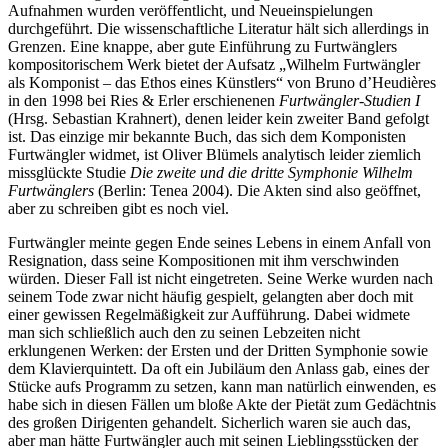
Aufnahmen wurden veröffentlicht, und Neueinspielungen
durchgeführt. Die wissenschaftliche Literatur hält sich allerdings in
Grenzen. Eine knappe, aber gute Einführung zu Furtwänglers
kompositorischem Werk bietet der Aufsatz „Wilhelm Furtwängler
als Komponist – das Ethos eines Künstlers“ von Bruno d’Heudières
in den 1998 bei Ries & Erler erschienenen
Furtwängler-Studien I
(Hrsg. Sebastian Krahnert)
,
denen leider kein zweiter Band gefolgt
ist. Das einzige mir bekannte Buch, das sich dem Komponisten
Furtwängler widmet, ist Oliver Blümels analytisch leider ziemlich
missglückte Studie
Die zweite und die dritte Symphonie Wilhelm
Furtwänglers
(Berlin: Tenea 2004). Die Akten sind also geöffnet,
aber zu schreiben gibt es noch viel.
Furtwängler meinte gegen Ende seines Lebens in einem Anfall von
Resignation, dass seine Kompositionen mit ihm verschwinden
würden. Dieser Fall ist nicht eingetreten. Seine Werke wurden nach
seinem Tode zwar nicht häufig gespielt, gelangten aber doch mit
einer gewissen Regelmäßigkeit zur Aufführung. Dabei widmete
man sich schließlich auch den zu seinen Lebzeiten nicht
erklungenen Werken: der Ersten und der Dritten Symphonie sowie
dem Klavierquintett. Da oft ein Jubiläum den Anlass gab, eines der
Stücke aufs Programm zu setzen, kann man natürlich einwenden, es
habe sich in diesen Fällen um bloße Akte der Pietät zum Gedächtnis
des großen Dirigenten gehandelt. Sicherlich waren sie auch das,
aber man hätte Furtwängler auch mit seinen Lieblingsstücken der