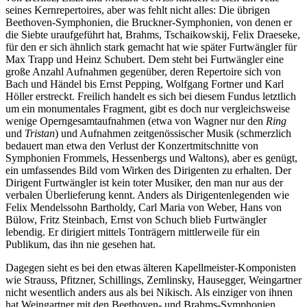
seines Kernrepertoires, aber was fehlt nicht alles: Die übrigen
Beethoven-Symphonien, die Bruckner-Symphonien, von denen er
die Siebte uraufgeführt hat, Brahms, Tschaikowskij, Felix Draeseke,
für den er sich ähnlich stark gemacht hat wie später Furtwängler für
Max Trapp und Heinz Schubert. Dem steht bei Furtwängler eine
große Anzahl Aufnahmen gegenüber, deren Repertoire sich von
Bach und Händel bis Ernst Pepping, Wolfgang Fortner und Karl
Höller erstreckt. Freilich handelt es sich bei diesem Fundus letztlich
um ein monumentales Fragment, gibt es doch nur vergleichsweise
wenige Operngesamtaufnahmen (etwa von Wagner nur den
Ring
und
Tristan
) und Aufnahmen zeitgenössischer Musik (schmerzlich
bedauert man etwa den Verlust der Konzertmitschnitte von
Symphonien Frommels, Hessenbergs und Waltons), aber es genügt,
ein umfassendes Bild vom Wirken des Dirigenten zu erhalten. Der
Dirigent Furtwängler ist kein toter Musiker, den man nur aus der
verbalen Überlieferung kennt. Anders als Dirigentenlegenden wie
Felix Mendelssohn Bartholdy, Carl Maria von Weber, Hans von
Bülow, Fritz Steinbach, Ernst von Schuch blieb Furtwängler
lebendig. Er dirigiert mittels Tonträgern mittlerweile für ein
Publikum, das ihn nie gesehen hat.
Dagegen sieht es bei den etwas älteren Kapellmeister-Komponisten
wie Strauss, Pfitzner, Schillings, Zemlinsky, Hausegger, Weingartner
nicht wesentlich anders aus als bei Nikisch. Als einziger von ihnen
hat Weingartner mit den Beethoven- und Brahms-Symphonien