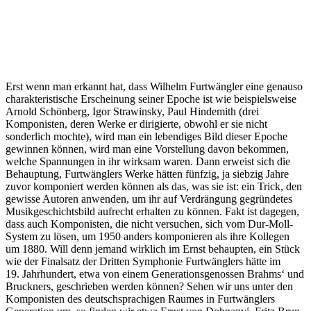
Erst wenn man erkannt hat, dass Wilhelm Furtwängler eine genauso
charakteristische Erscheinung seiner Epoche ist wie beispielsweise
Arnold Schönberg, Igor Strawinsky, Paul Hindemith (drei
Komponisten, deren Werke er dirigierte, obwohl er sie nicht
sonderlich mochte), wird man ein lebendiges Bild dieser Epoche
gewinnen können, wird man eine Vorstellung davon bekommen,
welche Spannungen in ihr wirksam waren. Dann erweist sich die
Behauptung, Furtwänglers Werke hätten fünfzig, ja siebzig Jahre
zuvor komponiert werden können als das, was sie ist: ein Trick, den
gewisse Autoren anwenden, um ihr auf Verdrängung gegründetes
Musikgeschichtsbild aufrecht erhalten zu können. Fakt ist dagegen,
dass auch Komponisten, die nicht versuchen, sich vom Dur-Moll-
System zu lösen, um 1950 anders komponieren als ihre Kollegen
um 1880. Will denn jemand wirklich im Ernst behaupten, ein Stück
wie der Finalsatz der Dritten Symphonie Furtwänglers hätte im
19. Jahrhundert, etwa von einem Generationsgenossen Brahms‘ und
Bruckners, geschrieben werden können? Sehen wir uns unter den
Komponisten des deutschsprachigen Raumes in Furtwänglers