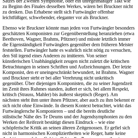
Satzes der Zweiten Symphonie, oder ein unregelmäßiger Takt wie
zu Beginn des Finales desselben Werkes, wären bei Bruckner nicht
zu denken. Das Erhabene stellt sich Furtwängler offenbar
leichtfüßiger, schwebender, eleganter vor als Bruckner.
Ebenso wie Bruckner könnte man jeden von Furtwängler besonders
geschätzten Komponisten zur Gegenüberstellung heranziehen (etwa
Beethoven, Wagner, Brahms, Pfitzner) und müsste letztlich immer
die Eigenständigkeit Furtwänglers gegenüber dem früheren Meister
feststellen. Furtwängler hatte es wahrlich nicht nötig zu versuchen,
den Stil irgend eines Anderen zu imitieren. Von seiner
künstlerischen Unabhängigkeit zeugen nicht zuletzt die kritischen
Betrachtungen in seinen Schriften und Aufzeichnungen. Der letzte
Komponist, den er uneingeschränkt bewundert, ist Brahms. Wagner
und Bruckner steht er bei aller Verehrung nicht unkritisch
gegenüber. Über diejenigen Komponisten, die zu seiner Jugendzeit
im Zenit ihres Ruhmes standen, äußert er sich, bei allem Respekt,
kritisch (Strauss, Mahler) bis äußerst skeptisch (Reger). Am
nächsten steht ihm unter ihnen Pfitzner, aber auch zu ihm bekennt er
sich nicht ohne Einwände. In diesem Kontext betrachtet, wirkt das
Furtwänglersche Komponieren – und die bereits deutliche
stilistische Nähe des Te Deums und der Jugendsymphonien zu den
Werken der Reifezeit bestätigt diesen Eindruck – wie eine
schöpferische Kritik an seinen älteren Zeitgenossen. Er gefiel sich
nicht in harmonischen Kompliziertheiten wie Reger, hatte keine