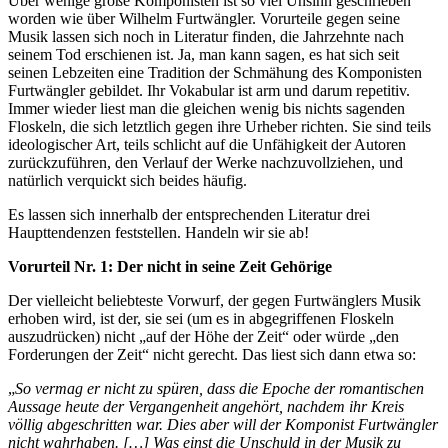
Über wenige große Komponisten ist so viel Unsinn geschrieben
worden wie über Wilhelm Furtwängler. Vorurteile gegen seine
Musik lassen sich noch in Literatur finden, die Jahrzehnte nach
seinem Tod erschienen ist. Ja, man kann sagen, es hat sich seit
seinen Lebzeiten eine Tradition der Schmähung des Komponisten
Furtwängler gebildet. Ihr Vokabular ist arm und darum repetitiv.
Immer wieder liest man die gleichen wenig bis nichts sagenden
Floskeln, die sich letztlich gegen ihre Urheber richten. Sie sind teils
ideologischer Art, teils schlicht auf die Unfähigkeit der Autoren
zurückzuführen, den Verlauf der Werke nachzuvollziehen, und
natürlich verquickt sich beides häufig.
Es lassen sich innerhalb der entsprechenden Literatur drei
Haupttendenzen feststellen. Handeln wir sie ab!
Vorurteil Nr. 1: Der nicht in seine Zeit Gehörige
Der vielleicht beliebteste Vorwurf, der gegen Furtwänglers Musik
erhoben wird, ist der, sie sei (um es in abgegriffenen Floskeln
auszudrücken) nicht „auf der Höhe der Zeit“ oder würde „den
Forderungen der Zeit“ nicht gerecht. Das liest sich dann etwa so:
„
So vermag er nicht zu spüren, dass die Epoche der romantischen
Aussage heute der Vergangenheit angehört, nachdem ihr Kreis
völlig abgeschritten war. Dies aber will der Komponist Furtwängler
nicht wahrhaben. […] Was einst die Unschuld in der Musik zu