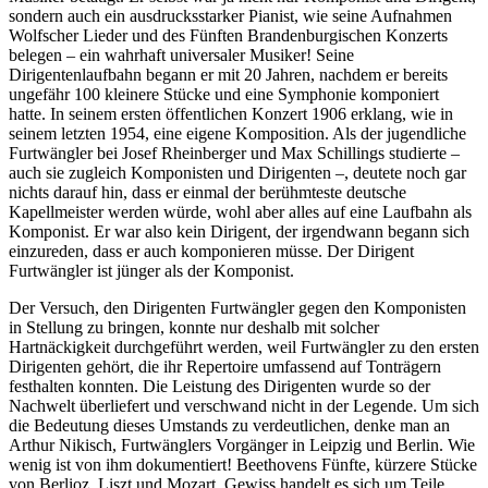
sondern auch ein ausdrucksstarker Pianist, wie seine Aufnahmen
Wolfscher Lieder und des Fünften Brandenburgischen Konzerts
belegen – ein wahrhaft universaler Musiker! Seine
Dirigentenlaufbahn begann er mit 20 Jahren, nachdem er bereits
ungefähr 100 kleinere Stücke und eine Symphonie komponiert
hatte. In seinem ersten öffentlichen Konzert 1906 erklang, wie in
seinem letzten 1954, eine eigene Komposition. Als der jugendliche
Furtwängler bei Josef Rheinberger und Max Schillings studierte –
auch sie zugleich Komponisten und Dirigenten –, deutete noch gar
nichts darauf hin, dass er einmal der berühmteste deutsche
Kapellmeister werden würde, wohl aber alles auf eine Laufbahn als
Komponist. Er war also kein Dirigent, der irgendwann begann sich
einzureden, dass er auch komponieren müsse. Der Dirigent
Furtwängler ist jünger als der Komponist.
Der Versuch, den Dirigenten Furtwängler gegen den Komponisten
in Stellung zu bringen, konnte nur deshalb mit solcher
Hartnäckigkeit durchgeführt werden, weil Furtwängler zu den ersten
Dirigenten gehört, die ihr Repertoire umfassend auf Tonträgern
festhalten konnten. Die Leistung des Dirigenten wurde so der
Nachwelt überliefert und verschwand nicht in der Legende. Um sich
die Bedeutung dieses Umstands zu verdeutlichen, denke man an
Arthur Nikisch, Furtwänglers Vorgänger in Leipzig und Berlin. Wie
wenig ist von ihm dokumentiert! Beethovens Fünfte, kürzere Stücke
von Berlioz, Liszt und Mozart. Gewiss handelt es sich um Teile