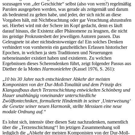
sozusagen von „der Geschichte“ selbst (also von wem?) regelmäßig
Parolen ausgegeben werden, was gerade als zeitgemäß und darum
als bedeutend zu gelten habe, und jeder, der sich nicht an diese
Vorgaben hält, mit Nichtbeachtung oder gar Verachtung abzustrafen
sei. Hierbei wird mit der Schere im Kopf gedacht, denn es läuft
darauf hinaus, die Existenz aller Phänomene zu leugnen, die nicht
ins geistige Prokrustesbett der jeweiligen Autoren passen. Das
Geleugnete ist aber nichtsdestoweniger da! Ein solches Denken
verhindert von vornherein ein ganzheitliches Erfassen historischer
Epochen, in welchen ja stets Traditionen und Neuerungen
nebeneinander existiert haben und existieren. Zu welchen
Ergebnissen dieses Scherendenken führt, zeigt folgender Passus aus
Diether de la Mottes
Harmonielehre
(Kassel 1976, S. 261):
„
10 bis 30 Jahre nach entschiedener Abkehr der meisten
Komponisten von der Dur-Moll-Tonalität und dem Prinzip des
Klangaufbaus durch Terzenschichtung entwickelten Schönberg und
Hauer unabhängig voneinander unterschiedliche
Zwölftontechniken, formulierte Hindemith in seiner ‚Unterweisung‘
die Gesetze seiner neuen Harmonik, stellte Messiaen eine neue
modale Ordnung auf.“
Es lohnt sich, intensiv über diesen Satz nachzudenken, namentlich
über die „Terzenschichtung“! Im jetzigen Zusammenhang soll
lediglich die „Abkehr der meisten Komponisten von der Dur-Moll-