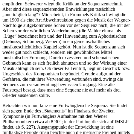
empfinden. Schwerer wiegt die Kritik an der Sequenzentechnik.
Aber sind diese sequenzierenden Entwicklungen tatsächlich
„unerträglich lang“? Mir scheint, in Frommels Kritik schwingt die
um 1900 als eine Art Abwehrreaktion gegen die Musik der Wagner-
Nachfolge aufgekommene Scheu vor der Sequenz nach, die mit der
Scheu vor der wörtlichen Wiederholung (die Mahler einmal als
„Lüge“ bezeichnet hat) und der Hinwendung zum Aphoristischen
(Debussy, Schönberg, Webern) in ein gemeinschaftliches
musikgeschichtliches Kapitel gehört. Nun ist die Sequenz an sich
weder gut noch schlecht, sondern ein gewöhnliches Mittel
musikalischer Formung. Durch exzessiven und schematischen
Gebrauch kann es sich freilich abnutzen und so der Wirkung einer
Musik abträglich sein. Ob dieser Fall eintritt, liegt im Geschick bzw.
Ungeschick des Komponisten begründet. Gerade aufgrund der
Gefahren, die mit ihrer Verwendung verbunden sind, zwingt die
Sequenz zum verantwortungsbewussten Umgang. Eine alte
Faustregel besagt, dass man eine Sequenz nie auf mehr als drei
Glieder ausdehnen sollte.
Betrachten wir nun kurz eine Furtwänglersche Sequenz. Sie findet
sich gegen Ende des „Statements“ im Finalsatz der Zweiten
Symphonie (in Furtwänglers Aufnahme mit den Wiener
Philharmonikern etwa ab 8’30“; in der Partitur, die sich auf IMSLP
findet, ab S. 227). Ausgangspunkt der Entwicklung ist eine
fünftaktige Periode (man beachte auch die metrische Freiheit mittels