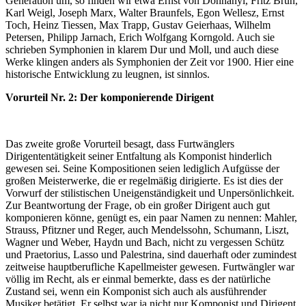
Generation um, so finden wir etwa Ernst von Dohnanyi, Fritz Brun,
Karl Weigl, Joseph Marx, Walter Braunfels, Egon Wellesz, Ernst
Toch, Heinz Tiessen, Max Trapp, Gustav Geierhaas, Wilhelm
Petersen, Philipp Jarnach, Erich Wolfgang Korngold. Auch sie
schrieben Symphonien in klarem Dur und Moll, und auch diese
Werke klingen anders als Symphonien der Zeit vor 1900. Hier eine
historische Entwicklung zu leugnen, ist sinnlos.
Vorurteil Nr. 2: Der komponierende Dirigent
Das zweite große Vorurteil besagt, dass Furtwänglers
Dirigententätigkeit seiner Entfaltung als Komponist hinderlich
gewesen sei. Seine Kompositionen seien lediglich Aufgüsse der
großen Meisterwerke, die er regelmäßig dirigierte. Es ist dies der
Vorwurf der stilistischen Uneigenständigkeit und Unpersönlichkeit.
Zur Beantwortung der Frage, ob ein großer Dirigent auch gut
komponieren könne, genügt es, ein paar Namen zu nennen: Mahler,
Strauss, Pfitzner und Reger, auch Mendelssohn, Schumann, Liszt,
Wagner und Weber, Haydn und Bach, nicht zu vergessen Schütz
und Praetorius, Lasso und Palestrina, sind dauerhaft oder zumindest
zeitweise hauptberufliche Kapellmeister gewesen. Furtwängler war
völlig im Recht, als er einmal bemerkte, dass es der natürliche
Zustand sei, wenn ein Komponist sich auch als ausführender
Musiker betätigt. Er selbst war ja nicht nur Komponist und Dirigent,