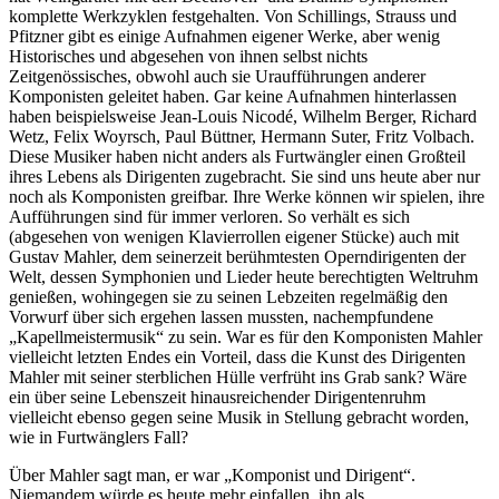
komplette Werkzyklen festgehalten. Von Schillings, Strauss und
Pfitzner gibt es einige Aufnahmen eigener Werke, aber wenig
Historisches und abgesehen von ihnen selbst nichts
Zeitgenössisches, obwohl auch sie Uraufführungen anderer
Komponisten geleitet haben. Gar keine Aufnahmen hinterlassen
haben beispielsweise Jean-Louis Nicodé, Wilhelm Berger, Richard
Wetz, Felix Woyrsch, Paul Büttner, Hermann Suter, Fritz Volbach.
Diese Musiker haben nicht anders als Furtwängler einen Großteil
ihres Lebens als Dirigenten zugebracht. Sie sind uns heute aber nur
noch als Komponisten greifbar. Ihre Werke können wir spielen, ihre
Aufführungen sind für immer verloren. So verhält es sich
(abgesehen von wenigen Klavierrollen eigener Stücke) auch mit
Gustav Mahler, dem seinerzeit berühmtesten Operndirigenten der
Welt, dessen Symphonien und Lieder heute berechtigten Weltruhm
genießen, wohingegen sie zu seinen Lebzeiten regelmäßig den
Vorwurf über sich ergehen lassen mussten, nachempfundene
„Kapellmeistermusik“ zu sein. War es für den Komponisten Mahler
vielleicht letzten Endes ein Vorteil, dass die Kunst des Dirigenten
Mahler mit seiner sterblichen Hülle verfrüht ins Grab sank? Wäre
ein über seine Lebenszeit hinausreichender Dirigentenruhm
vielleicht ebenso gegen seine Musik in Stellung gebracht worden,
wie in Furtwänglers Fall?
Über Mahler sagt man, er war „Komponist und Dirigent“.
Niemandem würde es heute mehr einfallen, ihn als