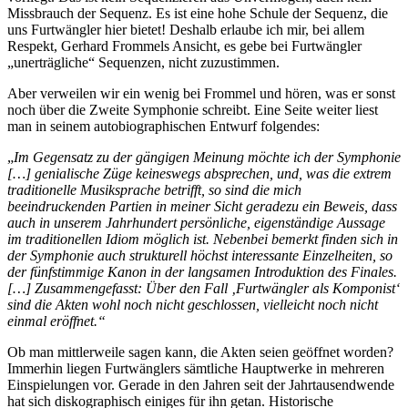
Missbrauch der Sequenz. Es ist eine hohe Schule der Sequenz, die
uns Furtwängler hier bietet! Deshalb erlaube ich mir, bei allem
Respekt, Gerhard Frommels Ansicht, es gebe bei Furtwängler
„unerträgliche“ Sequenzen, nicht zuzustimmen.
Aber verweilen wir ein wenig bei Frommel und hören, was er sonst
noch über die Zweite Symphonie schreibt. Eine Seite weiter liest
man in seinem autobiographischen Entwurf folgendes:
„
Im Gegensatz zu der gängigen Meinung möchte ich der Symphonie
[…] genialische Züge keineswegs absprechen, und, was die extrem
traditionelle Musiksprache betrifft, so sind die mich
beeindruckenden Partien in meiner Sicht geradezu ein Beweis, dass
auch in unserem Jahrhundert persönliche, eigenständige Aussage
im traditionellen Idiom möglich ist. Nebenbei bemerkt finden sich in
der Symphonie auch strukturell höchst interessante Einzelheiten, so
der fünfstimmige Kanon in der langsamen Introduktion des Finales.
[…] Zusammengefasst: Über den Fall ‚Furtwängler als Komponist‘
sind die Akten wohl noch nicht geschlossen, vielleicht noch nicht
einmal eröffnet.“
Ob man mittlerweile sagen kann, die Akten seien geöffnet worden?
Immerhin liegen Furtwänglers sämtliche Hauptwerke in mehreren
Einspielungen vor. Gerade in den Jahren seit der Jahrtausendwende
hat sich diskographisch einiges für ihn getan. Historische