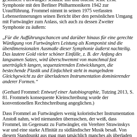
Symphonie mit den Berliner Philharmonikern 1942 zur
Uraufführung. Frommel nimmt in seinen 1975 verfassten
Lebenserinnerungen seinen Bericht über den persönlichen Umgang
mit Furtwängler zum Anlass, sich auch zu dessen Zweiter
Symphonie zu äußern:
„
Für die Aufführungschancen und darüber hinaus für eine gerechte
Würdigung von Furtwänglers Leistung als Komponist sind die
überdimensionalen Ausmaße dieser Symphonie äußerst nachteilig.
Das lautere Gold vieler schöner Einfälle, z. B. der Anfang des
langsamen Satzes, wird überschwemmt von manchmal fast
unerträglich langen, sequenzierenden Entwicklungen, die
bestechende Plastik und Einfachheit steht in mangelndem
Gleichgewicht zu der überladenen Instrumentation dominierender
anderer Formen.“
(Gerhard Frommel:
Entwurf einer Autobiographie
, Tutzing 2013, S.
81. Frommels konsequente Kleinschreibung wurde der
konventionellen Rechtschreibung angeglichen.)
Dass Frommel an Furtwänglers wenig koloristischer Instrumentation
Anstoß nahm, wird niemanden überraschen, der weiß, dass
Frommel, im Gegensatz zu Furtwängler, ein Verehrer Strawinskys
war und eine starke Affinität zu südländischer Musik besaß. Von
diesem Standpunkt aus mag man tatsächlich manches als überladen