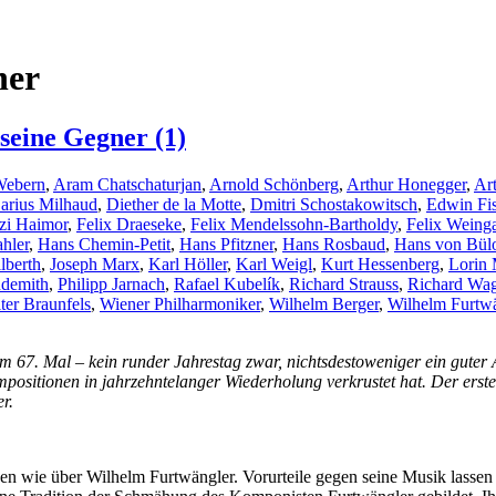
her
eine Gegner (1)
Webern
,
Aram Chatschaturjan
,
Arnold Schönberg
,
Arthur Honegger
,
Ar
arius Milhaud
,
Diether de la Motte
,
Dmitri Schostakowitsch
,
Edwin Fis
zi Haimor
,
Felix Draeseke
,
Felix Mendelssohn-Bartholdy
,
Felix Weinga
hler
,
Hans Chemin-Petit
,
Hans Pfitzner
,
Hans Rosbaud
,
Hans von Bül
lberth
,
Joseph Marx
,
Karl Höller
,
Karl Weigl
,
Kurt Hessenberg
,
Lorin 
ndemith
,
Philipp Jarnach
,
Rafael Kubelík
,
Richard Strauss
,
Richard Wa
ter Braunfels
,
Wiener Philharmoniker
,
Wilhelm Berger
,
Wilhelm Furtwä
7. Mal – kein runder Jahrestag zwar, nichtsdestoweniger ein guter Anl
positionen in jahrzehntelanger Wiederholung verkrustet hat. Der erste
r.
 wie über Wilhelm Furtwängler. Vorurteile gegen seine Musik lassen s