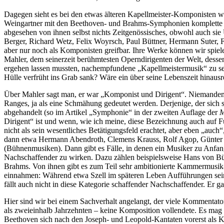
Dagegen sieht es bei den etwas älteren Kapellmeister-Komponisten wie 
Weingartner mit den Beethoven- und Brahms-Symphonien komplette Wer
abgesehen von ihnen selbst nichts Zeitgenössisches, obwohl auch si
Berger, Richard Wetz, Felix Woyrsch, Paul Büttner, Hermann Suter, Fr
aber nur noch als Komponisten greifbar. Ihre Werke können wir spiel
Mahler, dem seinerzeit berühmtesten Operndirigenten der Welt, dess
ergehen lassen mussten, nachempfundene „Kapellmeistermusik“ zu sein.
Hülle verfrüht ins Grab sank? Wäre ein über seine Lebenszeit hinaus
Über Mahler sagt man, er war „Komponist und Dirigent“. Niemandem w
Ranges, ja als eine Schmähung gedeutet werden. Derjenige, der sich s
abgehandelt (so im Artikel „Symphonie“ in der zweiten Auflage der
Dirigent“ ist und wenn, wie ich meine, diese Bezeichnung auch auf F
nicht als sein wesentliches Betätigungsfeld erachtet, aber eben „au
dann etwa Hermann Abendroth, Clemens Krauss, Rolf Agop, Günter Wa
(Bühnenmusiken). Dann gibt es Fälle, in denen ein Musiker zu Anfan
Nachschaffender zu wirken. Dazu zählen beispielsweise Hans von Bül
Brahms. Von ihnen gibt es zum Teil sehr ambitionierte Kammermusik
einnahmen: Während etwa Szell im späteren Leben Aufführungen sein
fällt auch nicht in diese Kategorie schaffender Nachschaffender. Er ga
Hier sind wir bei einem Sachverhalt angelangt, der viele Kommentato
als zweieinhalb Jahrzehnten – keine Komposition vollendete. Es mag i
Beethoven sich nach den Joseph- und Leopold-Kantaten vorerst als Ko