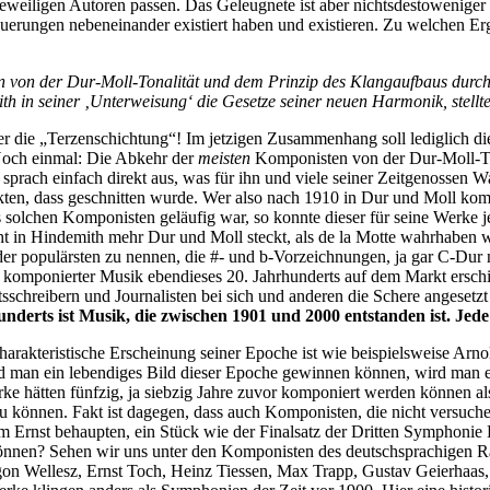
r jeweiligen Autoren passen. Das Geleugnete ist aber nichtsdestoweniger
euerungen nebeneinander existiert haben und existieren. Zu welchen Er
en von der Dur-Moll-Tonalität und dem Prinzip des Klangaufbaus dur
ith in seiner ‚Unterweisung‘ die Gesetze seiner neuen Harmonik, stel
ber die „Terzenschichtung“! Im jetzigen Zusammenhang soll lediglich 
 Noch einmal: Die Abkehr der
meisten
Komponisten von der Dur-Moll-Tona
 sprach einfach direkt aus, was für ihn und viele seiner Zeitgenossen 
kten, dass geschnitten wurde. Wer also nach 1910 in Dur und Moll kom
olchen Komponisten geläufig war, so konnte dieser für seine Werke j
cht in Hindemith mehr Dur und Moll steckt, als de la Motte wahrhaben 
der populärsten zu nennen, die #- und b-Vorzeichnungen, ja gar C-Dur
komponierter Musik ebendieses 20. Jahrhunderts auf dem Markt erschie
schreibern und Journalisten bei sich und anderen die Schere angesetzt
nderts ist Musik, die zwischen 1901 und 2000 entstanden ist. Jede a
arakteristische Erscheinung seiner Epoche ist wie beispielsweise Arn
 wird man ein lebendiges Bild dieser Epoche gewinnen können, wird ma
 hätten fünfzig, ja siebzig Jahre zuvor komponiert werden können als 
zu können. Fakt ist dagegen, dass auch Komponisten, die nicht versuc
 Ernst behaupten, ein Stück wie der Finalsatz der Dritten Symphonie 
nnen? Sehen wir uns unter den Komponisten des deutschsprachigen Ra
gon Wellesz, Ernst Toch, Heinz Tiessen, Max Trapp, Gustav Geierhaas