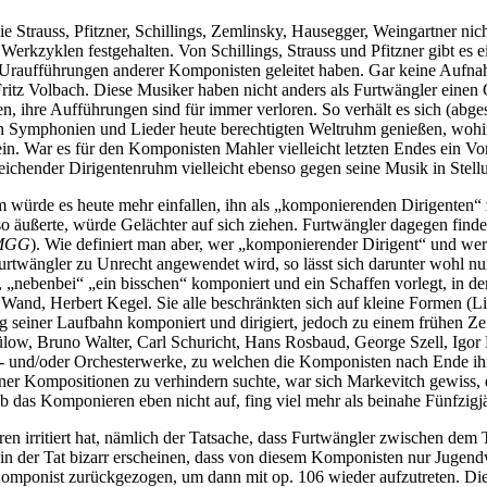
Strauss, Pfitzner, Schillings, Zemlinsky, Hausegger, Weingartner nicht
kzyklen festgehalten. Von Schillings, Strauss und Pfitzner gibt es 
e Uraufführungen anderer Komponisten geleitet haben. Gar keine Aufna
itz Volbach. Diese Musiker haben nicht anders als Furtwängler einen G
en, ihre Aufführungen sind für immer verloren. So verhält es sich (ab
en Symphonien und Lieder heute berechtigten Weltruhm genießen, wohi
 War es für den Komponisten Mahler vielleicht letzten Endes ein Vorte
reichender Dirigentenruhm vielleicht ebenso gegen seine Musik in Stell
ürde es heute mehr einfallen, ihn als „komponierenden Dirigenten“ z
o äußerte, würde Gelächter auf sich ziehen. Furtwängler dagegen findet
MGG
). Wie definiert man aber, wer „komponierender Dirigent“ und w
urtwängler zu Unrecht angewendet wird, so lässt sich darunter wohl nu
ch“, „nebenbei“ „ein bisschen“ komponiert und ein Schaffen vorlegt, i
nd, Herbert Kegel. Sie alle beschränkten sich auf kleine Formen (Li
g seiner Laufbahn komponiert und dirigiert, jedoch zu einem frühen Z
ow, Bruno Walter, Carl Schuricht, Hans Rosbaud, George Szell, Igor M
- und/oder Orchesterwerke, zu welchen die Komponisten nach Ende ih
er Kompositionen zu verhindern suchte, war sich Markevitch gewiss, d
b das Komponieren eben nicht auf, fing viel mehr als beinahe Fünfzigjäh
ren irritiert hat, nämlich der Tatsache, dass Furtwängler zwischen d
n der Tat bizarr erscheinen, dass von diesem Komponisten nur Jugendwer
mponist zurückgezogen, um dann mit op. 106 wieder aufzutreten. Dies 