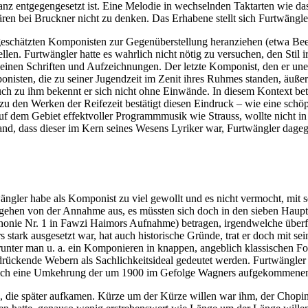
anz entgegengesetzt ist. Eine Melodie in wechselnden Taktarten wie 
n bei Bruckner nicht zu denken. Das Erhabene stellt sich Furtwängler 
schätzten Komponisten zur Gegenüberstellung heranziehen (etwa Beeth
len. Furtwängler hatte es wahrlich nicht nötig zu versuchen, den Stil i
 seinen Schriften und Aufzeichnungen. Der letzte Komponist, den er un
isten, die zu seiner Jugendzeit im Zenit ihres Ruhmes standen, äußert e
auch zu ihm bekennt er sich nicht ohne Einwände. In diesem Kontext be
den Werken der Reifezeit bestätigt diesen Eindruck – wie eine schöpfer
f dem Gebiet effektvoller Programmmusik wie Strauss, wollte nicht in 
and, dass dieser im Kern seines Wesens Lyriker war, Furtwängler dageg
rtwängler habe als Komponist zu viel gewollt und es nicht vermocht, mit
 gehen von der Annahme aus, es müssten sich doch in den sieben Haup
phonie Nr. 1 in Fawzi Haimors Aufnahme) betragen, irgendwelche über
ark ausgesetzt war, hat auch historische Gründe, trat er doch mit se
runter man u. a. ein Komponieren in knappen, angeblich klassischen F
drückende Webern als Sachlichkeitsideal gedeutet werden. Furtwängler s
ztlich eine Umkehrung der um 1900 im Gefolge Wagners aufgekommenen 
 die später aufkamen. Kürze um der Kürze willen war ihm, der Chopin 