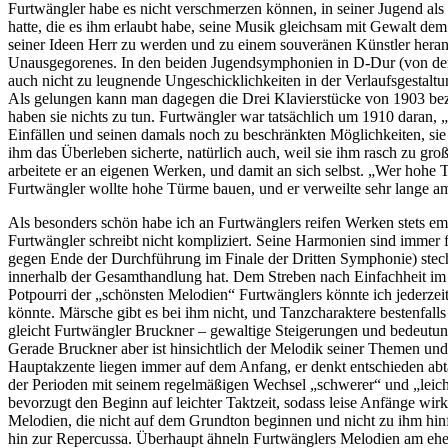
Furtwängler habe es nicht verschmerzen können, in seiner Jugend als
hatte, die es ihm erlaubt habe, seine Musik gleichsam mit Gewalt de
seiner Ideen Herr zu werden und zu einem souveränen Künstler heranz
Unausgegorenes. In den beiden Jugendsymphonien in D-Dur (von der n
auch nicht zu leugnende Ungeschicklichkeiten in der Verlaufsgestalt
Als gelungen kann man dagegen die Drei Klavierstücke von 1903 bezei
haben sie nichts zu tun. Furtwängler war tatsächlich um 1910 daran,
Einfällen und seinen damals noch zu beschränkten Möglichkeiten, sie a
ihm das Überleben sicherte, natürlich auch, weil sie ihm rasch zu g
arbeitete er an eigenen Werken, und damit an sich selbst. „Wer hohe
Furtwängler wollte hohe Türme bauen, und er verweilte sehr lange a
Als besonders schön habe ich an Furtwänglers reifen Werken stets empf
Furtwängler schreibt nicht kompliziert. Seine Harmonien sind immer
gegen Ende der Durchführung im Finale der Dritten Symphonie) stech
innerhalb der Gesamthandlung hat. Dem Streben nach Einfachheit im 
Potpourri der „schönsten Melodien“ Furtwänglers könnte ich jederzeit 
könnte. Märsche gibt es bei ihm nicht, und Tanzcharaktere bestenfalls 
gleicht Furtwängler Bruckner – gewaltige Steigerungen und bedeutung
Gerade Bruckner aber ist hinsichtlich der Melodik seiner Themen und
Hauptakzente liegen immer auf dem Anfang, er denkt entschieden a
der Perioden mit seinem regelmäßigen Wechsel „schwerer“ und „leich
bevorzugt den Beginn auf leichter Taktzeit, sodass leise Anfänge wir
Melodien, die nicht auf dem Grundton beginnen und nicht zu ihm hinfü
hin zur Repercussa. Überhaupt ähneln Furtwänglers Melodien am eheste