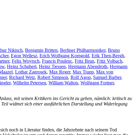
thur Nikisch
,
Benjamin Britten
,
Berliner Philharmoniker
,
Bruno
cher
,
Egon Wellesz
,
Erich Wolfgang Korngold
,
Erik Then-Bergh
,
rtner
,
Felix Woyrsch
,
Francis Poulenc
,
Fritz Brun
,
Fritz Volbach
,
ow
,
Heinz Schubert
,
Heinz Tiessen
,
Hermann Abendroth
,
Hermann
Maazel
,
Lothar Zagrosek
,
Max Reger
,
Max Trapp
,
Max von
gner
,
Richard Wetz
,
Robert Simpson
,
Rolf Agop
,
Samuel Barber
,
ngler
,
Wilhelm Petersen
,
William Walton
,
Wolfgang Fortner
,
ass, mit seinen Kritikern ins Gericht zu gehen, nämlich: kritisch zu
 Teil widmet sich einer ausführlichen Darstellung und Widerlegung
ich noch in Literatur finden, die Jahrzehnte nach seinem Tod