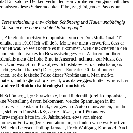
 da! Ein solches Denken verhindert von vornherein ein ganzheitliches
gebnissen dieses Scherendenken führt, zeigt folgender Passus aus
ch Terzenschichtung entwickelten Schönberg und Hauer unabhängig
lte Messiaen eine neue modale Ordnung auf.“
die „Abkehr der meisten Komponisten von der Dur-Moll-Tonalität“
lität um 1910! Ich will de la Motte gar nicht vorwerfen, dass er
Wahrheit war. So weit konnte es nur kommen, weil die Scheren in den
ponierte, den gab es im Bewusstsein gewisser Autoren und ihrer
edenfalls nicht die hohe Ehre in Anspruch nehmen, zur Musik des
will. Und was ist mit Prokofjew, Schostakowitsch, Chatschaturjan,
 nicht gescheut haben?) Dass gegen Ende des 20. Jahrhunderts
nen, ist die logische Folge dieser Verdrängung. Man merkte
 hatten, und fragte völlig zurecht, was da weggeschnitten wurde. Der
ndere Definition ist ideologisch motiviert.
old Schönberg, Igor Strawinsky, Paul Hindemith (drei Komponisten,
n eine Vorstellung davon bekommen, welche Spannungen in ihr
das, was sie ist: ein Trick, den gewisse Autoren anwenden, um ihr
hen, sich vom Dur-Moll-System zu lösen, um 1950 anders
Furtwänglers hätte im 19. Jahrhundert, etwa von einem
umes in Furtwänglers Generation um, so finden wir etwa Ernst von
, Wilhelm Petersen, Philipp Jarnach, Erich Wolfgang Korngold. Auch