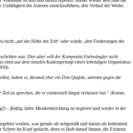
r Vokabular ist arm und darum repetitiv. Immer wieder liest man die
f die Unfähigkeit der Autoren zurückzuführen, den Verlauf der Werke
ken) nicht „auf der Höhe der Zeit“ oder würde „den Forderungen der
schritten war. Dies aber will der Komponist Furtwängler nicht
was einst aus dem tonalen Kadenzprinzip einen lebendigen Organismus
1950)
elbst, indem er, diesmal eher ein Don Quijote, anrennt gegen die
eit zu sprechen, die er existenziell längst verlassen hat.“
(Kurier,
g!]
– fünfzig Jahre Musikentwicklung zu negieren und wieder in der
gegeben werden, was gerade als zeitgemäß und darum als bedeutend
er Schere im Kopf gedacht, denn es läuft darauf hinaus, die Existenz