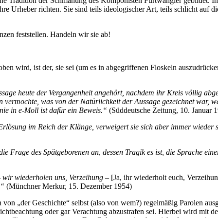
 eine Tradition der Schmähung des Komponisten Furtwängler gebildet. Ih
ihre Urheber richten. Sie sind teils ideologischer Art, teils schlicht au
nzen feststellen. Handeln wir sie ab!
oben wird, ist der, sie sei (um es in abgegriffenen Floskeln auszudrüc
sage heute der Vergangenheit angehört, nachdem ihr Kreis völlig abge
n vermochte, was von der Natürlichkeit der Aussage gezeichnet war, 
nie in e-Moll ist dafür ein Beweis.“
(Süddeutsche Zeitung, 10. Januar 
Erlösung im Reich der Klänge, verweigert sie sich aber immer wieder s
ie Frage des Spätgeborenen an, dessen Tragik es ist, die Sprache einer Z
 wir wiederholen uns, Verzeihung –
[Ja, ihr wiederholt euch, Verzeihun
.“
(Münchner Merkur, 15. Dezember 1954)
von „der Geschichte“ selbst (also von wem?) regelmäßig Parolen aus
 Nichtbeachtung oder gar Verachtung abzustrafen sei. Hierbei wird mit d