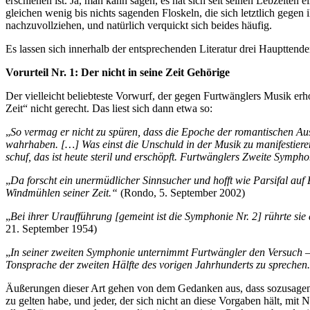
erschienen ist. Ja, man kann sagen, es hat sich seit seinen Lebzeiten
gleichen wenig bis nichts sagenden Floskeln, die sich letztlich gegen 
nachzuvollziehen, und natürlich verquickt sich beides häufig.
Es lassen sich innerhalb der entsprechenden Literatur drei Haupttende
Vorurteil Nr. 1: Der nicht in seine Zeit Gehörige
Der vielleicht beliebteste Vorwurf, der gegen Furtwänglers Musik erh
Zeit“ nicht gerecht. Das liest sich dann etwa so:
„
So vermag er nicht zu spüren, dass die Epoche der romantischen Aus
wahrhaben. […] Was einst die Unschuld in der Musik zu manifestiere
schuf, das ist heute steril und erschöpft. Furtwänglers Zweite Sympho
„
Da forscht ein unermüdlicher Sinnsucher und hofft wie Parsifal auf 
Windmühlen seiner Zeit.“
(Rondo, 5. September 2002)
„
Bei ihrer Uraufführung [gemeint ist die Symphonie Nr. 2] rührte sie d
21. September 1954)
„
In seiner zweiten Symphonie unternimmt Furtwängler den Versuch –
Tonsprache der zweiten Hälfte des vorigen Jahrhunderts zu sprechen
Äußerungen dieser Art gehen von dem Gedanken aus, dass sozusagen 
zu gelten habe, und jeder, der sich nicht an diese Vorgaben hält, mit