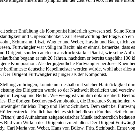
ke klingen anders als Symphonien der Zeit vor 1900. Hier eine histori
keit seiner Entfaltung als Komponist hinderlich gewesen sei. Seine Kom
genständigkeit und Unpersönlichkeit. Zur Beantwortung der Frage, ob ei
sohn, Schumann, Liszt, Wagner und Weber, Haydn und Bach, nicht zu v
esen. Furtwängler war völlig im Recht, als er einmal bemerkte, dass es
 und Dirigent, sondern auch ein ausdrucksstarker Pianist, wie seine A
enlaufbahn begann er mit 20 Jahren, nachdem er bereits ungefähr 100 k
eigene Komposition. Als der jugendliche Furtwängler bei Josef Rheinbe
 der berühmteste deutsche Kapellmeister werden würde, wohl aber alles 
 Der Dirigent Furtwängler ist jünger als der Komponist.
ellung zu bringen, konnte nur deshalb mit solcher Hartnäckigkeit dur
 Leistung des Dirigenten wurde so der Nachwelt überliefert und versc
ger in Leipzig und Berlin. Wie wenig ist von ihm dokumentiert! Beetho
t alles: Die übrigen Beethoven-Symphonien, die Bruckner-Symphonien, v
r Furtwängler für Max Trapp und Heinz Schubert. Dem steht bei Furtwä
ler erstreckt. Freilich handelt es sich bei diesem Fundus letztlich u
d
Tristan
) und Aufnahmen zeitgenössischer Musik (schmerzlich bedauer
 Bild vom Wirken des Dirigenten zu erhalten. Der Dirigent Furtwängler
y, Carl Maria von Weber, Hans von Bülow, Fritz Steinbach, Ernst von S