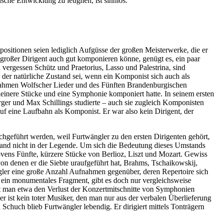
sche Entwicklung zu leugnen, ist sinnlos.
positionen seien lediglich Aufgüsse der großen Meisterwerke, die er
n großer Dirigent auch gut komponieren könne, genügt es, ein paar
ergessen Schütz und Praetorius, Lasso und Palestrina, sind
 der natürliche Zustand sei, wenn ein Komponist sich auch als
ufnahmen Wolfscher Lieder und des Fünften Brandenburgischen
leinere Stücke und eine Symphonie komponiert hatte. In seinem ersten
rger und Max Schillings studierte – auch sie zugleich Komponisten
auf eine Laufbahn als Komponist. Er war also kein Dirigent, der
chgeführt werden, weil Furtwängler zu den ersten Dirigenten gehört,
hwand nicht in der Legende. Um sich die Bedeutung dieses Umstands
vens Fünfte, kürzere Stücke von Berlioz, Liszt und Mozart. Gewiss
on denen er die Siebte uraufgeführt hat, Brahms, Tschaikowskij,
ngler eine große Anzahl Aufnahmen gegenüber, deren Repertoire sich
m ein monumentales Fragment, gibt es doch nur vergleichsweise
t man etwa den Verlust der Konzertmitschnitte von Symphonien
 ist kein toter Musiker, den man nur aus der verbalen Überlieferung
chuch blieb Furtwängler lebendig. Er dirigiert mittels Tonträgern