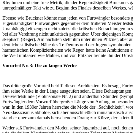
Rhythmen und eine freie Metrik, die der Regelmäßigkeit Bruckners g
unregelmäßiger Takt wie zu Beginn des Finales desselben Werkes, wäre
Ebenso wie Bruckner könnte man jeden von Furtwängler besonders ge
Eigenständigkeit Furtwänglers gegenüber dem früheren Meister feststel
Unabhängigkeit zeugen nicht zuletzt die kritischen Betrachtungen in
bei aller Verehrung nicht unkritisch gegenüber. Über diejenigen Kompon
skeptisch (Reger). Am nächsten steht ihm unter ihnen Pfitzner, aber 
deutliche stilistische Nähe des Te Deums und der Jugendsymphonien zu 
harmonischen Kompliziertheiten wie Reger, hatte keine Ambitionen au
die Welt umfassen wie Mahler, und von Pfitzner trennte ihn der Umst
Vorurteil Nr. 3: Die zu langen Werke
Das dritte große Vorurteil betrifft diesen Architekten. Es besagt, Fu
ihm seine Werke in der Länge ausgeufert seien. Diese Behauptungen
Dreiviertelstunde (Violinsonate Nr. 2) und anderthalb Stunden (Sym
Furtwängler dem Vorwurf übergroßer Länge von Anfang an besonders st
war. In den 1930er Jahren herrschte die Mode der „Sachlichkeit“, wo
Neoklassizismus abholde, sich aber ausschließlich miniaturistisch aus
stand er quer zum damals herrschenden Drang zur Kürze, der ja let
Weder saß Furtwängler den Moden seiner Jugendzeit auf, noch denen,