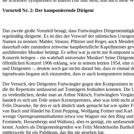
sie schrieben Symphonien in klarem Dur und Moll, und auch diese Wer
Vorurteil Nr. 2: Der komponierende Dirigent
Das zweite große Vorurteil besagt, dass Furtwänglers Dirigententätig
regelmäßig dirigierte. Es ist dies der Vorwurf der stilistischen Unei
Namen zu nennen: Mahler, Strauss, Pfitzner und Reger, auch Mendels
dauerhaft oder zumindest zeitweise hauptberufliche Kapellmeister gew
ausführender Musiker betätigt. Er selbst war ja nicht nur Komponist
Konzerts belegen – ein wahrhaft universaler Musiker! Seine Dirigent
öffentlichen Konzert 1906 erklang, wie in seinem letzten 1954, eine 
und Dirigenten –, deutete noch gar nichts darauf hin, dass er einmal
irgendwann begann sich einzureden, dass er auch komponieren müsse.
Der Versuch, den Dirigenten Furtwängler gegen den Komponisten in St
die ihr Repertoire umfassend auf Tonträgern festhalten konnten. Die
zu verdeutlichen, denke man an Arthur Nikisch, Furtwänglers Vorgän
handelt es sich um Teile seines Kernrepertoires, aber was fehlt nich
Felix Draeseke, für den er sich ähnlich stark gemacht hat wie späte
von Bach und Händel bis Ernst Pepping, Wolfgang Fortner und Karl Höl
wenige Operngesamtaufnahmen (etwa von Wagner nur den
Ring
un
Frommels, Hessenbergs und Waltons), aber es genügt, ein umfassendes
kennt. Anders als Dirigentenlegenden wie Felix Mendelssohn Barthold
mittlerweile für ein Publikum, das ihn nie gesehen hat.