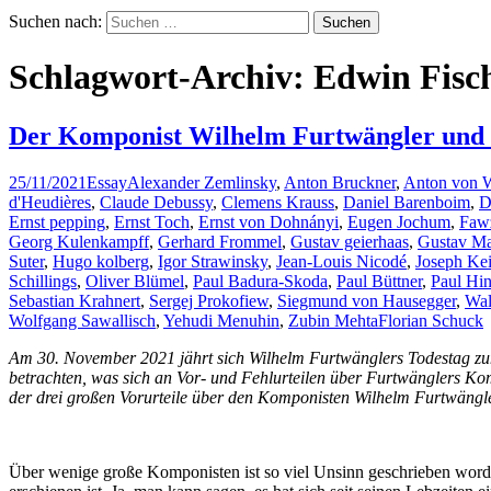
Suchen nach:
Schlagwort-Archiv: Edwin Fisc
Der Komponist Wilhelm Furtwängler und s
25/11/2021
Essay
Alexander Zemlinsky
,
Anton Bruckner
,
Anton von 
d'Heudières
,
Claude Debussy
,
Clemens Krauss
,
Daniel Barenboim
,
D
Ernst pepping
,
Ernst Toch
,
Ernst von Dohnányi
,
Eugen Jochum
,
Faw
Georg Kulenkampff
,
Gerhard Frommel
,
Gustav geierhaas
,
Gustav Ma
Suter
,
Hugo kolberg
,
Igor Strawinsky
,
Jean-Louis Nicodé
,
Joseph Kei
Schillings
,
Oliver Blümel
,
Paul Badura-Skoda
,
Paul Büttner
,
Paul Hi
Sebastian Krahnert
,
Sergej Prokofiew
,
Siegmund von Hausegger
,
Wal
Wolfgang Sawallisch
,
Yehudi Menuhin
,
Zubin Mehta
Florian Schuck
Am 30. November 2021 jährt sich Wilhelm Furtwänglers Todestag zum 6
betrachten, was sich an Vor- und Fehlurteilen über Furtwänglers Kom
der drei großen Vorurteile über den Komponisten Wilhelm Furtwängle
Über wenige große Komponisten ist so viel Unsinn geschrieben worden