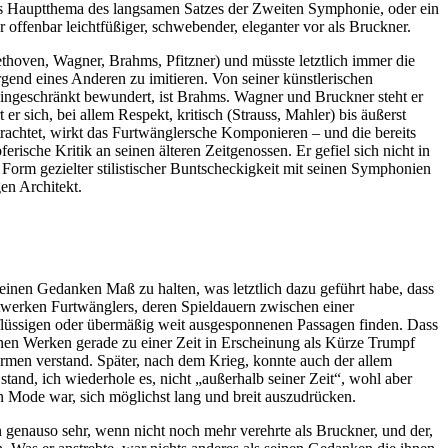
das Hauptthema des langsamen Satzes der Zweiten Symphonie, oder ein
offenbar leichtfüßiger, schwebender, eleganter vor als Bruckner.
oven, Wagner, Brahms, Pfitzner) und müsste letztlich immer die
rgend eines Anderen zu imitieren. Von seiner künstlerischen
eingeschränkt bewundert, ist Brahms. Wagner und Bruckner steht er
r sich, bei allem Respekt, kritisch (Strauss, Mahler) bis äußerst
trachtet, wirkt das Furtwänglersche Komponieren – und die bereits
ische Kritik an seinen älteren Zeitgenossen. Er gefiel sich nicht in
Form gezielter stilistischer Buntscheckigkeit mit seinen Symphonien
en Architekt.
 seinen Gedanken Maß zu halten, was letztlich dazu geführt habe, dass
twerken Furtwänglers, deren Spieldauern zwischen einer
flüssigen oder übermäßig weit ausgesponnenen Passagen finden. Dass
inen Werken gerade zu einer Zeit in Erscheinung als Kürze Trumpf
ormen verstand. Später, nach dem Krieg, konnte auch der allem
tand, ich wiederhole es, nicht „außerhalb seiner Zeit“, wohl aber
Mode war, sich möglichst lang und breit auszudrücken.
genauso sehr, wenn nicht noch mehr verehrte als Bruckner, und der,