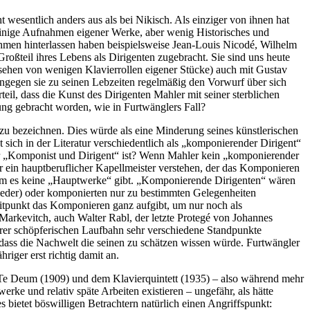
 wesentlich anders aus als bei Nikisch. Als einziger von ihnen hat
einige Aufnahmen eigener Werke, aber wenig Historisches und
hmen hinterlassen haben beispielsweise Jean-Louis Nicodé, Wilhelm
roßteil ihres Lebens als Dirigenten zugebracht. Sie sind uns heute
gesehen von wenigen Klavierrollen eigener Stücke) auch mit Gustav
ngegen sie zu seinen Lebzeiten regelmäßig den Vorwurf über sich
il, dass die Kunst des Dirigenten Mahler mit seiner sterblichen
ung gebracht worden, wie in Furtwänglers Fall?
u bezeichnen. Dies würde als eine Minderung seines künstlerischen
 sich in der Literatur verschiedentlich als „komponierender Dirigent“
er „Komponist und Dirigent“ ist? Wenn Mahler kein „komponierender
r ein hauptberuflicher Kapellmeister verstehen, der das Komponieren
n dem es keine „Hauptwerke“ gibt. „Komponierende Dirigenten“ wären
eder) oder komponierten nur zu bestimmten Gelegenheiten
eitpunkt das Komponieren ganz aufgibt, um nur noch als
arkevitch, auch Walter Rabl, der letzte Protegé von Johannes
rer schöpferischen Laufbahn sehr verschiedene Standpunkte
ass die Nachwelt die seinen zu schätzen wissen würde. Furtwängler
riger erst richtig damit an.
em Te Deum (1909) und dem Klavierquintett (1935) – also während mehr
ke und relativ späte Arbeiten existieren – ungefähr, als hätte
bietet böswilligen Betrachtern natürlich einen Angriffspunkt: