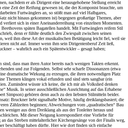
en, nachdem er als Dirigent eine herausgehobene Stellung erreicht
h eine Zeit der Reifung gewesen ist, die der Komponist brauchte, um
arbeiten Furtwänglers an, so stößt man auf viel Halbgares,
 Satz nicht hinaus gekommen ist) begegnen großartige Themen, aber
d verliert sich in einer Aneinanderreihung von einzelnen Momenten.
Beethovens späten Bagatellen handelt. Mit Furtwänglers reifem Stil
chrieb, denn er fühlte deutlich den Zwiespalt zwischen seinen
 weil ihm diese Art der musikalischen Betätigung leicht fiel, weil sie
eren nicht auf. Immer wenn ihm sein Dirigentenberuf Zeit ließ,
uckner – wahrlich auch ein Spätentwickler – gesagt haben;
en sind, dass man ihren Autor bereits nach wenigen Takten erkennt.
ehenden und zur Folgenden. Selbst sehr scharfe Dissonanzen (etwa
ine dramatische Wirkung zu erzeugen, die ihren notwendigen Platz
ne Themen klingen vokal erfunden und sind stets sangbar (ein
ien. Zumindest wüsste ich keine, die ich mir als Volkslied denken
liche“ Musik. In seiner ausschließlichen Ausrichtung auf das Erhabene
rt Simpson) gehören denn auch zu den liebsten Stilmitteln beider.
z: Bruckner liebt signalhafte Motive, häufig dreiklangsbasiert; die
hweren Zählzeiten beginnen; Abweichungen vom „quadratischen“ Bau
en weniger aus dem Dreiklang als aus der Tonleiter heraus und
schleichen. Mit dieser Neigung korrespondiert eine Vorliebe für
 an das Streben mittelalterlicher Kirchengesänge von der Finalis weg,
 beschäftigt haben dürfte. Hier wie dort finden sich einfache