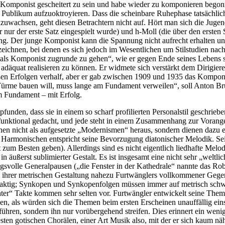
 Komponist gescheitert zu sein und habe wieder zu komponieren begonn
m Publikum aufzuoktroyieren. Dass die scheinbare Ruhephase tatsächlic
uwachsen, geht diesen Betrachtern nicht auf. Hört man sich die Jugend
ur der erste Satz eingespielt wurde) und h-Moll (die über den ersten
ung. Der junge Komponist kann die Spannung nicht aufrecht erhalten un
chnen, bei denen es sich jedoch im Wesentlichen um Stilstudien nach 
 „als Komponist zugrunde zu gehen“, wie er gegen Ende seines Lebens s
däquat realisieren zu können. Er widmete sich verstärkt dem Dirigieren,
roßen Erfolgen verhalf, aber er gab zwischen 1909 und 1935 das Komponi
 Türme bauen will, muss lange am Fundament verweilen“, soll Anton Br
m Fundament – mit Erfolg.
unden, dass sie in einem so scharf profilierten Personalstil geschrieb
 funktional gedacht, und jede steht in einem Zusammenhang zur Vorang
en nicht als aufgesetzte „Modernismen“ heraus, sondern dienen dazu e
Harmonischen entspricht seine Bevorzugung diatonischer Melodik. Sei
zum Besten geben). Allerdings sind es nicht eigentlich liedhafte Melod
in äußerst sublimierter Gestalt. Es ist insgesamt eine nicht sehr „welt
svolle Generalpausen („die Fenster in der Kathedrale“ nannte das Robe
 ihrer metrischen Gestaltung nahezu Furtwänglers vollkommener Gegensat
btaktig; Synkopen und Synkopenfolgen müssen immer auf metrisch sc
ter“ Takte kommen sehr selten vor. Furtwängler entwickelt seine Them
ken, als würden sich die Themen beim ersten Erscheinen unauffällig ein
hren, sondern ihn nur vorübergehend streifen. Dies erinnert ein wenig
n gotischen Chorälen, einer Art Musik also, mit der er sich kaum näher