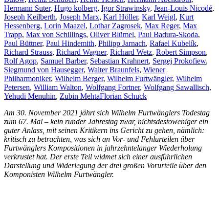
Hermann Suter
,
Hugo kolberg
,
Igor Strawinsky
,
Jean-Louis Nicodé
,
Joseph Keilberth
,
Joseph Marx
,
Karl Höller
,
Karl Weigl
,
Kurt
Hessenberg
,
Lorin Maazel
,
Lothar Zagrosek
,
Max Reger
,
Max
Trapp
,
Max von Schillings
,
Oliver Blümel
,
Paul Badura-Skoda
,
Paul Büttner
,
Paul Hindemith
,
Philipp Jarnach
,
Rafael Kubelík
,
Richard Strauss
,
Richard Wagner
,
Richard Wetz
,
Robert Simpson
,
Rolf Agop
,
Samuel Barber
,
Sebastian Krahnert
,
Sergej Prokofiew
,
Siegmund von Hausegger
,
Walter Braunfels
,
Wiener
Philharmoniker
,
Wilhelm Berger
,
Wilhelm Furtwängler
,
Wilhelm
Petersen
,
William Walton
,
Wolfgang Fortner
,
Wolfgang Sawallisch
,
Yehudi Menuhin
,
Zubin Mehta
Florian Schuck
Am 30. November 2021 jährt sich Wilhelm Furtwänglers Todestag
zum 67. Mal – kein runder Jahrestag zwar, nichtsdestoweniger ein
guter Anlass, mit seinen Kritikern ins Gericht zu gehen, nämlich:
kritisch zu betrachten, was sich an Vor- und Fehlurteilen über
Furtwänglers Kompositionen in jahrzehntelanger Wiederholung
verkrustet hat. Der erste Teil widmet sich einer ausführlichen
Darstellung und Widerlegung der drei großen Vorurteile über den
Komponisten Wilhelm Furtwängler.