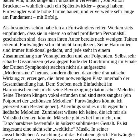
bauen will, muss lange am Fundament verweilen“, soll Anton
Bruckner – wahrlich auch ein Spätentwickler – gesagt haben;
Furtwängler wollte hohe Türme bauen, und er verweilte sehr lange
am Fundament – mit Erfolg.
Als besonders schön habe ich an Furtwänglers reifen Werken stets
empfunden, dass sie in einem so scharf profilierten Personalstil
geschrieben sind, dass man ihren Autor bereits nach wenigen Takten
erkennt. Furtwängler schreibt nicht kompliziert. Seine Harmonien
sind immer funktional gedacht, und jede steht in einem
Zusammenhang zur Vorangehenden und zur Folgenden. Selbst sehr
scharfe Dissonanzen (etwa gegen Ende der Durchführung im Finale
der Dritten Symphonie) stechen nicht als aufgesetzte
„Modernismen“ heraus, sondern dienen dazu eine dramatische
Wirkung zu erzeugen, die ihren notwendigen Platz innerhalb der
Gesamthandlung hat. Dem Streben nach Einfachheit im
Harmonischen entspricht seine Bevorzugung diatonischer Melodik.
Seine Themen klingen vokal erfunden und sind stets sangbar (ein
Potpourri der „schönsten Melodien“ Furtwänglers könnte ich
jederzeit zum Besten geben). Allerdings sind es nicht eigentlich
liedhafte Melodien. Zumindest wüsste ich keine, die ich mir als
Volkslied denken könnte. Märsche gibt es bei ihm nicht, und
Tanzcharaktere bestenfalls in äußerst sublimierter Gestalt. Es ist
insgesamt eine nicht sehr „weltliche“ Musik. In seiner
ausschließlichen Ausrichtung auf das Erhabene gleicht Furtwängler