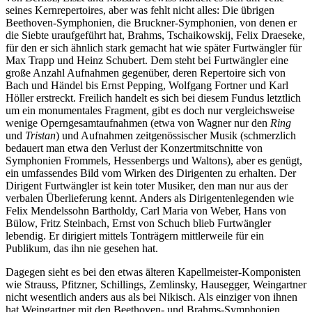
seines Kernrepertoires, aber was fehlt nicht alles: Die übrigen
Beethoven-Symphonien, die Bruckner-Symphonien, von denen er
die Siebte uraufgeführt hat, Brahms, Tschaikowskij, Felix Draeseke,
für den er sich ähnlich stark gemacht hat wie später Furtwängler für
Max Trapp und Heinz Schubert. Dem steht bei Furtwängler eine
große Anzahl Aufnahmen gegenüber, deren Repertoire sich von
Bach und Händel bis Ernst Pepping, Wolfgang Fortner und Karl
Höller erstreckt. Freilich handelt es sich bei diesem Fundus letztlich
um ein monumentales Fragment, gibt es doch nur vergleichsweise
wenige Operngesamtaufnahmen (etwa von Wagner nur den
Ring
und
Tristan
) und Aufnahmen zeitgenössischer Musik (schmerzlich
bedauert man etwa den Verlust der Konzertmitschnitte von
Symphonien Frommels, Hessenbergs und Waltons), aber es genügt,
ein umfassendes Bild vom Wirken des Dirigenten zu erhalten. Der
Dirigent Furtwängler ist kein toter Musiker, den man nur aus der
verbalen Überlieferung kennt. Anders als Dirigentenlegenden wie
Felix Mendelssohn Bartholdy, Carl Maria von Weber, Hans von
Bülow, Fritz Steinbach, Ernst von Schuch blieb Furtwängler
lebendig. Er dirigiert mittels Tonträgern mittlerweile für ein
Publikum, das ihn nie gesehen hat.
Dagegen sieht es bei den etwas älteren Kapellmeister-Komponisten
wie Strauss, Pfitzner, Schillings, Zemlinsky, Hausegger, Weingartner
nicht wesentlich anders aus als bei Nikisch. Als einziger von ihnen
hat Weingartner mit den Beethoven- und Brahms-Symphonien