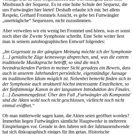
Missbrauch der Sequenz. Es ist eine hohe Schule der Sequenz, die
uns Furtwängler hier bietet! Deshalb erlaube ich mir, bei allem
Respekt, Gerhard Frommels Ansicht, es gebe bei Furtwängler
„unerträgliche“ Sequenzen, nicht zuzustimmen.
Aber verweilen wir ein wenig bei Frommel und hören, was er sonst
noch über die Zweite Symphonie schreibt. Eine Seite weiter liest
man in seinem autobiographischen Entwurf folgendes:
„
Im Gegensatz zu der gängigen Meinung möchte ich der Symphonie
[…] genialische Züge keineswegs absprechen, und, was die extrem
traditionelle Musiksprache betrifft, so sind die mich
beeindruckenden Partien in meiner Sicht geradezu ein Beweis, dass
auch in unserem Jahrhundert persönliche, eigenständige Aussage
im traditionellen Idiom möglich ist. Nebenbei bemerkt finden sich in
der Symphonie auch strukturell höchst interessante Einzelheiten, so
der fünfstimmige Kanon in der langsamen Introduktion des Finales.
[…] Zusammengefasst: Über den Fall ‚Furtwängler als Komponist‘
sind die Akten wohl noch nicht geschlossen, vielleicht noch nicht
einmal eröffnet.“
Ob man mittlerweile sagen kann, die Akten seien geöffnet worden?
Immerhin liegen Furtwänglers sämtliche Hauptwerke in mehreren
Einspielungen vor. Gerade in den Jahren seit der Jahrtausendwende
hat sich diskographisch einiges für ihn getan. Historische