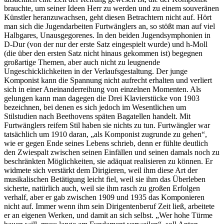
brauchte, um seiner Ideen Herr zu werden und zu einem souveränen
Künstler heranzuwachsen, geht diesen Betrachtern nicht auf. Hört
man sich die Jugendarbeiten Furtwänglers an, so stößt man auf viel
Halbgares, Unausgegorenes. In den beiden Jugendsymphonien in
D-Dur (von der nur der erste Satz eingespielt wurde) und h-Moll
(die über den ersten Satz nicht hinaus gekommen ist) begegnen
großartige Themen, aber auch nicht zu leugnende
Ungeschicklichkeiten in der Verlaufsgestaltung. Der junge
Komponist kann die Spannung nicht aufrecht erhalten und verliert
sich in einer Aneinanderreihung von einzelnen Momenten. Als
gelungen kann man dagegen die Drei Klavierstücke von 1903
bezeichnen, bei denen es sich jedoch im Wesentlichen um
Stilstudien nach Beethovens späten Bagatellen handelt. Mit
Furtwänglers reifem Stil haben sie nichts zu tun. Furtwängler war
tatsächlich um 1910 daran, „als Komponist zugrunde zu gehen“,
wie er gegen Ende seines Lebens schrieb, denn er fühlte deutlich
den Zwiespalt zwischen seinen Einfällen und seinen damals noch zu
beschränkten Möglichkeiten, sie adäquat realisieren zu können. Er
widmete sich verstärkt dem Dirigieren, weil ihm diese Art der
musikalischen Betätigung leicht fiel, weil sie ihm das Überleben
sicherte, natürlich auch, weil sie ihm rasch zu großen Erfolgen
verhalf, aber er gab zwischen 1909 und 1935 das Komponieren
nicht auf. Immer wenn ihm sein Dirigentenberuf Zeit ließ, arbeitete
er an eigenen Werken, und damit an sich selbst. „Wer hohe Türme