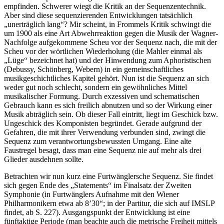
empfinden. Schwerer wiegt die Kritik an der Sequenzentechnik.
Aber sind diese sequenzierenden Entwicklungen tatsächlich
„unerträglich lang“? Mir scheint, in Frommels Kritik schwingt die
um 1900 als eine Art Abwehrreaktion gegen die Musik der Wagner-
Nachfolge aufgekommene Scheu vor der Sequenz nach, die mit der
Scheu vor der wörtlichen Wiederholung (die Mahler einmal als
„Lüge“ bezeichnet hat) und der Hinwendung zum Aphoristischen
(Debussy, Schönberg, Webern) in ein gemeinschaftliches
musikgeschichtliches Kapitel gehört. Nun ist die Sequenz an sich
weder gut noch schlecht, sondern ein gewöhnliches Mittel
musikalischer Formung. Durch exzessiven und schematischen
Gebrauch kann es sich freilich abnutzen und so der Wirkung einer
Musik abträglich sein. Ob dieser Fall eintritt, liegt im Geschick bzw.
Ungeschick des Komponisten begründet. Gerade aufgrund der
Gefahren, die mit ihrer Verwendung verbunden sind, zwingt die
Sequenz zum verantwortungsbewussten Umgang. Eine alte
Faustregel besagt, dass man eine Sequenz nie auf mehr als drei
Glieder ausdehnen sollte.
Betrachten wir nun kurz eine Furtwänglersche Sequenz. Sie findet
sich gegen Ende des „Statements“ im Finalsatz der Zweiten
Symphonie (in Furtwänglers Aufnahme mit den Wiener
Philharmonikern etwa ab 8’30“; in der Partitur, die sich auf IMSLP
findet, ab S. 227). Ausgangspunkt der Entwicklung ist eine
fünftaktige Periode (man beachte auch die metrische Freiheit mittels