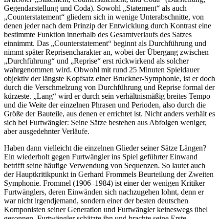
Gegendarstellung und Coda). Sowohl „Statement“ als auch
„Counterstatement“ gliedern sich in wenige Unterabschnitte, von
denen jeder nach dem Prinzip der Entwicklung durch Kontrast eine
bestimmte Funktion innerhalb des Gesamtverlaufs des Satzes
einnimmt. Das „Counterstatement“ beginnt als Durchführung und
nimmt später Reprisencharakter an, wobei der Übergang zwischen
„Durchführung“ und „Reprise“ erst rückwirkend als solcher
wahrgenommen wird. Obwohl mit rund 25 Minuten Spieldauer
objektiv der längste Kopfsatz einer Bruckner-Symphonie, ist er doch
durch die Verschmelzung von Durchführung und Reprise formal der
kürzeste. „Lang“ wird er durch sein verhältnismäßig breites Tempo
und die Weite der einzelnen Phrasen und Perioden, also durch die
Größe der Bauteile, aus denen er errichtet ist. Nicht anders verhält es
sich bei Furtwängler: Seine Sätze bestehen aus Abfolgen weniger,
aber ausgedehnter Verläufe.
Haben dann vielleicht die einzelnen Glieder seiner Sätze Längen?
Ein wiederholt gegen Furtwängler ins Spiel geführter Einwand
betrifft seine häufige Verwendung von Sequenzen. So lautet auch
der Hauptkritikpunkt in Gerhard Frommels Beurteilung der Zweiten
Symphonie. Frommel (1906–1984) ist einer der wenigen Kritiker
Furtwänglers, deren Einwänden sich nachzugehen lohnt, denn er
war nicht irgendjemand, sondern einer der besten deutschen
Komponisten seiner Generation und Furtwängler keineswegs übel
gesonnen. Furtwängler schätzte ihn und brachte seine Erste