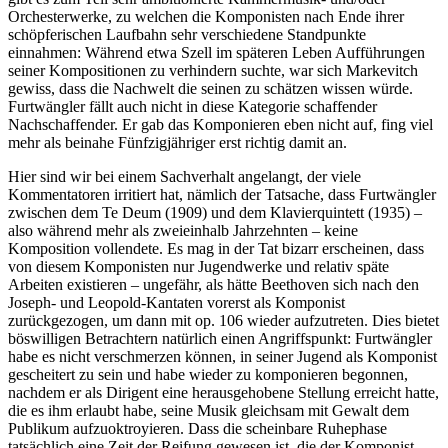
Orchesterwerke, zu welchen die Komponisten nach Ende ihrer
schöpferischen Laufbahn sehr verschiedene Standpunkte
einnahmen: Während etwa Szell im späteren Leben Aufführungen
seiner Kompositionen zu verhindern suchte, war sich Markevitch
gewiss, dass die Nachwelt die seinen zu schätzen wissen würde.
Furtwängler fällt auch nicht in diese Kategorie schaffender
Nachschaffender. Er gab das Komponieren eben nicht auf, fing viel
mehr als beinahe Fünfzigjähriger erst richtig damit an.
Hier sind wir bei einem Sachverhalt angelangt, der viele
Kommentatoren irritiert hat, nämlich der Tatsache, dass Furtwängler
zwischen dem Te Deum (1909) und dem Klavierquintett (1935) –
also während mehr als zweieinhalb Jahrzehnten – keine
Komposition vollendete. Es mag in der Tat bizarr erscheinen, dass
von diesem Komponisten nur Jugendwerke und relativ späte
Arbeiten existieren – ungefähr, als hätte Beethoven sich nach den
Joseph- und Leopold-Kantaten vorerst als Komponist
zurückgezogen, um dann mit op. 106 wieder aufzutreten. Dies bietet
böswilligen Betrachtern natürlich einen Angriffspunkt: Furtwängler
habe es nicht verschmerzen können, in seiner Jugend als Komponist
gescheitert zu sein und habe wieder zu komponieren begonnen,
nachdem er als Dirigent eine herausgehobene Stellung erreicht hatte,
die es ihm erlaubt habe, seine Musik gleichsam mit Gewalt dem
Publikum aufzuoktroyieren. Dass die scheinbare Ruhephase
tatsächlich eine Zeit der Reifung gewesen ist, die der Komponist