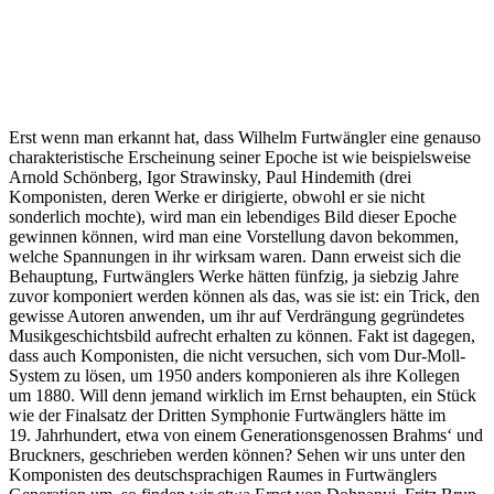
Erst wenn man erkannt hat, dass Wilhelm Furtwängler eine genauso
charakteristische Erscheinung seiner Epoche ist wie beispielsweise
Arnold Schönberg, Igor Strawinsky, Paul Hindemith (drei
Komponisten, deren Werke er dirigierte, obwohl er sie nicht
sonderlich mochte), wird man ein lebendiges Bild dieser Epoche
gewinnen können, wird man eine Vorstellung davon bekommen,
welche Spannungen in ihr wirksam waren. Dann erweist sich die
Behauptung, Furtwänglers Werke hätten fünfzig, ja siebzig Jahre
zuvor komponiert werden können als das, was sie ist: ein Trick, den
gewisse Autoren anwenden, um ihr auf Verdrängung gegründetes
Musikgeschichtsbild aufrecht erhalten zu können. Fakt ist dagegen,
dass auch Komponisten, die nicht versuchen, sich vom Dur-Moll-
System zu lösen, um 1950 anders komponieren als ihre Kollegen
um 1880. Will denn jemand wirklich im Ernst behaupten, ein Stück
wie der Finalsatz der Dritten Symphonie Furtwänglers hätte im
19. Jahrhundert, etwa von einem Generationsgenossen Brahms‘ und
Bruckners, geschrieben werden können? Sehen wir uns unter den
Komponisten des deutschsprachigen Raumes in Furtwänglers