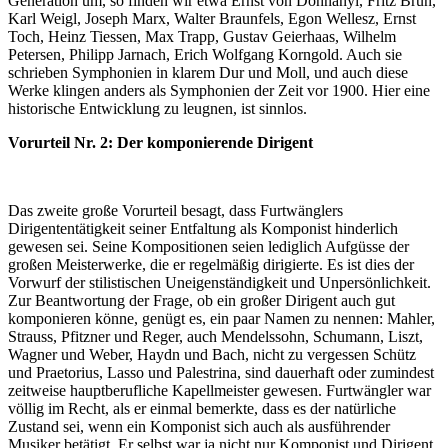
Generation um, so finden wir etwa Ernst von Dohnanyi, Fritz Brun,
Karl Weigl, Joseph Marx, Walter Braunfels, Egon Wellesz, Ernst
Toch, Heinz Tiessen, Max Trapp, Gustav Geierhaas, Wilhelm
Petersen, Philipp Jarnach, Erich Wolfgang Korngold. Auch sie
schrieben Symphonien in klarem Dur und Moll, und auch diese
Werke klingen anders als Symphonien der Zeit vor 1900. Hier eine
historische Entwicklung zu leugnen, ist sinnlos.
Vorurteil Nr. 2: Der komponierende Dirigent
Das zweite große Vorurteil besagt, dass Furtwänglers
Dirigententätigkeit seiner Entfaltung als Komponist hinderlich
gewesen sei. Seine Kompositionen seien lediglich Aufgüsse der
großen Meisterwerke, die er regelmäßig dirigierte. Es ist dies der
Vorwurf der stilistischen Uneigenständigkeit und Unpersönlichkeit.
Zur Beantwortung der Frage, ob ein großer Dirigent auch gut
komponieren könne, genügt es, ein paar Namen zu nennen: Mahler,
Strauss, Pfitzner und Reger, auch Mendelssohn, Schumann, Liszt,
Wagner und Weber, Haydn und Bach, nicht zu vergessen Schütz
und Praetorius, Lasso und Palestrina, sind dauerhaft oder zumindest
zeitweise hauptberufliche Kapellmeister gewesen. Furtwängler war
völlig im Recht, als er einmal bemerkte, dass es der natürliche
Zustand sei, wenn ein Komponist sich auch als ausführender
Musiker betätigt. Er selbst war ja nicht nur Komponist und Dirigent,