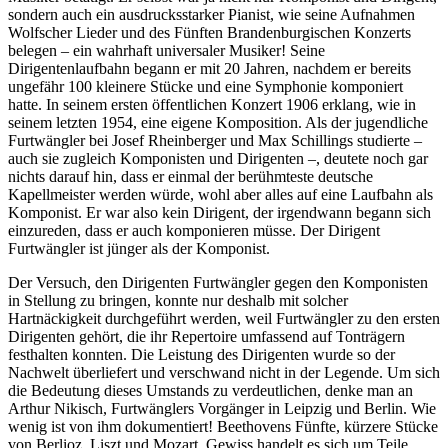
sondern auch ein ausdrucksstarker Pianist, wie seine Aufnahmen
Wolfscher Lieder und des Fünften Brandenburgischen Konzerts
belegen – ein wahrhaft universaler Musiker! Seine
Dirigentenlaufbahn begann er mit 20 Jahren, nachdem er bereits
ungefähr 100 kleinere Stücke und eine Symphonie komponiert
hatte. In seinem ersten öffentlichen Konzert 1906 erklang, wie in
seinem letzten 1954, eine eigene Komposition. Als der jugendliche
Furtwängler bei Josef Rheinberger und Max Schillings studierte –
auch sie zugleich Komponisten und Dirigenten –, deutete noch gar
nichts darauf hin, dass er einmal der berühmteste deutsche
Kapellmeister werden würde, wohl aber alles auf eine Laufbahn als
Komponist. Er war also kein Dirigent, der irgendwann begann sich
einzureden, dass er auch komponieren müsse. Der Dirigent
Furtwängler ist jünger als der Komponist.
Der Versuch, den Dirigenten Furtwängler gegen den Komponisten
in Stellung zu bringen, konnte nur deshalb mit solcher
Hartnäckigkeit durchgeführt werden, weil Furtwängler zu den ersten
Dirigenten gehört, die ihr Repertoire umfassend auf Tonträgern
festhalten konnten. Die Leistung des Dirigenten wurde so der
Nachwelt überliefert und verschwand nicht in der Legende. Um sich
die Bedeutung dieses Umstands zu verdeutlichen, denke man an
Arthur Nikisch, Furtwänglers Vorgänger in Leipzig und Berlin. Wie
wenig ist von ihm dokumentiert! Beethovens Fünfte, kürzere Stücke
von Berlioz, Liszt und Mozart. Gewiss handelt es sich um Teile