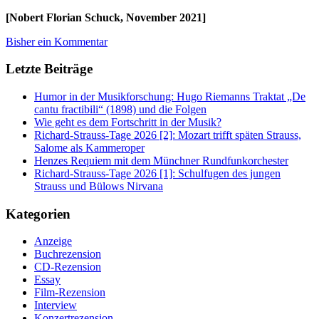
[Nobert Florian Schuck, November 2021]
Bisher ein Kommentar
Letzte Beiträge
Humor in der Musikforschung: Hugo Riemanns Traktat „De
cantu fractibili“ (1898) und die Folgen
Wie geht es dem Fortschritt in der Musik?
Richard-Strauss-Tage 2026 [2]: Mozart trifft späten Strauss,
Salome als Kammeroper
Henzes Requiem mit dem Münchner Rundfunkorchester
Richard-Strauss-Tage 2026 [1]: Schulfugen des jungen
Strauss und Bülows Nirvana
Kategorien
Anzeige
Buchrezension
CD-Rezension
Essay
Film-Rezension
Interview
Konzertrezension