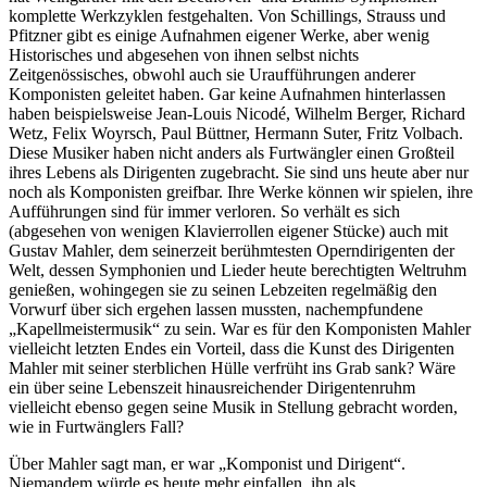
komplette Werkzyklen festgehalten. Von Schillings, Strauss und
Pfitzner gibt es einige Aufnahmen eigener Werke, aber wenig
Historisches und abgesehen von ihnen selbst nichts
Zeitgenössisches, obwohl auch sie Uraufführungen anderer
Komponisten geleitet haben. Gar keine Aufnahmen hinterlassen
haben beispielsweise Jean-Louis Nicodé, Wilhelm Berger, Richard
Wetz, Felix Woyrsch, Paul Büttner, Hermann Suter, Fritz Volbach.
Diese Musiker haben nicht anders als Furtwängler einen Großteil
ihres Lebens als Dirigenten zugebracht. Sie sind uns heute aber nur
noch als Komponisten greifbar. Ihre Werke können wir spielen, ihre
Aufführungen sind für immer verloren. So verhält es sich
(abgesehen von wenigen Klavierrollen eigener Stücke) auch mit
Gustav Mahler, dem seinerzeit berühmtesten Operndirigenten der
Welt, dessen Symphonien und Lieder heute berechtigten Weltruhm
genießen, wohingegen sie zu seinen Lebzeiten regelmäßig den
Vorwurf über sich ergehen lassen mussten, nachempfundene
„Kapellmeistermusik“ zu sein. War es für den Komponisten Mahler
vielleicht letzten Endes ein Vorteil, dass die Kunst des Dirigenten
Mahler mit seiner sterblichen Hülle verfrüht ins Grab sank? Wäre
ein über seine Lebenszeit hinausreichender Dirigentenruhm
vielleicht ebenso gegen seine Musik in Stellung gebracht worden,
wie in Furtwänglers Fall?
Über Mahler sagt man, er war „Komponist und Dirigent“.
Niemandem würde es heute mehr einfallen, ihn als