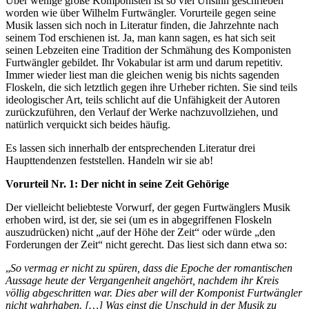
Über wenige große Komponisten ist so viel Unsinn geschrieben
worden wie über Wilhelm Furtwängler. Vorurteile gegen seine
Musik lassen sich noch in Literatur finden, die Jahrzehnte nach
seinem Tod erschienen ist. Ja, man kann sagen, es hat sich seit
seinen Lebzeiten eine Tradition der Schmähung des Komponisten
Furtwängler gebildet. Ihr Vokabular ist arm und darum repetitiv.
Immer wieder liest man die gleichen wenig bis nichts sagenden
Floskeln, die sich letztlich gegen ihre Urheber richten. Sie sind teils
ideologischer Art, teils schlicht auf die Unfähigkeit der Autoren
zurückzuführen, den Verlauf der Werke nachzuvollziehen, und
natürlich verquickt sich beides häufig.
Es lassen sich innerhalb der entsprechenden Literatur drei
Haupttendenzen feststellen. Handeln wir sie ab!
Vorurteil Nr. 1: Der nicht in seine Zeit Gehörige
Der vielleicht beliebteste Vorwurf, der gegen Furtwänglers Musik
erhoben wird, ist der, sie sei (um es in abgegriffenen Floskeln
auszudrücken) nicht „auf der Höhe der Zeit“ oder würde „den
Forderungen der Zeit“ nicht gerecht. Das liest sich dann etwa so:
„
So vermag er nicht zu spüren, dass die Epoche der romantischen
Aussage heute der Vergangenheit angehört, nachdem ihr Kreis
völlig abgeschritten war. Dies aber will der Komponist Furtwängler
nicht wahrhaben. […] Was einst die Unschuld in der Musik zu