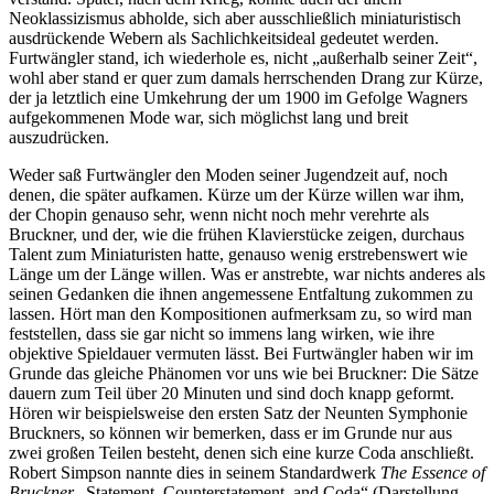
Neoklassizismus abholde, sich aber ausschließlich miniaturistisch
ausdrückende Webern als Sachlichkeitsideal gedeutet werden.
Furtwängler stand, ich wiederhole es, nicht „außerhalb seiner Zeit“,
wohl aber stand er quer zum damals herrschenden Drang zur Kürze,
der ja letztlich eine Umkehrung der um 1900 im Gefolge Wagners
aufgekommenen Mode war, sich möglichst lang und breit
auszudrücken.
Weder saß Furtwängler den Moden seiner Jugendzeit auf, noch
denen, die später aufkamen. Kürze um der Kürze willen war ihm,
der Chopin genauso sehr, wenn nicht noch mehr verehrte als
Bruckner, und der, wie die frühen Klavierstücke zeigen, durchaus
Talent zum Miniaturisten hatte, genauso wenig erstrebenswert wie
Länge um der Länge willen. Was er anstrebte, war nichts anderes als
seinen Gedanken die ihnen angemessene Entfaltung zukommen zu
lassen. Hört man den Kompositionen aufmerksam zu, so wird man
feststellen, dass sie gar nicht so immens lang wirken, wie ihre
objektive Spieldauer vermuten lässt. Bei Furtwängler haben wir im
Grunde das gleiche Phänomen vor uns wie bei Bruckner: Die Sätze
dauern zum Teil über 20 Minuten und sind doch knapp geformt.
Hören wir beispielsweise den ersten Satz der Neunten Symphonie
Bruckners, so können wir bemerken, dass er im Grunde nur aus
zwei großen Teilen besteht, denen sich eine kurze Coda anschließt.
Robert Simpson nannte dies in seinem Standardwerk
The Essence of
Bruckner
„Statement, Counterstatement, and Coda“ (Darstellung,