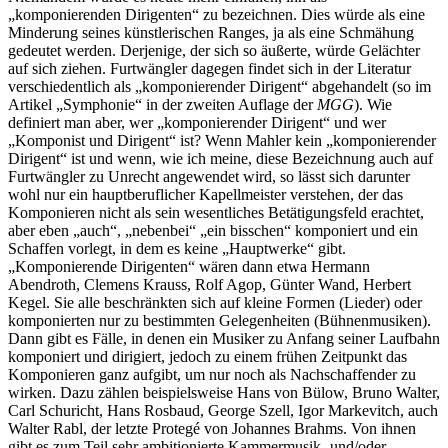
„komponierenden Dirigenten“ zu bezeichnen. Dies würde als eine
Minderung seines künstlerischen Ranges, ja als eine Schmähung
gedeutet werden. Derjenige, der sich so äußerte, würde Gelächter
auf sich ziehen. Furtwängler dagegen findet sich in der Literatur
verschiedentlich als „komponierender Dirigent“ abgehandelt (so im
Artikel „Symphonie“ in der zweiten Auflage der
MGG
). Wie
definiert man aber, wer „komponierender Dirigent“ und wer
„Komponist und Dirigent“ ist? Wenn Mahler kein „komponierender
Dirigent“ ist und wenn, wie ich meine, diese Bezeichnung auch auf
Furtwängler zu Unrecht angewendet wird, so lässt sich darunter
wohl nur ein hauptberuflicher Kapellmeister verstehen, der das
Komponieren nicht als sein wesentliches Betätigungsfeld erachtet,
aber eben „auch“, „nebenbei“ „ein bisschen“ komponiert und ein
Schaffen vorlegt, in dem es keine „Hauptwerke“ gibt.
„Komponierende Dirigenten“ wären dann etwa Hermann
Abendroth, Clemens Krauss, Rolf Agop, Günter Wand, Herbert
Kegel. Sie alle beschränkten sich auf kleine Formen (Lieder) oder
komponierten nur zu bestimmten Gelegenheiten (Bühnenmusiken).
Dann gibt es Fälle, in denen ein Musiker zu Anfang seiner Laufbahn
komponiert und dirigiert, jedoch zu einem frühen Zeitpunkt das
Komponieren ganz aufgibt, um nur noch als Nachschaffender zu
wirken. Dazu zählen beispielsweise Hans von Bülow, Bruno Walter,
Carl Schuricht, Hans Rosbaud, George Szell, Igor Markevitch, auch
Walter Rabl, der letzte Protegé von Johannes Brahms. Von ihnen
gibt es zum Teil sehr ambitionierte Kammermusik- und/oder