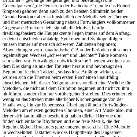
Bruckner – gewaltige Steigerungen und bedeutungsvolle
Generalpausen („die Fenster in der Kathedrale“ nannte das Robert
Simpson) gehören denn auch zu den liebsten Stilmitteln beider.
Gerade Bruckner aber ist hinsichtlich der Melodik seiner Themen
und ihrer metrischen Gestaltung nahezu Furtwänglers vollkommener
Gegensatz: Bruckner liebt signalhafte Motive, häufig
dreiklangsbasiert; die Hauptakzente liegen immer auf dem Anfang,
er denkt entschieden abtaktig; Synkopen und Synkopenfolgen
müssen immer auf metrisch schweren Zählzeiten beginnen;
Abweichungen vom „quadratischen“ Bau der Perioden mit seinem
regelmäßigen Wechsel „schwerer“ und „leichter“ Takte kommen
sehr selten vor. Furtwängler entwickelt seine Themen weniger aus
dem Dreiklang als aus der Tonleiter heraus und bevorzugt den
Beginn auf leichter Taktzeit, sodass leise Anfänge wirken, als
würden sich die Themen beim ersten Erscheinen unauffällig
einschleichen. Mit dieser Neigung korrespondiert eine Vorliebe für
Melodien, die nicht auf dem Grundton beginnen und nicht zu ihm
hinführen, sondern ihn nur vorübergehend streifen. Dies erinnert ein
wenig an das Streben mittelalterlicher Kirchengesänge von der
Finalis weg, hin zur Repercussa. Überhaupt ähneln Furtwänglers
Melodien am ehesten gotischen Chorälen, einer Art Musik also, mit
der er sich kaum näher beschäftigt haben dürfte. Hier wie dort
finden sich einfache Rhythmen und eine freie Metrik, die der
Regelmäßigkeit Bruckners ganz entgegengesetzt ist. Eine Melodie
in wechselnden Taktarten wie das Hauptthema des langsamen