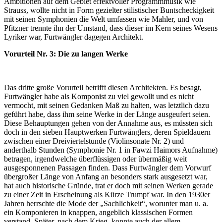
Ambitionen auf dem Gebiet effektvoller Programmmusik wie
Strauss, wollte nicht in Form gezielter stilistischer Buntscheckigkeit
mit seinen Symphonien die Welt umfassen wie Mahler, und von
Pfitzner trennte ihn der Umstand, dass dieser im Kern seines Wesens
Lyriker war, Furtwängler dagegen Architekt.
Vorurteil Nr. 3: Die zu langen Werke
Das dritte große Vorurteil betrifft diesen Architekten. Es besagt,
Furtwängler habe als Komponist zu viel gewollt und es nicht
vermocht, mit seinen Gedanken Maß zu halten, was letztlich dazu
geführt habe, dass ihm seine Werke in der Länge ausgeufert seien.
Diese Behauptungen gehen von der Annahme aus, es müssten sich
doch in den sieben Hauptwerken Furtwänglers, deren Spieldauern
zwischen einer Dreiviertelstunde (Violinsonate Nr. 2) und
anderthalb Stunden (Symphonie Nr. 1 in Fawzi Haimors Aufnahme)
betragen, irgendwelche überflüssigen oder übermäßig weit
ausgesponnenen Passagen finden. Dass Furtwängler dem Vorwurf
übergroßer Länge von Anfang an besonders stark ausgesetzt war,
hat auch historische Gründe, trat er doch mit seinen Werken gerade
zu einer Zeit in Erscheinung als Kürze Trumpf war. In den 1930er
Jahren herrschte die Mode der „Sachlichkeit“, worunter man u. a.
ein Komponieren in knappen, angeblich klassischen Formen
verstand. Später, nach dem Krieg, konnte auch der allem