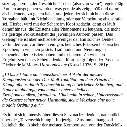
sozusagen von „der Geschichte“ selbst (also von wem?) regelmäßig
Parolen ausgegeben werden, was gerade als zeitgemäß und darum
als bedeutend zu gelten habe, und jeder, der sich nicht an diese
Vorgaben hält, mit Nichtbeachtung oder gar Verachtung abzustrafen
sei. Hierbei wird mit der Schere im Kopf gedacht, denn es läuft
darauf hinaus, die Existenz aller Phänomene zu leugnen, die nicht
ins geistige Prokrustesbett der jeweiligen Autoren passen. Das
Geleugnete ist aber nichtsdestoweniger da! Ein solches Denken
verhindert von vornherein ein ganzheitliches Erfassen historischer
Epochen, in welchen ja stets Traditionen und Neuerungen
nebeneinander existiert haben und existieren. Zu welchen
Ergebnissen dieses Scherendenken führt, zeigt folgender Passus aus
Diether de la Mottes
Harmonielehre
(Kassel 1976, S. 261):
„
10 bis 30 Jahre nach entschiedener Abkehr der meisten
Komponisten von der Dur-Moll-Tonalität und dem Prinzip des
Klangaufbaus durch Terzenschichtung entwickelten Schönberg und
Hauer unabhängig voneinander unterschiedliche
Zwölftontechniken, formulierte Hindemith in seiner ‚Unterweisung‘
die Gesetze seiner neuen Harmonik, stellte Messiaen eine neue
modale Ordnung auf.“
Es lohnt sich, intensiv über diesen Satz nachzudenken, namentlich
über die „Terzenschichtung“! Im jetzigen Zusammenhang soll
lediglich die „Abkehr der meisten Komponisten von der Dur-Moll-