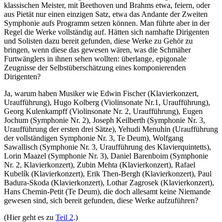
klassischen Meister, mit Beethoven und Brahms etwa, feiern, oder
aus Pietät nur einen einzigen Satz, etwa das Andante der Zweiten
Symphonie aufs Programm setzen können. Man führte aber in der
Regel die Werke vollständig auf. Hätten sich namhafte Dirigenten
und Solisten dazu bereit gefunden, diese Werke zu Gehör zu
bringen, wenn diese das gewesen wären, was die Schmäher
Furtwänglers in ihnen sehen wollten: überlange, epigonale
Zeugnisse der Selbstüberschätzung eines komponierenden
Dirigenten?
Ja, warum haben Musiker wie Edwin Fischer (Klavierkonzert,
Uraufführung), Hugo Kolberg (Violinsonate Nr.1, Uraufführung),
Georg Kulenkampff (Violinsonate Nr. 2, Uraufführung), Eugen
Jochum (Symphonie Nr. 2), Joseph Keilberth (Symphonie Nr. 3,
Uraufführung der ersten drei Sätze), Yehudi Menuhin (Uraufführung
der vollständigen Symphonie Nr. 3, Te Deum), Wolfgang
Sawallisch (Symphonie Nr. 3, Uraufführung des Klavierquintetts),
Lorin Maazel (Symphonie Nr. 3), Daniel Barenboim (Symphonie
Nr. 2, Klavierkonzert), Zubin Mehta (Klavierkonzert), Rafael
Kubelík (Klavierkonzert), Erik Then-Bergh (Klavierkonzert), Paul
Badura-Skoda (Klavierkonzert), Lothar Zagrosek (Klavierkonzert),
Hans Chemin-Petit (Te Deum), die doch allesamt keine Niemande
gewesen sind, sich bereit gefunden, diese Werke aufzuführen?
(Hier geht es zu
Teil 2
.)