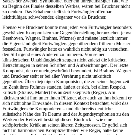
Satzes der Zweiten Symphonie, oder ein unregelmäßiger Takt wie
zu Beginn des Finales desselben Werkes, wären bei Bruckner nicht
zu denken. Das Erhabene stellt sich Furtwängler offenbar
leichtfüßiger, schwebender, eleganter vor als Bruckner.
Ebenso wie Bruckner könnte man jeden von Furtwängler besonders
geschätzten Komponisten zur Gegenüberstellung heranziehen (etwa
Beethoven, Wagner, Brahms, Pfitzner) und müsste letztlich immer
die Eigenständigkeit Furtwänglers gegenüber dem früheren Meister
feststellen. Furtwängler hatte es wahrlich nicht nötig zu versuchen,
den Stil irgend eines Anderen zu imitieren. Von seiner
künstlerischen Unabhängigkeit zeugen nicht zuletzt die kritischen
Betrachtungen in seinen Schriften und Aufzeichnungen. Der letzte
Komponist, den er uneingeschränkt bewundert, ist Brahms. Wagner
und Bruckner steht er bei aller Verehrung nicht unkritisch
gegenüber. Über diejenigen Komponisten, die zu seiner Jugendzeit
im Zenit ihres Ruhmes standen, äußert er sich, bei allem Respekt,
kritisch (Strauss, Mahler) bis äußerst skeptisch (Reger). Am
nächsten steht ihm unter ihnen Pfitzner, aber auch zu ihm bekennt er
sich nicht ohne Einwände. In diesem Kontext betrachtet, wirkt das
Furtwänglersche Komponieren – und die bereits deutliche
stilistische Nähe des Te Deums und der Jugendsymphonien zu den
Werken der Reifezeit bestätigt diesen Eindruck – wie eine
schöpferische Kritik an seinen älteren Zeitgenossen. Er gefiel sich
nicht in harmonischen Kompliziertheiten wie Reger, hatte keine