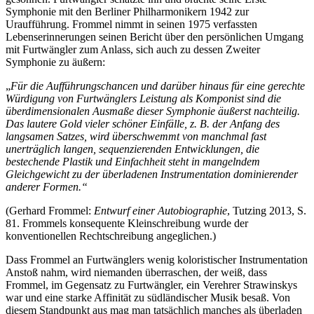
Symphonie mit den Berliner Philharmonikern 1942 zur
Uraufführung. Frommel nimmt in seinen 1975 verfassten
Lebenserinnerungen seinen Bericht über den persönlichen Umgang
mit Furtwängler zum Anlass, sich auch zu dessen Zweiter
Symphonie zu äußern:
„
Für die Aufführungschancen und darüber hinaus für eine gerechte
Würdigung von Furtwänglers Leistung als Komponist sind die
überdimensionalen Ausmaße dieser Symphonie äußerst nachteilig.
Das lautere Gold vieler schöner Einfälle, z. B. der Anfang des
langsamen Satzes, wird überschwemmt von manchmal fast
unerträglich langen, sequenzierenden Entwicklungen, die
bestechende Plastik und Einfachheit steht in mangelndem
Gleichgewicht zu der überladenen Instrumentation dominierender
anderer Formen.“
(Gerhard Frommel:
Entwurf einer Autobiographie
, Tutzing 2013, S.
81. Frommels konsequente Kleinschreibung wurde der
konventionellen Rechtschreibung angeglichen.)
Dass Frommel an Furtwänglers wenig koloristischer Instrumentation
Anstoß nahm, wird niemanden überraschen, der weiß, dass
Frommel, im Gegensatz zu Furtwängler, ein Verehrer Strawinskys
war und eine starke Affinität zu südländischer Musik besaß. Von
diesem Standpunkt aus mag man tatsächlich manches als überladen