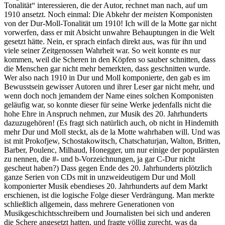
Tonalität“ interessieren, die der Autor, rechnet man nach, auf um
1910 ansetzt. Noch einmal: Die Abkehr der
meisten
Komponisten
von der Dur-Moll-Tonalität um 1910! Ich will de la Motte gar nicht
vorwerfen, dass er mit Absicht unwahre Behauptungen in die Welt
gesetzt hätte. Nein, er sprach einfach direkt aus, was für ihn und
viele seiner Zeitgenossen Wahrheit war. So weit konnte es nur
kommen, weil die Scheren in den Köpfen so sauber schnitten, dass
die Menschen gar nicht mehr bemerkten, dass geschnitten wurde.
Wer also nach 1910 in Dur und Moll komponierte, den gab es im
Bewusstsein gewisser Autoren und ihrer Leser gar nicht mehr, und
wenn doch noch jemandem der Name eines solchen Komponisten
geläufig war, so konnte dieser für seine Werke jedenfalls nicht die
hohe Ehre in Anspruch nehmen, zur Musik des 20. Jahrhunderts
dazuzugehören! (Es fragt sich natürlich auch, ob nicht in Hindemith
mehr Dur und Moll steckt, als de la Motte wahrhaben will. Und was
ist mit Prokofjew, Schostakowitsch, Chatschaturjan, Walton, Britten,
Barber, Poulenc, Milhaud, Honegger, um nur einige der populärsten
zu nennen, die #- und b-Vorzeichnungen, ja gar C-Dur nicht
gescheut haben?) Dass gegen Ende des 20. Jahrhunderts plötzlich
ganze Serien von CDs mit in unzweideutigem Dur und Moll
komponierter Musik ebendieses 20. Jahrhunderts auf dem Markt
erschienen, ist die logische Folge dieser Verdrängung. Man merkte
schließlich allgemein, dass mehrere Generationen von
Musikgeschichtsschreibern und Journalisten bei sich und anderen
die Schere angesetzt hatten, und fragte völlig zurecht, was da