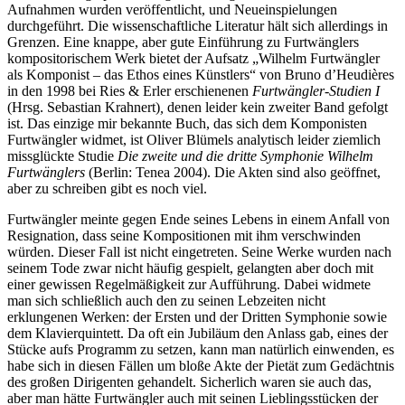
Aufnahmen wurden veröffentlicht, und Neueinspielungen
durchgeführt. Die wissenschaftliche Literatur hält sich allerdings in
Grenzen. Eine knappe, aber gute Einführung zu Furtwänglers
kompositorischem Werk bietet der Aufsatz „Wilhelm Furtwängler
als Komponist – das Ethos eines Künstlers“ von Bruno d’Heudières
in den 1998 bei Ries & Erler erschienenen
Furtwängler-Studien I
(Hrsg. Sebastian Krahnert)
,
denen leider kein zweiter Band gefolgt
ist. Das einzige mir bekannte Buch, das sich dem Komponisten
Furtwängler widmet, ist Oliver Blümels analytisch leider ziemlich
missglückte Studie
Die zweite und die dritte Symphonie Wilhelm
Furtwänglers
(Berlin: Tenea 2004). Die Akten sind also geöffnet,
aber zu schreiben gibt es noch viel.
Furtwängler meinte gegen Ende seines Lebens in einem Anfall von
Resignation, dass seine Kompositionen mit ihm verschwinden
würden. Dieser Fall ist nicht eingetreten. Seine Werke wurden nach
seinem Tode zwar nicht häufig gespielt, gelangten aber doch mit
einer gewissen Regelmäßigkeit zur Aufführung. Dabei widmete
man sich schließlich auch den zu seinen Lebzeiten nicht
erklungenen Werken: der Ersten und der Dritten Symphonie sowie
dem Klavierquintett. Da oft ein Jubiläum den Anlass gab, eines der
Stücke aufs Programm zu setzen, kann man natürlich einwenden, es
habe sich in diesen Fällen um bloße Akte der Pietät zum Gedächtnis
des großen Dirigenten gehandelt. Sicherlich waren sie auch das,
aber man hätte Furtwängler auch mit seinen Lieblingsstücken der