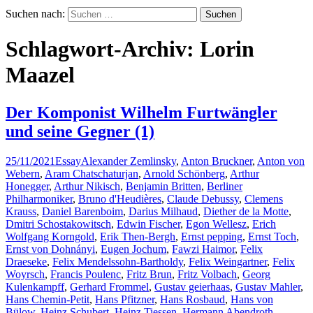
Suchen nach:
Schlagwort-Archiv: Lorin
Maazel
Der Komponist Wilhelm Furtwängler
und seine Gegner (1)
25/11/2021
Essay
Alexander Zemlinsky
,
Anton Bruckner
,
Anton von
Webern
,
Aram Chatschaturjan
,
Arnold Schönberg
,
Arthur
Honegger
,
Arthur Nikisch
,
Benjamin Britten
,
Berliner
Philharmoniker
,
Bruno d'Heudières
,
Claude Debussy
,
Clemens
Krauss
,
Daniel Barenboim
,
Darius Milhaud
,
Diether de la Motte
,
Dmitri Schostakowitsch
,
Edwin Fischer
,
Egon Wellesz
,
Erich
Wolfgang Korngold
,
Erik Then-Bergh
,
Ernst pepping
,
Ernst Toch
,
Ernst von Dohnányi
,
Eugen Jochum
,
Fawzi Haimor
,
Felix
Draeseke
,
Felix Mendelssohn-Bartholdy
,
Felix Weingartner
,
Felix
Woyrsch
,
Francis Poulenc
,
Fritz Brun
,
Fritz Volbach
,
Georg
Kulenkampff
,
Gerhard Frommel
,
Gustav geierhaas
,
Gustav Mahler
,
Hans Chemin-Petit
,
Hans Pfitzner
,
Hans Rosbaud
,
Hans von
Bülow
,
Heinz Schubert
,
Heinz Tiessen
,
Hermann Abendroth
,