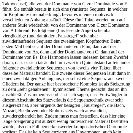
Taktwechsel), die von der Dominante von G zur Dominante von E
führt. Sie enthält bereits in sich eine (variierte) Sequenz, in welcher
ihr Kopfmotiv dreimal erklingt, bevor es in einen motivisch
verschiedenen Anhang ausläuft. Diese fünf Takte werden nun auf
anderer Stufe wiederholt, von der Dominante von C zur Dominante
von A führend. Es folgt eine (fürs lesende Auge) scheinbar
viergliedrige (und damit der „Faustregel“ scheinbar
zuwiderlaufende) Sequenz des zweitaktigen Kopfmotivs: Beim
ersten Mal hebt es auf der Dominante von F an, dann auf der
Dominante von As, dann auf der Dominante von C, dann auf der
Dominante von Es. Die Harmonien lassen indessen keinen Zweifel
daran, dass es sich tatsächlich um zwei im Quintabstand aufeinander
folgende zweigliedrige Sequenzen von jeweils vier Takten über
dasselbe Material handelt. Die zweite dieser Sequenzen läuft dann in
einen zweitaktigen Anhang aus, der selbst eine Sequenz aus zwei
Gliedern ist. Der ganze hier besprochene Komplex ist als Steigerung
zu dem „sehr gehaltenen“, hymnischen Thema gedacht, das an ihn
anschließt. Zusammenfassend lässt sich sagen, dass Furtwängler in
diesem Abschnitt des Satzverlaufs die Sequenztechnik zwar sehr
ausgereizt hat, aber nirgends der besagten „Faustregel“, die Bach,
Mozart, Beethoven oder Brahms stets wach anwandten,
zuwidergehandelt hat. Zudem muss man feststellen, dass hier eine
lange Steigerung mit äußerst wenig motivischem Material bestritten
wurde, also ein Fall bemerkenswerter kompositorischer Ökonomie
vorliegt. Das ist kein Sequenzieren aus Unvermögen, auch kein