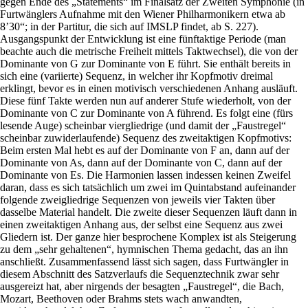
gegen Ende des „Statements“ im Finalsatz der Zweiten Symphonie (in
Furtwänglers Aufnahme mit den Wiener Philharmonikern etwa ab
8’30“; in der Partitur, die sich auf IMSLP findet, ab S. 227).
Ausgangspunkt der Entwicklung ist eine fünftaktige Periode (man
beachte auch die metrische Freiheit mittels Taktwechsel), die von der
Dominante von G zur Dominante von E führt. Sie enthält bereits in
sich eine (variierte) Sequenz, in welcher ihr Kopfmotiv dreimal
erklingt, bevor es in einen motivisch verschiedenen Anhang ausläuft.
Diese fünf Takte werden nun auf anderer Stufe wiederholt, von der
Dominante von C zur Dominante von A führend. Es folgt eine (fürs
lesende Auge) scheinbar viergliedrige (und damit der „Faustregel“
scheinbar zuwiderlaufende) Sequenz des zweitaktigen Kopfmotivs:
Beim ersten Mal hebt es auf der Dominante von F an, dann auf der
Dominante von As, dann auf der Dominante von C, dann auf der
Dominante von Es. Die Harmonien lassen indessen keinen Zweifel
daran, dass es sich tatsächlich um zwei im Quintabstand aufeinander
folgende zweigliedrige Sequenzen von jeweils vier Takten über
dasselbe Material handelt. Die zweite dieser Sequenzen läuft dann in
einen zweitaktigen Anhang aus, der selbst eine Sequenz aus zwei
Gliedern ist. Der ganze hier besprochene Komplex ist als Steigerung
zu dem „sehr gehaltenen“, hymnischen Thema gedacht, das an ihn
anschließt. Zusammenfassend lässt sich sagen, dass Furtwängler in
diesem Abschnitt des Satzverlaufs die Sequenztechnik zwar sehr
ausgereizt hat, aber nirgends der besagten „Faustregel“, die Bach,
Mozart, Beethoven oder Brahms stets wach anwandten,