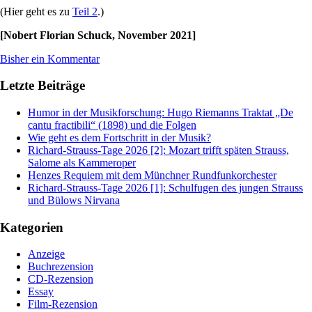
(Hier geht es zu
Teil 2
.)
[Nobert Florian Schuck, November 2021]
Bisher ein Kommentar
Letzte Beiträge
Humor in der Musikforschung: Hugo Riemanns Traktat „De
cantu fractibili“ (1898) und die Folgen
Wie geht es dem Fortschritt in der Musik?
Richard-Strauss-Tage 2026 [2]: Mozart trifft späten Strauss,
Salome als Kammeroper
Henzes Requiem mit dem Münchner Rundfunkorchester
Richard-Strauss-Tage 2026 [1]: Schulfugen des jungen Strauss
und Bülows Nirvana
Kategorien
Anzeige
Buchrezension
CD-Rezension
Essay
Film-Rezension