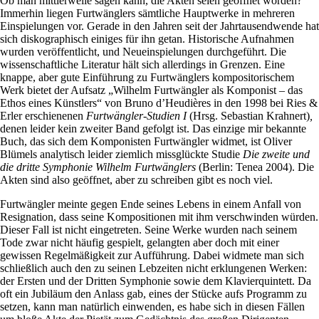
Ob man mittlerweile sagen kann, die Akten seien geöffnet worden?
Immerhin liegen Furtwänglers sämtliche Hauptwerke in mehreren
Einspielungen vor. Gerade in den Jahren seit der Jahrtausendwende hat
sich diskographisch einiges für ihn getan. Historische Aufnahmen
wurden veröffentlicht, und Neueinspielungen durchgeführt. Die
wissenschaftliche Literatur hält sich allerdings in Grenzen. Eine
knappe, aber gute Einführung zu Furtwänglers kompositorischem
Werk bietet der Aufsatz „Wilhelm Furtwängler als Komponist – das
Ethos eines Künstlers“ von Bruno d’Heudières in den 1998 bei Ries &
Erler erschienenen
Furtwängler-Studien I
(Hrsg. Sebastian Krahnert)
,
denen leider kein zweiter Band gefolgt ist. Das einzige mir bekannte
Buch, das sich dem Komponisten Furtwängler widmet, ist Oliver
Blümels analytisch leider ziemlich missglückte Studie
Die zweite und
die dritte Symphonie Wilhelm Furtwänglers
(Berlin: Tenea 2004). Die
Akten sind also geöffnet, aber zu schreiben gibt es noch viel.
Furtwängler meinte gegen Ende seines Lebens in einem Anfall von
Resignation, dass seine Kompositionen mit ihm verschwinden würden.
Dieser Fall ist nicht eingetreten. Seine Werke wurden nach seinem
Tode zwar nicht häufig gespielt, gelangten aber doch mit einer
gewissen Regelmäßigkeit zur Aufführung. Dabei widmete man sich
schließlich auch den zu seinen Lebzeiten nicht erklungenen Werken:
der Ersten und der Dritten Symphonie sowie dem Klavierquintett. Da
oft ein Jubiläum den Anlass gab, eines der Stücke aufs Programm zu
setzen, kann man natürlich einwenden, es habe sich in diesen Fällen