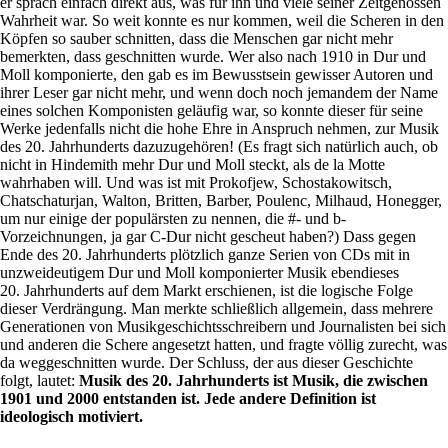
er sprach einfach direkt aus, was für ihn und viele seiner Zeitgenossen
Wahrheit war. So weit konnte es nur kommen, weil die Scheren in den
Köpfen so sauber schnitten, dass die Menschen gar nicht mehr
bemerkten, dass geschnitten wurde. Wer also nach 1910 in Dur und
Moll komponierte, den gab es im Bewusstsein gewisser Autoren und
ihrer Leser gar nicht mehr, und wenn doch noch jemandem der Name
eines solchen Komponisten geläufig war, so konnte dieser für seine
Werke jedenfalls nicht die hohe Ehre in Anspruch nehmen, zur Musik
des 20. Jahrhunderts dazuzugehören! (Es fragt sich natürlich auch, ob
nicht in Hindemith mehr Dur und Moll steckt, als de la Motte
wahrhaben will. Und was ist mit Prokofjew, Schostakowitsch,
Chatschaturjan, Walton, Britten, Barber, Poulenc, Milhaud, Honegger,
um nur einige der populärsten zu nennen, die #- und b-
Vorzeichnungen, ja gar C-Dur nicht gescheut haben?) Dass gegen
Ende des 20. Jahrhunderts plötzlich ganze Serien von CDs mit in
unzweideutigem Dur und Moll komponierter Musik ebendieses
20. Jahrhunderts auf dem Markt erschienen, ist die logische Folge
dieser Verdrängung. Man merkte schließlich allgemein, dass mehrere
Generationen von Musikgeschichtsschreibern und Journalisten bei sich
und anderen die Schere angesetzt hatten, und fragte völlig zurecht, was
da weggeschnitten wurde. Der Schluss, der aus dieser Geschichte
folgt, lautet:
Musik des 20. Jahrhunderts ist Musik, die zwischen
1901 und 2000 entstanden ist. Jede andere Definition ist
ideologisch motiviert.