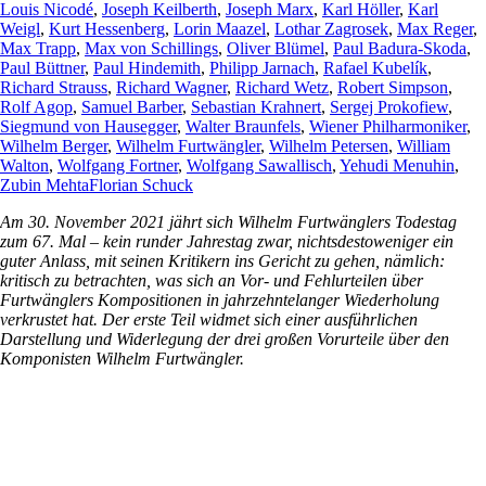
Louis Nicodé
,
Joseph Keilberth
,
Joseph Marx
,
Karl Höller
,
Karl
Weigl
,
Kurt Hessenberg
,
Lorin Maazel
,
Lothar Zagrosek
,
Max Reger
,
Max Trapp
,
Max von Schillings
,
Oliver Blümel
,
Paul Badura-Skoda
,
Paul Büttner
,
Paul Hindemith
,
Philipp Jarnach
,
Rafael Kubelík
,
Richard Strauss
,
Richard Wagner
,
Richard Wetz
,
Robert Simpson
,
Rolf Agop
,
Samuel Barber
,
Sebastian Krahnert
,
Sergej Prokofiew
,
Siegmund von Hausegger
,
Walter Braunfels
,
Wiener Philharmoniker
,
Wilhelm Berger
,
Wilhelm Furtwängler
,
Wilhelm Petersen
,
William
Walton
,
Wolfgang Fortner
,
Wolfgang Sawallisch
,
Yehudi Menuhin
,
Zubin Mehta
Florian Schuck
Am 30. November 2021 jährt sich Wilhelm Furtwänglers Todestag
zum 67. Mal – kein runder Jahrestag zwar, nichtsdestoweniger ein
guter Anlass, mit seinen Kritikern ins Gericht zu gehen, nämlich:
kritisch zu betrachten, was sich an Vor- und Fehlurteilen über
Furtwänglers Kompositionen in jahrzehntelanger Wiederholung
verkrustet hat. Der erste Teil widmet sich einer ausführlichen
Darstellung und Widerlegung der drei großen Vorurteile über den
Komponisten Wilhelm Furtwängler.