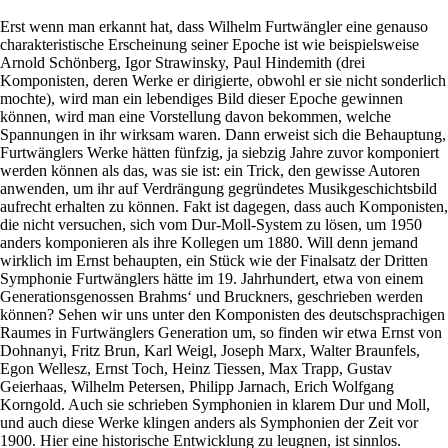
Erst wenn man erkannt hat, dass Wilhelm Furtwängler eine genauso
charakteristische Erscheinung seiner Epoche ist wie beispielsweise
Arnold Schönberg, Igor Strawinsky, Paul Hindemith (drei
Komponisten, deren Werke er dirigierte, obwohl er sie nicht sonderlich
mochte), wird man ein lebendiges Bild dieser Epoche gewinnen
können, wird man eine Vorstellung davon bekommen, welche
Spannungen in ihr wirksam waren. Dann erweist sich die Behauptung,
Furtwänglers Werke hätten fünfzig, ja siebzig Jahre zuvor komponiert
werden können als das, was sie ist: ein Trick, den gewisse Autoren
anwenden, um ihr auf Verdrängung gegründetes Musikgeschichtsbild
aufrecht erhalten zu können. Fakt ist dagegen, dass auch Komponisten,
die nicht versuchen, sich vom Dur-Moll-System zu lösen, um 1950
anders komponieren als ihre Kollegen um 1880. Will denn jemand
wirklich im Ernst behaupten, ein Stück wie der Finalsatz der Dritten
Symphonie Furtwänglers hätte im 19. Jahrhundert, etwa von einem
Generationsgenossen Brahms‘ und Bruckners, geschrieben werden
können? Sehen wir uns unter den Komponisten des deutschsprachigen
Raumes in Furtwänglers Generation um, so finden wir etwa Ernst von
Dohnanyi, Fritz Brun, Karl Weigl, Joseph Marx, Walter Braunfels,
Egon Wellesz, Ernst Toch, Heinz Tiessen, Max Trapp, Gustav
Geierhaas, Wilhelm Petersen, Philipp Jarnach, Erich Wolfgang
Korngold. Auch sie schrieben Symphonien in klarem Dur und Moll,
und auch diese Werke klingen anders als Symphonien der Zeit vor
1900. Hier eine historische Entwicklung zu leugnen, ist sinnlos.