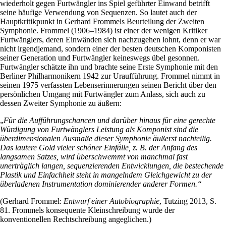
wiederholt gegen Furtwängler ins Spiel geführter Einwand betrifft
seine häufige Verwendung von Sequenzen. So lautet auch der
Hauptkritikpunkt in Gerhard Frommels Beurteilung der Zweiten
Symphonie. Frommel (1906–1984) ist einer der wenigen Kritiker
Furtwänglers, deren Einwänden sich nachzugehen lohnt, denn er war
nicht irgendjemand, sondern einer der besten deutschen Komponisten
seiner Generation und Furtwängler keineswegs übel gesonnen.
Furtwängler schätzte ihn und brachte seine Erste Symphonie mit den
Berliner Philharmonikern 1942 zur Uraufführung. Frommel nimmt in
seinen 1975 verfassten Lebenserinnerungen seinen Bericht über den
persönlichen Umgang mit Furtwängler zum Anlass, sich auch zu
dessen Zweiter Symphonie zu äußern:
„
Für die Aufführungschancen und darüber hinaus für eine gerechte
Würdigung von Furtwänglers Leistung als Komponist sind die
überdimensionalen Ausmaße dieser Symphonie äußerst nachteilig.
Das lautere Gold vieler schöner Einfälle, z. B. der Anfang des
langsamen Satzes, wird überschwemmt von manchmal fast
unerträglich langen, sequenzierenden Entwicklungen, die bestechende
Plastik und Einfachheit steht in mangelndem Gleichgewicht zu der
überladenen Instrumentation dominierender anderer Formen.“
(Gerhard Frommel:
Entwurf einer Autobiographie
, Tutzing 2013, S.
81. Frommels konsequente Kleinschreibung wurde der
konventionellen Rechtschreibung angeglichen.)