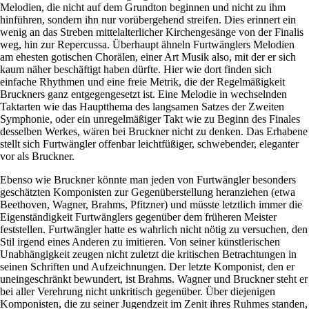
Melodien, die nicht auf dem Grundton beginnen und nicht zu ihm
hinführen, sondern ihn nur vorübergehend streifen. Dies erinnert ein
wenig an das Streben mittelalterlicher Kirchengesänge von der Finalis
weg, hin zur Repercussa. Überhaupt ähneln Furtwänglers Melodien
am ehesten gotischen Chorälen, einer Art Musik also, mit der er sich
kaum näher beschäftigt haben dürfte. Hier wie dort finden sich
einfache Rhythmen und eine freie Metrik, die der Regelmäßigkeit
Bruckners ganz entgegengesetzt ist. Eine Melodie in wechselnden
Taktarten wie das Hauptthema des langsamen Satzes der Zweiten
Symphonie, oder ein unregelmäßiger Takt wie zu Beginn des Finales
desselben Werkes, wären bei Bruckner nicht zu denken. Das Erhabene
stellt sich Furtwängler offenbar leichtfüßiger, schwebender, eleganter
vor als Bruckner.
Ebenso wie Bruckner könnte man jeden von Furtwängler besonders
geschätzten Komponisten zur Gegenüberstellung heranziehen (etwa
Beethoven, Wagner, Brahms, Pfitzner) und müsste letztlich immer die
Eigenständigkeit Furtwänglers gegenüber dem früheren Meister
feststellen. Furtwängler hatte es wahrlich nicht nötig zu versuchen, den
Stil irgend eines Anderen zu imitieren. Von seiner künstlerischen
Unabhängigkeit zeugen nicht zuletzt die kritischen Betrachtungen in
seinen Schriften und Aufzeichnungen. Der letzte Komponist, den er
uneingeschränkt bewundert, ist Brahms. Wagner und Bruckner steht er
bei aller Verehrung nicht unkritisch gegenüber. Über diejenigen
Komponisten, die zu seiner Jugendzeit im Zenit ihres Ruhmes standen,