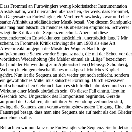
Dass Frommel an Furtwänglers wenig koloristischer Instrumentation
Anstoß nahm, wird niemanden überraschen, der weiß, dass Frommel,
im Gegensatz zu Furtwängler, ein Verehrer Strawinskys war und eine
starke Affinität zu südländischer Musik besaß. Von diesem Standpunkt
aus mag man tatsächlich manches als überladen empfinden. Schwerer
wiegt die Kritik an der Sequenzentechnik. Aber sind diese
sequenzierenden Entwicklungen tatsächlich „unerträglich lang“? Mir
scheint, in Frommels Kritik schwingt die um 1900 als eine Art
Abwehrreaktion gegen die Musik der Wagner-Nachfolge
aufgekommene Scheu vor der Sequenz nach, die mit der Scheu vor der
wörtlichen Wiederholung (die Mahler einmal als „Lüge“ bezeichnet
hat) und der Hinwendung zum Aphoristischen (Debussy, Schönberg,
Webern) in ein gemeinschaftliches musikgeschichtliches Kapitel
gehört. Nun ist die Sequenz an sich weder gut noch schlecht, sondern
ein gewöhnliches Mittel musikalischer Formung. Durch exzessiven
und schematischen Gebrauch kann es sich freilich abnutzen und so der
Wirkung einer Musik abträglich sein. Ob dieser Fall eintritt, liegt im
Geschick bzw. Ungeschick des Komponisten begründet. Gerade
aufgrund der Gefahren, die mit ihrer Verwendung verbunden sind,
zwingt die Sequenz zum verantwortungsbewussten Umgang. Eine alte
Faustregel besagt, dass man eine Sequenz nie auf mehr als drei Glieder
ausdehnen sollte.
Betrachten wir nun kurz eine Furtwänglersche Sequenz. Sie findet sich