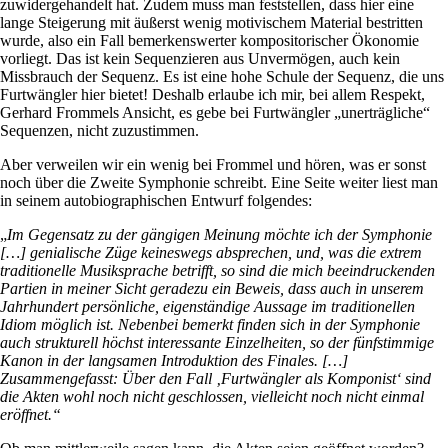
zuwidergehandelt hat. Zudem muss man feststellen, dass hier eine
lange Steigerung mit äußerst wenig motivischem Material bestritten
wurde, also ein Fall bemerkenswerter kompositorischer Ökonomie
vorliegt. Das ist kein Sequenzieren aus Unvermögen, auch kein
Missbrauch der Sequenz. Es ist eine hohe Schule der Sequenz, die uns
Furtwängler hier bietet! Deshalb erlaube ich mir, bei allem Respekt,
Gerhard Frommels Ansicht, es gebe bei Furtwängler „unerträgliche“
Sequenzen, nicht zuzustimmen.
Aber verweilen wir ein wenig bei Frommel und hören, was er sonst
noch über die Zweite Symphonie schreibt. Eine Seite weiter liest man
in seinem autobiographischen Entwurf folgendes:
„
Im Gegensatz zu der gängigen Meinung möchte ich der Symphonie
[…] genialische Züge keineswegs absprechen, und, was die extrem
traditionelle Musiksprache betrifft, so sind die mich beeindruckenden
Partien in meiner Sicht geradezu ein Beweis, dass auch in unserem
Jahrhundert persönliche, eigenständige Aussage im traditionellen
Idiom möglich ist. Nebenbei bemerkt finden sich in der Symphonie
auch strukturell höchst interessante Einzelheiten, so der fünfstimmige
Kanon in der langsamen Introduktion des Finales. […]
Zusammengefasst: Über den Fall ‚Furtwängler als Komponist‘ sind
die Akten wohl noch nicht geschlossen, vielleicht noch nicht einmal
eröffnet.“