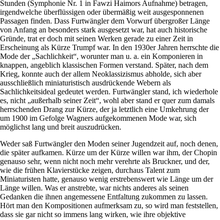
Stunden (Symphonie Nr. 1 in Fawzi Haimors Aufnahme) betragen,
irgendwelche überflüssigen oder übermäßig weit ausgesponnenen
Passagen finden. Dass Furtwängler dem Vorwurf übergroßer Länge
von Anfang an besonders stark ausgesetzt war, hat auch historische
Gründe, trat er doch mit seinen Werken gerade zu einer Zeit in
Erscheinung als Kürze Trumpf war. In den 1930er Jahren herrschte die
Mode der „Sachlichkeit“, worunter man u. a. ein Komponieren in
knappen, angeblich klassischen Formen verstand. Später, nach dem
Krieg, konnte auch der allem Neoklassizismus abholde, sich aber
ausschließlich miniaturistisch ausdrückende Webern als
Sachlichkeitsideal gedeutet werden. Furtwängler stand, ich wiederhole
es, nicht „außerhalb seiner Zeit“, wohl aber stand er quer zum damals
herrschenden Drang zur Kürze, der ja letztlich eine Umkehrung der
um 1900 im Gefolge Wagners aufgekommenen Mode war, sich
möglichst lang und breit auszudrücken.
Weder saß Furtwängler den Moden seiner Jugendzeit auf, noch denen,
die später aufkamen. Kürze um der Kürze willen war ihm, der Chopin
genauso sehr, wenn nicht noch mehr verehrte als Bruckner, und der,
wie die frühen Klavierstücke zeigen, durchaus Talent zum
Miniaturisten hatte, genauso wenig erstrebenswert wie Länge um der
Länge willen. Was er anstrebte, war nichts anderes als seinen
Gedanken die ihnen angemessene Entfaltung zukommen zu lassen.
Hört man den Kompositionen aufmerksam zu, so wird man feststellen,
dass sie gar nicht so immens lang wirken, wie ihre objektive