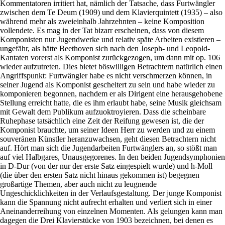
Kommentatoren irritiert hat, nämlich der Tatsache, dass Furtwängler
zwischen dem Te Deum (1909) und dem Klavierquintett (1935) – also
während mehr als zweieinhalb Jahrzehnten – keine Komposition
vollendete. Es mag in der Tat bizarr erscheinen, dass von diesem
Komponisten nur Jugendwerke und relativ späte Arbeiten existieren –
ungefähr, als hätte Beethoven sich nach den Joseph- und Leopold-
Kantaten vorerst als Komponist zurückgezogen, um dann mit op. 106
wieder aufzutreten. Dies bietet böswilligen Betrachtern natürlich einen
Angriffspunkt: Furtwängler habe es nicht verschmerzen können, in
seiner Jugend als Komponist gescheitert zu sein und habe wieder zu
komponieren begonnen, nachdem er als Dirigent eine herausgehobene
Stellung erreicht hatte, die es ihm erlaubt habe, seine Musik gleichsam
mit Gewalt dem Publikum aufzuoktroyieren. Dass die scheinbare
Ruhephase tatsächlich eine Zeit der Reifung gewesen ist, die der
Komponist brauchte, um seiner Ideen Herr zu werden und zu einem
souveränen Künstler heranzuwachsen, geht diesen Betrachtern nicht
auf. Hört man sich die Jugendarbeiten Furtwänglers an, so stößt man
auf viel Halbgares, Unausgegorenes. In den beiden Jugendsymphonien
in D-Dur (von der nur der erste Satz eingespielt wurde) und h-Moll
(die über den ersten Satz nicht hinaus gekommen ist) begegnen
großartige Themen, aber auch nicht zu leugnende
Ungeschicklichkeiten in der Verlaufsgestaltung. Der junge Komponist
kann die Spannung nicht aufrecht erhalten und verliert sich in einer
Aneinanderreihung von einzelnen Momenten. Als gelungen kann man
dagegen die Drei Klavierstücke von 1903 bezeichnen, bei denen es