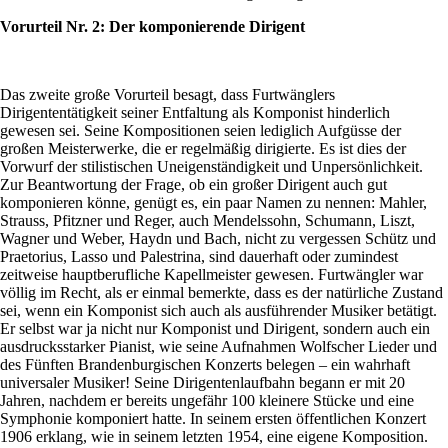
Vorurteil Nr. 2: Der komponierende Dirigent
Das zweite große Vorurteil besagt, dass Furtwänglers
Dirigententätigkeit seiner Entfaltung als Komponist hinderlich
gewesen sei. Seine Kompositionen seien lediglich Aufgüsse der
großen Meisterwerke, die er regelmäßig dirigierte. Es ist dies der
Vorwurf der stilistischen Uneigenständigkeit und Unpersönlichkeit.
Zur Beantwortung der Frage, ob ein großer Dirigent auch gut
komponieren könne, genügt es, ein paar Namen zu nennen: Mahler,
Strauss, Pfitzner und Reger, auch Mendelssohn, Schumann, Liszt,
Wagner und Weber, Haydn und Bach, nicht zu vergessen Schütz und
Praetorius, Lasso und Palestrina, sind dauerhaft oder zumindest
zeitweise hauptberufliche Kapellmeister gewesen. Furtwängler war
völlig im Recht, als er einmal bemerkte, dass es der natürliche Zustand
sei, wenn ein Komponist sich auch als ausführender Musiker betätigt.
Er selbst war ja nicht nur Komponist und Dirigent, sondern auch ein
ausdrucksstarker Pianist, wie seine Aufnahmen Wolfscher Lieder und
des Fünften Brandenburgischen Konzerts belegen – ein wahrhaft
universaler Musiker! Seine Dirigentenlaufbahn begann er mit 20
Jahren, nachdem er bereits ungefähr 100 kleinere Stücke und eine
Symphonie komponiert hatte. In seinem ersten öffentlichen Konzert
1906 erklang, wie in seinem letzten 1954, eine eigene Komposition.