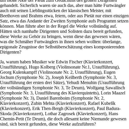
um bloße Akte der Pietät zum Gedächtnis des großen Dirigenten
gehandelt. Sicherlich waren sie auch das, aber man hätte Furtwängler
auch mit seinen Lieblingsstücken der klassischen Meister, mit
Beethoven und Brahms etwa, feiern, oder aus Pietät nur einen einzigen
Satz, etwa das Andante der Zweiten Symphonie aufs Programm setzen
können. Man führte aber in der Regel die Werke vollständig auf.
Hätten sich namhafte Dirigenten und Solisten dazu bereit gefunden,
diese Werke zu Gehör zu bringen, wenn diese das gewesen wären,
was die Schmäher Furtwänglers in ihnen sehen wollten: überlange,
epigonale Zeugnisse der Selbstüberschätzung eines komponierenden
Dirigenten?
Ja, warum haben Musiker wie Edwin Fischer (Klavierkonzert,
Uraufführung), Hugo Kolberg (Violinsonate Nr.1, Uraufführung),
Georg Kulenkampff (Violinsonate Nr. 2, Uraufführung), Eugen
Jochum (Symphonie Nr. 2), Joseph Keilberth (Symphonie Nr. 3,
Uraufführung der ersten drei Sätze), Yehudi Menuhin (Uraufführung
der vollständigen Symphonie Nr. 3, Te Deum), Wolfgang Sawallisch
(Symphonie Nr. 3, Uraufführung des Klavierquintetts), Lorin Maazel
(Symphonie Nr. 3), Daniel Barenboim (Symphonie Nr. 2,
Klavierkonzert), Zubin Mehta (Klavierkonzert), Rafael Kubelík
(Klavierkonzert), Erik Then-Bergh (Klavierkonzert), Paul Badura-
Skoda (Klavierkonzert), Lothar Zagrosek (Klavierkonzert), Hans
Chemin-Petit (Te Deum), die doch allesamt keine Niemande gewesen
sind, sich bereit gefunden, diese Werke aufzuführen?