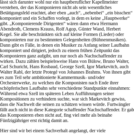
lässt sich darunter wohl nur ein hauptberuflicher Kapellmeister
verstehen, der das Komponieren nicht als sein wesentliches
Betätigungsfeld erachtet, aber eben „auch“, „nebenbei“ „ein bisschen“
komponiert und ein Schaffen vorlegt, in dem es keine „Hauptwerke“
gibt. „Komponierende Dirigenten“ wären dann etwa Hermann
Abendroth, Clemens Krauss, Rolf Agop, Günter Wand, Herbert
Kegel. Sie alle beschränkten sich auf kleine Formen (Lieder) oder
komponierten nur zu bestimmten Gelegenheiten (Bühnenmusiken).
Dann gibt es Fälle, in denen ein Musiker zu Anfang seiner Laufbahn
komponiert und dirigiert, jedoch zu einem frühen Zeitpunkt das
Komponieren ganz aufgibt, um nur noch als Nachschaffender zu
wirken. Dazu zählen beispielsweise Hans von Bülow, Bruno Walter,
Carl Schuricht, Hans Rosbaud, George Szell, Igor Markevitch, auch
Walter Rabl, der letzte Protegé von Johannes Brahms. Von ihnen gibt
es zum Teil sehr ambitionierte Kammermusik- und/oder
Orchesterwerke, zu welchen die Komponisten nach Ende ihrer
schöpferischen Laufbahn sehr verschiedene Standpunkte einnahmen:
Während etwa Szell im späteren Leben Aufführungen seiner
Kompositionen zu verhindern suchte, war sich Markevitch gewiss,
dass die Nachwelt die seinen zu schätzen wissen würde. Furtwängler
fällt auch nicht in diese Kategorie schaffender Nachschaffender. Er gab
das Komponieren eben nicht auf, fing viel mehr als beinahe
Fünfzigjähriger erst richtig damit an.
Hier sind wir bei einem Sachverhalt angelangt, der viele