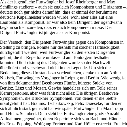
Als der jugendliche Furtwängler bei Josef Rheinberger und Max
Schillings studierte – auch sie zugleich Komponisten und Dirigenten –,
deutete noch gar nichts darauf hin, dass er einmal der berühmteste
deutsche Kapellmeister werden würde, wohl aber alles auf eine
Laufbahn als Komponist. Er war also kein Dirigent, der irgendwann
begann sich einzureden, dass er auch komponieren müsse. Der
Dirigent Furtwängler ist jünger als der Komponist.
Der Versuch, den Dirigenten Furtwängler gegen den Komponisten in
Stellung zu bringen, konnte nur deshalb mit solcher Hartnäckigkeit
durchgeführt werden, weil Furtwängler zu den ersten Dirigenten
gehört, die ihr Repertoire umfassend auf Tonträgern festhalten
konnten. Die Leistung des Dirigenten wurde so der Nachwelt
überliefert und verschwand nicht in der Legende. Um sich die
Bedeutung dieses Umstands zu verdeutlichen, denke man an Arthur
Nikisch, Furtwänglers Vorgänger in Leipzig und Berlin. Wie wenig ist
von ihm dokumentiert! Beethovens Fünfte, kürzere Stücke von
Berlioz, Liszt und Mozart. Gewiss handelt es sich um Teile seines
Kernrepertoires, aber was fehlt nicht alles: Die übrigen Beethoven-
Symphonien, die Bruckner-Symphonien, von denen er die Siebte
uraufgeführt hat, Brahms, Tschaikowskij, Felix Draeseke, für den er
sich ähnlich stark gemacht hat wie später Furtwängler für Max Trapp
und Heinz Schubert. Dem steht bei Furtwängler eine große Anzahl
Aufnahmen gegenüber, deren Repertoire sich von Bach und Händel
bis Ernst Pepping, Wolfgang Fortner und Karl Höller erstreckt. Freilich