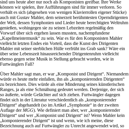
sind uns heute aber nur noch als Komponisten greifbar. Ihre Werke
können wir spielen, ihre Aufführungen sind für immer verloren. So
verhält es sich (abgesehen von wenigen Klavierrollen eigener Stücke)
auch mit Gustav Mahler, dem seinerzeit berühmtesten Operndirigenten
der Welt, dessen Symphonien und Lieder heute berechtigten Weltruhm
genießen, wohingegen sie zu seinen Lebzeiten regelmäßig den
Vorwurf über sich ergehen lassen mussten, nachempfundene
„Kapellmeistermusik“ zu sein. War es für den Komponisten Mahler
vielleicht letzten Endes ein Vorteil, dass die Kunst des Dirigenten
Mahler mit seiner sterblichen Hülle verfrüht ins Grab sank? Wäre ein
über seine Lebenszeit hinausreichender Dirigentenruhm vielleicht
ebenso gegen seine Musik in Stellung gebracht worden, wie in
Furtwänglers Fall?
Über Mahler sagt man, er war „Komponist und Dirigent“. Niemandem
würde es heute mehr einfallen, ihn als „komponierenden Dirigenten“
zu bezeichnen. Dies würde als eine Minderung seines künstlerischen
Ranges, ja als eine Schmähung gedeutet werden. Derjenige, der sich
so äußerte, würde Gelächter auf sich ziehen. Furtwängler dagegen
findet sich in der Literatur verschiedentlich als „komponierender
Dirigent“ abgehandelt (so im Artikel „Symphonie“ in der zweiten
Auflage der
MGG
). Wie definiert man aber, wer „komponierender
Dirigent“ und wer „Komponist und Dirigent“ ist? Wenn Mahler kein
„komponierender Dirigent“ ist und wenn, wie ich meine, diese
Bezeichnung auch auf Furtwängler zu Unrecht angewendet wird, so