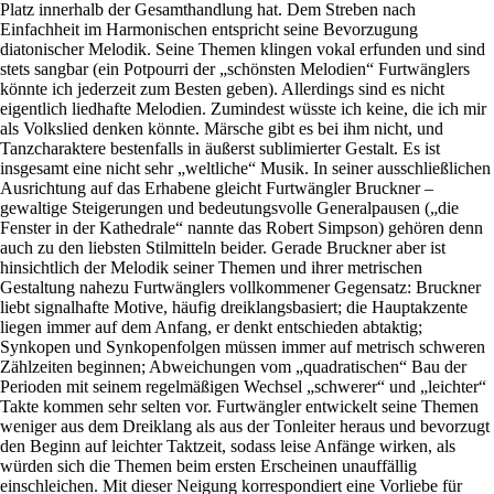
Platz innerhalb der Gesamthandlung hat. Dem Streben nach
Einfachheit im Harmonischen entspricht seine Bevorzugung
diatonischer Melodik. Seine Themen klingen vokal erfunden und sind
stets sangbar (ein Potpourri der „schönsten Melodien“ Furtwänglers
könnte ich jederzeit zum Besten geben). Allerdings sind es nicht
eigentlich liedhafte Melodien. Zumindest wüsste ich keine, die ich mir
als Volkslied denken könnte. Märsche gibt es bei ihm nicht, und
Tanzcharaktere bestenfalls in äußerst sublimierter Gestalt. Es ist
insgesamt eine nicht sehr „weltliche“ Musik. In seiner ausschließlichen
Ausrichtung auf das Erhabene gleicht Furtwängler Bruckner –
gewaltige Steigerungen und bedeutungsvolle Generalpausen („die
Fenster in der Kathedrale“ nannte das Robert Simpson) gehören denn
auch zu den liebsten Stilmitteln beider. Gerade Bruckner aber ist
hinsichtlich der Melodik seiner Themen und ihrer metrischen
Gestaltung nahezu Furtwänglers vollkommener Gegensatz: Bruckner
liebt signalhafte Motive, häufig dreiklangsbasiert; die Hauptakzente
liegen immer auf dem Anfang, er denkt entschieden abtaktig;
Synkopen und Synkopenfolgen müssen immer auf metrisch schweren
Zählzeiten beginnen; Abweichungen vom „quadratischen“ Bau der
Perioden mit seinem regelmäßigen Wechsel „schwerer“ und „leichter“
Takte kommen sehr selten vor. Furtwängler entwickelt seine Themen
weniger aus dem Dreiklang als aus der Tonleiter heraus und bevorzugt
den Beginn auf leichter Taktzeit, sodass leise Anfänge wirken, als
würden sich die Themen beim ersten Erscheinen unauffällig
einschleichen. Mit dieser Neigung korrespondiert eine Vorliebe für