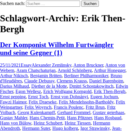
Suchen nach:
Schlagwort-Archiv: Erik Then-
Bergh
Der Komponist Wilhelm Furtwängler
und seine Gegner (1)
25/11/2021
Essay
Alexander Zemlinsky
,
Anton Bruckner
,
Anton von
Webern
,
Aram Chatschaturjan
,
Arnold Schönberg
,
Arthur Honegger
,
Arthur Nikisch
,
Benjamin Britten
,
Berliner Philharmoniker
,
Bruno
d'Heudières
,
Claude Debussy
,
Clemens Krauss
,
Daniel Barenboim
,
Darius Milhaud
,
Diether de la Motte
,
Dmitri Schostakowitsch
,
Edwin
Fischer
,
Egon Wellesz
,
Erich Wolfgang Korngold
,
Erik Then-Bergh
,
Ernst pepping
,
Ernst Toch
,
Ernst von Dohnányi
,
Eugen Jochum
,
Fawzi Haimor
,
Felix Draeseke
,
Felix Mendelssohn-Bartholdy
,
Felix
Weingartner
,
Felix Woyrsch
,
Francis Poulenc
,
Fritz Brun
,
Fritz
Volbach
,
Georg Kulenkampff
,
Gerhard Frommel
,
Gustav geierhaas
,
Gustav Mahler
,
Hans Chemin-Petit
,
Hans Pfitzner
,
Hans Rosbaud
,
Hans von Bülow
,
Heinz Schubert
,
Heinz Tiessen
,
Hermann
Abendroth
,
Hermann Suter
,
Hugo kolberg
,
Igor Strawinsky
,
Jean-