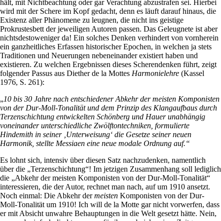
hält, mit Nichtbeachtung oder gar Verachtung abzustrafen sei. Hierbei
wird mit der Schere im Kopf gedacht, denn es läuft darauf hinaus, die
Existenz aller Phänomene zu leugnen, die nicht ins geistige
Prokrustesbett der jeweiligen Autoren passen. Das Geleugnete ist aber
nichtsdestoweniger da! Ein solches Denken verhindert von vornherein
ein ganzheitliches Erfassen historischer Epochen, in welchen ja stets
Traditionen und Neuerungen nebeneinander existiert haben und
existieren. Zu welchen Ergebnissen dieses Scherendenken führt, zeigt
folgender Passus aus Diether de la Mottes
Harmonielehre
(Kassel
1976, S. 261):
„
10 bis 30 Jahre nach entschiedener Abkehr der meisten Komponisten
von der Dur-Moll-Tonalität und dem Prinzip des Klangaufbaus durch
Terzenschichtung entwickelten Schönberg und Hauer unabhängig
voneinander unterschiedliche Zwölftontechniken, formulierte
Hindemith in seiner ‚Unterweisung‘ die Gesetze seiner neuen
Harmonik, stellte Messiaen eine neue modale Ordnung auf.“
Es lohnt sich, intensiv über diesen Satz nachzudenken, namentlich
über die „Terzenschichtung“! Im jetzigen Zusammenhang soll lediglich
die „Abkehr der meisten Komponisten von der Dur-Moll-Tonalität“
interessieren, die der Autor, rechnet man nach, auf um 1910 ansetzt.
Noch einmal: Die Abkehr der
meisten
Komponisten von der Dur-
Moll-Tonalität um 1910! Ich will de la Motte gar nicht vorwerfen, dass
er mit Absicht unwahre Behauptungen in die Welt gesetzt hätte. Nein,