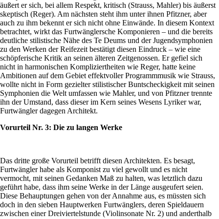
äußert er sich, bei allem Respekt, kritisch (Strauss, Mahler) bis äußerst
skeptisch (Reger). Am nächsten steht ihm unter ihnen Pfitzner, aber
auch zu ihm bekennt er sich nicht ohne Einwände. In diesem Kontext
betrachtet, wirkt das Furtwänglersche Komponieren – und die bereits
deutliche stilistische Nähe des Te Deums und der Jugendsymphonien
zu den Werken der Reifezeit bestätigt diesen Eindruck – wie eine
schöpferische Kritik an seinen älteren Zeitgenossen. Er gefiel sich
nicht in harmonischen Kompliziertheiten wie Reger, hatte keine
Ambitionen auf dem Gebiet effektvoller Programmmusik wie Strauss,
wollte nicht in Form gezielter stilistischer Buntscheckigkeit mit seinen
Symphonien die Welt umfassen wie Mahler, und von Pfitzner trennte
ihn der Umstand, dass dieser im Kern seines Wesens Lyriker war,
Furtwängler dagegen Architekt.
Vorurteil Nr. 3: Die zu langen Werke
Das dritte große Vorurteil betrifft diesen Architekten. Es besagt,
Furtwängler habe als Komponist zu viel gewollt und es nicht
vermocht, mit seinen Gedanken Maß zu halten, was letztlich dazu
geführt habe, dass ihm seine Werke in der Länge ausgeufert seien.
Diese Behauptungen gehen von der Annahme aus, es müssten sich
doch in den sieben Hauptwerken Furtwänglers, deren Spieldauern
zwischen einer Dreiviertelstunde (Violinsonate Nr. 2) und anderthalb