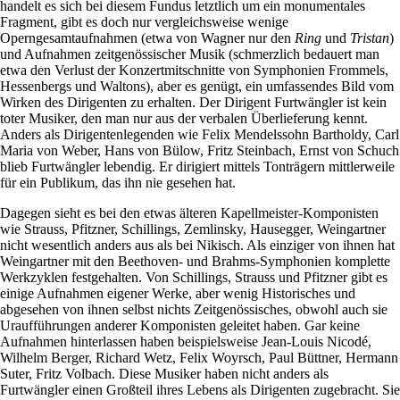
handelt es sich bei diesem Fundus letztlich um ein monumentales
Fragment, gibt es doch nur vergleichsweise wenige
Operngesamtaufnahmen (etwa von Wagner nur den
Ring
und
Tristan
)
und Aufnahmen zeitgenössischer Musik (schmerzlich bedauert man
etwa den Verlust der Konzertmitschnitte von Symphonien Frommels,
Hessenbergs und Waltons), aber es genügt, ein umfassendes Bild vom
Wirken des Dirigenten zu erhalten. Der Dirigent Furtwängler ist kein
toter Musiker, den man nur aus der verbalen Überlieferung kennt.
Anders als Dirigentenlegenden wie Felix Mendelssohn Bartholdy, Carl
Maria von Weber, Hans von Bülow, Fritz Steinbach, Ernst von Schuch
blieb Furtwängler lebendig. Er dirigiert mittels Tonträgern mittlerweile
für ein Publikum, das ihn nie gesehen hat.
Dagegen sieht es bei den etwas älteren Kapellmeister-Komponisten
wie Strauss, Pfitzner, Schillings, Zemlinsky, Hausegger, Weingartner
nicht wesentlich anders aus als bei Nikisch. Als einziger von ihnen hat
Weingartner mit den Beethoven- und Brahms-Symphonien komplette
Werkzyklen festgehalten. Von Schillings, Strauss und Pfitzner gibt es
einige Aufnahmen eigener Werke, aber wenig Historisches und
abgesehen von ihnen selbst nichts Zeitgenössisches, obwohl auch sie
Uraufführungen anderer Komponisten geleitet haben. Gar keine
Aufnahmen hinterlassen haben beispielsweise Jean-Louis Nicodé,
Wilhelm Berger, Richard Wetz, Felix Woyrsch, Paul Büttner, Hermann
Suter, Fritz Volbach. Diese Musiker haben nicht anders als
Furtwängler einen Großteil ihres Lebens als Dirigenten zugebracht. Sie