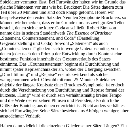
Spieldauer vermuten lässt. Bei Furtwängler haben wir im Grunde das
gleiche Phänomen vor uns wie bei Bruckner: Die Sätze dauern zum
Teil über 20 Minuten und sind doch knapp geformt. Hören wir
beispielsweise den ersten Satz der Neunten Symphonie Bruckners, so
können wir bemerken, dass er im Grunde nur aus zwei großen Teilen
besteht, denen sich eine kurze Coda anschließt. Robert Simpson
nannte dies in seinem Standardwerk
The Essence of Bruckner
„Statement, Counterstatement, and Coda“ (Darstellung,
Gegendarstellung und Coda). Sowohl „Statement“ als auch
„Counterstatement“ gliedern sich in wenige Unterabschnitte, von
denen jeder nach dem Prinzip der Entwicklung durch Kontrast eine
bestimmte Funktion innerhalb des Gesamtverlaufs des Satzes
einnimmt. Das „Counterstatement“ beginnt als Durchführung und
nimmt später Reprisencharakter an, wobei der Übergang zwischen
„Durchführung“ und „Reprise“ erst rückwirkend als solcher
wahrgenommen wird. Obwohl mit rund 25 Minuten Spieldauer
objektiv der längste Kopfsatz einer Bruckner-Symphonie, ist er doch
durch die Verschmelzung von Durchführung und Reprise formal der
kürzeste. „Lang“ wird er durch sein verhältnismäßig breites Tempo
und die Weite der einzelnen Phrasen und Perioden, also durch die
Größe der Bauteile, aus denen er errichtet ist. Nicht anders verhält es
sich bei Furtwängler: Seine Sätze bestehen aus Abfolgen weniger, aber
ausgedehnter Verläufe.
Haben dann vielleicht die einzelnen Glieder seiner Sätze Längen? Ein