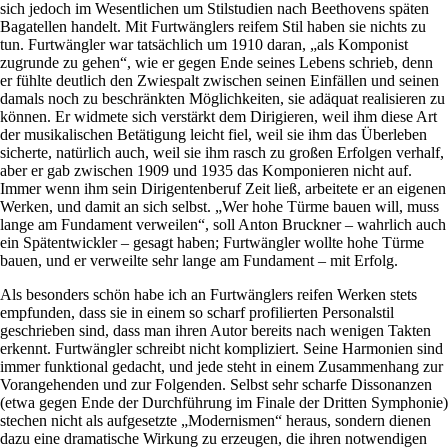
sich jedoch im Wesentlichen um Stilstudien nach Beethovens späten
Bagatellen handelt. Mit Furtwänglers reifem Stil haben sie nichts zu
tun. Furtwängler war tatsächlich um 1910 daran, „als Komponist
zugrunde zu gehen“, wie er gegen Ende seines Lebens schrieb, denn
er fühlte deutlich den Zwiespalt zwischen seinen Einfällen und seinen
damals noch zu beschränkten Möglichkeiten, sie adäquat realisieren zu
können. Er widmete sich verstärkt dem Dirigieren, weil ihm diese Art
der musikalischen Betätigung leicht fiel, weil sie ihm das Überleben
sicherte, natürlich auch, weil sie ihm rasch zu großen Erfolgen verhalf,
aber er gab zwischen 1909 und 1935 das Komponieren nicht auf.
Immer wenn ihm sein Dirigentenberuf Zeit ließ, arbeitete er an eigenen
Werken, und damit an sich selbst. „Wer hohe Türme bauen will, muss
lange am Fundament verweilen“, soll Anton Bruckner – wahrlich auch
ein Spätentwickler – gesagt haben; Furtwängler wollte hohe Türme
bauen, und er verweilte sehr lange am Fundament – mit Erfolg.
Als besonders schön habe ich an Furtwänglers reifen Werken stets
empfunden, dass sie in einem so scharf profilierten Personalstil
geschrieben sind, dass man ihren Autor bereits nach wenigen Takten
erkennt. Furtwängler schreibt nicht kompliziert. Seine Harmonien sind
immer funktional gedacht, und jede steht in einem Zusammenhang zur
Vorangehenden und zur Folgenden. Selbst sehr scharfe Dissonanzen
(etwa gegen Ende der Durchführung im Finale der Dritten Symphonie)
stechen nicht als aufgesetzte „Modernismen“ heraus, sondern dienen
dazu eine dramatische Wirkung zu erzeugen, die ihren notwendigen