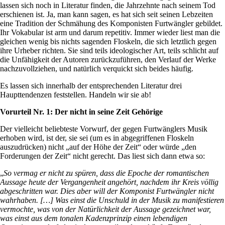
lassen sich noch in Literatur finden, die Jahrzehnte nach seinem Tod
erschienen ist. Ja, man kann sagen, es hat sich seit seinen Lebzeiten
eine Tradition der Schmähung des Komponisten Furtwängler gebildet.
Ihr Vokabular ist arm und darum repetitiv. Immer wieder liest man die
gleichen wenig bis nichts sagenden Floskeln, die sich letztlich gegen
ihre Urheber richten. Sie sind teils ideologischer Art, teils schlicht auf
die Unfähigkeit der Autoren zurückzuführen, den Verlauf der Werke
nachzuvollziehen, und natürlich verquickt sich beides häufig.
Es lassen sich innerhalb der entsprechenden Literatur drei
Haupttendenzen feststellen. Handeln wir sie ab!
Vorurteil Nr. 1: Der nicht in seine Zeit Gehörige
Der vielleicht beliebteste Vorwurf, der gegen Furtwänglers Musik
erhoben wird, ist der, sie sei (um es in abgegriffenen Floskeln
auszudrücken) nicht „auf der Höhe der Zeit“ oder würde „den
Forderungen der Zeit“ nicht gerecht. Das liest sich dann etwa so:
„
So vermag er nicht zu spüren, dass die Epoche der romantischen
Aussage heute der Vergangenheit angehört, nachdem ihr Kreis völlig
abgeschritten war. Dies aber will der Komponist Furtwängler nicht
wahrhaben. […] Was einst die Unschuld in der Musik zu manifestieren
vermochte, was von der Natürlichkeit der Aussage gezeichnet war,
was einst aus dem tonalen Kadenzprinzip einen lebendigen