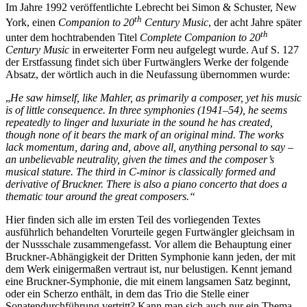
Im Jahre 1992 veröffentlichte Lebrecht bei Simon & Schuster, New
th
York, einen
Companion to 20
Century Music
, der acht Jahre später
th
unter dem hochtrabenden Titel
Complete Companion to 20
Century Music
in erweiterter Form neu aufgelegt wurde. Auf S. 127
der Erstfassung findet sich über Furtwänglers Werke der folgende
Absatz, der wörtlich auch in die Neufassung übernommen wurde:
„
He saw himself, like Mahler, as primarily a composer, yet his music
is of little consequence. In three symphonies (1941–54), he seems
repeatedly to linger and luxuriate in the sound he has created,
though none of it bears the mark of an original mind. The works
lack momentum, daring and, above all, anything personal to say –
an unbelievable neutrality, given the times and the composer’s
musical stature. The third in C-minor is classically formed and
derivative of Bruckner. There is also a piano concerto that does a
thematic tour around the great composers.“
Hier finden sich alle im ersten Teil des vorliegenden Textes
ausführlich behandelten Vorurteile gegen Furtwängler gleichsam in
der Nussschale zusammengefasst. Vor allem die Behauptung einer
Bruckner-Abhängigkeit der Dritten Symphonie kann jeden, der mit
dem Werk einigermaßen vertraut ist, nur belustigen. Kennt jemand
eine Bruckner-Symphonie, die mit einem langsamen Satz beginnt,
oder ein Scherzo enthält, in dem das Trio die Stelle einer
Sonatendurchführung vertritt? Kann man sich auch nur ein Thema