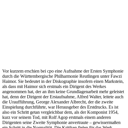
Vor kurzem erschien bei cpo eine Aufnahme der Ersten Symphonie
durch die Württembergische Philharmonie Reutlingen unter Fawzi
Haimor. Sie bedeutet in der Diskographie insofern einen Markstein,
als dass mit Haimor sich erstmals ein Dirigent des Werkes
angenommen hat, der an ihm keine Grundlagenarbeit mehr geleistet
hat, denn der Dirigent der Erstaufnahme, Alfred Walter, leitete auch
die Uraufführung, George Alexander Albrecht, der die zweite
Einspielung durchführte, war Herausgeber des Erstdrucks. Es ist
also ein Schritt getan vergleichbar dem, als der Komponist 1954,
kurz vor seinem Tod, mit Rolf Agop erstmals einem anderen
Dirigenten seine Zweite Symphonie anvertraute – gewissermaßen
ein Schritt in die Normalität. Die Kritiken fielen für das Werk