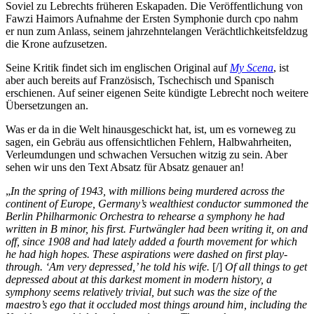
Soviel zu Lebrechts früheren Eskapaden. Die Veröffentlichung von
Fawzi Haimors Aufnahme der Ersten Symphonie durch cpo nahm
er nun zum Anlass, seinem jahrzehntelangen Verächtlichkeitsfeldzug
die Krone aufzusetzen.
Seine Kritik findet sich im englischen Original auf
My Scena
, ist
aber auch bereits auf Französisch, Tschechisch und Spanisch
erschienen. Auf seiner eigenen Seite kündigte Lebrecht noch weitere
Übersetzungen an.
Was er da in die Welt hinausgeschickt hat, ist, um es vorneweg zu
sagen, ein Gebräu aus offensichtlichen Fehlern, Halbwahrheiten,
Verleumdungen und schwachen Versuchen witzig zu sein. Aber
sehen wir uns den Text Absatz für Absatz genauer an!
„
In the spring of 1943, with millions being murdered across the
continent of Europe, Germany’s wealthiest conductor summoned the
Berlin Philharmonic Orchestra to rehearse a symphony he had
written in B minor, his first. Furtwängler had been writing it, on and
off, since 1908 and had lately added a fourth movement for which
he had high hopes. These aspirations were dashed on first play-
through. ‘Am very depressed,’ he told his wife.
[/]
Of all things to get
depressed about at this darkest moment in modern history, a
symphony seems relatively trivial, but such was the size of the
maestro’s ego that it occluded most things around him, including the