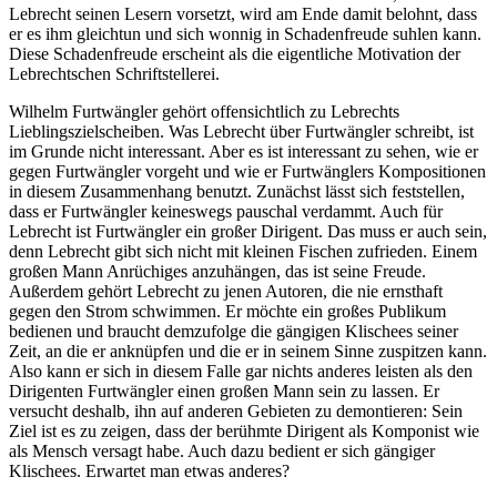
Lebrecht seinen Lesern vorsetzt, wird am Ende damit belohnt, dass
er es ihm gleichtun und sich wonnig in Schadenfreude suhlen kann.
Diese Schadenfreude erscheint als die eigentliche Motivation der
Lebrechtschen Schriftstellerei.
Wilhelm Furtwängler gehört offensichtlich zu Lebrechts
Lieblingszielscheiben. Was Lebrecht über Furtwängler schreibt, ist
im Grunde nicht interessant. Aber es ist interessant zu sehen, wie er
gegen Furtwängler vorgeht und wie er Furtwänglers Kompositionen
in diesem Zusammenhang benutzt. Zunächst lässt sich feststellen,
dass er Furtwängler keineswegs pauschal verdammt. Auch für
Lebrecht ist Furtwängler ein großer Dirigent. Das muss er auch sein,
denn Lebrecht gibt sich nicht mit kleinen Fischen zufrieden. Einem
großen Mann Anrüchiges anzuhängen, das ist seine Freude.
Außerdem gehört Lebrecht zu jenen Autoren, die nie ernsthaft
gegen den Strom schwimmen. Er möchte ein großes Publikum
bedienen und braucht demzufolge die gängigen Klischees seiner
Zeit, an die er anknüpfen und die er in seinem Sinne zuspitzen kann.
Also kann er sich in diesem Falle gar nichts anderes leisten als den
Dirigenten Furtwängler einen großen Mann sein zu lassen. Er
versucht deshalb, ihn auf anderen Gebieten zu demontieren: Sein
Ziel ist es zu zeigen, dass der berühmte Dirigent als Komponist wie
als Mensch versagt habe. Auch dazu bedient er sich gängiger
Klischees. Erwartet man etwas anderes?