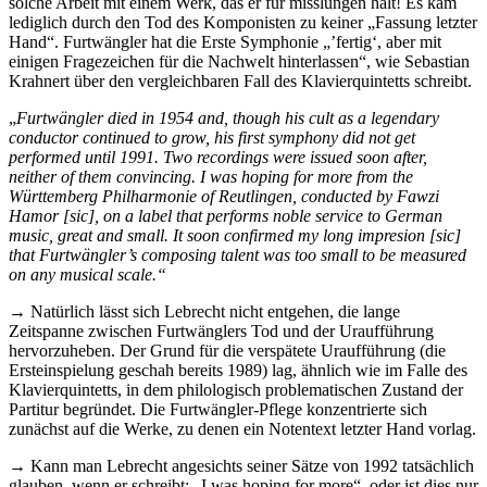
solche Arbeit mit einem Werk, das er für misslungen hält! Es kam
lediglich durch den Tod des Komponisten zu keiner „Fassung letzter
Hand“. Furtwängler hat die Erste Symphonie „’fertig‘, aber mit
einigen Fragezeichen für die Nachwelt hinterlassen“, wie Sebastian
Krahnert über den vergleichbaren Fall des Klavierquintetts schreibt.
„
Furtwängler died in 1954 and, though his cult as a legendary
conductor continued to grow, his first symphony did not get
performed until 1991. Two recordings were issued soon after,
neither of them convincing. I was hoping for more from the
Württemberg Philharmonie of Reutlingen, conducted by Fawzi
Hamor [sic], on a label that performs noble service to German
music, great and small. It soon confirmed my long impresion [sic]
that Furtwängler’s composing talent was too small to be measured
on any musical scale.“
→ Natürlich lässt sich Lebrecht nicht entgehen, die lange
Zeitspanne zwischen Furtwänglers Tod und der Uraufführung
hervorzuheben. Der Grund für die verspätete Uraufführung (die
Ersteinspielung geschah bereits 1989) lag, ähnlich wie im Falle des
Klavierquintetts, in dem philologisch problematischen Zustand der
Partitur begründet. Die Furtwängler-Pflege konzentrierte sich
zunächst auf die Werke, zu denen ein Notentext letzter Hand vorlag.
→ Kann man Lebrecht angesichts seiner Sätze von 1992 tatsächlich
glauben, wenn er schreibt: „I was hoping for more“, oder ist dies nur