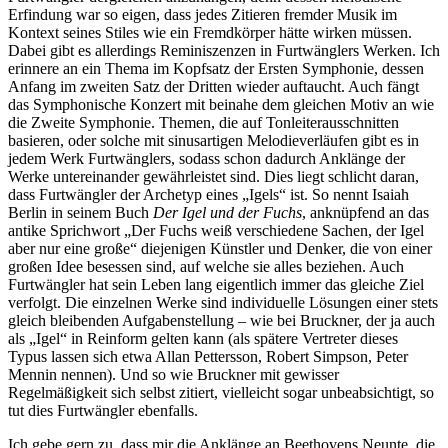
Erfindung war so eigen, dass jedes Zitieren fremder Musik im
Kontext seines Stiles wie ein Fremdkörper hätte wirken müssen.
Dabei gibt es allerdings Reminiszenzen in Furtwänglers Werken. Ich
erinnere an ein Thema im Kopfsatz der Ersten Symphonie, dessen
Anfang im zweiten Satz der Dritten wieder auftaucht. Auch fängt
das Symphonische Konzert mit beinahe dem gleichen Motiv an wie
die Zweite Symphonie. Themen, die auf Tonleiterausschnitten
basieren, oder solche mit sinusartigen Melodieverläufen gibt es in
jedem Werk Furtwänglers, sodass schon dadurch Anklänge der
Werke untereinander gewährleistet sind. Dies liegt schlicht daran,
dass Furtwängler der Archetyp eines „Igels“ ist. So nennt Isaiah
Berlin in seinem Buch
Der Igel und der Fuchs
, anknüpfend an das
antike Sprichwort „Der Fuchs weiß verschiedene Sachen, der Igel
aber nur eine große“ diejenigen Künstler und Denker, die von einer
großen Idee besessen sind, auf welche sie alles beziehen. Auch
Furtwängler hat sein Leben lang eigentlich immer das gleiche Ziel
verfolgt. Die einzelnen Werke sind individuelle Lösungen einer stets
gleich bleibenden Aufgabenstellung – wie bei Bruckner, der ja auch
als „Igel“ in Reinform gelten kann (als spätere Vertreter dieses
Typus lassen sich etwa Allan Pettersson, Robert Simpson, Peter
Mennin nennen). Und so wie Bruckner mit gewisser
Regelmäßigkeit sich selbst zitiert, vielleicht sogar unbeabsichtigt, so
tut dies Furtwängler ebenfalls.
Ich gebe gern zu, dass mir die Anklänge an Beethovens Neunte, die