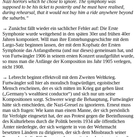
Nazi horrors which he chose to ignore. The symphony was
supposed to be his ticket to posterity and he must have realised,
during rehearsal, that it would not buy him a ride anywhere beyond
the suburbs.“
→ Zunächst fällt wieder ein sachlicher Fehler auf: Die Erste
Symphonie wurde weitgehend in den späten 30er und frühen 40er
Jahren komponiert. Will man ihre Entstehungsgeschichte mit dem
Largo-Satz beginnen lassen, der mit dem Kopfsatz der Ersten
Symphonie das Anfangsthema (und nur dieses) gemeinsam hat, und
von Furtwängler 1906 in seinem ersten Konzert uraufgeführt wurde,
so muss man die Anfänge der Komposition ins Jahr 1905 verlegen,
nicht 1908.
→ Lebrecht beginnt effektvoll mit dem Zweiten Weltkrieg.
Furtwängler soll hier als moralisch fragwürdiger, egoistischer
Mensch erscheinen, der es sich mitten im Krieg gut gehen lässt
(„Germany’s wealthiest conductor“) und sich nur um seine
Kompositionen sorgt. Schwerer wiegt die Behauptung, Furtwängler
hätte sich entschieden, die Nazi-Greuel zu ignorieren. Erneut muss
man sich fragen: Wie kann man einem Manne, der sich persönlich
für Verfolgte eingesetzt hat, der aus Protest gegen die Beeinflussung
des Kulturlebens durch die Politik bereits 1934 alle öffentlichen
Ämter niederlegte, der sich weigerte in von der Wehrmacht
besetzten Ländern zu dirigieren, der sich dem Missbrauch seiner