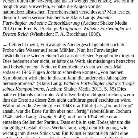
Person durch die NS-Propaganda so weitgehend entzog, wie es ihm
möglich war, vorwerfen, er habe die Augen vor der
nationalsozialistischen Terrorherrschaft verschlossen? Man lese zu
diesem Thema seriöse Bücher wie Klaus Langs
Wilhelm
Furtwängler und seine Entnazifizierung
(Aachen: Shaker Media
2012) und Fred K. Priebergs
Kraftprobe. Wilhelm Furtwängler im
Dritten Reich
(Wiesbaden: F. A. Brockhaus 1986).
→ Lebrecht meint, Furtwänglers Niedergeschlagenheit nach der
Probe wäre Wasser auf seine Mühlen. Nun hat Furtwängler
tatsächlich nie wieder einen Takt aus der Ersten Symphonie dirigiert.
Dies bedeutet aber nicht, er hätte das Werk als misslungen betrachtet
und beiseite gelegt. Nein, er überarbeitete es ein weiteres Mal,
sodass er 1946 Eugen Jochum schreiben konnte: „Von meinen
Symphonien wird eine in diesem Jahr, die andere ein Jahr später
herauskommen.“ (Klaus Lang:
Wilhelm Furtwängler und die Tragik
seines Komponierens
, Aachen: Shaker Media 2013, S. 55) Dies
hätte er (damals noch unter Auftrittsverbot) nicht geschrieben, wenn
ihm die Erste zu dieser Zeit nicht aufführungsreif erschienen wäre.
Während er die Zweite (die er 1948 uraufführte) als „fix und fertig“
ansah, war die Erste für ihn aber nur „fertig“ (ebenfalls an Jochum
1946, siehe Lang:
Tragik
, S. 49), und noch 1954 feilte er an
einzelnen Stellen der Partitur. Dass er bis in sein Todesjahr um die
endgültige Gestalt dieses Werkes rang, zeigt deutlich genug, wie
wichtig ihm dieses Stück war. Ein Künstler macht sich nicht eine