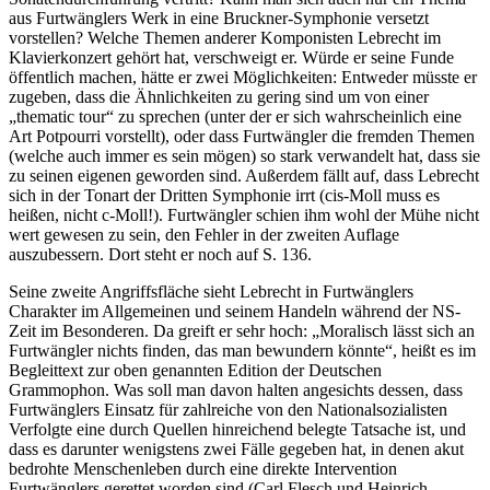
aus Furtwänglers Werk in eine Bruckner-Symphonie versetzt
vorstellen? Welche Themen anderer Komponisten Lebrecht im
Klavierkonzert gehört hat, verschweigt er. Würde er seine Funde
öffentlich machen, hätte er zwei Möglichkeiten: Entweder müsste er
zugeben, dass die Ähnlichkeiten zu gering sind um von einer
„thematic tour“ zu sprechen (unter der er sich wahrscheinlich eine
Art Potpourri vorstellt), oder dass Furtwängler die fremden Themen
(welche auch immer es sein mögen) so stark verwandelt hat, dass sie
zu seinen eigenen geworden sind. Außerdem fällt auf, dass Lebrecht
sich in der Tonart der Dritten Symphonie irrt (cis-Moll muss es
heißen, nicht c-Moll!). Furtwängler schien ihm wohl der Mühe nicht
wert gewesen zu sein, den Fehler in der zweiten Auflage
auszubessern. Dort steht er noch auf S. 136.
Seine zweite Angriffsfläche sieht Lebrecht in Furtwänglers
Charakter im Allgemeinen und seinem Handeln während der NS-
Zeit im Besonderen. Da greift er sehr hoch: „Moralisch lässt sich an
Furtwängler nichts finden, das man bewundern könnte“, heißt es im
Begleittext zur oben genannten Edition der Deutschen
Grammophon. Was soll man davon halten angesichts dessen, dass
Furtwänglers Einsatz für zahlreiche von den Nationalsozialisten
Verfolgte eine durch Quellen hinreichend belegte Tatsache ist, und
dass es darunter wenigstens zwei Fälle gegeben hat, in denen akut
bedrohte Menschenleben durch eine direkte Intervention
Furtwänglers gerettet worden sind (Carl Flesch und Heinrich