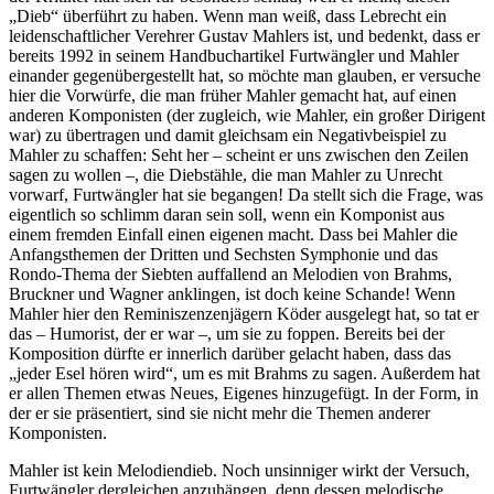
„Dieb“ überführt zu haben. Wenn man weiß, dass Lebrecht ein
leidenschaftlicher Verehrer Gustav Mahlers ist, und bedenkt, dass er
bereits 1992 in seinem Handbuchartikel Furtwängler und Mahler
einander gegenübergestellt hat, so möchte man glauben, er versuche
hier die Vorwürfe, die man früher Mahler gemacht hat, auf einen
anderen Komponisten (der zugleich, wie Mahler, ein großer Dirigent
war) zu übertragen und damit gleichsam ein Negativbeispiel zu
Mahler zu schaffen: Seht her – scheint er uns zwischen den Zeilen
sagen zu wollen –, die Diebstähle, die man Mahler zu Unrecht
vorwarf, Furtwängler hat sie begangen! Da stellt sich die Frage, was
eigentlich so schlimm daran sein soll, wenn ein Komponist aus
einem fremden Einfall einen eigenen macht. Dass bei Mahler die
Anfangsthemen der Dritten und Sechsten Symphonie und das
Rondo-Thema der Siebten auffallend an Melodien von Brahms,
Bruckner und Wagner anklingen, ist doch keine Schande! Wenn
Mahler hier den Reminiszenzenjägern Köder ausgelegt hat, so tat er
das – Humorist, der er war –, um sie zu foppen. Bereits bei der
Komposition dürfte er innerlich darüber gelacht haben, dass das
„jeder Esel hören wird“, um es mit Brahms zu sagen. Außerdem hat
er allen Themen etwas Neues, Eigenes hinzugefügt. In der Form, in
der er sie präsentiert, sind sie nicht mehr die Themen anderer
Komponisten.
Mahler ist kein Melodiendieb. Noch unsinniger wirkt der Versuch,
Furtwängler dergleichen anzuhängen, denn dessen melodische