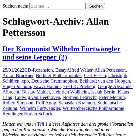
Suchen nach:
Schlagwort-Archiv: Allan
Pettersson
Der Komponist Wilhelm Furtwängler
und seine Gegner (2)
25/01/2022
CD-Rezension
,
Essay
Alfred Walter
,
Allan Pettersson
,
Anton Bruckner
,
Berliner Philharmoniker
,
Carl Flesch
,
Christoph
Schlüren
,
cpo
,
Deutsche Grammophon
,
Eckhardt van den Hoogen
,
Eugen Jochum
,
Fawzi Haimor
,
Fred K. Prieberg
,
George Alexander
Albrecht
,
Gustav Mahler
,
Heinrich Wollheim
,
Isaiah Berlin
,
Klaus
Lang
,
Ludwig van Beethoven
,
Norman Lebrecht
,
Peter Mennin
,
Robert Simpson
,
Rolf Agop
,
Sebastian Krahnert
,
Süddeutsche
Zeitung
,
Wilhelm Furtwängler
,
Württembergische Philharmonie
Reutlingen
Florian Schuck
Hatten wir uns in
Teil 1
dieses Aufsatzes den drei großen Vorurteilen
gegen den Komponisten Wilhelm Furtwängler und ihrer
Widerlegung gewidmet, so befasst sich der zweite Teil (der heute