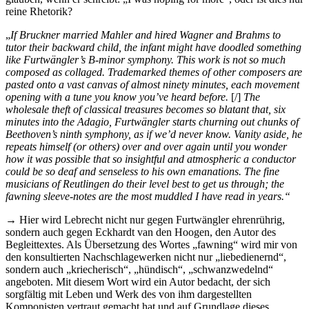
reine Rhetorik?
„
If Bruckner married Mahler and hired Wagner and Brahms to
tutor their backward child, the infant might have doodled something
like Furtwängler’s B-minor symphony. This work is not so much
composed as collaged. Trademarked themes of other composers are
pasted onto a vast canvas of almost ninety minutes, each movement
opening with a tune you know you’ve heard before.
[/]
The
wholesale theft of classical treasures becomes so blatant that, six
minutes into the Adagio, Furtwängler starts churning out chunks of
Beethoven’s ninth symphony, as if we’d never know. Vanity aside, he
repeats himself (or others) over and over again until you wonder
how it was possible that so insightful and atmospheric a conductor
could be so deaf and senseless to his own emanations. The fine
musicians of Reutlingen do their level best to get us through; the
fawning sleeve-notes are the most muddled I have read in years.“
→ Hier wird Lebrecht nicht nur gegen Furtwängler ehrenrührig,
sondern auch gegen Eckhardt van den Hoogen, den Autor des
Begleittextes. Als Übersetzung des Wortes „fawning“ wird mir von
den konsultierten Nachschlagewerken nicht nur „liebedienernd“,
sondern auch „kriecherisch“, „hündisch“, „schwanzwedelnd“
angeboten. Mit diesem Wort wird ein Autor bedacht, der sich
sorgfältig mit Leben und Werk des von ihm dargestellten
Komponisten vertraut gemacht hat und auf Grundlage dieses