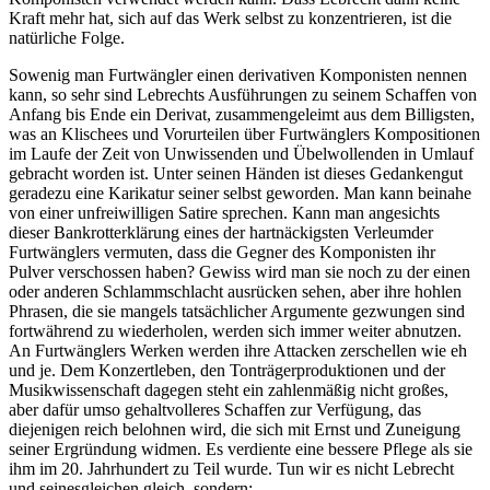
Kraft mehr hat, sich auf das Werk selbst zu konzentrieren, ist die
natürliche Folge.
Sowenig man Furtwängler einen derivativen Komponisten nennen
kann, so sehr sind Lebrechts Ausführungen zu seinem Schaffen von
Anfang bis Ende ein Derivat, zusammengeleimt aus dem Billigsten,
was an Klischees und Vorurteilen über Furtwänglers Kompositionen
im Laufe der Zeit von Unwissenden und Übelwollenden in Umlauf
gebracht worden ist. Unter seinen Händen ist dieses Gedankengut
geradezu eine Karikatur seiner selbst geworden. Man kann beinahe
von einer unfreiwilligen Satire sprechen. Kann man angesichts
dieser Bankrotterklärung eines der hartnäckigsten Verleumder
Furtwänglers vermuten, dass die Gegner des Komponisten ihr
Pulver verschossen haben? Gewiss wird man sie noch zu der einen
oder anderen Schlammschlacht ausrücken sehen, aber ihre hohlen
Phrasen, die sie mangels tatsächlicher Argumente gezwungen sind
fortwährend zu wiederholen, werden sich immer weiter abnutzen.
An Furtwänglers Werken werden ihre Attacken zerschellen wie eh
und je. Dem Konzertleben, den Tonträgerproduktionen und der
Musikwissenschaft dagegen steht ein zahlenmäßig nicht großes,
aber dafür umso gehaltvolleres Schaffen zur Verfügung, das
diejenigen reich belohnen wird, die sich mit Ernst und Zuneigung
seiner Ergründung widmen. Es verdiente eine bessere Pflege als sie
ihm im 20. Jahrhundert zu Teil wurde. Tun wir es nicht Lebrecht
und seinesgleichen gleich, sondern: