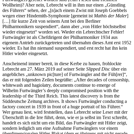
Wollheim)? Aber nein, Lebrecht will in ihm nur einen „Günstling
des Führers“ sehen, der „[n]ach einem Zwist mit Joseph Goebbels
wegen einer Hindemith-Symphonie [gemeint ist
Mathis der Maler
]
[…] für kurze Zeit von seinem Amt bei den Berliner
Philharmonikern suspendiert“, dann aber „von Hitler höchstselbst
wieder eingesetzt“ worden sei. Wieder ein Lebrechtscher Fehler!
Furtwängler ist als Chefdirigent der Philharmoniker 1934 aus
eigenem Antrieb zurückgetreten und übernahm dieses Amt erst 1952
wieder. Es hat ihn niemand suspendiert, und erst recht hat ihn kein
Hitler wieder eingesetzt.
Anscheinend immer bereit, in diese Kerbe zu hauen, frohlockte
Lebrecht am 27. März 2019 auf seiner Seite
Slipped Disc
über ein
angebliches „unknown pic[ture] of Furtwängler and the Füh[rer]“,
das er mit folgenden Zeilen begrüßte: „After decades of censorship,
whitewash and hagiolatry, documents continue to emerge of
Wilhelm Furtwängler’s deeply compromised position with the
leadership of the Third Reich. This latest discovery is from the
Süddeutsche Zeitung archives. It shows Furtwängler conducting a
factory concert in 1939 in front of a huge portrait of his Führer.“
Wer genau liest, wird feststellen, dass Lebrecht seine Leser mit der
Überschrift in die Irre führt, denn, wie er ja selbst im Text schreibt,
handelt es sich nicht um ein Bild, das Furtwängler mit Hitler zeigt,
sondern lediglich um eine Aufnahme Furtwänglers vor einem
überdimensionalen Hitler-Plakat (dem er übrigens mit nicht gerade