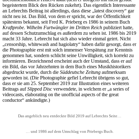
begeistertem Blick den Rücken zukehrt). Das eigentlich Interessante
an Lebrechts Beitrag ist allerdings, dass diese „latest discovery“ gar
nicht neu ist. Das Bild, von dem er spricht, war der Öffentlichkeit
spätestens bekannt, seit Fred K. Prieberg es 1986 in seinem Buch
Kraftprobe. Wilhelm Furtwängler im Dritten Reich
publiziert hatte,
auf dessen Schutzumschlag es außerdem zu sehen ist. 1986 bis 2019
macht 33 Jahre. Lebrecht hat sich also wieder einmal geirrt. Nicht
„censorship, whitewash and hagiolatry“ haben dafür gesorgt, dass er
die Photographie erst mit solch immenser Verspätung zur Kenntnis
genommen hat, sondern schlicht seine Unwilligkeit, sich korrekt zu
informieren. Bezeichnend erscheint auch der Umstand, dass er auf
ein Bild, das vor Jahrzehnten in dem Buch eines Musikhistorikers
abgedruckt wurde, durch die
Süddeutsche Zeitung
aufmerksam
geworden ist. (Die Photographie gefiel Lebrecht übrigens so gut,
dass er sie am 25. September 2019 zur Illustration eines weiteren
Beitrags auf
Slipped Disc
verwendete, in welchem er „a series of
videocasts, elaborating on the unofficial aspects of the great
conductor“ ankündigte.)
Das angeblich neu entdeckte Bild 2019 auf Lebrechts Seite…
… und 1986 auf dem Umschlag von Priebergs Buch.