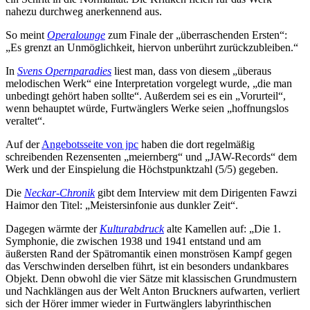
nahezu durchweg anerkennend aus.
So meint
Operalounge
zum Finale der „überraschenden Ersten“:
„Es grenzt an Unmöglichkeit, hiervon unberührt zurückzubleiben.“
In
Svens Opernparadies
liest man, dass von diesem „überaus
melodischen Werk“ eine Interpretation vorgelegt wurde, „die man
unbedingt gehört haben sollte“. Außerdem sei es ein „Vorurteil“,
wenn behauptet würde, Furtwänglers Werke seien „hoffnungslos
veraltet“.
Auf der
Angebotsseite von jpc
haben die dort regelmäßig
schreibenden Rezensenten „meiernberg“ und „JAW-Records“ dem
Werk und der Einspielung die Höchstpunktzahl (5/5) gegeben.
Die
Neckar-Chronik
gibt dem Interview mit dem Dirigenten Fawzi
Haimor den Titel: „Meistersinfonie aus dunkler Zeit“.
Dagegen wärmte der
Kulturabdruck
alte Kamellen auf: „Die 1.
Symphonie, die zwischen 1938 und 1941 entstand und am
äußersten Rand der Spätromantik einen monströsen Kampf gegen
das Verschwinden derselben führt, ist ein besonders undankbares
Objekt. Denn obwohl die vier Sätze mit klassischen Grundmustern
und Nachklängen aus der Welt Anton Bruckners aufwarten, verliert
sich der Hörer immer wieder in Furtwänglers labyrinthischen