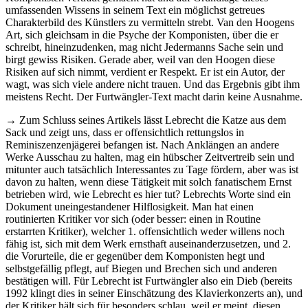
umfassenden Wissens in seinem Text ein möglichst getreues
Charakterbild des Künstlers zu vermitteln strebt. Van den Hoogens
Art, sich gleichsam in die Psyche der Komponisten, über die er
schreibt, hineinzudenken, mag nicht Jedermanns Sache sein und
birgt gewiss Risiken. Gerade aber, weil van den Hoogen diese
Risiken auf sich nimmt, verdient er Respekt. Er ist ein Autor, der
wagt, was sich viele andere nicht trauen. Und das Ergebnis gibt ihm
meistens Recht. Der Furtwängler-Text macht darin keine Ausnahme.
→ Zum Schluss seines Artikels lässt Lebrecht die Katze aus dem
Sack und zeigt uns, dass er offensichtlich rettungslos in
Reminiszenzenjägerei befangen ist. Nach Anklängen an andere
Werke Ausschau zu halten, mag ein hübscher Zeitvertreib sein und
mitunter auch tatsächlich Interessantes zu Tage fördern, aber was ist
davon zu halten, wenn diese Tätigkeit mit solch fanatischem Ernst
betrieben wird, wie Lebrecht es hier tut? Lebrechts Worte sind ein
Dokument uneingestandener Hilflosigkeit. Man hat einen
routinierten Kritiker vor sich (oder besser: einen in Routine
erstarrten Kritiker), welcher 1. offensichtlich weder willens noch
fähig ist, sich mit dem Werk ernsthaft auseinanderzusetzen, und 2.
die Vorurteile, die er gegenüber dem Komponisten hegt und
selbstgefällig pflegt, auf Biegen und Brechen sich und anderen
bestätigen will. Für Lebrecht ist Furtwängler also ein Dieb (bereits
1992 klingt dies in seiner Einschätzung des Klavierkonzerts an), und
der Kritiker hält sich für besonders schlau, weil er meint, diesen