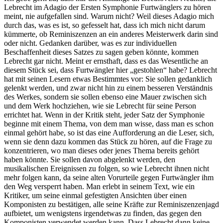
Lebrecht im Adagio der Ersten Symphonie Furtwänglers zu hören
meint, nie aufgefallen sind. Warum nicht? Weil dieses Adagio mich
durch das, was es ist, so gefesselt hat, dass ich mich nicht darum
kümmerte, ob Reminiszenzen an ein anderes Meisterwerk darin sind
oder nicht. Gedanken darüber, was es zur individuellen
Beschaffenheit dieses Satzes zu sagen geben könnte, kommen
Lebrecht gar nicht. Meint er ernsthaft, dass es das Wesentliche an
diesem Stück sei, dass Furtwängler hier „gestohlen“ habe? Lebrecht
hat mit seinen Lesern etwas Bestimmtes vor: Sie sollen gedanklich
gelenkt werden, und zwar nicht hin zu einem besseren Verständnis
des Werkes, sondern sie sollen ebenso eine Mauer zwischen sich
und dem Werk hochziehen, wie sie Lebrecht für seine Person
errichtet hat. Wenn in der Kritik steht, jeder Satz der Symphonie
beginne mit einem Thema, von dem man wisse, dass man es schon
einmal gehört habe, so ist das eine Aufforderung an die Leser, sich,
wenn sie denn dazu kommen das Stück zu hören, auf die Frage zu
konzentrieren, wo man dieses oder jenes Thema bereits gehört
haben könnte. Sie sollen davon abgelenkt werden, den
musikalischen Ereignissen zu folgen, so wie Lebrecht ihnen nicht
mehr folgen kann, da seine alten Vorurteile gegen Furtwängler ihm
den Weg versperrt haben. Man erlebt in seinem Text, wie ein
Kritiker, um seine einmal gefestigten Ansichten über einen
Komponisten zu bestätigen, alle seine Kräfte zur Reminiszenzenjagd
aufbietet, um wenigstens irgendetwas zu finden, das gegen den
Komponisten verwendet werden kann. Dass Lebrecht dann keine