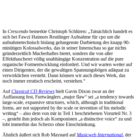
In
Crescendo
bemerkte Christoph Schlüren: „Tatsächlich handelt es
sich bei Fawzi Haimors Reutlinger Aufnahme für cpo um die
aufnahmetechnisch bislang gelungenste Darbietung des knapp 90-
minütigen Kolossalwerks, das in seiner Innenschau so gar nichts
gründerzeitlich Macherhaftes bietet, sondern die von aller
Effekthascherei völlig unabhängige Konzentration auf die pure
organische Formentwicklung einfordert. Und wir warten weiter auf
einen Dirigenten, der die gewaltigen Spannungsbögen adäquat zu
verwirklichen versteht. Dann können wir auch dieses Werk, das
noch immer erratisch erscheint, verstehen.“
Auf
Classical CD Reviews
hielt Gavin Dixon zwar an der
Auffassung fest, Furtwänglers „major flaw“ sei „a tendency towards
large-scale, expansive structures, which, although in traditional
forms, are not supported by the scale or invention of his melodic
writing“ – also dem von mir in Teil 1 beschriebenen Vorurteil Nr. 3
–, gesteht ihm jedoch als Komponisten „a distinctive voice“ zu und
lobt immerhin das Scherzo ohne Einschränkung.
Ähnlich äußert sich Rob Maynard auf
Musicweb International
, der