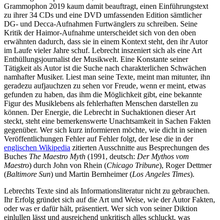
Grammophon 2019 kaum damit beauftragt, einen Einführungstext
zu ihrer 34 CDs und eine DVD umfassenden Edition sämtlicher
DG- und Decca-Aufnahmen Furtwänglers zu schreiben. Seine
Kritik der Haimor-Aufnahme unterscheidet sich von den oben
erwähnten dadurch, dass sie in einem Kontext steht, den ihr Autor
im Laufe vieler Jahre schuf. Lebrecht inszeniert sich als eine Art
Enthüllungsjournalist der Musikwelt. Eine Konstante seiner
Tätigkeit als Autor ist die Suche nach charakterlichen Schwächen
namhafter Musiker. Liest man seine Texte, meint man mitunter, ihn
geradezu aufjauchzen zu sehen vor Freude, wenn er meint, etwas
gefunden zu haben, das ihm die Möglichkeit gibt, eine bekannte
Figur des Musiklebens als fehlerhaften Menschen darstellen zu
können. Der Energie, die Lebrecht in Suchaktionen dieser Art
steckt, steht eine bemerkenswerte Unachtsamkeit in Sachen Fakten
gegenüber. Wer sich kurz informieren möchte, wie dicht in seinen
Veröffentlichungen Fehler auf Fehler folgt, der lese die in der
englischen Wikipedia
zitierten Ausschnitte aus Besprechungen des
Buches
The Maestro Myth
(1991, deutsch:
Der Mythos vom
Maestro
) durch John von Rhein (
Chicago Tribune
), Roger Dettmer
(
Baltimore Sun
) und Martin Bernheimer (
Los Angeles Times
).
Lebrechts Texte sind als Informationsliteratur nicht zu gebrauchen.
Ihr Erfolg gründet sich auf die Art und Weise, wie der Autor Fakten,
oder was er dafür hält, präsentiert. Wer sich von seiner Diktion
einlullen lässt und ausreichend unkritisch alles schluckt, was