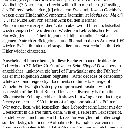
Wollheim)? Aber nein, Lebrecht will in ihm nur einen „Günstling
des Führers“ sehen, der „[n]ach einem Zwist mit Joseph Goebbels
wegen einer Hindemith-Symphonie [gemeint ist
Mathis der Maler
]
[…] für kurze Zeit von seinem Amt bei den Berliner
Philharmonikern suspendiert“, dann aber „von Hitler höchstselbst
wieder eingesetzt“ worden sei. Wieder ein Lebrechtscher Fehler!
Furtwängler ist als Chefdirigent der Philharmoniker 1934 aus
eigenem Antrieb zurückgetreten und übernahm dieses Amt erst 1952
wieder. Es hat ihn niemand suspendiert, und erst recht hat ihn kein
Hitler wieder eingesetzt.
Anscheinend immer bereit, in diese Kerbe zu hauen, frohlockte
Lebrecht am 27. März 2019 auf seiner Seite
Slipped Disc
über ein
angebliches „unknown pic[ture] of Furtwängler and the Füh[rer]“,
das er mit folgenden Zeilen begrüßte: „After decades of censorship,
whitewash and hagiolatry, documents continue to emerge of
Wilhelm Furtwängler’s deeply compromised position with the
leadership of the Third Reich. This latest discovery is from the
Süddeutsche Zeitung archives. It shows Furtwängler conducting a
factory concert in 1939 in front of a huge portrait of his Führer.“
Wer genau liest, wird feststellen, dass Lebrecht seine Leser mit der
Überschrift in die Irre führt, denn, wie er ja selbst im Text schreibt,
handelt es sich nicht um ein Bild, das Furtwängler mit Hitler zeigt,
sondern lediglich um eine Aufnahme Furtwänglers vor einem
überdimensionalen Hitler-Plakat (dem er übrigens mit nicht gerade