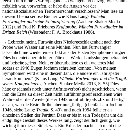
Person durch die NS-Propaganda so weitgehend entzog, wie es ihm
möglich war, vorwerfen, er habe die Augen vor der
nationalsozialistischen Terrorherrschaft verschlossen? Man lese zu
diesem Thema seriöse Bücher wie Klaus Langs
Wilhelm
Furtwängler und seine Entnazifizierung
(Aachen: Shaker Media
2012) und Fred K. Priebergs
Kraftprobe. Wilhelm Furtwängler im
Dritten Reich
(Wiesbaden: F. A. Brockhaus 1986).
→ Lebrecht meint, Furtwänglers Niedergeschlagenheit nach der
Probe wäre Wasser auf seine Mühlen. Nun hat Furtwängler
tatsächlich nie wieder einen Takt aus der Ersten Symphonie dirigiert.
Dies bedeutet aber nicht, er hätte das Werk als misslungen betrachtet
und beiseite gelegt. Nein, er überarbeitete es ein weiteres Mal,
sodass er 1946 Eugen Jochum schreiben konnte: „Von meinen
Symphonien wird eine in diesem Jahr, die andere ein Jahr später
herauskommen.“ (Klaus Lang:
Wilhelm Furtwängler und die Tragik
seines Komponierens
, Aachen: Shaker Media 2013, S. 55) Dies
hätte er (damals noch unter Auftrittsverbot) nicht geschrieben, wenn
ihm die Erste zu dieser Zeit nicht aufführungsreif erschienen wäre.
Während er die Zweite (die er 1948 uraufführte) als „fix und fertig“
ansah, war die Erste für ihn aber nur „fertig“ (ebenfalls an Jochum
1946, siehe Lang:
Tragik
, S. 49), und noch 1954 feilte er an
einzelnen Stellen der Partitur. Dass er bis in sein Todesjahr um die
endgültige Gestalt dieses Werkes rang, zeigt deutlich genug, wie
wichtig ihm dieses Stück war. Ein Künstler macht sich nicht eine