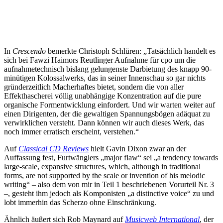
In
Crescendo
bemerkte Christoph Schlüren: „Tatsächlich handelt es
sich bei Fawzi Haimors Reutlinger Aufnahme für cpo um die
aufnahmetechnisch bislang gelungenste Darbietung des knapp 90-
minütigen Kolossalwerks, das in seiner Innenschau so gar nichts
gründerzeitlich Macherhaftes bietet, sondern die von aller
Effekthascherei völlig unabhängige Konzentration auf die pure
organische Formentwicklung einfordert. Und wir warten weiter auf
einen Dirigenten, der die gewaltigen Spannungsbögen adäquat zu
verwirklichen versteht. Dann können wir auch dieses Werk, das
noch immer erratisch erscheint, verstehen.“
Auf
Classical CD Reviews
hielt Gavin Dixon zwar an der
Auffassung fest, Furtwänglers „major flaw“ sei „a tendency towards
large-scale, expansive structures, which, although in traditional
forms, are not supported by the scale or invention of his melodic
writing“ – also dem von mir in Teil 1 beschriebenen Vorurteil Nr. 3
–, gesteht ihm jedoch als Komponisten „a distinctive voice“ zu und
lobt immerhin das Scherzo ohne Einschränkung.
Ähnlich äußert sich Rob Maynard auf
Musicweb International
, der