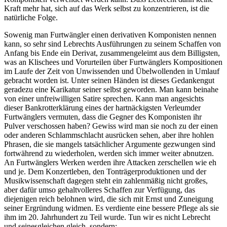
Kraft mehr hat, sich auf das Werk selbst zu konzentrieren, ist die
natürliche Folge.
Sowenig man Furtwängler einen derivativen Komponisten nennen
kann, so sehr sind Lebrechts Ausführungen zu seinem Schaffen von
Anfang bis Ende ein Derivat, zusammengeleimt aus dem Billigsten,
was an Klischees und Vorurteilen über Furtwänglers Kompositionen
im Laufe der Zeit von Unwissenden und Übelwollenden in Umlauf
gebracht worden ist. Unter seinen Händen ist dieses Gedankengut
geradezu eine Karikatur seiner selbst geworden. Man kann beinahe
von einer unfreiwilligen Satire sprechen. Kann man angesichts
dieser Bankrotterklärung eines der hartnäckigsten Verleumder
Furtwänglers vermuten, dass die Gegner des Komponisten ihr
Pulver verschossen haben? Gewiss wird man sie noch zu der einen
oder anderen Schlammschlacht ausrücken sehen, aber ihre hohlen
Phrasen, die sie mangels tatsächlicher Argumente gezwungen sind
fortwährend zu wiederholen, werden sich immer weiter abnutzen.
An Furtwänglers Werken werden ihre Attacken zerschellen wie eh
und je. Dem Konzertleben, den Tonträgerproduktionen und der
Musikwissenschaft dagegen steht ein zahlenmäßig nicht großes,
aber dafür umso gehaltvolleres Schaffen zur Verfügung, das
diejenigen reich belohnen wird, die sich mit Ernst und Zuneigung
seiner Ergründung widmen. Es verdiente eine bessere Pflege als sie
ihm im 20. Jahrhundert zu Teil wurde. Tun wir es nicht Lebrecht
und seinesgleichen gleich, sondern: