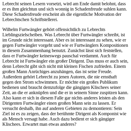
Lebrecht seinen Lesern vorsetzt, wird am Ende damit belohnt, dass
er es ihm gleichtun und sich wonnig in Schadenfreude suhlen kann.
Diese Schadenfreude erscheint als die eigentliche Motivation der
Lebrechtschen Schriftstellerei.
Wilhelm Furtwängler gehört offensichtlich zu Lebrechts
Lieblingszielscheiben. Was Lebrecht über Furtwängler schreibt, ist
im Grunde nicht interessant. Aber es ist interessant zu sehen, wie er
gegen Furtwängler vorgeht und wie er Furtwänglers Kompositionen
in diesem Zusammenhang benutzt. Zunächst lässt sich feststellen,
dass er Furtwängler keineswegs pauschal verdammt. Auch für
Lebrecht ist Furtwängler ein großer Dirigent. Das muss er auch sein,
denn Lebrecht gibt sich nicht mit kleinen Fischen zufrieden. Einem
großen Mann Anrüchiges anzuhängen, das ist seine Freude.
Außerdem gehört Lebrecht zu jenen Autoren, die nie ernsthaft
gegen den Strom schwimmen. Er möchte ein großes Publikum
bedienen und braucht demzufolge die gängigen Klischees seiner
Zeit, an die er anknüpfen und die er in seinem Sinne zuspitzen kann.
Also kann er sich in diesem Falle gar nichts anderes leisten als den
Dirigenten Furtwängler einen großen Mann sein zu lassen. Er
versucht deshalb, ihn auf anderen Gebieten zu demontieren: Sein
Ziel ist es zu zeigen, dass der berühmte Dirigent als Komponist wie
als Mensch versagt habe. Auch dazu bedient er sich gängiger
Klischees. Erwartet man etwas anderes?