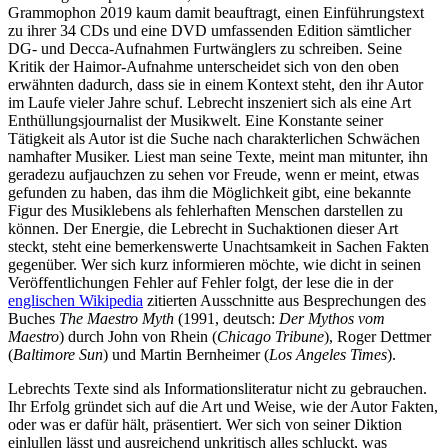
Grammophon 2019 kaum damit beauftragt, einen Einführungstext
zu ihrer 34 CDs und eine DVD umfassenden Edition sämtlicher
DG- und Decca-Aufnahmen Furtwänglers zu schreiben. Seine
Kritik der Haimor-Aufnahme unterscheidet sich von den oben
erwähnten dadurch, dass sie in einem Kontext steht, den ihr Autor
im Laufe vieler Jahre schuf. Lebrecht inszeniert sich als eine Art
Enthüllungsjournalist der Musikwelt. Eine Konstante seiner
Tätigkeit als Autor ist die Suche nach charakterlichen Schwächen
namhafter Musiker. Liest man seine Texte, meint man mitunter, ihn
geradezu aufjauchzen zu sehen vor Freude, wenn er meint, etwas
gefunden zu haben, das ihm die Möglichkeit gibt, eine bekannte
Figur des Musiklebens als fehlerhaften Menschen darstellen zu
können. Der Energie, die Lebrecht in Suchaktionen dieser Art
steckt, steht eine bemerkenswerte Unachtsamkeit in Sachen Fakten
gegenüber. Wer sich kurz informieren möchte, wie dicht in seinen
Veröffentlichungen Fehler auf Fehler folgt, der lese die in der
englischen Wikipedia
zitierten Ausschnitte aus Besprechungen des
Buches
The Maestro Myth
(1991, deutsch:
Der Mythos vom
Maestro
) durch John von Rhein (
Chicago Tribune
), Roger Dettmer
(
Baltimore Sun
) und Martin Bernheimer (
Los Angeles Times
).
Lebrechts Texte sind als Informationsliteratur nicht zu gebrauchen.
Ihr Erfolg gründet sich auf die Art und Weise, wie der Autor Fakten,
oder was er dafür hält, präsentiert. Wer sich von seiner Diktion
einlullen lässt und ausreichend unkritisch alles schluckt, was