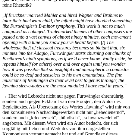
reine Rhetorik?
„
If Bruckner married Mahler and hired Wagner and Brahms to
tutor their backward child, the infant might have doodled something
like Furtwängler’s B-minor symphony. This work is not so much
composed as collaged. Trademarked themes of other composers are
pasted onto a vast canvas of almost ninety minutes, each movement
opening with a tune you know you’ve heard before.
[/]
The
wholesale theft of classical treasures becomes so blatant that, six
minutes into the Adagio, Furtwängler starts churning out chunks of
Beethoven’s ninth symphony, as if we’d never know. Vanity aside, he
repeats himself (or others) over and over again until you wonder
how it was possible that so insightful and atmospheric a conductor
could be so deaf and senseless to his own emanations. The fine
musicians of Reutlingen do their level best to get us through; the
fawning sleeve-notes are the most muddled I have read in years.“
→ Hier wird Lebrecht nicht nur gegen Furtwängler ehrenrührig,
sondern auch gegen Eckhardt van den Hoogen, den Autor des
Begleittextes. Als Übersetzung des Wortes „fawning“ wird mir von
den konsultierten Nachschlagewerken nicht nur „liebedienernd“,
sondern auch „kriecherisch“, „hündisch“, „schwanzwedelnd“
angeboten. Mit diesem Wort wird ein Autor bedacht, der sich
sorgfältig mit Leben und Werk des von ihm dargestellten
Komponisten vertraut gemacht hat und auf Grundlage dieses