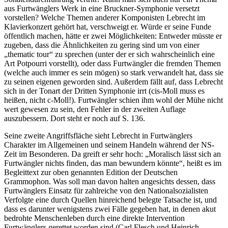
aus Furtwänglers Werk in eine Bruckner-Symphonie versetzt
vorstellen? Welche Themen anderer Komponisten Lebrecht im
Klavierkonzert gehört hat, verschweigt er. Würde er seine Funde
öffentlich machen, hätte er zwei Möglichkeiten: Entweder müsste er
zugeben, dass die Ähnlichkeiten zu gering sind um von einer
„thematic tour“ zu sprechen (unter der er sich wahrscheinlich eine
Art Potpourri vorstellt), oder dass Furtwängler die fremden Themen
(welche auch immer es sein mögen) so stark verwandelt hat, dass sie
zu seinen eigenen geworden sind. Außerdem fällt auf, dass Lebrecht
sich in der Tonart der Dritten Symphonie irrt (cis-Moll muss es
heißen, nicht c-Moll!). Furtwängler schien ihm wohl der Mühe nicht
wert gewesen zu sein, den Fehler in der zweiten Auflage
auszubessern. Dort steht er noch auf S. 136.
Seine zweite Angriffsfläche sieht Lebrecht in Furtwänglers
Charakter im Allgemeinen und seinem Handeln während der NS-
Zeit im Besonderen. Da greift er sehr hoch: „Moralisch lässt sich an
Furtwängler nichts finden, das man bewundern könnte“, heißt es im
Begleittext zur oben genannten Edition der Deutschen
Grammophon. Was soll man davon halten angesichts dessen, dass
Furtwänglers Einsatz für zahlreiche von den Nationalsozialisten
Verfolgte eine durch Quellen hinreichend belegte Tatsache ist, und
dass es darunter wenigstens zwei Fälle gegeben hat, in denen akut
bedrohte Menschenleben durch eine direkte Intervention
Furtwänglers gerettet worden sind (Carl Flesch und Heinrich