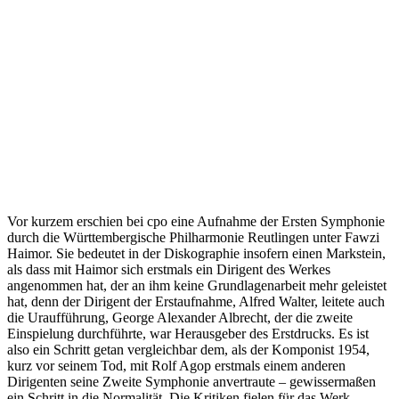
Vor kurzem erschien bei cpo eine Aufnahme der Ersten Symphonie
durch die Württembergische Philharmonie Reutlingen unter Fawzi
Haimor. Sie bedeutet in der Diskographie insofern einen Markstein,
als dass mit Haimor sich erstmals ein Dirigent des Werkes
angenommen hat, der an ihm keine Grundlagenarbeit mehr geleistet
hat, denn der Dirigent der Erstaufnahme, Alfred Walter, leitete auch
die Uraufführung, George Alexander Albrecht, der die zweite
Einspielung durchführte, war Herausgeber des Erstdrucks. Es ist
also ein Schritt getan vergleichbar dem, als der Komponist 1954,
kurz vor seinem Tod, mit Rolf Agop erstmals einem anderen
Dirigenten seine Zweite Symphonie anvertraute – gewissermaßen
ein Schritt in die Normalität. Die Kritiken fielen für das Werk