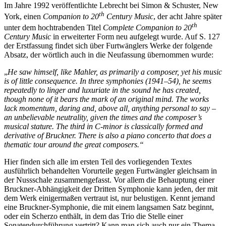
Im Jahre 1992 veröffentlichte Lebrecht bei Simon & Schuster, New
th
York, einen
Companion to 20
Century Music
, der acht Jahre später
th
unter dem hochtrabenden Titel
Complete Companion to 20
Century Music
in erweiterter Form neu aufgelegt wurde. Auf S. 127
der Erstfassung findet sich über Furtwänglers Werke der folgende
Absatz, der wörtlich auch in die Neufassung übernommen wurde:
„
He saw himself, like Mahler, as primarily a composer, yet his music
is of little consequence. In three symphonies (1941–54), he seems
repeatedly to linger and luxuriate in the sound he has created,
though none of it bears the mark of an original mind. The works
lack momentum, daring and, above all, anything personal to say –
an unbelievable neutrality, given the times and the composer’s
musical stature. The third in C-minor is classically formed and
derivative of Bruckner. There is also a piano concerto that does a
thematic tour around the great composers.“
Hier finden sich alle im ersten Teil des vorliegenden Textes
ausführlich behandelten Vorurteile gegen Furtwängler gleichsam in
der Nussschale zusammengefasst. Vor allem die Behauptung einer
Bruckner-Abhängigkeit der Dritten Symphonie kann jeden, der mit
dem Werk einigermaßen vertraut ist, nur belustigen. Kennt jemand
eine Bruckner-Symphonie, die mit einem langsamen Satz beginnt,
oder ein Scherzo enthält, in dem das Trio die Stelle einer
Sonatendurchführung vertritt? Kann man sich auch nur ein Thema