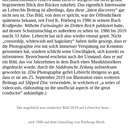
begeistertem Blick den Rücken zukehrt). Das eigentlich Interessante
an Lebrechts Beitrag ist allerdings, dass diese „latest discovery“ gar
nicht neu ist. Das Bild, von dem er spricht, war der Öffentlichkeit
spätestens bekannt, seit Fred K. Prieberg es 1986 in seinem Buch
Kraftprobe. Wilhelm Furtwängler im Dritten Reich
publiziert hatte,
auf dessen Schutzumschlag es außerdem zu sehen ist. 1986 bis 2019
macht 33 Jahre. Lebrecht hat sich also wieder einmal geirrt. Nicht
„censorship, whitewash and hagiolatry“ haben dafür gesorgt, dass er
die Photographie erst mit solch immenser Verspätung zur Kenntnis
genommen hat, sondern schlicht seine Unwilligkeit, sich korrekt zu
informieren. Bezeichnend erscheint auch der Umstand, dass er auf
ein Bild, das vor Jahrzehnten in dem Buch eines Musikhistorikers
abgedruckt wurde, durch die
Süddeutsche Zeitung
aufmerksam
geworden ist. (Die Photographie gefiel Lebrecht übrigens so gut,
dass er sie am 25. September 2019 zur Illustration eines weiteren
Beitrags auf
Slipped Disc
verwendete, in welchem er „a series of
videocasts, elaborating on the unofficial aspects of the great
conductor“ ankündigte.)
Das angeblich neu entdeckte Bild 2019 auf Lebrechts Seite…
… und 1986 auf dem Umschlag von Priebergs Buch.