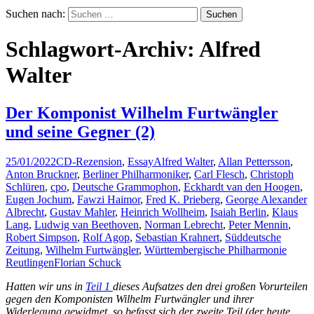
Suchen nach:
Schlagwort-Archiv: Alfred
Walter
Der Komponist Wilhelm Furtwängler
und seine Gegner (2)
25/01/2022
CD-Rezension
,
Essay
Alfred Walter
,
Allan Pettersson
,
Anton Bruckner
,
Berliner Philharmoniker
,
Carl Flesch
,
Christoph
Schlüren
,
cpo
,
Deutsche Grammophon
,
Eckhardt van den Hoogen
,
Eugen Jochum
,
Fawzi Haimor
,
Fred K. Prieberg
,
George Alexander
Albrecht
,
Gustav Mahler
,
Heinrich Wollheim
,
Isaiah Berlin
,
Klaus
Lang
,
Ludwig van Beethoven
,
Norman Lebrecht
,
Peter Mennin
,
Robert Simpson
,
Rolf Agop
,
Sebastian Krahnert
,
Süddeutsche
Zeitung
,
Wilhelm Furtwängler
,
Württembergische Philharmonie
Reutlingen
Florian Schuck
Hatten wir uns in
Teil 1
dieses Aufsatzes den drei großen Vorurteilen
gegen den Komponisten Wilhelm Furtwängler und ihrer
Widerlegung gewidmet, so befasst sich der zweite Teil (der heute