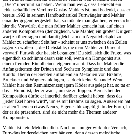
„Dieb“ überführt zu haben. Wenn man weiß, dass Lebrecht ein
leidenschaftlicher Verehrer Gustav Mahlers ist, und bedenkt, dass er
bereits 1992 in seinem Handbuchartikel Furtwängler und Mahler
einander gegenübergestellt hat, so möchte man glauben, er versuche
hier die Vorwürfe, die man früher Mahler gemacht hat, auf einen
anderen Komponisten (der zugleich, wie Mahler, ein großer Dirigent
war) zu übertragen und damit gleichsam ein Negativbeispiel zu
Mahler zu schaffen: Seht her – scheint er uns zwischen den Zeilen
sagen zu wollen –, die Diebstähle, die man Mahler zu Unrecht
vorwarf, Furtwängler hat sie begangen! Da stellt sich die Frage, was
eigentlich so schlimm daran sein soll, wenn ein Komponist aus
einem fremden Einfall einen eigenen macht. Dass bei Mahler die
Anfangsthemen der Dritten und Sechsten Symphonie und das
Rondo-Thema der Siebten auffallend an Melodien von Brahms,
Bruckner und Wagner anklingen, ist doch keine Schande! Wenn
Mahler hier den Reminiszenzenjägern Köder ausgelegt hat, so tat er
das – Humorist, der er war –, um sie zu foppen. Bereits bei der
Komposition dürfte er innerlich darüber gelacht haben, dass das
„jeder Esel hören wird“, um es mit Brahms zu sagen. Außerdem hat
er allen Themen etwas Neues, Eigenes hinzugefügt. In der Form, in
der er sie präsentiert, sind sie nicht mehr die Themen anderer
Komponisten.
Mahler ist kein Melodiendieb. Noch unsinniger wirkt der Versuch,
Furtwängler dergleichen anzuhängen, denn dessen melodische