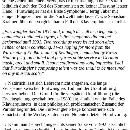
solche Arbeit mit einem Werk, das er für misslungen hält! Es kam
lediglich durch den Tod des Komponisten zu keiner „Fassung letzter
Hand“. Furtwängler hat die Erste Symphonie „’fertig‘, aber mit
einigen Fragezeichen für die Nachwelt hinterlassen“, wie Sebastian
Krahnert über den vergleichbaren Fall des Klavierquintetts schreibt.
„
Furtwängler died in 1954 and, though his cult as a legendary
conductor continued to grow, his first symphony did not get
performed until 1991. Two recordings were issued soon after,
neither of them convincing. I was hoping for more from the
Württemberg Philharmonie of Reutlingen, conducted by Fawzi
Hamor [sic], on a label that performs noble service to German
music, great and small. It soon confirmed my long impresion [sic]
that Furtwängler’s composing talent was too small to be measured
on any musical scale.“
→ Natürlich lässt sich Lebrecht nicht entgehen, die lange
Zeitspanne zwischen Furtwänglers Tod und der Uraufführung
hervorzuheben. Der Grund für die verspätete Uraufführung (die
Ersteinspielung geschah bereits 1989) lag, ähnlich wie im Falle des
Klavierquintetts, in dem philologisch problematischen Zustand der
Partitur begründet. Die Furtwängler-Pflege konzentrierte sich
zunächst auf die Werke, zu denen ein Notentext letzter Hand vorlag.
→ Kann man Lebrecht angesichts seiner Sätze von 1992 tatsächlich
glauben, wenn er schreibt: „I was hoping for more“, oder ist dies nur