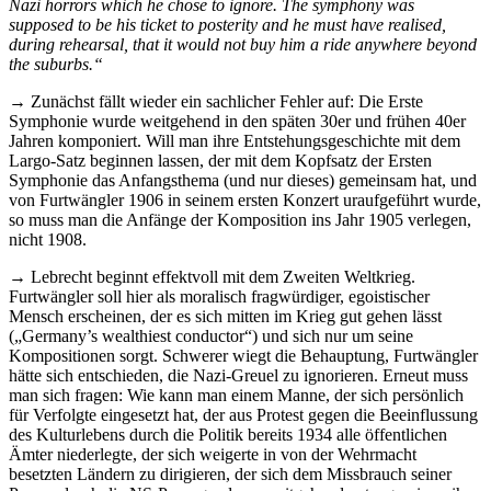
Nazi horrors which he chose to ignore. The symphony was
supposed to be his ticket to posterity and he must have realised,
during rehearsal, that it would not buy him a ride anywhere beyond
the suburbs.“
→ Zunächst fällt wieder ein sachlicher Fehler auf: Die Erste
Symphonie wurde weitgehend in den späten 30er und frühen 40er
Jahren komponiert. Will man ihre Entstehungsgeschichte mit dem
Largo-Satz beginnen lassen, der mit dem Kopfsatz der Ersten
Symphonie das Anfangsthema (und nur dieses) gemeinsam hat, und
von Furtwängler 1906 in seinem ersten Konzert uraufgeführt wurde,
so muss man die Anfänge der Komposition ins Jahr 1905 verlegen,
nicht 1908.
→ Lebrecht beginnt effektvoll mit dem Zweiten Weltkrieg.
Furtwängler soll hier als moralisch fragwürdiger, egoistischer
Mensch erscheinen, der es sich mitten im Krieg gut gehen lässt
(„Germany’s wealthiest conductor“) und sich nur um seine
Kompositionen sorgt. Schwerer wiegt die Behauptung, Furtwängler
hätte sich entschieden, die Nazi-Greuel zu ignorieren. Erneut muss
man sich fragen: Wie kann man einem Manne, der sich persönlich
für Verfolgte eingesetzt hat, der aus Protest gegen die Beeinflussung
des Kulturlebens durch die Politik bereits 1934 alle öffentlichen
Ämter niederlegte, der sich weigerte in von der Wehrmacht
besetzten Ländern zu dirigieren, der sich dem Missbrauch seiner