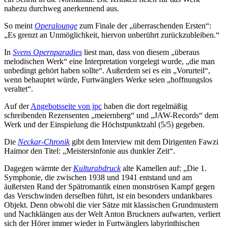
nahezu durchweg anerkennend aus.
So meint
Operalounge
zum Finale der „überraschenden Ersten“:
„Es grenzt an Unmöglichkeit, hiervon unberührt zurückzubleiben.“
In
Svens Opernparadies
liest man, dass von diesem „überaus
melodischen Werk“ eine Interpretation vorgelegt wurde, „die man
unbedingt gehört haben sollte“. Außerdem sei es ein „Vorurteil“,
wenn behauptet würde, Furtwänglers Werke seien „hoffnungslos
veraltet“.
Auf der
Angebotsseite von jpc
haben die dort regelmäßig
schreibenden Rezensenten „meiernberg“ und „JAW-Records“ dem
Werk und der Einspielung die Höchstpunktzahl (5/5) gegeben.
Die
Neckar-Chronik
gibt dem Interview mit dem Dirigenten Fawzi
Haimor den Titel: „Meistersinfonie aus dunkler Zeit“.
Dagegen wärmte der
Kulturabdruck
alte Kamellen auf: „Die 1.
Symphonie, die zwischen 1938 und 1941 entstand und am
äußersten Rand der Spätromantik einen monströsen Kampf gegen
das Verschwinden derselben führt, ist ein besonders undankbares
Objekt. Denn obwohl die vier Sätze mit klassischen Grundmustern
und Nachklängen aus der Welt Anton Bruckners aufwarten, verliert
sich der Hörer immer wieder in Furtwänglers labyrinthischen