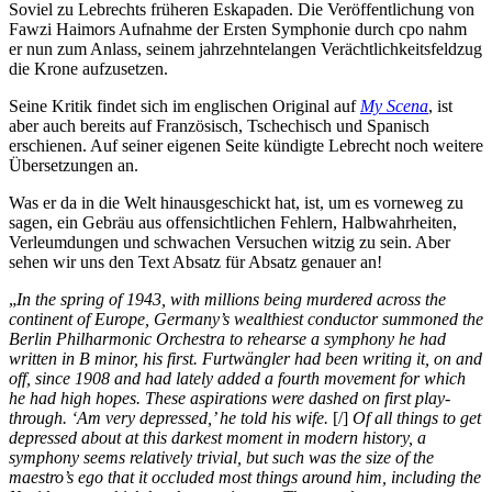
Soviel zu Lebrechts früheren Eskapaden. Die Veröffentlichung von
Fawzi Haimors Aufnahme der Ersten Symphonie durch cpo nahm
er nun zum Anlass, seinem jahrzehntelangen Verächtlichkeitsfeldzug
die Krone aufzusetzen.
Seine Kritik findet sich im englischen Original auf
My Scena
, ist
aber auch bereits auf Französisch, Tschechisch und Spanisch
erschienen. Auf seiner eigenen Seite kündigte Lebrecht noch weitere
Übersetzungen an.
Was er da in die Welt hinausgeschickt hat, ist, um es vorneweg zu
sagen, ein Gebräu aus offensichtlichen Fehlern, Halbwahrheiten,
Verleumdungen und schwachen Versuchen witzig zu sein. Aber
sehen wir uns den Text Absatz für Absatz genauer an!
„
In the spring of 1943, with millions being murdered across the
continent of Europe, Germany’s wealthiest conductor summoned the
Berlin Philharmonic Orchestra to rehearse a symphony he had
written in B minor, his first. Furtwängler had been writing it, on and
off, since 1908 and had lately added a fourth movement for which
he had high hopes. These aspirations were dashed on first play-
through. ‘Am very depressed,’ he told his wife.
[/]
Of all things to get
depressed about at this darkest moment in modern history, a
symphony seems relatively trivial, but such was the size of the
maestro’s ego that it occluded most things around him, including the