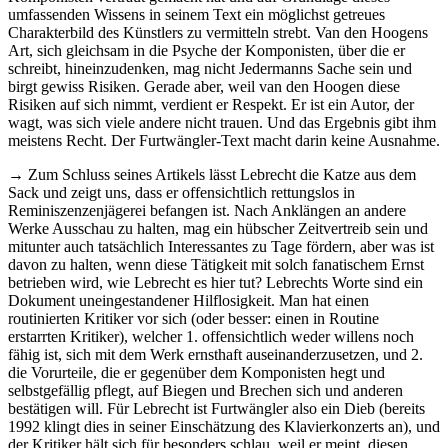
umfassenden Wissens in seinem Text ein möglichst getreues
Charakterbild des Künstlers zu vermitteln strebt. Van den Hoogens
Art, sich gleichsam in die Psyche der Komponisten, über die er
schreibt, hineinzudenken, mag nicht Jedermanns Sache sein und
birgt gewiss Risiken. Gerade aber, weil van den Hoogen diese
Risiken auf sich nimmt, verdient er Respekt. Er ist ein Autor, der
wagt, was sich viele andere nicht trauen. Und das Ergebnis gibt ihm
meistens Recht. Der Furtwängler-Text macht darin keine Ausnahme.
→ Zum Schluss seines Artikels lässt Lebrecht die Katze aus dem
Sack und zeigt uns, dass er offensichtlich rettungslos in
Reminiszenzenjägerei befangen ist. Nach Anklängen an andere
Werke Ausschau zu halten, mag ein hübscher Zeitvertreib sein und
mitunter auch tatsächlich Interessantes zu Tage fördern, aber was ist
davon zu halten, wenn diese Tätigkeit mit solch fanatischem Ernst
betrieben wird, wie Lebrecht es hier tut? Lebrechts Worte sind ein
Dokument uneingestandener Hilflosigkeit. Man hat einen
routinierten Kritiker vor sich (oder besser: einen in Routine
erstarrten Kritiker), welcher 1. offensichtlich weder willens noch
fähig ist, sich mit dem Werk ernsthaft auseinanderzusetzen, und 2.
die Vorurteile, die er gegenüber dem Komponisten hegt und
selbstgefällig pflegt, auf Biegen und Brechen sich und anderen
bestätigen will. Für Lebrecht ist Furtwängler also ein Dieb (bereits
1992 klingt dies in seiner Einschätzung des Klavierkonzerts an), und
der Kritiker hält sich für besonders schlau, weil er meint, diesen