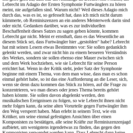
Lebrecht im Adagio der Ersten Symphonie Furtwänglers zu hören
meint, nie aufgefallen sind. Warum nicht? Weil dieses Adagio mich
durch das, was es ist, so gefesselt hat, dass ich mich nicht darum
kümmerte, ob Reminiszenzen an ein anderes Meisterwerk darin sind
oder nicht. Gedanken darüber, was es zur individuellen
Beschaffenheit dieses Satzes zu sagen geben könnte, kommen
Lebrecht gar nicht. Meint er ernsthaft, dass es das Wesentliche an
diesem Stück sei, dass Furtwängler hier „gestohlen“ habe? Lebrecht
hat mit seinen Lesern etwas Bestimmtes vor: Sie sollen gedanklich
gelenkt werden, und zwar nicht hin zu einem besseren Verständnis
des Werkes, sondern sie sollen ebenso eine Mauer zwischen sich
und dem Werk hochziehen, wie sie Lebrecht für seine Person
errichtet hat. Wenn in der Kritik steht, jeder Satz der Symphonie
beginne mit einem Thema, von dem man wisse, dass man es schon
einmal gehört habe, so ist das eine Aufforderung an die Leser, sich,
wenn sie denn dazu kommen das Stück zu hören, auf die Frage zu
konzentrieren, wo man dieses oder jenes Thema bereits gehört
haben könnte. Sie sollen davon abgelenkt werden, den
musikalischen Ereignissen zu folgen, so wie Lebrecht ihnen nicht
mehr folgen kann, da seine alten Vorurteile gegen Furtwängler ihm
den Weg versperrt haben. Man erlebt in seinem Text, wie ein
Kritiker, um seine einmal gefestigten Ansichten über einen
Komponisten zu bestätigen, alle seine Kräfte zur Reminiszenzenjagd
aufbietet, um wenigstens irgendetwas zu finden, das gegen den
Komponisten verwendet werden kann. Dass Lebrecht dann keine