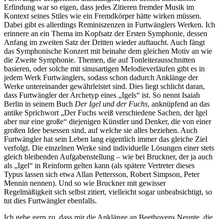
Erfindung war so eigen, dass jedes Zitieren fremder Musik im
Kontext seines Stiles wie ein Fremdkörper hätte wirken müssen.
Dabei gibt es allerdings Reminiszenzen in Furtwänglers Werken. Ich
erinnere an ein Thema im Kopfsatz der Ersten Symphonie, dessen
Anfang im zweiten Satz der Dritten wieder auftaucht. Auch fängt
das Symphonische Konzert mit beinahe dem gleichen Motiv an wie
die Zweite Symphonie. Themen, die auf Tonleiterausschnitten
basieren, oder solche mit sinusartigen Melodieverläufen gibt es in
jedem Werk Furtwänglers, sodass schon dadurch Anklänge der
Werke untereinander gewährleistet sind. Dies liegt schlicht daran,
dass Furtwängler der Archetyp eines „Igels“ ist. So nennt Isaiah
Berlin in seinem Buch
Der Igel und der Fuchs
, anknüpfend an das
antike Sprichwort „Der Fuchs weiß verschiedene Sachen, der Igel
aber nur eine große“ diejenigen Künstler und Denker, die von einer
großen Idee besessen sind, auf welche sie alles beziehen. Auch
Furtwängler hat sein Leben lang eigentlich immer das gleiche Ziel
verfolgt. Die einzelnen Werke sind individuelle Lösungen einer stets
gleich bleibenden Aufgabenstellung – wie bei Bruckner, der ja auch
als „Igel“ in Reinform gelten kann (als spätere Vertreter dieses
Typus lassen sich etwa Allan Pettersson, Robert Simpson, Peter
Mennin nennen). Und so wie Bruckner mit gewisser
Regelmäßigkeit sich selbst zitiert, vielleicht sogar unbeabsichtigt, so
tut dies Furtwängler ebenfalls.
Ich gebe gern zu, dass mir die Anklänge an Beethovens Neunte, die