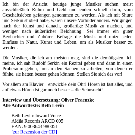
Ich bin der Ansicht, heutige junge Musiker suchen meist
ausschließlich Ruhm und Geld und enden schnell darin, vom
Geschäftsleben gefangen genommen zu werden. Als ich mit Shure
und Serkin studiert habe, waren unsere Vorbilder anders. Wir gingen
nach der Kunst und danach, großartige Musik zu machen, und
weniger nach äußerlicher Belohnung. Sei immer ein guter
Beobachter und Zuhörer. Befrage die Musik und nutze jeden
Einfluss in Natur, Kunst und Leben, um als Musiker besser zu
werden.
Die Musiker, die ich am meisten mag, sind die demütigsten. Ich
meine, ich sah Rudolf Serkin ein Rezital geben und dann in einen
Proberaum gehen, um an den Sachen zu arbeiten, von denen er
fühlte, sie hätten besser gehen können. Stellen Sie sich das vor!
Vor allem am Klavier – entwickle dein Ohr! Hören ist fast alles, und
auf etwas Hören ist gar noch besser – die Sehnsucht!
Interview und Übersetzung: Oliver Fraenzke
Alle Antworttexte: Beth Levin
Beth Levin: Inward Voice
Aldilà Records ARCD 005
EAN: 9 003643 980051
[zur Rezension der CD]