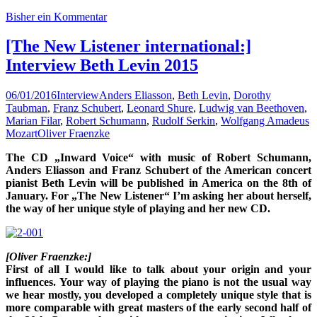
Bisher ein Kommentar
[The New Listener international:]
Interview Beth Levin 2015
06/01/2016
Interview
Anders Eliasson
,
Beth Levin
,
Dorothy
Taubman
,
Franz Schubert
,
Leonard Shure
,
Ludwig van Beethoven
,
Marian Filar
,
Robert Schumann
,
Rudolf Serkin
,
Wolfgang Amadeus
Mozart
Oliver Fraenzke
The CD „Inward Voice“ with music of Robert Schumann,
Anders Eliasson and Franz Schubert of the American concert
pianist Beth Levin will be published in America on the 8th of
January. For „The New Listener“ I’m asking her about herself,
the way of her unique style of playing and her new CD.
[Oliver Fraenzke:]
First of all I would like to talk about your origin and your
influences. Your way of playing the piano is not the usual way
we hear mostly, you developed a completely unique style that is
more comparable with great masters of the early second half of