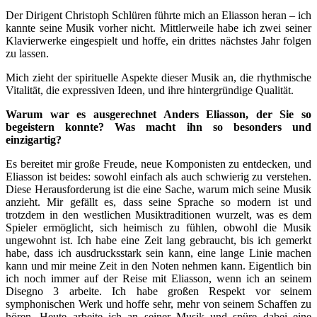
Der Dirigent Christoph Schlüren führte mich an Eliasson heran – ich
kannte seine Musik vorher nicht. Mittlerweile habe ich zwei seiner
Klavierwerke eingespielt und hoffe, ein drittes nächstes Jahr folgen
zu lassen.
Mich zieht der spirituelle Aspekte dieser Musik an, die rhythmische
Vitalität, die expressiven Ideen, und ihre hintergründige Qualität.
Warum war es ausgerechnet Anders Eliasson, der Sie so
begeistern konnte? Was macht ihn so besonders und
einzigartig?
Es bereitet mir große Freude, neue Komponisten zu entdecken, und
Eliasson ist beides: sowohl einfach als auch schwierig zu verstehen.
Diese Herausforderung ist die eine Sache, warum mich seine Musik
anzieht. Mir gefällt es, dass seine Sprache so modern ist und
trotzdem in den westlichen Musiktraditionen wurzelt, was es dem
Spieler ermöglicht, sich heimisch zu fühlen, obwohl die Musik
ungewohnt ist. Ich habe eine Zeit lang gebraucht, bis ich gemerkt
habe, dass ich ausdrucksstark sein kann, eine lange Linie machen
kann und mir meine Zeit in den Noten nehmen kann. Eigentlich bin
ich noch immer auf der Reise mit Eliasson, wenn ich an seinem
Disegno 3 arbeite. Ich habe großen Respekt vor seinem
symphonischen Werk und hoffe sehr, mehr von seinem Schaffen zu
hören. Heute arbeite ich an seiner Musik und spüre dabei eine