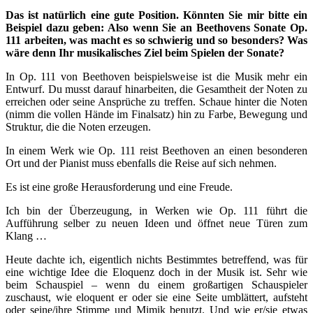
Das ist natürlich eine gute Position. Könnten Sie mir bitte ein
Beispiel dazu geben: Also wenn Sie an Beethovens Sonate Op.
111 arbeiten, was macht es so schwierig und so besonders? Was
wäre denn Ihr musikalisches Ziel beim Spielen der Sonate?
In Op. 111 von Beethoven beispielsweise ist die Musik mehr ein
Entwurf. Du musst darauf hinarbeiten, die Gesamtheit der Noten zu
erreichen oder seine Ansprüche zu treffen. Schaue hinter die Noten
(nimm die vollen Hände im Finalsatz) hin zu Farbe, Bewegung und
Struktur, die die Noten erzeugen.
In einem Werk wie Op. 111 reist Beethoven an einen besonderen
Ort und der Pianist muss ebenfalls die Reise auf sich nehmen.
Es ist eine große Herausforderung und eine Freude.
Ich bin der Überzeugung, in Werken wie Op. 111 führt die
Aufführung selber zu neuen Ideen und öffnet neue Türen zum
Klang …
Heute dachte ich, eigentlich nichts Bestimmtes betreffend, was für
eine wichtige Idee die Eloquenz doch in der Musik ist. Sehr wie
beim Schauspiel – wenn du einem großartigen Schauspieler
zuschaust, wie eloquent er oder sie eine Seite umblättert, aufsteht
oder seine/ihre Stimme und Mimik benutzt. Und wie er/sie etwas