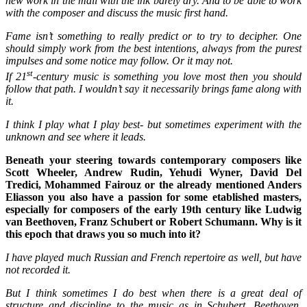
new work in the mail with the ink barely dry. And to be able to work
with the composer and discuss the music first hand.
Fame isn’t something to really predict or to try to decipher. One
should simply work from the best intentions, always from the purest
impulses and some notice may follow. Or it may not.
st
If 21
-century music is something you love most then you should
follow that path. I wouldn’t say it necessarily brings fame along with
it.
I think I play what I play best- but sometimes experiment with the
unknown and see where it leads.
Beneath your steering towards contemporary composers like
Scott Wheeler, Andrew Rudin, Yehudi Wyner, David Del
Tredici, Mohammed Fairouz or the already mentioned Anders
Eliasson you also have a passion for some etablished masters,
especially for composers of the early 19th century like Ludwig
van Beethoven, Franz Schubert or Robert Schumann. Why is it
this epoch that draws you so much into it?
I have played much Russian and French repertoire as well, but have
not recorded it.
But I think sometimes I do best when there is a great deal of
structure and discipline to the music as in Schubert, Beethoven,