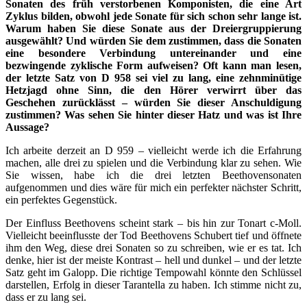
Sonaten des früh verstorbenen Komponisten, die eine Art
Zyklus bilden, obwohl jede Sonate für sich schon sehr lange ist.
Warum haben Sie diese Sonate aus der Dreiergruppierung
ausgewählt? Und würden Sie dem zustimmen, dass die Sonaten
eine besondere Verbindung untereinander und eine
bezwingende zyklische Form aufweisen? Oft kann man lesen,
der letzte Satz von D 958 sei viel zu lang, eine zehnminütige
Hetzjagd ohne Sinn, die den Hörer verwirrt über das
Geschehen zurücklässt – würden Sie dieser Anschuldigung
zustimmen? Was sehen Sie hinter dieser Hatz und was ist Ihre
Aussage?
Ich arbeite derzeit an D 959 – vielleicht werde ich die Erfahrung
machen, alle drei zu spielen und die Verbindung klar zu sehen. Wie
Sie wissen, habe ich die drei letzten Beethovensonaten
aufgenommen und dies wäre für mich ein perfekter nächster Schritt,
ein perfektes Gegenstück.
Der Einfluss Beethovens scheint stark – bis hin zur Tonart c-Moll.
Vielleicht beeinflusste der Tod Beethovens Schubert tief und öffnete
ihm den Weg, diese drei Sonaten so zu schreiben, wie er es tat. Ich
denke, hier ist der meiste Kontrast – hell und dunkel – und der letzte
Satz geht im Galopp. Die richtige Tempowahl könnte den Schlüssel
darstellen, Erfolg in dieser Tarantella zu haben. Ich stimme nicht zu,
dass er zu lang sei.