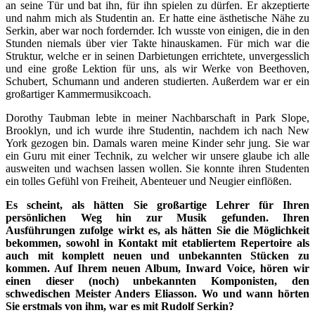
an seine Tür und bat ihn, für ihn spielen zu dürfen. Er akzeptierte
und nahm mich als Studentin an. Er hatte eine ästhetische Nähe zu
Serkin, aber war noch fordernder. Ich wusste von einigen, die in den
Stunden niemals über vier Takte hinauskamen. Für mich war die
Struktur, welche er in seinen Darbietungen errichtete, unvergesslich
und eine große Lektion für uns, als wir Werke von Beethoven,
Schubert, Schumann und anderen studierten. Außerdem war er ein
großartiger Kammermusikcoach.
Dorothy Taubman lebte in meiner Nachbarschaft in Park Slope,
Brooklyn, und ich wurde ihre Studentin, nachdem ich nach New
York gezogen bin. Damals waren meine Kinder sehr jung. Sie war
ein Guru mit einer Technik, zu welcher wir unsere glaube ich alle
ausweiten und wachsen lassen wollen. Sie konnte ihren Studenten
ein tolles Gefühl von Freiheit, Abenteuer und Neugier einflößen.
Es scheint, als hätten Sie großartige Lehrer für Ihren
persönlichen Weg hin zur Musik gefunden. Ihren
Ausführungen zufolge wirkt es, als hätten Sie die Möglichkeit
bekommen, sowohl in Kontakt mit etabliertem Repertoire als
auch mit komplett neuen und unbekannten Stücken zu
kommen. Auf Ihrem neuen Album, Inward Voice, hören wir
einen dieser (noch) unbekannten Komponisten, den
schwedischen Meister Anders Eliasson. Wo und wann hörten
Sie erstmals von ihm, war es mit Rudolf Serkin?