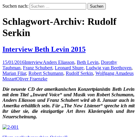
Suchen nach:
Schlagwort-Archiv: Rudolf
Serkin
Interview Beth Levin 2015
15/01/2016
Interview
Anders Eliasson
,
Beth Levin
,
Dorothy
Taubman
,
Franz Schubert
,
Leonard Shure
,
Ludwig van Beethoven
,
Marian Filar
,
Robert Schumann
,
Rudolf Serkin
,
Wolfgang Amadeus
Mozart
Oliver Fraenzke
Die neueste CD der amerikanischen Konzertpianistin Beth Levin
mit dem Titel „Inward Voice“ und Musik von Robert Schumann,
Anders Eliasson und Franz Schubert wird ab 8. Januar auch in
Amerika erhältlich sein. Für „The New Listener“ spreche ich mit
ihr über sie, die einzigartige Art ihres Klavierspiels und ihre
Neuerscheinung.