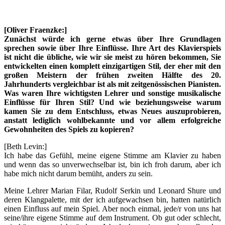
[Oliver Fraenzke:]
Zunächst würde ich gerne etwas über Ihre Grundlagen
sprechen sowie über Ihre Einflüsse. Ihre Art des Klavierspiels
ist nicht die übliche, wie wir sie meist zu hören bekommen, Sie
entwickelten einen komplett einzigartigen Stil, der eher mit den
großen Meistern der frühen zweiten Hälfte des 20.
Jahrhunderts vergleichbar ist als mit zeitgenössischen Pianisten.
Was waren Ihre wichtigsten Lehrer und sonstige musikalische
Einflüsse für Ihren Stil? Und wie beziehungsweise warum
kamen Sie zu dem Entschluss, etwas Neues auszuprobieren,
anstatt lediglich wohlbekannte und vor allem erfolgreiche
Gewohnheiten des Spiels zu kopieren?
[Beth Levin:]
Ich habe das Gefühl, meine eigene Stimme am Klavier zu haben
und wenn das so unverwechselbar ist, bin ich froh darum, aber ich
habe mich nicht darum bemüht, anders zu sein.
Meine Lehrer Marian Filar, Rudolf Serkin und Leonard Shure und
deren Klangpalette, mit der ich aufgewachsen bin, hatten natürlich
einen Einfluss auf mein Spiel. Aber noch einmal, jede/r von uns hat
seine/ihre eigene Stimme auf dem Instrument. Ob gut oder schlecht,