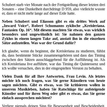
Schubert starb vier Monate nach der Fertigstellung dieser letzten drei
Sonaten – eine Dunkelheit durchdringt D 959, also vielleicht wusste
er, dass er nicht mehr lange auf dieser Erde hatte.
Neben Schubert und Eliasson gibt es ein drittes Werk auf
„Inward Voice“, Robert Schumanns zyklische „Kreisleriana.
Fantasien Op. 16“. Mit diesem machten Sie etwas, was wirklich
besonders und ungewöhnlich ist: Sie nahmen den ganzen
Zyklus in einem langen Take auf, anstatt ihn in die einzelnen
Sätze aufzuteilen. Was war der Grund dafür?
Ich glaube, wenn du beginnst, die Kreisleriana zu studieren, fühlst
du, dass bestimmte Stücke zusammengehören und dass das Timing
zwischen den Sätzen ausschlaggebend für die Aufführung ist. Als
ich Kreisleriana live aufführte, war das Timing die Quintessenz und
ich wollte versuchen, dies in der eingespielten Version zu behalten.
Vielen Dank für all Ihre Antworten, Frau Levin. Als letztes
möchte ich noch fragen, was Sie gerne Künstlern von heute
sagen möchten. Gibt es etwas, was Sie kritisieren wollen in
unserem Musikleben, haben Sie Ratschläge für aufsteigende
Künstler und für ihren Weg oder gibt es etwas, das Sie gerne
einfach aussprechen möchtest?
Verliere niemals deinen Sinn für Besessenheit und Bescheidenheit.