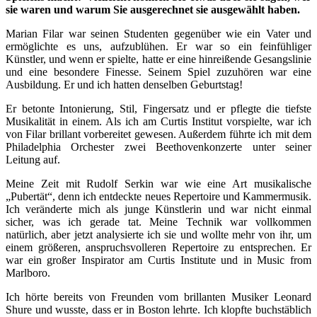
sie waren und warum Sie ausgerechnet sie ausgewählt haben.
Marian Filar war seinen Studenten gegenüber wie ein Vater und
ermöglichte es uns, aufzublühen. Er war so ein feinfühliger
Künstler, und wenn er spielte, hatte er eine hinreißende Gesangslinie
und eine besondere Finesse. Seinem Spiel zuzuhören war eine
Ausbildung. Er und ich hatten denselben Geburtstag!
Er betonte Intonierung, Stil, Fingersatz und er pflegte die tiefste
Musikalität in einem. Als ich am Curtis Institut vorspielte, war ich
von Filar brillant vorbereitet gewesen. Außerdem führte ich mit dem
Philadelphia Orchester zwei Beethovenkonzerte unter seiner
Leitung auf.
Meine Zeit mit Rudolf Serkin war wie eine Art musikalische
„Pubertät“, denn ich entdeckte neues Repertoire und Kammermusik.
Ich veränderte mich als junge Künstlerin und war nicht einmal
sicher, was ich gerade tat. Meine Technik war vollkommen
natürlich, aber jetzt analysierte ich sie und wollte mehr von ihr, um
einem größeren, anspruchsvolleren Repertoire zu entsprechen. Er
war ein großer Inspirator am Curtis Institute und in Music from
Marlboro.
Ich hörte bereits von Freunden vom brillanten Musiker Leonard
Shure und wusste, dass er in Boston lehrte. Ich klopfte buchstäblich