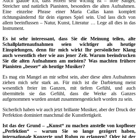
Auch glaube ich, dass Hören sehr wichtig ist – höre Sänger,
Streicher und natürlich Pianisten, besonders die alten Aufnahmen.
Eine einzelne Phrase einer Maria Callas kann komplett
richtungsändernd für dein eigenes Spiel sein. Und lass dich von
allem beeinflussen – Natur, Kunst, Literatur … Lege all dies in das
Instrument.
Es ist sehr interessant, dass Sie die Meinung teilen, alte
Schallplattenaufnahmen seien wichtiger als heutige
Einspielungen, denn für mich wirkt Ihr persönlicher Klang
auch wesentlich eher wie aus jener Zeit. Warum beeindrucken
Sie die alten Aufnahmen am meisten? Was machten frühere
Pianisten „besser“ als heutige Musiker?
Es mag ein Mangel an mir selbst sein, aber diese alten Aufnahmen
ziehen mich sehr stark an. Für mich ist die Darbietung meist
wesentlich freier im Ganzen, mit tiefem Gefühl, und auch
übermitteln sie das Gefühl, dass die Werke als Ganzes
aufgenommen wurden anstatt zusammengestückelt worden zu sein.
Sicherlich haben wir auch jetzt brillante Musiker, aber der Druck der
Perfektion dominiert manchmal die Kunstfertigkeit.
Ist das der Grund – „Kunst“ zu machen anstelle von kopfloser
„Perfektion“ – warum Sie so lange gezögert haben,
internationale Konzerte und Ruhm zu erlangen? Oder ist der