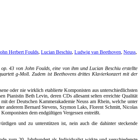
John Herbert Foulds
,
Lucian Beschiu
,
Ludwig van Beethoven
,
Neuss
,
p. 43 von John Foulds, eine von ihm und Lucian Beschiu erstellte
artett g-Moll. Zudem ist Beethovens drittes Klavierkonzert mit der
ene oder nie wirklich etablierte Komponisten aus unterschiedlichsten
Pianistin Beth Levin, deren CDs allesamt selten erreichte Qualität
bend mit der Deutschen Kammerakademie Neuss am Rhein, welche unter
ter anderem Bernard Stevens, Szymon Laks, Florent Schmitt, Nicolas
ler Komponisten dem endgültigen Vergessen entreißt.
digen und zu unterstützen ist, nein auch die dahinter steckende
de zum 20. Jahrhundert als Individualist wirkte und verschiedenste