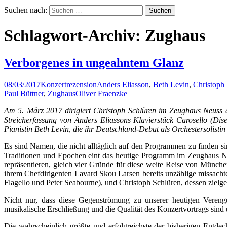
Suchen nach:
Schlagwort-Archiv: Zughaus
Verborgenes in ungeahntem Glanz
08/03/2017
Konzertrezension
Anders Eliasson
,
Beth Levin
,
Christoph
Paul Büttner
,
Zughaus
Oliver Fraenzke
Am 5. März 2017 dirigiert Christoph Schlüren im Zeughaus Neuss 
Streicherfassung von Anders Eliassons Klavierstück Carosello (Dis
Pianistin Beth Levin, die ihr Deutschland-Debut als Orchestersolistin 
Es sind Namen, die nicht alltäglich auf den Programmen zu finden si
Traditionen und Epochen eint das heutige Programm im Zeughaus Neu
repräsentieren, gleich vier Gründe für diese weite Reise von Münc
ihrem Chefdirigenten Lavard Skou Larsen bereits unzählige missach
Flagello und Peter Seabourne), und Christoph Schlüren, dessen zielge
Nicht nur, dass diese Gegenströmung zu unserer heutigen Vereng
musikalische Erschließung und die Qualität des Konzertvortrags sind
Die wahrscheinlich größte und erfolgreichste der bisherigen Entde