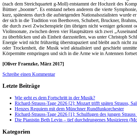
(nach dem Streichquartett g-Moll) entstammt der Hochzeit des Kompo
Büttner „boomte“. Es entstand neben anderem die vierte Symphonie, d
kurz, spätestens durch die aufsteigenden Nationalsozialisten wurde 
der sich in die Tradition von Beethoven, Schubert, Bruckner, Brahms
die durch zwei Zwischenspiele (im übrigen nicht weniger gekonnt oder
Violinsonate, zwischen deren vier Hauptsätzen sich zwei „Auseinan
zu überblicken und als Einheit darzustellen, was unter Christoph S
Energie wird nicht frühzeitig überstrapaziert und bleibt auch nicht
oder Trockenheit, die Musik wird aktualisiert und geschieht unmit
Körpermitte entspringen und sich in die Arme wie in Antennen fortse
[Oliver Fraenzke, März 2017]
Schreibe einen Kommentar
Letzte Beiträge
Wie geht es dem Fortschritt in der Musik?
Richard-Strauss-Tage 2026 [2]: Mozart trifft späten Strauss, 
Henzes Requiem mit dem Münchner Rundfunkorchester
Richard-Strauss-Tage 2026 [1]: Schulfugen des jungen Straus
Die Pianistin Beth Levin – tief durchdrungenes Musizieren (Mo
Kategorien