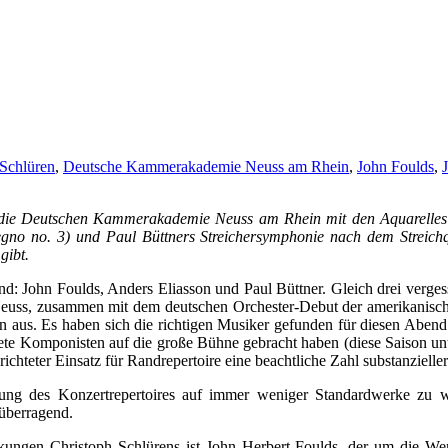
 Schlüren
,
Deutsche Kammerakademie Neuss am Rhein
,
John Foulds
,
die Deutschen Kammerakademie Neuss am Rhein mit den Aquarelles o
egno no. 3) und Paul Büttners Streichersymphonie nach dem Streichqu
gibt.
nd: John Foulds, Anders Eliasson und Paul Büttner. Gleich drei vergess
ss, zusammen mit dem deutschen Orchester-Debut der amerikanischen 
hen aus. Es haben sich die richtigen Musiker gefunden für diesen A
tete Komponisten auf die große Bühne gebracht haben (diese Saison un
richteter Einsatz für Randrepertoire eine beachtliche Zahl substanziel
ung des Konzertrepertoires auf immer weniger Standardwerke zu wür
 überragend.
ckungen Christoph Schlürens ist John Herbert Foulds, der um die Wen