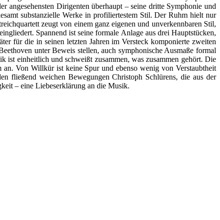
der angesehensten Dirigenten überhaupt – seine dritte Symphonie und
samt substanzielle Werke in profiliertestem Stil. Der Ruhm hielt nur
treichquartett zeugt von einem ganz eigenen und unverkennbaren Stil,
ingliedert. Spannend ist seine formale Anlage aus drei Hauptstücken,
äter für die in seinen letzten Jahren im Versteck komponierte zweiten
i Beethoven unter Beweis stellen, auch symphonische Ausmaße formal
mik ist einheitlich und schweißt zusammen, was zusammen gehört. Die
em an. Von Willkür ist keine Spur und ebenso wenig von Verstaubtheit
r den fließend weichen Bewegungen Christoph Schlürens, die aus der
keit – eine Liebeserklärung an die Musik.