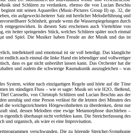
 Musik sind Schlüren zu verdanken, ebenso die von Lucian Beschiu
ginnt mit seinen Aquarelles (Music-Pictures Group II) op. 32, die
rieben, ein aufgeweckt-heiterer Satz mit herrlicher Melodieführung und
nvorstellbarer Schönheit, gerade wenn die Wasserspiegelungen durch
sch entgegenwirken. In diesem Satz erscheinen auch Vierteltöne von
, ein heiter springendes Stück, welches Schlüren später noch einmal
at und Spiel. Die Musiker haben Freude an der Musik und das ist
ch, intellektuell und emotional ist sie voll beteiligt. Das klangliche
ist endlich auch einmal die linke Hand ein lebendiger und vollwertiger
tisch, dass es gar nicht unberührt lassen kann. Das Orchester hat die
dzuhalten und zudem die schwierige Raumakustik auszugleichen – was
les System, wirkte nach einzigartigen Regeln und hörte auf die Töne
ormen im ständigen Fluss – wie er sagte: Musik sei wie H2O, fließend,
 Titel Carosello, von Christoph Schlüren und Lucian Beschiu aus der
en unruhig und eine Person verlässt für die letzten drei Minuten des
 und die weichgezeichneten Hörgewohnheiten zu überdenken, denn nur
kraft sind, dessen Melodien eine ewige Metamorphose durchleben –
n eigentlich überhaupt nicht verfehlen kann. Die Streicherfassung des
ch und organisch, als wäre es eine Improvisation.
onzertprogrammen verschwunden. Die zu hörende Streicher-Symphonie