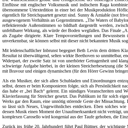
Einflüsse mit englischer Volksmusik und indischem Raga kombinie
übernommene Urtextedition in einer bei der Musikproduktion Höfli
eigentlich für Streichquartett gesetzt sind. Sunny & Amiable (not fri
ausgewogenem Verhältnis an Gegenstimmen. „The Waters of Babylon“ 
reflektierende Außenstimmen so bildhaft dargestellt werden, zwisc
unfehlbarer Wirkung, als würde der Boden wegfallen. Das Finale „Ar
als Zugabe dirigierte. Klare Tempovorstellungen und Bewusstsei
unverkennbar, sie können selbst mit dieser nicht bekannten Musik so
Mit leidenschaftlicher Inbrunst begegnet Beth Levin dem dritten Klavi
Resultat ist überwältigend, selten wirkte Beethoven so unmittelbar, e
Widerpart, der zweite Satz ist von unerhörter Getragenheit und klang
schwierige Aufgabe hierbei, in der kleinen Streicherbesetzung (di
mit Bravour und einigen dynamischen (für den Hörer Gewinn bringend
Als ein Musiker, der sich allen Schubladen und Einordnungen entzog
selbst, denen er beim Komponieren folgte, sich als Persönlichkeit na
das habe er „bei Bach“ gelernt. Ein ständiges Voranschreiten und W
Klavierfassung für Streicher gesetzt. Das Publikum ist für solch ei
Werks gar den Raum, eine unnötig störende Geste der Missachtung. 
so lässt sich Neues, Ungewöhnliches entdecken. Eben solches wie
dessen Musik einen Moment der Unaufmerksamkeit nicht verträgt, und d
komplexen Carosello wird kongenial aus der Taufe gehoben, die Einzel
Zurück ins frühe 20. Jahrhundert führt Paul Büttner, der wichtig