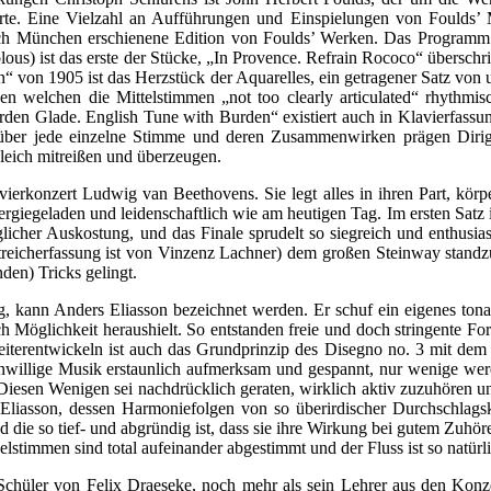
rte. Eine Vielzahl an Aufführungen und Einspielungen von Foulds’
ch München erschienene Edition von Foulds’ Werken. Das Programm be
volous) ist das erste der Stücke, „In Provence. Refrain Rococo“ übersch
von 1905 ist das Herzstück der Aquarelles, ein getragener Satz von u
hen welchen die Mittelstimmen „not too clearly articulated“ rhythmi
den Glade. English Tune with Burden“ existiert auch in Klavierfassung
n über jede einzelne Stimme und deren Zusammenwirken prägen Dirig
gleich mitreißen und überzeugen.
erkonzert Ludwig van Beethovens. Sie legt alles in ihren Part, körperli
nergiegeladen und leidenschaftlich wie am heutigen Tag. Im ersten Satz 
licher Auskostung, und das Finale sprudelt so siegreich und enthusias
e Streicherfassung ist von Vinzenz Lachner) dem großen Steinway stan
en) Tricks gelingt.
, kann Anders Eliasson bezeichnet werden. Er schuf ein eigenes tona
ch Möglichkeit heraushielt. So entstanden freie und doch stringente F
eiterentwickeln ist auch das Grundprinzip des Disegno no. 3 mit dem
genwillige Musik erstaunlich aufmerksam und gespannt, nur wenige werd
Diesen Wenigen sei nachdrücklich geraten, wirklich aktiv zuzuhören
 Eliasson, dessen Harmoniefolgen von so überirdischer Durchschlags
ie so tief- und abgründig ist, dass sie ihre Wirkung bei gutem Zuhöre
stimmen sind total aufeinander abgestimmt und der Fluss ist so natürli
ste Schüler von Felix Draeseke, noch mehr als sein Lehrer aus den K