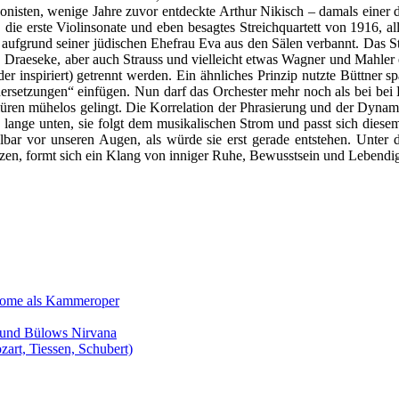
nisten, wenige Jahre zuvor entdeckte Arthur Nikisch – damals einer 
ie erste Violinsonate und eben besagtes Streichquartett von 1916, alle
er aufgrund seiner jüdischen Ehefrau Eva aus den Sälen verbannt. Das S
, Draeseke, aber auch Strauss und vielleicht etwas Wagner und Mahler e
 inspiriert) getrennt werden. Ein ähnliches Prinzip nutzte Büttner sp
dersetzungen“ einfügen. Nun darf das Orchester mehr noch als bei be
chlüren mühelos gelingt. Die Korrelation der Phrasierung und der Dyna
 zu lange unten, sie folgt dem musikalischen Strom und passt sich dies
telbar vor unseren Augen, als würde sie erst gerade entstehen. Unte
tzen, formt sich ein Klang von inniger Ruhe, Bewusstsein und Lebendig
Salome als Kammeroper
s und Bülows Nirvana
zart, Tiessen, Schubert)