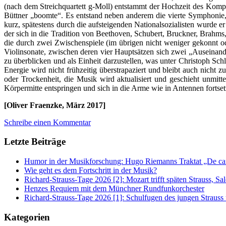
(nach dem Streichquartett g-Moll) entstammt der Hochzeit des Kompo
Büttner „boomte“. Es entstand neben anderem die vierte Symphonie, d
kurz, spätestens durch die aufsteigenden Nationalsozialisten wurde 
der sich in die Tradition von Beethoven, Schubert, Bruckner, Brahms
die durch zwei Zwischenspiele (im übrigen nicht weniger gekonnt oder
Violinsonate, zwischen deren vier Hauptsätzen sich zwei „Auseinan
zu überblicken und als Einheit darzustellen, was unter Christoph S
Energie wird nicht frühzeitig überstrapaziert und bleibt auch nicht
oder Trockenheit, die Musik wird aktualisiert und geschieht unmit
Körpermitte entspringen und sich in die Arme wie in Antennen fortse
[Oliver Fraenzke, März 2017]
Schreibe einen Kommentar
Letzte Beiträge
Humor in der Musikforschung: Hugo Riemanns Traktat „De cant
Wie geht es dem Fortschritt in der Musik?
Richard-Strauss-Tage 2026 [2]: Mozart trifft späten Strauss, 
Henzes Requiem mit dem Münchner Rundfunkorchester
Richard-Strauss-Tage 2026 [1]: Schulfugen des jungen Straus
Kategorien