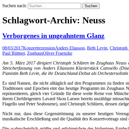
Suchen nach:
Schlagwort-Archiv: Neuss
Verborgenes in ungeahntem Glanz
08/03/2017
Konzertrezension
Anders Eliasson
,
Beth Levin
,
Christoph
Paul Büttner
,
Zughaus
Oliver Fraenzke
Am 5. März 2017 dirigiert Christoph Schlüren im Zeughaus Neuss 
Streicherfassung von Anders Eliassons Klavierstück Carosello (Dis
Pianistin Beth Levin, die ihr Deutschland-Debut als Orchestersolistin 
Es sind Namen, die nicht alltäglich auf den Programmen zu finden si
Traditionen und Epochen eint das heutige Programm im Zeughaus Neu
repräsentieren, gleich vier Gründe für diese weite Reise von Münc
ihrem Chefdirigenten Lavard Skou Larsen bereits unzählige missach
Flagello und Peter Seabourne), und Christoph Schlüren, dessen zielge
Nicht nur, dass diese Gegenströmung zu unserer heutigen Vereng
musikalische Erschließung und die Qualität des Konzertvortrags sind
Die wahrscheinlich größte und erfolgreichste der bisherigen Entde