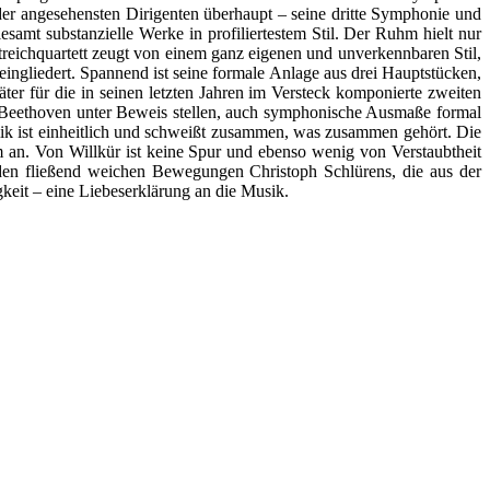
der angesehensten Dirigenten überhaupt – seine dritte Symphonie und
samt substanzielle Werke in profiliertestem Stil. Der Ruhm hielt nur
treichquartett zeugt von einem ganz eigenen und unverkennbaren Stil,
ingliedert. Spannend ist seine formale Anlage aus drei Hauptstücken,
äter für die in seinen letzten Jahren im Versteck komponierte zweiten
i Beethoven unter Beweis stellen, auch symphonische Ausmaße formal
mik ist einheitlich und schweißt zusammen, was zusammen gehört. Die
em an. Von Willkür ist keine Spur und ebenso wenig von Verstaubtheit
r den fließend weichen Bewegungen Christoph Schlürens, die aus der
keit – eine Liebeserklärung an die Musik.