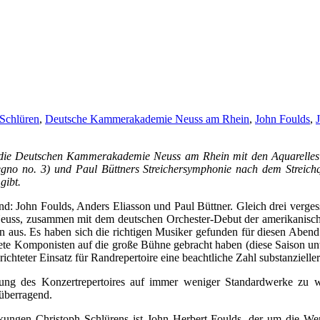
 Schlüren
,
Deutsche Kammerakademie Neuss am Rhein
,
John Foulds
,
die Deutschen Kammerakademie Neuss am Rhein mit den Aquarelles o
egno no. 3) und Paul Büttners Streichersymphonie nach dem Streichqu
gibt.
nd: John Foulds, Anders Eliasson und Paul Büttner. Gleich drei vergess
ss, zusammen mit dem deutschen Orchester-Debut der amerikanischen 
hen aus. Es haben sich die richtigen Musiker gefunden für diesen A
tete Komponisten auf die große Bühne gebracht haben (diese Saison un
richteter Einsatz für Randrepertoire eine beachtliche Zahl substanziel
ung des Konzertrepertoires auf immer weniger Standardwerke zu wür
 überragend.
ckungen Christoph Schlürens ist John Herbert Foulds, der um die Wen