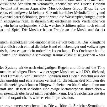
 Musik sind Schlüren zu verdanken, ebenso die von Lucian Beschiu
ginnt mit seinen Aquarelles (Music-Pictures Group II) op. 32, die
rieben, ein aufgeweckt-heiterer Satz mit herrlicher Melodieführung und
nvorstellbarer Schönheit, gerade wenn die Wasserspiegelungen durch
sch entgegenwirken. In diesem Satz erscheinen auch Vierteltöne von
, ein heiter springendes Stück, welches Schlüren später noch einmal
at und Spiel. Die Musiker haben Freude an der Musik und das ist
ch, intellektuell und emotional ist sie voll beteiligt. Das klangliche
ist endlich auch einmal die linke Hand ein lebendiger und vollwertiger
tisch, dass es gar nicht unberührt lassen kann. Das Orchester hat die
dzuhalten und zudem die schwierige Raumakustik auszugleichen – was
les System, wirkte nach einzigartigen Regeln und hörte auf die Töne
ormen im ständigen Fluss – wie er sagte: Musik sei wie H2O, fließend,
 Titel Carosello, von Christoph Schlüren und Lucian Beschiu aus der
en unruhig und eine Person verlässt für die letzten drei Minuten des
 und die weichgezeichneten Hörgewohnheiten zu überdenken, denn nur
kraft sind, dessen Melodien eine ewige Metamorphose durchleben –
n eigentlich überhaupt nicht verfehlen kann. Die Streicherfassung des
ch und organisch, als wäre es eine Improvisation.
onzertprogrammen verschwunden. Die zu hörende Streicher-Symphonie