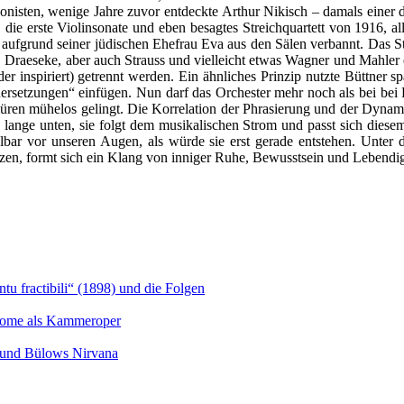
nisten, wenige Jahre zuvor entdeckte Arthur Nikisch – damals einer 
ie erste Violinsonate und eben besagtes Streichquartett von 1916, alle
er aufgrund seiner jüdischen Ehefrau Eva aus den Sälen verbannt. Das S
, Draeseke, aber auch Strauss und vielleicht etwas Wagner und Mahler e
 inspiriert) getrennt werden. Ein ähnliches Prinzip nutzte Büttner sp
dersetzungen“ einfügen. Nun darf das Orchester mehr noch als bei be
chlüren mühelos gelingt. Die Korrelation der Phrasierung und der Dyna
 zu lange unten, sie folgt dem musikalischen Strom und passt sich dies
telbar vor unseren Augen, als würde sie erst gerade entstehen. Unte
tzen, formt sich ein Klang von inniger Ruhe, Bewusstsein und Lebendig
u fractibili“ (1898) und die Folgen
Salome als Kammeroper
s und Bülows Nirvana