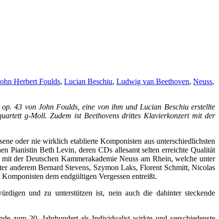
John Herbert Foulds
,
Lucian Beschiu
,
Ludwig van Beethoven
,
Neuss
,
p. 43 von John Foulds, eine von ihm und Lucian Beschiu erstellte
artett g-Moll. Zudem ist Beethovens drittes Klavierkonzert mit der
ene oder nie wirklich etablierte Komponisten aus unterschiedlichsten
Pianistin Beth Levin, deren CDs allesamt selten erreichte Qualität
bend mit der Deutschen Kammerakademie Neuss am Rhein, welche unter
ter anderem Bernard Stevens, Szymon Laks, Florent Schmitt, Nicolas
ler Komponisten dem endgültigen Vergessen entreißt.
digen und zu unterstützen ist, nein auch die dahinter steckende
de zum 20. Jahrhundert als Individualist wirkte und verschiedenste