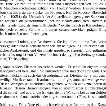
rte. Eine Vielzahl an Aufführungen und Einspielungen von Foulds’
ch München erschienene Edition von Foulds’ Werken. Das Programm be
volous) ist das erste der Stücke, „In Provence. Refrain Rococo“ übersch
von 1905 ist das Herzstück der Aquarelles, ein getragener Satz von u
hen welchen die Mittelstimmen „not too clearly articulated“ rhythmi
den Glade. English Tune with Burden“ existiert auch in Klavierfassung
n über jede einzelne Stimme und deren Zusammenwirken prägen Dirig
gleich mitreißen und überzeugen.
erkonzert Ludwig van Beethovens. Sie legt alles in ihren Part, körperli
nergiegeladen und leidenschaftlich wie am heutigen Tag. Im ersten Satz 
licher Auskostung, und das Finale sprudelt so siegreich und enthusias
e Streicherfassung ist von Vinzenz Lachner) dem großen Steinway stan
en) Tricks gelingt.
, kann Anders Eliasson bezeichnet werden. Er schuf ein eigenes tona
ch Möglichkeit heraushielt. So entstanden freie und doch stringente F
eiterentwickeln ist auch das Grundprinzip des Disegno no. 3 mit dem
genwillige Musik erstaunlich aufmerksam und gespannt, nur wenige werd
Diesen Wenigen sei nachdrücklich geraten, wirklich aktiv zuzuhören
 Eliasson, dessen Harmoniefolgen von so überirdischer Durchschlags
ie so tief- und abgründig ist, dass sie ihre Wirkung bei gutem Zuhöre
stimmen sind total aufeinander abgestimmt und der Fluss ist so natürli
ste Schüler von Felix Draeseke, noch mehr als sein Lehrer aus den K