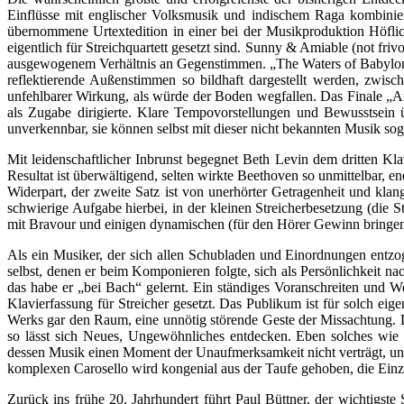
Einflüsse mit englischer Volksmusik und indischem Raga kombinie
übernommene Urtextedition in einer bei der Musikproduktion Höfli
eigentlich für Streichquartett gesetzt sind. Sunny & Amiable (not fri
ausgewogenem Verhältnis an Gegenstimmen. „The Waters of Babylon“ 
reflektierende Außenstimmen so bildhaft dargestellt werden, zwisc
unfehlbarer Wirkung, als würde der Boden wegfallen. Das Finale „Ar
als Zugabe dirigierte. Klare Tempovorstellungen und Bewusstsei
unverkennbar, sie können selbst mit dieser nicht bekannten Musik so
Mit leidenschaftlicher Inbrunst begegnet Beth Levin dem dritten Klavi
Resultat ist überwältigend, selten wirkte Beethoven so unmittelbar, e
Widerpart, der zweite Satz ist von unerhörter Getragenheit und klang
schwierige Aufgabe hierbei, in der kleinen Streicherbesetzung (di
mit Bravour und einigen dynamischen (für den Hörer Gewinn bringend
Als ein Musiker, der sich allen Schubladen und Einordnungen entzog
selbst, denen er beim Komponieren folgte, sich als Persönlichkeit na
das habe er „bei Bach“ gelernt. Ein ständiges Voranschreiten und W
Klavierfassung für Streicher gesetzt. Das Publikum ist für solch ei
Werks gar den Raum, eine unnötig störende Geste der Missachtung. 
so lässt sich Neues, Ungewöhnliches entdecken. Eben solches wie
dessen Musik einen Moment der Unaufmerksamkeit nicht verträgt, und d
komplexen Carosello wird kongenial aus der Taufe gehoben, die Einzel
Zurück ins frühe 20. Jahrhundert führt Paul Büttner, der wichtig