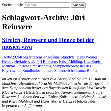
Suchen nach:
Schlagwort-Archiv: Jüri
Reinvere
Streich, Reinvere und Henze bei der
musica viva
16/06/2026
Konzertrezension
Aušrinė Stundytė
,
Hans Werner
Henze
,
Herkulessaal
,
Jüri Reinvere
,
Kristi Mühling
,
Lisa Streich
,
Matthias Pintscher
,
musica viva
,
Symphonieorchester des
Bayerischen Rundfunks
,
Tamara Stefanovich
Johanna Bulitta
Im letzten Konzert der musica viva Saison 2025/26 am 12. Juni im
Münchner Herkulessaal brachte Matthias Pintscher als Dirigent mit
dem Symphonieorchester des Bayerischen Rundfunks Lisa Streichs
Klavierkonzert
Black Swan
(Solistin: Tamara Stefanovich), Jüri
Reinveres
Lied von den zwei Erden
(Solistinnen: Aušrinė Stundytė
und Kristi Mühling) und Hans Werner Henzes
Heliogabalus
Imperator
zur Aufführung.