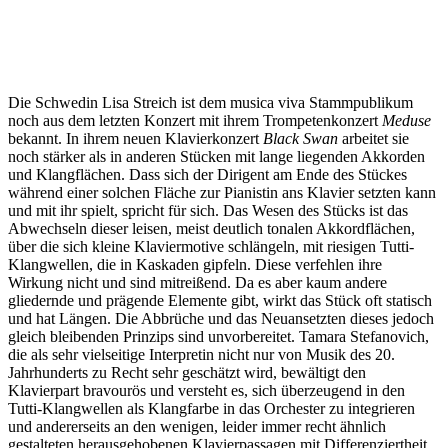
Die Schwedin Lisa Streich ist dem musica viva Stammpublikum
noch aus dem letzten Konzert mit ihrem Trompetenkonzert
Meduse
bekannt. In ihrem neuen Klavierkonzert
Black Swan
arbeitet sie
noch stärker als in anderen Stücken mit lange liegenden Akkorden
und Klangflächen. Dass sich der Dirigent am Ende des Stückes
während einer solchen Fläche zur Pianistin ans Klavier setzten kann
und mit ihr spielt, spricht für sich. Das Wesen des Stücks ist das
Abwechseln dieser leisen, meist deutlich tonalen Akkordflächen,
über die sich kleine Klaviermotive schlängeln, mit riesigen Tutti-
Klangwellen, die in Kaskaden gipfeln. Diese verfehlen ihre
Wirkung nicht und sind mitreißend. Da es aber kaum andere
gliedernde und prägende Elemente gibt, wirkt das Stück oft statisch
und hat Längen. Die Abbrüche und das Neuansetzten dieses jedoch
gleich bleibenden Prinzips sind unvorbereitet. Tamara Stefanovich,
die als sehr vielseitige Interpretin nicht nur von Musik des 20.
Jahrhunderts zu Recht sehr geschätzt wird, bewältigt den
Klavierpart bravourös und versteht es, sich überzeugend in den
Tutti-Klangwellen als Klangfarbe in das Orchester zu integrieren
und andererseits an den wenigen, leider immer recht ähnlich
gestalteten herausgehobenen Klavierpassagen mit Differenziertheit