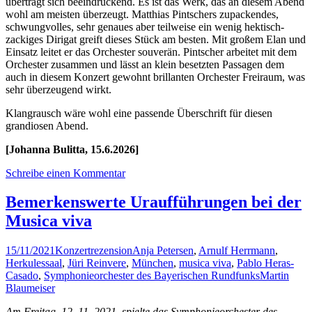
überträgt sich beeindruckend. Es ist das Werk, das an diesem Abend
wohl am meisten überzeugt. Matthias Pintschers zupackendes,
schwungvolles, sehr genaues aber teilweise ein wenig hektisch-
zackiges Dirigat greift dieses Stück am besten. Mit großem Elan und
Einsatz leitet er das Orchester souverän. Pintscher arbeitet mit dem
Orchester zusammen und lässt an klein besetzten Passagen dem
auch in diesem Konzert gewohnt brillanten Orchester Freiraum, was
sehr überzeugend wirkt.
Klangrausch wäre wohl eine passende Überschrift für diesen
grandiosen Abend.
[Johanna Bulitta, 15.6.2026]
Schreibe einen Kommentar
Bemerkenswerte Uraufführungen bei der
Musica viva
15/11/2021
Konzertrezension
Anja Petersen
,
Arnulf Herrmann
,
Herkulessaal
,
Jüri Reinvere
,
München
,
musica viva
,
Pablo Heras-
Casado
,
Symphonieorchester des Bayerischen Rundfunks
Martin
Blaumeiser
Am Freitag, 12. 11. 2021, spielte das Symphonieorchester des