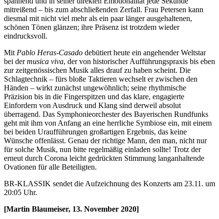
spannend und in seiner direkten Emotionalität jede Sekunde
mitreißend – bis zum abschließenden Zerfall. Frau Petersen kann
diesmal mit nicht viel mehr als ein paar länger ausgehaltenen,
schönen Tönen glänzen; ihre Präsenz ist trotzdem wieder
eindrucksvoll.
Mit
Pablo Heras-Casado
debütiert heute ein angehender Weltstar
bei der
musica viva
, der von historischer Aufführungspraxis bis eben
zur zeitgenössischen Musik alles drauf zu haben scheint. Die
Schlagtechnik – fürs bloße Taktieren wechselt er zwischen den
Händen – wirkt zunächst ungewöhnlich; seine rhythmische
Präzision bis in die Fingerspitzen und das klare, engagierte
Einfordern von Ausdruck und Klang sind derweil absolut
überragend. Das Symphonieorchester des Bayerischen Rundfunks
geht mit ihm von Anfang an eine herrliche Symbiose ein, mit einem
bei beiden Uraufführungen großartigen Ergebnis, das keine
Wünsche offenlässt. Genau der richtige Mann, den man, nicht nur
für solche Musik, nun bitte regelmäßig einladen sollte! Trotz der
erneut durch Corona leicht gedrückten Stimmung langanhaltende
Ovationen für alle Beteiligten.
BR-KLASSIK sendet die Aufzeichnung des Konzerts am 23.11. um
20:05 Uhr.
[Martin Blaumeiser, 13. November 2020]