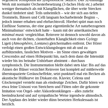
Werk mit normaler Orchesterbesetzung (3-faches Holz etc.) arbeitet
weniger thematisch als mit Klangflächen, die über weite Strecken
dunkel timbriert sind: Teils unheimlich – wie der sich aus tiefen
Trommeln, Bässen und Celli langsam hocharbeitende Beginn –,
jedoch immer erhaben und ehrfurchtsvoll. Hierbei spürt man noch
Einflüsse Sumeras, der eine ganz eigentümliche Art naturbezogenen
Minimalismus‘ entwickelt hatte – kaum mit der amerikanischen
minimal music
vergleichbar. Reinvere ist dennoch sowohl davon als
auch von der dichten, clusterhaften Klanglichkeit eines György
Ligeti (
Atmosphères, Lontano
) gleichermaßen entfernt. Der Hörer
verfolgt einen großen Entwicklungsbogen mit ab und zu
aufblitzenden, fasslichen Motiven – im Sinne eines gewaltigen
Crescendos auf einen Höhepunkt hin, nach dem dann die Intensität
wieder bis ins beinahe Unhörbare abnimmt – durchaus
symphonisch. Die Instrumentation bleibt dabei stets klar: Bis auf das
Atmen der Bläser verzichtet Reinvere fast komplett auf mittlerweile
überstrapazierte Geräuscheffekte, setzt punktuell mal ein Becken als
akustische Hüllkurve im Diskant ein. Klavier, Celesta und
Glockenspiel versteht man als eindeutige Zeichen. Dafür hören wir
etwa feine Unisoni von Streichern und Flöten oder die gekonnte
Imitation von Orgel- oder Akkordeonklängen – alles zutiefst
beeindruckend und auf sympathische Weise irgendwie altmodisch.
Der Applaus des leider wieder dünn besetzten Herkulessaals ist
herzlich.