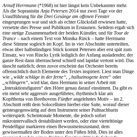
Arnulf Herrmann
(*1968) ist hier längst kein Unbekannter mehr.
Als die Sopranistin
Anja Petersen
2014 nur zwei Tage vor der
Uraufführung für die
Drei Gesänge am offenen Fenster
eingesprungen war und sich als echter Glücksfall erwiesen hatte,
versetzte dies Presse und Publikum in Erstaunen. Seitdem ergab sich
eine stetige Zusammenarbeit der beiden Künstler, und für
Tour de
Trance
– nach einem Text von Monika Rinck – hatte Herrmann
diese Stimme sogleich im Kopf. Im in vier Abschnitte unterteilten,
etwas über halbstündigen Stück kommt Petersen aber erst spät zum
Einsatz, wo von Rincks Lyrik lediglich der Anfang ausladender, der
ganze Rest dann überraschend schnell und lapidar vertont wird. Das
täuscht natürlich; denn zuvor erscheint das Orchester bereits
offensichtlich durch Elemente des Textes inspiriert. Liest man Dinge
wie
„wilde schläge in der ferne“
,
„halluzinogene leere“
oder
„schlingern“
, wird klar, dass Hermann in seiner Arbeit mit
„Interaktionsfiguren“ den Hörer genau darauf einstimmt. Da gibt es
ein meist sehr aggressiv ausgeführtes, rhythmisch klar am
Kopfthema von Beethovens
Fünfter
angelehntes Motiv – im 2.
Abschnitt reißt dem Solocellisten hierbei eine Saite, worauf dieser
geistesgegenwärtig auf dem Instrument seiner Pultnachbarin
weiterspielt. Scheintonale Momente, die jedoch sofort
mikrointervallisch destabilisiert werden, oder eine vierteltönige
Pendelfigur markieren einen Bewusstseinszustand, dem
gewissermaßen der Boden unter den Füßen fehlt. Dies ist alles