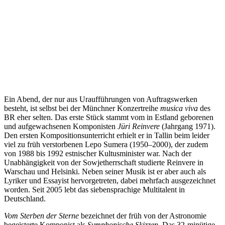
Ein Abend, der nur aus Uraufführungen von Auftragswerken
besteht, ist selbst bei der Münchner Konzertreihe
musica viva
des
BR eher selten. Das erste Stück stammt vom in Estland geborenen
und aufgewachsenen Komponisten
Jüri Reinvere
(Jahrgang 1971).
Den ersten Kompositionsunterricht erhielt er in Tallin beim leider
viel zu früh verstorbenen Lepo Sumera (1950–2000), der zudem
von 1988 bis 1992 estnischer Kultusminister war. Nach der
Unabhängigkeit von der Sowjetherrschaft studierte Reinvere in
Warschau und Helsinki. Neben seiner Musik ist er aber auch als
Lyriker und Essayist hervorgetreten, dabei mehrfach ausgezeichnet
worden. Seit 2005 lebt das siebensprachige Multitalent in
Deutschland.
Vom Sterben der Sterne
bezeichnet der früh von der Astronomie
begeisterte Komponist als
Symphonische Skizzen.
Das 32-minütige