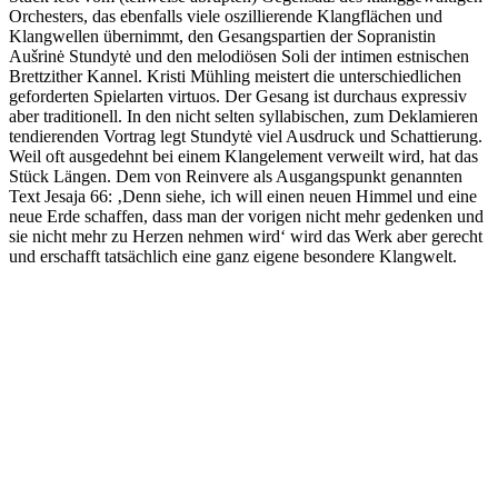
Orchesters, das ebenfalls viele oszillierende Klangflächen und
Klangwellen übernimmt, den Gesangspartien der Sopranistin
Aušrinė Stundytė und den melodiösen Soli der intimen estnischen
Brettzither Kannel. Kristi Mühling meistert die unterschiedlichen
geforderten Spielarten virtuos. Der Gesang ist durchaus expressiv
aber traditionell. In den nicht selten syllabischen, zum Deklamieren
tendierenden Vortrag legt Stundytė viel Ausdruck und Schattierung.
Weil oft ausgedehnt bei einem Klangelement verweilt wird, hat das
Stück Längen. Dem von Reinvere als Ausgangspunkt genannten
Text Jesaja 66: ‚Denn siehe, ich will einen neuen Himmel und eine
neue Erde schaffen, dass man der vorigen nicht mehr gedenken und
sie nicht mehr zu Herzen nehmen wird‘ wird das Werk aber gerecht
und erschafft tatsächlich eine ganz eigene besondere Klangwelt.