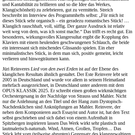
und Kantabilität zu brillieren und so die Idee das Werkes,
Klang(schönheit) zu zelebrieren, gut zu vermitteln. Streich
beschreibt im Interview des Programmhefts selbst: „Für mich ist
dieses Stück sehr organisch – ein geradezu romantisches Stück! …
Klanglich rauschhaft, voll, süffig. Der ganze Ausdruck ist relativ
weit weg von dem, was ich sonst mache.“ Das trifft es recht gut. Ein
besonderes, wirkungsvolles Klangresultat ergibt die Kopplung des
Klaviers mit einem heulenden geschwungenen Schlauch, die beide
ein interessant sich mischendes Glissando spielen. Ein eher
minimalistisches Stück, in dem man sich, positiv gemeint, leicht
verlieren und hinwegträumen kann.
Jüri Reinveres
Lied von den zwei Erden
ist auf der Ebene des
klanglichen Resultats ähnlich gestaltet. Der Este Reinvere lebt seit
2005 in Deutschland und wurde vor allem in seinem Heimatland
mehrfach ausgezeichnet, in Deutschland unter anderem mit dem
OPUS KLASSIK 2025. Er schreibt einen großen wirkmächtigen
Orchestergesang in der Nachfolge von Strauss und Mahler. Nicht
nur die Anlehnung an den Titel und der Hang zum Dystopisch-
Nachdenklichen sind Anknüpfungen an Mahler. Reinvere, der
neben dem Komponieren auch Essayist und Autor ist, hat den Text
selbst geschrieben und sich dabei von einem Aufenthalt in
Spitzbergen inspirieren lassen Das Werk wirkt sehr plastisch und
lautmalerisch-naturnah. Wind, Atmen, Grollen, Tropfen… Das
Stück lebt vom (teilweise abrupten) Gegensatz des klanggewaltigen