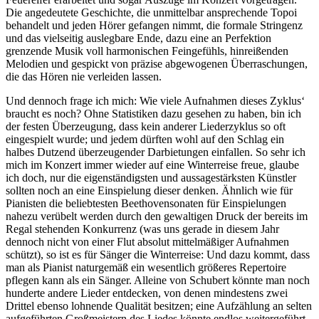
Die angedeutete Geschichte, die unmittelbar ansprechende Topoi
behandelt und jeden Hörer gefangen nimmt, die formale Stringenz
und das vielseitig auslegbare Ende, dazu eine an Perfektion
grenzende Musik voll harmonischen Feingefühls, hinreißenden
Melodien und gespickt von präzise abgewogenen Überraschungen,
die das Hören nie verleiden lassen.
Und dennoch frage ich mich: Wie viele Aufnahmen dieses Zyklus‘
braucht es noch? Ohne Statistiken dazu gesehen zu haben, bin ich
der festen Überzeugung, dass kein anderer Liederzyklus so oft
eingespielt wurde; und jedem dürften wohl auf den Schlag ein
halbes Dutzend überzeugender Darbietungen einfallen. So sehr ich
mich im Konzert immer wieder auf eine Winterreise freue, glaube
ich doch, nur die eigenständigsten und aussagestärksten Künstler
sollten noch an eine Einspielung dieser denken. Ähnlich wie für
Pianisten die beliebtesten Beethovensonaten für Einspielungen
nahezu verübelt werden durch den gewaltigen Druck der bereits im
Regal stehenden Konkurrenz (was uns gerade in diesem Jahr
dennoch nicht von einer Flut absolut mittelmäßiger Aufnahmen
schützt), so ist es für Sänger die Winterreise: Und dazu kommt, dass
man als Pianist naturgemäß ein wesentlich größeres Repertoire
pflegen kann als ein Sänger. Alleine von Schubert könnte man noch
hunderte andere Lieder entdecken, von denen mindestens zwei
Drittel ebenso lohnende Qualität besitzen; eine Aufzählung an selten
aufgeführten Großmeistern des Liedes könnte endlos weitergeführt