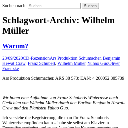
Suchen nach:
Schlagwort-Archiv: Wilhelm
Müller
Warum?
23/09/2020
CD-Rezension
Ars Produktion Schumacher
,
Benjamin
Hewat-Craw
,
Franz Schubert
,
Wilhelm Müller
,
Yuhao Guo
Oliver
Fraenzke
Ars Produktion Schumacher, ARS 38 573; EAN: 4 260052 385739
Wir hören eine Aufnahme von Franz Schuberts Winterreise nach
Gedichten von Wilhelm Müller durch den Bariton Benjamin Hewat-
Craw und den Pianisten Yuhao Guo.
Ich verstehe die Begeisterung, die man für Franz Schuberts
Winterreise empfinden kann – habe sie selbst am Klavier in
Feuereifer erarbeitet und sogar Auszüge im Konzert vorgetragen.