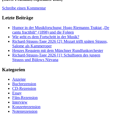
Schreibe einen Kommentar
Letzte Beiträge
Humor in der Musikforschung: Hugo Riemanns Traktat „De
cantu fractibili“ (1898) und die Folgen
Wie geht es dem Fortschritt in der Musik?
Richard-Strauss-Tage 2026 [2]: Mozart trifft späten Strauss,
Salome als Kammeroper
Henzes Requiem mit dem Münchner Rundfunkorchester
Richard-Strauss-Tage 2026 [1]: Schulfugen des jungen
Strauss und Bülows Nirvana
Kategorien
Anzeige
Buchrezension
CD-Rezension
Essay
Film-Rezension
Interview
Konzertrezension
Notenrezension