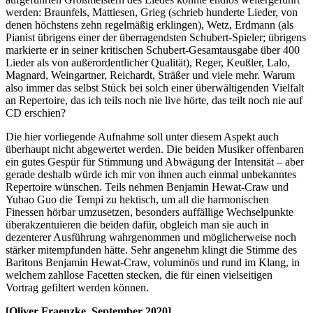
werden: Braunfels, Mattiesen, Grieg (schrieb hunderte Lieder, von
denen höchstens zehn regelmäßig erklingen), Wetz, Erdmann (als
Pianist übrigens einer der überragendsten Schubert-Spieler; übrigens
markierte er in seiner kritischen Schubert-Gesamtausgabe über 400
Lieder als von außerordentlicher Qualität), Reger, Keußler, Lalo,
Magnard, Weingartner, Reichardt, Sträßer und viele mehr. Warum
also immer das selbst Stück bei solch einer überwältigenden Vielfalt
an Repertoire, das ich teils noch nie live hörte, das teilt noch nie auf
CD erschien?
Die hier vorliegende Aufnahme soll unter diesem Aspekt auch
überhaupt nicht abgewertet werden. Die beiden Musiker offenbaren
ein gutes Gespür für Stimmung und Abwägung der Intensität – aber
gerade deshalb würde ich mir von ihnen auch einmal unbekanntes
Repertoire wünschen. Teils nehmen Benjamin Hewat-Craw und
Yuhao Guo die Tempi zu hektisch, um all die harmonischen
Finessen hörbar umzusetzen, besonders auffällige Wechselpunkte
überakzentuieren die beiden dafür, obgleich man sie auch in
dezenterer Ausführung wahrgenommen und möglicherweise noch
stärker mitempfunden hätte. Sehr angenehm klingt die Stimme des
Baritons Benjamin Hewat-Craw, voluminös und rund im Klang, in
welchem zahllose Facetten stecken, die für einen vielseitigen
Vortrag gefiltert werden können.
[Oliver Fraenzke, September 2020]