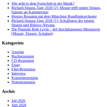
Wie geht es dem Fortschritt in der Musik?
Richard-Strauss-Tage 2026 [2]: Mozart trifft späten Strauss,
Salome als Kammeroper
Henzes Requiem mit dem Münchner Rundfunkorchester
Richard-Strauss-Tage 2026 [1]: Schulfugen des jungen
Strauss und Bülows Nirvana
Die Pianistin Beth Levin – tief durchdrungenes Musizieren
(Mozart, Tiessen, Schubert)
Kategorien
Anzeige
Buchrezension
CD-Rezension
Essay
Film-Rezension
Interview
Konzertrezension
Notenrezension
Archiv
Juli 2026
Juni 2026