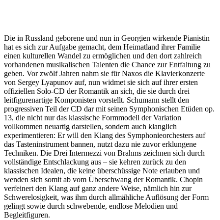
Die in Russland geborene und nun in Georgien wirkende Pianistin
hat es sich zur Aufgabe gemacht, dem Heimatland ihrer Familie
einen kulturellen Wandel zu ermöglichen und den dort zahlreich
vorhandenen musikalischen Talenten die Chance zur Entfaltung zu
geben. Vor zwölf Jahren nahm sie für Naxos die Klavierkonzerte
von Sergey Lyapunov auf, nun widmet sie sich auf ihrer ersten
offiziellen Solo-CD der Romantik an sich, die sie durch drei
leitfigurenartige Komponisten vorstellt. Schumann stellt den
progressiven Teil der CD dar mit seinen Symphonischen Etüden op.
13, die nicht nur das klassische Formmodell der Variation
vollkommen neuartig darstellen, sondern auch klanglich
experimentieren: Er will den Klang des Symphonieorchesters auf
das Tasteninstrument bannen, nutzt dazu nie zuvor erklungene
Techniken. Die Drei Intermezzi von Brahms zeichnen sich durch
vollständige Entschlackung aus – sie kehren zurück zu den
klassischen Idealen, die keine überschüssige Note erlauben und
wenden sich somit ab vom Überschwang der Romantik. Chopin
verfeinert den Klang auf ganz andere Weise, nämlich hin zur
Schwerelosigkeit, was ihm durch allmähliche Auflösung der Form
gelingt sowie durch schwebende, endlose Melodien und
Begleitfiguren.