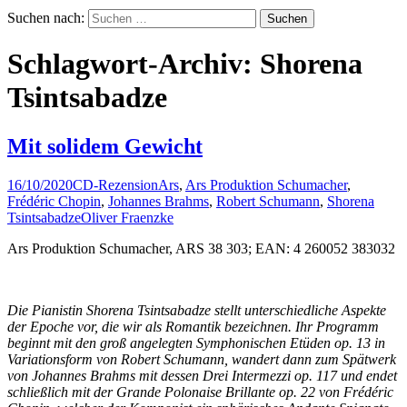
Suchen nach:
Schlagwort-Archiv: Shorena
Tsintsabadze
Mit solidem Gewicht
16/10/2020
CD-Rezension
Ars
,
Ars Produktion Schumacher
,
Frédéric Chopin
,
Johannes Brahms
,
Robert Schumann
,
Shorena
Tsintsabadze
Oliver Fraenzke
Ars Produktion Schumacher, ARS 38 303; EAN: 4 260052 383032
Die Pianistin Shorena Tsintsabadze stellt unterschiedliche Aspekte
der Epoche vor, die wir als Romantik bezeichnen. Ihr Programm
beginnt mit den groß angelegten Symphonischen Etüden op. 13 in
Variationsform von Robert Schumann, wandert dann zum Spätwerk
von Johannes Brahms mit dessen Drei Intermezzi op. 117 und endet
schließlich mit der Grande Polonaise Brillante op. 22 von Frédéric