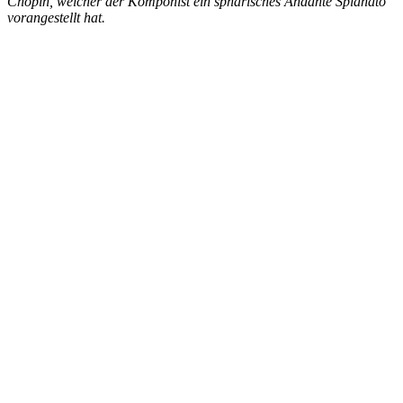
Chopin, welcher der Komponist ein sphärisches Andante Spianato
vorangestellt hat.