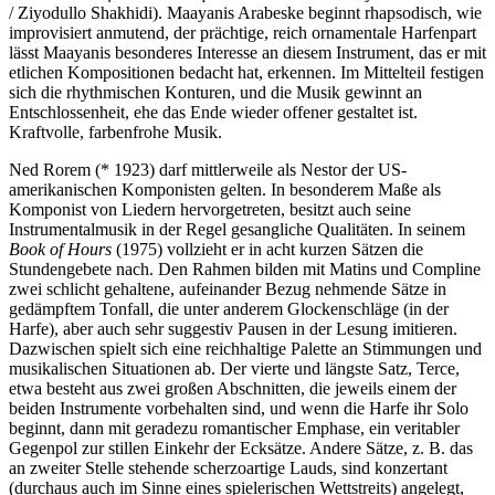
/ Ziyodullo Shakhidi). Maayanis Arabeske beginnt rhapsodisch, wie
improvisiert anmutend, der prächtige, reich ornamentale Harfenpart
lässt Maayanis besonderes Interesse an diesem Instrument, das er mit
etlichen Kompositionen bedacht hat, erkennen. Im Mittelteil festigen
sich die rhythmischen Konturen, und die Musik gewinnt an
Entschlossenheit, ehe das Ende wieder offener gestaltet ist.
Kraftvolle, farbenfrohe Musik.
Ned Rorem (* 1923) darf mittlerweile als Nestor der US-
amerikanischen Komponisten gelten. In besonderem Maße als
Komponist von Liedern hervorgetreten, besitzt auch seine
Instrumentalmusik in der Regel gesangliche Qualitäten. In seinem
Book of Hours
(1975) vollzieht er in acht kurzen Sätzen die
Stundengebete nach. Den Rahmen bilden mit Matins und Compline
zwei schlicht gehaltene, aufeinander Bezug nehmende Sätze in
gedämpftem Tonfall, die unter anderem Glockenschläge (in der
Harfe), aber auch sehr suggestiv Pausen in der Lesung imitieren.
Dazwischen spielt sich eine reichhaltige Palette an Stimmungen und
musikalischen Situationen ab. Der vierte und längste Satz, Terce,
etwa besteht aus zwei großen Abschnitten, die jeweils einem der
beiden Instrumente vorbehalten sind, und wenn die Harfe ihr Solo
beginnt, dann mit geradezu romantischer Emphase, ein veritabler
Gegenpol zur stillen Einkehr der Ecksätze. Andere Sätze, z. B. das
an zweiter Stelle stehende scherzoartige Lauds, sind konzertant
(durchaus auch im Sinne eines spielerischen Wettstreits) angelegt,