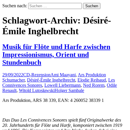
Suchen nach:
Schlagwort-Archiv: Désiré-
Émile Inghelbrecht
Musik für Flöte und Harfe zwischen
Impressionismus, Orient und
Stundenbuch
29/09/2022
CD-Rezension
Ami Maayani
,
Ars Produktion
Schumacher
,
Désiré-Émile Inghelbrecht
,
Elodie Reibaud
,
Les
Connivences Sonores
,
Lowell Liebermann
,
Ned Rorem
,
Odile
Renault
,
Witold Lutosławski
Holger Sambale
Ars Produktion, ARS 38 339, EAN: 4 260052 38339 1
Das Duo Les Connivences Sonores spielt fünf Originalwerke des
20. Jahrhunderts für Flöte und Harfe, komponiert zwischen 1919