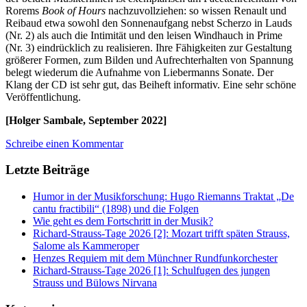
Rorems
Book of Hours
nachzuvollziehen: so wissen Renault und
Reibaud etwa sowohl den Sonnenaufgang nebst Scherzo in Lauds
(Nr. 2) als auch die Intimität und den leisen Windhauch in Prime
(Nr. 3) eindrücklich zu realisieren. Ihre Fähigkeiten zur Gestaltung
größerer Formen, zum Bilden und Aufrechterhalten von Spannung
belegt wiederum die Aufnahme von Liebermanns Sonate. Der
Klang der CD ist sehr gut, das Beiheft informativ. Eine sehr schöne
Veröffentlichung.
[Holger Sambale, September 2022]
Schreibe einen Kommentar
Letzte Beiträge
Humor in der Musikforschung: Hugo Riemanns Traktat „De
cantu fractibili“ (1898) und die Folgen
Wie geht es dem Fortschritt in der Musik?
Richard-Strauss-Tage 2026 [2]: Mozart trifft späten Strauss,
Salome als Kammeroper
Henzes Requiem mit dem Münchner Rundfunkorchester
Richard-Strauss-Tage 2026 [1]: Schulfugen des jungen
Strauss und Bülows Nirvana