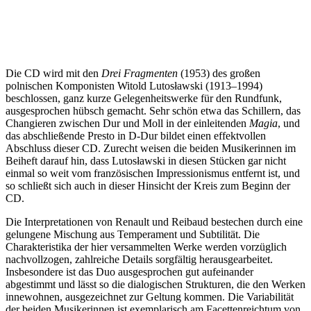
Die CD wird mit den
Drei Fragmenten
(1953) des großen
polnischen Komponisten Witold Lutosławski (1913–1994)
beschlossen, ganz kurze Gelegenheitswerke für den Rundfunk,
ausgesprochen hübsch gemacht. Sehr schön etwa das Schillern, das
Changieren zwischen Dur und Moll in der einleitenden
Magia
, und
das abschließende Presto in D-Dur bildet einen effektvollen
Abschluss dieser CD. Zurecht weisen die beiden Musikerinnen im
Beiheft darauf hin, dass Lutosławski in diesen Stücken gar nicht
einmal so weit vom französischen Impressionismus entfernt ist, und
so schließt sich auch in dieser Hinsicht der Kreis zum Beginn der
CD.
Die Interpretationen von Renault und Reibaud bestechen durch eine
gelungene Mischung aus Temperament und Subtilität. Die
Charakteristika der hier versammelten Werke werden vorzüglich
nachvollzogen, zahlreiche Details sorgfältig herausgearbeitet.
Insbesondere ist das Duo ausgesprochen gut aufeinander
abgestimmt und lässt so die dialogischen Strukturen, die den Werken
innewohnen, ausgezeichnet zur Geltung kommen. Die Variabilität
der beiden Musikerinnen ist exemplarisch am Facettenreichtum von