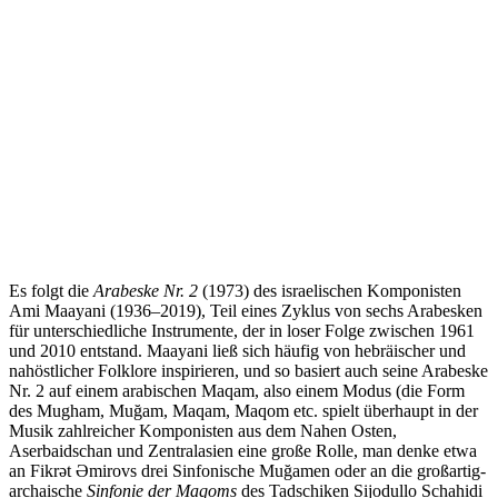
Es folgt die
Arabeske Nr. 2
(1973) des israelischen Komponisten
Ami Maayani (1936–2019), Teil eines Zyklus von sechs Arabesken
für unterschiedliche Instrumente, der in loser Folge zwischen 1961
und 2010 entstand. Maayani ließ sich häufig von hebräischer und
nahöstlicher Folklore inspirieren, und so basiert auch seine Arabeske
Nr. 2 auf einem arabischen Maqam, also einem Modus (die Form
des Mugham, Muğam, Maqam, Maqom etc. spielt überhaupt in der
Musik zahlreicher Komponisten aus dem Nahen Osten,
Aserbaidschan und Zentralasien eine große Rolle, man denke etwa
an Fikrət Əmirovs drei Sinfonische Muğamen oder an die großartig-
archaische
Sinfonie der Maqoms
des Tadschiken Sijodullo Schahidi