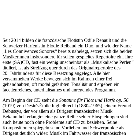
Seit 2014 bilden die französische Flötistin Odile Renault und die
Schweizer Harfenistin Elodie Reibaud ein Duo, und wie der Name
„Les Connivences Sonores“ bereits nahelegt, setzen sich die beiden
Musikerinnen insbesondere für selten gespieltes Repertoire ein. Ihre
erste (SA)CD, fast ein wenig unscheinbar als „Musikalische Perlen“
tituliert, ist als Streifzug quer durch das Originalrepertoire des
20. Jahrhunderts für diese Besetzung angelegt. Alle hier
versammelten Werke bewegen sich im Rahmen einer frei
gehandhabten, oft modal gefärbten Tonalität und ergeben ein
facettenreiches, unterhaltsames und anregendes Programm.
Am Beginn der CD steht die
Sonatine für Flöte und Harfe op. 56
(1919) von Désiré-Émile Inghelbrecht (1880–1965), einem Freund
Debussys, der vor allem als Dirigent französischer Musik
Bekanntheit erlangte; eine ganze Reihe seiner Einspielungen sind
auch heute noch ohne Probleme auf CD zu beziehen. Seine
Kompositionen spiegeln seine Vorlieben und Schwerpunkte als
Dirigent deutlich wider: Musik im Fahrwasser der französischen