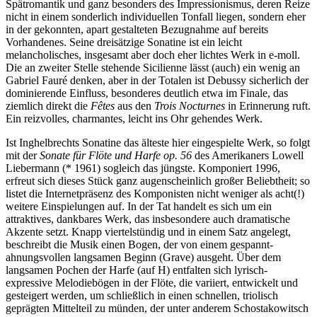
Spätromantik und ganz besonders des Impressionismus, deren Reize
nicht in einem sonderlich individuellen Tonfall liegen, sondern eher
in der gekonnten, apart gestalteten Bezugnahme auf bereits
Vorhandenes. Seine dreisätzige Sonatine ist ein leicht
melancholisches, insgesamt aber doch eher lichtes Werk in e-moll.
Die an zweiter Stelle stehende Sicilienne lässt (auch) ein wenig an
Gabriel Fauré denken, aber in der Totalen ist Debussy sicherlich der
dominierende Einfluss, besonderes deutlich etwa im Finale, das
ziemlich direkt die
Fêtes
aus den
Trois Nocturnes
in Erinnerung ruft.
Ein reizvolles, charmantes, leicht ins Ohr gehendes Werk.
Ist Inghelbrechts Sonatine das älteste hier eingespielte Werk, so folgt
mit der
Sonate für Flöte und Harfe op. 56
des Amerikaners Lowell
Liebermann (* 1961) sogleich das jüngste. Komponiert 1996,
erfreut sich dieses Stück ganz augenscheinlich großer Beliebtheit; so
listet die Internetpräsenz des Komponisten nicht weniger als acht(!)
weitere Einspielungen auf. In der Tat handelt es sich um ein
attraktives, dankbares Werk, das insbesondere auch dramatische
Akzente setzt. Knapp viertelstündig und in einem Satz angelegt,
beschreibt die Musik einen Bogen, der von einem gespannt-
ahnungsvollen langsamen Beginn (Grave) ausgeht. Über dem
langsamen Pochen der Harfe (auf H) entfalten sich lyrisch-
expressive Melodiebögen in der Flöte, die variiert, entwickelt und
gesteigert werden, um schließlich in einen schnellen, triolisch
geprägten Mittelteil zu münden, der unter anderem Schostakowitsch