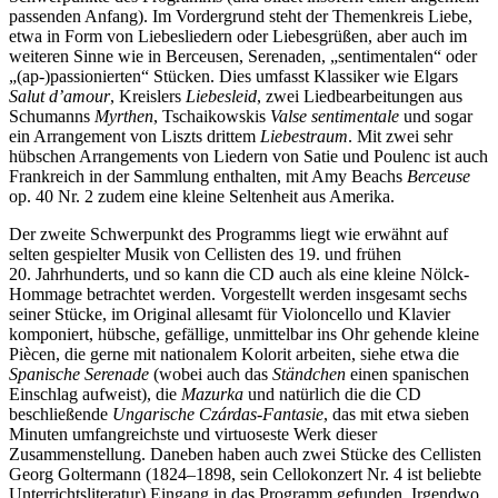
passenden Anfang). Im Vordergrund steht der Themenkreis Liebe,
etwa in Form von Liebesliedern oder Liebesgrüßen, aber auch im
weiteren Sinne wie in Berceusen, Serenaden, „sentimentalen“ oder
„(ap-)passionierten“ Stücken. Dies umfasst Klassiker wie Elgars
Salut d’amour
, Kreislers
Liebesleid
, zwei Liedbearbeitungen aus
Schumanns
Myrthen
, Tschaikowskis
Valse sentimentale
und sogar
ein Arrangement von Liszts drittem
Liebestraum
. Mit zwei sehr
hübschen Arrangements von Liedern von Satie und Poulenc ist auch
Frankreich in der Sammlung enthalten, mit Amy Beachs
Berceuse
op. 40 Nr. 2 zudem eine kleine Seltenheit aus Amerika.
Der zweite Schwerpunkt des Programms liegt wie erwähnt auf
selten gespielter Musik von Cellisten des 19. und frühen
20. Jahrhunderts, und so kann die CD auch als eine kleine Nölck-
Hommage betrachtet werden. Vorgestellt werden insgesamt sechs
seiner Stücke, im Original allesamt für Violoncello und Klavier
komponiert, hübsche, gefällige, unmittelbar ins Ohr gehende kleine
Piècen, die gerne mit nationalem Kolorit arbeiten, siehe etwa die
Spanische Serenade
(wobei auch das
Ständchen
einen spanischen
Einschlag aufweist), die
Mazurka
und natürlich die die CD
beschließende
Ungarische Czárdas-Fantasie
, das mit etwa sieben
Minuten umfangreichste und virtuoseste Werk dieser
Zusammenstellung. Daneben haben auch zwei Stücke des Cellisten
Georg Goltermann (1824–1898, sein Cellokonzert Nr. 4 ist beliebte
Unterrichtsliteratur) Eingang in das Programm gefunden. Irgendwo