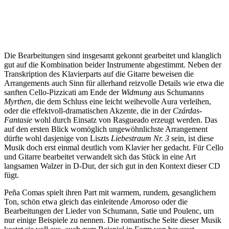
Die Bearbeitungen sind insgesamt gekonnt gearbeitet und klanglich
gut auf die Kombination beider Instrumente abgestimmt. Neben der
Transkription des Klavierparts auf die Gitarre beweisen die
Arrangements auch Sinn für allerhand reizvolle Details wie etwa die
sanften Cello-Pizzicati am Ende der
Widmung
aus Schumanns
Myrthen
, die dem Schluss eine leicht weihevolle Aura verleihen,
oder die effektvoll-dramatischen Akzente, die in der
Czárdas-
Fantasie
wohl durch Einsatz von Rasgueado erzeugt werden. Das
auf den ersten Blick womöglich ungewöhnlichste Arrangement
dürfte wohl dasjenige von Liszts
Liebestraum Nr. 3
sein, ist diese
Musik doch erst einmal deutlich vom Klavier her gedacht. Für Cello
und Gitarre bearbeitet verwandelt sich das Stück in eine Art
langsamen Walzer in D-Dur, der sich gut in den Kontext dieser CD
fügt.
Peña Comas spielt ihren Part mit warmem, rundem, gesanglichem
Ton, schön etwa gleich das einleitende
Amoroso
oder die
Bearbeitungen der Lieder von Schumann, Satie und Poulenc, um
nur einige Beispiele zu nennen. Die romantische Seite dieser Musik