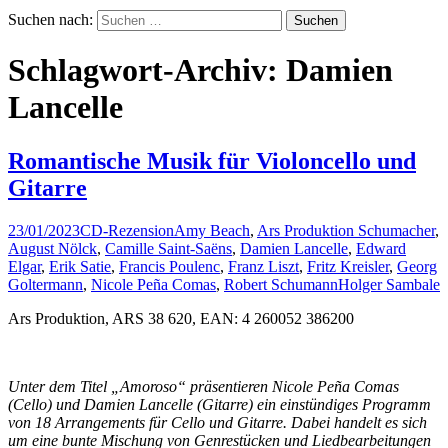
Suchen nach:
Schlagwort-Archiv: Damien
Lancelle
Romantische Musik für Violoncello und
Gitarre
23/01/2023
CD-Rezension
Amy Beach
,
Ars Produktion Schumacher
,
August Nölck
,
Camille Saint-Saëns
,
Damien Lancelle
,
Edward
Elgar
,
Erik Satie
,
Francis Poulenc
,
Franz Liszt
,
Fritz Kreisler
,
Georg
Goltermann
,
Nicole Peña Comas
,
Robert Schumann
Holger Sambale
Ars Produktion, ARS 38 620, EAN: 4 260052 386200
Unter dem Titel „Amoroso“ präsentieren Nicole Pe
ñ
a Comas
(Cello) und Damien Lancelle (Gitarre) ein einstündiges Programm
von 18 Arrangements für Cello und Gitarre. Dabei handelt es sich
um eine bunte Mischung von Genrestücken und Liedbearbeitungen