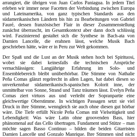
arrangiert, die übrigen von Juan Carlos Paniagua. In jedem Titel
erleben wir immer neue Facetten der Verbindung zwischen Europa
und Lateinamerika, von ganz typischen Standards aus den
südamerikanischen Ländern bis hin zu Bearbeitungen von Gabriel
Fauré, dessen französischer Flair in dieser Zusammenstellung
zunächst überrascht, im Gesamtkontext aber dann doch schlüssig
wird. Faszinierend gestaltet sich die Synthese in Bach-ata von
Damien Lancelle, die erahnen lässt, welche Musik Bach
geschrieben hätte, wäre er in Peru zur Welt gekommen.
Der Spaß und die Lust an der Musik stehen hoch bei Spirituosi,
wobei sie dabei keinesfalls die technischen Ansprüche
vernachlässigen: Langjährige Erfahrung im Solo- und
Ensemblebereich bleibt unüberhörbar. Die Stimme von Nathalie
Peña Comas glänzt regelrecht in allen Lagen, hat dabei diesen so
unverkennbar südamerikanisch-spanischen Kolorit inne, der
unmittelbar von Sonne, Strand und Tanz träumen lässt. Evelyn Peña
Comas ziert virtuos aus und verleiht der Sopranpartie eine
gleichwertige Oberstimme. In wichtigen Passagen setzt sie viel
Druck in ihre Stimme, wenngleich sie auch ohne diesen gut hörbar
wäre. Die Tiefe erfüllt Nicole Peña Comas mit Vielseitigkeit und
Lebendigkeit: Was wäre Latin ohne groovenden Bass, hier
phänomenal auf das Cello übertragen. Fundament und Stütze – man
möchte sagen Basso Continuo – bilden die beiden Gitarristen
Damien Lancelle und Gonzalo Manrique. Ihre Stimmen sind nicht