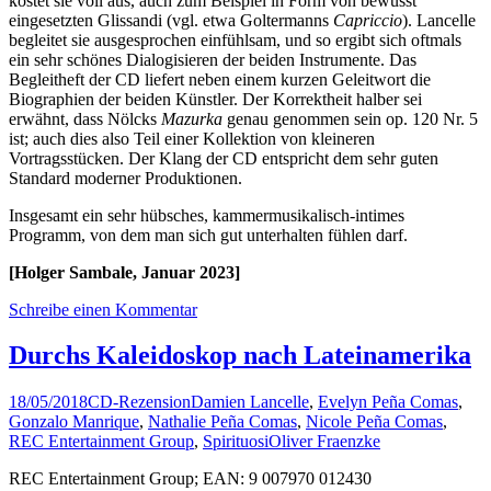
kostet sie voll aus, auch zum Beispiel in Form von bewusst
eingesetzten Glissandi (vgl. etwa Goltermanns
Capriccio
). Lancelle
begleitet sie ausgesprochen einfühlsam, und so ergibt sich oftmals
ein sehr schönes Dialogisieren der beiden Instrumente. Das
Begleitheft der CD liefert neben einem kurzen Geleitwort die
Biographien der beiden Künstler. Der Korrektheit halber sei
erwähnt, dass Nölcks
Mazurka
genau genommen sein op. 120 Nr. 5
ist; auch dies also Teil einer Kollektion von kleineren
Vortragsstücken. Der Klang der CD entspricht dem sehr guten
Standard moderner Produktionen.
Insgesamt ein sehr hübsches, kammermusikalisch-intimes
Programm, von dem man sich gut unterhalten fühlen darf.
[Holger Sambale, Januar 2023]
Schreibe einen Kommentar
­Durchs Kaleidoskop nach Lateinamerika
18/05/2018
CD-Rezension
Damien Lancelle
,
Evelyn Peña Comas
,
Gonzalo Manrique
,
Nathalie Peña Comas
,
Nicole Peña Comas
,
REC Entertainment Group
,
Spirituosi
Oliver Fraenzke
REC Entertainment Group; EAN: 9 007970 012430