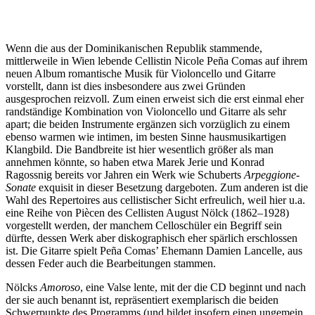
Wenn die aus der Dominikanischen Republik stammende,
mittlerweile in Wien lebende Cellistin Nicole Peña Comas auf ihrem
neuen Album romantische Musik für Violoncello und Gitarre
vorstellt, dann ist dies insbesondere aus zwei Gründen
ausgesprochen reizvoll. Zum einen erweist sich die erst einmal eher
randständige Kombination von Violoncello und Gitarre als sehr
apart; die beiden Instrumente ergänzen sich vorzüglich zu einem
ebenso warmen wie intimen, im besten Sinne hausmusikartigen
Klangbild. Die Bandbreite ist hier wesentlich größer als man
annehmen könnte, so haben etwa Marek Jerie und Konrad
Ragossnig bereits vor Jahren ein Werk wie Schuberts
Arpeggione-
Sonate
exquisit in dieser Besetzung dargeboten. Zum anderen ist die
Wahl des Repertoires aus cellistischer Sicht erfreulich, weil hier u.a.
eine Reihe von Piècen des Cellisten August Nölck (1862–1928)
vorgestellt werden, der manchem Celloschüler ein Begriff sein
dürfte, dessen Werk aber diskographisch eher spärlich erschlossen
ist. Die Gitarre spielt Peña Comas’ Ehemann Damien Lancelle, aus
dessen Feder auch die Bearbeitungen stammen.
Nölcks
Amoroso
, eine Valse lente, mit der die CD beginnt und nach
der sie auch benannt ist, repräsentiert exemplarisch die beiden
Schwerpunkte des Programms (und bildet insofern einen ungemein