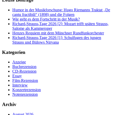
Humor in der Musikforschung: Hugo Riemanns Traktat „De
cantu fractibili“ (1898) und die Folgen
Wie geht es dem Fortschritt in der Musik?
Richard-Strauss-Tage 2026 [2]: Mozart trifft späten Strauss,
Salome als Kammeroper
Henzes Requiem mit dem Münchner Rundfunkorchester
Richard-Strauss-Tage 2026 [1]: Schulfugen des jungen
Strauss und Bülows Nirvana
Kategorien
Anzeige
Buchrezension
CD-Rezension
Essay
Film-Rezension
Interview
Konzertrezension
Notenrezension
Archiv
August 2026