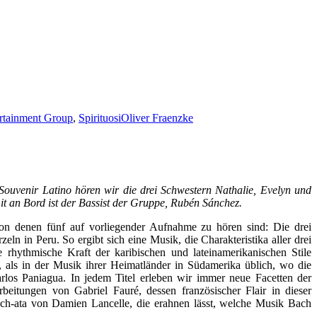
rtainment Group
,
Spirituosi
Oliver Fraenzke
Souvenir Latino hören wir die drei Schwestern Nathalie, Evelyn und
it an Bord ist der Bassist der Gruppe, Rubén Sánchez.
von denen fünf auf vorliegender Aufnahme zu hören sind: Die drei
in Peru. So ergibt sich eine Musik, die Charakteristika aller drei
 rhythmische Kraft der karibischen und lateinamerikanischen Stile
 als in der Musik ihrer Heimatländer in Südamerika üblich, wo die
arlos Paniagua. In jedem Titel erleben wir immer neue Facetten der
itungen von Gabriel Fauré, dessen französischer Flair in dieser
ach-ata von Damien Lancelle, die erahnen lässt, welche Musik Bach