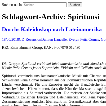
Suchen nach:
Schlagwort-Archiv: Spirituosi
­Durchs Kaleidoskop nach Lateinamerika
18/05/2018
CD-Rezension
Damien Lancelle
,
Evelyn Peña Comas
,
Go
REC Entertainment Group; EAN: 9 007970 012430
Die Gruppe Spirituosi verbindet lateinamerikanische und klassisch
Nicole Pe
ña Comas je als Sopranistin, Flötistin und Cellistin sowie
Spirituosi vermitteln uns lateinamerikanische Musik mit Charme 
Schwestern Peña Comas kommen aus der Dominikanischen Republik, Da
Länder verschmelzt: Für uns Europäer macht der französische Einf
abzuschwächen. Hinzu kommt, dass die Künstler klassisch ausgebil
Improvisation als Stilmittel vorherrscht. Die meisten der Stücke 
Verbindung zwischen Europa und Lateinamerika, von ganz typisch
Zusammenstellung zunächst überrascht, im Gesamtkontext aber dann
geschrieben hätte, wäre er in Peru zur Welt gekommen.