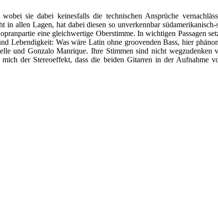
wobei sie dabei keinesfalls die technischen Ansprüche vernachläs
t in allen Lagen, hat dabei diesen so unverkennbar südamerikanisch-s
Sopranpartie eine gleichwertige Oberstimme. In wichtigen Passagen set
it und Lebendigkeit: Was wäre Latin ohne groovenden Bass, hier phän
elle und Gonzalo Manrique. Ihre Stimmen sind nicht wegzudenken von 
mich der Stereoeffekt, dass die beiden Gitarren in der Aufnahme von