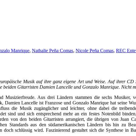
nzalo Manrique
,
Nathalie Peña Comas
,
Nicole Peña Comas
,
REC Ente
-europäische Musik auf ihre ganz eigene Art und Weise. Auf ihrer CD 
 die beiden Gitarristen Damien Lancelle und Gonzalo Manrique. Nicht m
und Musizierfreude. Aus drei Ländern stammen die sechs Musiker, 
mien Lancelle ist Franzose und Gonzalo Manrique hat seine Wurzeln 
luss die Musik zugänglicher und leichter, ohne dabei die treibende
det sind und sich entsprechend mehr an ein festes Notenbild binden,
wurden von den beiden Gitarristen arrangiert, die übrigen von Juan C
en Standards aus den südamerikanischen Ländern bis hin zu Bearbe
 doch schlüssig wird. Faszinierend gestaltet sich die Synthese in B