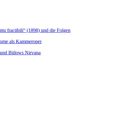
u fractibili“ (1898) und die Folgen
Salome als Kammeroper
s und Bülows Nirvana