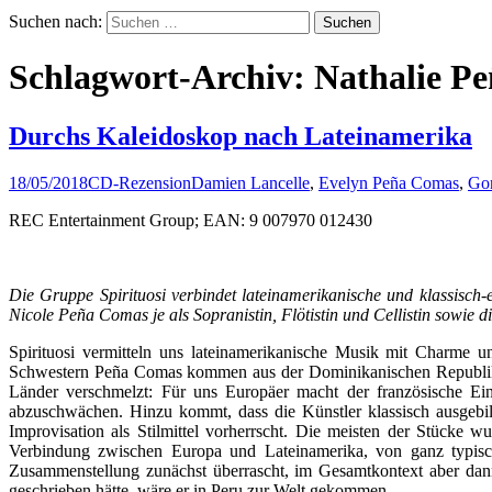
Suchen nach:
Schlagwort-Archiv: Nathalie P
­Durchs Kaleidoskop nach Lateinamerika
18/05/2018
CD-Rezension
Damien Lancelle
,
Evelyn Peña Comas
,
Go
REC Entertainment Group; EAN: 9 007970 012430
Die Gruppe Spirituosi verbindet lateinamerikanische und klassisch
Nicole Pe
ña Comas je als Sopranistin, Flötistin und Cellistin sowie
Spirituosi vermitteln uns lateinamerikanische Musik mit Charme 
Schwestern Peña Comas kommen aus der Dominikanischen Republik, Da
Länder verschmelzt: Für uns Europäer macht der französische Einf
abzuschwächen. Hinzu kommt, dass die Künstler klassisch ausgebil
Improvisation als Stilmittel vorherrscht. Die meisten der Stücke 
Verbindung zwischen Europa und Lateinamerika, von ganz typisch
Zusammenstellung zunächst überrascht, im Gesamtkontext aber dann
geschrieben hätte, wäre er in Peru zur Welt gekommen.