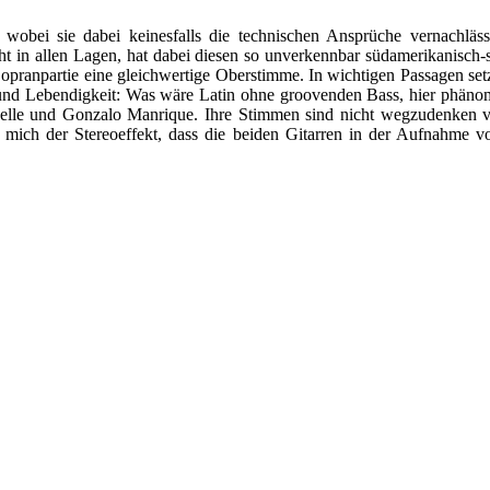
wobei sie dabei keinesfalls die technischen Ansprüche vernachläs
t in allen Lagen, hat dabei diesen so unverkennbar südamerikanisch-s
Sopranpartie eine gleichwertige Oberstimme. In wichtigen Passagen set
it und Lebendigkeit: Was wäre Latin ohne groovenden Bass, hier phän
elle und Gonzalo Manrique. Ihre Stimmen sind nicht wegzudenken von 
mich der Stereoeffekt, dass die beiden Gitarren in der Aufnahme von