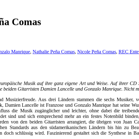
eña Comas
nzalo Manrique
,
Nathalie Peña Comas
,
Nicole Peña Comas
,
REC Ente
-europäische Musik auf ihre ganz eigene Art und Weise. Auf ihrer CD 
 die beiden Gitarristen Damien Lancelle und Gonzalo Manrique. Nicht m
und Musizierfreude. Aus drei Ländern stammen die sechs Musiker, 
mien Lancelle ist Franzose und Gonzalo Manrique hat seine Wurzeln 
luss die Musik zugänglicher und leichter, ohne dabei die treibende
det sind und sich entsprechend mehr an ein festes Notenbild binden,
wurden von den beiden Gitarristen arrangiert, die übrigen von Juan C
en Standards aus den südamerikanischen Ländern bis hin zu Bearbe
 doch schlüssig wird. Faszinierend gestaltet sich die Synthese in B