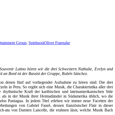
rtainment Group
,
Spirituosi
Oliver Fraenzke
Souvenir Latino hören wir die drei Schwestern Nathalie, Evelyn und
it an Bord ist der Bassist der Gruppe, Rubén Sánchez.
von denen fünf auf vorliegender Aufnahme zu hören sind: Die drei
in Peru. So ergibt sich eine Musik, die Charakteristika aller drei
 rhythmische Kraft der karibischen und lateinamerikanischen Stile
 als in der Musik ihrer Heimatländer in Südamerika üblich, wo die
arlos Paniagua. In jedem Titel erleben wir immer neue Facetten der
itungen von Gabriel Fauré, dessen französischer Flair in dieser
ach-ata von Damien Lancelle, die erahnen lässt, welche Musik Bach