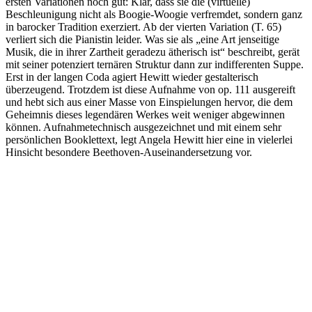
ersten Variationen noch gut: Klar, dass sie die (virtuelle)
Beschleunigung nicht als Boogie-Woogie verfremdet, sondern ganz
in barocker Tradition exerziert. Ab der vierten Variation (T. 65)
verliert sich die Pianistin leider. Was sie als „eine Art jenseitige
Musik, die in ihrer Zartheit geradezu ätherisch ist“ beschreibt, gerät
mit seiner potenziert ternären Struktur dann zur indifferenten Suppe.
Erst in der langen Coda agiert Hewitt wieder gestalterisch
überzeugend. Trotzdem ist diese Aufnahme von op. 111 ausgereift
und hebt sich aus einer Masse von Einspielungen hervor, die dem
Geheimnis dieses legendären Werkes weit weniger abgewinnen
können. Aufnahmetechnisch ausgezeichnet und mit einem sehr
persönlichen Booklettext, legt Angela Hewitt hier eine in vielerlei
Hinsicht besondere Beethoven-Auseinandersetzung vor.