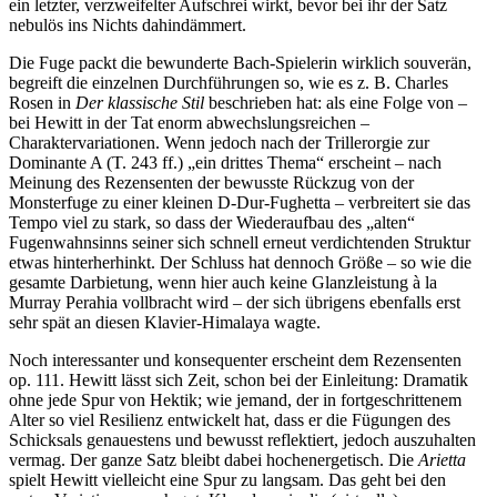
ein letzter, verzweifelter Aufschrei wirkt, bevor bei ihr der Satz
nebulös ins Nichts dahindämmert.
Die Fuge packt die bewunderte Bach-Spielerin wirklich souverän,
begreift die einzelnen Durchführungen so, wie es z. B. Charles
Rosen in
Der klassische Stil
beschrieben hat: als eine Folge von –
bei Hewitt in der Tat enorm abwechslungsreichen –
Charaktervariationen. Wenn jedoch nach der Trillerorgie zur
Dominante A (T. 243 ff.) „ein drittes Thema“ erscheint – nach
Meinung des Rezensenten der bewusste Rückzug von der
Monsterfuge zu einer kleinen D-Dur-Fughetta – verbreitert sie das
Tempo viel zu stark, so dass der Wiederaufbau des „alten“
Fugenwahnsinns seiner sich schnell erneut verdichtenden Struktur
etwas hinterherhinkt. Der Schluss hat dennoch Größe – so wie die
gesamte Darbietung, wenn hier auch keine Glanzleistung à la
Murray Perahia vollbracht wird – der sich übrigens ebenfalls erst
sehr spät an diesen Klavier-Himalaya wagte.
Noch interessanter und konsequenter erscheint dem Rezensenten
op. 111. Hewitt lässt sich Zeit, schon bei der Einleitung: Dramatik
ohne jede Spur von Hektik; wie jemand, der in fortgeschrittenem
Alter so viel Resilienz entwickelt hat, dass er die Fügungen des
Schicksals genauestens und bewusst reflektiert, jedoch auszuhalten
vermag. Der ganze Satz bleibt dabei hochenergetisch. Die
Arietta
spielt Hewitt vielleicht eine Spur zu langsam. Das geht bei den