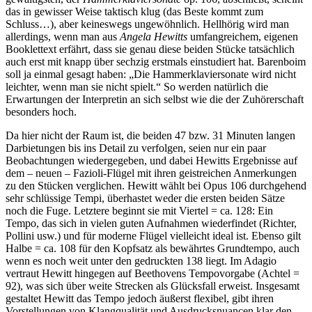
das in gewisser Weise taktisch klug (das Beste kommt zum
Schluss…), aber keineswegs ungewöhnlich. Hellhörig wird man
allerdings, wenn man aus
Angela Hewitts
umfangreichem, eigenen
Booklettext erfährt, dass sie genau diese beiden Stücke tatsächlich
auch erst mit knapp über sechzig erstmals einstudiert hat. Barenboim
soll ja einmal gesagt haben: „Die Hammerklaviersonate wird nicht
leichter, wenn man sie nicht spielt.“ So werden natürlich die
Erwartungen der Interpretin an sich selbst wie die der Zuhörerschaft
besonders hoch.
Da hier nicht der Raum ist, die beiden 47 bzw. 31 Minuten langen
Darbietungen bis ins Detail zu verfolgen, seien nur ein paar
Beobachtungen wiedergegeben, und dabei Hewitts Ergebnisse auf
dem – neuen – Fazioli-Flügel mit ihren geistreichen Anmerkungen
zu den Stücken verglichen. Hewitt wählt bei Opus 106 durchgehend
sehr schlüssige Tempi, überhastet weder die ersten beiden Sätze
noch die Fuge. Letztere beginnt sie mit Viertel = ca. 128: Ein
Tempo, das sich in vielen guten Aufnahmen wiederfindet (Richter,
Pollini usw.) und für moderne Flügel vielleicht ideal ist. Ebenso gilt
Halbe = ca. 108 für den Kopfsatz als bewährtes Grundtempo, auch
wenn es noch weit unter den gedruckten 138 liegt. Im Adagio
vertraut Hewitt hingegen auf Beethovens Tempovorgabe (Achtel =
92), was sich über weite Strecken als Glücksfall erweist. Insgesamt
gestaltet Hewitt das Tempo jedoch äußerst flexibel, gibt ihren
Vorstellungen von Klangqualität und Ausdrucksnuancen klar den