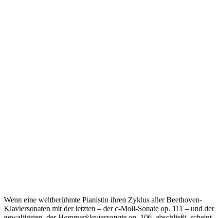
Wenn eine weltberühmte Pianistin ihren Zyklus aller Beethoven-
Klaviersonaten mit der letzten – der c-Moll-Sonate op. 111 – und der
gewaltigsten, der
Hammerklaviersonate
op. 106, abschließt, scheint