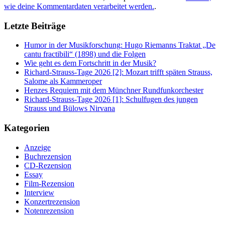
wie deine Kommentardaten verarbeitet werden.
.
Letzte Beiträge
Humor in der Musikforschung: Hugo Riemanns Traktat „De
cantu fractibili“ (1898) und die Folgen
Wie geht es dem Fortschritt in der Musik?
Richard-Strauss-Tage 2026 [2]: Mozart trifft späten Strauss,
Salome als Kammeroper
Henzes Requiem mit dem Münchner Rundfunkorchester
Richard-Strauss-Tage 2026 [1]: Schulfugen des jungen
Strauss und Bülows Nirvana
Kategorien
Anzeige
Buchrezension
CD-Rezension
Essay
Film-Rezension
Interview
Konzertrezension
Notenrezension