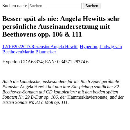
Suchen nach:
Besser spät als nie: Angela Hewitts sehr
persönliche Auseinandersetzung mit
Beethovens opp. 106 & 111
12/10/2022
CD-Rezension
Angela Hewitt
,
Hyperion
,
Ludwig van
Beethoven
Martin Blaumeiser
Hyperion CDA68374; EAN: 0 34571 28374 6
Auch die kanadische, insbesondere für ihr Bach-Spiel gerühmte
Pianistin
Angela Hewitt
hat nun ihre Einspielung sämtlicher 32
Beethoven-Sonaten auf CD komplettiert: mit den beiden späten
Sonaten Nr. 29 B-Dur op. 106, der
Hammerklaviersonate
, und der
letzten Sonate Nr. 32 c-Moll op. 111.