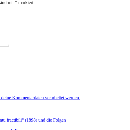
sind mit
*
markiert
e deine Kommentardaten verarbeitet werden.
.
u fractibili“ (1898) und die Folgen