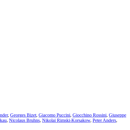
nder
,
Georges Bizet
,
Giacomo Puccini
,
Giocchino Rossini
,
Giuseppe
skau
,
Nicolaus Bruhns
,
Nikolai Rimski-Korsakow
,
Peter Anders
,