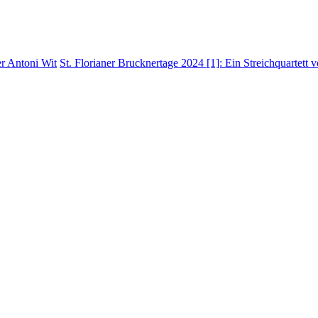
r Antoni Wit
St. Florianer Brucknertage 2024 [1]: Ein Streichquartet