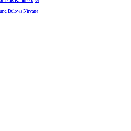
Salome als Kammeroper
s und Bülows Nirvana