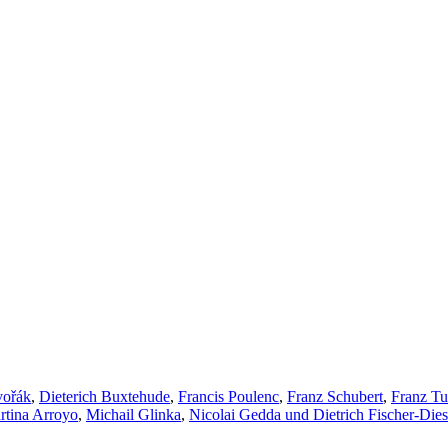
vořák
,
Dieterich Buxtehude
,
Francis Poulenc
,
Franz Schubert
,
Franz Tu
rtina Arroyo
,
Michail Glinka
,
Nicolai Gedda und Dietrich Fischer-Die