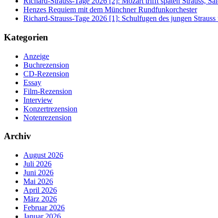
Richard-Strauss-Tage 2026 [2]: Mozart trifft späten Strauss, 
Henzes Requiem mit dem Münchner Rundfunkorchester
Richard-Strauss-Tage 2026 [1]: Schulfugen des jungen Straus
Kategorien
Anzeige
Buchrezension
CD-Rezension
Essay
Film-Rezension
Interview
Konzertrezension
Notenrezension
Archiv
August 2026
Juli 2026
Juni 2026
Mai 2026
April 2026
März 2026
Februar 2026
Januar 2026