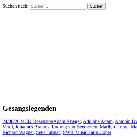
Suchen nach:
Gesangslegenden
24/08/2024
CD-Rezension
Adam Krieger
,
Adolphe Adam
,
Antonín D
Verdi
,
Johannes Brahms
,
Ludwig van Beethoven
,
Marilyn Horne
,
Ma
Richard Wagner
,
Sena Jurinac
,
SWR-Music
Karin Coper