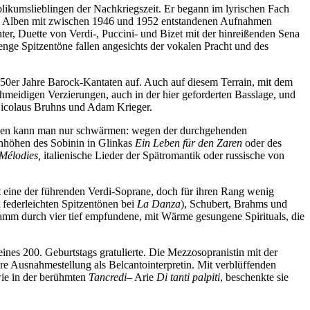
likumslieblingen der Nachkriegszeit. Er begann im lyrischen Fach
iden Alben mit zwischen 1946 und 1952 entstandenen Aufnahmen
ter, Duette von Verdi-, Puccini- und Bizet mit der hinreißenden Sena
nge Spitzentöne fallen angesichts der vokalen Pracht und des
 50er Jahre Barock-Kantaten auf. Auch auf diesem Terrain, mit dem
chmeidigen Verzierungen, auch in der hier geforderten Basslage, und
 Nicolaus Bruhns und Adam Krieger.
nahmen kann man nur schwärmen: wegen der durchgehenden
renhöhen des Sobinin in Glinkas
Ein Leben für den Zaren
oder des
Mélodies
,
italienische Lieder der Spätromantik oder russische von
t eine der führenden Verdi-Soprane, doch für ihren Rang wenig
 federleichten Spitzentönen bei
La Danza
), Schubert, Brahms und
gramm durch vier tief empfundene, mit Wärme gesungene Spirituals, die
es 200. Geburtstags gratulierte. Die Mezzosopranistin mit der
re Ausnahmestellung als Belcantointerpretin. Mit verblüffenden
wie in der berühmten
Tancredi
– Arie
Di tanti palpiti
, beschenkte sie