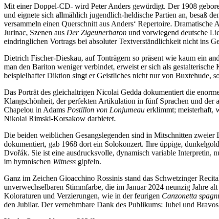
Mit einer Doppel-CD- wird Peter Anders gewürdigt. Der 1908 geboren
und eignete sich allmählich jugendlich-heldische Partien an, besaß
versammeln einen Querschnitt aus Anders‘ Repertoire. Dramatische 
Jurinac, Szenen aus
Der Zigeunerbaron
und vorwiegend deutsche Lied
eindringlichen Vortrags bei absoluter Textverständlichkeit nicht ins G
Dietrich Fischer-Dieskau, auf Tonträgern so präsent wie kaum ein an
man den Bariton weniger verbindet, erweist er sich als gestalterisch
beispielhafter Diktion singt er Geistliches nicht nur von Buxtehud
Das Porträt des gleichaltrigen Nicolai Gedda dokumentiert die eno
Klangschönheit, der perfekten Artikulation in fünf Sprachen und der
Chapelou in Adams
Postillon von Lonjumeau
erklimmt; meisterhaft, 
Nikolai Rimski-Korsakow darbietet.
Die beiden weiblichen Gesangslegenden sind in Mitschnitten zweier 
dokumentiert, gab 1968 dort ein Solokonzert. Ihre üppige, dunkelgold
Dvořák. Sie ist eine ausdrucksvolle, dynamisch variable Interpretin,
im hymnischen
Witness
gipfeln.
Ganz im Zeichen Gioacchino Rossinis stand das Schwetzinger Recital
unverwechselbaren Stimmfarbe, die im Januar 2024 neunzig Jahre alt 
Koloraturen und Verzierungen, wie in der feurigen
Canzonetta spagn
den Jubilar. Der vernehmbare Dank des Publikums: Jubel und Bravo