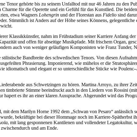
e Tenor gehörte bis zu seinem Unfalltod mit nur 46 Jahren zu den Pub
 den Charme für die Operette und ein Gefühl für das Kunstlied. Die be
Arien, etwa Wagners
Lohengrin
und der Florestan aus
Fidelio
sind darun
er. Stimmlich ist Anders auf der Höhe seines Könnens, gelegentliche e
ewicht.
derer Klassikkünstler, nahm im Frühstadium seiner Karriere Anfang der
e Kapazität und offen für abseitige Musikpfade. Mit frischem Organ, ges
e, sondern auch von weniger geläufigen Komponisten wie Franz Tunder,
rme stilistische Bandbreite des schwedischen Tenors. Von diesen Auf
 ausgefeilten Phrasierung. Imponierend, wie mühelos er die Stratosphä
wie idiomatisch und elegant er so unterschiedliche Stücke wie Poulenc
–
Liederabende aus Schwetzingen zu hören. Martina Arroyo, zu ihrer Zei
en timbrierte Stimme beeindruckt auch in den Liedern von Rossini (mit
 nur hapert es ihr an einer klaren Aussprache. Abgerundet wird das Pro
, mit dem Marilyn Horne 1992 dem „Schwan von Pesaro“ anlässlich sein
wurde, bekräftigte bei dieser Hommage noch im Karriere-Spätherbst ih
uola
, mit lang gesponnenen Kantilenen und vollendeter Legatokultur, 
s zwischendurch und am Ende.