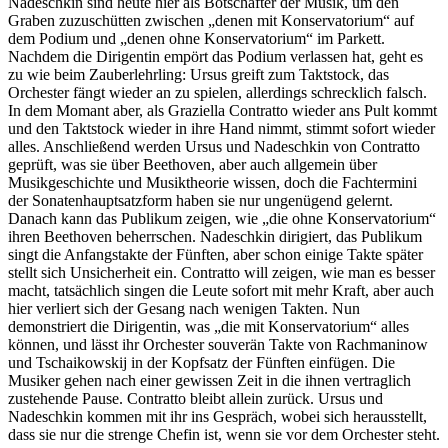
Nadeschkin sind heute hier als Botschafter der Musik, um den
Graben zuzuschütten zwischen „denen mit Konservatorium“ auf
dem Podium und „denen ohne Konservatorium“ im Parkett.
Nachdem die Dirigentin empört das Podium verlassen hat, geht es
zu wie beim Zauberlehrling: Ursus greift zum Taktstock, das
Orchester fängt wieder an zu spielen, allerdings schrecklich falsch.
In dem Momant aber, als Graziella Contratto wieder ans Pult kommt
und den Taktstock wieder in ihre Hand nimmt, stimmt sofort wieder
alles. Anschließend werden Ursus und Nadeschkin von Contratto
geprüft, was sie über Beethoven, aber auch allgemein über
Musikgeschichte und Musiktheorie wissen, doch die Fachtermini
der Sonatenhauptsatzform haben sie nur ungenügend gelernt.
Danach kann das Publikum zeigen, wie „die ohne Konservatorium“
ihren Beethoven beherrschen. Nadeschkin dirigiert, das Publikum
singt die Anfangstakte der Fünften, aber schon einige Takte später
stellt sich Unsicherheit ein. Contratto will zeigen, wie man es besser
macht, tatsächlich singen die Leute sofort mit mehr Kraft, aber auch
hier verliert sich der Gesang nach wenigen Takten. Nun
demonstriert die Dirigentin, was „die mit Konservatorium“ alles
können, und lässt ihr Orchester souverän Takte von Rachmaninow
und Tschaikowskij in der Kopfsatz der Fünften einfügen. Die
Musiker gehen nach einer gewissen Zeit in die ihnen vertraglich
zustehende Pause. Contratto bleibt allein zurück. Ursus und
Nadeschkin kommen mit ihr ins Gespräch, wobei sich herausstellt,
dass sie nur die strenge Chefin ist, wenn sie vor dem Orchester steht.