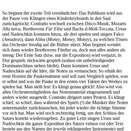
So beginnt der zweite Teil versöhnlicher: Das Publikum wird aus
der Pause von Klängen eines Kinderkeyboards in den Saal
zurückgelockt: Contratto wechselt zwischen Disco-Musik, Mozarts
Alla turca
, Beethovens
Für Elise
und Bachs d-Moll-Toccata, Ursus
und Nadeschkin kommen hinzu, ale drei spielen und singen Falco
(
Amadeus
), dann Abba (
Money, Money, Money
), zu welchen Tönen
das Orchester freudig auf die Bühne stürzt. Man beginnt wendet
sich dann wieder Beethovens Fünfter zu, doch nun alles andere als
streng: Der Erste Satz (bzw. nur die Exposition) wird verjazzt, in
Dur gespielt, rückwärts gespielt (sodass ein unbefriedigender
Dominanschluss stehen bleibt). Dann kommen Ursus und
Nadeschkin auf die Idee, die Noten zu vertauschen: So erhält der
erste Hornist die Paukenstimme und soll zum Vergleich spielen, was
er selbst und was die Pauke in den ersten vier Takten des Werkes zu
spielen hat. Man stellt fest: Es klingt genau gleich! Also wird von
allen Orchestermitgliedern das Notenmaterial eingesammelt und
anders wieder ausgeteilt. Contratto dirigiert unter Protest. Es klingt
schief, so schief, dass während des Spiels (!) die Musiker ihre Noten
untereinander zurücktauschen, bis jeder wieder die richtige Stimme
vor sich hat. Man wird noch rechtzeitig fertig, um den Schluss des
Satzes korrekt wiederzugeben. Zu guter Letzt singen Ursus und
Nadeschkin die ganze Exposition des Satzes virtuos vor (der Text
besteht aus den Namen der jeweils erklingenden Instrumente) und