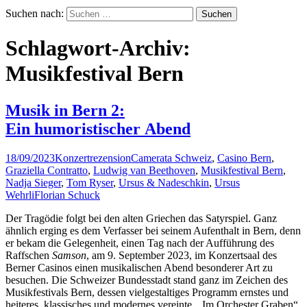
Suchen nach:
Schlagwort-Archiv:
Musikfestival Bern
Musik in Bern 2:
Ein humoristischer Abend
18/09/2023
Konzertrezension
Camerata Schweiz
,
Casino Bern
,
Graziella Contratto
,
Ludwig van Beethoven
,
Musikfestival Bern
,
Nadja Sieger
,
Tom Ryser
,
Ursus & Nadeschkin
,
Ursus
Wehrli
Florian Schuck
Der Tragödie folgt bei den alten Griechen das Satyrspiel. Ganz
ähnlich erging es dem Verfasser bei seinem Aufenthalt in Bern, denn
er bekam die Gelegenheit, einen Tag nach der Aufführung des
Raffschen
Samson
, am 9. September 2023, im Konzertsaal des
Berner Casinos einen musikalischen Abend besonderer Art zu
besuchen. Die Schweizer Bundesstadt stand ganz im Zeichen des
Musikfestivals Bern, dessen vielgestaltiges Programm ernstes und
heiteres, klassisches und modernes vereinte. „Im Orchester Graben“