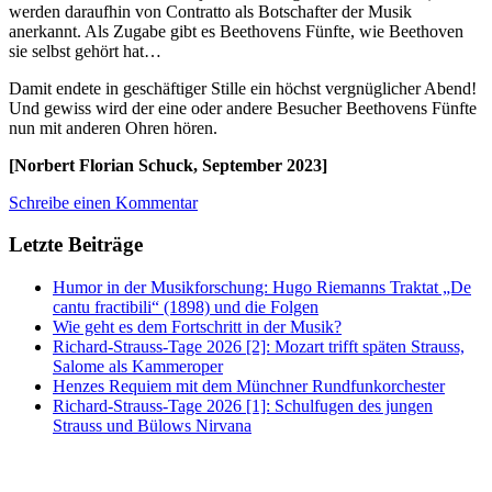
werden daraufhin von Contratto als Botschafter der Musik
anerkannt. Als Zugabe gibt es Beethovens Fünfte, wie Beethoven
sie selbst gehört hat…
Damit endete in geschäftiger Stille ein höchst vergnüglicher Abend!
Und gewiss wird der eine oder andere Besucher Beethovens Fünfte
nun mit anderen Ohren hören.
[Norbert Florian Schuck, September 2023]
Schreibe einen Kommentar
Letzte Beiträge
Humor in der Musikforschung: Hugo Riemanns Traktat „De
cantu fractibili“ (1898) und die Folgen
Wie geht es dem Fortschritt in der Musik?
Richard-Strauss-Tage 2026 [2]: Mozart trifft späten Strauss,
Salome als Kammeroper
Henzes Requiem mit dem Münchner Rundfunkorchester
Richard-Strauss-Tage 2026 [1]: Schulfugen des jungen
Strauss und Bülows Nirvana