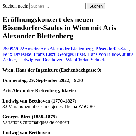
Suchen nach:
Eröffnungskonzert des neuen
Bösendorfer-Saales in Wien mit Aris
Alexander Blettenberg
26/09/2022
Anzeige
Aris Alexander Blettenberg
,
Bösendorfer-Saal
,
Felix Draeseke
,
Franz Liszt
,
Georges Bizet
,
Hans von Bülow
,
Julius
Zellner
,
Ludwig van Beethoven
,
Wien
Florian Schuck
Wien, Haus der Ingenieure (Eschenbachgasse 9)
Donnerstag, 29. September 2022, 19:30
Aris Alexander Blettenberg, Klavier
Ludwig van Beethoven (1770–1827)
32 Variationen über ein eigenes Thema WoO 80
Georges Bizet (1838–1875)
Variations chromatiques de concert
Ludwig van Beethoven