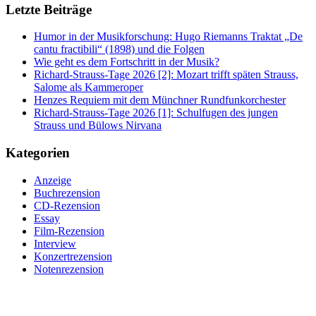
Letzte Beiträge
Humor in der Musikforschung: Hugo Riemanns Traktat „De
cantu fractibili“ (1898) und die Folgen
Wie geht es dem Fortschritt in der Musik?
Richard-Strauss-Tage 2026 [2]: Mozart trifft späten Strauss,
Salome als Kammeroper
Henzes Requiem mit dem Münchner Rundfunkorchester
Richard-Strauss-Tage 2026 [1]: Schulfugen des jungen
Strauss und Bülows Nirvana
Kategorien
Anzeige
Buchrezension
CD-Rezension
Essay
Film-Rezension
Interview
Konzertrezension
Notenrezension