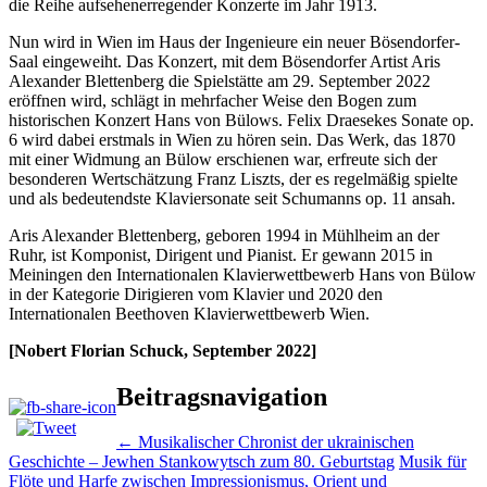
die Reihe aufsehenerregender Konzerte im Jahr 1913.
Nun wird in Wien im Haus der Ingenieure ein neuer Bösendorfer-
Saal eingeweiht. Das Konzert, mit dem Bösendorfer Artist Aris
Alexander Blettenberg die Spielstätte am 29. September 2022
eröffnen wird, schlägt in mehrfacher Weise den Bogen zum
historischen Konzert Hans von Bülows. Felix Draesekes Sonate op.
6 wird dabei erstmals in Wien zu hören sein. Das Werk, das 1870
mit einer Widmung an Bülow erschienen war, erfreute sich der
besonderen Wertschätzung Franz Liszts, der es regelmäßig spielte
und als bedeutendste Klaviersonate seit Schumanns op. 11 ansah.
Aris Alexander Blettenberg, geboren 1994 in Mühlheim an der
Ruhr, ist Komponist, Dirigent und Pianist. Er gewann 2015 in
Meiningen den Internationalen Klavierwettbewerb Hans von Bülow
in der Kategorie Dirigieren vom Klavier und 2020 den
Internationalen Beethoven Klavierwettbewerb Wien.
[Nobert Florian Schuck, September 2022]
Beitragsnavigation
←
Musikalischer Chronist der ukrainischen
Geschichte – Jewhen Stankowytsch zum 80. Geburtstag
Musik für
Flöte und Harfe zwischen Impressionismus, Orient und