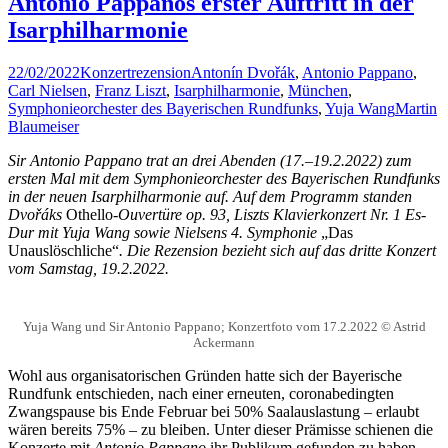
Antonio Pappanos erster Auftritt in der
Isarphilharmonie
22/02/2022
Konzertrezension
Antonín Dvořák
,
Antonio Pappano
,
Carl Nielsen
,
Franz Liszt
,
Isarphilharmonie
,
München
,
Symphonieorchester des Bayerischen Rundfunks
,
Yuja Wang
Martin
Blaumeiser
Sir Antonio Pappano trat an drei Abenden (17.–19.2.2022) zum
ersten Mal mit dem Symphonieorchester des Bayerischen Rundfunks
in der neuen Isarphilharmonie auf. Auf dem Programm standen
Dvořáks
Othello-
Ouvertüre op. 93, Liszts Klavierkonzert Nr. 1 Es-
Dur mit Yuja Wang sowie Nielsens 4. Symphonie
„Das
Unauslöschliche“
. Die Rezension bezieht sich auf das dritte Konzert
vom Samstag, 19.2.2022.
Yuja Wang und Sir Antonio Pappano; Konzertfoto vom 17.2.2022 © Astrid
Ackermann
Wohl aus organisatorischen Gründen hatte sich der Bayerische
Rundfunk entschieden, nach einer erneuten, coronabedingten
Zwangspause bis Ende Februar bei 50% Saalauslastung – erlaubt
wären bereits 75% – zu bleiben. Unter dieser Prämisse schienen die
Konzerte mit
Antonio Pappano
ihr Publikum gefunden zu haben –