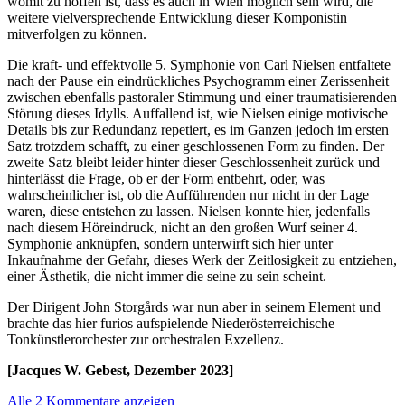
womit zu hoffen ist, dass es auch in Wien möglich sein wird, die
weitere vielversprechende Entwicklung dieser Komponistin
mitverfolgen zu können.
Die kraft- und effektvolle 5. Symphonie von Carl Nielsen entfaltete
nach der Pause ein eindrückliches Psychogramm einer Zerissenheit
zwischen ebenfalls pastoraler Stimmung und einer traumatisierenden
Störung dieses Idylls. Auffallend ist, wie Nielsen einige motivische
Details bis zur Redundanz repetiert, es im Ganzen jedoch im ersten
Satz trotzdem schafft, zu einer geschlossenen Form zu finden. Der
zweite Satz bleibt leider hinter dieser Geschlossenheit zurück und
hinterlässt die Frage, ob er der Form entbehrt, oder, was
wahrscheinlicher ist, ob die Aufführenden nur nicht in der Lage
waren, diese entstehen zu lassen. Nielsen konnte hier, jedenfalls
nach diesem Höreindruck, nicht an den großen Wurf seiner 4.
Symphonie anknüpfen, sondern unterwirft sich hier unter
Inkaufnahme der Gefahr, dieses Werk der Zeitlosigkeit zu entziehen,
einer Ästhetik, die nicht immer die seine zu sein scheint.
Der Dirigent John Storgårds war nun aber in seinem Element und
brachte das hier furios aufspielende Niederösterreichische
Tonkünstlerorchester zur orchestralen Exzellenz.
[Jacques W. Gebest, Dezember 2023]
Alle 2 Kommentare anzeigen