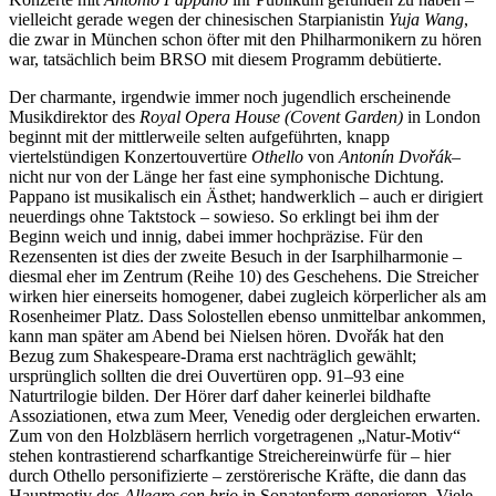
vielleicht gerade wegen der chinesischen Starpianistin
Yuja Wang
,
die zwar in München schon öfter mit den Philharmonikern zu hören
war, tatsächlich beim BRSO mit diesem Programm debütierte.
Der charmante, irgendwie immer noch jugendlich erscheinende
Musikdirektor des
Royal Opera House (Covent Garden)
in London
beginnt mit der mittlerweile selten aufgeführten, knapp
viertelstündigen Konzertouvertüre
Othello
von
Antonín Dvořák
–
nicht nur von der Länge her fast eine symphonische Dichtung.
Pappano ist musikalisch ein Ästhet; handwerklich – auch er dirigiert
neuerdings ohne Taktstock – sowieso. So erklingt bei ihm der
Beginn weich und innig, dabei immer hochpräzise. Für den
Rezensenten ist dies der zweite Besuch in der Isarphilharmonie –
diesmal eher im Zentrum (Reihe 10) des Geschehens. Die Streicher
wirken hier einerseits homogener, dabei zugleich körperlicher als am
Rosenheimer Platz. Dass Solostellen ebenso unmittelbar ankommen,
kann man später am Abend bei Nielsen hören. Dvořák hat den
Bezug zum Shakespeare-Drama erst nachträglich gewählt;
ursprünglich sollten die drei Ouvertüren opp. 91–93 eine
Naturtrilogie bilden. Der Hörer darf daher keinerlei bildhafte
Assoziationen, etwa zum Meer, Venedig oder dergleichen erwarten.
Zum von den Holzbläsern herrlich vorgetragenen „Natur-Motiv“
stehen kontrastierend scharfkantige Streichereinwürfe für – hier
durch Othello personifizierte – zerstörerische Kräfte, die dann das
Hauptmotiv des
Allegro con brio
in Sonatenform generieren. Viele