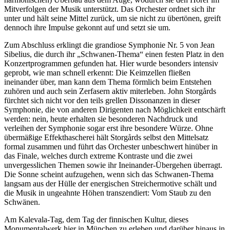
Mitverfolgen der Musik unterstützt. Das Orchester ordnet sich ihr
unter und hält seine Mittel zurück, um sie nicht zu übertönen, greift
dennoch ihre Impulse gekonnt auf und setzt sie um.
Zum Abschluss erklingt die grandiose Symphonie Nr. 5 von Jean
Sibelius, die durch ihr „Schwanen-Thema“ einen festen Platz in den
Konzertprogrammen gefunden hat. Hier wurde besonders intensiv
geprobt, wie man schnell erkennt: Die Keimzellen fließen
ineinander über, man kann dem Thema förmlich beim Entstehen
zuhören und auch sein Zerfasern aktiv miterleben. John Storgårds
fürchtet sich nicht vor den teils grellen Dissonanzen in dieser
Symphonie, die von anderen Dirigenten nach Möglichkeit entschärft
werden: nein, heute erhalten sie besonderen Nachdruck und
verleihen der Symphonie sogar erst ihre besondere Würze. Ohne
übermäßige Effekthascherei hält Storgårds selbst den Mittelsatz
formal zusammen und führt das Orchester unbeschwert hinüber in
das Finale, welches durch extreme Kontraste und die zwei
unvergesslichen Themen sowie ihr Ineinander-Übergehen überragt.
Die Sonne scheint aufzugehen, wenn sich das Schwanen-Thema
langsam aus der Hülle der energischen Streichermotive schält und
die Musik in ungeahnte Höhen transzendiert: Vom Staub zu den
Schwänen.
Am Kalevala-Tag, dem Tag der finnischen Kultur, dieses
Monumentalwerk hier in München zu erleben und darüber hinaus in