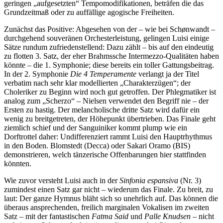
geringen „aufgesetzten“ Tempomodifikationen, beträfen die das
Grundzeitmaß oder zu auffällige agogische Freiheiten.
Zunächst das Positive: Abgesehen von der – wie bei Schønwandt –
durchgehend souveränen Orchesterleistung, gelingen Luisi einige
Sätze rundum zufriedenstellend: Dazu zählt – bis auf den eindeutig
zu flotten 3. Satz, der eher Brahmssche Intermezzo-Qualitäten haben
könnte – die 1. Symphonie; diese bereits ein toller Gattungsbeitrag.
In der 2. Symphonie
Die 4 Temperamente
verlangt ja der Titel
verbatim nach sehr klar modellierten „Charakterzügen“; der
Choleriker zu Beginn wird noch gut getroffen. Der Phlegmatiker ist
analog zum „Scherzo“ – Nielsen verwendet den Begriff nie – der
Ersten zu hastig. Der melancholische dritte Satz wird dafür ein
wenig zu breitgetreten, der Höhepunkt übertrieben. Das Finale geht
ziemlich schief und der Sanguiniker kommt plump wie ein
Dorftrottel daher: Undifferenziert rammt Luisi den Hauptrhythmus
in den Boden. Blomstedt (Decca) oder Sakari Oramo (BIS)
demonstrieren, welch tänzerische Offenbarungen hier stattfinden
könnten.
Wie zuvor versteht Luisi auch in der
Sinfonia espansiva
(Nr. 3)
zumindest einen Satz gar nicht – wiederum das Finale. Zu breit, zu
laut: Der ganze Hymnus bläht sich so unehrlich auf. Das können die
überaus ansprechenden, freilich marginalen Vokalisen im zweiten
Satz – mit der fantastischen
Fatma Said
und
Palle Knudsen
– nicht