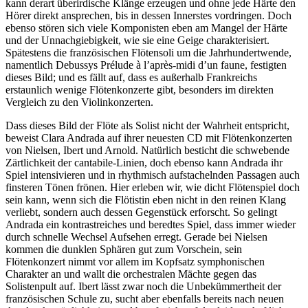
kann derart überirdische Klänge erzeugen und ohne jede Härte den
Hörer direkt ansprechen, bis in dessen Innerstes vordringen. Doch
ebenso stören sich viele Komponisten eben am Mangel der Härte
und der Unnachgiebigkeit, wie sie eine Geige charakterisiert.
Spätestens die französischen Flötensoli um die Jahrhundertwende,
namentlich Debussys Prélude à l’après-midi d’un faune, festigten
dieses Bild; und es fällt auf, dass es außerhalb Frankreichs
erstaunlich wenige Flötenkonzerte gibt, besonders im direkten
Vergleich zu den Violinkonzerten.
Dass dieses Bild der Flöte als Solist nicht der Wahrheit entspricht,
beweist Clara Andrada auf ihrer neuesten CD mit Flötenkonzerten
von Nielsen, Ibert und Arnold. Natürlich besticht die schwebende
Zärtlichkeit der cantabile-Linien, doch ebenso kann Andrada ihr
Spiel intensivieren und in rhythmisch aufstachelnden Passagen auch
finsteren Tönen frönen. Hier erleben wir, wie dicht Flötenspiel doch
sein kann, wenn sich die Flötistin eben nicht in den reinen Klang
verliebt, sondern auch dessen Gegenstück erforscht. So gelingt
Andrada ein kontrastreiches und beredtes Spiel, dass immer wieder
durch schnelle Wechsel Aufsehen erregt. Gerade bei Nielsen
kommen die dunklen Sphären gut zum Vorschein, sein
Flötenkonzert nimmt vor allem im Kopfsatz symphonischen
Charakter an und wallt die orchestralen Mächte gegen das
Solistenpult auf. Ibert lässt zwar noch die Unbekümmertheit der
französischen Schule zu, sucht aber ebenfalls bereits nach neuen