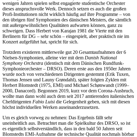
wenigen Jahren spielen selbst engagierte studentische Orchester
dieses anspruchsvolle Werk. Dennoch setzen es auch die großen
Profi-Institutionen nicht wirklich häufig auf ihre Programme – von
den übrigen fünf Symphonien des dänischen Meisters, die sämtlich
mit außergewöhnlichen Qualitäten aufwarten können, ganz zu
schweigen. Dass Herbert von Karajan 1981 die Vierte mit den
Berlinern für DG – sehr schön – eingespielt, aber praktisch nie im
Konzert aufgeführt hat, spricht für sich.
Trotzdem existieren mittlerweile gut 20 Gesamtaufnahmen der 6
Nielsen-Symphonien, alleine vier mit dem
Danish National
Symphony Orchestra
(identisch mit dem Dänischen Rundfunk-
Symphonieorchester – DRSO). Deren erste aus den 1950er Jahren
wurde noch von verschiedenen Dirigenten gestemmt (Erik Tuxen,
Thomas Jensen und Launy Grøndahl), später folgten Zyklen mit
Herbert Blomstedt (1975, EMI) und Michael Schønwandt (1999–
2000, Danacord). Begonnen 2019, kurz vor dem Corona-Ausbruch,
wollte man dann wohl auch dem seit 2017 amtierenden italienischen
Chefdirigenten
Fabio Luisi
die Gelegenheit geben, sich mit diesen
höchst individuellen Werken auseinanderzusetzen.
Um es gleich vorweg zu nehmen: Das Ergebnis fällt sehr
uneinheitlich aus. Betrachtet man die Spielkultur des DRSO, so ist
es eigentlich selbstverständlich, dass in den bald 50 Jahren seit
Blomstedts EMI-Aufnahme die technische Qualität nochmals hörbar