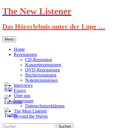
Zum
The New Listener
Inhalt
springen
Das Hörerlebnis unter der Lupe …
Menü
Home
Rezensionen
CD-Rezension
Konzertrezensionen
DVD-Rezensionen
Buchrezensionen
Notenrezensionen
Interviews
Essays
Über uns
Impressum
Datenschutzerklärung
The Must Listener
Beyond the Waves
Suchen