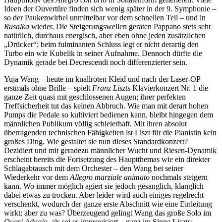
Ideen der Ouvertüre finden sich wenig später in der 9. Symphonie –
so der Paukenwirbel unmittelbar vor dem schnellen Teil – und in
Rusalka
wieder. Die Steigerungswellen geraten Pappano stets sehr
natürlich, durchaus energisch, aber eben ohne jeden zusätzlichen
„Drücker“; beim fulminanten Schluss legt er nicht derartig den
Turbo ein wie Kubelik in seiner Aufnahme. Dennoch dürfte die
Dynamik gerade bei Decrescendi noch differenzierter sein.
Yuja Wang – heute im knallroten Kleid und nach der Laser-OP
erstmals ohne Brille – spielt
Franz Liszts
Klavierkonzert Nr. 1 die
ganze Zeit quasi mit geschlossenen Augen; ihrer perfekten
Treffsicherheit tut das keinen Abbruch. Wie man mit derart hohen
Pumps die Pedale so kultiviert bedienen kann, bleibt hingegen dem
männlichen Publikum völlig schleierhaft. Mit ihren absolut
überragenden technischen Fähigkeiten ist Liszt für die Pianistin kein
großes Ding. Wie gestaltet sie nun dieses Standardkonzert?
Dezidiert und mit geradezu männlicher Wucht und Riesen-Dynamik
erscheint bereits die Fortsetzung des Hauptthemas wie ein direkter
Schlagabtausch mit dem Orchester – den Wang bei seiner
Wiederkehr vor dem
Allegro marziale animato
nochmals steigern
kann. Wo immer möglich agiert sie jedoch gesanglich, klanglich
dabei etwas zu trocken. Aber leider wird auch einiges regelrecht
verschenkt, wodurch der ganze erste Abschnitt wie eine Einleitung
wirkt: aber zu was? Überzeugend gelingt Wang das große Solo im
Quasi Adagio,
als sei es improvisiert – ganz im Sinne Liszts;