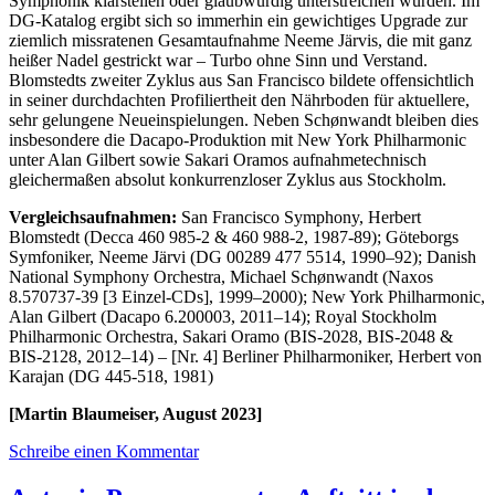
Symphonik klarstellen oder glaubwürdig unterstreichen würden. Im
DG-Katalog ergibt sich so immerhin ein gewichtiges Upgrade zur
ziemlich missratenen Gesamtaufnahme Neeme Järvis, die mit ganz
heißer Nadel gestrickt war – Turbo ohne Sinn und Verstand.
Blomstedts zweiter Zyklus aus San Francisco bildete offensichtlich
in seiner durchdachten Profiliertheit den Nährboden für aktuellere,
sehr gelungene Neueinspielungen. Neben Schønwandt bleiben dies
insbesondere die Dacapo-Produktion mit New York Philharmonic
unter Alan Gilbert sowie Sakari Oramos aufnahmetechnisch
gleichermaßen absolut konkurrenzloser Zyklus aus Stockholm.
Vergleichsaufnahmen:
San Francisco Symphony, Herbert
Blomstedt (Decca 460 985-2 & 460 988-2, 1987-89); Göteborgs
Symfoniker, Neeme Järvi (DG 00289 477 5514, 1990–92); Danish
National Symphony Orchestra, Michael Schønwandt (Naxos
8.570737-39 [3 Einzel-CDs], 1999–2000); New York Philharmonic,
Alan Gilbert (Dacapo 6.200003, 2011–14); Royal Stockholm
Philharmonic Orchestra, Sakari Oramo (BIS-2028, BIS-2048 &
BIS-2128, 2012–14) – [Nr. 4] Berliner Philharmoniker, Herbert von
Karajan (DG 445-518, 1981)
[Martin Blaumeiser, August 2023]
Schreibe einen Kommentar