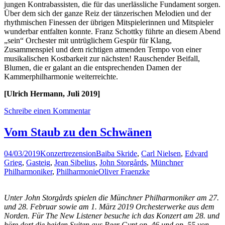
jungen Kontrabassisten, die für das unerlässliche Fundament sorgen.
Über dem sich der ganze Reiz der tänzerischen Melodien und der
rhythmischen Finessen der übrigen Mitspielerinnen und Mitspieler
wunderbar entfalten konnte. Franz Schottky führte an diesem Abend
„sein“ Orchester mit untrüglichem Gespür für Klang,
Zusammenspiel und dem richtigen atmenden Tempo von einer
musikalischen Kostbarkeit zur nächsten! Rauschender Beifall,
Blumen, die er galant an die entsprechenden Damen der
Kammerphilharmonie weiterreichte.
[Ulrich Hermann, Juli 2019]
Schreibe einen Kommentar
Vom Staub zu den Schwänen
04/03/2019
Konzertrezension
Baiba Skride
,
Carl Nielsen
,
Edvard
Grieg
,
Gasteig
,
Jean Sibelius
,
John Storgårds
,
Münchner
Philharmoniker
,
Philharmonie
Oliver Fraenzke
Unter John Storgårds spielen die Münchner Philharmoniker am 27.
und 28. Februar sowie am 1. März 2019 Orchesterwerke aus dem
Norden. Für The New Listener besuche ich das Konzert am 28. und
höre dort die beiden Suiten aus Peer Gynt op. 46 und op. 55 von