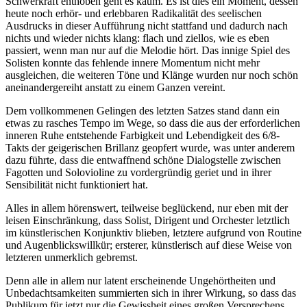
Schwerkraft enthoben geht es kaum. Es ist dies ein Moment, dessen
heute noch erhör- und erlebbaren Radikalität des seelischen
Ausdrucks in dieser Aufführung nicht stattfand und dadurch nach
nichts und wieder nichts klang: flach und ziellos, wie es eben
passiert, wenn man nur auf die Melodie hört. Das innige Spiel des
Solisten konnte das fehlende innere Momentum nicht mehr
ausgleichen, die weiteren Töne und Klänge wurden nur noch schön
aneinandergereiht anstatt zu einem Ganzen vereint.
Dem vollkommenen Gelingen des letzten Satzes stand dann ein
etwas zu rasches Tempo im Wege, so dass die aus der erforderlichen
inneren Ruhe entstehende Farbigkeit und Lebendigkeit des 6/8-
Takts der geigerischen Brillanz geopfert wurde, was unter anderem
dazu führte, dass die entwaffnend schöne Dialogstelle zwischen
Fagotten und Solovioline zu vordergründig geriet und in ihrer
Sensibilität nicht funktioniert hat.
Alles in allem hörenswert, teilweise beglückend, nur eben mit der
leisen Einschränkung, dass Solist, Dirigent und Orchester letztlich
im künstlerischen Konjunktiv blieben, letztere aufgrund von Routine
und Augenblickswillkür; ersterer, künstlerisch auf diese Weise von
letzteren unmerklich gebremst.
Denn alle in allem nur latent erscheinende Ungehörtheiten und
Unbedachtsamkeiten summierten sich in ihrer Wirkung, so dass das
Publikum für jetzt nur die Gewissheit eines großen Versprechens