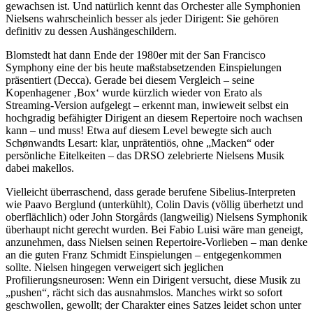
gewachsen ist. Und natürlich kennt das Orchester alle Symphonien
Nielsens wahrscheinlich besser als jeder Dirigent: Sie gehören
definitiv zu dessen Aushängeschildern.
Blomstedt hat dann Ende der 1980er mit der San Francisco
Symphony eine der bis heute maßstabsetzenden Einspielungen
präsentiert (Decca). Gerade bei diesem Vergleich – seine
Kopenhagener ‚Box‘ wurde kürzlich wieder von Erato als
Streaming-Version aufgelegt – erkennt man, inwieweit selbst ein
hochgradig befähigter Dirigent an diesem Repertoire noch wachsen
kann – und muss! Etwa auf diesem Level bewegte sich auch
Schønwandts Lesart: klar, unprätentiös, ohne „Macken“ oder
persönliche Eitelkeiten – das DRSO zelebrierte Nielsens Musik
dabei makellos.
Vielleicht überraschend, dass gerade berufene Sibelius-Interpreten
wie Paavo Berglund (unterkühlt), Colin Davis (völlig überhetzt und
oberflächlich) oder John Storgårds (langweilig) Nielsens Symphonik
überhaupt nicht gerecht wurden. Bei Fabio Luisi wäre man geneigt,
anzunehmen, dass Nielsen seinen Repertoire-Vorlieben – man denke
an die guten Franz Schmidt Einspielungen – entgegenkommen
sollte. Nielsen hingegen verweigert sich jeglichen
Profilierungsneurosen: Wenn ein Dirigent versucht, diese Musik zu
„pushen“, rächt sich das ausnahmslos. Manches wirkt so sofort
geschwollen, gewollt; der Charakter eines Satzes leidet schon unter