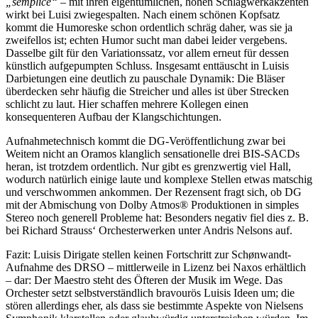
„semplice“
– mit ihren eigentümlichen, hohen Schlagwerkakzenten
wirkt bei Luisi zwiegespalten. Nach einem schönen Kopfsatz
kommt die Humoreske schon ordentlich schräg daher, was sie ja
zweifellos ist; echten Humor sucht man dabei leider vergebens.
Dasselbe gilt für den Variationssatz, vor allem erneut für dessen
künstlich aufgepumpten Schluss. Insgesamt enttäuscht in Luisis
Darbietungen eine deutlich zu pauschale Dynamik: Die Bläser
überdecken sehr häufig die Streicher und alles ist über Strecken
schlicht zu laut. Hier schaffen mehrere Kollegen einen
konsequenteren Aufbau der Klangschichtungen.
Aufnahmetechnisch kommt die DG-Veröffentlichung zwar bei
Weitem nicht an Oramos klanglich sensationelle drei BIS-SACDs
heran, ist trotzdem ordentlich. Nur gibt es grenzwertig viel Hall,
wodurch natürlich einige laute und komplexe Stellen etwas matschig
und verschwommen ankommen. Der Rezensent fragt sich, ob DG
mit der Abmischung von Dolby Atmos® Produktionen in simples
Stereo noch generell Probleme hat: Besonders negativ fiel dies z. B.
bei Richard Strauss‘ Orchesterwerken unter Andris Nelsons auf.
Fazit: Luisis Dirigate stellen keinen Fortschritt zur Schønwandt-
Aufnahme des DRSO – mittlerweile in Lizenz bei Naxos erhältlich
– dar: Der Maestro steht des Öfteren der Musik im Wege. Das
Orchester setzt selbstverständlich bravourös Luisis Ideen um; die
stören allerdings eher, als dass sie bestimmte Aspekte von Nielsens