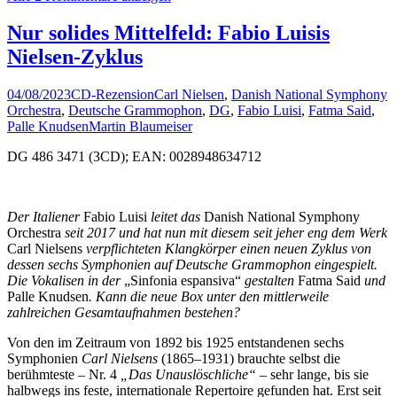
Nur solides Mittelfeld: Fabio Luisis
Nielsen-Zyklus
04/08/2023
CD-Rezension
Carl Nielsen
,
Danish National Symphony
Orchestra
,
Deutsche Grammophon
,
DG
,
Fabio Luisi
,
Fatma Said
,
Palle Knudsen
Martin Blaumeiser
DG 486 3471 (3CD); EAN: 0028948634712
Der Italiener
Fabio Luisi
leitet das
Danish National Symphony
Orchestra
seit 2017 und hat nun mit diesem seit jeher eng dem Werk
Carl Nielsens
verpflichteten Klangkörper einen neuen Zyklus von
dessen sechs Symphonien auf Deutsche Grammophon eingespielt.
Die Vokalisen in der
„Sinfonia espansiva“
gestalten
Fatma Said
und
Palle Knudsen
. Kann die neue Box unter den mittlerweile
zahlreichen Gesamtaufnahmen bestehen?
Von den im Zeitraum von 1892 bis 1925 entstandenen sechs
Symphonien
Carl Nielsens
(1865–1931) brauchte selbst die
berühmteste – Nr. 4
„Das Unauslöschliche“
– sehr lange, bis sie
halbwegs ins feste, internationale Repertoire gefunden hat. Erst seit