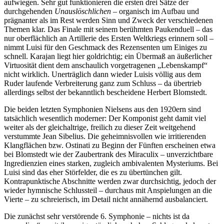
aufwiegen. Sehr gut funktionieren die ersten drei Sätze der
durchgehenden
Unauslöschlichen
– organisch im Aufbau und
prägnanter als im Rest werden Sinn und Zweck der verschiedenen
Themen klar. Das Finale mit seinem berühmten Paukenduell – das
nur oberflächlich an Artillerie des Ersten Weltkriegs erinnern soll –
nimmt Luisi für den Geschmack des Rezensenten um Einiges zu
schnell. Karajan liegt hier goldrichtig; ein Übermaß an äußerlicher
Virtuosität dient dem anschaulich vorgetragenen „Lebenskampf“
nicht wirklich. Unerträglich dann wieder Luisis völlig aus dem
Ruder laufende Verbreiterung ganz zum Schluss – da übertrieb
allerdings selbst der bekanntlich bescheidene Herbert Blomstedt.
Die beiden letzten Symphonien Nielsens aus den 1920ern sind
tatsächlich wesentlich moderner: Der Komponist geht damit viel
weiter als der gleichaltrige, freilich zu dieser Zeit weitgehend
verstummte Jean Sibelius. Die geheimnisvollen wie irritierenden
Klangflächen bzw. Ostinati zu Beginn der Fünften erscheinen etwa
bei Blomstedt wie der Zaubertrank des Miraculix – unverzichtbare
Ingredienzien eines starken, zugleich ambivalenten Mysteriums. Bei
Luisi sind das eher Störfelder, die es zu übertünchen gilt.
Kontrapunktische Abschnitte werden zwar durchsichtig, jedoch der
wieder hymnische Schlussteil – durchaus mit Anspielungen an die
Vierte – zu schreierisch, im Detail nicht annähernd ausbalanciert.
Die zunächst sehr verstörende 6. Symphonie – nichts ist da