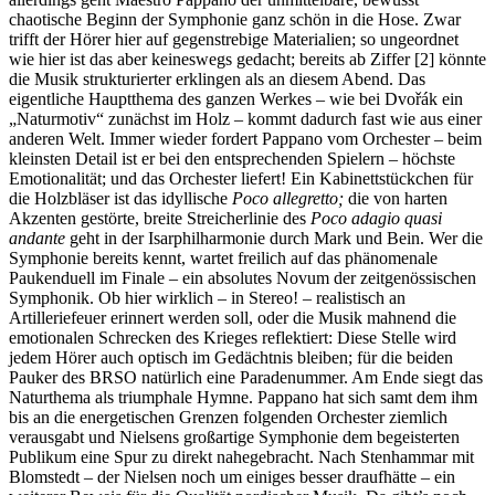
chaotische Beginn der Symphonie ganz schön in die Hose. Zwar
trifft der Hörer hier auf gegenstrebige Materialien; so ungeordnet
wie hier ist das aber keineswegs gedacht; bereits ab Ziffer [2] könnte
die Musik strukturierter erklingen als an diesem Abend. Das
eigentliche Hauptthema des ganzen Werkes – wie bei Dvořák ein
„Naturmotiv“ zunächst im Holz – kommt dadurch fast wie aus einer
anderen Welt. Immer wieder fordert Pappano vom Orchester – beim
kleinsten Detail ist er bei den entsprechenden Spielern – höchste
Emotionalität; und das Orchester liefert! Ein Kabinettstückchen für
die Holzbläser ist das idyllische
Poco allegretto;
die von harten
Akzenten gestörte, breite Streicherlinie des
Poco adagio quasi
andante
geht in der Isarphilharmonie durch Mark und Bein. Wer die
Symphonie bereits kennt, wartet freilich auf das phänomenale
Paukenduell im Finale – ein absolutes Novum der zeitgenössischen
Symphonik. Ob hier wirklich – in Stereo! – realistisch an
Artilleriefeuer erinnert werden soll, oder die Musik mahnend die
emotionalen Schrecken des Krieges reflektiert: Diese Stelle wird
jedem Hörer auch optisch im Gedächtnis bleiben; für die beiden
Pauker des BRSO natürlich eine Paradenummer. Am Ende siegt das
Naturthema als triumphale Hymne. Pappano hat sich samt dem ihm
bis an die energetischen Grenzen folgenden Orchester ziemlich
verausgabt und Nielsens großartige Symphonie dem begeisterten
Publikum eine Spur zu direkt nahegebracht. Nach Stenhammar mit
Blomstedt – der Nielsen noch um einiges besser draufhätte – ein