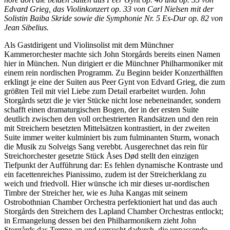
Edvard Grieg, das Violinkonzert op. 33 von Carl Nielsen mit der
Solistin Baiba Skride sowie die Symphonie Nr. 5 Es-Dur op. 82 von
Jean Sibelius.
Als Gastdirigent und Violinsolist mit dem Münchner
Kammerorchester machte sich John Storgårds bereits einen Namen
hier in München. Nun dirigiert er die Münchner Philharmoniker mit
einem rein nordischen Programm. Zu Beginn beider Konzerthälften
erklingt je eine der Suiten aus Peer Gynt von Edvard Grieg, die zum
größten Teil mit viel Liebe zum Detail erarbeitet wurden. John
Storgårds setzt die je vier Stücke nicht lose nebeneinander, sondern
schafft einen dramaturgischen Bogen, der in der ersten Suite
deutlich zwischen den voll orchestrierten Randsätzen und den rein
mit Streichern besetzten Mittelsätzen kontrastiert, in der zweiten
Suite immer weiter kulminiert bis zum fulminanten Sturm, wonach
die Musik zu Solveigs Sang verebbt. Ausgerechnet das rein für
Streichorchester gesetzte Stück Åses Død stellt den einzigen
Tiefpunkt der Aufführung dar: Es fehlen dynamische Kontraste und
ein facettenreiches Pianissimo, zudem ist der Streicherklang zu
weich und friedvoll. Hier wünsche ich mir dieses ur-nordischen
Timbre der Streicher her, wie es Juha Kangas mit seinem
Ostrobothnian Chamber Orchestra perfektioniert hat und das auch
Storgårds den Streichern des Lapland Chamber Orchestras entlockt;
in Ermangelung dessen bei den Philharmonikern zieht John
Storgårds das Tempo an und versucht dadurch, die unpassende