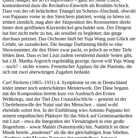
kontrastierend dazu die Recitativo-Einwürfe als Realitäts-Schock.
Dass von der oft belächelten Triangel im Scherzo-Abschnitt, obwohl
von Pappano vorne in den Streichern platziert, wenig zu hören ist,
irritiert ziemlich, mag aber der Sitzposition des Rezensenten direkt
hinter dem geöffneten Klavierdeckel geschuldet sein. Der Dirigent
hat hier nicht mehr zu tun, als sensibel zu begleiten; das ginge
durchaus präziser. Das Orchester läuft bei Yuja Wang zum Glück nie
Gefahr, sie zuzudecken. Die heutige Darbietung bleibt so eine
Shownummer, die den Hörer zwar packt, es jedoch an echter Tiefe
fehlen lässt. Dass es bei Liszt zudem verstörend dunkle Seiten gibt,
hat z.B. Martha Argerich regelmäßig gezeigt; davon will Yuja Wang
– noch? – nichts wissen. Frenetischer Applaus für die Pianistin, die
sich mit zwei aberwitzigen Zugaben bedankt.
Carl Nielsens
(1865–1931) 4. Symphonie ist ein in Deutschland
leider immer noch unterschätztes Meisterwerk. Der Däne begann
mit der Komposition bereits kurz vor Ausbruch des Ersten
Weltkriegs, und der Titel
Das Unauslöschliche
– gemeint ist der
Überlebenswille der Natur und des Menschen – stand wohl
ebenfalls sofort fest. In der Einführung wies Antonio Pappano bei
seinem empathischen Plädoyer für das Stück auf Gemeinsamkeiten
mit Liszt – etwa die Integration der Viersätzigkeit in eine große
Bogenform – sowie Mahler (Naturmystik) hin. Natürlich ist diese
Musik bereits „moderner“ als die des gleichaltrigen Jean Sibelius,
allerdings geht Maestro Pappano der unmittelbare, bewusst