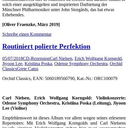
solch einer ausgeklügelten und inspirierten Darbietung der
Münchner Philharmoniker unter John Storgårds, das hat etwas
Erhebendes.
[Oliver Fraenzke, März 2019]
Schreibe einen Kommentar
Routiniert polierte Perfektion
05/07/2018
CD-Rezension
Carl Nielsen
,
Erich Wolfgang Korngold
,
Jiyoon Lee
,
Kristiina Poska
,
Odense Symphony Orchestra
,
Orchid
Classics
Grete Catus
Orchid Classics, EAN: 5060189560790, Kat.-Nr.: ORC100079
Carl Nielsen, Erich Wolfgang Korngold: Violinkonzerte;
Odense Symphony Orchestra, Kristiina Poska (Leitung), Jiyoon
Lee (Violine)
Empfehlenswert ist dieses Album vor allem wegen seines erlesenen
Repertoires: Mit Erich Wolfgang Korngolds und Carl Nielsens