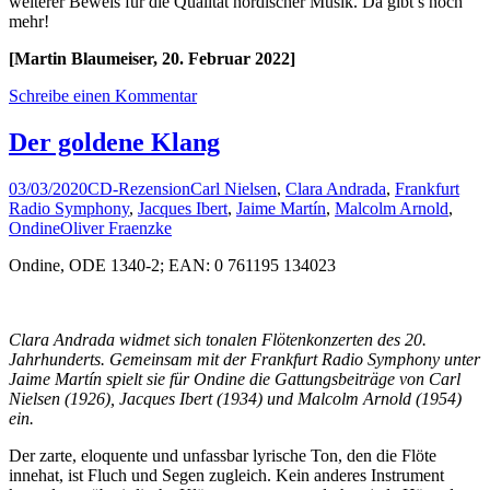
weiterer Beweis für die Qualität nordischer Musik. Da gibt’s noch
mehr!
[Martin Blaumeiser, 20. Februar 2022]
Schreibe einen Kommentar
Der goldene Klang
03/03/2020
CD-Rezension
Carl Nielsen
,
Clara Andrada
,
Frankfurt
Radio Symphony
,
Jacques Ibert
,
Jaime Martín
,
Malcolm Arnold
,
Ondine
Oliver Fraenzke
Ondine, ODE 1340-2; EAN: 0 761195 134023
Clara Andrada widmet sich tonalen Flötenkonzerten des 20.
Jahrhunderts. Gemeinsam mit der Frankfurt Radio Symphony unter
Jaime Martín spielt sie für Ondine die Gattungsbeiträge von Carl
Nielsen (1926), Jacques Ibert (1934) und Malcolm Arnold (1954)
ein.
Der zarte, eloquente und unfassbar lyrische Ton, den die Flöte
innehat, ist Fluch und Segen zugleich. Kein anderes Instrument