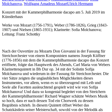
Molchanova
,
Wolfgang Amadeus Mozart
Ulrich Hermann
Konzert mit der Kammerphilharmonie dacapo am 5. Juli 2019 im
Künstlerhaus
Werke von Mozart (1756-1791), Weber (1786-1826), Grieg (1843-
1907) und Nielsen (1865-1931); Klarinette: Sofia Molchanova;
Leitung: Franz Schottky
Nach der Ouvertüre zu Mozarts Don Giovanni in der Fassung für
Streichorchester von einem Komponisten namens Joseph Küffner
(1776-1856) mit dem die Kammerphilharmonie dacapo das Konzert
eröffnete, folgte das Hauptwerk des Abends, Carl Maria von Webers
Klarinettenquintett in Bb Dur op. 34 mit der Solistin Sofija
Molchanova und wiederum in der Fassung für Streichorchester. Die
vier Sätze zeigten die unglaublichen Möglichkeiten dieses
Instrumentes, vor allem, wenn es so überzeugend mit Leib und
Seele alle Facetten ausleuchtend gespielt wird wie von Sofija
Molchanova! Und dazu so kongenial begleitet von den Streichern
der Kammerphilharmonie! Richard Wagner schätzte Webers Musik
so hoch, dass er nach dessen Tod ein Chorwerk zu dessen
Begräbnis schrieb. In diesem Quintett öffnet Weber das
Schatzkästlein seiner Meisterschaft, sowohl von der Melodik als