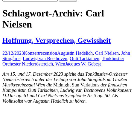
nach:
Schlagwort-Archiv: Carl
Nielsen
Hoffnung, Versprechen, Gewissheit
22/12/2023
Konzertrezension
Augustin Hadelich
,
Carl Nielsen
,
John
Storgårds
,
Ludwig van Beethoven
,
Outi Tarkiainen
,
Tonkünstler
Orchester Niederröstereich
,
Wien
Jacques W. Gebest
Am 15. und 17. Dezember 2023 spielte das Tonkünstler-Orchester
Niederösterreich unter der Leitung von John Storgårds im Großen
Musikvereinssaal Wien die
Midnight Sun Variations
der finnischen
Komponistin Outi Tarkiainen, Ludwig van Beethovens Violinkonzert
D-Dur op. 61 und Carl Nielsens Symphonie Nr. 5 op. 50. Als
Violinsolist war Augustin Hadelich zu hören.