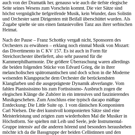
auch von der Dramatik her, genauso wie auch die tiefste elegische
Seite seines Wesens zum Vorschein kommt. Die vier Sätze sind
höchst vergnügliche tiefgreifende Musik, kein Wunder, dass Solistin
und Orchester samt Dirigenten mit Beifall überschüttet wurden. Als
Zugabe spielte sie uns einen fantasievollen Tanz aus ihrer serbischen
Heimat.
Nach der Pause – Franz Schottky vergaß nicht, Sponsoren des
Orchesters zu erwähnen – erklang noch einmal Musik von Mozart:
das Divertimento in C KV 157. Es ist auch in Form für
Streichorchester überliefert, also sehr passend für die
Kammerphilharmonie. Die größere Überraschung waren allerdings
die beiden folgenden Stücke von Edvard Grieg, die in ihrer
melancholischen spätromantischen und doch schon in die Moderne
weisenden Klangsprache dem Orchester die berückendsten
Klangfarben und die ausgeprägteste Dynamik abverlangte. Vom
fahlen Pianississimo bis zum Fortississmo- Ausbruch zogen die
elegischen Klänge die Zuhörer in ein intensives und faszinierendes
Musikgeschehen. Zum Anschluss eine typisch dacapo mäßige
Entdeckung: Die Little Suite op. 1 vom dänischen Komponisten
Carl Nielsen. Die drei kunstvoll komponierten Sätze sind eine
Meisterleistung und zeigten zum wiederholten Mal die Musiker in
Höchstform. Sie spielten mit Leib und Seele, jede Instrumental-
Gruppe intensiv auf die anderen hörend und besonders herausheben
möchte ich da die Bassgruppe der beiden Cellistinnen und den