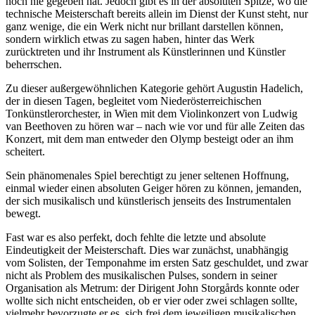
noch nie gegeben hat. Jedoch gibt es in der absoluten Spitze, wo die
technische Meisterschaft bereits allein im Dienst der Kunst steht, nur
ganz wenige, die ein Werk nicht nur brillant darstellen können,
sondern wirklich etwas zu sagen haben, hinter das Werk
zurücktreten und ihr Instrument als Künstlerinnen und Künstler
beherrschen.
Zu dieser außergewöhnlichen Kategorie gehört Augustin Hadelich,
der in diesen Tagen, begleitet vom Niederösterreichischen
Tonkünstlerorchester, in Wien mit dem Violinkonzert von Ludwig
van Beethoven zu hören war – nach wie vor und für alle Zeiten das
Konzert, mit dem man entweder den Olymp besteigt oder an ihm
scheitert.
Sein phänomenales Spiel berechtigt zu jener seltenen Hoffnung,
einmal wieder einen absoluten Geiger hören zu können, jemanden,
der sich musikalisch und künstlerisch jenseits des Instrumentalen
bewegt.
Fast war es also perfekt, doch fehlte die letzte und absolute
Eindeutigkeit der Meisterschaft. Dies war zunächst, unabhängig
vom Solisten, der Temponahme im ersten Satz geschuldet, und zwar
nicht als Problem des musikalischen Pulses, sondern in seiner
Organisation als Metrum: der Dirigent John Storgårds konnte oder
wollte sich nicht entscheiden, ob er vier oder zwei schlagen sollte,
vielmehr bevorzugte er es, sich frei dem jeweiligen musikalischen