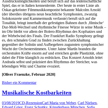
Ausdrucksmöglichkeiten und beruft sich auf das leidenschaftliche
Spiel, das er in Italien kennenlernte. Der heute in erster Linie als
Oskar-gekrönter Filmmusikkomponist bekannte Malcolm Arnold
(der überdies übrigens neun beachtliche Symphonien, zwanzig
Solokonzerte und Kammermusik verfasste) beruft sich auf die
Tonalität, bringt innerhalb der gefestigten Bahnen durch ‚filmische‘
Dur-Moll-Wechsel und rhythmische Finesse Würze in seine Musik –
im Ohr bleibt vor allem der Bolero-Rhythmus des Kopfsatzes und
der Wirbelwind des Finals. Der Frankfurt Radio Symphony gelingt
es, den schmalen Grad zu finden zwischen Zurückhaltung
gegenüber der Solistin und Aufbegehren zugunsten symphonischer
Wucht der Orchesterstimmen. Unter Jaime Martín branden die
orchestralen Kräfte enorm auf und erreichen große Plastizität, ohne
dabei die Flöte klanglich zu erdrücken. Das Konzert Arnolds leitet
Andrada selbst und präzisiert den Rhythmus der Streicher, was
lebendigen Witz und Charme evoziert.
[Oliver Fraenzke, Februar 2020]
Bisher ein Kommentar
Musikalische Kostbarkeiten
03/08/2019
CD-Rezension
Carl Maria von Weber
,
Carl Nielsen
,
Edvard Grieg
,
Franz Schottky
,
Künstlerhaus München
,
Sofia