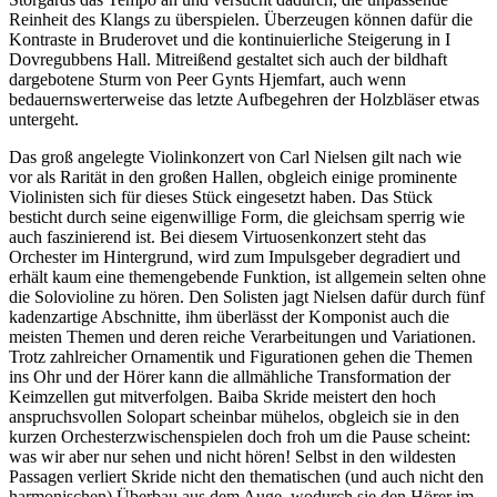
Reinheit des Klangs zu überspielen. Überzeugen können dafür die
Kontraste in Bruderovet und die kontinuierliche Steigerung in I
Dovregubbens Hall. Mitreißend gestaltet sich auch der bildhaft
dargebotene Sturm von Peer Gynts Hjemfart, auch wenn
bedauernswerterweise das letzte Aufbegehren der Holzbläser etwas
untergeht.
Das groß angelegte Violinkonzert von Carl Nielsen gilt nach wie
vor als Rarität in den großen Hallen, obgleich einige prominente
Violinisten sich für dieses Stück eingesetzt haben. Das Stück
besticht durch seine eigenwillige Form, die gleichsam sperrig wie
auch faszinierend ist. Bei diesem Virtuosenkonzert steht das
Orchester im Hintergrund, wird zum Impulsgeber degradiert und
erhält kaum eine themengebende Funktion, ist allgemein selten ohne
die Solovioline zu hören. Den Solisten jagt Nielsen dafür durch fünf
kadenzartige Abschnitte, ihm überlässt der Komponist auch die
meisten Themen und deren reiche Verarbeitungen und Variationen.
Trotz zahlreicher Ornamentik und Figurationen gehen die Themen
ins Ohr und der Hörer kann die allmähliche Transformation der
Keimzellen gut mitverfolgen. Baiba Skride meistert den hoch
anspruchsvollen Solopart scheinbar mühelos, obgleich sie in den
kurzen Orchesterzwischenspielen doch froh um die Pause scheint:
was wir aber nur sehen und nicht hören! Selbst in den wildesten
Passagen verliert Skride nicht den thematischen (und auch nicht den
harmonischen) Überbau aus dem Auge, wodurch sie den Hörer im