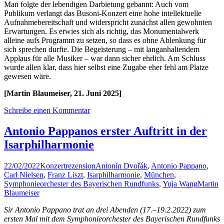
Man folgte der lebendigen Darbietung gebannt: Auch vom
Publikum verlangt das Busoni-Konzert eine hohe intellektuelle
Aufnahmebereitschaft und widerspricht zunächst allen gewohnten
Erwartungen. Es erwies sich als richtig, das Monumentalwerk
alleine aufs Programm zu setzen, so dass es ohne Ablenkung für
sich sprechen durfte. Die Begeisterung – mit langanhaltendem
Applaus für alle Musiker – war dann sicher ehrlich. Am Schluss
wurde allen klar, dass hier selbst eine Zugabe eher fehl am Platze
gewesen wäre.
[Martin Blaumeiser, 21. Juni 2025]
Schreibe einen Kommentar
Antonio Pappanos erster Auftritt in der
Isarphilharmonie
22/02/2022
Konzertrezension
Antonín Dvořák
,
Antonio Pappano
,
Carl Nielsen
,
Franz Liszt
,
Isarphilharmonie
,
München
,
Symphonieorchester des Bayerischen Rundfunks
,
Yuja Wang
Martin
Blaumeiser
Sir Antonio Pappano trat an drei Abenden (17.–19.2.2022) zum
ersten Mal mit dem Symphonieorchester des Bayerischen Rundfunks