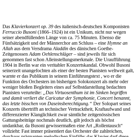
Das
Klavierkonzert op. 39
des italienisch-deutschen Komponisten
Ferruccio Busoni
(1866–1924) ist ein Unikum, nicht nur wegen
seiner abendfüllenden Länge von ca. 75 Minuten. Ebenso die
Fünfsätzigkeit und der Männerchor am Schluss – eine
Hymne an
Allah
aus dem Versdrama
Aladdin
des dänischen Goethe-
Zeitgenossen
Adam Oehlenschläger –
sind jeweils für sich
genommen fast schon Alleinstellungsmerkmale. Die Uraufführung
1904 in Berlin war ein veritabler Konzertskandal. Obwohl Busoni
seinerzeit unangefochten als einer der besten Pianisten weltweit galt,
warnte er das Publikum in seinem Einführungstext , wo er die
Funktion des Orchesters im bisherigen Solokonzert als mehr oder
weniger bloßen Begleiters eines auf Selbstdarstellung bedachten
Pianisten verurteilte:
„Das Virtuosenthum ist im Sinken begriffen
und damit verliert die Caricatur der Symphonie, Concert benannt,
das letzte bisschen von Daseinsberechtigung.“
Der Solopart seines
Konzerts übertrifft an technischer Vertracktheit, Kraftaufwand und
differenzierter Klanglichkeit zwar sämtliche zeitgenössischen
Gattungsbeiträge nochmals deutlich, gilt jedoch als höchst
undankbar, da Busoni gewissermaßen eine Art „Rollentausch“
vollzieht: Fast immer präsentiert das Orchester die zahlreichen,
durchaus prägnanten melodischen Einfälle; das Klavier darf diese