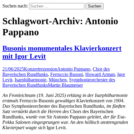
Suchen nach:
Schlagwort-Archiv: Antonio
Pappano
Busonis monumentales Klavierkonzert
mit Igor Levit
21/06/2025
Konzertrezension
Antonio Pappano
,
Chor des
Bayerischen Rundfunks
,
Ferruccio Busoni
,
Howard Arman
,
Igor
Levit
,
Isarphilharmonie
,
München
,
Symphonieorchester des
Bayerischen Rundfunks
Martin Blaumeiser
An Fronleichnam (19. Juni 2025) erklang in der Isarphilharmonie
erstmals
Ferruccio Busonis
gewaltiges
Klavierkonzert
von 1904.
Das
Symphonieorchester des Bayerischen Rundfunks
, im fünften
Satz verstärkt durch die Herren des
Chors des Bayerischen
Rundfunks
, wurde von
Sir Antonio Pappano
geleitet, der für Esa-
Pekka Salonen eingesprungen war. An den höllisch anstrengenden
Klavierpart wagte sich
Igor Levit.