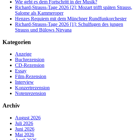
Wie geht es dem Fortschritt in der Musik?
Richard-Strauss-Tage 2026 [2]: Mozart trifft späten Strauss,
Salome als Kammeroper
Henzes Requiem mit dem Münchner Rundfunkorchester
Richard-Strauss-Tage 2026 [1]: Schulfugen des jungen
Strauss und Bülows Nirvana
Kategorien
Anzeige
Buchrezension
CD-Rezension
Essay
Film-Rezension
Interview
Konzertrezension
Notenrezension
Archiv
August 2026
Juli 2026
Juni 2026
Mai 2026