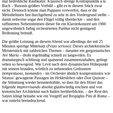
mal bedrohliche Raubkatze. Klassisch strenge Kontrapunktik à la
Bach – Busonis größtes Vorbild – gibt es in diesem Stück zwar
nicht. Dennoch könnte man Pappano vorwerfen, dass er die
Melodielinien fast durchgehend zu sehr in den Vordergrund stellte –
damit zeitweise sogar den Flügel völlig überdeckte – und den
raffinierten Nebenstimmen dieser für ein Klavierkonzert um 1900
ungewöhnlich farbig orchestrierten Partitur nicht genügend
Bedeutung beimaß.
Die größte Leistung an diesem Abend war allerdings der mit 25
Minuten sperrige Mittelsatz (
Pezzo serioso
): Dieses architektonische
Meisterstück mit zahlreichen Themen – darunter ein gregorianisches
Ave Maria –
droht regelmäßig schnell zu langweilen. Es
dramaturgisch schlüssig und spannend zusammenzuhalten, gelingt
selten so bewegend. Wie Levit nach dem dynamischen Höhepunkt
mit seinem brutalen, wörtlich zu nehmenden Gedonnere
(
tempestuoso, tuonando
) – im Orchester ähnlich kompromisslos wie
Strauss‘ gewagteste Passagen im
Heldenleben
oder
Don Quixote
–
die Stimmung wieder herunterkühlte, so dass für den Hörer das
folgende
improvvisando
absolut glaubwürdig erschien und von
teutonischer Architektur nach Italien herüberblickte, – der Rest des
Satzes klingt beinahe wie ein Vorgriff auf Respighis
Pini di Roma –
war zutiefst beeindruckend.