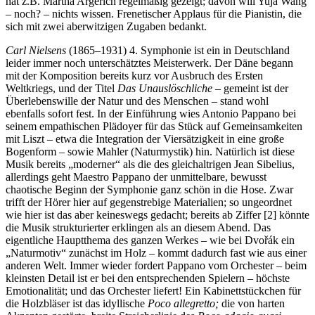
hat z.B. Martha Argerich regelmäßig gezeigt; davon will Yuja Wang
– noch? – nichts wissen. Frenetischer Applaus für die Pianistin, die
sich mit zwei aberwitzigen Zugaben bedankt.
Carl Nielsens
(1865–1931) 4. Symphonie ist ein in Deutschland
leider immer noch unterschätztes Meisterwerk. Der Däne begann
mit der Komposition bereits kurz vor Ausbruch des Ersten
Weltkriegs, und der Titel
Das Unauslöschliche
– gemeint ist der
Überlebenswille der Natur und des Menschen – stand wohl
ebenfalls sofort fest. In der Einführung wies Antonio Pappano bei
seinem empathischen Plädoyer für das Stück auf Gemeinsamkeiten
mit Liszt – etwa die Integration der Viersätzigkeit in eine große
Bogenform – sowie Mahler (Naturmystik) hin. Natürlich ist diese
Musik bereits „moderner“ als die des gleichaltrigen Jean Sibelius,
allerdings geht Maestro Pappano der unmittelbare, bewusst
chaotische Beginn der Symphonie ganz schön in die Hose. Zwar
trifft der Hörer hier auf gegenstrebige Materialien; so ungeordnet
wie hier ist das aber keineswegs gedacht; bereits ab Ziffer [2] könnte
die Musik strukturierter erklingen als an diesem Abend. Das
eigentliche Hauptthema des ganzen Werkes – wie bei Dvořák ein
„Naturmotiv“ zunächst im Holz – kommt dadurch fast wie aus einer
anderen Welt. Immer wieder fordert Pappano vom Orchester – beim
kleinsten Detail ist er bei den entsprechenden Spielern – höchste
Emotionalität; und das Orchester liefert! Ein Kabinettstückchen für
die Holzbläser ist das idyllische
Poco allegretto;
die von harten