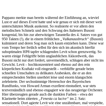
Pappano merkte man bereits während der Einführung an, wieviel
Lust er auf dieses
Event
hatte und wie genau er sich mit dieser weit
unterschätzten Musik auskennt. So realisierte er vor allem den
melodischen Schmelz und den Schwung des Italieners Busoni
kongenial, bis hin zur aberwitzigen Tarantella des 4. Satzes von gut
950 Takten (!), die in einem fröhlichen
„Vulkanausbruch“
(Busoni)
kulminiert und deren Sog man sich kaum entziehen kann. Diese war
vom Tempo her freilich selbst für den sich im akustisch hierfür
suboptimalen HP8 tapfer schlagenden Levit schon grenzwertig. So
waren einige Fehlgriffe beim unglaublichen Akkordwerk, das
Busoni nicht nur dort fordert, unvermeidlich, schlugen aber nicht ins
Gewicht. Levit – hochkonzentriert und ebenso auf den rein
körperlichen Kraftakt voll eingestellt – verblüffte gerade beim
schnellen Umschalten zu delikaten Arabesken, die er an den
entsprechenden Stellen unerhört leise und enorm klangschön
zelebrierte. Der sechsstimmige Herrenchor des Bayerischen
Rundfunks, von Howard Arman exzellent einstudiert, war stets
textverständlich und ebenso engagiert wie das neugierige Orchester.
Hier überzeugten gerade auch die dunklen Farben – etwa der
Klarinette beim zitierten
„Fenesta ca lucive“
im 2. Satz:
sensationell. Dort agierte Levit wie eine unzähmbare, mal verspielte,