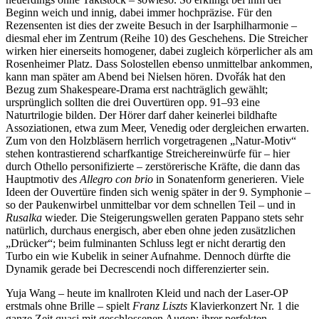
Beginn weich und innig, dabei immer hochpräzise. Für den
Rezensenten ist dies der zweite Besuch in der Isarphilharmonie –
diesmal eher im Zentrum (Reihe 10) des Geschehens. Die Streicher
wirken hier einerseits homogener, dabei zugleich körperlicher als am
Rosenheimer Platz. Dass Solostellen ebenso unmittelbar ankommen,
kann man später am Abend bei Nielsen hören. Dvořák hat den
Bezug zum Shakespeare-Drama erst nachträglich gewählt;
ursprünglich sollten die drei Ouvertüren opp. 91–93 eine
Naturtrilogie bilden. Der Hörer darf daher keinerlei bildhafte
Assoziationen, etwa zum Meer, Venedig oder dergleichen erwarten.
Zum von den Holzbläsern herrlich vorgetragenen „Natur-Motiv“
stehen kontrastierend scharfkantige Streichereinwürfe für – hier
durch Othello personifizierte – zerstörerische Kräfte, die dann das
Hauptmotiv des
Allegro con brio
in Sonatenform generieren. Viele
Ideen der Ouvertüre finden sich wenig später in der 9. Symphonie –
so der Paukenwirbel unmittelbar vor dem schnellen Teil – und in
Rusalka
wieder. Die Steigerungswellen geraten Pappano stets sehr
natürlich, durchaus energisch, aber eben ohne jeden zusätzlichen
„Drücker“; beim fulminanten Schluss legt er nicht derartig den
Turbo ein wie Kubelik in seiner Aufnahme. Dennoch dürfte die
Dynamik gerade bei Decrescendi noch differenzierter sein.
Yuja Wang – heute im knallroten Kleid und nach der Laser-OP
erstmals ohne Brille – spielt
Franz Liszts
Klavierkonzert Nr. 1 die
ganze Zeit quasi mit geschlossenen Augen; ihrer perfekten