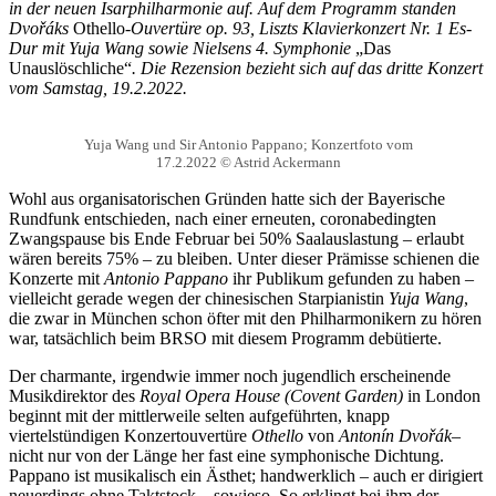
in der neuen Isarphilharmonie auf. Auf dem Programm standen
Dvořáks
Othello-
Ouvertüre op. 93, Liszts Klavierkonzert Nr. 1 Es-
Dur mit Yuja Wang sowie Nielsens 4. Symphonie
„Das
Unauslöschliche“
. Die Rezension bezieht sich auf das dritte Konzert
vom Samstag, 19.2.2022.
Yuja Wang und Sir Antonio Pappano; Konzertfoto vom
17.2.2022 © Astrid Ackermann
Wohl aus organisatorischen Gründen hatte sich der Bayerische
Rundfunk entschieden, nach einer erneuten, coronabedingten
Zwangspause bis Ende Februar bei 50% Saalauslastung – erlaubt
wären bereits 75% – zu bleiben. Unter dieser Prämisse schienen die
Konzerte mit
Antonio Pappano
ihr Publikum gefunden zu haben –
vielleicht gerade wegen der chinesischen Starpianistin
Yuja Wang
,
die zwar in München schon öfter mit den Philharmonikern zu hören
war, tatsächlich beim BRSO mit diesem Programm debütierte.
Der charmante, irgendwie immer noch jugendlich erscheinende
Musikdirektor des
Royal Opera House (Covent Garden)
in London
beginnt mit der mittlerweile selten aufgeführten, knapp
viertelstündigen Konzertouvertüre
Othello
von
Antonín Dvořák
–
nicht nur von der Länge her fast eine symphonische Dichtung.
Pappano ist musikalisch ein Ästhet; handwerklich – auch er dirigiert
neuerdings ohne Taktstock – sowieso. So erklingt bei ihm der