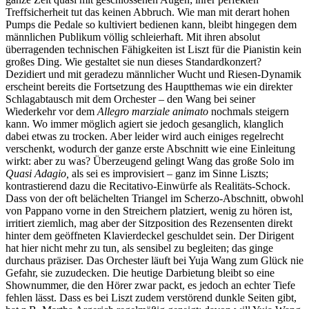
Treffsicherheit tut das keinen Abbruch. Wie man mit derart hohen
Pumps die Pedale so kultiviert bedienen kann, bleibt hingegen dem
männlichen Publikum völlig schleierhaft. Mit ihren absolut
überragenden technischen Fähigkeiten ist Liszt für die Pianistin kein
großes Ding. Wie gestaltet sie nun dieses Standardkonzert?
Dezidiert und mit geradezu männlicher Wucht und Riesen-Dynamik
erscheint bereits die Fortsetzung des Hauptthemas wie ein direkter
Schlagabtausch mit dem Orchester – den Wang bei seiner
Wiederkehr vor dem
Allegro marziale animato
nochmals steigern
kann. Wo immer möglich agiert sie jedoch gesanglich, klanglich
dabei etwas zu trocken. Aber leider wird auch einiges regelrecht
verschenkt, wodurch der ganze erste Abschnitt wie eine Einleitung
wirkt: aber zu was? Überzeugend gelingt Wang das große Solo im
Quasi Adagio,
als sei es improvisiert – ganz im Sinne Liszts;
kontrastierend dazu die Recitativo-Einwürfe als Realitäts-Schock.
Dass von der oft belächelten Triangel im Scherzo-Abschnitt, obwohl
von Pappano vorne in den Streichern platziert, wenig zu hören ist,
irritiert ziemlich, mag aber der Sitzposition des Rezensenten direkt
hinter dem geöffneten Klavierdeckel geschuldet sein. Der Dirigent
hat hier nicht mehr zu tun, als sensibel zu begleiten; das ginge
durchaus präziser. Das Orchester läuft bei Yuja Wang zum Glück nie
Gefahr, sie zuzudecken. Die heutige Darbietung bleibt so eine
Shownummer, die den Hörer zwar packt, es jedoch an echter Tiefe
fehlen lässt. Dass es bei Liszt zudem verstörend dunkle Seiten gibt,