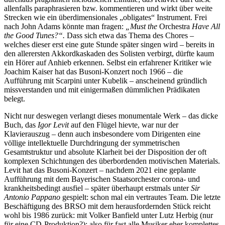
allenfalls paraphrasieren bzw. kommentieren und wirkt über weite
Strecken wie ein überdimensionales „obligates“ Instrument. Frei
nach John Adams könnte man fragen:
„Must the
Orchestra
Have All
the Good Tunes?“.
Dass sich etwa das Thema des Chores –
welches dieser erst eine gute Stunde später singen wird – bereits in
den allerersten Akkordkaskaden des Solisten verbirgt, dürfte kaum
ein Hörer auf Anhieb erkennen. Selbst ein erfahrener Kritiker wie
Joachim Kaiser hat das Busoni-Konzert noch 1966 – die
Aufführung mit Scarpini unter Kubelik – anscheinend gründlich
missverstanden und mit einigermaßen dümmlichen Prädikaten
belegt.
Nicht nur deswegen verlangt dieses monumentale Werk – das dicke
Buch, das
Igor Levit
auf den Flügel hievte, war nur der
Klavierauszug – denn auch insbesondere vom Dirigenten eine
völlige intellektuelle Durchdringung der symmetrischen
Gesamtstruktur und absolute Klarheit bei der Disposition der oft
komplexen Schichtungen des überbordenden motivischen Materials.
Levit hat das Busoni-Konzert – nachdem 2021 eine geplante
Aufführung mit dem Bayerischen Staatsorchester corona- und
krankheitsbedingt ausfiel – später überhaupt erstmals unter
Sir
Antonio Pappano
gespielt: schon mal ein vertrautes Team. Die letzte
Beschäftigung des BRSO mit dem herausfordernden Stück reicht
wohl bis 1986 zurück: mit Volker Banfield unter Lutz Herbig (nur
für eine CD-Produktion?); also für fast alle Musiker eher komplettes